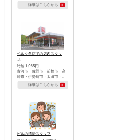
詳細はこちらから
ベルク各店での店内スタッ
フ
時給 1,065円
古河市・佐野市・前橋市・高
崎市・伊勢崎市・太田市・館
林市・藤岡市・大泉町・さい
詳細はこちらから
たま市北区・川越市・熊谷
市・行田市・秩父市・所沢
市・飯能市・東松山市・坂戸
市・鶴ケ島市・千葉市中央
区・市川市・松戸市・習志野
市・柏市・流山市・八千代
市・足立区・江戸川区・八王
子市・町田市
ビルの清掃スタッフ