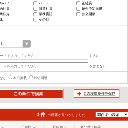
ルバイト
パート
正社員
約社員
派遣社員
紹介予定派遣
業紹介
業務委託
独立開業
託
その他
を含む
を含まない
なし
本日掲載
締切間近
この検索条件を保存
条件で検索
1 件
の情報が見つかりました
日給順
月給順
並び替え解除