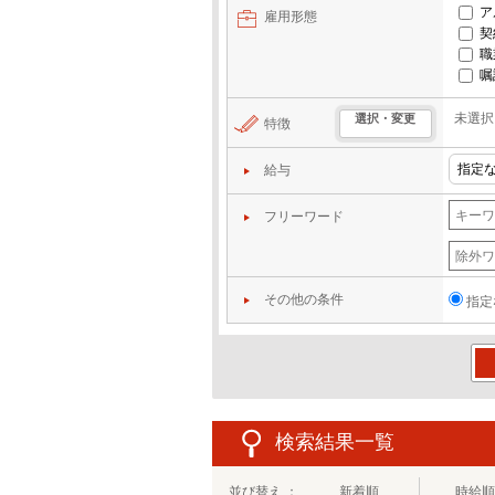
ア
雇用形態
契
職
嘱
未選択
選択・変更
特徴
給与
フリーワード
その他の条件
指定
この
検索結果一覧
並び替え ：
新着順
時給順