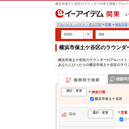
横浜市保土ケ谷区のラウンダーの求人情報 | アル
エ
関東
アルバイト・バイト・求人TOP
>
関東
>
神奈川県
勤務地
職種
横浜市保土ケ谷区のラウンダ
横浜市保土ケ谷区のラウンダーのアルバイト
あなたにぴったりの横浜市保土ケ谷区のラウ
勤務地で検索
通勤時間・区
選択・変更
神奈川県
横浜市保土ケ谷区
営業
選択・変更
職種
ラ