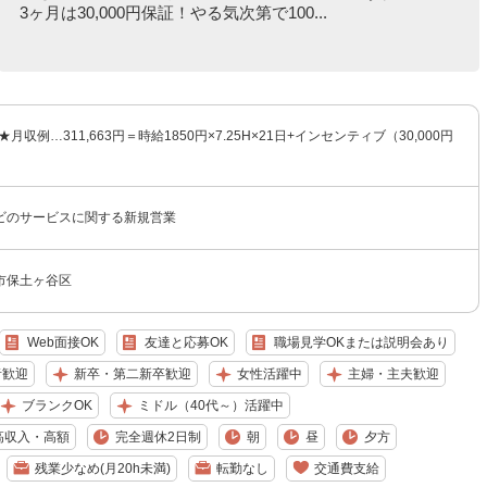
3ヶ月は30,000円保証！やる気次第で100...
★月収例…311,663円＝時給1850円×7.25H×21日+インセンティブ（30,000円
ビのサービスに関する新規営業
市保土ヶ谷区
Web面接OK
友達と応募OK
職場見学OKまたは説明会あり
者歓迎
新卒・第二新卒歓迎
女性活躍中
主婦・主夫歓迎
ブランクOK
ミドル（40代～）活躍中
高収入・高額
完全週休2日制
朝
昼
夕方
残業少なめ(月20h未満)
転勤なし
交通費支給