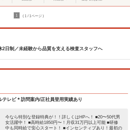
1
( 1 / 1ページ )
休2日制／未経験から品質を支える検査スタッフへ
ルテレビ＊訪問案内/正社員登用実績あり
今なら特別な登録特典が！！詳しくはHPへ！ ■20〜50代男
女活躍中！ ■高時給1850円〜！月収31万円以上可能 ■研修
中も同時給で安心スタート！ ■インセンティブあり！最初の