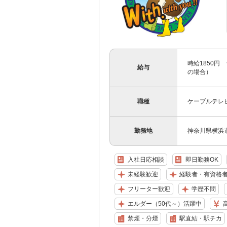
時給1850円 
給与
の場合）
職種
ケーブルテレ
勤務地
神奈川県横浜
入社日応相談
即日勤務OK
未経験歓迎
経験者・有資格
フリーター歓迎
学歴不問
エルダー（50代～）活躍中
禁煙・分煙
駅直結・駅チカ