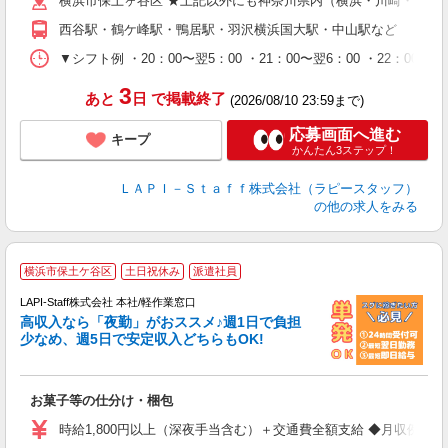
横浜市保土ヶ谷区 ★上記以外にも神奈川県内（横浜・川崎・相模
給
期
西谷駅・鶴ケ峰駅・鴨居駅・羽沢横浜国大駅・中山駅など
休
シ
▼シフト例 ・20：00〜翌5：00 ・21：00〜翌6：00 ・
深
3
あと
日
で掲載終了
(2026/08/10 23:59まで)
応募画面へ進む
キープ
かんたん3ステップ！
ＬＡＰＩ－Ｓｔａｆｆ株式会社（ラピースタッフ）
の他の求人をみる
横浜市保土ケ谷区
土日祝休み
派遣社員
LAPI-Staff株式会社 本社/軽作業窓口
高収入なら「夜勤」がおススメ♪週1日で負担
ど
少なめ、週5日で安定収入どちらもOK!
マ
お菓子等の仕分け・梱包
入
量
時給1,800円以上（深夜手当含む）＋交通費全額支給 ◆月収例 316,8
迎