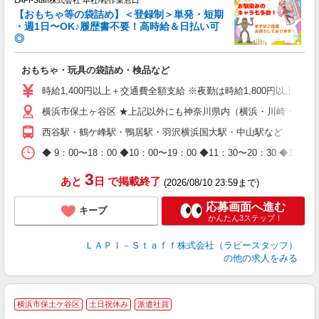
LAPI-Staff株式会社 本社/軽作業窓口
【おもちゃ等の袋詰め】＜登録制＞単発・短期
・週1日〜OK♪履歴書不要！高時給＆日払い可
◎
必
おもちゃ・玩具の袋詰め・検品など
入
量
時給1,400円以上＋交通費全額支給 ※夜勤は時給1,800円以上（深夜手
迎
横浜市保土ヶ谷区 ★上記以外にも神奈川県内（横浜・川崎・相模
給
期
西谷駅・鶴ケ峰駅・鴨居駅・羽沢横浜国大駅・中山駅など
休
日
◆ 9：00〜18：00 ◆10：00〜19：00 ◆11：30〜2
タ
3
あと
日
で掲載終了
(2026/08/10 23:59まで)
応募画面へ進む
キープ
かんたん3ステップ！
ＬＡＰＩ－Ｓｔａｆｆ株式会社（ラピースタッフ）
の他の求人をみる
横浜市保土ケ谷区
土日祝休み
派遣社員