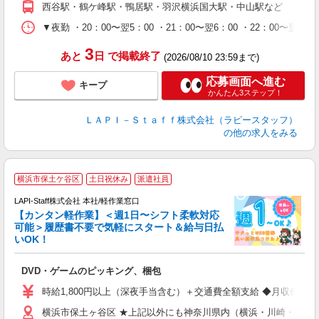
西谷駅・鶴ケ峰駅・鴨居駅・羽沢横浜国大駅・中山駅など
休
シ
▼夜勤 ・20：00〜翌5：00 ・21：00〜翌6：00 ・22
深
3
あと
日
で掲載終了
(2026/08/10 23:59まで)
応募画面へ進む
キープ
かんたん3ステップ！
ＬＡＰＩ－Ｓｔａｆｆ株式会社（ラピースタッフ）
の他の求人をみる
横浜市保土ケ谷区
土日祝休み
派遣社員
LAPI-Staff株式会社 本社/軽作業窓口
【カンタン軽作業】＜週1日〜シフト柔軟対応
可能＞履歴書不要で気軽にスタート＆給与日払
いOK！
を
DVD・ゲームのピッキング、梱包
入
量
時給1,800円以上（深夜手当含む）＋交通費全額支給 ◆月収例 316,8
迎
横浜市保土ヶ谷区 ★上記以外にも神奈川県内（横浜・川崎・相模
給