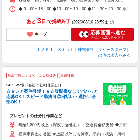
休
日
◆ 9：00〜18：00 ◆10：00〜19：00 ◆11：30〜2
タ
3
あと
日
で掲載終了
(2026/08/10 23:59まで)
応募画面へ進む
キープ
かんたん3ステップ！
ＬＡＰＩ－Ｓｔａｆｆ株式会社（ラピースタッフ）
の他の求人をみる
横浜市保土ケ谷区
土日祝休み
派遣社員
LAPI-Staff株式会社 本社/軽作業窓口
☆★レア案件登場！★☆履歴書なしでパパっと
応募OK！スピード勤務可◎日払い・週払い全
部OK！
ト
プレゼントの仕分け作業など
入
量
時給1,800円以上（深夜手当含む）＋交通費全額支給 ◆月収例 316,8
迎
横浜市保土ヶ谷区 ★上記以外にも神奈川県内（横浜・川崎・相模
給
期