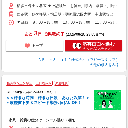
給
横浜市保土ヶ谷区 ★上記以外にも神奈川県内（横浜・川崎・相模
期
休
西谷駅・鶴ケ峰駅・鴨居駅・羽沢横浜国大駅・中山駅など
日
タ
▼日勤 ・9：00〜18：00 ・10：00〜19：00 ・11：3
3
あと
日
で掲載終了
(2026/08/10 23:59まで)
応募画面へ進む
キープ
かんたん3ステップ！
ＬＡＰＩ－Ｓｔａｆｆ株式会社（ラピースタッフ）
の他の求人をみる
横浜市保土ケ谷区
土日祝休み
派遣社員
LAPI-Staff株式会社 本社/軽作業窓口
＜＜好きな時間、好きな日数、あなた次第！＞
＞履歴書不要＆スピード勤務♪日払いOK！
者
家具・雑貨の仕分け・シール貼り・梱包
入
量