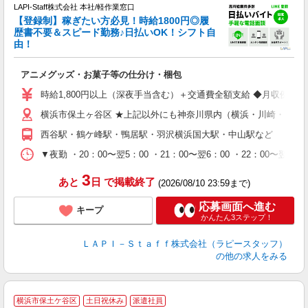
LAPI-Staff株式会社 本社/軽作業窓口
【登録制】稼ぎたい方必見！時給1800円◎履
歴書不要＆スピード勤務♪日払いOK！シフト自
由！
と
アニメグッズ・お菓子等の仕分け・梱包
入
量
時給1,800円以上（深夜手当含む）＋交通費全額支給 ◆月収例 316,8
迎
横浜市保土ヶ谷区 ★上記以外にも神奈川県内（横浜・川崎・相模
給
期
西谷駅・鶴ケ峰駅・鴨居駅・羽沢横浜国大駅・中山駅など
休
シ
▼夜勤 ・20：00〜翌5：00 ・21：00〜翌6：00 ・22
深
3
あと
日
で掲載終了
(2026/08/10 23:59まで)
応募画面へ進む
キープ
かんたん3ステップ！
ＬＡＰＩ－Ｓｔａｆｆ株式会社（ラピースタッフ）
の他の求人をみる
横浜市保土ケ谷区
土日祝休み
派遣社員