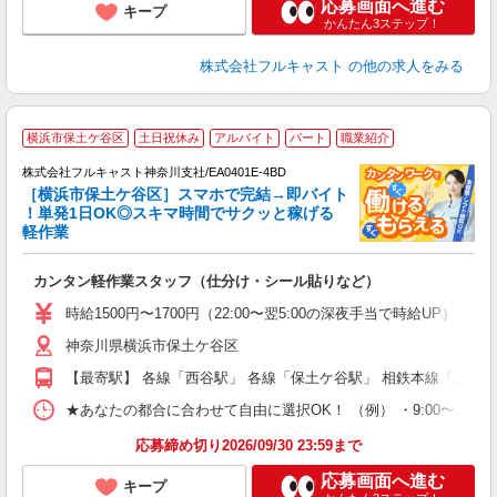
応募画面へ進む
キープ
かんたん3ステップ！
株式会社フルキャスト
の他の求人をみる
横浜市保土ケ谷区
土日祝休み
アルバイト
パート
職業紹介
株式会社フルキャスト神奈川支社/EA0401E-4BD
［横浜市保土ケ谷区］スマホで完結→即バイト
1
！単発1日OK◎スキマ時間でサクッと稼げる
G
軽作業
る
友
カンタン軽作業スタッフ（仕分け・シール貼りなど）
リ
～
時給1500円〜1700円（22:00〜翌5:00の深夜手当で時給UP） 
り
神奈川県横浜市保土ケ谷区
以
勤
【最寄駅】 各線「西谷駅」 各線「保土ケ谷駅」 相鉄本線「上星
車
支
★あなたの都合に合わせて自由に選択OK！ （例） ・9:00〜12:00 ・9:0
応募締め切り2026/09/30 23:59まで
応募画面へ進む
キープ