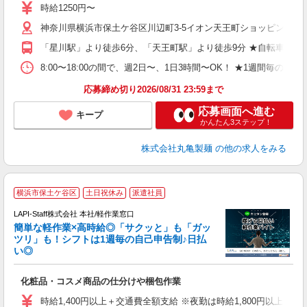
者
時給1250円〜
不
神奈川県横浜市保土ケ谷区川辺町3-5イオン天王町ショッピングセ
中
り
「星川駅」より徒歩6分、「天王町駅」より徒歩9分 ★自転車通
勤
務
8:00〜18:00の間で、週2日〜、1日3時間〜OK！ ★1週
上
応募締め切り2026/08/31 23:59まで
応募画面へ進む
キープ
かんたん3ステップ！
株式会社丸亀製麺
の他の求人をみる
横浜市保土ケ谷区
土日祝休み
派遣社員
LAPI-Staff株式会社 本社/軽作業窓口
簡単な軽作業×高時給◎「サクッと」も「ガッ
談
ツリ」も！シフトは1週毎の自己申告制♪日払
い◎
こ
化粧品・コスメ商品の仕分けや梱包作業
入
量
時給1,400円以上＋交通費全額支給 ※夜勤は時給1,800円以上（深夜手当