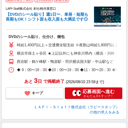
LAPI-Staff株式会社 本社/軽作業窓口
【DVDのシール貼り】週1日〜、単発・短期も
長期もOK！シフト面も収入面も大満足です◎
働
DVDのシール貼り、仕分け、梱包
入
量
時給1,400円以上＋交通費全額支給 ※夜勤は時給1,800円以上（深夜手
迎
横浜市保土ヶ谷区 ★上記以外にも神奈川県内（横浜・川崎・相模
給
期
西谷駅・鶴ケ峰駅・鴨居駅・羽沢横浜国大駅・中山駅など
休
日
◆ 9：00〜18：00 ◆10：00〜19：00 ◆11：30〜2
タ
3
あと
日
で掲載終了
(2026/08/10 23:59まで)
応募画面へ進む
キープ
かんたん3ステップ！
ＬＡＰＩ－Ｓｔａｆｆ株式会社（ラピースタッフ）
の他の求人をみる
＼