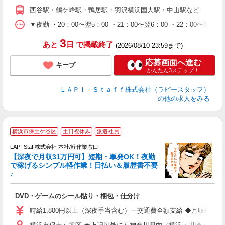
期
西谷駅・鶴ケ峰駅・鴨居駅・羽沢横浜国大駅・中山駅など
休
シ
▼夜勤 ・20：00〜翌5：00 ・21：00〜翌6：00 ・22
深
3
あと
日
で掲載終了
(2026/08/10 23:59まで)
応募画面へ進む
キープ
かんたん3ステップ！
ＬＡＰＩ－Ｓｔａｆｆ株式会社（ラピースタッフ）
の他の求人をみる
横浜市保土ケ谷区
土日祝休み
派遣社員
で
LAPI-Staff株式会社 本社/軽作業窓口
【深夜で月収31万円可】短期・単発OK！夜勤
で稼げるシンプル軽作業！日払い＆履歴書不要
♪
か
DVD・ゲームのシール貼り・梱包・仕分け
入
量
時給1,800円以上（深夜手当含む）＋交通費全額支給 ◆月収例 316,8
迎