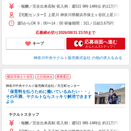
扶
・報酬／完全出来高制 収入例：週5日 9時-14時位 約11万円 
【宅配センター】上星川 神奈川県横浜市保土ヶ谷区上星川3-22-10
週5からOK 9：00〜14：00 研修期間：3日／日給3,675円
応募締め切り2026/08/31 23:59まで
応募画面へ進む
キープ
かんたん3ステップ！
神奈川中央ヤクルト販売株式会社
の他の求人をみる
横浜市保土ケ谷区
土日祝休み
業務委託
神奈川中央ヤクルト販売株式会社／天王町センター
「保育料を払うために働いているみたい・・」
その不満、ヤクルトならスッキリ解消できます
よ☆
し
未
ヤクルトスタッフ
扶
・報酬／完全出来高制 収入例：週5日 9時-14時位 約11万円 