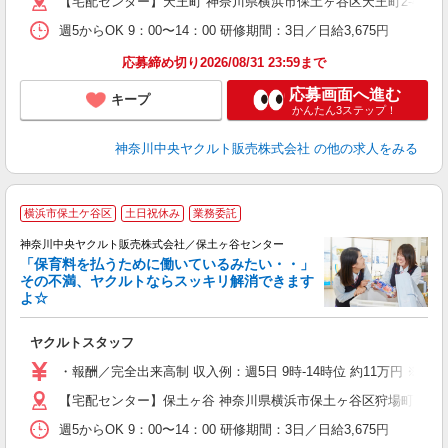
【宅配センター】天王町 神奈川県横浜市保土ヶ谷区天王町2-42-15
週5からOK 9：00〜14：00 研修期間：3日／日給3,675円
応募締め切り2026/08/31 23:59まで
応募画面へ進む
キープ
かんたん3ステップ！
神奈川中央ヤクルト販売株式会社
の他の求人をみる
横浜市保土ケ谷区
土日祝休み
業務委託
神奈川中央ヤクルト販売株式会社／保土ヶ谷センター
「保育料を払うために働いているみたい・・」
その不満、ヤクルトならスッキリ解消できます
よ☆
し
未
ヤクルトスタッフ
扶
・報酬／完全出来高制 収入例：週5日 9時-14時位 約11万円 
【宅配センター】保土ヶ谷 神奈川県横浜市保土ヶ谷区狩場町143-2
週5からOK 9：00〜14：00 研修期間：3日／日給3,675円