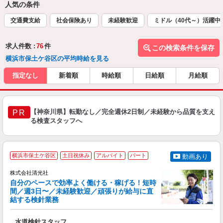
人気の条件
交通費支給
社会保険あり
未経験歓迎
ミドル（40代～）活躍中
求人件数 :
76
件
この検索条件を保存
横浜市保土ケ谷区の平均時給を見る
指定なし
新着順
時給順
日給順
月給順
【神奈川県】転勤なし／完全週休2日制／未経験から品質を支え
PR
る検査スタッフへ
横浜市保土ケ谷区
土日祝休み
アルバイト
パート
動画あり
株式会社清光社
自分のペースで効率よく働ける・稼げる！短時
間／週3日〜／未経験歓迎／頑張りが給与に直
結する検針業務
入
ど
水道検針スタッフ
未