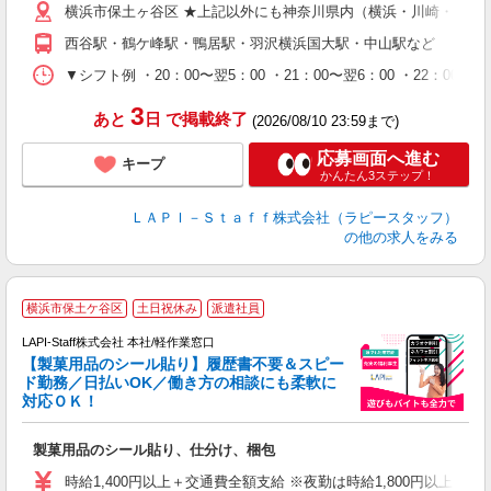
横浜市保土ヶ谷区 ★上記以外にも神奈川県内（横浜・川崎・相模
給
期
西谷駅・鶴ケ峰駅・鴨居駅・羽沢横浜国大駅・中山駅など
休
シ
▼シフト例 ・20：00〜翌5：00 ・21：00〜翌6：00 ・
深
3
あと
日
で掲載終了
(2026/08/10 23:59まで)
応募画面へ進む
キープ
かんたん3ステップ！
ＬＡＰＩ－Ｓｔａｆｆ株式会社（ラピースタッフ）
の他の求人をみる
横浜市保土ケ谷区
土日祝休み
派遣社員
LAPI-Staff株式会社 本社/軽作業窓口
【製菓用品のシール貼り】履歴書不要＆スピー
ド勤務／日払いOK／働き方の相談にも柔軟に
対応ＯＫ！
入
製菓用品のシール貼り、仕分け、梱包
量
迎
時給1,400円以上＋交通費全額支給 ※夜勤は時給1,800円以上（深夜手