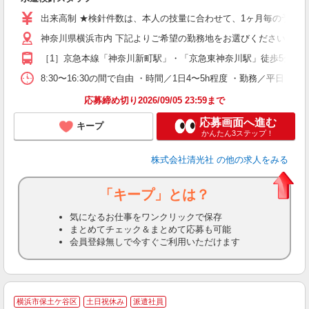
学
出来高制 ★検針件数は、本人の技量に合わせて、1ヶ月毎の予定表を設定
土
フ
神奈川県横浜市内 下記よりご希望の勤務地をお選びください。 ［1］
（
［1］京急本線「神奈川新町駅」・「京急東神奈川駅」徒歩5分、J
8:30〜16:30の間で自由 ・時間／1日4〜5h程度 ・勤務／平日（
応募締め切り2026/09/05 23:59まで
応募画面へ進む
キープ
かんたん3ステップ！
株式会社清光社
の他の求人をみる
「キープ」とは？
気になるお仕事をワンクリックで保存
まとめてチェック＆まとめて応募も可能
会員登録無しで今すぐご利用いただけます
横浜市保土ケ谷区
土日祝休み
派遣社員