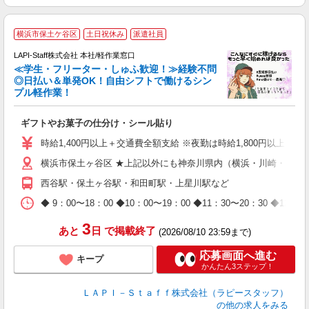
横浜市保土ケ谷区
土日祝休み
派遣社員
LAPI-Staff株式会社 本社/軽作業窓口
≪学生・フリーター・しゅふ歓迎！≫経験不問
相
◎日払い＆単発OK！自由シフトで働けるシン
プル軽作業！
見
ギフトやお菓子の仕分け・シール貼り
入
量
時給1,400円以上＋交通費全額支給 ※夜勤は時給1,800円以上（深夜手当
迎
横浜市保土ヶ谷区 ★上記以外にも神奈川県内（横浜・川崎・相模
給
期
西谷駅・保土ヶ谷駅・和田町駅・上星川駅など
休
日
◆ 9：00〜18：00 ◆10：00〜19：00 ◆11：30〜2
タ
3
あと
日
で掲載終了
(2026/08/10 23:59まで)
応募画面へ進む
キープ
かんたん3ステップ！
ＬＡＰＩ－Ｓｔａｆｆ株式会社（ラピースタッフ）
の他の求人をみる