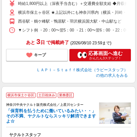
迎
時給1,800円以上（深夜手当含む）＋交通費全額支給 ◆月収例 316,8
給
横浜市保土ヶ谷区 ★上記以外にも神奈川県内（横浜・川崎・相模
期
休
西谷駅・鶴ケ峰駅・鴨居駅・羽沢横浜国大駅・中山駅など
シ
深
▼シフト例 ・20：00〜翌5：00 ・21：00〜翌6：00 ・
3
あと
日
で掲載終了
(2026/08/10 23:59まで)
応募画面へ進む
キープ
かんたん3ステップ！
ＬＡＰＩ－Ｓｔａｆｆ株式会社（ラピースタッフ）
の他の求人をみる
横浜市保土ケ谷区
土日祝休み
業務委託
神奈川中央ヤクルト販売株式会社／上星川センター
「保育料を払うために働いているみたい・・」
その不満、ヤクルトならスッキリ解消できます
よ☆
し
未
ヤクルトスタッフ