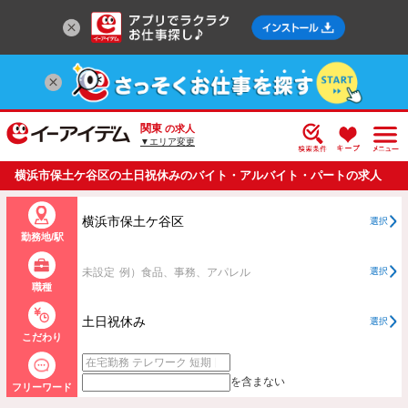
関東
の求人
▼エリア変更
横浜市保土ケ谷区の土日祝休みのバイト・アルバイト・パートの求人
情報一覧
横浜市保土ケ谷区
選択
勤務地/駅
未設定
例）食品、事務、アパレル
選択
職種
土日祝休み
選択
こだわり
を含まない
フリーワード