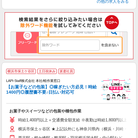
の他の求人をみる
横浜市保土ケ谷区
土日祝休み
派遣社員
LAPI-Staff株式会社 本社/軽作業窓口
【お菓子などの包装】◎稼ぎたい方必見！時給
1400円◎履歴書不要♪日払い対応可
た
お菓子やスイーツなどの包装や梱包作業
入
量
時給1,400円以上＋交通費全額支給 ※夜勤は時給1,800円以上（深夜手当
迎
横浜市保土ヶ谷区 ★上記以外にも神奈川県内（横浜・川崎・相模
給
期
西谷駅・鶴ケ峰駅・鴨居駅・羽沢横浜国大駅・中山駅など