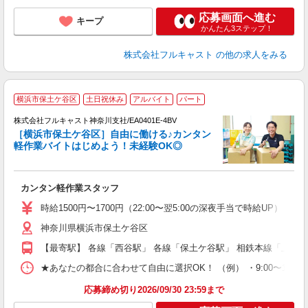
応募画面へ進む
キープ
かんたん3ステップ！
株式会社フルキャスト
の他の求人をみる
横浜市保土ケ谷区
土日祝休み
アルバイト
パート
の
株式会社フルキャスト神奈川支社/EA0401E-4BV
躍
［横浜市保土ケ谷区］自由に働ける♪カンタン
□
軽作業バイトはじめよう！未経験OK◎
「
友
カンタン軽作業スタッフ
リ
～
時給1500円〜1700円（22:00〜翌5:00の深夜手当で時給UP） 
り
神奈川県横浜市保土ケ谷区
以
勤
【最寄駅】 各線「西谷駅」 各線「保土ケ谷駅」 相鉄本線「上星
車
支
★あなたの都合に合わせて自由に選択OK！ （例） ・9:00〜12:00 ・9:0
応募締め切り2026/09/30 23:59まで