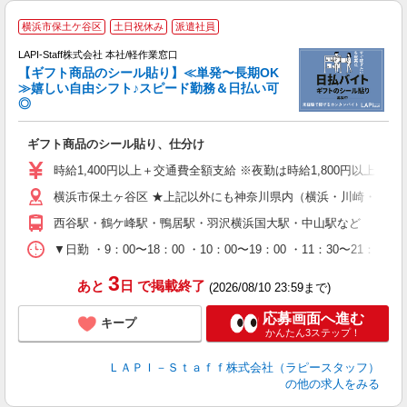
横浜市保土ケ谷区
土日祝休み
派遣社員
LAPI-Staff株式会社 本社/軽作業窓口
【ギフト商品のシール貼り】≪単発〜長期OK
≫嬉しい自由シフト♪スピード勤務＆日払い可
◎
入
ギフト商品のシール貼り、仕分け
量
迎
時給1,400円以上＋交通費全額支給 ※夜勤は時給1,800円以上（深夜手
給
横浜市保土ヶ谷区 ★上記以外にも神奈川県内（横浜・川崎・相模
期
休
西谷駅・鶴ケ峰駅・鴨居駅・羽沢横浜国大駅・中山駅など
日
タ
▼日勤 ・9：00〜18：00 ・10：00〜19：00 ・11：3
3
あと
日
で掲載終了
(2026/08/10 23:59まで)
応募画面へ進む
キープ
かんたん3ステップ！
ＬＡＰＩ－Ｓｔａｆｆ株式会社（ラピースタッフ）
の他の求人をみる