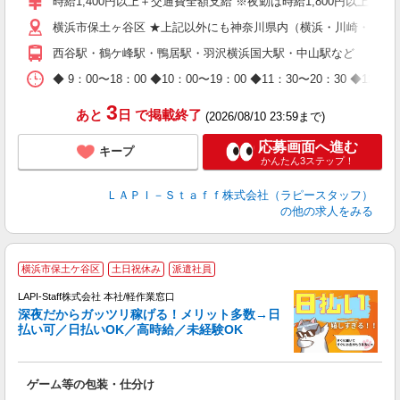
時給1,400円以上＋交通費全額支給 ※夜勤は時給1,800円以上（深夜手
給
横浜市保土ヶ谷区 ★上記以外にも神奈川県内（横浜・川崎・相模
期
休
西谷駅・鶴ケ峰駅・鴨居駅・羽沢横浜国大駅・中山駅など
日
タ
◆ 9：00〜18：00 ◆10：00〜19：00 ◆11：30〜2
3
あと
日
で掲載終了
(2026/08/10 23:59まで)
応募画面へ進む
キープ
かんたん3ステップ！
ＬＡＰＩ－Ｓｔａｆｆ株式会社（ラピースタッフ）
の他の求人をみる
お
横浜市保土ケ谷区
土日祝休み
派遣社員
LAPI-Staff株式会社 本社/軽作業窓口
深夜だからガッツリ稼げる！メリット多数→日
払い可／日払いOK／高時給／未経験OK
時
す
入
ゲーム等の包装・仕分け
量