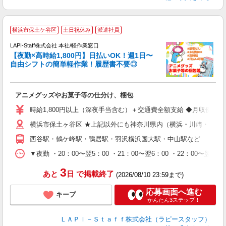
横浜市保土ケ谷区
土日祝休み
派遣社員
時
LAPI-Staff株式会社 本社/軽作業窓口
【夜勤×高時給1,800円】日払いOK！週1日〜
自由シフトの簡単軽作業！履歴書不要◎
く
アニメグッズやお菓子等の仕分け、梱包
入
量
時給1,800円以上（深夜手当含む）＋交通費全額支給 ◆月収例 316,8
迎
横浜市保土ヶ谷区 ★上記以外にも神奈川県内（横浜・川崎・相模
給
期
西谷駅・鶴ケ峰駅・鴨居駅・羽沢横浜国大駅・中山駅など
休
シ
▼夜勤 ・20：00〜翌5：00 ・21：00〜翌6：00 ・22
深
3
あと
日
で掲載終了
(2026/08/10 23:59まで)
応募画面へ進む
キープ
かんたん3ステップ！
ＬＡＰＩ－Ｓｔａｆｆ株式会社（ラピースタッフ）