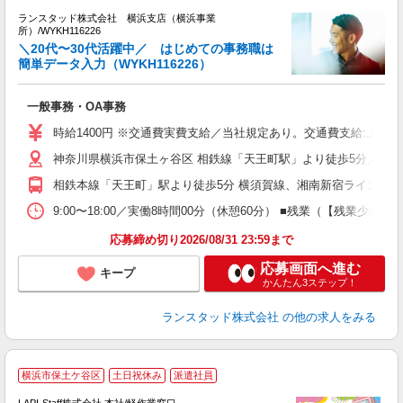
P
ランスタッド株式会社 横浜支店（横浜事業
所）/WYKH116226
＼20代〜30代活躍中／ はじめての事務職は
簡単データ入力（WYKH116226）
と
一般事務・OA事務
未
時給1400円 ※交通費実費支給／当社規定あり。交通費支給:上限4
神奈川県横浜市保土ヶ谷区 相鉄線「天王町駅」より徒歩5分／JR
相鉄本線「天王町」駅より徒歩5分 横須賀線、湘南新宿ライン「保
9:00〜18:00／実働8時間00分（休憩60分） ■残業（【残業
応募締め切り2026/08/31 23:59まで
応募画面へ進む
キープ
かんたん3ステップ！
ランスタッド株式会社
の他の求人をみる
横浜市保土ケ谷区
土日祝休み
派遣社員