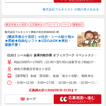
かんたん3ステップ！
株式会社フルキャスト
の他の求人をみる
大
横浜市保土ケ谷区
土日祝休み
アルバイト
パート
職業紹介
ャ
回
株式会社フルキャスト神奈川支社/EA0401E-4E
［横浜市保土ケ谷区］≪仕分・シール貼り他≫
★昇給★自由なシフト★1日のみOK★来社・
面接不要！
み
友
仕分け シール貼り 倉庫内軽作業 オフィスワーク イベントスタッフ等
リ
～
時給1500円〜1700円（22:00〜翌5:00の深夜手当で時給UP） 
り
神奈川県横浜市保土ケ谷区
以
勤
【最寄駅】 各線「西谷駅」 各線「保土ケ谷駅」 相鉄本線「上星
車
支
・9:00〜12:00 ・9:00〜17:00 ・10:00〜16:00 ・10
応募締め切り2026/09/30 23:59まで
応募画面へ進む
キープ
かんたん3ステップ！