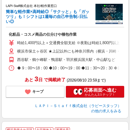
LAPI-Staff株式会社 本社/軽作業窓口
簡単な軽作業×高時給◎「サクッと」も「ガッ
談
ツリ」も！シフトは1週毎の自己申告制♪日払
い◎
こ
化粧品・コスメ商品の仕分けや梱包作業
入
量
時給1,400円以上＋交通費全額支給 ※夜勤は時給1,800円以上（深夜手当
迎
横浜市保土ヶ谷区 ★上記以外にも神奈川県内（横浜・川崎・相模
給
期
西谷駅・鶴ケ峰駅・鴨居駅・羽沢横浜国大駅・中山駅など
休
日
◆ 9：00〜18：00 ◆10：00〜19：00 ◆11：30〜2
タ
3
あと
日
で掲載終了
(2026/08/10 23:59まで)
応募画面へ進む
キープ
かんたん3ステップ！
ＬＡＰＩ－Ｓｔａｆｆ株式会社（ラピースタッフ）
の他の求人をみる
＼
横浜市保土ケ谷区
土日祝休み
派遣社員