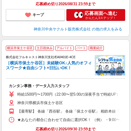
応募締め切り2026/08/31 23:59まで
応募画面へ進む
キープ
かんたん3ステップ！
神奈川中央ヤクルト販売株式会社
の他の求人をみる
横浜市保土ケ谷区
土日祝休み
アルバイト
パート
職業紹介
株式会社フルキャスト神奈川支社/EA0401E-4CE
［横浜市保土ケ谷区］未経験OK♪人気のオフィ
スワーク★自由シフト×日払いOK！
ス
カンタン事務・データ入力スタッフ
友
リ
時給1500円〜1700円（22:00〜翌5:00の深夜手当で時給UP） 
～
神奈川県横浜市保土ケ谷区
り
以
【最寄駅】 各線「西谷駅」 各線「保土ケ谷駅」 相鉄本線「上星
勤
バ
★あなたの都合に合わせて自由に選択OK！ （例） ・9:00〜12:00 ・9:0
通
応募締め切り2026/09/30 23:59まで