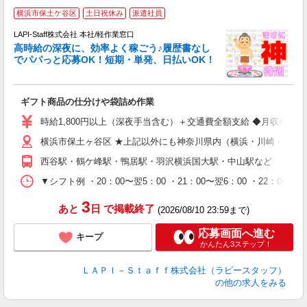
横浜市保土ケ谷区
土日祝休み
派遣社員
LAPI-Staff株式会社 本社/軽作業窓口
し
高時給の深夜に、効率よく稼ごう♪履歴書なし
でパパっと応募OK！短期・単発、日払いOK！
業
ギフト商品の仕分けや袋詰め作業
入
量
時給1,800円以上（深夜手当含む）＋交通費全額支給 ◆月収例 316,8
迎
横浜市保土ヶ谷区 ★上記以外にも神奈川県内（横浜・川崎・相模
給
期
西谷駅・鶴ケ峰駅・鴨居駅・羽沢横浜国大駅・中山駅など
休
シ
▼シフト例 ・20：00〜翌5：00 ・21：00〜翌6：00 ・
深
3
あと
日
で掲載終了
(2026/08/10 23:59まで)
応募画面へ進む
キープ
かんたん3ステップ！
ＬＡＰＩ－Ｓｔａｆｆ株式会社（ラピースタッフ）
の他の求人をみる