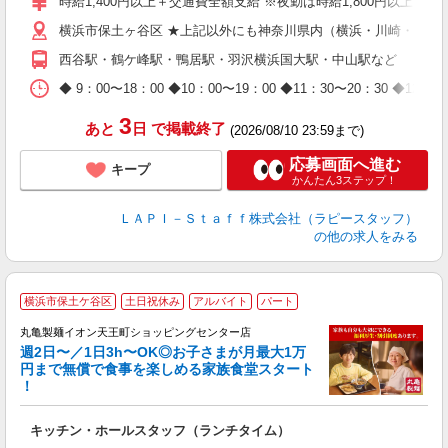
時給1,400円以上＋交通費全額支給 ※夜勤は時給1,800円以上（深夜手
迎
横浜市保土ヶ谷区 ★上記以外にも神奈川県内（横浜・川崎・相模
給
期
西谷駅・鶴ケ峰駅・鴨居駅・羽沢横浜国大駅・中山駅など
休
日
◆ 9：00〜18：00 ◆10：00〜19：00 ◆11：30〜2
タ
3
あと
日
で掲載終了
(2026/08/10 23:59まで)
応募画面へ進む
キープ
かんたん3ステップ！
ＬＡＰＩ－Ｓｔａｆｆ株式会社（ラピースタッフ）
の他の求人をみる
横浜市保土ケ谷区
土日祝休み
アルバイト
パート
丸亀製麺イオン天王町ショッピングセンター店
週2日〜／1日3h〜OK◎お子さまが月最大1万
円まで無償で食事を楽しめる家族食堂スタート
！
ル
キッチン・ホールスタッフ（ランチタイム）
入