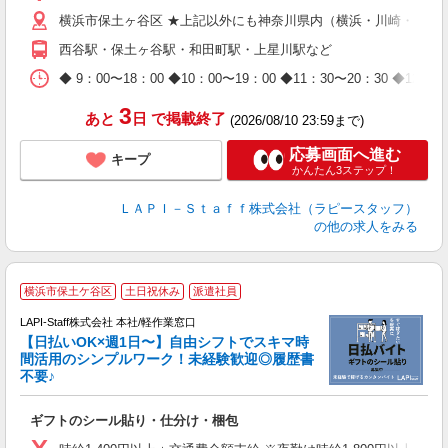
迎
横浜市保土ヶ谷区 ★上記以外にも神奈川県内（横浜・川崎・相模
給
期
西谷駅・保土ヶ谷駅・和田町駅・上星川駅など
休
日
◆ 9：00〜18：00 ◆10：00〜19：00 ◆11：30〜2
タ
3
あと
日
で掲載終了
(2026/08/10 23:59まで)
応募画面へ進む
キープ
かんたん3ステップ！
ＬＡＰＩ－Ｓｔａｆｆ株式会社（ラピースタッフ）
の他の求人をみる
★
横浜市保土ケ谷区
土日祝休み
派遣社員
LAPI-Staff株式会社 本社/軽作業窓口
【日払いOK×週1日〜】自由シフトでスキマ時
間活用のシンプルワーク！未経験歓迎◎履歴書
不要♪
き
入
ギフトのシール貼り・仕分け・梱包
量
迎