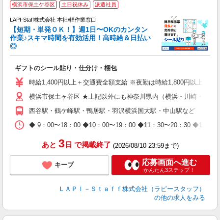
横浜市保土ケ谷区
土日祝休み
派遣社員
LAPI-Staff株式会社 本社/軽作業窓口
【短期・単発ＯＫ！】週1日〜OKのカンタン
作業♪スキマ時間を有効活用！高時給＆日払い
◎
期
ギフトのシール貼り・仕分け・梱包
入
量
時給1,400円以上＋交通費全額支給 ※夜勤は時給1,800円以上（深夜手
迎
横浜市保土ヶ谷区 ★上記以外にも神奈川県内（横浜・川崎・相模
給
期
西谷駅・鶴ケ峰駅・鴨居駅・羽沢横浜国大駅・中山駅など
休
日
◆ 9：00〜18：00 ◆10：00〜19：00 ◆11：30〜2
タ
3
あと
日
で掲載終了
(2026/08/10 23:59まで)
応募画面へ進む
キープ
かんたん3ステップ！
ＬＡＰＩ－Ｓｔａｆｆ株式会社（ラピースタッフ）
の他の求人をみる