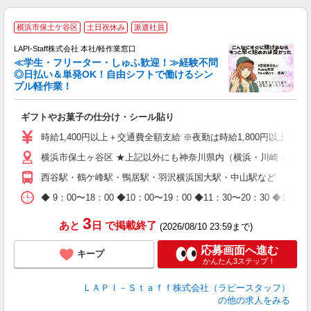
横浜市保土ケ谷区
土日祝休み
派遣社員
LAPI-Staff株式会社 本社/軽作業窓口
≪学生・フリーター・しゅふ歓迎！≫経験不問
相
◎日払い＆単発OK！自由シフトで働けるシン
プル軽作業！
見
ギフトやお菓子の仕分け・シール貼り
入
量
時給1,400円以上＋交通費全額支給 ※夜勤は時給1,800円以上（深夜手当
迎
横浜市保土ヶ谷区 ★上記以外にも神奈川県内（横浜・川崎・相模
給
期
西谷駅・鶴ケ峰駅・鴨居駅・羽沢横浜国大駅・中山駅など
休
日
◆ 9：00〜18：00 ◆10：00〜19：00 ◆11：30〜2
タ
3
あと
日
で掲載終了
(2026/08/10 23:59まで)
応募画面へ進む
キープ
かんたん3ステップ！
ＬＡＰＩ－Ｓｔａｆｆ株式会社（ラピースタッフ）
の他の求人をみる