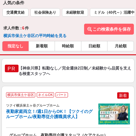
人気の条件
交通費支給
社会保険あり
未経験歓迎
ミドル（40代～）活躍中
求人件数 :
6
件
この検索条件を保存
横浜市保土ケ谷区の平均時給を見る
指定なし
新着順
時給順
日給順
月給順
【神奈川県】転勤なし／完全週休2日制／未経験から品質を支え
PR
る検査スタッフへ
横浜市保土ケ谷区
ネイルOK
パート
新着
ツクイ横浜保土ヶ谷グループホーム
夜勤家庭両立！/週1日からOK！【ツクイのグ
ループホーム/夜勤専従介護職員求人】
各
グループホーム 夜勤専従介護スタッフ（ケアクルー）
入