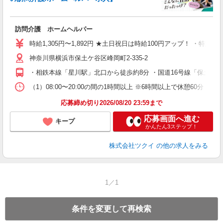
各
訪問介護 ホームヘルパー
入
り
時給1,305円〜1,892円 ★土日祝日は時給100円アップ！ ・特定
リ
ー
神奈川県横浜市保土ケ谷区峰岡町2-335-2
O
・相鉄本線「星川駅」北口から徒歩約8分 ・国道16号線「保土ヶ
な
（1）08:00〜20:00の間の1時間以上 ※6時間以上で休憩60
髪
応募締め切り2026/08/20 23:59まで
応募画面へ進む
キープ
かんたん3ステップ！
株式会社ツクイ
の他の求人をみる
1／1
条件を変更して再検索