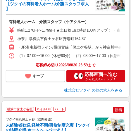
【ツクイの有料老人ホーム/介護スタッフ求人
】
各
有料老人ホーム 介護スタッフ（ケアクルー）
入
り
時給1,270円〜1,799円 ★土日祝日は時給100円アップ！ ・夜
リ
ー
神奈川県横浜市保土ケ谷区狩場町164-37
O
・JR湘南新宿ライン/横須賀線「保土ケ谷駅」から神奈川中央交通
な
（1）07:00〜16:00（休憩60分） （2）08:00〜17:00（休
髪
応募締め切り2026/08/20 23:59まで
応募画面へ進む
キープ
かんたん3ステップ！
株式会社ツクイ
の他の求人をみる
横浜市保土ケ谷区
ネイルOK
パート
新着
ツクイ横浜保土ヶ谷（訪問介護）
未経験者歓迎/経験不問/研修制度充実【ツクイ
の訪問介護/ホームヘルパー求人】