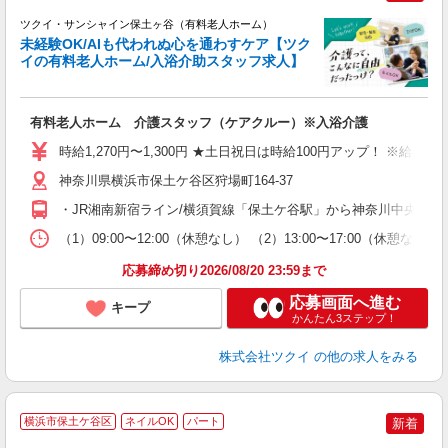
ツクイ・サンシャイン保土ヶ谷（有料老人ホーム）
未経験OK/AIも代われぬ心を通わすケア【ツク
イの有料老人ホーム/入浴介助スタッフ求人】
各
有料老人ホーム 介護スタッフ（ケアクルー）※入浴介護
入
り
時給1,270円〜1,300円 ★土日祝日は時給100円アップ！ ※給
リ
ー
神奈川県横浜市保土ケ谷区狩場町164-37
O
・JR湘南新宿ライン/横須賀線「保土ケ谷駅」から神奈川中央交通
な
（1）09:00〜12:00（休憩なし） （2）13:00〜17:00（休
髪
応募締め切り2026/08/20 23:59まで
応募画面へ進む
キープ
かんたん3ステップ！
株式会社ツクイ
の他の求人をみる
横浜市保土ケ谷区
ネイルOK
パート
新着