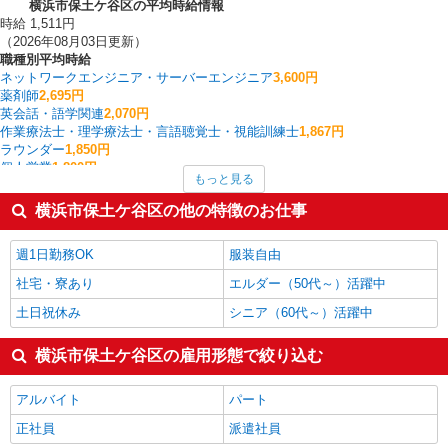
横浜市保土ケ谷区の平均時給情報
時給 1,511円
（2026年08月03日更新）
職種別平均時給
ネットワークエンジニア・サーバーエンジニア
3,600円
薬剤師
2,695円
英会話・語学関連
2,070円
作業療法士・理学療法士・言語聴覚士・視能訓練士
1,867円
ラウンダー
1,850円
個人営業
1,800円
もっと見る
コールセンター
1,700円
家事代行
1,700円
横浜市保土ケ谷区の他の特徴のお仕事
看護師・保健師・看護助手・助産師
1,646円
その他販売・サービス
1,635円
週1日勤務OK
服装自由
横浜市保土ケ谷区の他の職種の平均時給を見る
社宅・寮あり
エルダー（50代～）活躍中
土日祝休み
シニア（60代～）活躍中
横浜市保土ケ谷区の雇用形態で絞り込む
アルバイト
パート
正社員
派遣社員