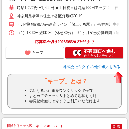
り
時給1,272円〜1,799円 ★土日祝日は時給100円アップ！ ・夜勤手
リ
ー
神奈川県横浜市保土ケ谷区狩場町26-19
O
・JR横須賀線/湘南新宿ライン「保土ケ谷駅」から神奈川中央交通
な
（1）16:30〜翌09:30（休憩60分） ※1ヶ月変形労働時間（週実
髪
応募締め切り2026/08/20 23:59まで
応募画面へ進む
キープ
かんたん3ステップ！
株式会社ツクイ
の他の求人をみる
「キープ」とは？
気になるお仕事をワンクリックで保存
まとめてチェック＆まとめて応募も可能
会員登録無しで今すぐご利用いただけます
横浜市保土ケ谷区
ネイルOK
パート
新着