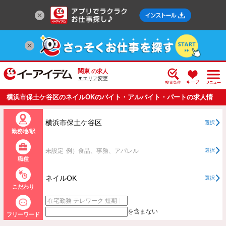
関東
の求人
▼エリア変更
横浜市保土ケ谷区のネイルOKのバイト・アルバイト・パートの求人情
報一覧
横浜市保土ケ谷区
選択
勤務地/駅
未設定
例）食品、事務、アパレル
選択
職種
ネイルOK
選択
こだわり
を含まない
フリーワード