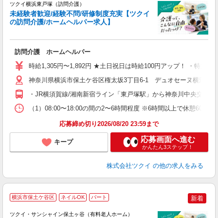
ツクイ横浜東戸塚（訪問介護）
未経験者歓迎/経験不問/研修制度充実【ツクイ
の訪問介護/ホームヘルパー求人】
各
訪問介護 ホームヘルパー
入
り
時給1,305円〜1,892円 ★土日祝日は時給100円アップ！ ・特定
リ
ー
神奈川県横浜市保土ケ谷区権太坂3丁目6-1 デュオセーヌ横濱東
O
・JR横須賀線/湘南新宿ライン「東戸塚駅」から神奈川中央交通バ
な
（1）08:00〜18:00の間の2〜6時間程度 ※6時間以上で休
髪
応募締め切り2026/08/20 23:59まで
応募画面へ進む
キープ
かんたん3ステップ！
株式会社ツクイ
の他の求人をみる
横浜市保土ケ谷区
ネイルOK
パート
新着
ツクイ・サンシャイン保土ヶ谷（有料老人ホーム）