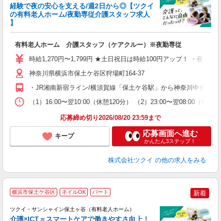
経験で夜の安心を支える/週2日から◎【ツクイ
の有料老人ホーム/夜勤専従介護スタッフ求人
】
各
有料老人ホーム 介護スタッフ（ケアクルー）※夜勤専従
入
り
時給1,270円〜1,799円 ★土日祝日は時給100円アップ！ ・夜
リ
ー
神奈川県横浜市保土ケ谷区狩場町164-37
O
・JR湘南新宿ライン/横須賀線「保土ケ谷駅」から神奈川中央交通
な
（1）16:00〜翌10:00（休憩120分） （2）23:00〜翌08:
髪
応募締め切り2026/08/20 23:59まで
応募画面へ進む
キープ
かんたん3ステップ！
株式会社ツクイ
の他の求人をみる
横浜市保土ケ谷区
ネイルOK
パート
新着
ツクイ・サンシャイン保土ヶ谷（有料老人ホーム）
介護×ICT＝スマートケアで働きやすさ向上！