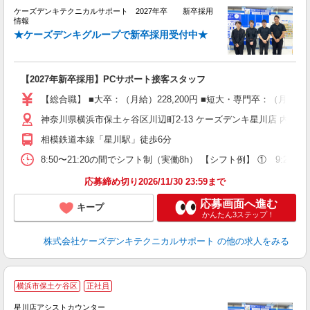
ケーズデンキテクニカルサポート 2027年卒 新卒採用
情報
★ケーズデンキグループで新卒採用受付中★
体
【2027年新卒採用】PCサポート接客スタッフ
【総合職】 ■大卒：（月給）228,200円 ■短大・専門卒：（月給
神奈川県横浜市保土ヶ谷区川辺町2-13 ケーズデンキ星川店 内 
相模鉄道本線「星川駅」徒歩6分
8:50〜21:20の間でシフト制（実働8h） 【シフト例】 ① 9:20〜18
応募締め切り2026/11/30 23:59まで
応募画面へ進む
キープ
かんたん3ステップ！
株式会社ケーズデンキテクニカルサポート
の他の求人をみる
横浜市保土ケ谷区
正社員
星川店アシストカウンター