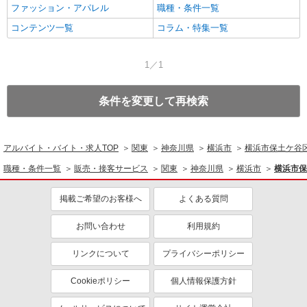
ファッション・アパレル
職種・条件一覧
コンテンツ一覧
コラム・特集一覧
1／1
条件を変更して再検索
アルバイト・バイト・求人TOP
関東
神奈川県
横浜市
横浜市保土ケ谷
職種・条件一覧
販売・接客サービス
関東
神奈川県
横浜市
横浜市保
掲載ご希望のお客様へ
よくある質問
お問い合わせ
利用規約
リンクについて
プライバシーポリシー
Cookieポリシー
個人情報保護方針