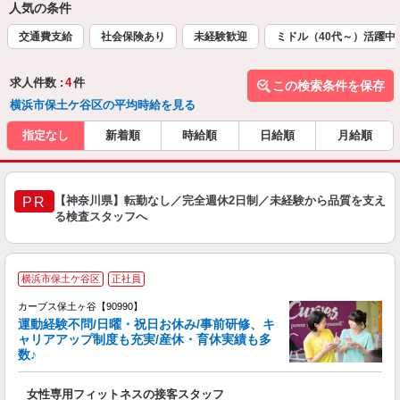
人気の条件
交通費支給
社会保険あり
未経験歓迎
ミドル（40代～）活躍中
求人件数 :
4
件
この検索条件を保存
横浜市保土ケ谷区の平均時給を見る
指定なし
新着順
時給順
日給順
月給順
【神奈川県】転勤なし／完全週休2日制／未経験から品質を支え
PR
る検査スタッフへ
横浜市保土ケ谷区
正社員
カーブス保土ヶ谷【90990】
運動経験不問/日曜・祝日お休み/事前研修、キ
ャリアアップ制度も充実/産休・育休実績も多
数♪
て
女性専用フィットネスの接客スタッフ
ボ