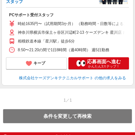
スタッフ
た
PCサポート受付スタッフ
未
時給1635円〜（試用期間3か月） （勤務時間・日数等による） 
神奈川県横浜市保土ヶ谷区川辺町2-13 ケーズデンキ 星川店 内 
相模鉄道本線「星川駅」徒歩6分
8:50〜21:20の間で1日8時間（週40時間） 週5日勤務
応募画面へ進む
キープ
かんたん3ステップ！
株式会社ケーズデンキテクニカルサポート
の他の求人をみる
1／1
条件を変更して再検索