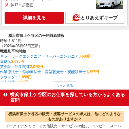
神戸市須磨区
詳細を見る
とりあえずキープ
横浜市保土ケ谷区の平均時給情報
時給 1,511円
（2026年08月03日更新）
職種別平均時給
ネットワークエンジニア・サーバーエンジニア
3,600円
薬剤師
2,695円
英会話・語学関連
2,070円
作業療法士・理学療法士・言語聴覚士・視能訓練士
1,867円
ラウンダー
1,850円
個人営業
1,800円
もっと見る
コールセンター
1,700円
家事代行
1,700円
横浜市保土ケ谷区のお仕事を探している方からよくある
看護師・保健師・看護助手・助産師
1,646円
質問
その他販売・サービス
1,635円
横浜市保土ケ谷区の他の職種の平均時給を見る
横浜市保土ケ谷区の販売・接客サービスの求人は、他にどのような
ものがありますか？
イーアイデムでは、その他販売・サービスの他に、コンビニ・スーパ