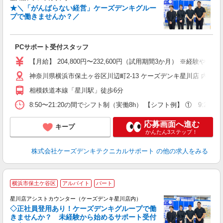
★＼「がんばらない経営」ケーズデンキグルー
プで働きませんか？／
の
社
PCサポート受付スタッフ
【月給】 204,800円〜232,600円（試用期間3か月） ※経
神奈川県横浜市保土ヶ谷区川辺町2-13 ケーズデンキ星川店 内 
相模鉄道本線「星川駅」徒歩6分
8:50〜21:20の間でシフト制（実働8h） 【シフト例】 ① 9:20〜18
応募画面へ進む
キープ
かんたん3ステップ！
株式会社ケーズデンキテクニカルサポート
の他の求人をみる
横浜市保土ケ谷区
アルバイト
パート
ア
星川店アシストカウンター（ケーズデンキ星川店内）
◇正社員登用あり！ケーズデンキグループで働
きませんか？ 未経験から始めるサポート受付