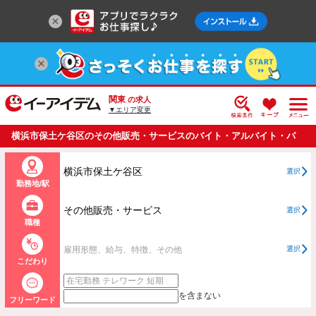
関東
の求人
▼エリア変更
横浜市保土ケ谷区のその他販売・サービスのバイト・アルバイト・パ
ートの求人情報一覧
横浜市保土ケ谷区
選択
勤務地/駅
その他販売・サービス
選択
職種
雇用形態、給与、特徴、その他
選択
こだわり
を含まない
フリーワード