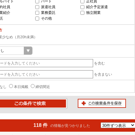
ルバイト
パート
正社員
約社員
派遣社員
紹介予定派遣
業紹介
業務委託
独立開業
託
その他
方
業少なめ（月20h未満）
を含む
を含まない
なし
本日掲載
締切間近
この検索条件を保存
条件で検索
118 件
の情報が見つかりました