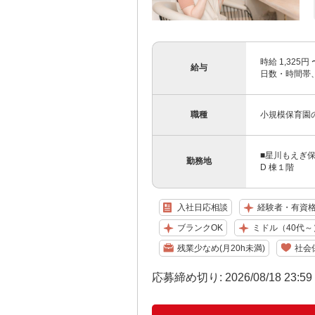
時給 1,325
給与
日数・時間帯
職種
小規模保育園
■星川もえぎ
勤務地
D 棟１階
入社日応相談
経験者・有資
ブランクOK
ミドル（40代～
残業少なめ(月20h未満)
社会
応募締め切り: 2026/08/18 23:5