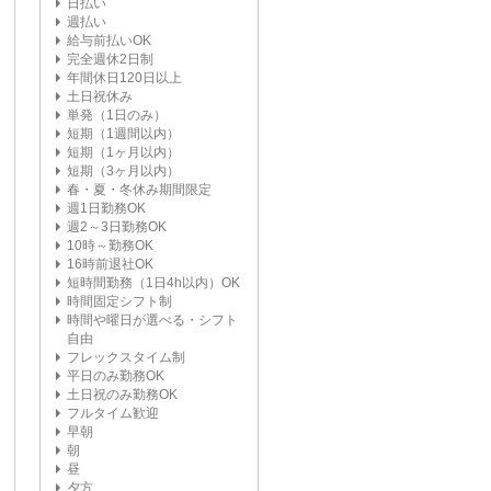
日払い
週払い
給与前払いOK
完全週休2日制
年間休日120日以上
土日祝休み
単発（1日のみ）
短期（1週間以内）
短期（1ヶ月以内）
短期（3ヶ月以内）
春・夏・冬休み期間限定
週1日勤務OK
週2～3日勤務OK
10時～勤務OK
16時前退社OK
短時間勤務（1日4h以内）OK
時間固定シフト制
時間や曜日が選べる・シフト
自由
フレックスタイム制
平日のみ勤務OK
土日祝のみ勤務OK
フルタイム歓迎
早朝
朝
昼
夕方