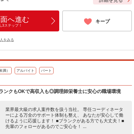
詳細を見る
画面へ進む
キープ
ん3ステップ！
人をみる
未満）
アルバイト
パート
ブランクもOKで高収入も◎調理師栄養士に安心の職場環境
業界最大級の求人案件数を扱う当社。 専任コーディネータ
ーによる万全のサポート体制も整え、 あなたが安心して働
けるように応援します！ ■ブランクがある方でも大丈夫！■
先輩のフォローがあるのでご安心を！ ...