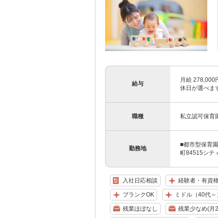
月給 278,0
給与
休日が選べます！
職種
私立認可保育
■都市型保育
勤務地
町84515シ
入社日応相談
経験者・有資
ブランクOK
ミドル（40代～
残業ほぼなし
残業少なめ(月2