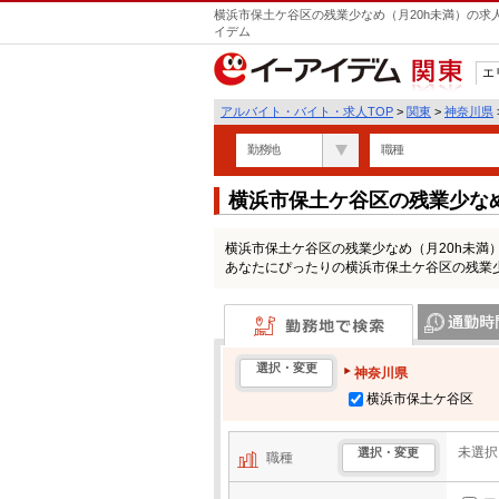
横浜市保土ケ谷区の残業少なめ（月20h未満）の求
イデム
エ
関東
アルバイト・バイト・求人TOP
>
関東
>
神奈川県
勤務地
職種
横浜市保土ケ谷区の残業少な
報一覧
横浜市保土ケ谷区の残業少なめ（月20h未
あなたにぴったりの横浜市保土ケ谷区の残業少
勤務地で検索
通勤時間・区
選択・変更
神奈川県
横浜市保土ケ谷区
未選択
選択・変更
職種