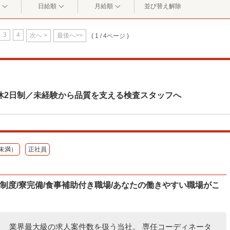
日給順
月給順
並び替え解除
3
4
次へ >
最後へ>>
( 1 / 4ページ )
休2日制／未経験から品質を支える検査スタッフへ
未満）
正社員
休制度/寮完備/食事補助付き職場/あなたの働きやすい職場がこ
業界最大級の求人案件数を扱う当社。 専任コーディネータ