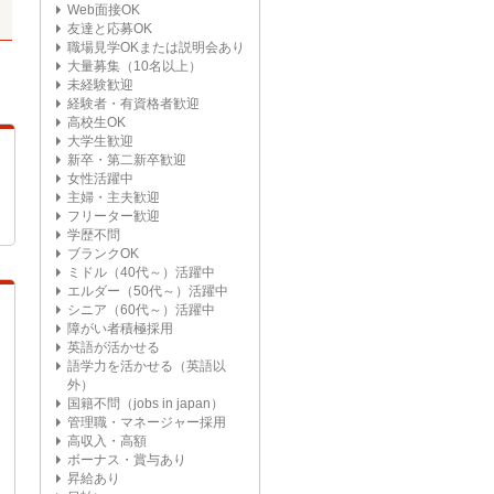
Web面接OK
友達と応募OK
職場見学OKまたは説明会あり
大量募集（10名以上）
未経験歓迎
経験者・有資格者歓迎
高校生OK
大学生歓迎
新卒・第二新卒歓迎
女性活躍中
主婦・主夫歓迎
フリーター歓迎
学歴不問
ブランクOK
ミドル（40代～）活躍中
エルダー（50代～）活躍中
シニア（60代～）活躍中
障がい者積極採用
英語が活かせる
語学力を活かせる（英語以
外）
国籍不問（jobs in japan）
管理職・マネージャー採用
高収入・高額
ボーナス・賞与あり
昇給あり