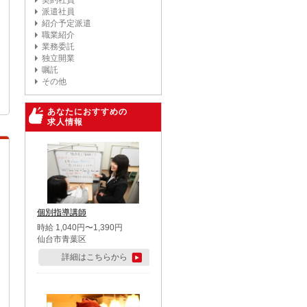
契約社員
派遣社員
紹介予定派遣
職業紹介
業務委託
独立開業
嘱託
その他
あなたにおすすめの
求人情報
個別指導講師
時給 1,040円〜1,390円
仙台市青葉区
詳細はこちらから