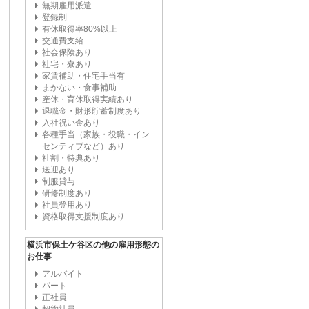
無期雇用派遣
登録制
有休取得率80%以上
交通費支給
社会保険あり
社宅・寮あり
家賃補助・住宅手当有
まかない・食事補助
産休・育休取得実績あり
退職金・財形貯蓄制度あり
入社祝い金あり
各種手当（家族・役職・イン
センティブなど）あり
社割・特典あり
送迎あり
制服貸与
研修制度あり
社員登用あり
資格取得支援制度あり
横浜市保土ケ谷区の他の雇用形態の
お仕事
アルバイト
パート
正社員