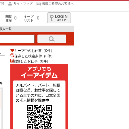
質問
サイトマップ
掲載ご希望のお客様へ
閲覧
キープ
0
0
履歴
リスト
ログイン
求人一覧
キープ中のお仕事（0件）
情
保存した検索条件（
0
件）
閲覧したお仕事（0件）
件