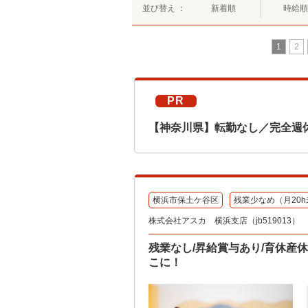
並び替え ：
新着順
時給順
1
2
PR
【神奈川県】転勤なし／完全週
横浜市保土ケ谷区
残業少なめ（月20h
株式会社アスカ 横浜支店（jb519013）
残業なし/昇給賞与あり/育休産
こに！