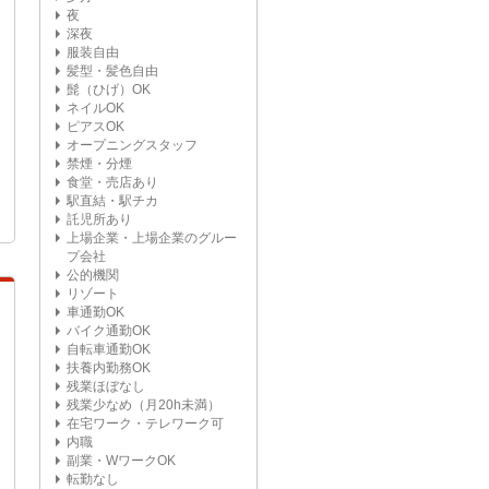
夜
深夜
服装自由
髪型・髪色自由
髭（ひげ）OK
ネイルOK
ピアスOK
オープニングスタッフ
禁煙・分煙
食堂・売店あり
駅直結・駅チカ
託児所あり
上場企業・上場企業のグルー
プ会社
公的機関
リゾート
車通勤OK
バイク通勤OK
自転車通勤OK
扶養内勤務OK
残業ほぼなし
残業少なめ（月20h未満）
在宅ワーク・テレワーク可
内職
副業・WワークOK
転勤なし