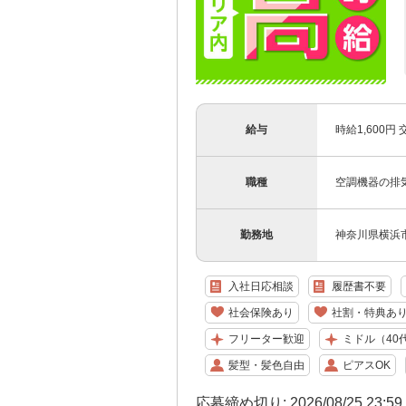
給与
時給1,600円
職種
空調機器の排
勤務地
神奈川県横浜
入社日応相談
履歴書不要
社会保険あり
社割・特典あ
フリーター歓迎
ミドル（40
髪型・髪色自由
ピアスOK
応募締め切り: 2026/08/25 23:5