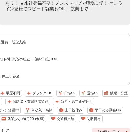
あり！ ★来社登録不要！ノンストップで職場見学！ オンラ
イン登録でスピード就業もOK！ 就業まで...
 交通費：既定支給
気口や排気管の組立・溶接/日払いOK
市保土ケ谷区
学歴不問
ブランクOK
日払い
週払い
禁煙・分煙
り
経験者・有資格者歓迎
新卒・第二新卒歓迎
代～）活躍中
高収入・高額
土日祝休み
平日のみ勤務OK
残業少なめ(月20h未満)
交通費支給
制服貸与
9 まで