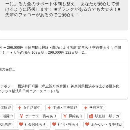
ーによる万全のサポート体制も整え、 あなたが安心して働
けるように応援します！ ■ブランクがある方でも大丈夫！■
先輩のフォローがあるのでご安心を！ ...
00円 〜 296,000円 ※給与幅は経験・能力により考慮 賞与あり 交通費あり ＼年間
／ ▼大卒の場合 108日型：296,000円 122日型：2...
園の保育士
園ポポラー 横浜和田町園（私立認可保育園） 神奈川県横浜市保土ケ谷区仏向
ティテラス横濱和田町エアーズコート1階
格者歓迎
女性活躍中
主婦・主夫歓迎
学歴不問
）活躍中
ボーナス・賞与あり
昇給あり
駅直結・駅チカ
0h未満)
社会保険あり
社宅・寮あり
まかない・食事補助