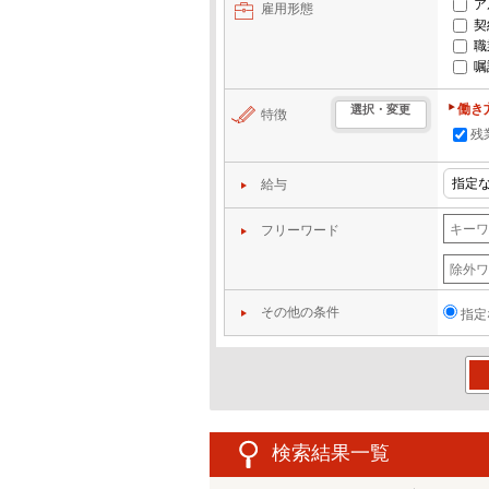
ア
雇用形態
契
職
嘱
働き
選択・変更
特徴
残
給与
フリーワード
その他の条件
指定
この
検索結果一覧