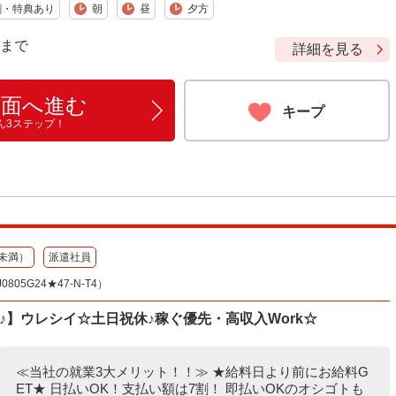
割・特典あり
朝
昼
夕方
9 まで
詳細を見る
画面へ進む
キープ
ん3ステップ！
未満）
派遣社員
05G24★47-N-T4）
♪】ウレシイ☆土日祝休♪稼ぐ優先・高収入Work☆
≪当社の就業3大メリット！！≫ ★給料日より前にお給料G
ET★ 日払いOK！支払い額は7割！ 即払いOKのオシゴトも