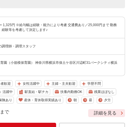
円 〜 1,325円 ※給与幅は経験・能力により考慮 交通費あり／25,000円まで 勤務
、経験等を考慮して決定します♪
の調理師・調理スタッフ
保育園（小規模保育園） 神奈川県横浜市保土ケ谷区川辺町31パークシティ横浜
格者歓迎
女性活躍中
主婦・主夫歓迎
学歴不問
）活躍中
駅直結・駅チカ
扶養内勤務OK
残業ほぼなし
保険あり
産休・育休取得実績あり
朝
昼
夕方
9 まで
詳細を見る