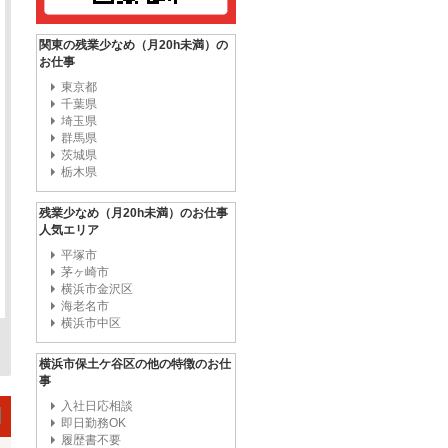
関東の残業少なめ（月20h未満）の
お仕事
東京都
千葉県
埼玉県
群馬県
茨城県
栃木県
残業少なめ（月20h未満）のお仕事
人気エリア
平塚市
茅ヶ崎市
横浜市金沢区
海老名市
横浜市中区
横浜市保土ケ谷区の他の特徴のお仕
事
入社日応相談
即日勤務OK
履歴書不要