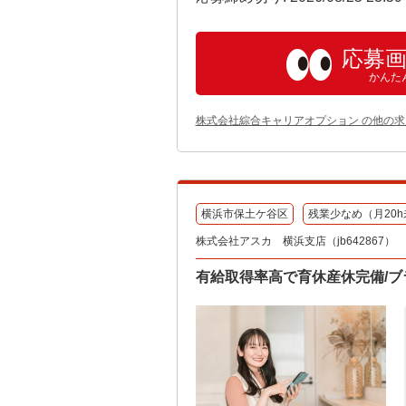
応募
かんた
株式会社綜合キャリアオプション の他の求
横浜市保土ケ谷区
残業少なめ（月20h
株式会社アスカ 横浜支店（jb642867）
有給取得率高で育休産休完備/