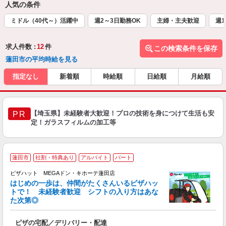
人気の条件
ミドル（40代～）活躍中
週2～3日勤務OK
主婦・主夫歓迎
週1
求人件数 :
12
件
この検索条件を保存
蓮田市の平均時給を見る
指定なし
新着順
時給順
日給順
月給順
【埼玉県】未経験者大歓迎！プロの技術を身につけて生活も安
PR
定！ガラスフィルムの加工等
蓮田市
社割・特典あり
アルバイト
パート
♪
ピザハット MEGAドン・キホーテ蓮田店
はじめの一歩は、仲間がたくさんいるピザハッ
トで！ 未経験者歓迎 シフトの入り方はあな
れ
た次第◎
友
躍
ピザの宅配／デリバリー・配達
（