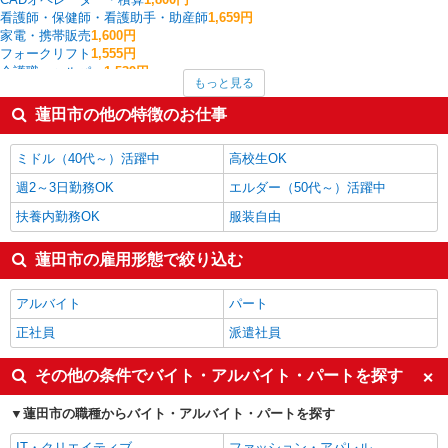
看護師・保健師・看護助手・助産師
1,659円
家電・携帯販売
1,600円
フォークリフト
1,555円
介護職・ヘルパー
1,539円
もっと見る
その他軽作業・製造・物流
1,525円
梱包・仕分け・ピッキング
1,495円
蓮田市の他の特徴のお仕事
一般・営業事務
1,460円
製造・組立・加工
1,421円
ミドル（40代～）活躍中
高校生OK
蓮田市の他の職種の平均時給を見る
週2～3日勤務OK
エルダー（50代～）活躍中
扶養内勤務OK
服装自由
蓮田市の雇用形態で絞り込む
アルバイト
パート
正社員
派遣社員
その他の条件でバイト・アルバイト・パートを探す
蓮田市の職種からバイト・アルバイト・パートを探す
IT・クリエイティブ
ファッション・アパレル