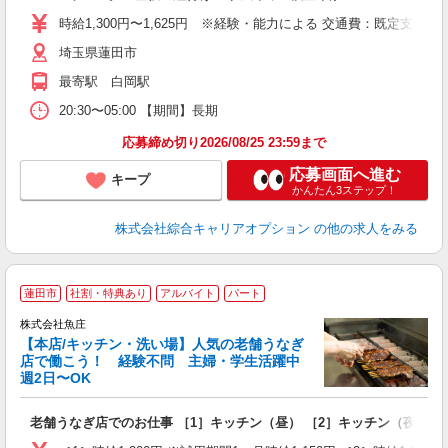
フ
時給1,300円〜1,625円 ※経験・能力による 交通費：既定支給
平
埼玉県蓮田市
最寄駅 白岡駅
20:30〜05:00 【期間】長期
応募締め切り2026/08/25 23:59まで
応募画面へ進む
キープ
かんたん3ステップ！
株式会社綜合キャリアオプション
の他の求人をみる
蓮田市
社割・特典あり
アルバイト
パート
株式会社魚庄
【本店/キッチン・洗い場】人気の老舗うなぎ
店で働こう！ 経験不問 主婦・学生活躍中
週2日〜OK
あ
老舗うなぎ店でのお仕事 ［1］キッチン（昼） ［2］キッチン（夜） ［
未
活