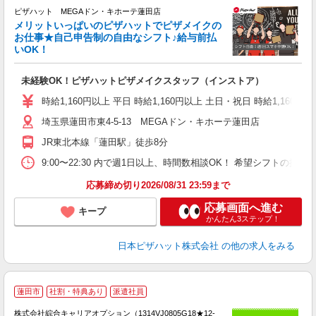
ピザハット MEGAドン・キホーテ蓮田店
メリットいっぱいのピザハットでピザメイクの
お仕事★自己申告制の自由なシフト♪給与前払
いOK！
う
だ
未経験OK！ピザハットピザメイクスタッフ（インストア）
友
躍
時給1,160円以上 平日 時給1,160円以上 土日・祝日 時給1,160円以
（
埼玉県蓮田市東4-5-13 MEGAドン・キホーテ蓮田店
中
ル
JR東北本線「蓮田駅」徒歩8分
険
K
9:00〜22:30 内で週1日以上、時間数相談OK！ 希望シフトの
応募締め切り2026/08/31 23:59まで
応募画面へ進む
キープ
かんたん3ステップ！
日本ピザハット株式会社
の他の求人をみる
≪
蓮田市
社割・特典あり
派遣社員
い
株式会社綜合キャリアオプション（1314VJ0805G18★12-