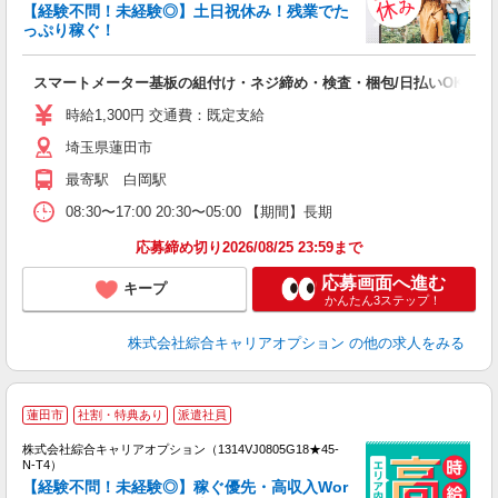
【経験不問！未経験◎】土日祝休み！残業でた
っぷり稼ぐ！
得
入
スマートメーター基板の組付け・ネジ締め・検査・梱包/日払いOK
分
フ
時給1,300円 交通費：既定支給
平
埼玉県蓮田市
最寄駅 白岡駅
08:30〜17:00 20:30〜05:00 【期間】長期
応募締め切り2026/08/25 23:59まで
応募画面へ進む
キープ
かんたん3ステップ！
株式会社綜合キャリアオプション
の他の求人をみる
≪
蓮田市
社割・特典あり
派遣社員
い
株式会社綜合キャリアオプション（1314VJ0805G18★45-
N-T4）
【経験不問！未経験◎】稼ぐ優先・高収入Wor