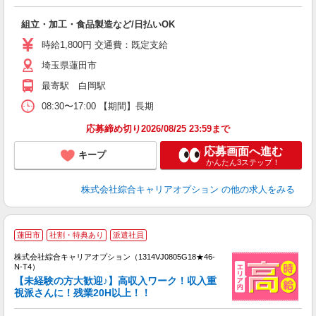
得
入
組立・加工・食品製造など/日払いOK
分
迎
時給1,800円 交通費：既定支給
～
埼玉県蓮田市
ピ
最寄駅 白岡駅
08:30〜17:00 【期間】長期
応募締め切り2026/08/25 23:59まで
応募画面へ進む
キープ
かんたん3ステップ！
株式会社綜合キャリアオプション
の他の求人をみる
≪
蓮田市
社割・特典あり
派遣社員
い
株式会社綜合キャリアオプション（1314VJ0805G18★46-
N-T4）
【未経験の方大歓迎♪】高収入ワーク！収入重
視派さんに！残業20H以上！！
得