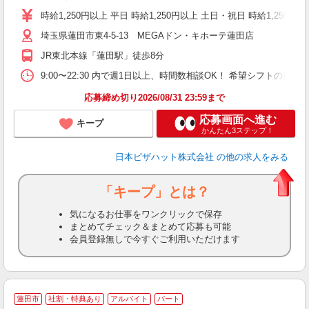
中
時給1,250円以上 平日 時給1,250円以上 土日・祝日 時給1,250円以
ル
埼玉県蓮田市東4-5-13 MEGAドン・キホーテ蓮田店
支
あ
JR東北本線「蓮田駅」徒歩8分
内
9:00〜22:30 内で週1日以上、時間数相談OK！ 希望シフトの
応募締め切り2026/08/31 23:59まで
応募画面へ進む
キープ
かんたん3ステップ！
日本ピザハット株式会社
の他の求人をみる
「キープ」とは？
気になるお仕事をワンクリックで保存
まとめてチェック＆まとめて応募も可能
会員登録無しで今すぐご利用いただけます
蓮田市
社割・特典あり
アルバイト
パート