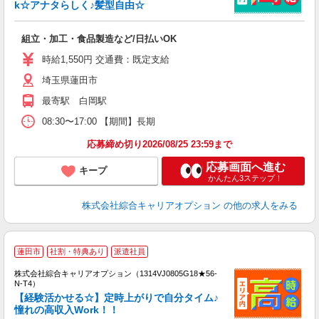
k☆アナタらしく♪髪型自由☆
得
入
組立・加工・食品製造など/日払いOK
分
フ
時給1,550円 交通費：既定支給
由
埼玉県蓮田市
最寄駅 白岡駅
08:30〜17:00 【期間】長期
応募締め切り2026/08/25 23:59まで
応募画面へ進む
キープ
かんたん3ステップ！
株式会社綜合キャリアオプション
の他の求人をみる
≪
蓮田市
社割・特典あり
派遣社員
い
株式会社綜合キャリアオプション（1314VJ0805G18★56-
N-T4）
【経験活かせる☆】定時上がりで自分タイム♪
憧れの高収入Work！！