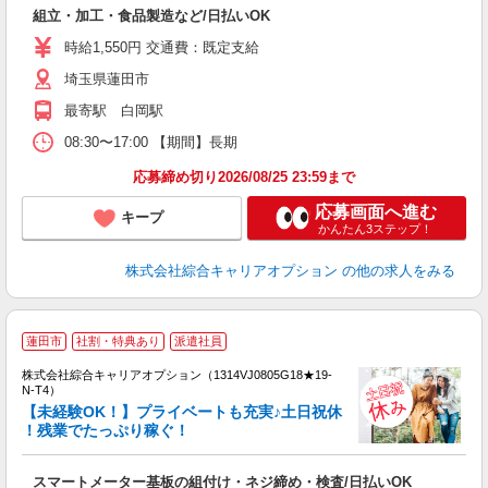
入
組立・加工・食品製造など/日払いOK
分
フ
時給1,550円 交通費：既定支給
由
埼玉県蓮田市
最寄駅 白岡駅
08:30〜17:00 【期間】長期
応募締め切り2026/08/25 23:59まで
応募画面へ進む
キープ
かんたん3ステップ！
株式会社綜合キャリアオプション
の他の求人をみる
≪
蓮田市
社割・特典あり
派遣社員
い
株式会社綜合キャリアオプション（1314VJ0805G18★19-
N-T4）
【未経験OK！】プライベートも充実♪土日祝休
！残業でたっぷり稼ぐ！
得
入
スマートメーター基板の組付け・ネジ締め・検査/日払いOK
分