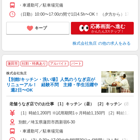
ま
・車通勤可／駐車場完備
（日勤）10:00〜17:00の間で1日4.5h〜OK！ （夕方か
応募画面へ進む
キープ
かんたん3ステップ！
株式会社魚庄
の他の求人をみる
蓮田市
社割・特典あり
アルバイト
パート
株式会社魚庄
【別館/キッチン・洗い場】人気のうなぎ店が
リニューアル！ 経験不問 主婦・学生活躍中
週2日〜OK
あ
老舗うなぎ店でのお仕事 ［1］キッチン（昼） ［2］キッチン（夜） ［
未
活
［1］時給1,200円 ※試用期間1ヶ月時給1,150円 ［2］時給1,250
4
別館／埼玉県蓮田市西新宿6-30
扶
い
・車通勤可／駐車場完備