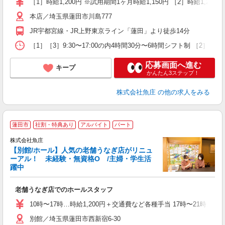
［1］時給1,200円 ※試用期間1ヶ月時給1,150円 ［2］時給1,250
4
本店／埼玉県蓮田市川島777
扶
い
JR宇都宮線・JR上野東京ライン「蓮田」より徒歩14分
［1］［3］9:30〜17:00の内4時間30分〜6時間シフト制 
応募画面へ進む
キープ
かんたん3ステップ！
株式会社魚庄
の他の求人をみる
蓮田市
社割・特典あり
アルバイト
パート
株式会社魚庄
ま
【別館/ホール】人気の老舗うなぎ店がリニュ
ーアル！ 未経験・無資格O /主婦・学生活
躍中
あ
老舗うなぎ店でのホールスタッフ
未
ダ
10時〜17時…時給1,200円＋交通費など各種手当 17時〜21時…時
（
別館／埼玉県蓮田市西新宿6-30
通