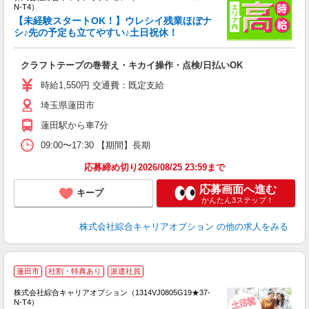
N-T4）
【未経験スタートOK！】ウレシイ残業ほぼナ
シ♪先の予定も立てやすい♪土日祝休！
得
入
クラフトテープの巻替え・キカイ操作・点検/日払いOK
分
フ
時給1,550円 交通費：既定支給
日
埼玉県蓮田市
蓮田駅から車7分
09:00〜17:30 【期間】長期
応募締め切り2026/08/25 23:59まで
応募画面へ進む
キープ
かんたん3ステップ！
株式会社綜合キャリアオプション
の他の求人をみる
≪
蓮田市
社割・特典あり
派遣社員
い
株式会社綜合キャリアオプション（1314VJ0805G19★37-
N-T4）