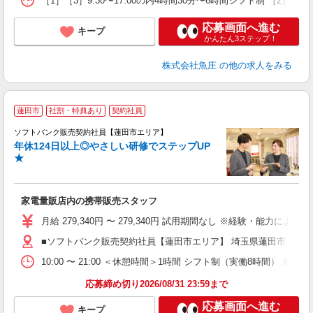
［1］［3］9:30〜17:00の内4時間30分〜6時間シフト制 
応募画面へ進む
キープ
かんたん3ステップ！
株式会社魚庄
の他の求人をみる
蓮田市
社割・特典あり
契約社員
ソフトバンク販売契約社員【蓮田市エリア】
年休124日以上◎やさしい研修でステップUP
で
★
ボ
ン
家電量販店内の携帯販売スタッフ
月給 279,340円 〜 279,340円 試用期間なし ※経験・能力による 
■ソフトバンク販売契約社員【蓮田市エリア】 埼玉県蓮田市
10:00 〜 21:00 ＜休憩時間＞1時間 シフト制（実働8時間） 
応募締め切り2026/08/31 23:59まで
応募画面へ進む
キープ