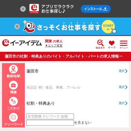
関東
の求人
▼エリア変更
蓮田市の社割・特典ありのバイト・アルバイト・パートの求人情報一
覧
蓮田市
選択
勤務地/駅
未設定
例）食品、事務、アパレル
選択
職種
社割・特典あり
選択
こだわり
を含まない
フリーワード