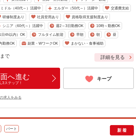
ミドル（40代～）活躍中
エルダー（50代～）活躍中
交通費支給
研修制度あり
社員登用あり
資格取得支援制度あり
シニア（60代～）活躍中
週2～3日勤務OK
10時～勤務OK
日4h以内）OK
フルタイム歓迎
早朝
朝
昼
内勤務OK
副業・WワークOK
まかない・食事補助
9 まで
詳細を見る
画面へ進む
キープ
ん3ステップ！
他の求人をみる
パート
新着