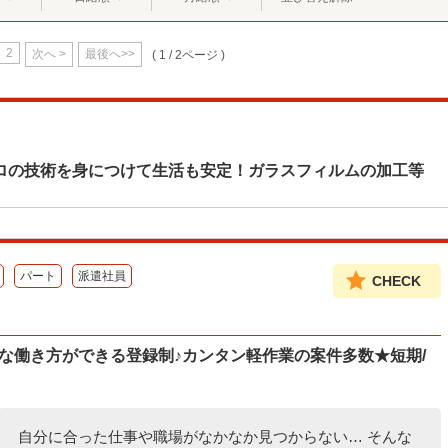
2
次へ >
最後へ>>
( 1 / 2ページ )
ロの技術を身につけて生活も安定！ガラスフィルムの加工等
パート
派遣社員
CHECK
自由な働き方ができる登録制♪カンタン軽作業の案件多数★短期/
自分に合った仕事や職場がなかなか見つからない… そんな