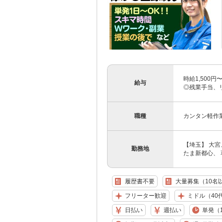
時給1,500
給与
◎残業手当、
職種
カンタン軽作
【埼玉】 大
勤務地
たま新都心、 
履歴書不要
大量募集（10名
フリーター歓迎
ミドル（40
日払い
週払い
単発（