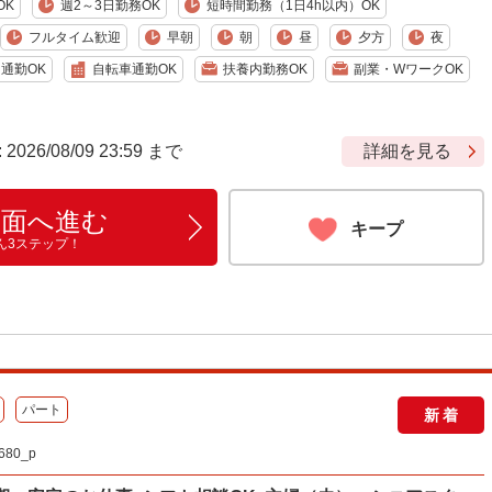
OK
週2～3日勤務OK
短時間勤務（1日4h以内）OK
フルタイム歓迎
早朝
朝
昼
夕方
夜
通勤OK
自転車通勤OK
扶養内勤務OK
副業・WワークOK
6/08/09 23:59 まで
詳細を見る
画面へ進む
キープ
ん3ステップ！
パート
新着
80_p