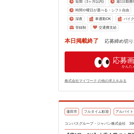
短期（3ヶ月以内)
週1日勤務
時間や曜日が選べる・シフト自由
深夜
車通勤OK
バイク
登録制
交通費支給
本日掲載終了
応募締め切り: 202
応募
かんた
株式会社マイワーク の他の求人をみる
蓮田市
フルタイム歓迎
アルバイト
コンパスグループ・ジャパン株式会社 396