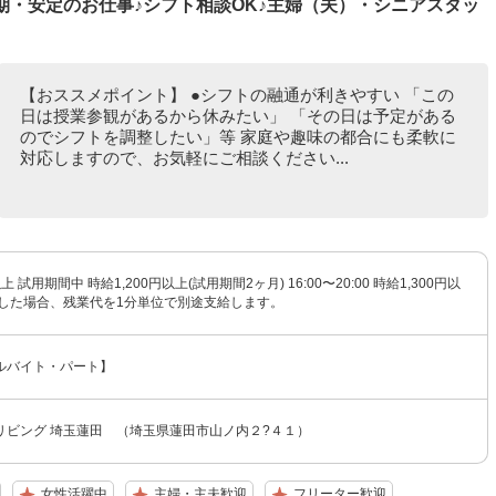
期・安定のお仕事♪シフト相談OK♪主婦（夫）・シニアスタッ
【おススメポイント】 ●シフトの融通が利きやすい 「この
日は授業参観があるから休みたい」 「その日は予定がある
のでシフトを調整したい」等 家庭や趣味の都合にも柔軟に
対応しますので、お気軽にご相談ください...
上 試用期間中 時給1,200円以上(試用期間2ヶ月) 16:00〜20:00 時給1,300円以
生した場合、残業代を1分単位で別途支給します。
ルバイト・パート】
リビング 埼玉蓮田 （埼玉県蓮田市山ノ内２?４１）
女性活躍中
主婦・主夫歓迎
フリーター歓迎