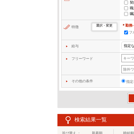
契
職
嘱
勤務
選択・変更
特徴
フ
給与
フリーワード
その他の条件
指定
この
検索結果一覧
並び替え ：
新着順
時給順