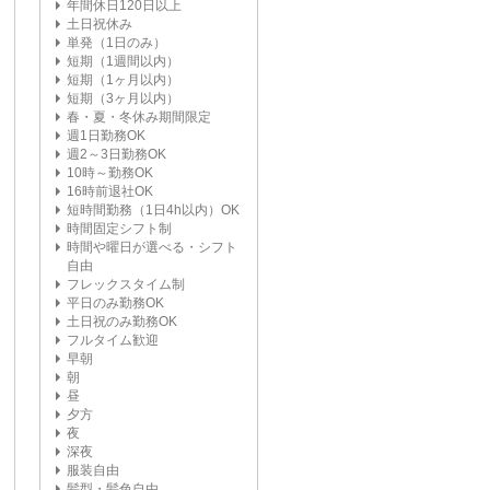
年間休日120日以上
土日祝休み
単発（1日のみ）
短期（1週間以内）
短期（1ヶ月以内）
短期（3ヶ月以内）
春・夏・冬休み期間限定
週1日勤務OK
週2～3日勤務OK
10時～勤務OK
16時前退社OK
短時間勤務（1日4h以内）OK
時間固定シフト制
時間や曜日が選べる・シフト
自由
フレックスタイム制
平日のみ勤務OK
土日祝のみ勤務OK
フルタイム歓迎
早朝
朝
昼
夕方
夜
深夜
服装自由
髪型・髪色自由