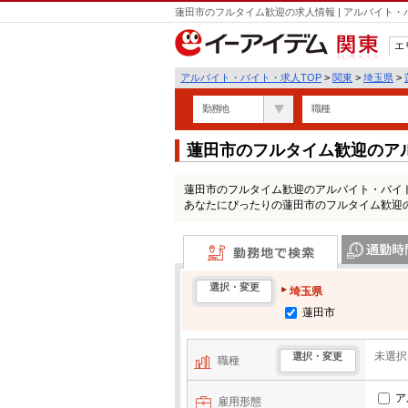
蓮田市のフルタイム歓迎の求人情報 | アルバイト
エ
関東
アルバイト・バイト・求人TOP
>
関東
>
埼玉県
>
勤務地
職種
蓮田市のフルタイム歓迎のア
蓮田市のフルタイム歓迎のアルバイト・バイ
あなたにぴったりの蓮田市のフルタイム歓迎
勤務地で検索
通勤時間・区
選択・変更
埼玉県
蓮田市
未選択
選択・変更
職種
ア
雇用形態