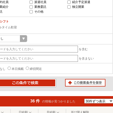
約社員
派遣社員
紹介予定派遣
業紹介
業務委託
独立開業
託
その他
-シフト
ルタイム歓迎
を含む
を含まない
なし
本日掲載
締切間近
この検索条件を保存
条件で検索
36 件
の情報が見つかりました
日給順
月給順
並び替え解除