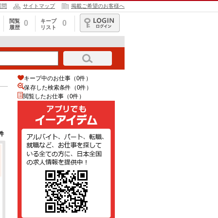
質問
サイトマップ
掲載ご希望のお客様へ
閲覧
キープ
0
0
履歴
リスト
ログイン
キープ中のお仕事（0件）
保存した検索条件（
0
件）
閲覧したお仕事（0件）
件