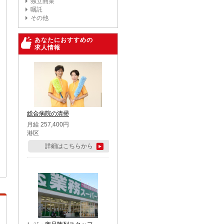
独立開業
嘱託
その他
あなたにおすすめの
求人情報
総合病院の清掃
月給 257,400円
港区
詳細はこちらから