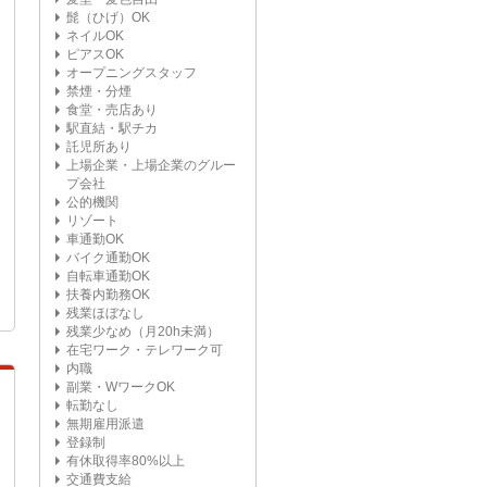
髭（ひげ）OK
ネイルOK
ピアスOK
オープニングスタッフ
禁煙・分煙
食堂・売店あり
駅直結・駅チカ
託児所あり
上場企業・上場企業のグルー
プ会社
公的機関
リゾート
車通勤OK
バイク通勤OK
自転車通勤OK
扶養内勤務OK
残業ほぼなし
残業少なめ（月20h未満）
在宅ワーク・テレワーク可
内職
副業・WワークOK
転勤なし
無期雇用派遣
登録制
有休取得率80%以上
交通費支給