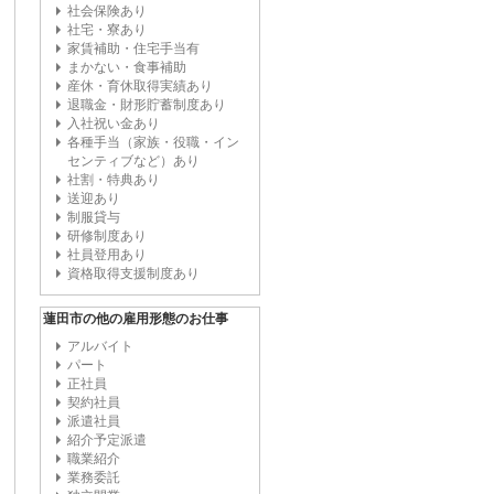
社会保険あり
社宅・寮あり
家賃補助・住宅手当有
まかない・食事補助
産休・育休取得実績あり
退職金・財形貯蓄制度あり
入社祝い金あり
各種手当（家族・役職・イン
センティブなど）あり
社割・特典あり
送迎あり
制服貸与
研修制度あり
社員登用あり
資格取得支援制度あり
蓮田市の他の雇用形態のお仕事
アルバイト
パート
正社員
契約社員
派遣社員
紹介予定派遣
職業紹介
業務委託