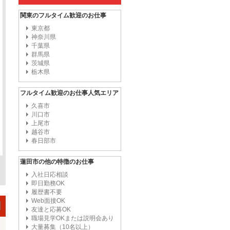
関東のフルタイム歓迎のお仕事
東京都
神奈川県
千葉県
群馬県
茨城県
栃木県
フルタイム歓迎のお仕事人気エリア
久喜市
川口市
上尾市
越谷市
春日部市
蓮田市の他の特徴のお仕事
入社日応相談
即日勤務OK
履歴書不要
Web面接OK
友達と応募OK
職場見学OKまたは説明会あり
大量募集（10名以上）