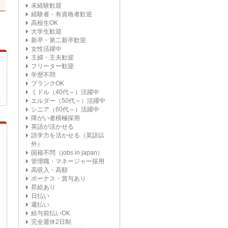
未経験歓迎
経験者・有資格者歓迎
高校生OK
大学生歓迎
新卒・第二新卒歓迎
女性活躍中
主婦・主夫歓迎
フリーター歓迎
学歴不問
ブランクOK
ミドル（40代～）活躍中
エルダー（50代～）活躍中
シニア（60代～）活躍中
障がい者積極採用
英語が活かせる
語学力を活かせる（英語以
外）
国籍不問（jobs in japan）
管理職・マネージャー採用
高収入・高額
ボーナス・賞与あり
昇給あり
日払い
週払い
給与前払いOK
完全週休2日制