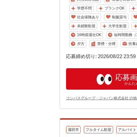
学歴不問
ブランクOK
社会保険あり
制服貸与
未経験歓迎
大学生歓迎
16時前退社OK
短時間勤務（1
夕方
禁煙・分煙
扶養
応募締め切り: 2026/08/22 23:5
応募
かんた
コンパスグループ・ジャパン株式会社 の
蓮田市
フルタイム歓迎
アルバイト