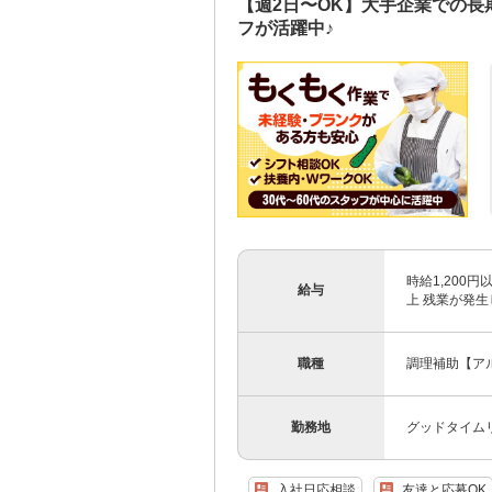
【週2日〜OK】大手企業での長
フが活躍中♪
時給1,200円以
給与
上 残業が発
職種
調理補助【ア
勤務地
グッドタイム
入社日応相談
友達と応募OK