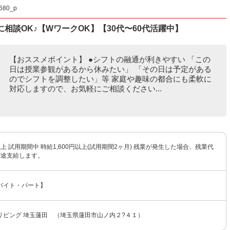
80_p
相談OK♪【WワークOK】【30代〜60代活躍中】
【おススメポイント】 ●シフトの融通が利きやすい 「この
日は授業参観があるから休みたい」 「その日は予定がある
のでシフトを調整したい」等 家庭や趣味の都合にも柔軟に
対応しますので、お気軽にご相談ください...
円以上 試用期間中 時給1,600円以上(試用期間2ヶ月) 残業が発生した場合、残業代
別途支給します。
バイト・パート】
リビング 埼玉蓮田 （埼玉県蓮田市山ノ内２?４１）