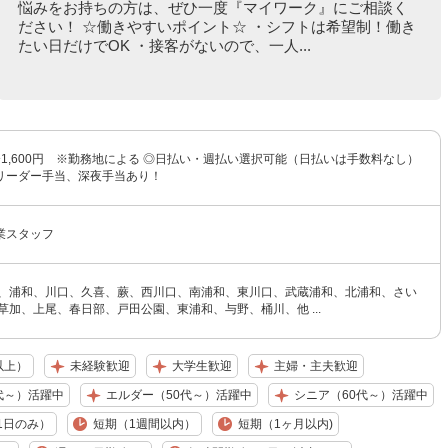
悩みをお持ちの方は、ぜひ一度『マイワーク』にご相談く
ださい！ ☆働きやすいポイント☆ ・シフトは希望制！働き
たい日だけでOK ・接客がないので、一人...
円〜1,600円 ※勤務地による ◎日払い・週払い選択可能（日払いは手数料なし）
リーダー手当、深夜手当あり！
業スタッフ
宮、浦和、川口、久喜、蕨、西川口、南浦和、東川口、武蔵浦和、北浦和、さい
草加、上尾、春日部、戸田公園、東浦和、与野、桶川、他 ...
以上）
未経験歓迎
大学生歓迎
主婦・主夫歓迎
代～）活躍中
エルダー（50代～）活躍中
シニア（60代～）活躍中
1日のみ）
短期（1週間以内）
短期（1ヶ月以内)