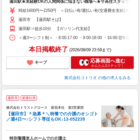
蓮田駅★未経験OKの人間関係に悩まない職場へ★サ高住スタッフ
役
時給1600円〜2250円 ＜日払い有/週払い有/交通費全支給(ガソリ
蓮田市 【蓮田駅そば】
蓮田駅⇒徒歩10分 【ガソリン代支給】
＜週3〜シフト制＞ ・8:00-17:00 ・9:00-18:00 ・16:00-
本日掲載終了
(2026/08/09 23:59まで)
応募画面へ進む
キープ
かんたん3ステップ！
株式会社コトリオ
の他の求人をみる
蓮田市
派遣社員
株式会社トラストグロース 新宿本社 第3営業部
【蓮田市】＊急募＊＼特養での介護のオシゴト
／週4日〜♪シフト専従もOK♪13-052239
ル
特別養護老人ホームでの介護士