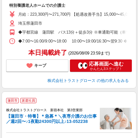
特別養護老人ホームでの介護士
月給：223,300円〜271,700円 【処遇改善手当】15,000〜45
埼玉県蓮田市
◆宇都宮線 蓮田駅 バス13分＋徒歩3分 ※車通勤可能（車では9
◆7:00〜16:00/9:00〜18:00 10:00〜19:00/16:30〜翌
本日掲載終了
(2026/08/09 23:59まで)
応募画面へ進む
キープ
かんたん3ステップ！
株式会社トラストグロース
の他の求人をみる
蓮田市
派遣社員
株式会社トラストグロース 新宿本社 第3営業部
【蓮田市・特養】＊急募＊＼夜専介護のお仕事
／週2回〜♪1夜勤24300円以上♪13-052238
ル