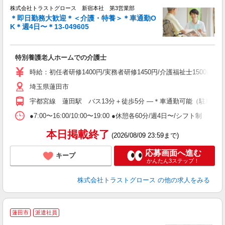
株式会社トラストグロース 新宿本社 第3営業部
＊即日勤務大歓迎＊＜介護・特養＞＊車通勤O
K＊週4日〜＊13-049605
に
特別養護老人ホームでの介護士
時給：初任者研修1400円/実務者研修1450円/介護福祉士1500円 
埼玉県蓮田市
宇都宮線 蓮田駅 バス13分＋徒歩5分 ―＊車通勤可能（駐車場無
●7:00〜16:00/10:00〜19:00 ●休憩各60分/週4日〜/シフト制
本日掲載終了
(2026/08/09 23:59まで)
応募画面へ進む
キープ
かんたん3ステップ！
株式会社トラストグロース
の他の求人をみる
蓮田市
派遣社員
代