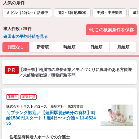
人気の条件
ミドル（40代～）活躍中
週2～3日勤務OK
主婦・主夫歓迎
週1
求人件数 :
29
件
この検索条件を保存
蓮田市の平均時給を見る
指定なし
新着順
時給順
日給順
月給順
【埼玉県】桶川市の成長企業／モノづくりに興味のある方歓迎
PR
／未経験者歓迎／職務経験不問
蓮田市
派遣社員
株式会社トラストグロース 新宿本社 第3営業部
＼ブランク歓迎／【蓮田駅徒歩6分の有料】時
給1580円スタート！週4日〜＜介護＞13-0524
35
ル
住宅型有料老人ホームでの介護士