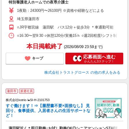
特別養護老人ホームでの夜専介護士
1夜勤：24300円〜26100円 ※資格や経験などによる
埼玉県蓮田市
○JR宇都宮線 蓮田駅 バス12分＋徒歩3分 ＊車通勤可能
○16:30〜翌9:30 ○休憩120分/実働15ｈ ○週2回程度/シフト制
本日掲載終了
(2026/08/09 23:59まで)
応募画面へ進む
キープ
かんたん3ステップ！
株式会社トラストグロース
の他の求人をみる
蓮田市
派遣社員
株式会社kotrio /●SI-H-2101753
女
すぐ働けます！⇒【履歴書不要×面接なし】 見
ド
回り、食事提供、入居者さんの生活サポートな
活
ど！
ル
自
蓮田駅近く＊即日勤務･お試し勤務OK◎シニアマンションSTAFF