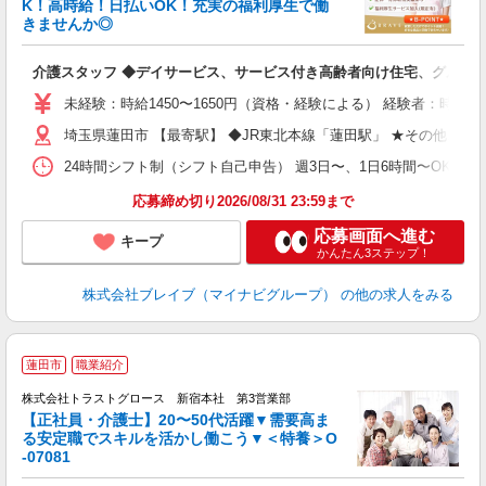
K！高時給！日払いOK！充実の福利厚生で働
きませんか◎
ト
介護スタッフ ◆デイサービス、サービス付き高齢者向け住宅、グルー
入
ー
未経験：時給1450〜1650円（資格・経験による） 経験者：時給1
代
埼玉県蓮田市 【最寄駅】 ◆JR東北本線「蓮田駅」 ★その他、
O
24時間シフト制（シフト自己申告） 週3日〜、1日6時間〜OK 【勤務
応募締め切り2026/08/31 23:59まで
応募画面へ進む
キープ
かんたん3ステップ！
株式会社ブレイブ（マイナビグループ）
の他の求人をみる
蓮田市
職業紹介
株式会社トラストグロース 新宿本社 第3営業部
【正社員・介護士】20〜50代活躍▼需要高ま
る安定職でスキルを活かし働こう▼＜特養＞O
に
-07081