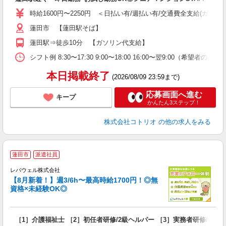
役
時給1600円〜2250円 ＜日払い有/週払い有/交通費全支給(ガソリ
蓮田市 【蓮田駅そば】
蓮田駅⇒徒歩10分 【ガソリン代支給】
シフト例 8:30〜17:30 9:00〜18:00 16:00〜翌9:00（希望者の
本日掲載終了
(2026/08/09 23:59まで)
応募画面へ進む
キープ
かんたん3ステップ！
株式会社コトリオ
の他の求人をみる
蓮田市
派遣社員
レバウェル株式会社
【8月新着！】週3/6h〜最高時給1700円！◎無
資格×未経験OK◎
方
［1］介護福祉士 ［2］初任者研修/2級ヘルパー ［3］実務者研修/1級
未