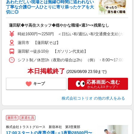
あわただしい現場とは無縁◎時間に追われない
ド
丁寧な介護◎一人ひとりに寄り添ったケアを大
活
切に◎
ル
自
蓮田駅◆サ高住スタッフ◆穏やかな職場×週3〜×残業なし
役
時給1600円〜2250円 ＜日払い有/週払い有/交通費全支給(ガソリ
蓮田市 【蓮田駅そば】
蓮田駅⇒徒歩10分 【ガソリン代支給】
シフト制／休憩1h（夜勤の場合は2h） （例） ・8:00〜17:00 ・9:0
本日掲載終了
(2026/08/09 23:59まで)
応募画面へ進む
キープ
かんたん3ステップ！
株式会社コトリオ
の他の求人をみる
蓮田市
派遣社員
株式会社トラストグロース 新宿本社 第3営業部
17:00スタートの夜専介護♪＜1夜勤28500円〜