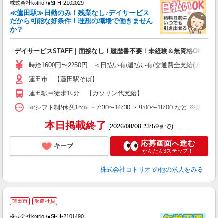
株式会社kotrio /●SI-H-2102029
女
≪蓮田駅≫日勤のみ！残業なし♪デイサービス
ド
だから可能な好条件！理想の職場で働きません
活
か？
ル
自
デイサービスSTAFF｜面接なし！履歴書不要！未経験＆無資格OK◎
役
時給1600円〜2250円 ＜日払い有/週払い有/交通費全支給(ガソリ
蓮田市 【蓮田駅そば】
蓮田駅⇒徒歩10分 【ガソリン代支給】
≪シフト制/休憩1h≫ ・7:30〜16:30 ・9:00〜18:00 など ※残業
本日掲載終了
(2026/08/09 23:59まで)
応募画面へ進む
キープ
かんたん3ステップ！
株式会社コトリオ
の他の求人をみる
蓮田市
派遣社員
株式会社kotrio /●SI-H-2101490