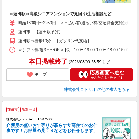
ル
自
≪蓮田駅≫高級シニアマンションで見回り/生活相談など
役
時給1600円〜2250円 ＜日払い有/週払い有/交通費全支給(ガソリ
蓮田市 【蓮田駅そば】
蓮田駅⇒徒歩10分 【ガソリン代支給】
≪シフト制/週3日〜OK≫ [例] 7:00〜16:00 9:00〜18:00 16:0
本日掲載終了
(2026/08/09 23:59まで)
応募画面へ進む
キープ
かんたん3ステップ！
株式会社コトリオ
の他の求人をみる
蓮田市
派遣社員
く
株式会社kotrio /●SI-H-2075060
女
介護度の低いお年寄りが暮らすサ高住でのお仕
ド
事です！お部屋の見回りなどをお任せします。
活