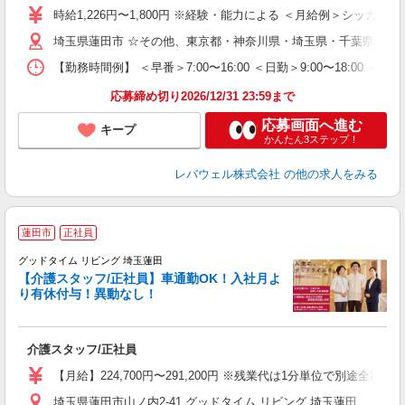
ア
時給1,226円〜1,800円 ※経験・能力による ＜月給例＞シッカリ稼げる
扶
埼玉県蓮田市 ☆その他、東京都・神奈川県・埼玉県・千葉県・茨
【勤務時間例】 ＜早番＞7:00〜16:00 ＜日勤＞9:00〜18:0
応募締め切り2026/12/31 23:59まで
応募画面へ進む
キープ
かんたん3ステップ！
レバウェル株式会社
の他の求人をみる
蓮田市
正社員
グッドタイム リビング 埼玉蓮田
【介護スタッフ/正社員】車通勤OK！入社月よ
り有休付与！異動なし！
フ
介護スタッフ/正社員
【月給】224,700円〜291,200円 ※残業代は1分単位で別途全額支給
埼玉県蓮田市山ノ内2-41 グッドタイム リビング 埼玉蓮田