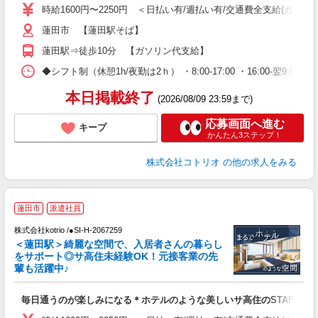
役
時給1600円〜2250円 ＜日払い有/週払い有/交通費全支給(ガソリ
蓮田市 【蓮田駅そば】
蓮田駅⇒徒歩10分 【ガソリン代支給】
◆シフト制（休憩1h/夜勤は2ｈ） ・8:00-17:00 ・16:00-翌9:
本日掲載終了
(2026/08/09 23:59まで)
応募画面へ進む
キープ
かんたん3ステップ！
株式会社コトリオ
の他の求人をみる
2
蓮田市
派遣社員
株式会社kotrio /●SI-H-2067259
女
＜蓮田駅＞綺麗な空間で、入居者さんの暮らし
ド
をサポート◎サ高住未経験OK！元接客業の先
活
輩も活躍中♪
ル
自
毎日通うのが楽しみになる＊ホテルのような美しいサ高住のSTAFF
役