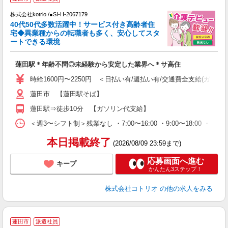
株式会社kotrio /●SI-H-2067179
女
40代50代多数活躍中！サービス付き高齢者住
ド
宅◆異業種からの転職者も多く、安心してスタ
活
ートできる環境
ル
自
蓮田駅＊年齢不問◎未経験から安定した業界へ＊サ高住
役
時給1600円〜2250円 ＜日払い有/週払い有/交通費全支給(ガソリ
蓮田市 【蓮田駅そば】
蓮田駅⇒徒歩10分 【ガソリン代支給】
＜週3〜シフト制＞残業なし ・7:00〜16:00 ・9:00〜18:00 ・
本日掲載終了
(2026/08/09 23:59まで)
応募画面へ進む
キープ
かんたん3ステップ！
株式会社コトリオ
の他の求人をみる
≪
蓮田市
派遣社員