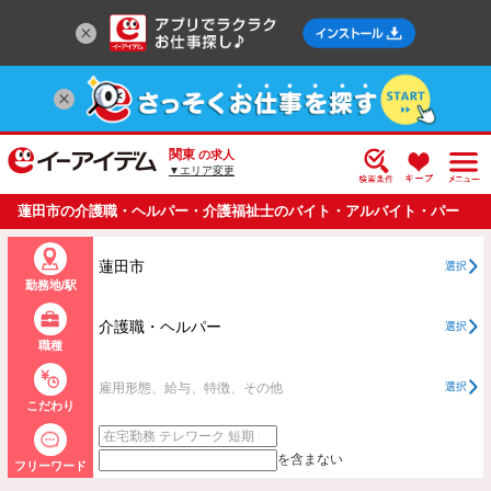
関東
の求人
▼エリア変更
蓮田市の介護職・ヘルパー・介護福祉士のバイト・アルバイト・パー
トの求人情報一覧
蓮田市
選択
勤務地/駅
介護職・ヘルパー
選択
職種
雇用形態、給与、特徴、その他
選択
こだわり
を含まない
フリーワード