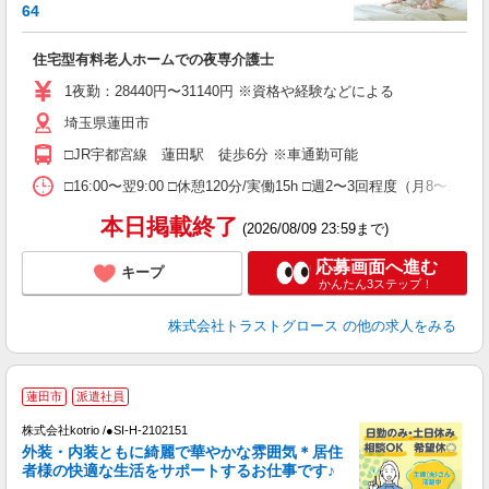
64
ル
住宅型有料老人ホームでの夜専介護士
1夜勤：28440円〜31140円 ※資格や経験などによる
埼玉県蓮田市
□JR宇都宮線 蓮田駅 徒歩6分 ※車通勤可能
□16:00〜翌9:00 □休憩120分/実働15h □週2〜3回程度（月8
本日掲載終了
(2026/08/09 23:59まで)
応募画面へ進む
キープ
かんたん3ステップ！
株式会社トラストグロース
の他の求人をみる
蓮田市
派遣社員
株式会社kotrio /●SI-H-2102151
女
外装・内装ともに綺麗で華やかな雰囲気＊居住
ド
者様の快適な生活をサポートするお仕事です♪
活