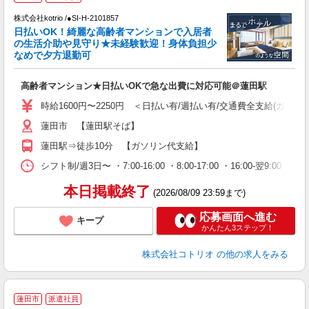
株式会社kotrio /●SI-H-2101857
女
日払いOK！綺麗な高齢者マンションで入居者
ド
の生活介助や見守り★未経験歓迎！身体負担少
活
なめで夕方退勤可
ル
自
高齢者マンション★日払いOKで急な出費に対応可能＠蓮田駅
役
時給1600円〜2250円 ＜日払い有/週払い有/交通費全支給(ガソリ
蓮田市 【蓮田駅そば】
蓮田駅⇒徒歩10分 【ガソリン代支給】
シフト制/週3日〜 ・7:00-16:00 ・8:00-17:00 ・16:00-翌
本日掲載終了
(2026/08/09 23:59まで)
応募画面へ進む
キープ
かんたん3ステップ！
株式会社コトリオ
の他の求人をみる
蓮田市
派遣社員