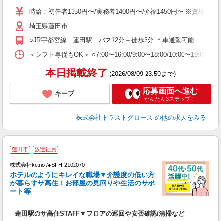
時給：初任者1350円〜/実務者1400円〜/介福1450円〜 ※資格や
埼玉県蓮田市
○JR宇都宮線 蓮田駅 バス12分＋徒歩3分 ＊車通勤可能
＜シフト専従もOK＞ ○7:00〜16:00/9:00〜18:00/10:00〜19:00
本日掲載終了
(2026/08/09 23:59まで)
応募画面へ進む
キープ
かんたん3ステップ！
株式会社トラストグロース
の他の求人をみる
蓮田市
派遣社員
く
株式会社kotrio /●SI-H-2102070
女
ホテルのようにキレイな職場▼介護度の低い方
ド
が暮らすサ高住！お部屋の見回りや生活のサポ
活
ート等
ル
自
蓮田駅のサ高住STAFF▼フロアの巡回や安否確認/清掃など