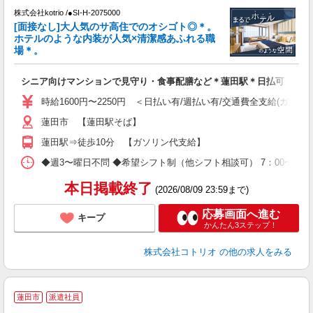
で
株式会社kotrio /●SI-H-2075000
[面接なし]大人気のサ高住でのオシゴト◎＊。
女
ホテルのような内装が人気×清潔感あふれる職
ド
場＊。
活
ル
シニア向けマンションで見守り・食事配膳など＊蓮田駅＊日払可
自
時給1600円〜2250円 ＜日払い有/週払い有/交通費全支給(ガソリ
役
蓮田市 【蓮田駅そば】
蓮田駅⇒徒歩10分 【ガソリン代支給】
◆週3〜曜日不問 ◆希望シフト制（他シフト相談可） 7：00〜16：0
本日掲載終了
(2026/08/09 23:59まで)
応募画面へ進む
キープ
かんたん3ステップ！
株式会社コトリオ
の他の求人をみる
蓮田市
派遣社員