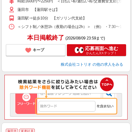
時給1600円〜2250円 ＜日払い有/週払い有/交通費全支給(ガソリ
蓮田市 【蓮田駅そば】
蓮田駅⇒徒歩10分 【ガソリン代支給】
＜シフト制／休憩1h（夜勤の場合は2h）＞ （例） ・7:30〜16:30 ・
本日掲載終了
(2026/08/09 23:59まで)
応募画面へ進む
キープ
かんたん3ステップ！
株式会社コトリオ
の他の求人をみる
蓮田市
派遣社員