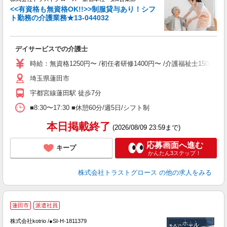
<<有資格も無資格OK!!>>制服貸与あり！シフ
ト勤務の介護業務★13-044032
気
デイサービスでの介護士
時給：無資格1250円〜 /初任者研修1400円〜 /介護福祉士1500
埼玉県蓮田市
宇都宮線蓮田駅 徒歩7分
■8:30〜17:30 ■休憩60分/週5日/シフト制
本日掲載終了
(2026/08/09 23:59まで)
応募画面へ進む
キープ
かんたん3ステップ！
株式会社トラストグロース
の他の求人をみる
≪
蓮田市
派遣社員
で
株式会社kotrio /●SI-H-1811379