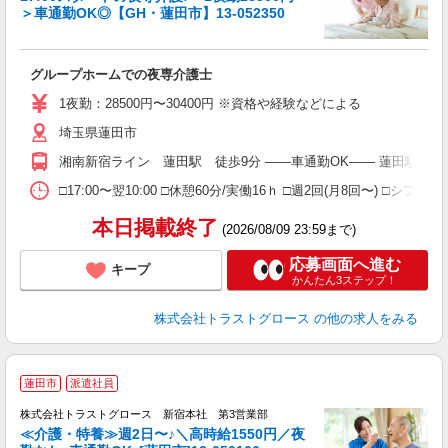
＞車通勤OK◎【GH・蓮田市】13-052350
ル
グループホームでの夜専介護士
1夜勤：28500円〜30400円 ※資格や経験などによる
埼玉県蓮田市
湘南新宿ライン 蓮田駅 徒歩9分 ――車通勤OK―― 蓮田駅より
□17:00〜翌10:00 □休憩60分/実働16ｈ □週2回(月8回〜) 
本日掲載終了
(2026/08/09 23:59まで)
応募画面へ進む
キープ
かんたん3ステップ！
株式会社トラストグロース
の他の求人をみる
蓮田市
派遣社員
株式会社トラストグロース 新宿本社 第3営業部
≪介護・特養≫週2日〜♪＼高時給1550円／夜