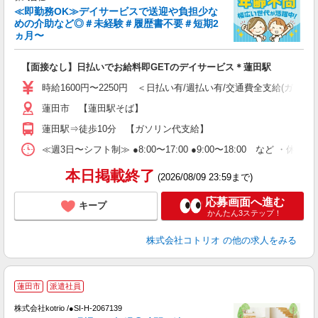
女
≪即勤務OK≫デイサービスで送迎や負担少な
ド
めの介助など◎＃未経験＃履歴書不要＃短期2
活
ヵ月〜
ル
自
【面接なし】日払いでお給料即GETのデイサービス＊蓮田駅
役
時給1600円〜2250円 ＜日払い有/週払い有/交通費全支給(ガソリ
蓮田市 【蓮田駅そば】
蓮田駅⇒徒歩10分 【ガソリン代支給】
≪週3日〜シフト制≫ ●8:00〜17:00 ●9:00〜18:00 など ・休憩1
本日掲載終了
(2026/08/09 23:59まで)
応募画面へ進む
キープ
かんたん3ステップ！
株式会社コトリオ
の他の求人をみる
2
蓮田市
派遣社員
株式会社kotrio /●SI-H-2067139
女