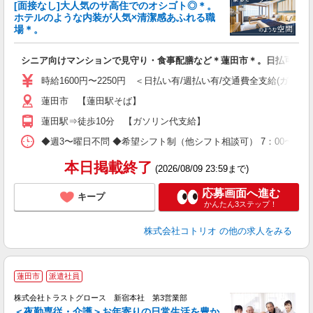
[面接なし]大人気のサ高住でのオシゴト◎＊。
女
ホテルのような内装が人気×清潔感あふれる職
ド
場＊。
活
ル
シニア向けマンションで見守り・食事配膳など＊蓮田市＊。日払可
自
時給1600円〜2250円 ＜日払い有/週払い有/交通費全支給(ガソリ
役
蓮田市 【蓮田駅そば】
蓮田駅⇒徒歩10分 【ガソリン代支給】
◆週3〜曜日不問 ◆希望シフト制（他シフト相談可） 7：00〜16：0
本日掲載終了
(2026/08/09 23:59まで)
応募画面へ進む
キープ
かんたん3ステップ！
株式会社コトリオ
の他の求人をみる
蓮田市
派遣社員
株式会社トラストグロース 新宿本社 第3営業部
＜夜勤専従・介護＞お年寄りの日常生活を豊か