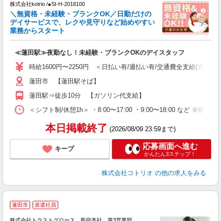
株式会社kotrio /●SI-H-2018100
女
＼無資格・未経験・ブランクOK／日勤だけの
ド
デイサービスで、レクや見守りなど始めやすい
活
業務からスタート
ル
自
≪蓮田駅≫夜勤なし！未経験・ブランクOKのデイスタッフ
役
時給1600円〜2250円 ＜日払い有/週払い有/交通費全支給(ガソリ
蓮田市 【蓮田駅そば】
蓮田駅⇒徒歩10分 【ガソリン代支給】
＜シフト制/休憩1h＞ ・8:00〜17:00 ・9:00〜18:00 など ※残業
本日掲載終了
(2026/08/09 23:59まで)
応募画面へ進む
キープ
かんたん3ステップ！
株式会社コトリオ
の他の求人をみる
蓮田市
派遣社員
株式会社トラストグロース 新宿本社 第3営業部