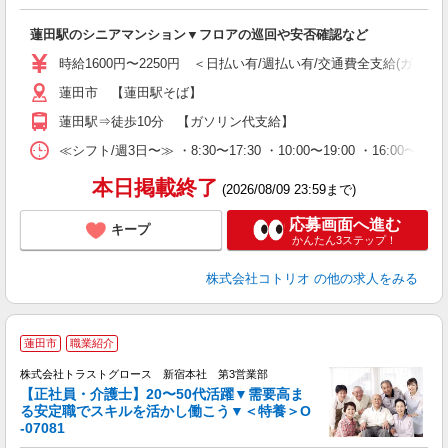
ル
自
蓮田駅のシニアマンション▼フロアの巡回や安否確認など
役
時給1600円〜2250円 ＜日払い有/週払い有/交通費全支給(ガソリ
蓮田市 【蓮田駅そば】
蓮田駅⇒徒歩10分 【ガソリン代支給】
≪シフト/週3日〜≫ ・8:30〜17:30 ・10:00〜19:00 ・16:0
本日掲載終了
(2026/08/09 23:59まで)
応募画面へ進む
キープ
かんたん3ステップ！
株式会社コトリオ
の他の求人をみる
蓮田市
職業紹介
株式会社トラストグロース 新宿本社 第3営業部
【正社員・介護士】20〜50代活躍▼需要高ま
る安定職でスキルを活かし働こう▼＜特養＞O
に
-07081