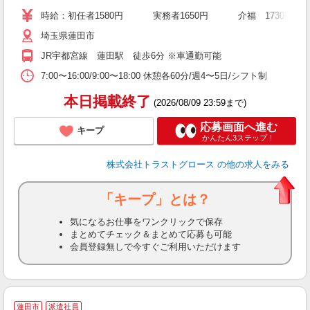
時給：初任者1580円 実務者1650円 介福 1730円
埼玉県蓮田市
JR宇都宮線 蓮田駅 徒歩6分 ※車通勤可能
7:00〜16:00/9:00〜18:00 休憩各60分/週4〜5日/シフト制
本日掲載終了
(2026/08/09 23:59まで)
応募画面へ進む
キープ
かんたん3ステップ！
株式会社トラストグロース
の他の求人をみる
「キープ」とは？
気になるお仕事をワンクリックで保存
まとめてチェック＆まとめて応募も可能
会員登録無しで今すぐご利用いただけます
2
蓮田市
派遣社員