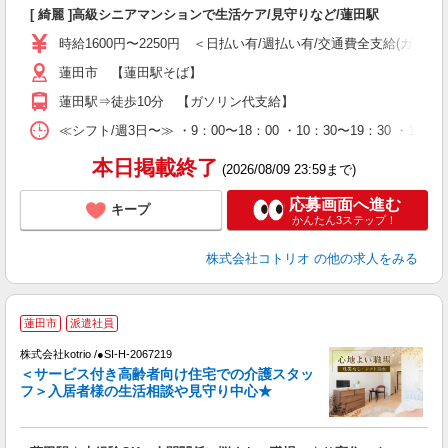
自
[ 綺麗 ]高級シニアマンションで生活ケア/見守りなど/蓮田駅
役
時給1600円〜2250円 ＜日払い有/週払い有/交通費全支給(ガソリ
蓮田市 【蓮田駅そば】
蓮田駅⇒徒歩10分 【ガソリン代支給】
≪シフト/週3日〜≫ ・9：00〜18：00 ・10：30〜19：30 ・16
本日掲載終了
(2026/08/09 23:59まで)
応募画面へ進む
キープ
かんたん3ステップ！
株式会社コトリオ
の他の求人をみる
【
蓮田市
派遣社員
株式会社kotrio /●SI-H-2067219
女
＜サービス付き高齢者向け住宅での介護スタッ
ド
フ＞入居者様の生活相談や見守り中心★
活
ル
自