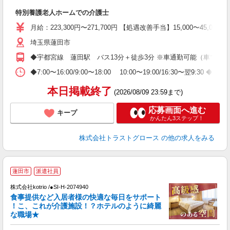
特別養護老人ホームでの介護士
月給：223,300円〜271,700円 【処遇改善手当】15,000〜45
埼玉県蓮田市
◆宇都宮線 蓮田駅 バス13分＋徒歩3分 ※車通勤可能（車では9
◆7:00〜16:00/9:00〜18:00 10:00〜19:00/16:30〜翌
本日掲載終了
(2026/08/09 23:59まで)
応募画面へ進む
キープ
かんたん3ステップ！
株式会社トラストグロース
の他の求人をみる
【
蓮田市
派遣社員
株式会社kotrio /●SI-H-2074940
女
食事提供など入居者様の快適な毎日をサポート
ド
！こ、これが介護施設！？ホテルのように綺麗
活
な職場★
ル