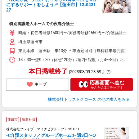
にするサポートをしよう♪*【蓮田市】13-0431
27
気
特別養護老人ホームでの夜専介護士
時給：初任者研修1500円〜/実務者研修1550円〜/介護福祉士160
埼玉県蓮田市
東北本線 蓮田駅 車10分 ＊車通勤可能（無料駐車場完備）
16：30〜翌9：30（休憩120分）/週2日程度（月4〜8回）/シフ
本日掲載終了
(2026/08/09 23:59まで)
応募画面へ進む
キープ
かんたん3ステップ！
株式会社トラストグロース
の他の求人をみる
蓮田市
派遣社員
株式会社ブレイブ（マイナビグループ）/MDT11
≪介護スタッフ／グループホーム≫ 週3日〜O