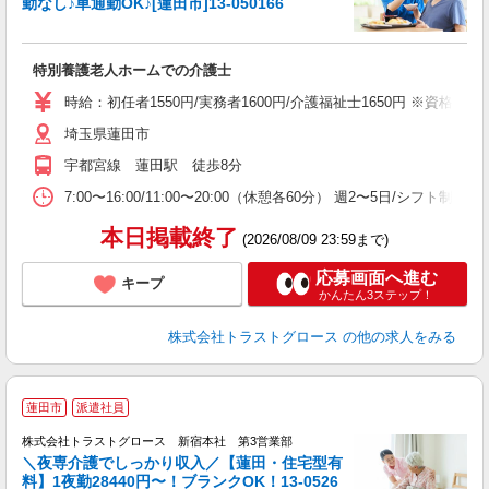
勤なし♪車通勤OK♪[蓮田市]13-050166
気
特別養護老人ホームでの介護士
時給：初任者1550円/実務者1600円/介護福祉士1650円 ※資格によ
埼玉県蓮田市
宇都宮線 蓮田駅 徒歩8分
7:00〜16:00/11:00〜20:00（休憩各60分） 週2〜5日/シフト制 
本日掲載終了
(2026/08/09 23:59まで)
応募画面へ進む
キープ
かんたん3ステップ！
株式会社トラストグロース
の他の求人をみる
蓮田市
派遣社員
株式会社トラストグロース 新宿本社 第3営業部
＼夜専介護でしっかり収入／【蓮田・住宅型有
料】1夜勤28440円〜！ブランクOK！13-0526