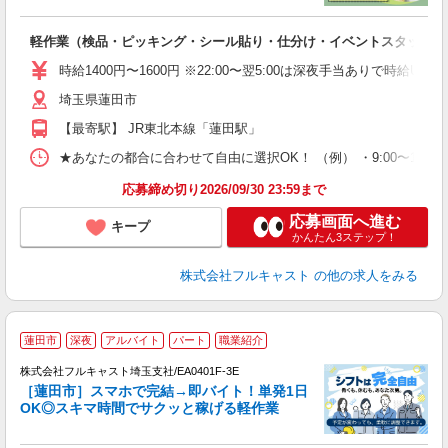
払
? 
軽作業（検品・ピッキング・シール貼り・仕分け・イベントスタッフ 
友
リ
時給1400円〜1600円 ※22:00〜翌5:00は深夜手当ありで時給U
～
埼玉県蓮田市
り
以
【最寄駅】 JR東北本線「蓮田駅」
勤
車
★あなたの都合に合わせて自由に選択OK！ （例） ・9:00〜12:00 ・9:0
支
応募締め切り2026/09/30 23:59まで
応募画面へ進む
キープ
かんたん3ステップ！
株式会社フルキャスト
の他の求人をみる
蓮田市
深夜
アルバイト
パート
職業紹介
→
株式会社フルキャスト埼玉支社/EA0401F-3E
ホ
［蓮田市］スマホで完結→即バイト！単発1日
日
OK◎スキマ時間でサクッと稼げる軽作業
E
?