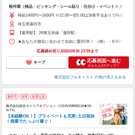
友
軽作業（検品・ピッキング・シール貼り・仕分け・イベントスタッフ 
リ
～
時給1400円〜1600円 ※22:00〜翌5:00は深夜手当ありで時給U
り
埼玉県蓮田市
以
勤
【最寄駅】 JR東北本線「蓮田駅」
車
支
★あなたの都合に合わせて自由に選択OK！ （例） ・9:00〜12:00 ・9:0
応募締め切り2026/09/30 23:59まで
応募画面へ進む
キープ
かんたん3ステップ！
株式会社フルキャスト
の他の求人をみる
≪
蓮田市
深夜
派遣社員
い
株式会社綜合キャリアオプション（1314VJ0805G18★19-
N-T4）
【未経験OK！】プライベートも充実♪土日祝休
！残業でたっぷり稼ぐ！
得
入