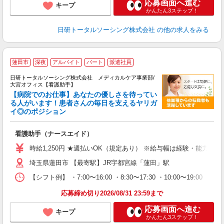
応募画面へ進む
キープ
かんたん3ステップ！
日研トータルソーシング株式会社
の他の求人をみる
蓮田市
深夜
アルバイト
パート
派遣社員
日研トータルソーシング株式会社 メディカルケア事業部/
大宮オフィス【看護助手】
【病院でのお仕事】あなたの優しさを待ってい
る人がいます！患者さんの毎日を支えるヤリガ
イ◎のポジション
遠
入
看護助手（ナースエイド）
未
婦
時給1,250円 ★週払いOK（規定あり） ※給与幅は経験・能力によ
～
埼玉県蓮田市 【最寄駅】JR宇都宮線「蓮田」駅
あ
日
【シフト例】 ・7:00〜16:00 ・8:30〜17:30 ・10:00
録
得
応募締め切り2026/08/31 23:59まで
応募画面へ進む
キープ
かんたん3ステップ！