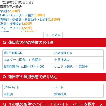
（2026年08月03日更新）
職種別平均時給
薬剤師
2,000円
CADオペレーター・積算
1,800円
看護師・保健師・看護助手・助産師
1,659円
家電・携帯販売
1,600円
フォークリフト
1,555円
介護職・ヘルパー
1,539円
もっと見る
その他軽作業・製造・物流
1,525円
梱包・仕分け・ピッキング
1,495円
蓮田市の他の特徴のお仕事
一般・営業事務
1,460円
製造・組立・加工
1,421円
週1日勤務OK
社会保険あり
蓮田市の他の職種の平均時給を見る
エルダー（50代～）活躍中
土日祝休み
短時間勤務（1日4h以内）OK
シニア（60代～）活躍中
蓮田市の雇用形態で絞り込む
アルバイト
パート
正社員
派遣社員
その他の条件でバイト・アルバイト・パートを探す