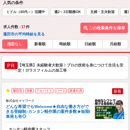
人気の条件
ミドル（40代～）活躍中
週2～3日勤務OK
主婦・主夫歓迎
週1
求人件数 :
17
件
この検索条件を保存
蓮田市の平均時給を見る
指定なし
新着順
時給順
日給順
月給順
【埼玉県】未経験者大歓迎！プロの技術を身につけて生活も安
PR
定！ガラスフィルムの加工等
蓮田市
深夜
アルバイト
パート
派遣社員
新着
★
株式会社マイワーク
どんな希望でもWelcome★自由な働き方がで
きる登録制♪カンタン軽作業の案件多数★短期/
単発も有◎
き
カンタン軽作業スタッフ
履