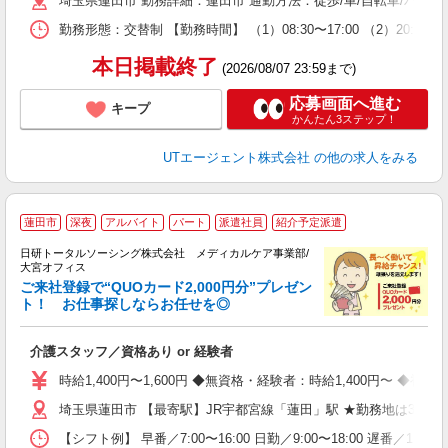
埼玉県蓮田市 勤務詳細：蓮田市 通勤方法：徒歩/車/自転車/バス
休
場
勤務形態：交替制 【勤務時間】 （1）08:30〜17:00 （2）2
通
り
本日掲載終了
(2026/08/07 23:59まで)
応募画面へ進む
キープ
かんたん3ステップ！
UTエージェント株式会社
の他の求人をみる
★
蓮田市
深夜
アルバイト
パート
派遣社員
紹介予定派遣
日研トータルソーシング株式会社 メディカルケア事業部/
大宮オフィス
ご来社登録で“QUOカード2,000円分”プレゼン
ト！ お仕事探しならお任せを◎
を
入
介護スタッフ／資格あり or 経験者
未
婦
時給1,400円〜1,600円 ◆無資格・経験者：時給1,400円〜 
～
埼玉県蓮田市 【最寄駅】JR宇都宮線「蓮田」駅 ★勤務地は300
あ
日
【シフト例】 早番／7:00〜16:00 日勤／9:00〜18:00 
録