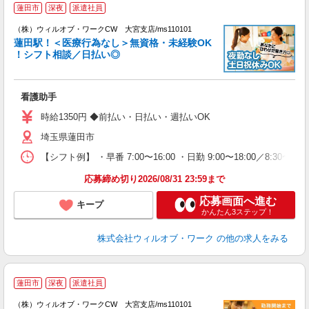
蓮田市
深夜
派遣社員
（
（株）ウィルオブ・ワークCW 大宮支店/ms110101
蓮田駅！＜医療行為なし＞無資格・未経験OK
！シフト相談／日払い◎
♪.
入
場
看護助手
第
ミ
時給1350円 ◆前払い・日払い・週払いOK
～
埼玉県蓮田市
退
業
【シフト例】 ・早番 7:00〜16:00 ・日勤 9:00〜18:00／8:
り
応募締め切り2026/08/31 23:59まで
応募画面へ進む
キープ
かんたん3ステップ！
株式会社ウィルオブ・ワーク
の他の求人をみる
蓮田市
深夜
派遣社員
（株）ウィルオブ・ワークCW 大宮支店/ms110101