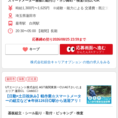
スマートメーター基板の組付け・ネジ締め・検査/日払いOK
分
フ
時給1,300円〜1,625円 ※経験・能力による 交通費：既定支給
平
埼玉県蓮田市
最寄駅 白岡駅
20:30〜05:00 【期間】長期
応募締め切り2026/08/25 23:59まで
応募画面へ進む
キープ
かんたん3ステップ！
株式会社綜合キャリアオプション
の他の求人をみる
蓮田市
深夜
正社員
UTエージェント株式会社 AGT南関東第一CU AGTさいたま
エリア 蓮田CL 《Jebl1C》
【日勤×土日祝休み】軽作業☆スマートメータ
ーの組立など★年休126日◎駅から送迎アリ！
る
基板組立・シール貼り・取付・ピッキング・検査
入