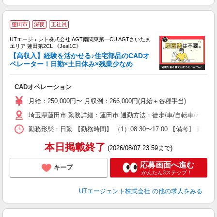
蓮田市
深夜
正社員
UTエージェント株式会社 AGT南関東第一CU AGTさいたま
エリア 蓮田第2CL 《Jeal1C》
【高収入】経験を活かせる♪住宅部品のCADオ
ペレーター！日勤×土日休み×残業少なめ
部
CADオペレーション
入
場
月給：250,000円〜 月収例：266,000円(月給＋各種手当)
タ
埼玉県蓮田市 勤務詳細：蓮田市 通勤方法：徒歩/車/自転車/バス/
休
場
勤務形態：日勤 【勤務時間】 （1）08:30〜17:00 【備考】 
通
り
本日掲載終了
(2026/08/07 23:59まで)
応募画面へ進む
キープ
かんたん3ステップ！
UTエージェント株式会社
の他の求人をみる