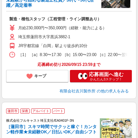
未経験から始める製造正社員／30代〜50代活
躍／高定着率
転
製造・梱包スタッフ（工程管理・ライン調整あり）
未
月給230,000円〜350,000円（経験・能力による）
埼玉県蓮田市大字黒浜3882-1
JR宇都宮線「白岡」駅より徒歩約10分
［1］ ［a］8:30〜17:30 ［b］15:00〜23:00 ［c］22:00
応募締め切り2026/09/15 23:59まで
応募画面へ進む
キープ
かんたん3ステップ！
有限会社吉川製作所
の他の求人をみる
蓮田市
深夜
アルバイト
パート
の
株式会社フルキャスト埼玉支社/EA0401F-3N
活
［蓮田市］スキマ時間でサクッと稼ぐ！カンタ
間
ン軽作業★未経験OK／日払いOK／自由シフト
る