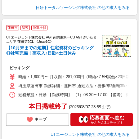
日研トータルソーシング株式会社
の他の求人をみる
蓮田市
深夜
派遣社員
UTエージェント株式会社 AGT南関東第一CU AGTさいたま
エリア 蓮田第2CL 《Jeae1C》
【10月末までの短期】住宅資材のピッキング
◎社宅完備！高収入♪日勤×土日休み
る
ピッキング
入
場
時給：1,600円〜 月収例：281,000円（時給×7.5H実働×20日稼
タ
埼玉県蓮田市 勤務詳細：蓮田市 通勤方法：徒歩/車/自転車/バス/
休
場
勤務形態：日勤 【勤務時間】 （1）08:30〜17:00 【備考】 
通
り
本日掲載終了
(2026/08/07 23:59まで)
応募画面へ進む
キープ
かんたん3ステップ！
UTエージェント株式会社
の他の求人をみる