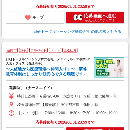
得
応募締め切り2026/08/31 23:59まで
応募画面へ進む
キープ
かんたん3ステップ！
日研トータルソーシング株式会社
の他の求人をみる
蓮田市
深夜
アルバイト
パート
派遣社員
日研トータルソーシング株式会社 メディカルケア事業部/
大宮オフィス【看護助手】
〜未経験から医療現場へ仲間入り！〜 研修・
教育体制はしっかり◎安心できる環境です♪
き
看護助手（ナースエイド）
入
未
時給1,250円 ★週払いOK（規定あり） ※給与幅は経験・能力によ
婦
埼玉県蓮田市 【最寄駅】JR宇都宮線「蓮田」駅
～
あ
【シフト例】 ・7:00〜16:00 ・8:30〜17:30 ・10:00
日
録
応募締め切り2026/08/31 23:59まで
得