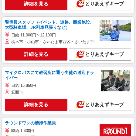
詳細を見る
とりあえずキープ
警備員スタッフ（イベント、道路、商業施設、
大型駐車場、JR列車見張りなど）
日給 11,000円〜12,100円
栃木市・小山市・さいたま市西区・さいたま市岩槻区・久喜市・蓮田
詳細を見る
とりあえずキープ
マイクロバスにて教習所に通う生徒の送迎ドラ
イバー
日給 15,850円
箕面市
詳細を見る
とりあえずキープ
ラウンドワンの清掃作業員
時給 1,400円