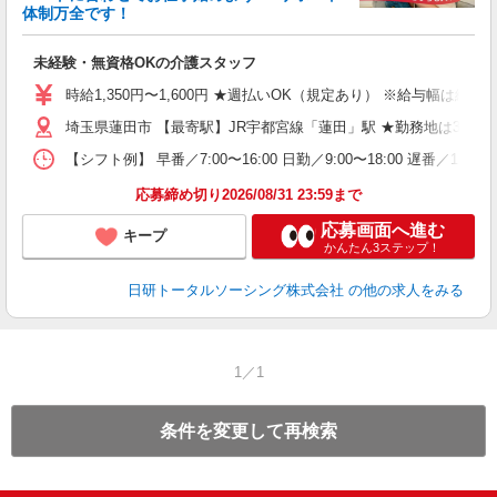
体制万全です！
生
入
未経験・無資格OKの介護スタッフ
未
婦
時給1,350円〜1,600円 ★週払いOK（規定あり） ※給与幅は経
～
埼玉県蓮田市 【最寄駅】JR宇都宮線「蓮田」駅 ★勤務地は300
あ
日
【シフト例】 早番／7:00〜16:00 日勤／9:00〜18:00
録
得
応募締め切り2026/08/31 23:59まで
応募画面へ進む
キープ
かんたん3ステップ！
日研トータルソーシング株式会社
の他の求人をみる
1／1
条件を変更して再検索