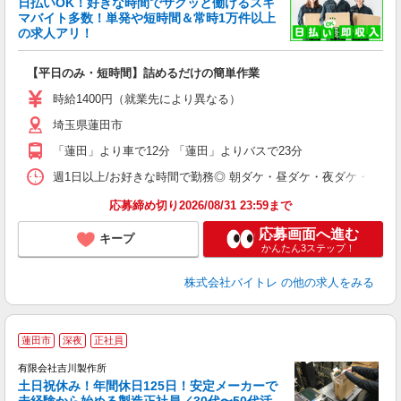
日払いOK！好きな時間でサクッと働けるスキ
マバイト多数！単発や短時間＆常時1万件以上
☆
の求人アリ！
験
【平日のみ・短時間】詰めるだけの簡単作業
即
活
時給1400円（就業先により異なる）
（
埼玉県蓮田市
短
K
「蓮田」より車で12分 「蓮田」よりバスで23分
日
髪
週1日以上/お好きな時間で勤務◎ 朝ダケ・昼ダケ・夜ダケ・夜勤など、 ご自
応募締め切り2026/08/31 23:59まで
応募画面へ進む
キープ
かんたん3ステップ！
株式会社バイトレ
の他の求人をみる
蓮田市
深夜
正社員
有限会社吉川製作所
土日祝休み！年間休日125日！安定メーカーで