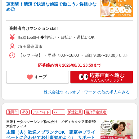
□
蓮田駅！清潔で快適な施設で働こう♪ 負担少な
タ
め◎
入
場
第
高齢者向けマンションstaff
ミ
～
時給1650円 ◆前払い・日払い・週払いOK
務
埼玉県蓮田市
煙
社
【シフト例】 ・早番 7:00〜16:00 ・日勤 9:00〜18:00／8:
応募締め切り2026/08/31 23:59まで
応募画面へ進む
キープ
かんたん3ステップ！
株式会社ウィルオブ・ワーク
の他の求人をみる
蓮田市
深夜
アルバイト
パート
派遣社員
紹介予定派遣
日研トータルソーシング株式会社 メディカルケア事業部/
大宮オフィス
な
主婦（夫）歓迎／ブランクOK 家庭やプライ
ベートに合わせてお仕事始めよう♪ サポート