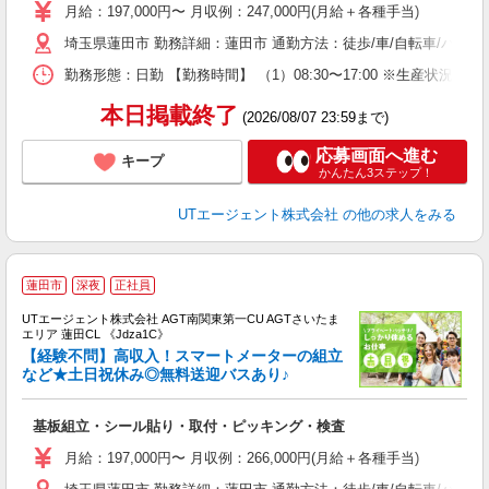
場
月給：197,000円〜 月収例：247,000円(月給＋各種手当)
タ
埼玉県蓮田市 勤務詳細：蓮田市 通勤方法：徒歩/車/自転車/バス/
休
場
勤務形態：日勤 【勤務時間】 （1）08:30〜17:00 ※生産状
通
り
本日掲載終了
(2026/08/07 23:59まで)
応募画面へ進む
キープ
かんたん3ステップ！
UTエージェント株式会社
の他の求人をみる
蓮田市
深夜
正社員
UTエージェント株式会社 AGT南関東第一CU AGTさいたま
エリア 蓮田CL 《Jdza1C》
【経験不問】高収入！スマートメーターの組立
など★土日祝休み◎無料送迎バスあり♪
る
基板組立・シール貼り・取付・ピッキング・検査
入
場
月給：197,000円〜 月収例：266,000円(月給＋各種手当)
タ