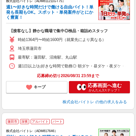
株式会社バイトレ（ADM811211GT75）
週1〜好きな時間だけで働ける自由バイト！単
発も長期もOK。スポット・単発案件がとにか
も
く豊富！
気
【接客なし】静かな職場で集中◎検品・箱詰めスタッフ
即
活
時給1364円〜時給1600円（就業先により異なる）
（
埼玉県蓮田市
短
K
最寄駅：蓮田駅、沼南駅、丸山駅
日
髪
週1日以上/お好きな時間で勤務◎ 朝ダケ・昼ダケ・夜ダケ・夜勤など、 ご自
応募締め切り2026/08/31 23:59まで
応募画面へ進む
キープ
かんたん3ステップ！
株式会社バイトレ
の他の求人をみる
蓮田市
深夜
アルバイト
パート
株式会社バイトレ（ADM817646）
く