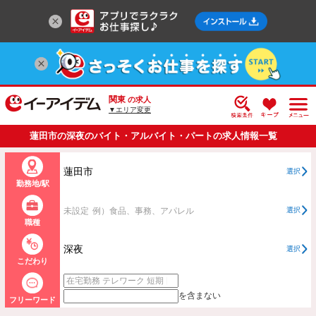
関東
の求人
▼エリア変更
蓮田市の深夜のバイト・アルバイト・パートの求人情報一覧
蓮田市
選択
勤務地/駅
未設定
例）食品、事務、アパレル
選択
職種
深夜
選択
こだわり
を含まない
フリーワード