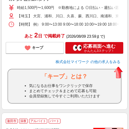
歓
時給1,500円〜1,600円 ※勤務地による ◎日払い・週払い選
躍
（
【埼玉】 大宮、浦和、川口、久喜、蕨、西川口、南浦和、東川口
週
【時間】 例） 9:00〜13:00 9:00〜18:00 10:00
シ
通
2
あと
日
で掲載終了
(2026/08/09 23:59まで)
応募画面へ進む
キープ
かんたん3ステップ！
株式会社マイワーク
の他の求人をみる
「キープ」とは？
気になるお仕事をワンクリックで保存
まとめてチェック＆まとめて応募も可能
会員登録無しで今すぐご利用いただけます
蓮田市
深夜
アルバイト
パート