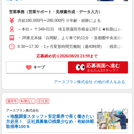
数
営業事務（営業サポート・見積書作成・データ入力）
経
ク
月給180,000円〜280,000円 ※年齢・経験による
＜本社＞ 〒349-0131 埼玉県蓮田市根金1287-1 ★転勤はありませ
ど
・JR東北本線「白岡駅」より車で約11分 ・首都圏中央連絡自動車
8:30〜17:30 ・1ヶ月変形時間労働制（週40時間） ・残業は月10h
応募締め切り2026/08/20 23:59まで
応募画面へ進む
キープ
かんたん3ステップ！
アースプラン株式会社
の他の求人をみる
蓮田市
転勤なし
正社員
アースプラン株式会社
＜地盤調査スタッフ＞安定業界で長く働きたい
方必見！ 正社員募集◎残業少なめ・有給休暇
チ
取得率100％
長