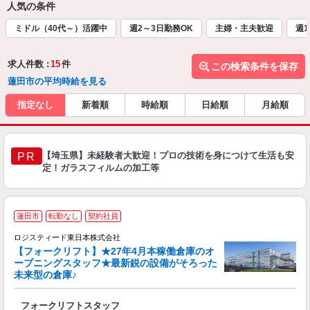
人気の条件
ミドル（40代～）活躍中
週2～3日勤務OK
主婦・主夫歓迎
週1
求人件数 :
15
件
この検索条件を保存
蓮田市の平均時給を見る
指定なし
新着順
時給順
日給順
月給順
【埼玉県】未経験者大歓迎！プロの技術を身につけて生活も安
PR
定！ガラスフィルムの加工等
蓮田市
転勤なし
契約社員
ロジスティード東日本株式会社
【フォークリフト】★27年4月本稼働倉庫のオ
与
ープニングスタッフ★最新鋭の設備がそろった
未来型の倉庫♪
あ
フォークリフトスタッフ
大