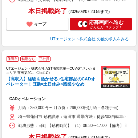
通
り
本日掲載終了
(2026/08/07 23:59まで)
応募画面へ進む
キープ
かんたん3ステップ！
UTエージェント株式会社
の他の求人をみる
蓮田市
転勤なし
正社員
UTエージェント株式会社 AGT南関東第一CU AGTさいたま
エリア 蓮田第2CL 《Jeal1C》
【高収入】経験を活かせる♪住宅部品のCADオ
ペレーター！日勤×土日休み×残業少なめ
部
CADオペレーション
入
場
月給：250,000円〜 月収例：266,000円(月給＋各種手当)
タ
埼玉県蓮田市 勤務詳細：蓮田市 通勤方法：徒歩/車/自転車/バス/
休
場
勤務形態：日勤 【勤務時間】 （1）08:30〜17:00 【備考】 
通
り
本日掲載終了
(2026/08/07 23:59まで)