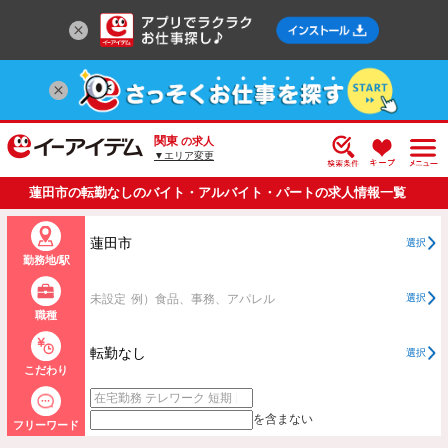
関東
の求人
▼エリア変更
蓮田市の転勤なしのバイト・アルバイト・パートの求人情報一覧
蓮田市
選択
勤務地/駅
未設定
例）食品、事務、アパレル
選択
職種
転勤なし
選択
こだわり
を含まない
フリーワード