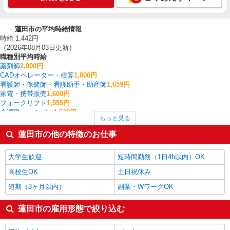
蓮田市の平均時給情報
時給 1,442円
（2026年08月03日更新）
職種別平均時給
薬剤師
2,000円
CADオペレーター・積算
1,800円
看護師・保健師・看護助手・助産師
1,659円
家電・携帯販売
1,600円
フォークリフト
1,555円
介護職・ヘルパー
1,539円
もっと見る
その他軽作業・製造・物流
1,525円
梱包・仕分け・ピッキング
1,495円
蓮田市の他の特徴のお仕事
一般・営業事務
1,460円
製造・組立・加工
1,421円
大学生歓迎
短時間勤務（1日4h以内）OK
蓮田市の他の職種の平均時給を見る
高校生OK
土日祝休み
短期（3ヶ月以内）
副業・WワークOK
蓮田市の雇用形態で絞り込む