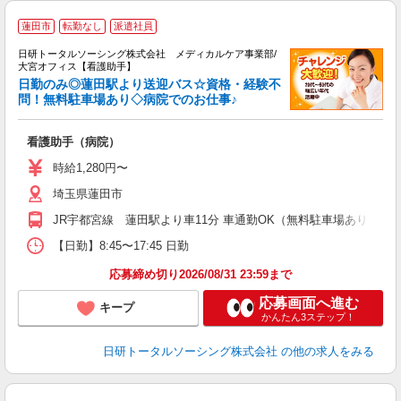
★
蓮田市
転勤なし
派遣社員
入
日研トータルソーシング株式会社 メディカルケア事業部/
未
大宮オフィス【看護助手】
婦
日勤のみ◎蓮田駅より送迎バス☆資格・経験不
～
問！無料駐車場あり◇病院でのお仕事♪
あ
会
看護助手（病院）
時給1,280円〜
埼玉県蓮田市
JR宇都宮線 蓮田駅より車11分 車通勤OK（無料駐車場あり） 
【日勤】8:45〜17:45 日勤
応募締め切り2026/08/31 23:59まで
応募画面へ進む
キープ
かんたん3ステップ！
日研トータルソーシング株式会社
の他の求人をみる