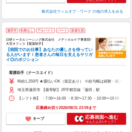
かんたん3ステップ！
株式会社ウィルオブ・ワーク
の他の求人をみる
蓮田市
転勤なし
アルバイト
パート
派遣社員
日研トータルソーシング株式会社 メディカルケア事業部/
大宮オフィス【看護助手】
【病院でのお仕事】あなたの優しさを待ってい
る人がいます！患者さんの毎日を支えるヤリガ
イ◎のポジション
遠
入
看護助手（ナースエイド）
未
婦
時給1,250円 ★週払いOK（規定あり） ※給与幅は経験・能力によ
～
埼玉県蓮田市 【最寄駅】JR宇都宮線「蓮田」駅
あ
日
【シフト例】 ・7:00〜16:00 ・8:30〜17:30 ・10:00
録
得
応募締め切り2026/08/31 23:59まで
応募画面へ進む
キープ
かんたん3ステップ！