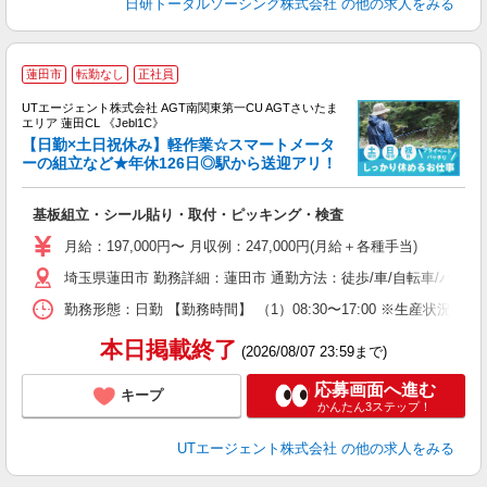
日研トータルソーシング株式会社
の他の求人をみる
蓮田市
転勤なし
正社員
UTエージェント株式会社 AGT南関東第一CU AGTさいたま
エリア 蓮田CL 《Jebl1C》
【日勤×土日祝休み】軽作業☆スマートメータ
ーの組立など★年休126日◎駅から送迎アリ！
る
基板組立・シール貼り・取付・ピッキング・検査
入
場
月給：197,000円〜 月収例：247,000円(月給＋各種手当)
タ
埼玉県蓮田市 勤務詳細：蓮田市 通勤方法：徒歩/車/自転車/バス/
休
場
勤務形態：日勤 【勤務時間】 （1）08:30〜17:00 ※生産状
通
り
本日掲載終了
(2026/08/07 23:59まで)
応募画面へ進む
キープ
かんたん3ステップ！
UTエージェント株式会社
の他の求人をみる