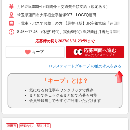
（
月給245,000円＋時間外＋交通費全額支給（規定あり）
ル
埼玉県蓮田市大字根金字後塚907 LOGI’Q蓮田
業
転
・電車・バスでお越しの方 【最寄り駅】JR宇都宮線「蓮田駅」 
8:45〜17:45 (休憩1時間、実働8時間) ※残業は月当たり
応募締め切り2027/03/31 23:59まで
応募画面へ進む
キープ
かんたん3ステップ！
ロジスティードグループ
の他の求人をみる
「キープ」とは？
気になるお仕事をワンクリックで保存
まとめてチェック＆まとめて応募も可能
会員登録無しで今すぐご利用いただけます
蓮田市
転勤なし
契約社員