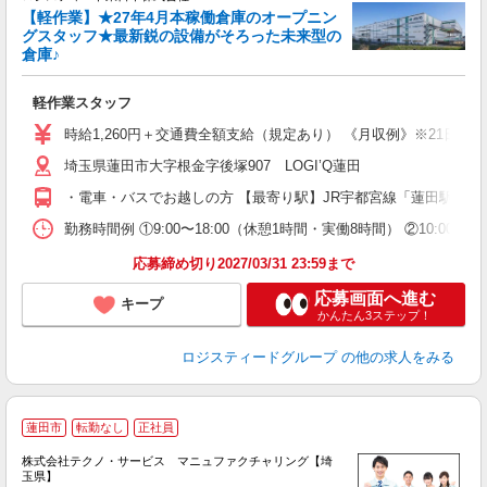
ま
【軽作業】★27年4月本稼働倉庫のオープニン
1
グスタッフ★最新鋭の設備がそろった未来型の
倉庫♪
り
軽作業スタッフ
大
（
時給1,260円＋交通費全額支給（規定あり） 《月収例》※21日出勤時（
ル
埼玉県蓮田市大字根金字後塚907 LOGI’Q蓮田
業
転
・電車・バスでお越しの方 【最寄り駅】JR宇都宮線「蓮田駅」 
勤務時間例 ①9:00〜18:00（休憩1時間・実働8時間） ②10
応募締め切り2027/03/31 23:59まで
応募画面へ進む
キープ
かんたん3ステップ！
ロジスティードグループ
の他の求人をみる
蓮田市
転勤なし
正社員
株式会社テクノ・サービス マニュファクチャリング【埼
玉県】