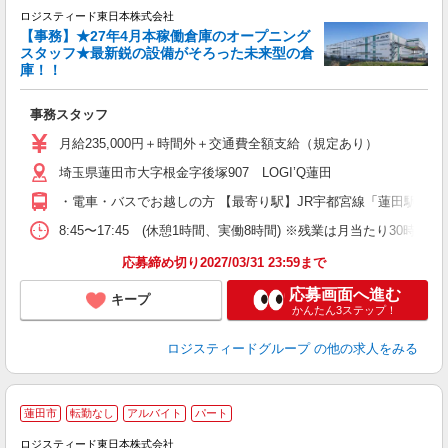
ロジスティード東日本株式会社
ま
【事務】★27年4月本稼働倉庫のオープニング
（
スタッフ★最新鋭の設備がそろった未来型の倉
庫！！
頑
事務スタッフ
大
（
月給235,000円＋時間外＋交通費全額支給（規定あり）
ル
埼玉県蓮田市大字根金字後塚907 LOGI’Q蓮田
業
転
・電車・バスでお越しの方 【最寄り駅】JR宇都宮線「蓮田駅」 
8:45〜17:45 (休憩1時間、実働8時間) ※残業は月当たり
応募締め切り2027/03/31 23:59まで
応募画面へ進む
キープ
かんたん3ステップ！
ロジスティードグループ
の他の求人をみる
蓮田市
転勤なし
アルバイト
パート
ロジスティード東日本株式会社