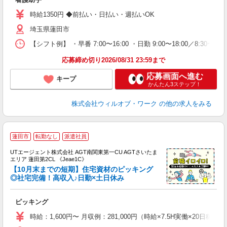
第
ミ
時給1350円 ◆前払い・日払い・週払いOK
～
埼玉県蓮田市
退
業
【シフト例】 ・早番 7:00〜16:00 ・日勤 9:00〜18:00／8:
り
応募締め切り2026/08/31 23:59まで
応募画面へ進む
キープ
かんたん3ステップ！
株式会社ウィルオブ・ワーク
の他の求人をみる
蓮田市
転勤なし
派遣社員
UTエージェント株式会社 AGT南関東第一CU AGTさいたま
エリア 蓮田第2CL 《Jeae1C》
【10月末までの短期】住宅資材のピッキング
◎社宅完備！高収入♪日勤×土日休み
る
ピッキング
入
場
時給：1,600円〜 月収例：281,000円（時給×7.5H実働×20日稼
タ