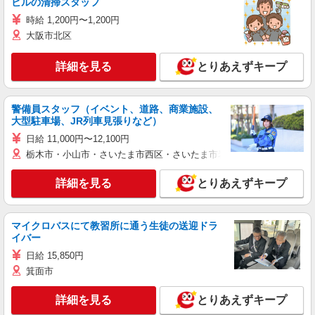
ビルの清掃スタッフ
時給 1,200円〜1,200円
大阪市北区
詳細を見る
とりあえずキープ
警備員スタッフ（イベント、道路、商業施設、
大型駐車場、JR列車見張りなど）
日給 11,000円〜12,100円
栃木市・小山市・さいたま市西区・さいたま市岩槻区・久喜市・蓮田
詳細を見る
とりあえずキープ
マイクロバスにて教習所に通う生徒の送迎ドラ
イバー
日給 15,850円
箕面市
詳細を見る
とりあえずキープ