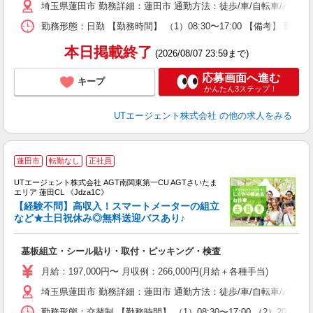
埼玉県蓮田市 勤務詳細：蓮田市 通勤方法：徒歩/車/自転車/バス/
休
場
勤務形態：日勤 【勤務時間】 （1）08:30〜17:00 【備考】 
通
り
本日掲載終了
(2026/08/07 23:59まで)
応募画面へ進む
キープ
かんたん3ステップ！
UTエージェント株式会社
の他の求人をみる
蓮田市
転勤なし
正社員
UTエージェント株式会社 AGT南関東第一CU AGTさいたま
エリア 蓮田CL 《Jdza1C》
【経験不問】高収入！スマートメーターの組立
など★土日祝休み◎無料送迎バスあり♪
る
基板組立・シール貼り・取付・ピッキング・検査
入
場
月給：197,000円〜 月収例：266,000円(月給＋各種手当)
タ
埼玉県蓮田市 勤務詳細：蓮田市 通勤方法：徒歩/車/自転車/バス
休
場
勤務形態：交替制 【勤務時間】 （1）08:30〜17:00 （2）2