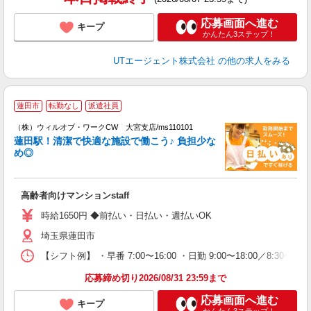
応募画面へ進む
キープ
かんたん3ステップ！
UTエージェント株式会社
の他の求人をみる
蓮田市
転勤なし
派遣社員
（株）ウィルオブ・ワークCW 大宮支店/ms110101
□
蓮田駅！清潔で快適な施設で働こう♪ 負担少な
タ
め◎
入
場
第
高齢者向けマンションstaff
ミ
～
時給1650円 ◆前払い・日払い・週払いOK
務
埼玉県蓮田市
煙
社
【シフト例】 ・早番 7:00〜16:00 ・日勤 9:00〜18:00／8:
応募締め切り2026/08/31 23:59まで
応募画面へ進む
キープ