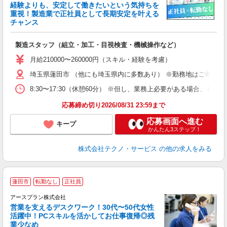
経験よりも、安定して働きたいという気持ちを
重視！製造業で正社員として長期安定を叶える
チャンス
く
入
製造スタッフ（組立・加工・目視検査・機械操作など）
未
あ
月給210000〜260000円（スキル・経験を考慮）
遣
埼玉県蓮田市 （他にも埼玉県内に多数あり） ※勤務地はご希望を
8:30〜17:30（休憩60分） ※但し、業務上必要がある場合
応募締め切り2026/08/31 23:59まで
応募画面へ進む
キープ
かんたん3ステップ！
株式会社テクノ・サービス
の他の求人をみる
蓮田市
転勤なし
正社員
アースプラン株式会社
営業を支えるデスクワーク！30代〜50代女性
活躍中！PCスキルを活かしてお仕事復帰◎残
業少なめ