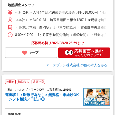
人
地盤調査スタッフ
未
勤
≪月収例≫ 入社4年目／26歳男性の場合 月収318,000円（月給2
0
＜本社＞ 〒349-0131 埼玉県蓮田市根金1287-1 ★現場は埼
ィ
・JR東北本線「白岡駅」より車で約11分 ・首都圏中央連絡自動車
8:00〜17:00 ・1ヶ月変形時間労働制（週40時間） ・残業
応募締め切り2026/08/20 23:59まで
応募画面へ進む
キープ
かんたん3ステップ！
アースプラン株式会社
の他の求人をみる
蓮田市
転勤なし
派遣社員
（
（株）ウィルオブ・ワークCW 大宮支店/ms110101
蓮田駅！＜医療行為なし＞無資格・未経験OK
！シフト相談／日払い◎
♪.
入
場
看護助手