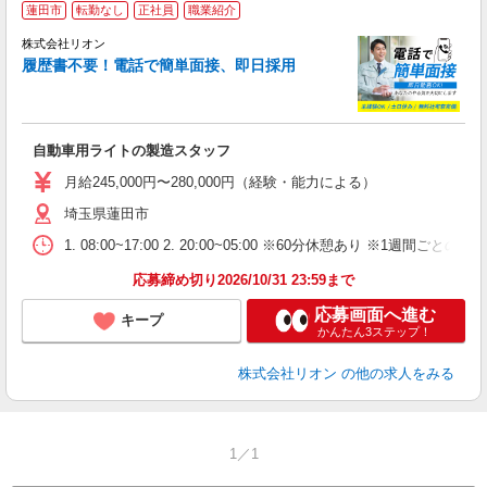
蓮田市
転勤なし
正社員
職業紹介
株式会社リオン
履歴書不要！電話で簡単面接、即日採用
家
社
自動車用ライトの製造スタッフ
入
場
月給245,000円〜280,000円（経験・能力による）
タ
埼玉県蓮田市
額
業
1. 08:00~17:00 2. 20:00~05:00 ※60分休憩あり ※1週間ごとの2
あ
応募締め切り2026/10/31 23:59まで
応募画面へ進む
キープ
かんたん3ステップ！
株式会社リオン
の他の求人をみる
1／1