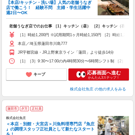
【本店/キッチン・洗い場】人気の老舗うなぎ
店で働こう！ 経験不問 主婦・学生活躍中
週2日〜OK
あ
老舗うなぎ店でのお仕事 ［1］キッチン（昼） ［2］キッチン（夜） ［
未
活
［1］時給1,200円 ※試用期間1ヶ月時給1,150円 ［2］時給1,250
4
本店／埼玉県蓮田市川島777
扶
い
JR宇都宮線・JR上野東京ライン「蓮田」より徒歩14分
［1］［3］9:30〜17:00の内4時間30分〜6時間シフト制 
応募画面へ進む
キープ
かんたん3ステップ！
株式会社魚庄
の他の求人をみる
蓮田市
夕方
正社員
株式会社魚庄
＜本店・別館・大宮店＞川魚料理専門店『魚庄
』の調理スタッフ正社員として新たなスタート
を！