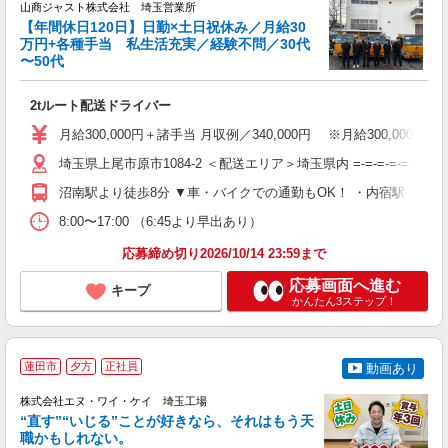
山商ジャスト株式会社 埼玉営業所
【年間休日120日】日勤×土日祝休み／月給30
万円+各種手当 私生活充実／経験不問／30代
〜50代
行
分
2tルート配送ドライバー
未
（
月給300,000円＋諸手当 月収例／340,000円 ※月給300,0
勤
当
埼玉県上尾市原市1084-2 ＜配送エリア＞埼玉県内 =-=-=-=-=-=
沼南駅より徒歩8分 ▼車・バイクでの通勤もOK！ ・内宿駅 ・羽貫
8:00〜17:00 （6:45より早出あり）
応募締め切り2026/10/14 23:59まで
応募画面へ進む
キープ
かんたん3ステップ！
蓮田市
夕方
正社員
動画あり
株式会社エヌ・ワイ・ケイ 埼玉工場
“直す”“いじる”ことが好きなら、それはもう天
職かもしれない。