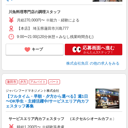
あ
年
川魚料理専門店の調理スタッフ
未
ム
月給270,000円〜 ※能力・経験による
【本店】 埼玉県蓮田市川島777
服
9:00〜21:00(120分休憩＋みなし残業時間含む)
応募画面へ進む
キープ
かんたん3ステップ！
株式会社魚庄
の他の求人をみる
蓮田市
夕方
アルバイト
パート
ジャパンフードマネジメント株式会社
【フルタイム・早朝・夕方から選べる】週1日
〜OK学生・主婦活躍中/サービスエリア内カフ
ェスタッフ募集
い
サービスエリア内カフェスタッフ （エクセルシオールカフェ）
週
早
時給1,200円〜 ※経験等考慮