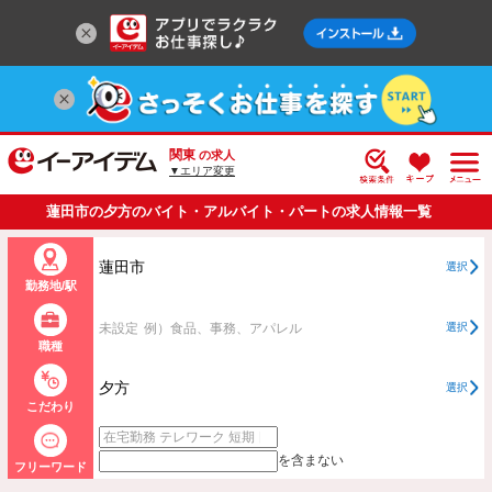
関東
の求人
▼エリア変更
蓮田市の夕方のバイト・アルバイト・パートの求人情報一覧
蓮田市
選択
勤務地/駅
未設定
例）食品、事務、アパレル
選択
職種
夕方
選択
こだわり
を含まない
フリーワード