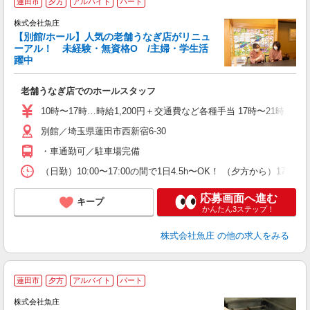
蓮田市
夕方
アルバイト
パート
株式会社魚庄
ま
【別館/ホール】人気の老舗うなぎ店がリニュ
ーアル！ 未経験・無資格O /主婦・学生活
躍中
あ
老舗うなぎ店でのホールスタッフ
未
ダ
10時〜17時…時給1,200円＋交通費など各種手当 17時〜21時…時
（
別館／埼玉県蓮田市西新宿6-30
通
ま
・車通勤可／駐車場完備
（日勤）10:00〜17:00の間で1日4.5h〜OK！ （夕方か
応募画面へ進む
キープ
かんたん3ステップ！
株式会社魚庄
の他の求人をみる
蓮田市
夕方
アルバイト
パート
株式会社魚庄