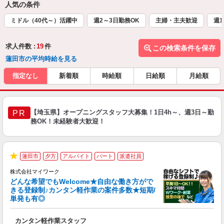
人気の条件
ミドル（40代～）活躍中
週2～3日勤務OK
主婦・主夫歓迎
週1
求人件数 :
19
件
この検索条件を保存
蓮田市の平均時給を見る
指定なし
新着順
時給順
日給順
月給順
【埼玉県】オープニングスタッフ大募集！1日4h～、週3日～勤
PR
務OK！未経験者大歓迎！
蓮田市
夕方
アルバイト
パート
派遣社員
★
株式会社マイワーク
どんな希望でもWelcome★自由な働き方がで
きる登録制♪カンタン軽作業の案件多数★短期/
単発も有◎
き
カンタン軽作業スタッフ
履