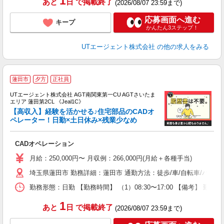
1
あと
日
で掲載終了
(2026/08/07 23:59まで)
応募画面へ進む
キープ
かんたん3ステップ！
UTエージェント株式会社
の他の求人をみる
蓮田市
夕方
正社員
UTエージェント株式会社 AGT南関東第一CU AGTさいたま
エリア 蓮田第2CL 《Jeal1C》
【高収入】経験を活かせる♪住宅部品のCADオ
ペレーター！日勤×土日休み×残業少なめ
部
CADオペレーション
入
場
月給：250,000円〜 月収例：266,000円(月給＋各種手当)
タ
埼玉県蓮田市 勤務詳細：蓮田市 通勤方法：徒歩/車/自転車/バス/
休
場
勤務形態：日勤 【勤務時間】 （1）08:30〜17:00 【備考】 
通
り
1
あと
日
で掲載終了
(2026/08/07 23:59まで)