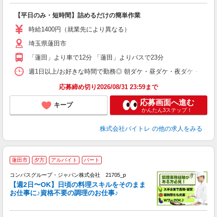
験
【平日のみ・短時間】詰めるだけの簡単作業
即
活
時給1400円（就業先により異なる）
（
埼玉県蓮田市
短
K
「蓮田」より車で12分 「蓮田」よりバスで23分
日
髪
週1日以上/お好きな時間で勤務◎ 朝ダケ・昼ダケ・夜ダケ・夜勤など、 ご自
応募締め切り2026/08/31 23:59まで
応募画面へ進む
キープ
かんたん3ステップ！
株式会社バイトレ
の他の求人をみる
蓮田市
夕方
アルバイト
パート
コンパスグループ・ジャパン株式会社 21705_p
く
【週2日〜OK】日頃の料理スキルをそのまま
お仕事に♪資格不要の調理のお仕事♪
大