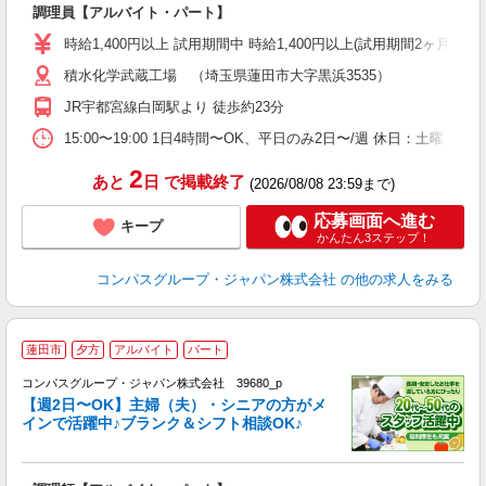
調理員【アルバイト・パート】
入
歓
時給1,400円以上 試用期間中 時給1,400円以上(試用期間2ヶ月
～
積水化学武蔵工場 （埼玉県蓮田市大字黒浜3535）
用
内
JR宇都宮線白岡駅より 徒歩約23分
W
15:00〜19:00 1日4時間〜OK、平日のみ2日〜/週 休日：土曜
2
あと
日
で掲載終了
(2026/08/08 23:59まで)
応募画面へ進む
キープ
かんたん3ステップ！
コンパスグループ・ジャパン株式会社
の他の求人をみる
蓮田市
夕方
アルバイト
パート
コンパスグループ・ジャパン株式会社 39680_p
く
【週2日〜OK】主婦（夫）・シニアの方がメ
インで活躍中♪ブランク＆シフト相談OK♪
大