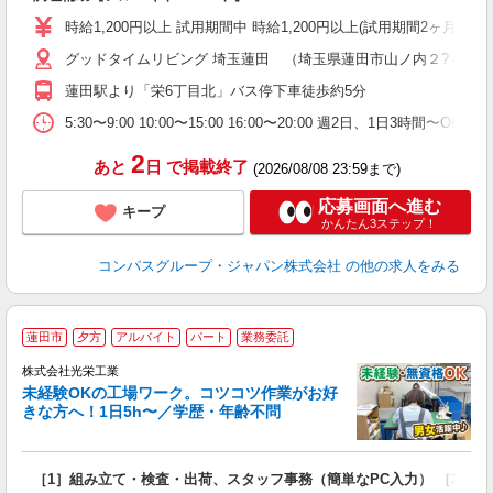
入
歓
時給1,200円以上 試用期間中 時給1,200円以上(試用期間2ヶ月) 
～
グッドタイムリビング 埼玉蓮田 （埼玉県蓮田市山ノ内２?４１）
用
～
蓮田駅より「栄6丁目北」バス停下車徒歩約5分
務
内
5:30〜9:00 10:00〜15:00 16:00〜20:00 週2日、1日
2
あと
日
で掲載終了
(2026/08/08 23:59まで)
応募画面へ進む
キープ
かんたん3ステップ！
コンパスグループ・ジャパン株式会社
の他の求人をみる
蓮田市
夕方
アルバイト
パート
業務委託
株式会社光栄工業
方
未経験OKの工場ワーク。コツコツ作業がお好
きな方へ！1日5h〜／学歴・年齢不問
と
［1］組み立て・検査・出荷、スタッフ事務（簡単なPC入力） ［2］
未