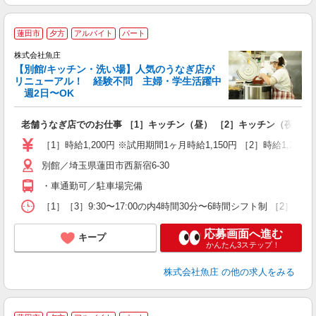
蓮田市
夕方
アルバイト
パート
株式会社魚庄
【別館/キッチン・洗い場】人気のうなぎ店が
リニューアル！ 経験不問 主婦・学生活躍中
週2日〜OK
あ
老舗うなぎ店でのお仕事 ［1］キッチン（昼） ［2］キッチン（夜） ［
未
活
［1］時給1,200円 ※試用期間1ヶ月時給1,150円 ［2］時給1,250
4
別館／埼玉県蓮田市西新宿6-30
扶
い
・車通勤可／駐車場完備
［1］［3］9:30〜17:00の内4時間30分〜6時間シフト制 
応募画面へ進む
キープ
かんたん3ステップ！
株式会社魚庄
の他の求人をみる