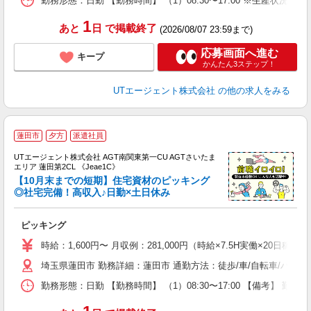
勤務形態：日勤 【勤務時間】 （1）08:30〜17:00 ※生産状
通
り
1
あと
日
で掲載終了
(2026/08/07 23:59まで)
応募画面へ進む
キープ
かんたん3ステップ！
UTエージェント株式会社
の他の求人をみる
蓮田市
夕方
派遣社員
UTエージェント株式会社 AGT南関東第一CU AGTさいたま
エリア 蓮田第2CL 《Jeae1C》
【10月末までの短期】住宅資材のピッキング
◎社宅完備！高収入♪日勤×土日休み
る
ピッキング
入
場
時給：1,600円〜 月収例：281,000円（時給×7.5H実働×20日稼
タ
埼玉県蓮田市 勤務詳細：蓮田市 通勤方法：徒歩/車/自転車/バス/
休
場
勤務形態：日勤 【勤務時間】 （1）08:30〜17:00 【備考】 
通
り