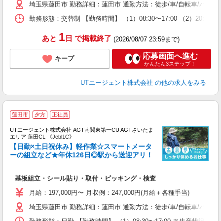
埼玉県蓮田市 勤務詳細：蓮田市 通勤方法：徒歩/車/自転車/バス
休
場
勤務形態：交替制 【勤務時間】 （1）08:30〜17:00 （2）2
通
り
1
あと
日
で掲載終了
(2026/08/07 23:59まで)
応募画面へ進む
キープ
かんたん3ステップ！
UTエージェント株式会社
の他の求人をみる
蓮田市
夕方
正社員
UTエージェント株式会社 AGT南関東第一CU AGTさいたま
エリア 蓮田CL 《Jebl1C》
【日勤×土日祝休み】軽作業☆スマートメータ
ーの組立など★年休126日◎駅から送迎アリ！
る
基板組立・シール貼り・取付・ピッキング・検査
入
場
月給：197,000円〜 月収例：247,000円(月給＋各種手当)
タ
埼玉県蓮田市 勤務詳細：蓮田市 通勤方法：徒歩/車/自転車/バス/
休
場