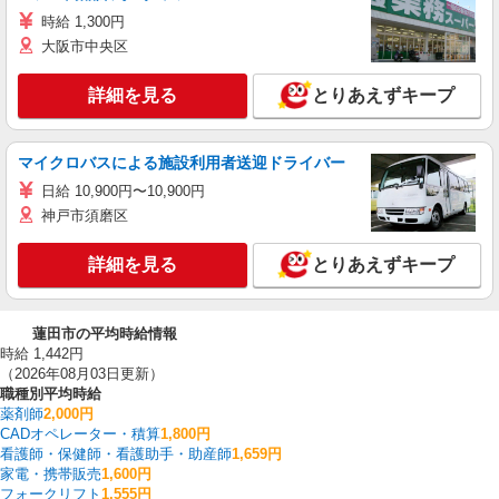
時給 1,300円
大阪市中央区
詳細を見る
とりあえずキープ
マイクロバスによる施設利用者送迎ドライバー
日給 10,900円〜10,900円
神戸市須磨区
詳細を見る
とりあえずキープ
蓮田市の平均時給情報
時給 1,442円
（2026年08月03日更新）
職種別平均時給
薬剤師
2,000円
CADオペレーター・積算
1,800円
看護師・保健師・看護助手・助産師
1,659円
家電・携帯販売
1,600円
フォークリフト
1,555円