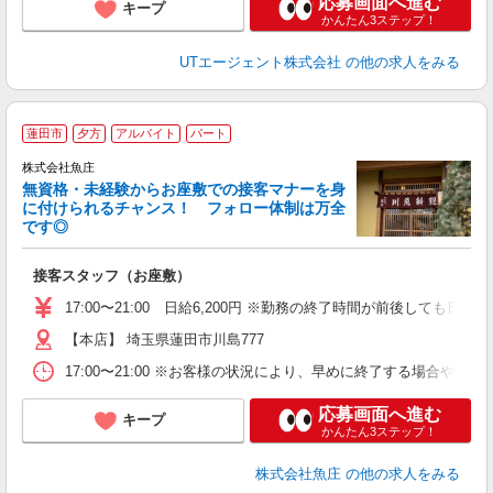
応募画面へ進む
キープ
かんたん3ステップ！
UTエージェント株式会社
の他の求人をみる
蓮田市
夕方
アルバイト
パート
株式会社魚庄
無資格・未経験からお座敷での接客マナーを身
に付けられるチャンス！ フォロー体制は万全
です◎
ひ
ボ
接客スタッフ（お座敷）
17:00〜21:00 日給6,200円 ※勤務の終了時間が前後しても日給
【本店】 埼玉県蓮田市川島777
17:00〜21:00 ※お客様の状況により、早めに終了する場合や 
応募画面へ進む
キープ
かんたん3ステップ！
株式会社魚庄
の他の求人をみる