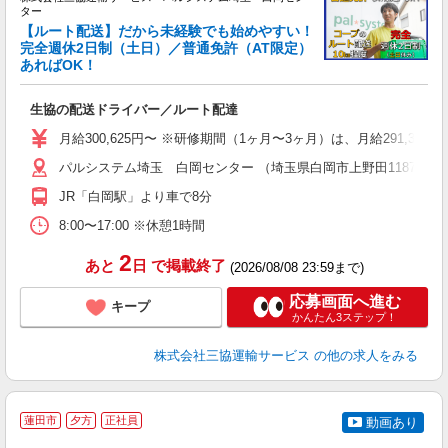
ター
【ルート配送】だから未経験でも始めやすい！
完全週休2日制（土日）／普通免許（AT限定）
あればOK！
験
職
生協の配送ドライバー／ルート配達
り
バ
月給300,625円〜 ※研修期間（1ヶ月〜3ヶ月）は、月給291,375円
パルシステム埼玉 白岡センター （埼玉県白岡市上野田1187-1）
得
JR「白岡駅」より車で8分
8:00〜17:00 ※休憩1時間
2
あと
日
で掲載終了
(2026/08/08 23:59まで)
応募画面へ進む
キープ
かんたん3ステップ！
株式会社三協運輸サービス
の他の求人をみる
2
蓮田市
夕方
正社員
動画あり