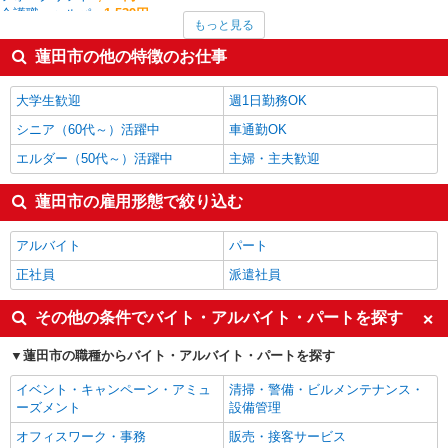
介護職・ヘルパー
1,539円
もっと見る
その他軽作業・製造・物流
1,525円
梱包・仕分け・ピッキング
1,495円
蓮田市の他の特徴のお仕事
一般・営業事務
1,460円
製造・組立・加工
1,421円
大学生歓迎
週1日勤務OK
蓮田市の他の職種の平均時給を見る
シニア（60代～）活躍中
車通勤OK
エルダー（50代～）活躍中
主婦・主夫歓迎
蓮田市の雇用形態で絞り込む
アルバイト
パート
正社員
派遣社員
その他の条件でバイト・アルバイト・パートを探す
蓮田市の職種からバイト・アルバイト・パートを探す
イベント・キャンペーン・アミュ
清掃・警備・ビルメンテナンス・
ーズメント
設備管理
オフィスワーク・事務
販売・接客サービス