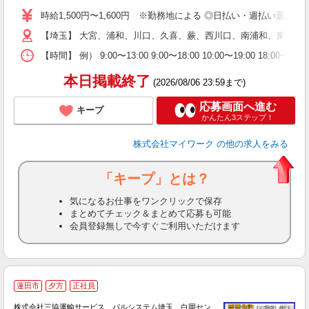
歓
時給1,500円〜1,600円 ※勤務地による ◎日払い・週払い選
躍
【埼玉】 大宮、浦和、川口、久喜、蕨、西川口、南浦和、東川口
（
週
【時間】 例） 9:00〜13:00 9:00〜18:00 10:00
シ
通
本日掲載終了
(2026/08/06 23:59まで)
応募画面へ進む
キープ
かんたん3ステップ！
株式会社マイワーク
の他の求人をみる
「キープ」とは？
気になるお仕事をワンクリックで保存
まとめてチェック＆まとめて応募も可能
会員登録無しで今すぐご利用いただけます
蓮田市
夕方
正社員
株式会社三協運輸サービス パルシステム埼玉 白岡セン