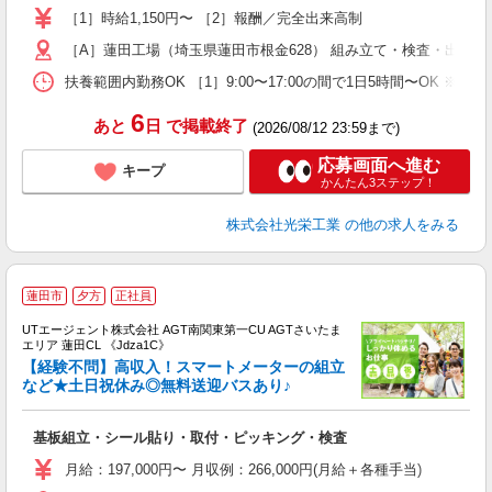
べ
［1］時給1,150円〜 ［2］報酬／完全出来高制
O
［A］蓮田工場（埼玉県蓮田市根金628） 組み立て・検査・出荷、
扶養範囲内勤務OK ［1］9:00〜17:00の間で1日5時間〜OK
6
あと
日
で掲載終了
(2026/08/12 23:59まで)
応募画面へ進む
キープ
かんたん3ステップ！
株式会社光栄工業
の他の求人をみる
蓮田市
夕方
正社員
UTエージェント株式会社 AGT南関東第一CU AGTさいたま
エリア 蓮田CL 《Jdza1C》
【経験不問】高収入！スマートメーターの組立
など★土日祝休み◎無料送迎バスあり♪
る
基板組立・シール貼り・取付・ピッキング・検査
入
場
月給：197,000円〜 月収例：266,000円(月給＋各種手当)
タ