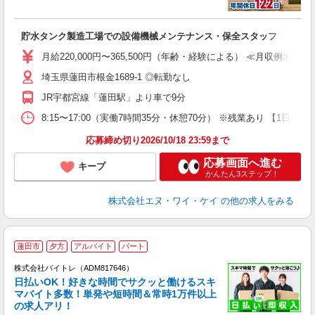
が
貯水タンク製造工場での設備機械メンテナンス・保全スタッフ
ボ
定
月給220,000円〜365,500円（年齢・経験による） ≪月収例≫ 36
格
埼玉県蓮田市根金1689-1 ◎転勤なし
JR宇都宮線「蓮田駅」より車で9分
8:15〜17:00（実働7時間35分・休憩70分） ※残業あり 【1日の流仕
応募締め切り2026/10/18 23:59まで
応募画面へ進む
キープ
かんたん3ステップ！
株式会社エヌ・ワイ・ケイ
の他の求人をみる
蓮田市
夕方
アルバイト
パート
株式会社バイトレ（ADM817646）
く
日払いOK！好きな時間でサクッと働けるスキ
マバイト多数！単発や短時間＆常時1万件以上
☆
の求人アリ！