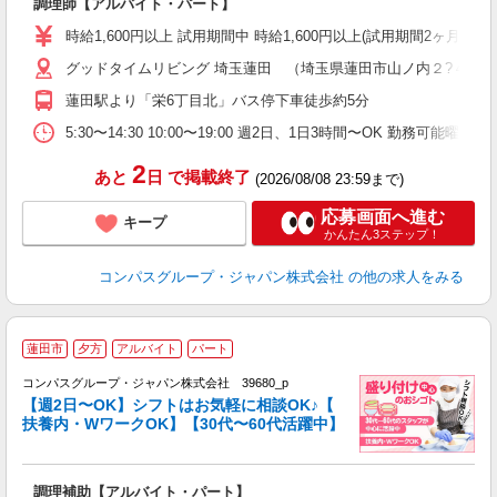
調理師【アルバイト・パート】
入
歓
時給1,600円以上 試用期間中 時給1,600円以上(試用期間2ヶ月
～
グッドタイムリビング 埼玉蓮田 （埼玉県蓮田市山ノ内２?４１）
用
～
蓮田駅より「栄6丁目北」バス停下車徒歩約5分
務
内
5:30〜14:30 10:00〜19:00 週2日、1日3時間〜OK 勤務
2
あと
日
で掲載終了
(2026/08/08 23:59まで)
応募画面へ進む
キープ
かんたん3ステップ！
コンパスグループ・ジャパン株式会社
の他の求人をみる
蓮田市
夕方
アルバイト
パート
コンパスグループ・ジャパン株式会社 39680_p
く
【週2日〜OK】シフトはお気軽に相談OK♪【
扶養内・WワークOK】【30代〜60代活躍中】
大
調理補助【アルバイト・パート】