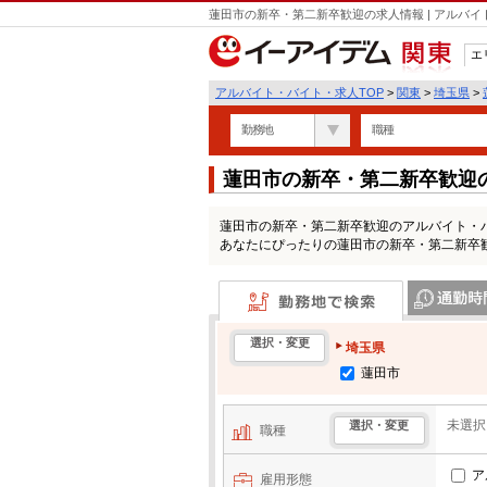
蓮田市の新卒・第二新卒歓迎の求人情報 | アルバ
エ
関東
アルバイト・バイト・求人TOP
>
関東
>
埼玉県
>
勤務地
職種
蓮田市の新卒・第二新卒歓迎
蓮田市の新卒・第二新卒歓迎のアルバイト・
あなたにぴったりの蓮田市の新卒・第二新卒
勤務地で検索
通勤時間・区
選択・変更
埼玉県
蓮田市
未選択
選択・変更
職種
ア
雇用形態