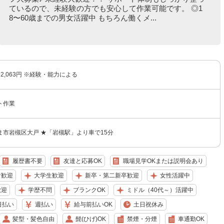
ているので、未経験の方でも安心して作業可能です。 ◎1
8〜60歳までの男女活躍中 もちろん働くメ...
〜2,063円 ※経験・能力による
ト作業
ま市岩槻区大戸 ★「岩槻駅」より車で15分
履歴書不要
友達と応募OK
職場見学OKまたは説明会あり
者歓迎
大学生歓迎
新卒・第二新卒歓迎
女性活躍中
歓迎
学歴不問
ブランクOK
ミドル（40代～）活躍中
日払い
週払い
給与前払いOK
土日祝休み
髪型・髪色自由
髭(ひげ)OK
禁煙・分煙
車通勤OK