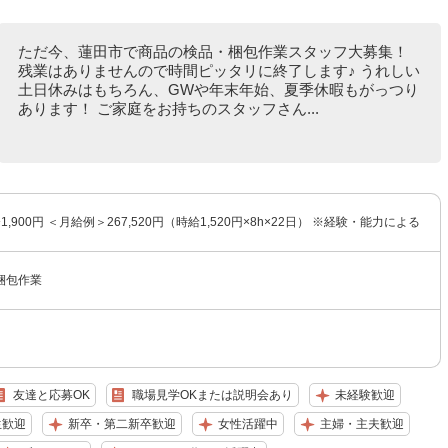
ただ今、蓮田市で商品の検品・梱包作業スタッフ大募集！
残業はありませんので時間ピッタリに終了します♪ うれしい
土日休みはもちろん、GWや年末年始、夏季休暇もがっつり
あります！ ご家庭をお持ちのスタッフさん...
〜1,900円 ＜月給例＞267,520円（時給1,520円×8h×22日） ※経験・能力による
梱包作業
友達と応募OK
職場見学OKまたは説明会あり
未経験歓迎
生歓迎
新卒・第二新卒歓迎
女性活躍中
主婦・主夫歓迎