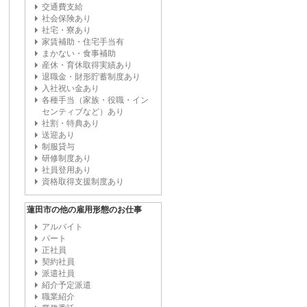
交通費支給
社会保険あり
社宅・寮あり
家賃補助・住宅手当有
まかない・食事補助
産休・育休取得実績あり
退職金・財形貯蓄制度あり
入社祝い金あり
各種手当（家族・役職・イン
センティブなど）あり
社割・特典あり
送迎あり
制服貸与
研修制度あり
社員登用あり
資格取得支援制度あり
蓮田市の他の雇用形態のお仕事
アルバイト
パート
正社員
契約社員
派遣社員
紹介予定派遣
職業紹介