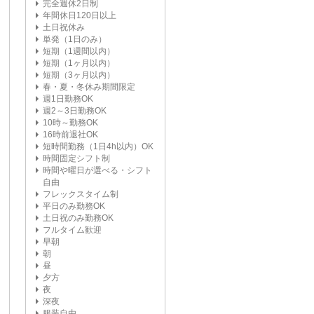
完全週休2日制
年間休日120日以上
土日祝休み
単発（1日のみ）
短期（1週間以内）
短期（1ヶ月以内）
短期（3ヶ月以内）
春・夏・冬休み期間限定
週1日勤務OK
週2～3日勤務OK
10時～勤務OK
16時前退社OK
短時間勤務（1日4h以内）OK
時間固定シフト制
時間や曜日が選べる・シフト
自由
フレックスタイム制
平日のみ勤務OK
土日祝のみ勤務OK
フルタイム歓迎
早朝
朝
昼
夕方
夜
深夜
服装自由