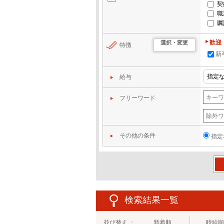
契
職
嘱
歓迎
選択・変更
特徴
新
給与
フリーワード
その他の条件
指定
この
検索結果一覧
並び替え ：
新着順
時給順