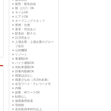
髪型・髪色自由
髭（ひげ）OK
ネイルOK
ピアスOK
オープニングスタッフ
禁煙・分煙
食堂・売店あり
駅直結・駅チカ
託児所あり
上場企業・上場企業のグルー
プ会社
公的機関
リゾート
車通勤OK
バイク通勤OK
自転車通勤OK
扶養内勤務OK
残業ほぼなし
残業少なめ（月20h未満）
在宅ワーク・テレワーク可
内職
副業・WワークOK
転勤なし
無期雇用派遣
登録制
有休取得率80%以上