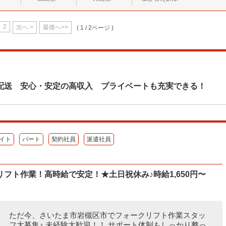
2
次へ >
最後へ>>
( 1 / 2ページ )
配送 安心・安定の高収入 プライベートも充実できる！
イト
パート
契約社員
派遣社員
フト作業！高時給で安定！★土日祝休み♪時給1,650円〜
ただ今、さいたま市岩槻区市でフォークリフト作業スタッ
フ大募集♪ 未経験大歓迎！！ サポート体制もしっかり整っ