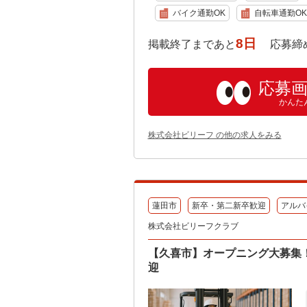
バイク通勤OK
自転車通勤OK
8日
掲載終了まであと
応募締め切り:
応募
かんた
株式会社ビリーフ の他の求人をみる
蓮田市
新卒・第二新卒歓迎
アルバ
株式会社ビリーフクラブ
【久喜市】オープニング大募集！特
迎