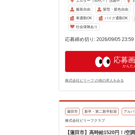
エルダー（50代～）活躍中
服装自由
髪型・髪色自由
車通勤OK
バイク通勤OK
社会保険あり
応募締め切り: 2026/09/05 23:5
応募
かんた
株式会社ビリーフ の他の求人をみる
蓮田市
新卒・第二新卒歓迎
アルバ
株式会社ビリーフクラブ
【蓮田市】高時給1520円！/