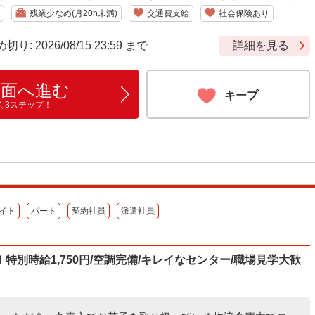
残業少なめ(月20h未満)
交通費支給
社会保険あり
 2026/08/15 23:59 まで
詳細を見る
画面へ進む
キープ
ん3ステップ！
イト
パート
契約社員
派遣社員
別時給1,750円/空調完備/キレイなセンター/職場見学大歓