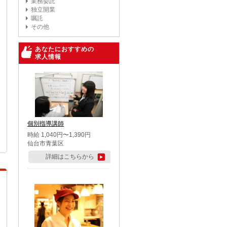
業務委託
独立開業
嘱託
その他
あなたにおすすめの
求人情報
個別指導講師
時給 1,040円〜1,390円
仙台市青葉区
詳細はこちらから