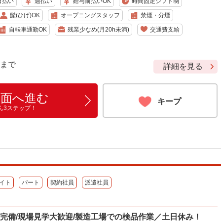
日払い
週払い
給与前払いOK
時間固定シフト制
髭(ひげ)OK
オープニングスタッフ
禁煙・分煙
自転車通勤OK
残業少なめ(月20h未満)
交通費支給
9 まで
詳細を見る
画面へ進む
キープ
ん3ステップ！
イト
パート
契約社員
派遣社員
空調完備/現場見学大歓迎/製造工場での検品作業／土日休み！