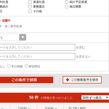
約社員
派遣社員
紹介予定派遣
業紹介
業務委託
独立開業
託
その他
・活躍中
卒・第二新卒歓迎
を含む
を含まない
なし
本日掲載
締切間近
この検索条件を保存
条件で検索
56 件
の情報が見つかりました
日給順
月給順
並び替え解除