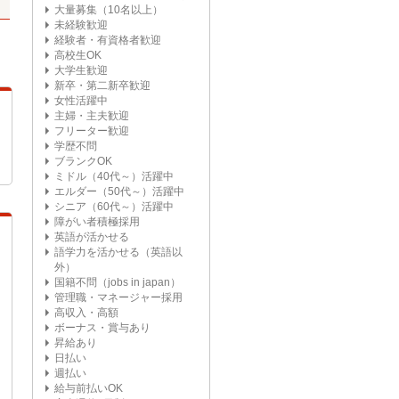
大量募集（10名以上）
未経験歓迎
経験者・有資格者歓迎
高校生OK
大学生歓迎
新卒・第二新卒歓迎
女性活躍中
主婦・主夫歓迎
フリーター歓迎
学歴不問
ブランクOK
ミドル（40代～）活躍中
エルダー（50代～）活躍中
シニア（60代～）活躍中
障がい者積極採用
英語が活かせる
語学力を活かせる（英語以
外）
国籍不問（jobs in japan）
管理職・マネージャー採用
高収入・高額
ボーナス・賞与あり
昇給あり
日払い
週払い
給与前払いOK