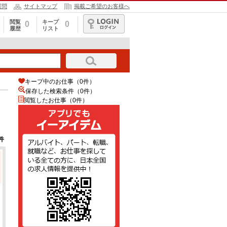
質問
サイトマップ
掲載ご希望のお客様へ
閲覧
キープ
0
0
履歴
リスト
ログイン
キープ中のお仕事（0件）
保存した検索条件（
0
件）
閲覧したお仕事（0件）
件