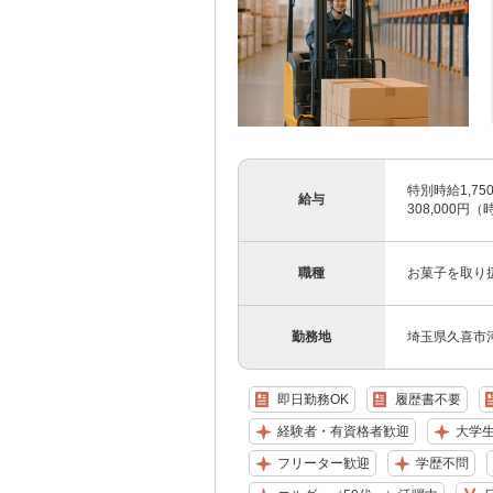
特別時給1,75
給与
308,000円（
職種
お菓子を取り
勤務地
埼玉県久喜市河
即日勤務OK
履歴書不要
経験者・有資格者歓迎
大学
フリーター歓迎
学歴不問