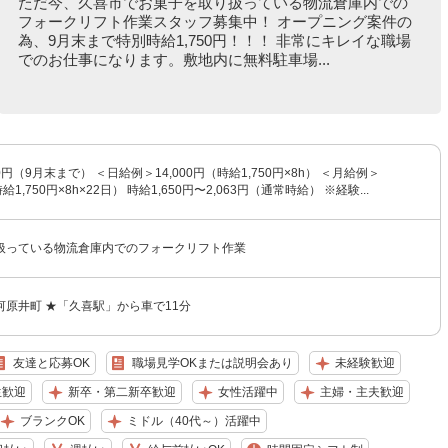
ただ今、久喜市でお菓子を取り扱っている物流倉庫内での
フォークリフト作業スタッフ募集中！ オープニング案件の
為、9月末まで特別時給1,750円！！！ 非常にキレイな職場
でのお仕事になります。敷地内に無料駐車場...
0円（9月末まで） ＜日給例＞14,000円（時給1,750円×8h） ＜月給例＞
時給1,750円×8h×22日） 時給1,650円〜2,063円（通常時給） ※経験...
扱っている物流倉庫内でのフォークリフト作業
原井町 ★「久喜駅」から車で11分
友達と応募OK
職場見学OKまたは説明会あり
未経験歓迎
生歓迎
新卒・第二新卒歓迎
女性活躍中
主婦・主夫歓迎
ブランクOK
ミドル（40代～）活躍中