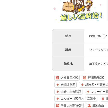
給与
時給1,650円
職種
フォークリフ
勤務地
埼玉県さいた
入社日応相談
即日勤務OK
未経験歓迎
経験者・有資格
主婦・主夫歓迎
フリーター
エルダー（50代～）活躍中
平日のみ勤務OK
服装自由