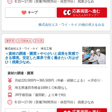
8:15〜17:00（実働7時間35分・休憩70分） 残業少なめ
応募画面へ進む
キープ
かんたん3ステップ！
株式会社エヌ・ワイ・ケイ
の他の求人をみる
蓮田市
土日祝休み
正社員
株式会社エヌ・ワイ・ケイ 埼玉工場
＜資材の調達・購買＞やりがいと成長を実感で
きる環境。安定した業界で長く働きたい方はぜ
ひ！残業少なめ。
通
資材の調達・購買
入
ブ
月給220,000円〜365,500円（年齢・経験による） ≪月収例≫ 36
0
埼玉県蓮田市根金1689-1 ◎転勤なし
セ
JR宇都宮線「蓮田駅」より車で9分
8:15〜17:00（実働7時間35分・休憩70分） 残業少なめ
応募画面へ進む