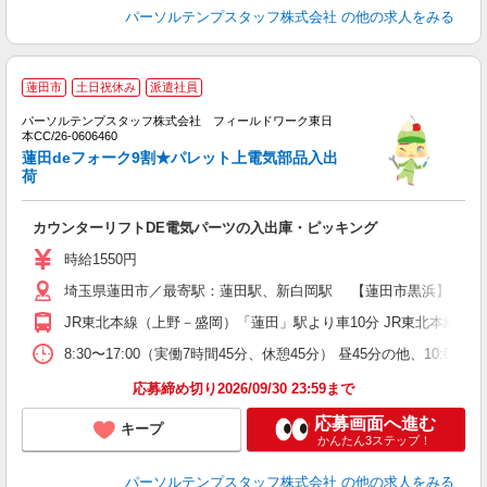
パーソルテンプスタッフ株式会社
の他の求人をみる
■
蓮田市
土日祝休み
派遣社員
パーソルテンプスタッフ株式会社 フィールドワーク東日
自
本CC/26-0606460
蓮田deフォーク9割★パレット上電気部品入出
O
荷
カウンターリフトDE電気パーツの入出庫・ピッキング
時給1550円
埼玉県蓮田市／最寄駅：蓮田駅、新白岡駅 【蓮田市黒浜】車・バ
JR東北本線（上野－盛岡）「蓮田」駅より車10分 JR東北本線（
8:30〜17:00（実働7時間45分、休憩45分） 昼45分の他、1
応募締め切り2026/09/30 23:59まで
応募画面へ進む
キープ
かんたん3ステップ！
パーソルテンプスタッフ株式会社
の他の求人をみる