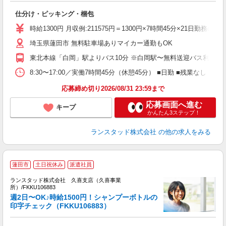
仕分け・ピッキング・梱包
時給1300円 月収例:211575円＝1300円×7時間45分×21
埼玉県蓮田市 無料駐車場ありマイカー通勤もOK
東北本線「白岡」駅よりバス10分 ※白岡駅〜無料送迎バス利用で
8:30〜17:00／実働7時間45分（休憩45分） ■日勤 ■残業な
応募締め切り2026/08/31 23:59まで
応募画面へ進む
キープ
かんたん3ステップ！
ランスタッド株式会社
の他の求人をみる
蓮田市
土日祝休み
派遣社員
き
ランスタッド株式会社 久喜支店（久喜事業
所）/FKKU106883
週2日〜OK♪時給1500円！シャンプーボトルの
器
印字チェック（FKKU106883）
未
入