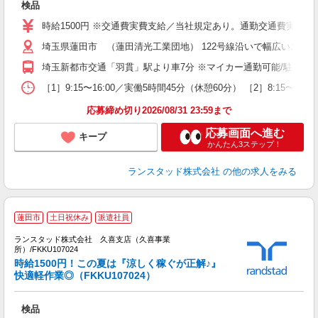
検品
O
時給1500円 ※交通費実費支給／当社規定あり。通勤交通費実費支
埼玉県蓮田市 （蓮田清光工業団地） 122号線沿いで幅広いエリ
埼玉新都市交通「羽貫」駅より車7分 ※マイカー通勤可能/駐車場
［1］9:15〜16:00／実働5時間45分（休憩60分） ［2］8:1
応募締め切り2026/08/31 23:59まで
応募画面へ進む
キープ
かんたん3ステップ！
ランスタッド株式会社
の他の求人をみる
蓮田市
土日祝休み
派遣社員
ランスタッド株式会社 久喜支店（久喜事業
所）/FKKU107024
時給1500円！この夏は『涼しく稼ぐが正解♪』
快適軽作業◎（FKKU107024）
性
未
検品
入