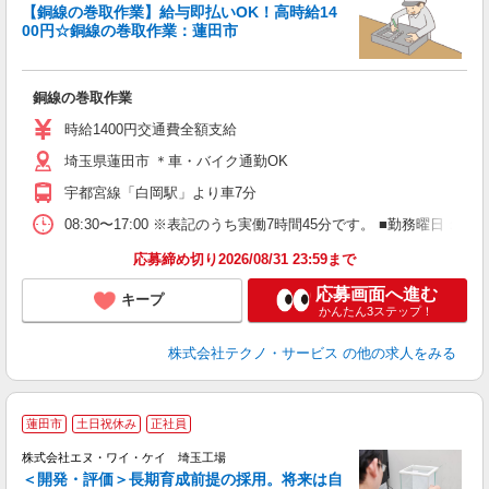
【銅線の巻取作業】給与即払いOK！高時給14
00円☆銅線の巻取作業：蓮田市
い
銅線の巻取作業
履
ラ
時給1400円交通費全額支給
店
埼玉県蓮田市 ＊車・バイク通勤OK
給
宇都宮線「白岡駅」より車7分
08:30〜17:00 ※表記のうち実働7時間45分です。 ■勤務曜日
応募締め切り2026/08/31 23:59まで
応募画面へ進む
キープ
かんたん3ステップ！
株式会社テクノ・サービス
の他の求人をみる
蓮田市
土日祝休み
正社員
株式会社エヌ・ワイ・ケイ 埼玉工場
＜開発・評価＞長期育成前提の採用。将来は自