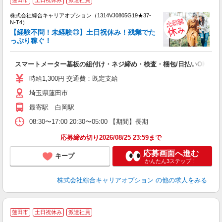
蓮田市
土日祝休み
派遣社員
い
株式会社綜合キャリアオプション（1314VJ0805G19★37-
N-T4）
【経験不問！未経験◎】土日祝休み！残業でた
っぷり稼ぐ！
得
入
スマートメーター基板の組付け・ネジ締め・検査・梱包/日払いOK
分
フ
時給1,300円 交通費：既定支給
平
埼玉県蓮田市
最寄駅 白岡駅
08:30〜17:00 20:30〜05:00 【期間】長期
応募締め切り2026/08/25 23:59まで
応募画面へ進む
キープ
かんたん3ステップ！
株式会社綜合キャリアオプション
の他の求人をみる
≪
蓮田市
土日祝休み
派遣社員
い