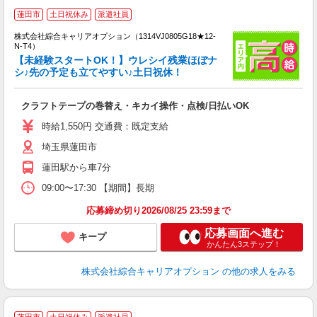
≪
蓮田市
土日祝休み
派遣社員
い
株式会社綜合キャリアオプション（1314VJ0805G18★12-
N-T4）
【未経験スタートOK！】ウレシイ残業ほぼナ
シ♪先の予定も立てやすい♪土日祝休！
得
入
クラフトテープの巻替え・キカイ操作・点検/日払いOK
分
フ
時給1,550円 交通費：既定支給
日
埼玉県蓮田市
蓮田駅から車7分
09:00〜17:30 【期間】長期
応募締め切り2026/08/25 23:59まで
応募画面へ進む
キープ
かんたん3ステップ！
株式会社綜合キャリアオプション
の他の求人をみる
≪