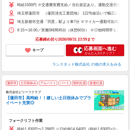
O
時給1500円 ※交通費実費支給／当社規定あり。通勤交通費実費支
埼玉県蓮田市 （蓮田清光工業団地） 122号線沿いで幅広いエリ
埼玉新都市交通「羽貫」駅より車7分 ※マイカー通勤可能/駐車場
9:15〜16:00／実働5時間45分（休憩60分） ※◎他時間帯
応募締め切り2026/08/31 23:59まで
応募画面へ進む
キープ
かんたん3ステップ！
ランスタッド株式会社
の他の求人をみる
蓮田市
土日祝休み
アルバイト
パート
契約社員
派遣社員
で
迄
株式会社ビリーフクラブ
【蓮田市】高時給！！嬉しい土日祝休みでプラ
て
イベート充実◎
入
た
第
フォークリフト作業
ブ
払
時給1,830円〜2,288円 ☆日給例14,640円（時給1,830円×8h） 