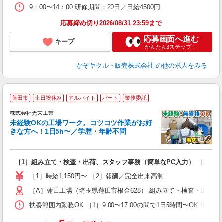
9：00〜14：00 研修期間：20日／日給4500円
応募締め切り2026/08/31 23:59まで
応募画面へ進む
キープ
かんたん3ステップ！
かぞヤクルト販売株式会社
の他の求人をみる
蓮田市
土日祝休み
アルバイト
パート
業務委託
株式会社光栄工業
方
未経験OKの工場ワーク。コツコツ作業がお好
きな方へ！1日5h〜／学歴・年齢不問
と
［1］組み立て・検査・出荷、スタッフ事務（簡単なPC入力） ［2］
未
べ
［1］時給1,150円〜 ［2］報酬／完全出来高制
O
［A］蓮田工場（埼玉県蓮田市根金628） 組み立て・検査・出荷、
扶養範囲内勤務OK ［1］9:00〜17:00の間で1日5時間〜OK