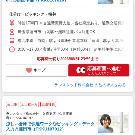
0円◎部品準備（FKKU107020）
い
未
仕分け・ピッキング・梱包
時給1700円 ※交通費実費支給／当社規定あり。通勤交通費実費支
埼玉県蓮田市 白岡駅〜無料送迎バス利用OK！
東北本線「白岡」駅より車9分 東北本線「蓮田」駅より車7分
8:30〜17:00／実働7時間30分（休憩60分） ※午前午後に10
応募締め切り2026/08/31 23:59まで
応募画面へ進む
キープ
かんたん3ステップ！
ランスタッド株式会社
の他の求人をみる
蓮田市
土日祝休み
派遣社員
祝
ランスタッド株式会社 久喜支店（久喜事業
所）/FKKU107012
涼しい倉庫で快適ワーク◎ピッキング＋データ
レ
入力@蓮田市（FKKU107012）
1