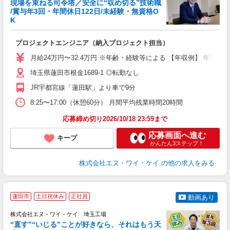
現場を束ねる司令塔／安全に“収め切る”技術職
/賞与年3回・年間休日122日/未経験・無資格O
K
力
プロジェクトエンジニア（納入プロジェクト担当）
ボ
月給24万円〜32.4万円 ※年齢・経験等による 【年収例】 年収42
埼玉県蓮田市根金1689-1 ◎転勤なし
JR宇都宮線「蓮田駅」より車で9分
8:25〜17:00（休憩60分） 月間平均残業時間20時間
応募締め切り2026/10/18 23:59まで
応募画面へ進む
キープ
かんたん3ステップ！
株式会社エヌ・ワイ・ケイ
の他の求人をみる
蓮田市
土日祝休み
正社員
動画あり
株式会社エヌ・ワイ・ケイ 埼玉工場
“直す”“いじる”ことが好きなら、それはもう天