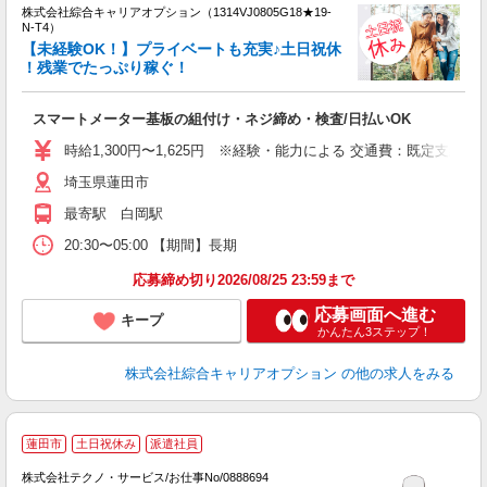
株式会社綜合キャリアオプション（1314VJ0805G18★19-
N-T4）
【未経験OK！】プライベートも充実♪土日祝休
！残業でたっぷり稼ぐ！
得
入
スマートメーター基板の組付け・ネジ締め・検査/日払いOK
分
フ
時給1,300円〜1,625円 ※経験・能力による 交通費：既定支給
平
埼玉県蓮田市
最寄駅 白岡駅
20:30〜05:00 【期間】長期
応募締め切り2026/08/25 23:59まで
応募画面へ進む
キープ
かんたん3ステップ！
株式会社綜合キャリアオプション
の他の求人をみる
蓮田市
土日祝休み
派遣社員
株式会社テクノ・サービス/お仕事No/0888694