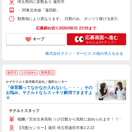
埼玉県内に多数あり 蓮田市
・JR東北本線「蓮田駅」
勤務地により異なります。 日勤のみ、ガッツリ稼げる夜勤、シフトによる交
応募締め切り2026/08/31 23:59まで
応募画面へ進む
キープ
かんたん3ステップ！
株式会社テクノ・サービス
の他の求人をみる
蓮田市
土日祝休み
業務委託
かぞヤクルト販売株式会社／蓮田センター
「保育園ってなかなか入れないし・・・」その
お悩み、ヤクルトならスッキリ解消できますよ
☆
に
ヤクルトスタッフ
未
報酬／完全出来高制 ☆少日数から気軽に始められます！ 平均月収9
扶
【宅配センター】蓮田 埼玉県蓮田市東2-2-22