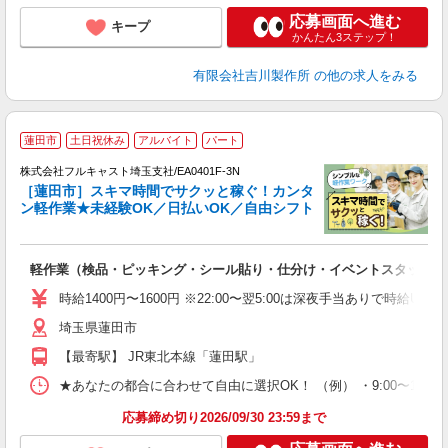
応募画面へ進む
キープ
かんたん3ステップ！
有限会社吉川製作所
の他の求人をみる
蓮田市
土日祝休み
アルバイト
パート
の
株式会社フルキャスト埼玉支社/EA0401F-3N
活
［蓮田市］スキマ時間でサクッと稼ぐ！カンタ
間
ン軽作業★未経験OK／日払いOK／自由シフト
る
払
? 
軽作業（検品・ピッキング・シール貼り・仕分け・イベントスタッフ 
友
リ
時給1400円〜1600円 ※22:00〜翌5:00は深夜手当ありで時給U
～
埼玉県蓮田市
り
以
【最寄駅】 JR東北本線「蓮田駅」
勤
車
★あなたの都合に合わせて自由に選択OK！ （例） ・9:00〜12:00 ・9:0
支
応募締め切り2026/09/30 23:59まで