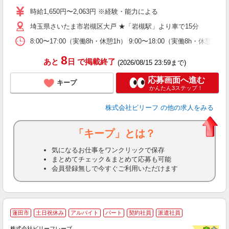
ブ
時給1,650円〜2,063円 ※経験・能力による
払
埼玉県さいたま市岩槻区大戸 ★「岩槻駅」より車で15分
型
転
8:00〜17:00（実働8h・休憩1h） 9:00〜18:00（実働8h・休憩1h
8
あと
日
で掲載終了
(2026/08/15 23:59まで)
応募画面へ進む
キープ
かんたん3ステップ！
株式会社ビリーフ
の他の求人をみる
「キープ」とは？
気になるお仕事をワンクリックで保存
まとめてチェック＆まとめて応募も可能
会員登録無しで今すぐご利用いただけます
蓮田市
土日祝休み
アルバイト
パート
契約社員
派遣社員
株式会社ビリーフレーブ