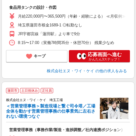
有
食品用タンクの設計・作図
入
全
月給220,000円〜365,500円（年齢・経験による） ≪月収例≫ 36
交
埼玉県蓮田市根金1689-1 ◎転勤なし
支
JR宇都宮線「蓮田駅」より車で9分
8:15〜17:00（実働7時間35分・休憩70分） 残業少なめ
応募画面へ進む
キープ
かんたん3ステップ！
株式会社エヌ・ワイ・ケイ
の他の求人をみる
蓮田市
土日祝休み
正社員
株式会社エヌ・ワイ・ケイ 埼玉工場
＜営業管理事務＞製造現場と繋ぐ司令塔／工場
全体を動かす営業管理事務の仕事景気に左右さ
れない環境つなぐ
の
営業管理事務（事務作業/製造・進捗調整／社内連携ポジション）
入