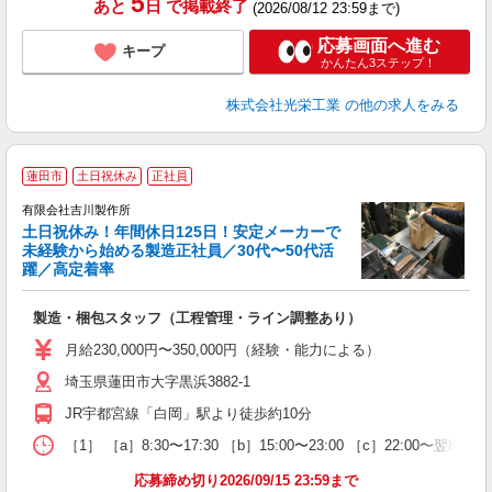
5
あと
日
で掲載終了
(2026/08/12 23:59まで)
応募画面へ進む
キープ
かんたん3ステップ！
株式会社光栄工業
の他の求人をみる
蓮田市
土日祝休み
正社員
有限会社吉川製作所
土日祝休み！年間休日125日！安定メーカーで
未経験から始める製造正社員／30代〜50代活
躍／高定着率
転
製造・梱包スタッフ（工程管理・ライン調整あり）
未
月給230,000円〜350,000円（経験・能力による）
埼玉県蓮田市大字黒浜3882-1
JR宇都宮線「白岡」駅より徒歩約10分
［1］ ［a］8:30〜17:30 ［b］15:00〜23:00 ［c］22:00
応募締め切り2026/09/15 23:59まで