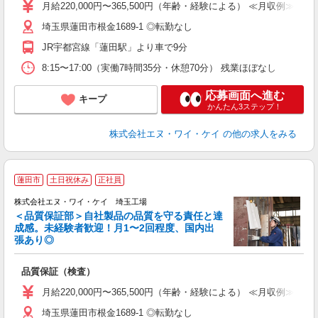
昇
月給220,000円〜365,500円（年齢・経験による） ≪月収例≫ 36
業
埼玉県蓮田市根金1689-1 ◎転勤なし
り
JR宇都宮線「蓮田駅」より車で9分
8:15〜17:00（実働7時間35分・休憩70分） 残業ほぼなし
応募画面へ進む
キープ
かんたん3ステップ！
株式会社エヌ・ワイ・ケイ
の他の求人をみる
蓮田市
土日祝休み
正社員
株式会社エヌ・ワイ・ケイ 埼玉工場
＜品質保証部＞自社製品の品質を守る責任と達
成感。未経験者歓迎！月1〜2回程度、国内出
張あり◎
休
品質保証（検査）
入
ブ
月給220,000円〜365,500円（年齢・経験による） ≪月収例≫ 36
0
埼玉県蓮田市根金1689-1 ◎転勤なし