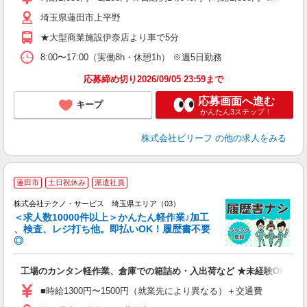
（
埼玉県蓮田市上平野
勤
★大型商業施設伊奈店より車で5分
8:00〜17:00（実働8h・休憩1h） ※週5日勤務
応募締め切り2026/09/05 23:59まで
応募画面へ進む
キープ
かんたん3ステップ！
株式会社ビリーフ
の他の求人をみる
≪
蓮田市
土日祝休み
派遣社員
株式会社テクノ・サービス 埼玉県エリア（03）
＜求人数10000件以上＞かんたん軽作業♪加工
、検査、レジ打ち他。即払いOK！履歴書不要
◎
お
工場のカンタン軽作業、倉庫での箱詰め・入出荷など ★未経験OKのお
未
ア
■時給1300円〜1500円（就業先により異なる）＋交通費
の