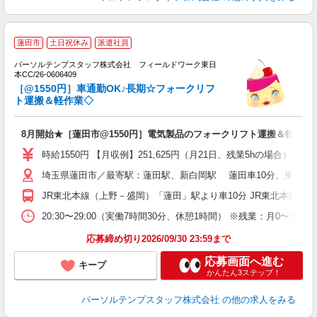
■
蓮田市
土日祝休み
派遣社員
プ
パーソルテンプスタッフ株式会社 フィールドワーク東日
本CC/26-0606409
O
［@1550円］車通勤OK♪長期☆フォークリフ
ト運搬＆軽作業◇
8月開始★［蓮田市@1550円］電気製品のフォークリフト運搬＆軽作業
時給1550円 【月収例】251,625円（月21日、残業5hの場合）
埼玉県蓮田市／最寄駅：蓮田駅、新白岡駅 蓮田車10分、東武動物
JR東北本線（上野－盛岡）「蓮田」駅より車10分 JR東北本線（
20:30〜29:00（実働7時間30分、休憩1時間） ※残業：月0
応募締め切り2026/09/30 23:59まで
応募画面へ進む
キープ
かんたん3ステップ！
パーソルテンプスタッフ株式会社
の他の求人をみる