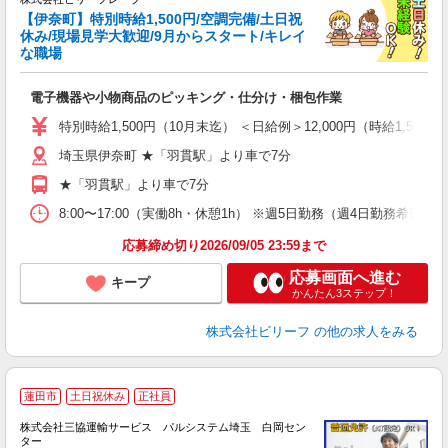
タ
【伊奈町】特別時給1,500円/空調完備/土日祝
迄
休み/現場見学大歓迎/9月からスタート/キレイ
な職場
空
に
電子機器や小物商品のピッキング・仕分け・梱包作業
入
り
特別時給1,500円（10月末迄） ＜日給例＞12,000円（時給1,500円
女
埼玉県伊奈町 ★「羽貫駅」より車で7分
ド
い
★「羽貫駅」より車で7分
服
ッ
8:00〜17:00（実働8h・休憩1h） ※週5日勤務（週4日勤務希望
（
応募締め切り2026/09/05 23:59まで
応募画面へ進む
キープ
かんたん3ステップ！
株式会社ビリーフ
の他の求人をみる
蓮田市
土日祝休み
正社員
株式会社三協運輸サービス パルシステム埼玉 白岡セン
ター