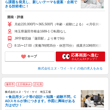
ら課題を発見し、新しいテーマを提案・企画で
きる技術者に！
見
開発・評価
入
完
月給220,000円〜365,500円（年齢・経験による） ≪月収例≫ 36
し
埼玉県蓮田市根金1689-1 ◎転勤なし
取
JR宇都宮線「蓮田駅」より車で9分
8:15〜17:00（実働7時間35分・休憩70分） 残業月10時間程度
応募画面へ進む
キープ
かんたん3ステップ！
株式会社エヌ・ワイ・ケイ
の他の求人をみる
蓮田市
土日祝休み
正社員
株式会社エヌ・ワイ・ケイ 埼玉工場
＜食品用タンク等の設計＞知識・経験不問。C
ADスキルが身につきます。作図に興味がある
方はぜひ！