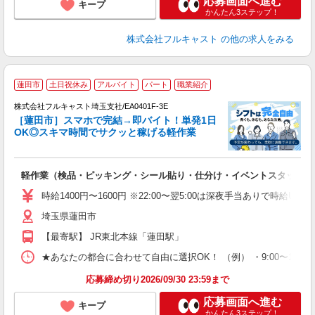
応募画面へ進む
キープ
かんたん3ステップ！
株式会社フルキャスト
の他の求人をみる
蓮田市
土日祝休み
アルバイト
パート
職業紹介
→
株式会社フルキャスト埼玉支社/EA0401F-3E
ホ
［蓮田市］スマホで完結→即バイト！単発1日
日
OK◎スキマ時間でサクッと稼げる軽作業
E
?
友
軽作業（検品・ピッキング・シール貼り・仕分け・イベントスタッフ 
リ
～
時給1400円〜1600円 ※22:00〜翌5:00は深夜手当ありで時給U
り
埼玉県蓮田市
以
勤
【最寄駅】 JR東北本線「蓮田駅」
車
支
★あなたの都合に合わせて自由に選択OK！ （例） ・9:00〜12:00 ・9:0
応募締め切り2026/09/30 23:59まで
応募画面へ進む
キープ
かんたん3ステップ！