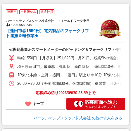
蓮田市
土日祝休み
派遣社員
■
パーソルテンプスタッフ株式会社 フィールドワーク東日
本CC/26-0569238
O
［蓮田市@1550円］電気製品のフォークリフ
ト運搬＆軽作業★
≪夜勤募集≫スマートメーターのピッキング＆フォークリフト作業
時給1550円 【月収例】251,625円（月21日、残業5hの場合）
埼玉県蓮田市／最寄駅：蓮田駅、新白岡駅 蓮田車10分、東武動物
JR東北本線（上野－盛岡）「蓮田」駅より車10分 JR東北本線（
20:30〜29:00（実働7時間30分、休憩1時間） ※残業：月0
応募締め切り2026/09/30 23:59まで
応募画面へ進む
キープ
かんたん3ステップ！
パーソルテンプスタッフ株式会社
の他の求人をみる