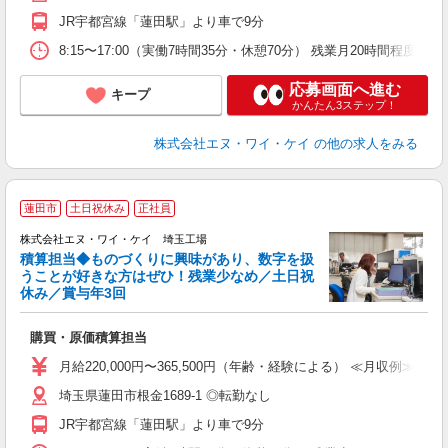
セ
JR宇都宮線「蓮田駅」より車で9分
8:15〜17:00（実働7時間35分・休憩70分） 残業月20時間程度
応募画面へ進む
キープ
かんたん3ステップ！
株式会社エヌ・ワイ・ケイ
の他の求人をみる
＼
蓮田市
土日祝休み
正社員
株式会社エヌ・ワイ・ケイ 埼玉工場
積算担当◆ものづくりに興味があり、数字を扱
うことが好きな方はぜひ！残業少なめ／土日祝
休み／賞与年3回
り
購買・原価積算担当
入
ブ
月給220,000円〜365,500円（年齢・経験による） ≪月収例≫ 36
0
埼玉県蓮田市根金1689-1 ◎転勤なし
セ
JR宇都宮線「蓮田駅」より車で9分