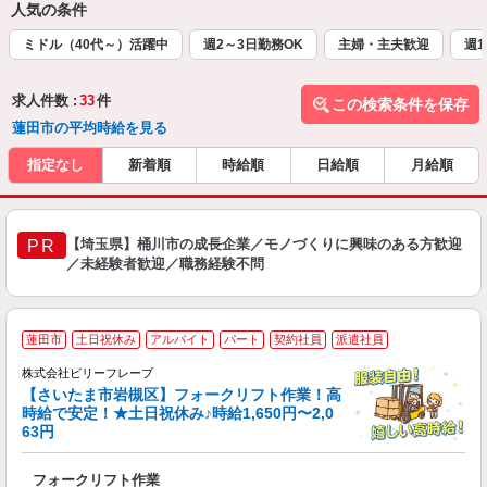
人気の条件
ミドル（40代～）活躍中
週2～3日勤務OK
主婦・主夫歓迎
週1
求人件数 :
33
件
この検索条件を保存
蓮田市の平均時給を見る
指定なし
新着順
時給順
日給順
月給順
【埼玉県】桶川市の成長企業／モノづくりに興味のある方歓迎
PR
／未経験者歓迎／職務経験不問
蓮田市
土日祝休み
アルバイト
パート
契約社員
派遣社員
方
株式会社ビリーフレーブ
ん
【さいたま市岩槻区】フォークリフト作業！高
時給で安定！★土日祝休み♪時給1,650円〜2,0
募
63円
入
た
フォークリフト作業
第