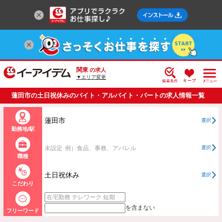
関東
の求人
▼エリア変更
蓮田市の土日祝休みのバイト・アルバイト・パートの求人情報一覧
蓮田市
選択
勤務地/駅
未設定
例）食品、事務、アパレル
選択
職種
土日祝休み
選択
こだわり
を含まない
フリーワード