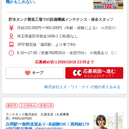
職かもしれない。
が
貯水タンク製造工場での設備機械メンテナンス・保全スタッフ
ボ
定
月給220,000円〜365,500円（年齢・経験による） ≪月収例≫ 36
格
埼玉県蓮田市根金1689-1 ◎転勤なし
JR宇都宮線「蓮田駅」より車で9分
8:15〜17:00（実働7時間35分・休憩70分） ※残業あり 【1日の流仕
応募締め切り2026/10/18 23:59まで
応募画面へ進む
キープ
かんたん3ステップ！
株式会社エヌ・ワイ・ケイ
の他の求人をみる
蓮田市
土日祝休み
派遣社員
業
ランスタッド株式会社 久喜支店（久喜事業
所）/FKKU107020
白岡駅〜無料送迎あり♪未経験OK！高時給170
ど