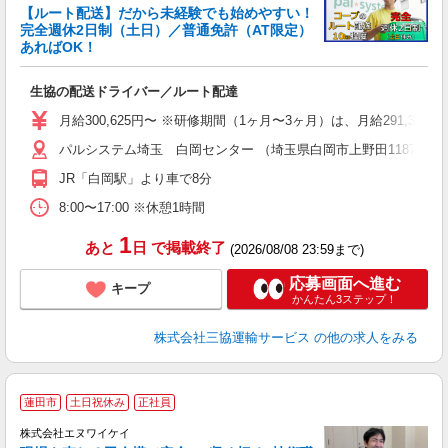
【ルート配送】だから未経験でも始めやすい！
完全週休2日制（土日）／普通免許（AT限定）
あればOK！
験
職
生協の配送ドライバー／ルート配達
り
バ
月給300,625円〜 ※研修期間（1ヶ月〜3ヶ月）は、月給291,375円
パルシステム埼玉 白岡センター （埼玉県白岡市上野田1187-1）
得
JR「白岡駅」より車で8分
8:00〜17:00 ※休憩1時間
1
あと
日
で掲載終了
(2026/08/08 23:59まで)
応募画面へ進む
キープ
かんたん3ステップ！
株式会社三協運輸サービス
の他の求人をみる
蓮田市
土日祝休み
正社員
株式会社エヌワイケイ