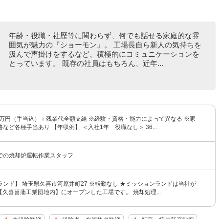
年齢・役職・社歴等に関わらず、何でも話せる家庭的な雰
囲気が魅力の『ショーモン』。 工場長自ら新人の気持ちを
汲んで声掛けをするなど、積極的にコミュニケーションを
とっています。 既存の社員はもちろん、近年...
2万円（手当込）＋残業代全額支給 ※経験・資格・能力によって異なる ※家
など各種手当あり 【年収例】 ＜入社1年 役職なし＞ 36...
での焼却炉運転作業スタッフ
ンド】 埼玉県久喜市河原井町27 ※転勤なし ★ミッションランドは当社が
、【久喜菖蒲工業団地内】にオープンした工場です。 焼却処理...