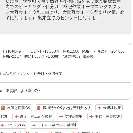
ただ今、伊奈町で電子機器や小物商品を取り扱う物流倉庫
内でのピッキング・仕分け・梱包作業オープニングスタッ
フ大募集！！ 9月上旬より、大量募集！（※埋まり次第、終
了になります） 出来立てのセンターになりま...
0円（10月末迄） ＜日給例＞12,000円（時給1,500円×8h） ＜月給例＞264,000
円×8h×22日） 時給1,350円〜1,688円（通常時給） ※経験...
物商品のピッキング・仕分け・梱包作業
 ★「羽貫駅」より車で7分
友達と応募OK
職場見学OKまたは説明会あり
未経験歓迎
生歓迎
新卒・第二新卒歓迎
女性活躍中
主婦・主夫歓迎
ブランクOK
ミドル（40代～）活躍中