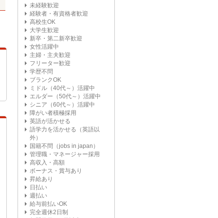
未経験歓迎
経験者・有資格者歓迎
高校生OK
大学生歓迎
新卒・第二新卒歓迎
女性活躍中
主婦・主夫歓迎
フリーター歓迎
学歴不問
ブランクOK
ミドル（40代～）活躍中
エルダー（50代～）活躍中
シニア（60代～）活躍中
障がい者積極採用
英語が活かせる
語学力を活かせる（英語以
外）
国籍不問（jobs in japan）
管理職・マネージャー採用
高収入・高額
ボーナス・賞与あり
昇給あり
日払い
週払い
給与前払いOK
完全週休2日制