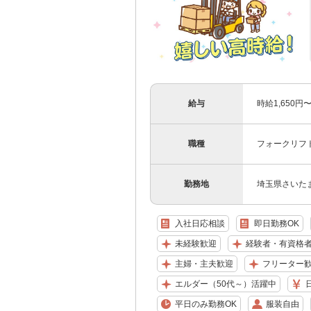
給与
時給1,650円
職種
フォークリフ
勤務地
埼玉県さいた
入社日応相談
即日勤務OK
未経験歓迎
経験者・有資格
主婦・主夫歓迎
フリーター
エルダー（50代～）活躍中
平日のみ勤務OK
服装自由