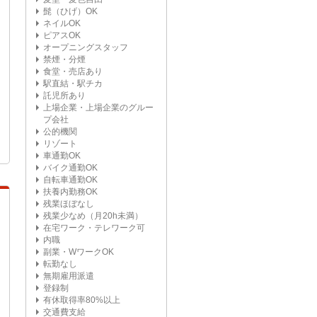
髭（ひげ）OK
ネイルOK
ピアスOK
オープニングスタッフ
禁煙・分煙
食堂・売店あり
駅直結・駅チカ
託児所あり
上場企業・上場企業のグルー
プ会社
公的機関
リゾート
車通勤OK
バイク通勤OK
自転車通勤OK
扶養内勤務OK
残業ほぼなし
残業少なめ（月20h未満）
在宅ワーク・テレワーク可
内職
副業・WワークOK
転勤なし
無期雇用派遣
登録制
有休取得率80%以上
交通費支給