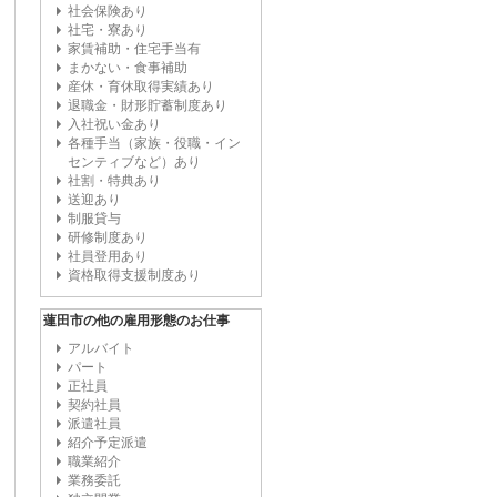
社会保険あり
社宅・寮あり
家賃補助・住宅手当有
まかない・食事補助
産休・育休取得実績あり
退職金・財形貯蓄制度あり
入社祝い金あり
各種手当（家族・役職・イン
センティブなど）あり
社割・特典あり
送迎あり
制服貸与
研修制度あり
社員登用あり
資格取得支援制度あり
蓮田市の他の雇用形態のお仕事
アルバイト
パート
正社員
契約社員
派遣社員
紹介予定派遣
職業紹介
業務委託