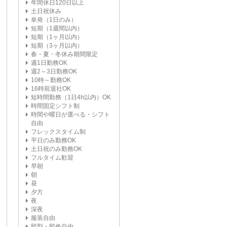
年間休日120日以上
土日祝休み
単発（1日のみ）
短期（1週間以内）
短期（1ヶ月以内）
短期（3ヶ月以内）
春・夏・冬休み期間限定
週1日勤務OK
週2～3日勤務OK
10時～勤務OK
16時前退社OK
短時間勤務（1日4h以内）OK
時間固定シフト制
時間や曜日が選べる・シフト
自由
フレックスタイム制
平日のみ勤務OK
土日祝のみ勤務OK
フルタイム歓迎
早朝
朝
昼
夕方
夜
深夜
服装自由
髪型・髪色自由