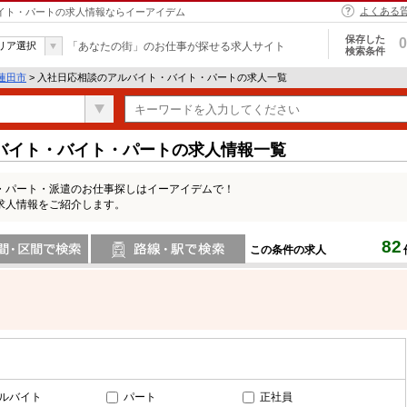
よくある
バイト・パートの求人情報ならイーアイデム
保存した
0
リア選択
「あなたの街」のお仕事が探せる求人サイト
検索条件
蓮田市
> 入社日応相談のアルバイト・バイト・パートの求人一覧
バイト・バイト・パートの求人情報一覧
・パート・派遣のお仕事探しはイーアイデムで！
求人情報をご紹介します。
82
この条件の求人
間で検索
路線・駅・駅で検索
ルバイト
パート
正社員