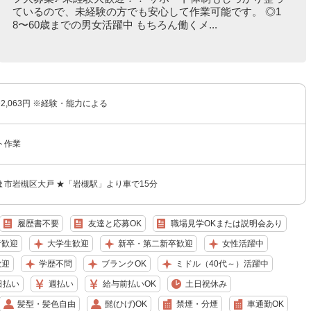
ているので、未経験の方でも安心して作業可能です。 ◎1
8〜60歳までの男女活躍中 もちろん働くメ...
〜2,063円 ※経験・能力による
ト作業
ま市岩槻区大戸 ★「岩槻駅」より車で15分
履歴書不要
友達と応募OK
職場見学OKまたは説明会あり
者歓迎
大学生歓迎
新卒・第二新卒歓迎
女性活躍中
歓迎
学歴不問
ブランクOK
ミドル（40代～）活躍中
日払い
週払い
給与前払いOK
土日祝休み
髪型・髪色自由
髭(ひげ)OK
禁煙・分煙
車通勤OK