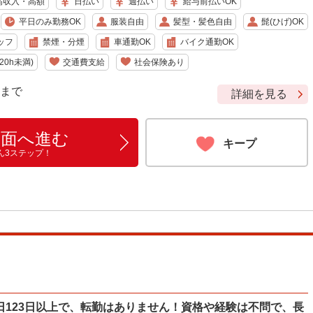
高収入・高額
日払い
週払い
給与前払いOK
平日のみ勤務OK
服装自由
髪型・髪色自由
髭(ひげ)OK
ッフ
禁煙・分煙
車通勤OK
バイク通勤OK
0h未満)
交通費支給
社会保険あり
9 まで
詳細を見る
画面へ進む
キープ
ん3ステップ！
日123日以上で、転勤はありません！資格や経験は不問で、長