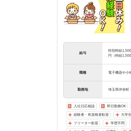
特別時給1,50
給与
円（時給1,500
職種
電子機器や小
勤務地
埼玉県伊奈町
入社日応相談
即日勤務OK
経験者・有資格者歓迎
大学
フリーター歓迎
学歴不問