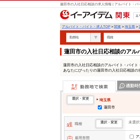
蓮田市の入社日応相談の求人情報 | アルバイト・
エ
関東
アルバイト・バイト・求人TOP
>
関東
>
埼玉県
>
勤務地
職種
蓮田市の入社日応相談のアル
蓮田市の入社日応相談のアルバイト・バイト
あなたにぴったりの蓮田市の入社日応相談の
勤務地で検索
通勤時間・区
選択・変更
埼玉県
蓮田市
未選択
選択・変更
職種
ア
雇用形態