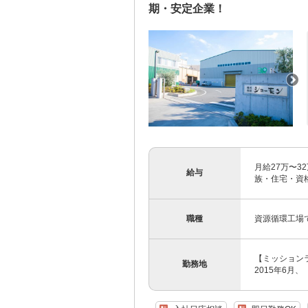
期・安定企業！
月給27万〜3
給与
族・住宅・資格
職種
資源循環工場
【ミッションラ
勤務地
2015年6月