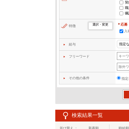
契
職
嘱
応募
選択・変更
特徴
入
給与
フリーワード
その他の条件
指定
この
検索結果一覧
並び替え ：
新着順
時給順