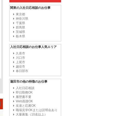
関東の入社日応相談のお仕事
東京都
神奈川県
千葉県
群馬県
茨城県
栃木県
入社日応相談のお仕事人気エリア
久喜市
川口市
上尾市
越谷市
春日部市
蓮田市の他の特徴のお仕事
入社日応相談
即日勤務OK
履歴書不要
Web面接OK
友達と応募OK
職場見学OKまたは説明会あり
大量募集（10名以上）