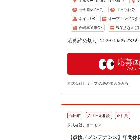
エルダー（50代～）活躍中
完全週休2日制
土日祝休み
ネイルOK
オープニングスタ
自転車通勤OK
残業少なめ(月2
応募締め切り: 2026/09/05 23:5
応募
かんた
株式会社ビリーフ の他の求人をみる
蓮田市
入社日応相談
正社員
株式会社ショーモン
【点検／メンテナンス】年間休