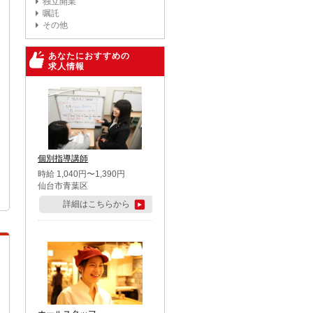
独立開業
嘱託
その他
あなたにおすすめの
求人情報
個別指導講師
時給 1,040円〜1,390円
仙台市青葉区
詳細はこちらから