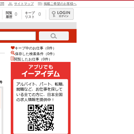
質問
サイトマップ
掲載ご希望のお客様へ
閲覧
キープ
0
0
履歴
リスト
ログイン
キープ中のお仕事（0件）
保存した検索条件（
0
件）
閲覧したお仕事（0件）
件