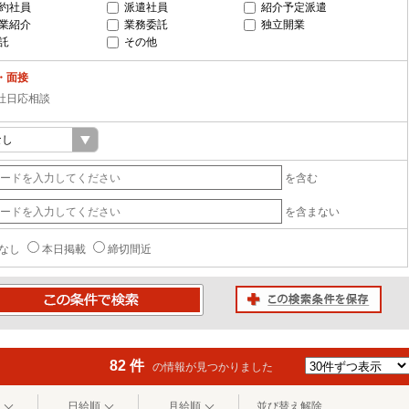
約社員
派遣社員
紹介予定派遣
業紹介
業務委託
独立開業
託
その他
・面接
社日応相談
を含む
を含まない
なし
本日掲載
締切間近
この検索条件を保存
条件で検索
82 件
の情報が見つかりました
日給順
月給順
並び替え解除