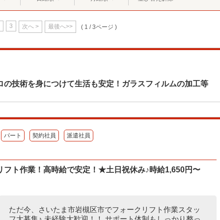
3
次へ >
最後へ>>
( 1 / 3ページ )
ロの技術を身につけて生活も安定！ガラスフィルムの加工等
パート
契約社員
派遣社員
フト作業！高時給で安定！★土日祝休み♪時給1,650円〜
ただ今、さいたま市岩槻区市でフォークリフト作業スタッ
フ大募集♪ 未経験大歓迎！！ サポート体制もしっかり整っ