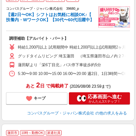
コンパスグループ・ジャパン株式会社 39680_p
く
【週2日〜OK】シフトはお気軽に相談OK♪【
扶養内・WワークOK】【30代〜60代活躍中】
大
調理補助【アルバイト・パート】
入
歓
時給1,200円以上 試用期間中 時給1,200円以上(試用期間2ヶ月) 
～
グッドタイムリビング 埼玉蓮田 （埼玉県蓮田市山ノ内２?４１）
用
～
蓮田駅より「栄6丁目北」バス停下車徒歩約5分
務
内
5:30〜9:00 10:00〜15:00 16:00〜20:00 週2日、1日
2
あと
日
で掲載終了
(2026/08/08 23:59まで)
応募画面へ進む
キープ
かんたん3ステップ！
コンパスグループ・ジャパン株式会社
の他の求人をみる
≪
蓮田市
10時～勤務OK
派遣社員
い