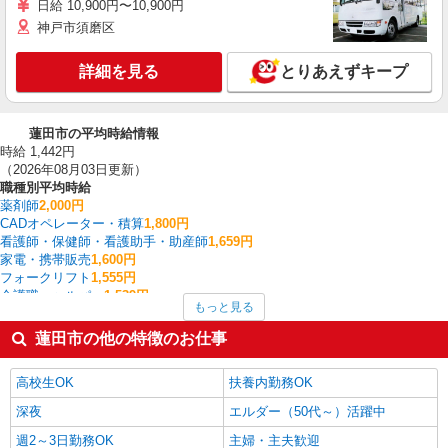
日給 10,900円〜10,900円
神戸市須磨区
詳細を見る
とりあえずキープ
蓮田市の平均時給情報
時給 1,442円
（2026年08月03日更新）
職種別平均時給
薬剤師
2,000円
CADオペレーター・積算
1,800円
看護師・保健師・看護助手・助産師
1,659円
家電・携帯販売
1,600円
フォークリフト
1,555円
介護職・ヘルパー
1,539円
もっと見る
その他軽作業・製造・物流
1,525円
梱包・仕分け・ピッキング
1,495円
蓮田市の他の特徴のお仕事
一般・営業事務
1,460円
製造・組立・加工
1,421円
高校生OK
扶養内勤務OK
蓮田市の他の職種の平均時給を見る
深夜
エルダー（50代～）活躍中
週2～3日勤務OK
主婦・主夫歓迎