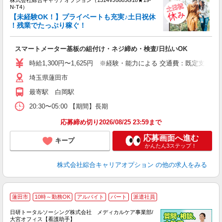
株式会社綜合キャリアオプション（1314VJ0805G18★19-
N-T4）
【未経験OK！】プライベートも充実♪土日祝休
！残業でたっぷり稼ぐ！
得
入
スマートメーター基板の組付け・ネジ締め・検査/日払いOK
分
フ
時給1,300円〜1,625円 ※経験・能力による 交通費：既定支給
平
埼玉県蓮田市
最寄駅 白岡駅
20:30〜05:00 【期間】長期
応募締め切り2026/08/25 23:59まで
応募画面へ進む
キープ
かんたん3ステップ！
株式会社綜合キャリアオプション
の他の求人をみる
蓮田市
10時～勤務OK
アルバイト
パート
派遣社員
日研トータルソーシング株式会社 メディカルケア事業部/
大宮オフィス【看護助手】