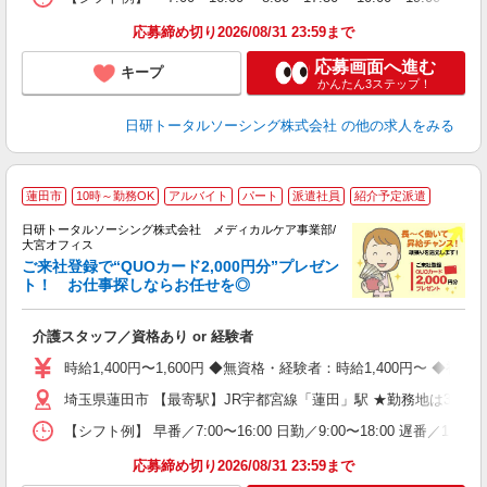
録
得
応募締め切り2026/08/31 23:59まで
応募画面へ進む
キープ
かんたん3ステップ！
日研トータルソーシング株式会社
の他の求人をみる
★
蓮田市
10時～勤務OK
アルバイト
パート
派遣社員
紹介予定派遣
日研トータルソーシング株式会社 メディカルケア事業部/
大宮オフィス
ご来社登録で“QUOカード2,000円分”プレゼン
ト！ お仕事探しならお任せを◎
を
入
介護スタッフ／資格あり or 経験者
未
婦
時給1,400円〜1,600円 ◆無資格・経験者：時給1,400円〜 
～
埼玉県蓮田市 【最寄駅】JR宇都宮線「蓮田」駅 ★勤務地は300
あ
日
【シフト例】 早番／7:00〜16:00 日勤／9:00〜18:00 
録
得
応募締め切り2026/08/31 23:59まで