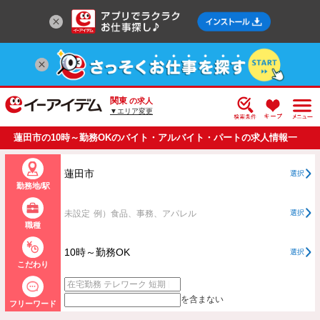
関東
の求人
▼エリア変更
蓮田市の10時～勤務OKのバイト・アルバイト・パートの求人情報一
覧
蓮田市
選択
勤務地/駅
未設定
例）食品、事務、アパレル
選択
職種
10時～勤務OK
選択
こだわり
を含まない
フリーワード