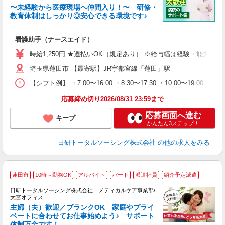
〜未経験から医療現場へ仲間入り！〜 研修・
教育体制はしっかり◎安心できる環境です♪
き
看護助手（ナースエイド）
入
未
時給1,250円 ★週払いOK（規定あり） ※給与幅は経験・能力によ
婦
埼玉県蓮田市 【最寄駅】JR宇都宮線「蓮田」駅
～
あ
【シフト例】 ・7:00〜16:00 ・8:30〜17:30 ・10:00
日
録
応募締め切り2026/08/31 23:59まで
得
応募画面へ進む
キープ
かんたん3ステップ！
日研トータルソーシング株式会社
の他の求人をみる
蓮田市
10時～勤務OK
アルバイト
パート
派遣社員
紹介予定派遣
日研トータルソーシング株式会社 メディカルケア事業部/
大宮オフィス
な
主婦（夫）歓迎／ブランクOK 家庭やプライ
ベートに合わせてお仕事始めよう♪ サポート
体制万全です！