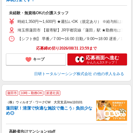
生
入
未経験・無資格OKの介護スタッフ
未
婦
時給1,350円〜1,600円 ★週払いOK（規定あり） ※給与幅は経
～
埼玉県蓮田市 【最寄駅】JR宇都宮線「蓮田」駅 ★勤務地は300
あ
日
【シフト例】 早番／7:00〜16:00 日勤／9:00〜18:00
録
得
応募締め切り2026/08/31 23:59まで
応募画面へ進む
キープ
かんたん3ステップ！
日研トータルソーシング株式会社
の他の求人をみる
蓮田市
10時～勤務OK
派遣社員
（株）ウィルオブ・ワークCW 大宮支店/ms110101
□
蓮田駅！清潔で快適な施設で働こう♪ 負担少な
タ
め◎
入
場
第
高齢者向けマンションstaff
ミ