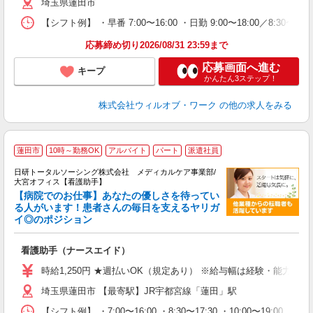
埼玉県蓮田市
退
業
【シフト例】 ・早番 7:00〜16:00 ・日勤 9:00〜18:00／8:
り
応募締め切り2026/08/31 23:59まで
応募画面へ進む
キープ
かんたん3ステップ！
株式会社ウィルオブ・ワーク
の他の求人をみる
蓮田市
10時～勤務OK
アルバイト
パート
派遣社員
日研トータルソーシング株式会社 メディカルケア事業部/
大宮オフィス【看護助手】
【病院でのお仕事】あなたの優しさを待ってい
る人がいます！患者さんの毎日を支えるヤリガ
イ◎のポジション
遠
入
看護助手（ナースエイド）
未
婦
時給1,250円 ★週払いOK（規定あり） ※給与幅は経験・能力によ
～
埼玉県蓮田市 【最寄駅】JR宇都宮線「蓮田」駅
あ
日
【シフト例】 ・7:00〜16:00 ・8:30〜17:30 ・10:00