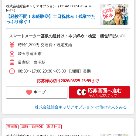
株式会社綜合キャリアオプション（1314VJ0805G19★37-
N-T4）
【経験不問！未経験◎】土日祝休み！残業でた
っぷり稼ぐ！
得
入
スマートメーター基板の組付け・ネジ締め・検査・梱包/日払いOK
分
フ
時給1,300円 交通費：既定支給
平
埼玉県蓮田市
最寄駅 白岡駅
08:30〜17:00 20:30〜05:00 【期間】長期
応募締め切り2026/08/25 23:59まで
応募画面へ進む
キープ
かんたん3ステップ！
株式会社綜合キャリアオプション
の他の求人をみる
≪
蓮田市
10時～勤務OK
派遣社員
い