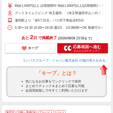
歓
時給1,600円以上 試用期間中 時給1,600円以上(試用期間2ヶ月
～
グッドタイムリビング 埼玉蓮田 （埼玉県蓮田市山ノ内２?４１）
用
～
蓮田駅より「栄6丁目北」バス停下車徒歩約5分
務
内
5:30〜14:30 10:00〜19:00 週2日、1日3時間〜OK 勤務
2
あと
日
で掲載終了
(2026/08/08 23:59まで)
応募画面へ進む
キープ
かんたん3ステップ！
コンパスグループ・ジャパン株式会社
の他の求人をみる
「キープ」とは？
気になるお仕事をワンクリックで保存
まとめてチェック＆まとめて応募も可能
会員登録無しで今すぐご利用いただけます
蓮田市
10時～勤務OK
アルバイト
パート