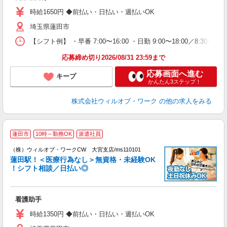
～
時給1650円 ◆前払い・日払い・週払いOK
務
埼玉県蓮田市
煙
社
【シフト例】 ・早番 7:00〜16:00 ・日勤 9:00〜18:00／8:
応募締め切り2026/08/31 23:59まで
応募画面へ進む
キープ
かんたん3ステップ！
株式会社ウィルオブ・ワーク
の他の求人をみる
蓮田市
10時～勤務OK
派遣社員
（
（株）ウィルオブ・ワークCW 大宮支店/ms110101
蓮田駅！＜医療行為なし＞無資格・未経験OK
！シフト相談／日払い◎
♪.
入
場
看護助手
第
ミ
時給1350円 ◆前払い・日払い・週払いOK
～