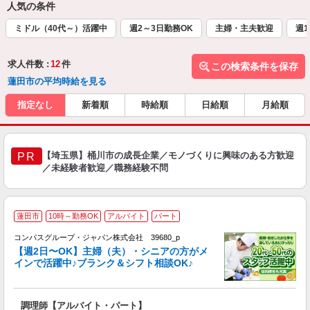
人気の条件
ミドル（40代～）活躍中
週2～3日勤務OK
主婦・主夫歓迎
週1
求人件数 :
12
件
この検索条件を保存
蓮田市の平均時給を見る
指定なし
新着順
時給順
日給順
月給順
【埼玉県】桶川市の成長企業／モノづくりに興味のある方歓迎
PR
／未経験者歓迎／職務経験不問
蓮田市
10時～勤務OK
アルバイト
パート
コンパスグループ・ジャパン株式会社 39680_p
く
【週2日〜OK】主婦（夫）・シニアの方がメ
インで活躍中♪ブランク＆シフト相談OK♪
大
調理師【アルバイト・パート】
入