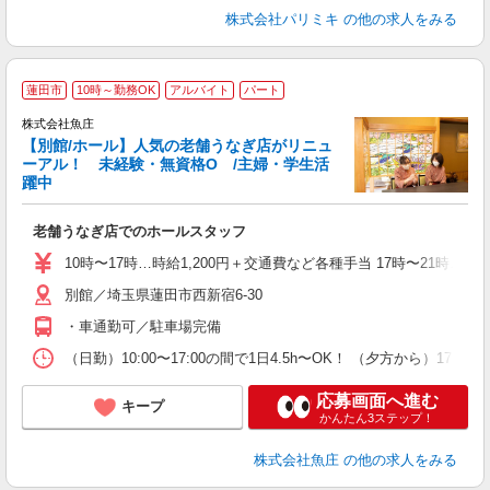
株式会社パリミキ
の他の求人をみる
蓮田市
10時～勤務OK
アルバイト
パート
株式会社魚庄
ま
【別館/ホール】人気の老舗うなぎ店がリニュ
ーアル！ 未経験・無資格O /主婦・学生活
躍中
あ
老舗うなぎ店でのホールスタッフ
未
ダ
10時〜17時…時給1,200円＋交通費など各種手当 17時〜21時…時
（
別館／埼玉県蓮田市西新宿6-30
通
ま
・車通勤可／駐車場完備
（日勤）10:00〜17:00の間で1日4.5h〜OK！ （夕方か
応募画面へ進む
キープ
かんたん3ステップ！
株式会社魚庄
の他の求人をみる