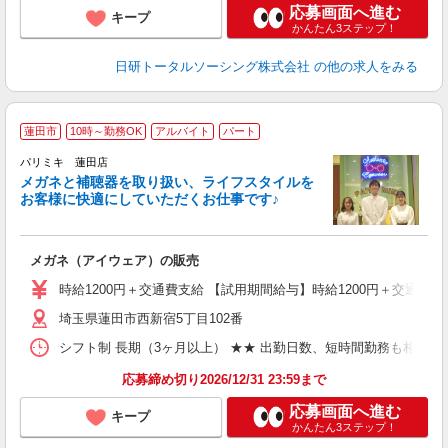
応募画面へ進む
キープ
かんたん3ステップ！
日研トータルソーシング株式会社
の他の求人をみる
蓮田市
10時～勤務OK
アルバイト
パート
パリミキ 蓮田店
メガネと補聴器を取り扱い、ライフスタイルを
く
お客様に快適にしていただくお仕事です♪
主
O
メガネ（アイウェア）の販売
時給1200円＋交通費支給 【試用期間給与】時給1200円＋交通費支
埼玉県蓮田市西新宿5丁目102番
シフト制 長期（3ヶ月以上） ★★ 出勤日数、短時間勤務も相談OK
応募締め切り2026/12/31 23:59まで
応募画面へ進む
キープ
かんたん3ステップ！