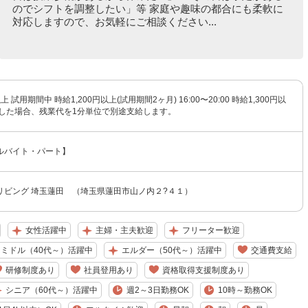
のでシフトを調整したい」等 家庭や趣味の都合にも柔軟に
対応しますので、お気軽にご相談ください...
上 試用期間中 時給1,200円以上(試用期間2ヶ月) 16:00〜20:00 時給1,300円以
生した場合、残業代を1分単位で別途支給します。
ルバイト・パート】
リビング 埼玉蓮田 （埼玉県蓮田市山ノ内２?４１）
女性活躍中
主婦・主夫歓迎
フリーター歓迎
ミドル（40代～）活躍中
エルダー（50代～）活躍中
交通費支給
研修制度あり
社員登用あり
資格取得支援制度あり
シニア（60代～）活躍中
週2～3日勤務OK
10時～勤務OK