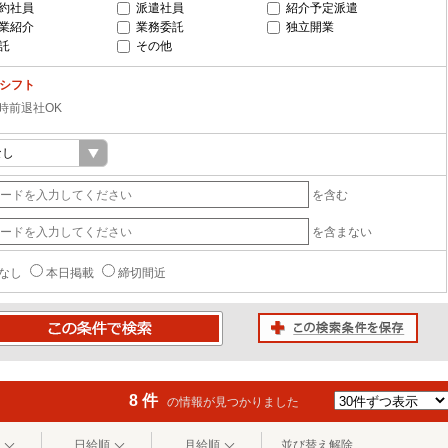
約社員
派遣社員
紹介予定派遣
業紹介
業務委託
独立開業
託
その他
-シフト
6時前退社OK
を含む
を含まない
なし
本日掲載
締切間近
この検索条件を保存
条件で検索
8 件
の情報が見つかりました
日給順
月給順
並び替え解除