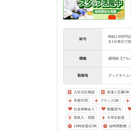
時給1,600
給与
を1分単位で
職種
調理師【アル
勤務地
グッドタイム
入社日応相談
友達と応募OK
学歴不問
ブランクOK
社会保険あり
制服貸与
高収入・高額
大学生歓迎
16時前退社OK
短時間勤務（1