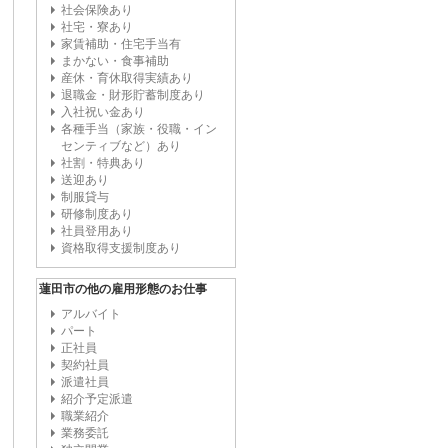
社会保険あり
社宅・寮あり
家賃補助・住宅手当有
まかない・食事補助
産休・育休取得実績あり
退職金・財形貯蓄制度あり
入社祝い金あり
各種手当（家族・役職・イン
センティブなど）あり
社割・特典あり
送迎あり
制服貸与
研修制度あり
社員登用あり
資格取得支援制度あり
蓮田市の他の雇用形態のお仕事
アルバイト
パート
正社員
契約社員
派遣社員
紹介予定派遣
職業紹介
業務委託