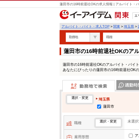
蓮田市の16時前退社OKの求人情報 | アルバイト
エ
関東
アルバイト・バイト・求人TOP
>
関東
>
埼玉県
>
勤務地
職種
蓮田市の16時前退社OKのア
蓮田市の16時前退社OKのアルバイト・バイ
あなたにぴったりの蓮田市の16時前退社OK
勤務地で検索
通勤時間・区
選択・変更
埼玉県
蓮田市
未選択
選択・変更
職種
ア
雇用形態