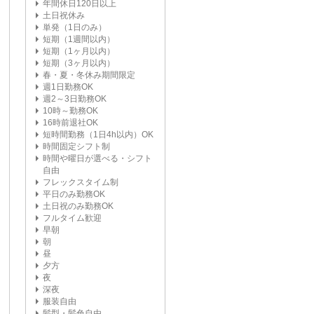
年間休日120日以上
土日祝休み
単発（1日のみ）
短期（1週間以内）
短期（1ヶ月以内）
短期（3ヶ月以内）
春・夏・冬休み期間限定
週1日勤務OK
週2～3日勤務OK
10時～勤務OK
16時前退社OK
短時間勤務（1日4h以内）OK
時間固定シフト制
時間や曜日が選べる・シフト
自由
フレックスタイム制
平日のみ勤務OK
土日祝のみ勤務OK
フルタイム歓迎
早朝
朝
昼
夕方
夜
深夜
服装自由
髪型・髪色自由