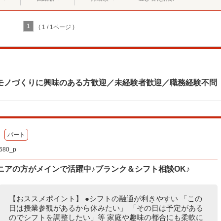
1
( 1 / 1ページ )
モノづくりに興味のある方歓迎／未経験者歓迎／職務経験不問
パート
80_p
ニアの方がメインで活躍中♪ブランク＆シフト相談OK♪
【おススメポイント】 ●シフトの融通が利きやすい 「この
日は授業参観があるから休みたい」 「その日は予定がある
のでシフトを調整したい」等 家庭や趣味の都合にも柔軟に