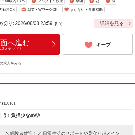
日4h以内）OK
フルタイム歓迎
早朝
朝
昼
内勤務OK
副業・WワークOK
まかない・食事補助
 2026/08/08 23:59 まで
詳細を見る
画面へ進む
キープ
ん3ステップ！
他の求人をみる
110101
う♪ 負担少なめ◎
＼経験者歓迎！／ 日常生活のサポートや見守りがメイン