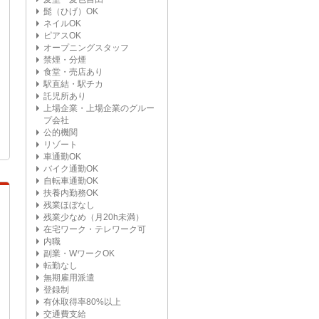
髭（ひげ）OK
ネイルOK
ピアスOK
オープニングスタッフ
禁煙・分煙
食堂・売店あり
駅直結・駅チカ
託児所あり
上場企業・上場企業のグルー
プ会社
公的機関
リゾート
車通勤OK
バイク通勤OK
自転車通勤OK
扶養内勤務OK
残業ほぼなし
残業少なめ（月20h未満）
在宅ワーク・テレワーク可
内職
副業・WワークOK
転勤なし
無期雇用派遣
登録制
有休取得率80%以上
交通費支給