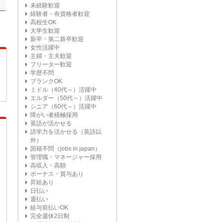
未経験歓迎
経験者・有資格者歓迎
高校生OK
大学生歓迎
新卒・第二新卒歓迎
女性活躍中
主婦・主夫歓迎
フリーター歓迎
学歴不問
ブランクOK
ミドル（40代～）活躍中
エルダー（50代～）活躍中
シニア（60代～）活躍中
障がい者積極採用
英語が活かせる
語学力を活かせる（英語以
外）
国籍不問（jobs in japan）
管理職・マネージャー採用
高収入・高額
ボーナス・賞与あり
昇給あり
日払い
週払い
給与前払いOK
完全週休2日制