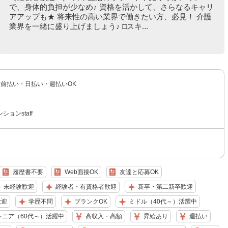
で、身体的負担が少なめ♪ 資格を活かして、さらなるキャリ
アアップも★ 将来性の高い業界で働きたい方、必見！ 介護
業界を一緒に盛り上げましょう♪ □スキ...
 ◆前払い・日払い・週払いOK
ョンstaff
履歴書不要
Web面接OK
友達と応募OK
未経験歓迎
経験者・有資格者歓迎
新卒・第二新卒歓迎
歓迎
学歴不問
ブランクOK
ミドル（40代～）活躍中
シニア（60代～）活躍中
高収入・高額
昇給あり
週払い