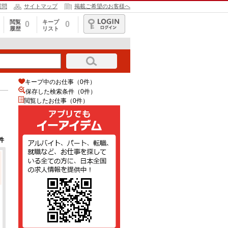
質問
サイトマップ
掲載ご希望のお客様へ
閲覧
キープ
0
0
履歴
リスト
ログイン
キープ中のお仕事（0件）
保存した検索条件（
0
件）
閲覧したお仕事（0件）
件