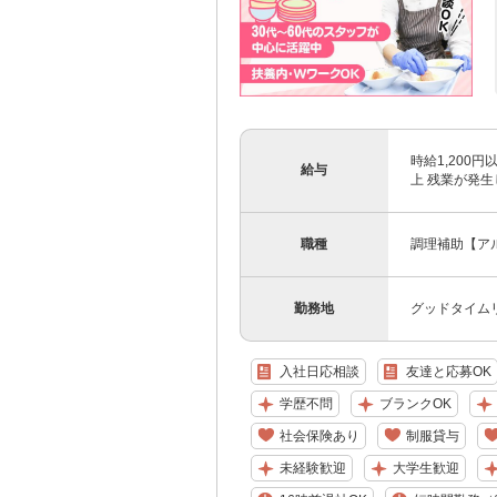
時給1,200円以
給与
上 残業が発
職種
調理補助【ア
勤務地
グッドタイム
入社日応相談
友達と応募OK
学歴不問
ブランクOK
社会保険あり
制服貸与
未経験歓迎
大学生歓迎