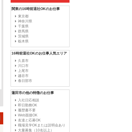
関東の16時前退社OKのお仕事
東京都
神奈川県
千葉県
群馬県
茨城県
栃木県
16時前退社OKのお仕事人気エリア
久喜市
川口市
上尾市
越谷市
春日部市
蓮田市の他の特徴のお仕事
入社日応相談
即日勤務OK
履歴書不要
Web面接OK
友達と応募OK
職場見学OKまたは説明会あり
大量募集（10名以上）