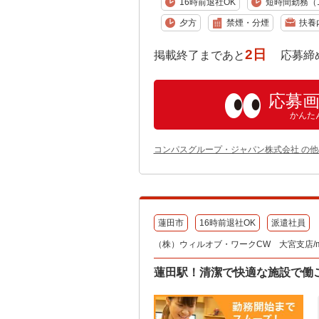
16時前退社OK
短時間勤務（1
夕方
禁煙・分煙
扶養
2日
掲載終了まであと
応募締め切り:
応募
かんた
コンパスグループ・ジャパン株式会社 の
蓮田市
16時前退社OK
派遣社員
（株）ウィルオブ・ワークCW 大宮支店/ms
蓮田駅！清潔で快適な施設で働こ