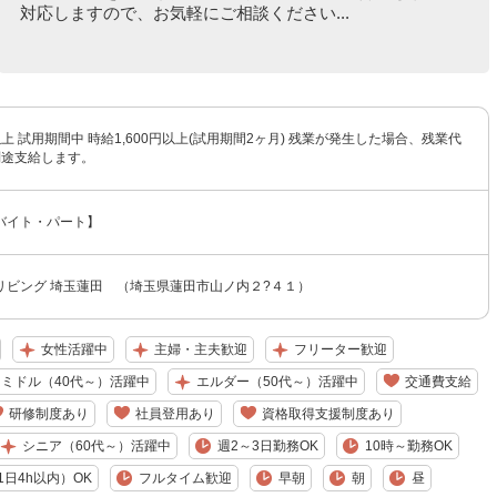
対応しますので、お気軽にご相談ください...
円以上 試用期間中 時給1,600円以上(試用期間2ヶ月) 残業が発生した場合、残業代
別途支給します。
バイト・パート】
リビング 埼玉蓮田 （埼玉県蓮田市山ノ内２?４１）
女性活躍中
主婦・主夫歓迎
フリーター歓迎
ミドル（40代～）活躍中
エルダー（50代～）活躍中
交通費支給
研修制度あり
社員登用あり
資格取得支援制度あり
シニア（60代～）活躍中
週2～3日勤務OK
10時～勤務OK
日4h以内）OK
フルタイム歓迎
早朝
朝
昼