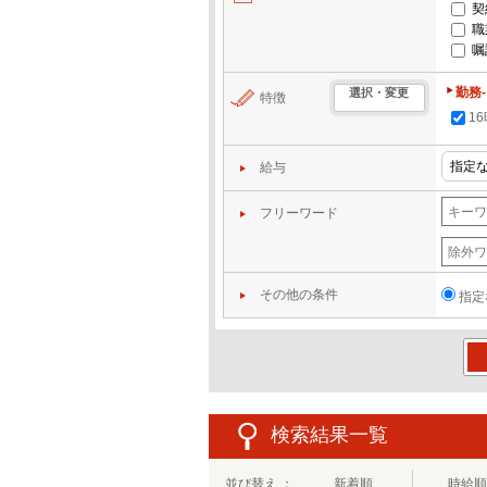
契
職
嘱
勤務
選択・変更
特徴
1
給与
フリーワード
その他の条件
指定
この
検索結果一覧
並び替え ：
新着順
時給順