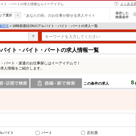
よくある
・バイト・パートの求人情報ならイーアイデム
保存した
0
リア選択
「あなたの街」のお仕事が探せる求人サイト
検索条件
蓮田市
> 16時前退社OKのアルバイト・バイト・パートの求人一覧
ルバイト・バイト・パートの求人情報一覧
ト・パート・派遣のお仕事探しはイーアイデムで！
の求人情報をご紹介します。
8
この条件の求人
間で検索
路線・駅・駅で検索
ルバイト
パート
正社員