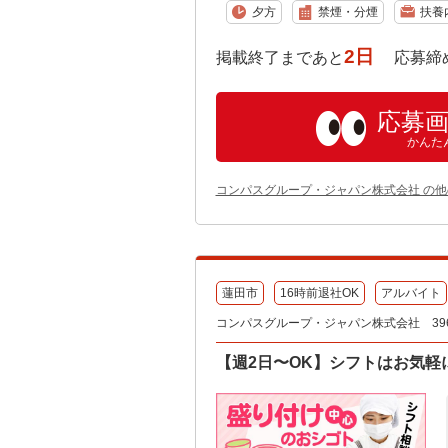
夕方
禁煙・分煙
扶養
2日
掲載終了まであと
応募締め切り:
応募
かんた
コンパスグループ・ジャパン株式会社 の
蓮田市
16時前退社OK
アルバイト
コンパスグループ・ジャパン株式会社 396
【週2日〜OK】シフトはお気軽に