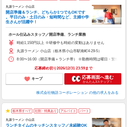
★
丸源ラーメン 小山店
開店準備＆ランチ、どちらか1つでもOKです
。平日のみ・土日のみ・短時間など、主婦や学
生さんが活躍中！
き
ホール仕込みスタッフ／開店準備、ランチ業務
入
活
時給1,150円以上 ※研修中も時給の変動はありません
（
丸源ラーメン 小山店（栃木県小山市駅南町4-29-5）
中
自
8:00〜16:00（開店準備＋ランチ帯） ※勤務時間は曜日・
業
食
応募締め切り2026/12/31 23:59まで
応募画面へ進む
キープ
かんたん3ステップ！
株式会社物語コーポレーション
の他の求人をみる
栃木県すべて
社割・特典あり
アルバイト
パート
で
★
丸源ラーメン 小山店
ランチタイムのキッチンスタッフ／未経験OK