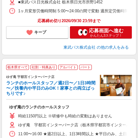
の
■東武バス日光株式会社 栃木県日光市所野1452
1ヶ月変形労働時間制 5:00〜24:00の間で変動 週所定労働時
り
応募締め切り2026/09/30 23:59まで
応募画面へ進む
キープ
かんたん3ステップ！
東武バス株式会社
の他の求人をみる
栃木県すべて
社割・特典あり
アルバイト
パート
ゆず庵 宇都宮インターパーク店
ランチのホールスタッフ／週2日〜／1日3時間
〜／扶養内や平日のみOK！家事との両立ばっ
ちりです♪
一
ゆず庵のランチのホールスタッフ
入
活
時給1150円以上 ※研修中も時給の変動はありません
（
ゆず庵 宇都宮インターパーク店（栃木県宇都宮市インターパーク3-
中
自
11:00〜16:00 ★週2日以上、1日3時間以上 ★平日のみ、
業