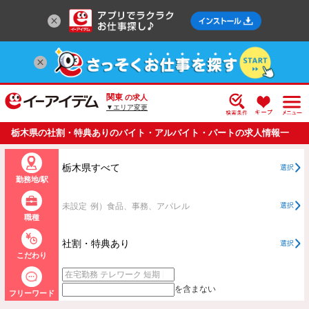
関東
の求人
▼エリア変更
栃木県の社割・特典ありのバイト・アルバイト・パートの求人情報一
覧
栃木県すべて
選択
勤務地/駅
未設定
例）食品、事務、アパレル
選択
職種
社割・特典あり
選択
こだわり
を含まない
フリーワード