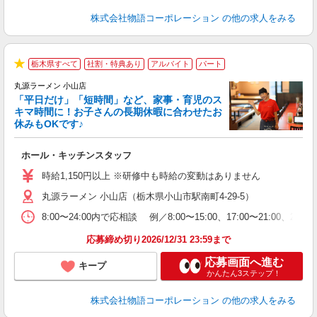
株式会社物語コーポレーション
の他の求人をみる
栃木県すべて
社割・特典あり
アルバイト
パート
★
丸源ラーメン 小山店
「平日だけ」「短時間」など、家事・育児のス
キマ時間に！お子さんの長期休暇に合わせたお
休みもOKです♪
の
ホール・キッチンスタッフ
入
学
時給1,150円以上 ※研修中も時給の変動はありません
活
丸源ラーメン 小山店（栃木県小山市駅南町4-29-5）
短
の
8:00〜24:00内で応相談 例／8:00〜15:00、17:00〜
ル
特
応募締め切り2026/12/31 23:59まで
応募画面へ進む
キープ
かんたん3ステップ！
株式会社物語コーポレーション
の他の求人をみる