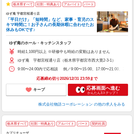
栃木県すべて
社割・特典あり
アルバイト
パート
★
ゆず庵 宇都宮桜通り店
「平日だけ」「短時間」など、家事・育児のス
キマ時間に！お子さんの長期休暇に合わせたお
休みもOKです♪
の
ゆず庵のホール・キッチンスタッフ
入
学
時給1,100円以上 ※研修中も時給の変動はありません
活
ゆず庵 宇都宮桜通り店（栃木県宇都宮市西大寛2-3-1）
短
の
9:00〜24:00内で応相談 例／9:00〜15:00、17:00
ル
特
応募締め切り2026/12/31 23:59まで
応募画面へ進む
キープ
かんたん3ステップ！
株式会社物語コーポレーション
の他の求人をみる
栃木県すべて
社割・特典あり
アルバイト
パート
契約社員
カプリチョーザ