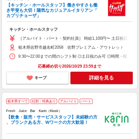
【キッチン・ホールスタッフ】働きやすさも働
未
き甲斐も大切！陽気なカジュアルイタリアン「
り
カプリチョーザ」
日
交
キッチン・ホールスタッフ
［アルバイト・パート・契約社員］ 時給1,100円〜 土日祝日は時
栃木県佐野市越名町2058 佐野プレミアム・アウトレット
9:30〜22:00までの間のシフト制 ◎土日祝のみ可 ◎時間・曜日応
応募締め切り2026/10/29 23:59まで
詳細を見る
キープ
栃木県すべて
社割・特典あり
アルバイト
パート
Fresh Juice Bar Karin（Kiosk）
ー
【飲食・販売・サービススタッフ】未経験の方
未
、ブランクある方、Wワークの方大歓迎！
勤
方
社