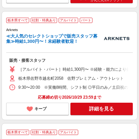
栃木県すべて
社割・特典あり
アルバイト
パート
Arknets
≪大人気のセレクトショップで販売スタッフ募
集≫時給1,300円〜！未経験者歓迎！
な
未
日
販売・接客スタッフ
自
型
［アルバイト・パート］時給1,300円〜 ※経験・能力により優遇
交
栃木県佐野市越名町2058 佐野プレミアム・アウトレット
9:30〜20:00 ※実働8時間、シフト制 ◎平日のみ／土日祝のみ可 ◎
応募締め切り2026/10/29 23:59まで
詳細を見る
キープ
栃木県すべて
社割・特典あり
アルバイト