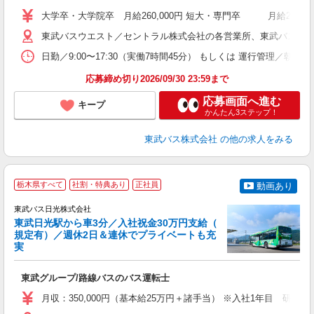
卒
大学卒・大学院卒 月給260,000円 短大・専門卒 月給240
ボ
場
東武バスウエスト／セントラル株式会社の各営業所、東武バス日光株式会
勤
日勤／9:00〜17:30（実働7時間45分） もしくは 運行管理／
応募締め切り2026/09/30 23:59まで
典
応募画面へ進む
キープ
かんたん3ステップ！
東武バス株式会社
の他の求人をみる
栃木県すべて
社割・特典あり
正社員
動画あり
東武バス日光株式会社
東武日光駅から車3分／入社祝金30万円支給（
規定有）／週休2日＆連休でプライベートも充
実
◎
東武グループ/路線バスのバス運転士
職
卒
月収：350,000円（基本給25万円＋諸手当） ※入社1年目 研
与