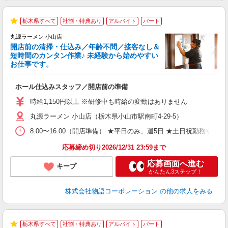
栃木県すべて
社割・特典あり
アルバイト
パート
★
丸源ラーメン 小山店
開店前の清掃・仕込み／年齢不問／接客なし＆
短時間のカンタン作業♪ 未経験から始めやすい
お仕事です。
得
ホール仕込みスタッフ／開店前の準備
入
婦
時給1,150円以上 ※研修中も時給の変動はありません
～
丸源ラーメン 小山店（栃木県小山市駅南町4-29-5）
不
日
8:00〜16:00（開店準備） ★平日のみ、週5日 ★土日祝勤
上
な
応募締め切り2026/12/31 23:59まで
応募画面へ進む
キープ
かんたん3ステップ！
株式会社物語コーポレーション
の他の求人をみる
栃木県すべて
社割・特典あり
アルバイト
パート