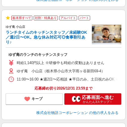
栃木県すべて
社割・特典あり
アルバイト
パート
で
★
ゆず庵 小山店
ランチタイムのキッチンスタッフ／未経験OK
／週2日〜OK。急な休み対応可◎食事割引あ
り♪
の
ゆず庵のランチのキッチンスタッフ
入
活
時給1,140円以上 ※研修中も時給の変動はありません
（
ゆず庵 小山店（栃木県小山市大字雨ヶ谷新田69-4）
n
の
11:00〜16:00 ★週2日〜応相談 ★平日のみ、土日祝のみO
グ
割
応募締め切り2026/12/31 23:59まで
応募画面へ進む
キープ
かんたん3ステップ！
株式会社物語コーポレーション
の他の求人をみる