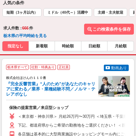
人気の条件
短期（3ヶ月以内）
ミドル（40代～）活躍中
主婦・主夫歓迎
求人件数 :
666
件
この検索条件を保存
栃木県の平均時給を見る
指定なし
新着順
時給順
日給順
月給順
＊
栃木県すべて
社割・特典あり
正社員
動画あり
株式会社ほけんの１１０番
『完全反響営業』“人のため”があなたのキャリ
アに変わる／業界・業種経験不問／ノルマ・テ
基
レアポなし
(
年
保険の提案営業／来店型ショップ
入
第
＜東京都・神奈川県＞ 月給26万円〜30万円 ＜埼玉県・千葉県＞ 
K
煙
下記、都道府県からご希望の勤務地をご選択ください！ ＜群馬県＞ ・
K
各店舗は基本的に大型商業施設やショッピングモール内にございま