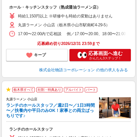
望
ホール・キッチンスタッフ（熟成醤油ラーメン店）
入
活
時給1,150円以上 ※研修中も時給の変動はありません
O
丸源ラーメン 小山店（栃木県小山市駅南町4-29-5）
務
ー
17:00〜22:00内で応相談 例／17:00〜20:00、18:0
食
応募締め切り2026/12/31 23:59まで
応募画面へ進む
キープ
かんたん3ステップ！
株式会社物語コーポレーション
の他の求人をみる
栃木県すべて
社割・特典あり
アルバイト
パート
★
丸源ラーメン 小山店
ランチのホールスタッフ／週2日〜／1日3時間
〜／扶養内や平日のみOK！家事との両立ばっ
ちりです♪
一
ランチのホールスタッフ
入
活