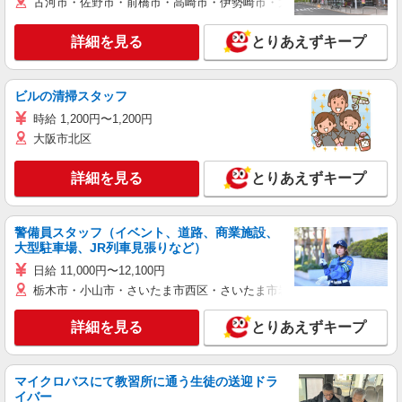
古河市・佐野市・前橋市・高崎市・伊勢崎市・太田市・館林市・藤岡
詳細を見る
とりあえずキープ
ビルの清掃スタッフ
時給 1,200円〜1,200円
大阪市北区
詳細を見る
とりあえずキープ
警備員スタッフ（イベント、道路、商業施設、
大型駐車場、JR列車見張りなど）
日給 11,000円〜12,100円
栃木市・小山市・さいたま市西区・さいたま市岩槻区・久喜市・蓮田
詳細を見る
とりあえずキープ
マイクロバスにて教習所に通う生徒の送迎ドラ
イバー