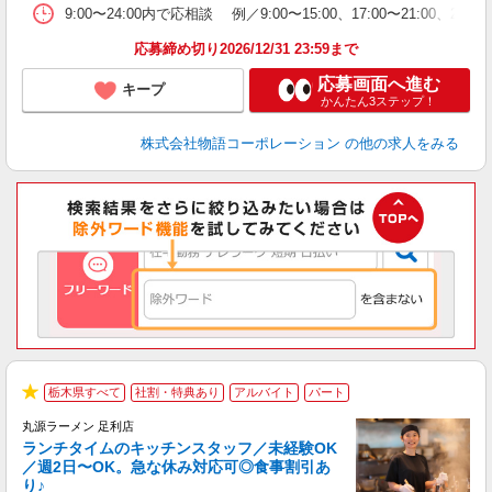
企
9:00〜24:00内で応相談 例／9:00〜15:00、17:00〜
ま
応募締め切り2026/12/31 23:59まで
応募画面へ進む
キープ
かんたん3ステップ！
株式会社物語コーポレーション
の他の求人をみる
栃木県すべて
社割・特典あり
アルバイト
パート
で
★
丸源ラーメン 足利店
ランチタイムのキッチンスタッフ／未経験OK
／週2日〜OK。急な休み対応可◎食事割引あ
り♪