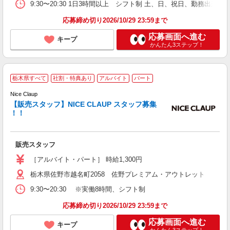
9:30〜20:30 1日3時間以上 シフト制 土、日、祝日、勤務出来
応募締め切り2026/10/29 23:59まで
応募画面へ進む
キープ
かんたん3ステップ！
G
栃木県すべて
社割・特典あり
アルバイト
パート
わ
優
Nice Claup
【販売スタッフ】NICE CLAUP スタッフ募集
し
！！
未
あ
夜
販売スタッフ
費
［アルバイト・パート］ 時給1,300円
栃木県佐野市越名町2058 佐野プレミアム・アウトレット
9:30〜20:30 ※実働8時間、シフト制
応募締め切り2026/10/29 23:59まで
応募画面へ進む
キープ
かんたん3ステップ！