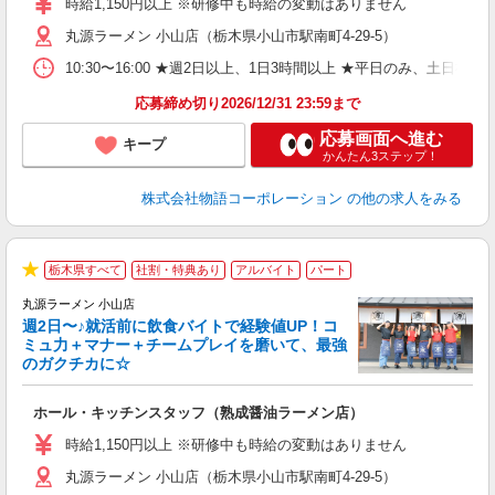
時給1,150円以上 ※研修中も時給の変動はありません
（
丸源ラーメン 小山店（栃木県小山市駅南町4-29-5）
n
日
10:30〜16:00 ★週2日以上、1日3時間以上 ★平日のみ、
煙
あ
応募締め切り2026/12/31 23:59まで
応募画面へ進む
キープ
かんたん3ステップ！
株式会社物語コーポレーション
の他の求人をみる
栃木県すべて
社割・特典あり
アルバイト
パート
★
丸源ラーメン 小山店
週2日〜♪就活前に飲食バイトで経験値UP！コ
0
ミュ力＋マナー＋チームプレイを磨いて、最強
のガクチカに☆
し
ホール・キッチンスタッフ（熟成醤油ラーメン店）
入
活
時給1,150円以上 ※研修中も時給の変動はありません
O
丸源ラーメン 小山店（栃木県小山市駅南町4-29-5）
務