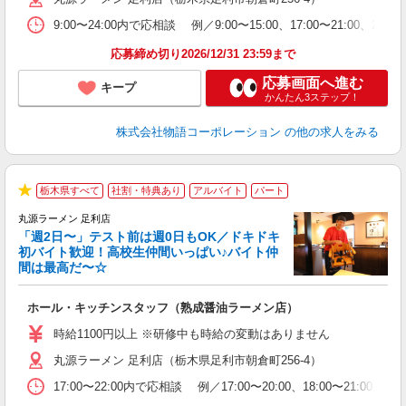
企
9:00〜24:00内で応相談 例／9:00〜15:00、17:00〜
ま
応募締め切り2026/12/31 23:59まで
応募画面へ進む
キープ
かんたん3ステップ！
株式会社物語コーポレーション
の他の求人をみる
栃木県すべて
社割・特典あり
アルバイト
パート
★
丸源ラーメン 足利店
「週2日〜」テスト前は週0日もOK／ドキドキ
『
初バイト歓迎！高校生仲間いっぱい♪バイト仲
間は最高だ〜☆
を
ホール・キッチンスタッフ（熟成醤油ラーメン店）
入
活
時給1100円以上 ※研修中も時給の変動はありません
O
丸源ラーメン 足利店（栃木県足利市朝倉町256-4）
務
ー
17:00〜22:00内で応相談 例／17:00〜20:00、18:0
食