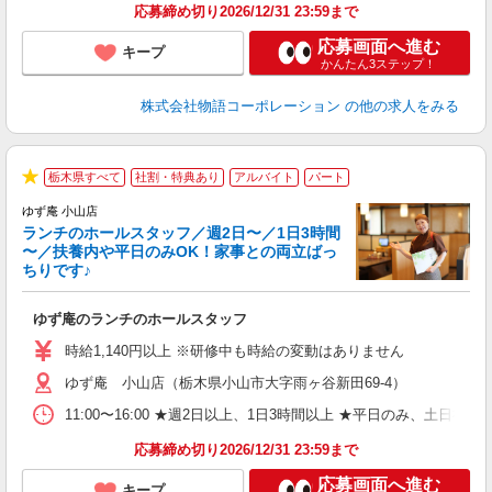
応募締め切り2026/12/31 23:59まで
応募画面へ進む
キープ
かんたん3ステップ！
株式会社物語コーポレーション
の他の求人をみる
栃木県すべて
社割・特典あり
アルバイト
パート
★
ゆず庵 小山店
ランチのホールスタッフ／週2日〜／1日3時間
〜／扶養内や平日のみOK！家事との両立ばっ
ちりです♪
一
ゆず庵のランチのホールスタッフ
入
活
時給1,140円以上 ※研修中も時給の変動はありません
（
ゆず庵 小山店（栃木県小山市大字雨ヶ谷新田69-4）
n
日
11:00〜16:00 ★週2日以上、1日3時間以上 ★平日のみ、
煙
あ
応募締め切り2026/12/31 23:59まで
応募画面へ進む
キープ