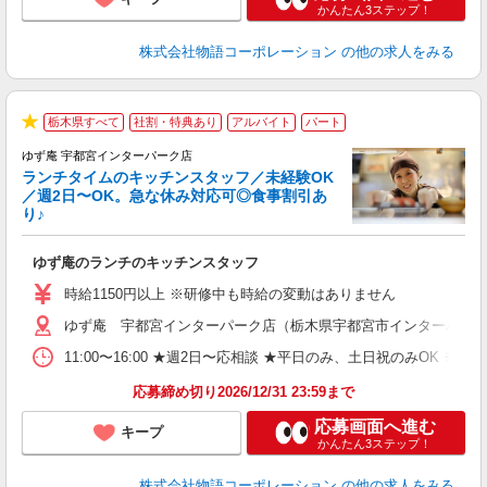
かんたん3ステップ！
株式会社物語コーポレーション
の他の求人をみる
栃木県すべて
社割・特典あり
アルバイト
パート
で
★
ゆず庵 宇都宮インターパーク店
ランチタイムのキッチンスタッフ／未経験OK
／週2日〜OK。急な休み対応可◎食事割引あ
り♪
の
ゆず庵のランチのキッチンスタッフ
入
活
時給1150円以上 ※研修中も時給の変動はありません
（
ゆず庵 宇都宮インターパーク店（栃木県宇都宮市インターパーク3-
n
の
11:00〜16:00 ★週2日〜応相談 ★平日のみ、土日祝のみO
グ
割
応募締め切り2026/12/31 23:59まで
応募画面へ進む
キープ
かんたん3ステップ！
株式会社物語コーポレーション
の他の求人をみる