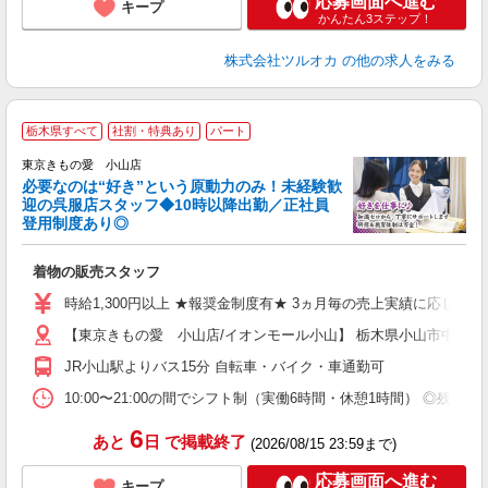
応募画面へ進む
キープ
かんたん3ステップ！
株式会社ツルオカ
の他の求人をみる
栃木県すべて
社割・特典あり
パート
東京きもの愛 小山店
必要なのは“好き”という原動力のみ！未経験歓
迎の呉服店スタッフ◆10時以降出勤／正社員
登用制度あり◎
頑
着物の販売スタッフ
入
歓
時給1,300円以上 ★報奨金制度有★ 3ヵ月毎の売上実績に応じて、15
エ
【東京きもの愛 小山店/イオンモール小山】 栃木県小山市中久喜14
O
O
JR小山駅よりバス15分 自転車・バイク・車通勤可
ン
10:00〜21:00の間でシフト制（実働6時間・休憩1時間） ◎残
登
6
あと
日
で掲載終了
(2026/08/15 23:59まで)
応募画面へ進む
キープ