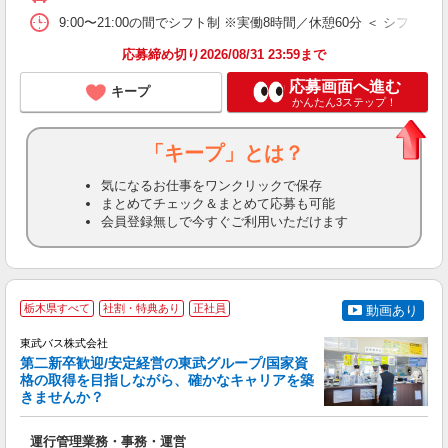
9:00〜21:00の間でシフト制 ※実働8時間／休憩60分 ＜ シフト
あ
応募締め切り2026/08/31 23:59まで
応募画面へ進む
キープ
かんたん3ステップ！
「キープ」とは？
気になるお仕事をワンクリックで保存
まとめてチェック＆まとめて応募も可能
会員登録無しで今すぐご利用いただけます
栃木県すべて
社割・特典あり
正社員
動画あり
東武バス株式会社
第二新卒歓迎/安定経営の東武グループ/国家資
格の取得を目指しながら、確かなキャリアを築
きませんか？
き
運行管理業務・事務・運営
職