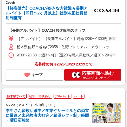
Coach
【接客販売】COACHが好きな方歓迎★長期ア
ルバイト【即日〜2ヶ月以上】社割＆正社員登
る
用制度有
経
ー
【長期アルバイト】COACH 接客販売スタッフ
イ
修
［アルバイト］ 【長期アルバイト】時給1230〜1300円 販売員：時
栃木県佐野市越名町2058 佐野プレミアム・アウトレット
9:30〜20:30 ※週3〜4日【週20時間未満勤務／週20〜29時間
応募締め切り2026/10/29 23:59まで
応募画面へ進む
キープ
かんたん3ステップ！
栃木県すべて
社割・特典あり
アルバイト
パート
ASBee（アスビー） 小山店［7051］
学生さん多数活躍中／学業やサークルとの両立
に最適／未経験者大歓迎／希望シフト制／時間
・曜日応相談