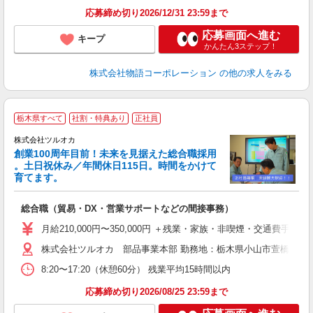
食
応募締め切り2026/12/31 23:59まで
応募画面へ進む
キープ
かんたん3ステップ！
株式会社物語コーポレーション
の他の求人をみる
栃木県すべて
社割・特典あり
正社員
株式会社ツルオカ
創業100周年目前！未来を見据えた総合職採用
。土日祝休み／年間休日115日。時間をかけて
育てます。
る
総合職（貿易・DX・営業サポートなどの間接事務）
入
月給210,000円〜350,000円 ＋残業・家族・非喫煙・交通費手当(経
活
株式会社ツルオカ 部品事業本部 勤務地：栃木県小山市萱橋1085
煙
未
8:20〜17:20（休憩60分） 残業平均15時間以内
社
応募締め切り2026/08/25 23:59まで