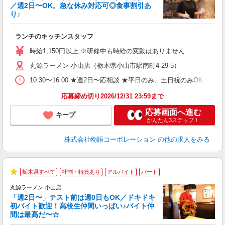
／週2日〜OK。急な休み対応可◎食事割引あ
り♪
お
ランチのキッチンスタッフ
入
活
時給1,150円以上 ※研修中も時給の変動はありません
（
丸源ラーメン 小山店（栃木県小山市駅南町4-29-5）
n
の
10:30〜16:00 ★週2日〜応相談 ★平日のみ、土日祝のみO
グ
割
応募締め切り2026/12/31 23:59まで
応募画面へ進む
キープ
かんたん3ステップ！
株式会社物語コーポレーション
の他の求人をみる
栃木県すべて
社割・特典あり
アルバイト
パート
★
丸源ラーメン 小山店
「週2日〜」テスト前は週0日もOK／ドキドキ
初バイト歓迎！高校生仲間いっぱい♪バイト仲
間は最高だ〜☆