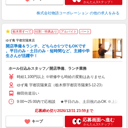
かんたん3ステップ！
株式会社物語コーポレーション
の他の求人をみる
栃木県すべて
社割・特典あり
アルバイト
パート
★
ゆず庵 宇都宮陽東店
開店準備＆ランチ、どちらか1つでもOKです
。平日のみ・土日のみ・短時間など、主婦や学
生さんが活躍中！
き
ホール仕込みスタッフ／開店準備、ランチ業務
入
活
時給1,100円以上 ※研修中も時給の変動はありません
（
ゆず庵 宇都宮陽東店（栃木県宇都宮市陽東5-12-23）
中
自
柳田街道沿い
企
い
9:00〜25:00内で応相談 ★平日のみ、土日祝のみOK ※
応募締め切り2026/12/31 23:59まで
応募画面へ進む
キープ
かんたん3ステップ！