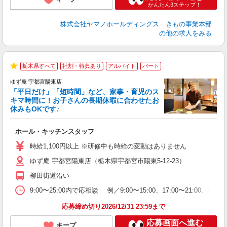
かんたん3ステップ！
株式会社ヤマノホールディングス きもの事業本部
の他の求人をみる
栃木県すべて
社割・特典あり
アルバイト
パート
★
ゆず庵 宇都宮陽東店
「平日だけ」「短時間」など、家事・育児のス
キマ時間に！お子さんの長期休暇に合わせたお
休みもOKです♪
の
ホール・キッチンスタッフ
入
学
時給1,100円以上 ※研修中も時給の変動はありません
活
ゆず庵 宇都宮陽東店（栃木県宇都宮市陽東5-12-23）
短
の
柳田街道沿い
上
か
9:00〜25:00内で応相談 例／9:00〜15:00、17:00〜
応募締め切り2026/12/31 23:59まで
応募画面へ進む
キープ