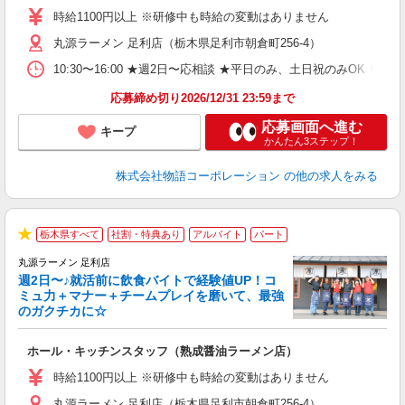
活
時給1100円以上 ※研修中も時給の変動はありません
（
丸源ラーメン 足利店（栃木県足利市朝倉町256-4）
n
日
10:30〜16:00 ★週2日〜応相談 ★平日のみ、土日祝のみO
煙
あ
応募締め切り2026/12/31 23:59まで
応募画面へ進む
キープ
かんたん3ステップ！
株式会社物語コーポレーション
の他の求人をみる
栃木県すべて
社割・特典あり
アルバイト
パート
★
丸源ラーメン 足利店
週2日〜♪就活前に飲食バイトで経験値UP！コ
0
ミュ力＋マナー＋チームプレイを磨いて、最強
のガクチカに☆
し
ホール・キッチンスタッフ（熟成醤油ラーメン店）
入
活
時給1100円以上 ※研修中も時給の変動はありません
O
丸源ラーメン 足利店（栃木県足利市朝倉町256-4）
務