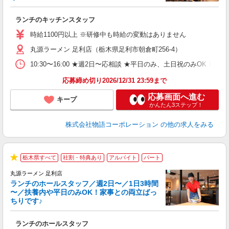
お
ランチのキッチンスタッフ
入
活
時給1100円以上 ※研修中も時給の変動はありません
（
丸源ラーメン 足利店（栃木県足利市朝倉町256-4）
n
の
10:30〜16:00 ★週2日〜応相談 ★平日のみ、土日祝のみO
グ
割
応募締め切り2026/12/31 23:59まで
応募画面へ進む
キープ
かんたん3ステップ！
株式会社物語コーポレーション
の他の求人をみる
栃木県すべて
社割・特典あり
アルバイト
パート
★
丸源ラーメン 足利店
ランチのホールスタッフ／週2日〜／1日3時間
〜／扶養内や平日のみOK！家事との両立ばっ
ちりです♪
一
ランチのホールスタッフ
入