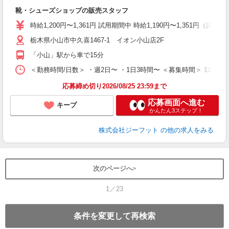
続
靴・シューズショップの販売スタッフ
履
活
時給1,200円〜1,361円 試用期間中 時給1,190円〜1,351円（試用
j
栃木県小山市中久喜1467-1 イオン小山店2F
迎
費
「小山」駅から車で15分
＜勤務時間/日数＞ ・週2日〜 ・1日3時間〜 ＜募集時間＞ 11:00
応募締め切り2026/08/25 23:59まで
応募画面へ進む
キープ
かんたん3ステップ！
株式会社ジーフット
の他の求人をみる
次のページへ
1／23
条件を変更して再検索