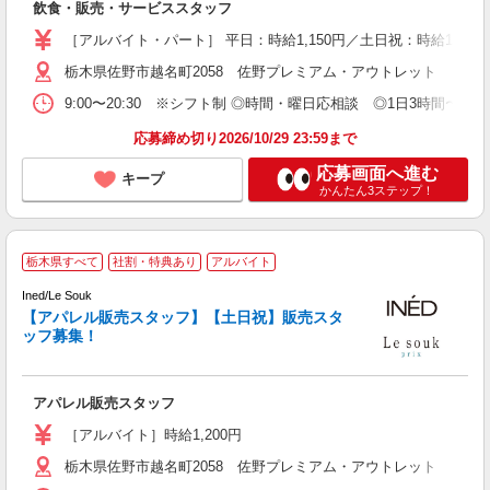
飲食・販売・サービススタッフ
［アルバイト・パート］ 平日：時給1,150円／土日祝：時給1,250円
栃木県佐野市越名町2058 佐野プレミアム・アウトレット
9:00〜20:30 ※シフト制 ◎時間・曜日応相談 ◎1日3
応募締め切り2026/10/29 23:59まで
応募画面へ進む
キープ
かんたん3ステップ！
栃木県すべて
社割・特典あり
アルバイト
未
Ined/Le Souk
間
【アパレル販売スタッフ】【土日祝】販売スタ
勤
ッフ募集！
員
アパレル販売スタッフ
［アルバイト］時給1,200円
栃木県佐野市越名町2058 佐野プレミアム・アウトレット