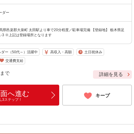
ーダー
馬県邑楽郡大泉町 太田駅より車で20分程度／駐車場完備 【登録地】 栃木県足
1-3 ※上記は登録場所となります
ルダー（50代～）活躍中
高収入・高額
土日祝休み
交通費支給
9 まで
詳細を見る
画面へ進む
キープ
ん3ステップ！