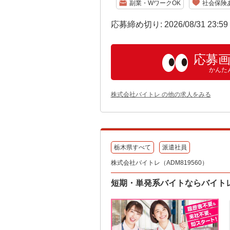
副業・WワークOK
社会保険
応募締め切り: 2026/08/31 23:5
応募
かんた
株式会社バイトレ の他の求人をみる
栃木県すべて
派遣社員
株式会社バイトレ（ADM819560）
短期・単発系バイトならバイト