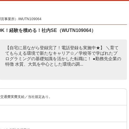
業所）/WUTN109064
！経験を積める！社内SE（WUTN109064）
【自宅に居ながら登録完了！電話登録も実施中★】 ＼育て
てもらえる環境で新たなキャリア☆／学校等で学ばれたプ
ログラミングの基礎知識を活かした転職に！ ●勤務先企業の
特徴 水質、大気を中心とした環境の調...
 ※交通費実費支給／当社規定あり。