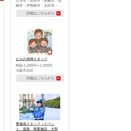
古河市・佐野市・前橋市・高
崎市・伊勢崎市・太田市・館
林市・藤岡市・大泉町・さい
詳細はこちらから
たま市北区・川越市・熊谷
市・行田市・秩父市・所沢
市・飯能市・東松山市・坂戸
市・鶴ケ島市・千葉市中央
区・市川市・松戸市・習志野
市・柏市・流山市・八千代
市・足立区・江戸川区・八王
子市・町田市
ビルの清掃スタッフ
時給 1,200円〜1,200円
大阪市北区
詳細はこちらから
警備員スタッフ（イベン
ト、道路、商業施設、大型