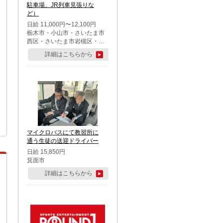
駐車場、JR列車見張りな
ど）
日給 11,000円〜12,100円
栃木市・小山市・さいたま市
西区・さいたま市岩槻区・久
喜市・蓮田市
詳細はこちらから
マイクロバスにて教習所に
通う生徒の送迎ドライバー
日給 15,850円
箕面市
詳細はこちらから