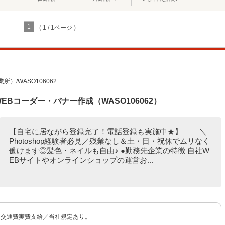
1
( 1 / 1ページ )
/WASO106062
EBコーダー・バナー作成（WASO106062）
【自宅に居ながら登録完了！電話登録も実施中★】 ＼
Photoshop経験者必見／残業なし＆土・日・祝休でムリなく
働けます◎髪色・ネイルも自由♪ ●勤務先企業の特徴 自社W
EBサイトやオンラインショップの運営お...
 ※交通費実費支給／当社規定あり。