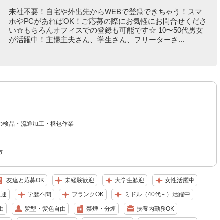
来社不要！自宅や外出先からWEBで登録できちゃう！スマ
ホやPCがあればOK！ご応募の際にお気軽にお問合せくださ
い☆もちろんオフィスでの登録も可能です☆ 10〜50代男女
が活躍中！主婦主夫さん、学生さん、フリーターさ...
の検品・流通加工・梱包作業
市
友達と応募OK
未経験歓迎
大学生歓迎
女性活躍中
歓迎
学歴不問
ブランクOK
ミドル（40代～）活躍中
由
髪型・髪色自由
禁煙・分煙
扶養内勤務OK