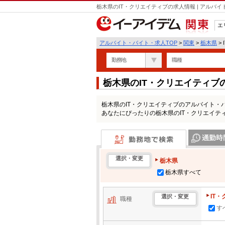
栃木県のIT・クリエイティブの求人情報 | アル
エ
関東
アルバイト・バイト・求人TOP
>
関東
>
栃木県
>
勤務地
職種
栃木県のIT・クリエイティ
栃木県のIT・クリエイティブのアルバイト・
あなたにぴったりの栃木県のIT・クリエイテ
勤務地で検索
通勤時間・区
選択・変更
栃木県
栃木県すべて
IT
選択・変更
職種
す