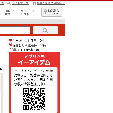
質問
サイトマップ
掲載ご希望のお客様へ
閲覧
キープ
0
0
履歴
リスト
ログイン
キープ中のお仕事（0件）
保存した検索条件（
0
件）
閲覧したお仕事（0件）
件