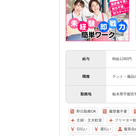
給与
時給1280円
職種
テント・備品
勤務地
栃木県宇都宮
即日勤務OK
履歴書不要
主婦・主夫歓迎
フリーター
日払い
週払い
服装自