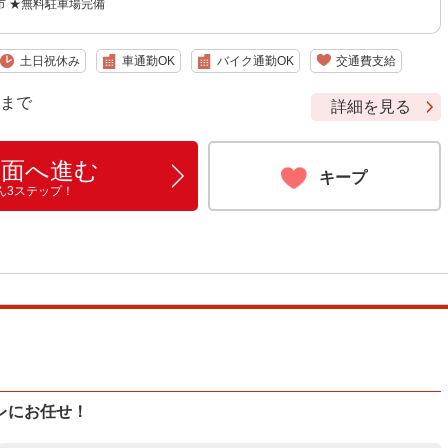
市 ★無料駐車場完備
土日祝休み
車通勤OK
バイク通勤OK
交通費支給
9 まで
詳細を見る
画面へ進む
キープ
ん3ステップ！
レにお任せ！