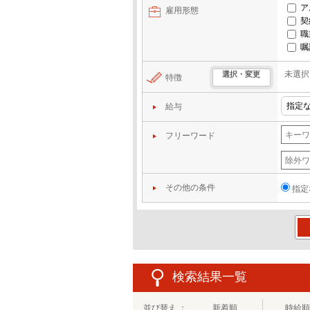
ア
雇用形態
契
職
嘱
未選択
選択・変更
特徴
給与
フリーワード
その他の条件
指定
この
検索結果一覧
並び替え ：
新着順
時給順