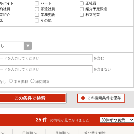
ルバイト
パート
正社員
約社員
派遣社員
紹介予定派遣
業紹介
業務委託
独立開業
託
その他
を含む
を含まない
なし
本日掲載
締切間近
この検索条件を保存
条件で検索
25 件
の情報が見つかりました
日給順
月給順
並び替え解除