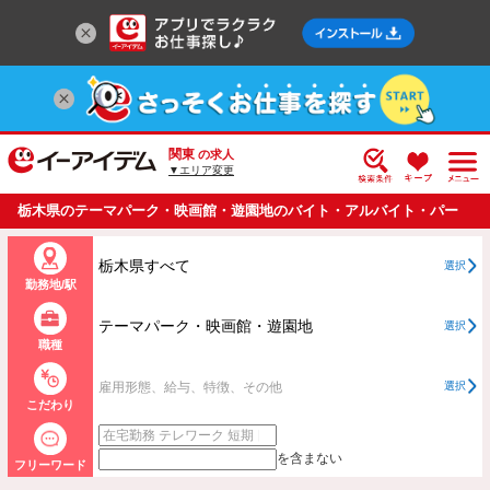
関東
の求人
▼エリア変更
栃木県のテーマパーク・映画館・遊園地のバイト・アルバイト・パー
トの求人情報一覧
栃木県すべて
選択
勤務地/駅
テーマパーク・映画館・遊園地
選択
職種
雇用形態、給与、特徴、その他
選択
こだわり
を含まない
フリーワード