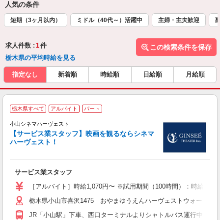
人気の条件
短期（3ヶ月以内）
ミドル（40代～）活躍中
主婦・主夫歓迎
求人件数 :
1
件
この検索条件を保存
栃木県の平均時給を見る
指定なし
新着順
時給順
日給順
月給順
栃木県すべて
アルバイト
パート
小山シネマハーヴェスト
未
【サービス業スタッフ】映画を観るならシネマ
内
ハーヴェスト！
べ
方
特
サービス業スタッフ
［アルバイト］時給1,070円〜 ※試用期間（100時間）：時給1,068
栃木県小山市喜沢1475 おやまゆうえんハーヴェストウォーク
JR「小山駅」下車、西口ターミナルよりシャトルバス運行中