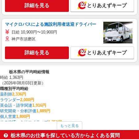
詳細を見る
とりあえずキープ
マイクロバスによる施設利用者送迎ドライバー
日給 10,900円〜10,900円
神戸市須磨区
詳細を見る
とりあえずキープ
栃木県の平均時給情報
時給 1,363円
（2026年08月03日更新）
職種別平均時給
薬剤師
2,336円
ラウンダー
2,000円
英会話・語学関連
1,916円
研究開発・分析評価
1,889円
個人営業
1,800円
その他IT・クリエイティブ
1,751円
もっと見る
システムエンジニア・プログラマー
1,750円
法人営業
1,717円
栃木県のお仕事を探している方からよくある質問
購買・資材
1,700円