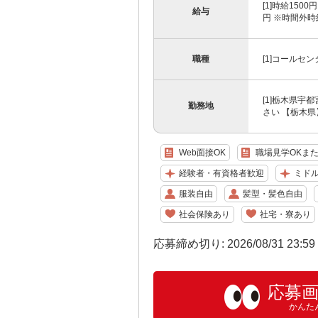
[1]時給150
給与
円 ※時間外時給
職種
[1]コールセ
[1]栃木県宇
勤務地
さい 【栃木県
Web面接OK
職場見学OKま
経験者・有資格者歓迎
ミドル
服装自由
髪型・髪色自由
社会保険あり
社宅・寮あり
応募締め切り: 2026/08/31 23:5
応募
かんた