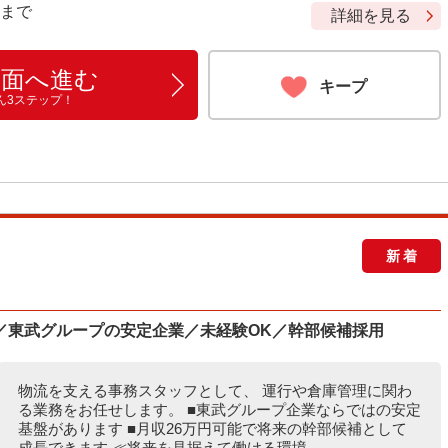
9 まで
詳細を見る
画面へ進む
キープ
ん3ステップ！
新着
／東武グループの安定企業／未経験OK／幹部候補採用
物流を支える事務スタッフとして、 運行や倉庫管理に関わ
る業務をお任せします。 ■東武グループ企業ならではの安定
基盤があります ■月収26万円可能で将来の幹部候補として
成長できます ≪将来を見据えて働ける環境...