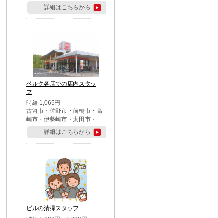
詳細はこちらから
ベルク各店での店内スタッ
フ
時給 1,065円
古河市・佐野市・前橋市・高
崎市・伊勢崎市・太田市・館
林市・藤岡市・大泉町・さい
詳細はこちらから
たま市北区・川越市・熊谷
市・行田市・秩父市・所沢
市・飯能市・東松山市・坂戸
市・鶴ケ島市・千葉市中央
区・市川市・松戸市・習志野
市・柏市・流山市・八千代
市・足立区・江戸川区・八王
子市・町田市
ビルの清掃スタッフ