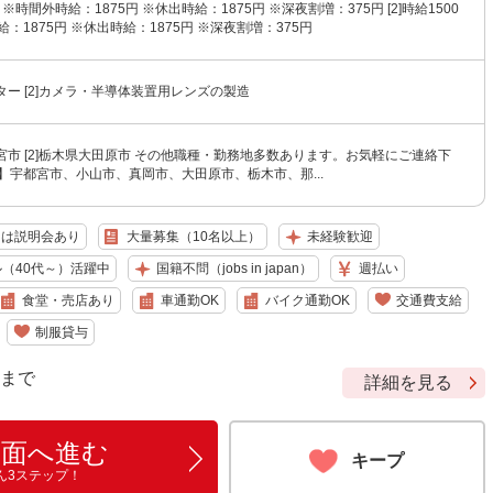
0円 ※時間外時給：1875円 ※休出時給：1875円 ※深夜割増：375円 [2]時給1500
：1875円 ※休出時給：1875円 ※深夜割増：375円
ンター [2]カメラ・半導体装置用レンズの製造
都宮市 [2]栃木県大田原市 その他職種・勤務地多数あります。お気軽にご連絡下
】宇都宮市、小山市、真岡市、大田原市、栃木市、那...
たは説明会あり
大量募集（10名以上）
未経験歓迎
（40代～）活躍中
国籍不問（jobs in japan）
週払い
食堂・売店あり
車通勤OK
バイク通勤OK
交通費支給
制服貸与
9 まで
詳細を見る
画面へ進む
キープ
ん3ステップ！