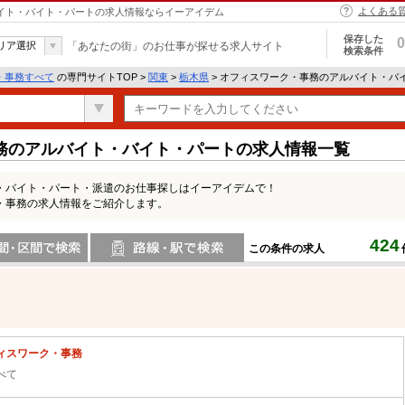
よくある
バイト・バイト・パートの求人情報ならイーアイデム
保存した
0
リア選択
「あなたの街」のお仕事が探せる求人サイト
検索条件
・事務すべて
の専門サイトTOP >
関東
>
栃木県
> オフィスワーク・事務のアルバイト・バ
務のアルバイト・バイト・パートの求人情報一覧
・バイト・パート・派遣のお仕事探しはイーアイデムで！
・事務の求人情報をご紹介します。
424
この条件の求人
間で検索
路線・駅・駅で検索
ィスワーク・事務
べて