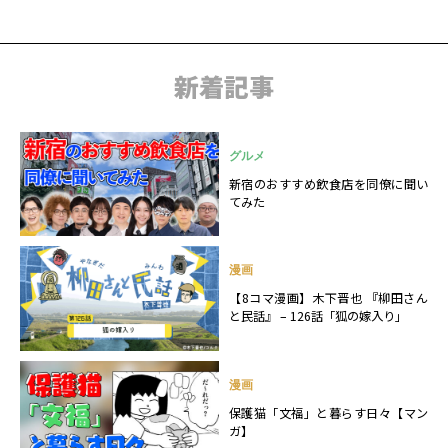
新着記事
グルメ
新宿のおすすめ飲食店を同僚に聞い
てみた
漫画
【8コマ漫画】木下晋也 『柳田さん
と民話』 – 126話「狐の嫁入り」
漫画
保護猫「文福」と暮らす日々【マン
ガ】