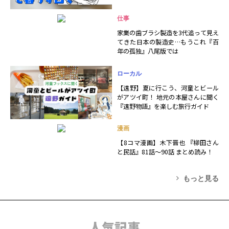
仕事
家業の歯ブラシ製造を3代追って見え
てきた日本の製造史…もうこれ『百
年の孤独』八尾版では
ローカル
【遠野】夏に行こう、河童とビール
がアツイ町！ 地元の本屋さんに聞く
『遠野物語』を楽しむ旅行ガイド
漫画
【8コマ漫画】木下晋也 『柳田さん
と民話』81話～90話 まとめ読み！
もっと見る
人気記事