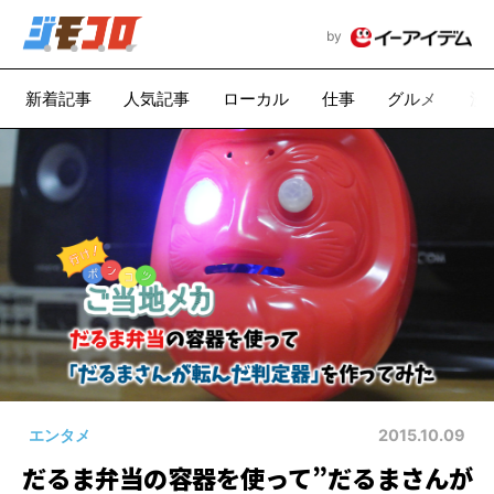
by
新着記事
人気記事
ローカル
仕事
グルメ
漫
エンタメ
2015.10.09
だるま弁当の容器を使って”だるまさんが