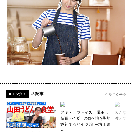
の記事
# エンタメ
もっとみる
アギト、ファイズ、電王……
みんなの
仮面ライダーのロケ地を聖地
教えて
巡礼するバイク旅 ～埼玉編
～