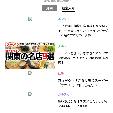
月間
殿堂入り
エンタメ
【34時間の船旅】自販機しかないフ
ェリーで東京から北九州までダラダ
ラと過ごすだけの一人旅
グルメ
ラーメンを食べ歩きすぎたバンドマ
ンが選ぶ、ガチでうまい関東の名店9
選！
仕事
惣菜がウマすぎると噂のスーパー
『ヤオコー』で作り方を学ぶ
カルチャー
暑い夏だからオススメしたい、ジャ
ンル別ホラー映画9選