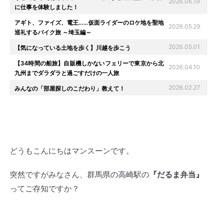
2026.06.19
に仕事を体験しました！
アギト、ファイズ、電王……仮面ライダーのロケ地を聖地
2026.05.29
巡礼するバイク旅 ～埼玉編～
2026.05.01
【気になっている土地を歩く】川越を歩こう
【34時間の船旅】自販機しかないフェリーで東京から北
2026.04.10
九州までダラダラと過ごすだけの一人旅
2026.02.27
みんなの「部屋探しのこだわり」教えて！
どうもこんにちはマンスーンです。
群馬県の高崎駅の
『だるま弁当』
突然ですがみなさん、
ってご存知ですか？