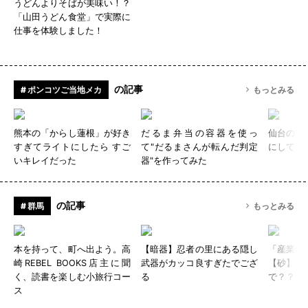
うどんよりそばが美味い！？
「山田うどん食堂」で実際に
仕事を体験しました！
の記事
# ポンコツご当地メカ
もっとみる
熊本の「からし蓮根」が好き
だるま弁当の容器を使っ
仙台の笹
すぎてライトにしたら すご
て"だるまさんが転んだ判定
にして滑
いキレイだった
器"を作ってみた
の記事
# 群馬
もっとみる
本を持って、町へ出よう。高
【暗器】忍者の里にある隠し
「産業廃
崎REBEL BOOKS店主に聞
武器がカッコ良すぎたでござ
【砂】を
く、読書を楽しむ小旅行コー
る
で？？
ス