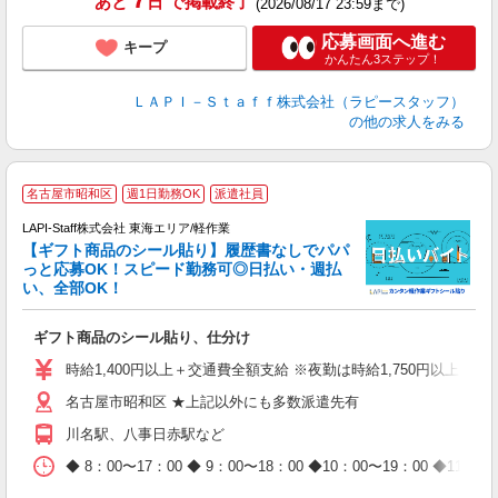
あと
日
で掲載終了
(2026/08/17 23:59まで)
応募画面へ進む
キープ
かんたん3ステップ！
ＬＡＰＩ－Ｓｔａｆｆ株式会社（ラピースタッフ）
の他の求人をみる
名古屋市昭和区
週1日勤務OK
派遣社員
LAPI-Staff株式会社 東海エリア/軽作業
【ギフト商品のシール貼り】履歴書なしでパパ
っと応募OK！スピード勤務可◎日払い・週払
い、全部OK！
入
ギフト商品のシール貼り、仕分け
量
迎
時給1,400円以上＋交通費全額支給 ※夜勤は時給1,750円以上（深夜手
給
名古屋市昭和区 ★上記以外にも多数派遣先有
期
休
川名駅、八事日赤駅など
日
タ
◆ 8：00〜17：00 ◆ 9：00〜18：00 ◆10：00〜1