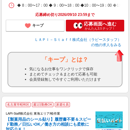
日
◆ 8：00〜17：00 ◆ 9：00〜18：00 ◆10：00〜1
タ
応募締め切り2026/09/10 23:59まで
応募画面へ進む
キープ
かんたん3ステップ！
ＬＡＰＩ－Ｓｔａｆｆ株式会社（ラピースタッフ）
の他の求人をみる
「キープ」とは？
気になるお仕事をワンクリックで保存
まとめてチェック＆まとめて応募も可能
会員登録無しで今すぐご利用いただけます
名古屋市昭和区
週1日勤務OK
派遣社員
LAPI-Staff株式会社 東海エリア/軽作業
【製菓用品のシール貼り】履歴書不要＆スピー
ド勤務／日払いOK／働き方の相談にも柔軟に
対応ＯＫ！