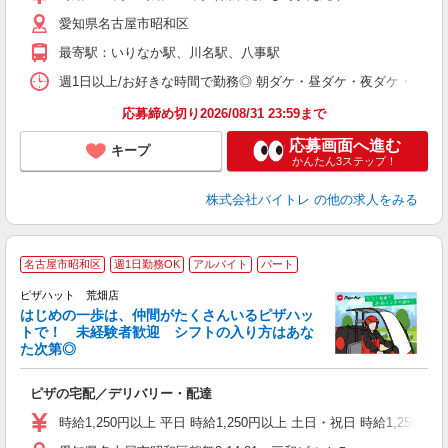
（
愛知県名古屋市昭和区
短
K
最寄駅：いりなか駅、川名駅、八事駅
日
髪
週1日以上/お好きな時間で勤務◎ 朝ダケ・昼ダケ・夜ダケ・夜勤など、 ご自
応募締め切り2026/08/31 23:59まで
応募画面へ進む
キープ
かんたん3ステップ！
株式会社バイトレ
の他の求人をみる
名古屋市昭和区
週1日勤務OK
アルバイト
パート
♪
ピザハット 荒畑店
はじめの一歩は、仲間がたくさんいるピザハッ
トで！ 未経験者歓迎 シフトの入り方はあな
れ
た次第◎
友
躍
ピザの宅配／デリバリー・配達
（
中
時給1,250円以上 平日 時給1,250円以上 土日・祝日 時給1,250円以
ル