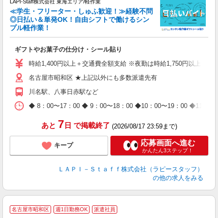
LAPI-Staff株式会社 東海エリア/軽作業
≪学生・フリーター・しゅふ歓迎！≫経験不問
相
◎日払い＆単発OK！自由シフトで働けるシン
プル軽作業！
見
ギフトやお菓子の仕分け・シール貼り
入
量
時給1,400円以上＋交通費全額支給 ※夜勤は時給1,750円以上（深夜手
迎
名古屋市昭和区 ★上記以外にも多数派遣先有
給
期
川名駅、八事日赤駅など
休
日
◆ 8：00〜17：00 ◆ 9：00〜18：00 ◆10：00〜1
タ
7
あと
日
で掲載終了
(2026/08/17 23:59まで)
応募画面へ進む
キープ
かんたん3ステップ！
ＬＡＰＩ－Ｓｔａｆｆ株式会社（ラピースタッフ）
の他の求人をみる
名古屋市昭和区
週1日勤務OK
派遣社員