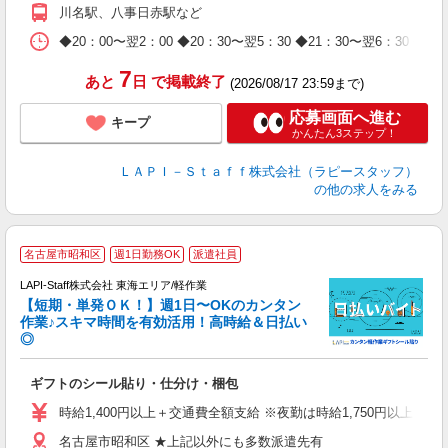
期
川名駅、八事日赤駅など
休
日
◆20：00〜翌2：00 ◆20：30〜翌5：30 ◆21：30〜
タ
7
あと
日
で掲載終了
(2026/08/17 23:59まで)
応募画面へ進む
キープ
かんたん3ステップ！
ＬＡＰＩ－Ｓｔａｆｆ株式会社（ラピースタッフ）
の他の求人をみる
＼
名古屋市昭和区
週1日勤務OK
派遣社員
LAPI-Staff株式会社 東海エリア/軽作業
【短期・単発ＯＫ！】週1日〜OKのカンタン
作業♪スキマ時間を有効活用！高時給＆日払い
◎
時
ギフトのシール貼り・仕分け・梱包
入
量
時給1,400円以上＋交通費全額支給 ※夜勤は時給1,750円以上（深夜手
迎
名古屋市昭和区 ★上記以外にも多数派遣先有
給