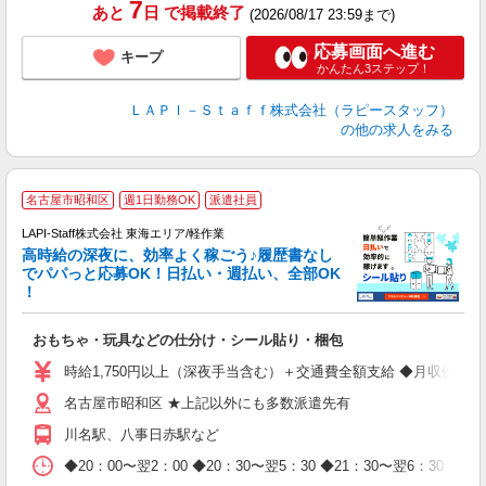
7
あと
日
で掲載終了
(2026/08/17 23:59まで)
応募画面へ進む
キープ
かんたん3ステップ！
ＬＡＰＩ－Ｓｔａｆｆ株式会社（ラピースタッフ）
の他の求人をみる
名古屋市昭和区
週1日勤務OK
派遣社員
LAPI-Staff株式会社 東海エリア/軽作業
高時給の深夜に、効率よく稼ごう♪履歴書なし
でパパっと応募OK！日払い・週払い、全部OK
！
を
おもちゃ・玩具などの仕分け・シール貼り・梱包
入
量
時給1,750円以上（深夜手当含む）＋交通費全額支給 ◆月収例 308,0
迎
名古屋市昭和区 ★上記以外にも多数派遣先有
給
期
川名駅、八事日赤駅など
休
日
◆20：00〜翌2：00 ◆20：30〜翌5：30 ◆21：30〜
タ