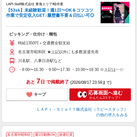
LAPI-Staff株式会社 東海エリア/軽作業
軟
【53sk】未経験歓迎！週1日〜OK＆コツコツ
作業で安定収入GET♪履歴書不要＆日払い可◎
ま
入
ピッキング・仕分け・梱包
躍
払
時給1350円＋交通費全額支給
限
名古屋市昭和区 ★上記以外にも多数派遣先有
由
色
川名駅、八事日赤駅など
通
・8:00〜16:30 ・9:00〜17:30 ・10:00〜18:
7
あと
日
で掲載終了
(2026/08/17 23:59まで)
応募画面へ進む
キープ
かんたん3ステップ！
ＬＡＰＩ－Ｓｔａｆｆ株式会社（ラピースタッフ）
の他の求人をみる
名古屋市昭和区
週1日勤務OK
派遣社員