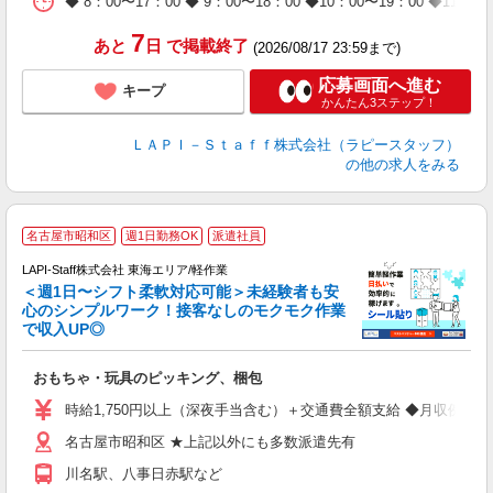
◆ 8：00〜17：00 ◆ 9：00〜18：00 ◆10：00〜1
タ
7
あと
日
で掲載終了
(2026/08/17 23:59まで)
応募画面へ進む
キープ
かんたん3ステップ！
ＬＡＰＩ－Ｓｔａｆｆ株式会社（ラピースタッフ）
の他の求人をみる
名古屋市昭和区
週1日勤務OK
派遣社員
LAPI-Staff株式会社 東海エリア/軽作業
＜週1日〜シフト柔軟対応可能＞未経験者も安
心のシンプルワーク！接客なしのモクモク作業
で収入UP◎
を
おもちゃ・玩具のピッキング、梱包
入
量
時給1,750円以上（深夜手当含む）＋交通費全額支給 ◆月収例 308,0
迎
名古屋市昭和区 ★上記以外にも多数派遣先有
給
期
川名駅、八事日赤駅など
休