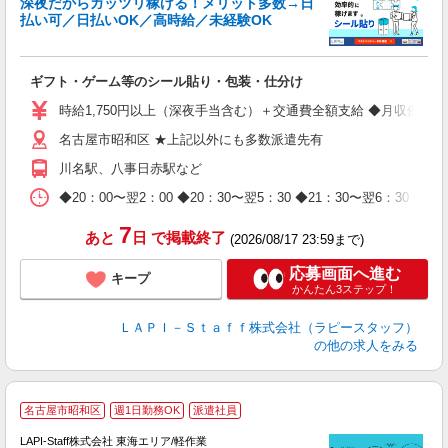
深夜だからガッツリ稼げる！メリット多数→日
払い可／日払いOK／高時給／未経験OK
よ
間
入
ギフト・ゲーム等のシール貼り・包装・仕分け
量
迎
時給1,750円以上（深夜手当含む）＋交通費全額支給 ◆月収例 308,0
給
名古屋市昭和区 ★上記以外にも多数派遣先有
期
休
川名駅、八事日赤駅など
日
タ
◆20：00〜翌2：00 ◆20：30〜翌5：30 ◆21：30〜
7
あと
日
で掲載終了
(2026/08/17 23:59まで)
応募画面へ進む
キープ
かんたん3ステップ！
ＬＡＰＩ－Ｓｔａｆｆ株式会社（ラピースタッフ）
の他の求人をみる
名古屋市昭和区
週1日勤務OK
派遣社員
LAPI-Staff株式会社 東海エリア/軽作業