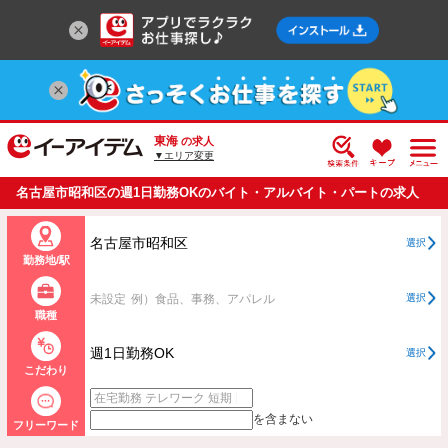
東海
の求人
▼エリア変更
名古屋市昭和区の週1日勤務OKのバイト・アルバイト・パートの求人
情報一覧
名古屋市昭和区
選択
勤務地/駅
未設定
例）食品、事務、アパレル
選択
職種
週1日勤務OK
選択
こだわり
を含まない
フリーワード