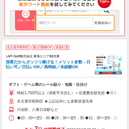
お
名古屋市昭和区
週1日勤務OK
派遣社員
2
LAPI-Staff株式会社 東海エリア/軽作業
深夜だからガッツリ稼げる！メリット多数→日
払い可／日払いOK／高時給／未経験OK
よ
間
入
ギフト・ゲーム等のシール貼り・包装・仕分け
量
迎
時給1,750円以上（深夜手当含む）＋交通費全額支給 ◆月収例 308,0
給
名古屋市昭和区 ★上記以外にも多数派遣先有
期
休
川名駅、八事日赤駅など
日
タ
◆20：00〜翌2：00 ◆20：30〜翌5：30 ◆21：30〜
7