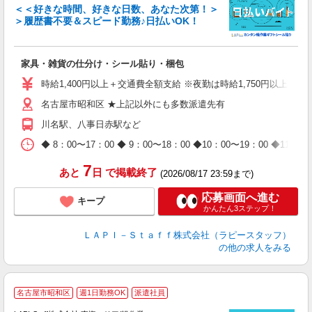
＜＜好きな時間、好きな日数、あなた次第！＞
＞履歴書不要＆スピード勤務♪日払いOK！
者
家具・雑貨の仕分け・シール貼り・梱包
入
量
時給1,400円以上＋交通費全額支給 ※夜勤は時給1,750円以上（深夜手
迎
名古屋市昭和区 ★上記以外にも多数派遣先有
給
期
川名駅、八事日赤駅など
休
日
◆ 8：00〜17：00 ◆ 9：00〜18：00 ◆10：00〜1
タ
7
あと
日
で掲載終了
(2026/08/17 23:59まで)
応募画面へ進む
キープ
かんたん3ステップ！
ＬＡＰＩ－Ｓｔａｆｆ株式会社（ラピースタッフ）
の他の求人をみる
名古屋市昭和区
週1日勤務OK
派遣社員