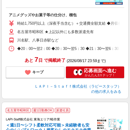
く
アニメグッズやお菓子等の仕分け、梱包
入
量
時給1,750円以上（深夜手当含む）＋交通費全額支給 ◆月収例 308,0
迎
名古屋市昭和区 ★上記以外にも多数派遣先有
給
期
川名駅、八事日赤駅など
休
日
◆20：00〜翌2：00 ◆20：30〜翌5：30 ◆21：30〜
タ
7
あと
日
で掲載終了
(2026/08/17 23:59まで)
応募画面へ進む
キープ
かんたん3ステップ！
ＬＡＰＩ－Ｓｔａｆｆ株式会社（ラピースタッフ）
の他の求人をみる
名古屋市昭和区
週1日勤務OK
派遣社員
LAPI-Staff株式会社 東海エリア/軽作業
＜週1日〜シフト柔軟対応可能＞未経験者も安