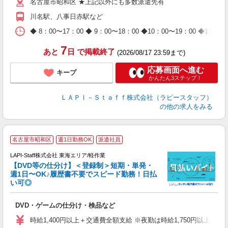
名古屋市昭和区 ★上記以外にも多数派遣先有
給
期
川名駅、八事日赤駅など
休
日
◆ 8：00〜17：00 ◆ 9：00〜18：00 ◆10：00〜1
タ
7
あと
日
で掲載終了
(2026/08/17 23:59まで)
応募画面へ進む
キープ
かんたん3ステップ！
ＬＡＰＩ－Ｓｔａｆｆ株式会社（ラピースタッフ）
の他の求人をみる
名古屋市昭和区
週1日勤務OK
派遣社員
LAPI-Staff株式会社 東海エリア/軽作業
【DVD等の仕分け】＜登録制＞短期・単発・
週1日〜OK♪履歴書不要でスピード勤務！日払
い可◎
見
DVD・ゲームの仕分け・検品など
入
量
時給1,400円以上＋交通費全額支給 ※夜勤は時給1,750円以上（深夜手
迎