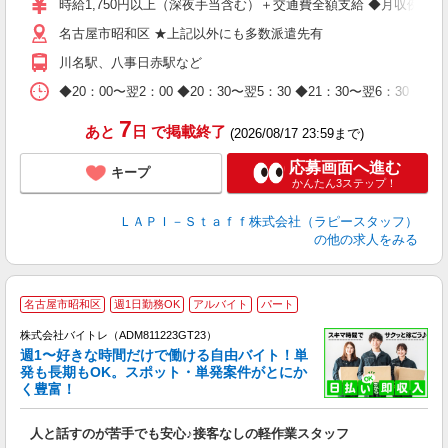
時給1,750円以上（深夜手当含む）＋交通費全額支給 ◆月収例 308,0
迎
名古屋市昭和区 ★上記以外にも多数派遣先有
給
期
川名駅、八事日赤駅など
休
日
◆20：00〜翌2：00 ◆20：30〜翌5：30 ◆21：30〜
タ
7
あと
日
で掲載終了
(2026/08/17 23:59まで)
応募画面へ進む
キープ
かんたん3ステップ！
ＬＡＰＩ－Ｓｔａｆｆ株式会社（ラピースタッフ）
の他の求人をみる
名古屋市昭和区
週1日勤務OK
アルバイト
パート
株式会社バイトレ（ADM811223GT23）
週1〜好きな時間だけで働ける自由バイト！単
発も長期もOK。スポット・単発案件がとにか
も
く豊富！
気
人と話すのが苦手でも安心♪接客なしの軽作業スタッフ
即