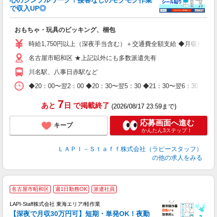
心のシンプルワーク！接客なしのモクモク作業
で収入UP◎
を
おもちゃ・玩具のピッキング、梱包
入
量
時給1,750円以上（深夜手当含む）＋交通費全額支給 ◆月収例 308,0
迎
名古屋市昭和区 ★上記以外にも多数派遣先有
給
期
川名駅、八事日赤駅など
休
日
◆20：00〜翌2：00 ◆20：30〜翌5：30 ◆21：30〜
タ
7
あと
日
で掲載終了
(2026/08/17 23:59まで)
応募画面へ進む
キープ
かんたん3ステップ！
ＬＡＰＩ－Ｓｔａｆｆ株式会社（ラピースタッフ）
の他の求人をみる
名古屋市昭和区
週1日勤務OK
派遣社員
で
LAPI-Staff株式会社 東海エリア/軽作業
【深夜で月収30万円可】短期・単発OK！夜勤