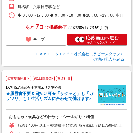
期
川名駅、八事日赤駅など
休
日
◆ 8：00〜17：00 ◆ 9：00〜18：00 ◆10：00〜1
タ
7
あと
日
で掲載終了
(2026/08/17 23:59まで)
応募画面へ進む
キープ
かんたん3ステップ！
ＬＡＰＩ－Ｓｔａｆｆ株式会社（ラピースタッフ）
の他の求人をみる
名古屋市昭和区
週1日勤務OK
派遣社員
LAPI-Staff株式会社 東海エリア/軽作業
★履歴書不要＆日払い可★「サクッと」も「ガ
ッツリ」も！生活リズムに合わせて働けます♪
リ
おもちゃ・玩具などの仕分け・シール貼り・梱包
入
量
時給1,400円以上＋交通費全額支給 ※夜勤は時給1,750円以上（深夜手
迎