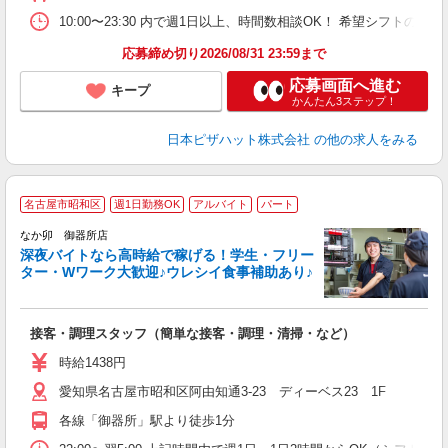
険
K
10:00〜23:30 内で週1日以上、時間数相談OK！ 希望シフト
（
応募締め切り2026/08/31 23:59まで
応募画面へ進む
キープ
かんたん3ステップ！
日本ピザハット株式会社
の他の求人をみる
名古屋市昭和区
週1日勤務OK
アルバイト
パート
ん
なか卯 御器所店
深夜バイトなら高時給で稼げる！学生・フリー
ター・Wワーク大歓迎♪ウレシイ食事補助あり♪
助
と
接客・調理スタッフ（簡単な接客・調理・清掃・など）
未
日
時給1438円
ワ
愛知県名古屋市昭和区阿由知通3-23 ディーベス23 1F
り
各線「御器所」駅より徒歩1分