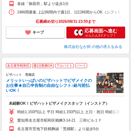
各線「御器所」駅より徒歩1分
24時間募集 上記時間内で週1日、1日2時間からOK（シフト制） 
応募締め切り2026/08/31 23:59まで
応募画面へ進む
キープ
かんたん3ステップ！
株式会社なか卯
の他の求人をみる
名古屋市昭和区
週1日勤務OK
アルバイト
パート
ピザハット 荒畑店
メリットいっぱいのピザハットでピザメイクの
お仕事★自己申告制の自由なシフト♪給与前払
いOK！
う
だ
未経験OK！ピザハットピザメイクスタッフ（インストア）
友
躍
時給1,150円以上 平日 時給1,150円以上 土日・祝日 時給1,150円以
（
愛知県名古屋市昭和区鶴舞3-14-21 三和ビル１Ｆ
中
ル
名古屋市営地下鉄鶴舞線「荒畑駅」より徒歩5分