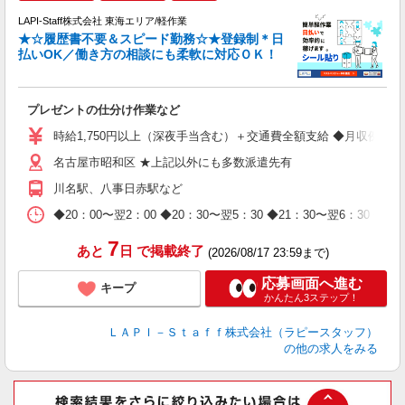
LAPI-Staff株式会社 東海エリア/軽作業
★☆履歴書不要＆スピード勤務☆★登録制＊日
払いOK／働き方の相談にも柔軟に対応ＯＫ！
ト
プレゼントの仕分け作業など
入
量
時給1,750円以上（深夜手当含む）＋交通費全額支給 ◆月収例 308,0
迎
名古屋市昭和区 ★上記以外にも多数派遣先有
給
期
川名駅、八事日赤駅など
休
日
◆20：00〜翌2：00 ◆20：30〜翌5：30 ◆21：30〜
タ
7
あと
日
で掲載終了
(2026/08/17 23:59まで)
応募画面へ進む
キープ
かんたん3ステップ！
ＬＡＰＩ－Ｓｔａｆｆ株式会社（ラピースタッフ）
の他の求人をみる