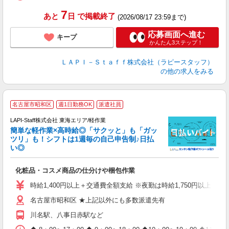
タ
7
あと
日
で掲載終了
(2026/08/17 23:59まで)
応募画面へ進む
キープ
かんたん3ステップ！
ＬＡＰＩ－Ｓｔａｆｆ株式会社（ラピースタッフ）
の他の求人をみる
名古屋市昭和区
週1日勤務OK
派遣社員
LAPI-Staff株式会社 東海エリア/軽作業
簡単な軽作業×高時給◎「サクッと」も「ガッ
談
ツリ」も！シフトは1週毎の自己申告制♪日払
い◎
こ
化粧品・コスメ商品の仕分けや梱包作業
入
量
時給1,400円以上＋交通費全額支給 ※夜勤は時給1,750円以上（深夜手
迎
名古屋市昭和区 ★上記以外にも多数派遣先有
給
期
川名駅、八事日赤駅など
休
日