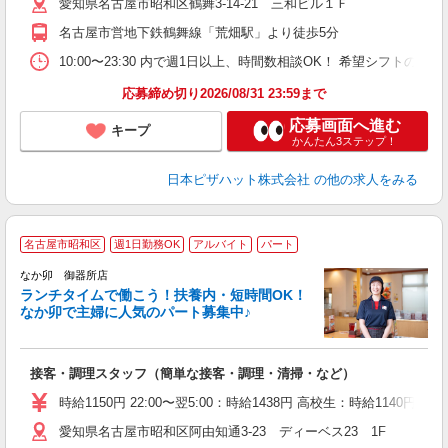
愛知県名古屋市昭和区鶴舞3-14-21 三和ビル１Ｆ
険
K
名古屋市営地下鉄鶴舞線「荒畑駅」より徒歩5分
（
10:00〜23:30 内で週1日以上、時間数相談OK！ 希望シフト
応募締め切り2026/08/31 23:59まで
応募画面へ進む
キープ
かんたん3ステップ！
日本ピザハット株式会社
の他の求人をみる
名古屋市昭和区
週1日勤務OK
アルバイト
パート
気
なか卯 御器所店
ランチタイムで働こう！扶養内・短時間OK！
なか卯で主婦に人気のパート募集中♪
き
接客・調理スタッフ（簡単な接客・調理・清掃・など）
未
O
時給1150円 22:00〜翌5:00：時給1438円 高校生：時給1140円
K
愛知県名古屋市昭和区阿由知通3-23 ディーベス23 1F