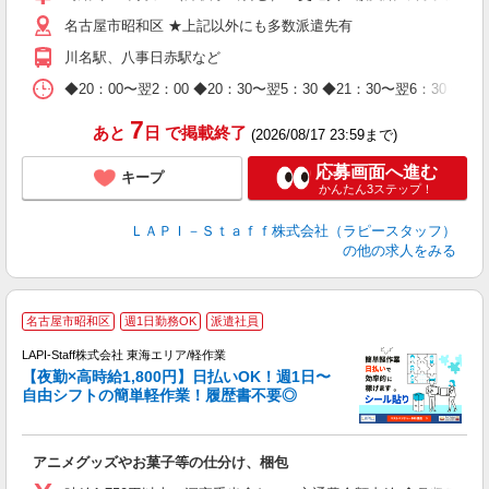
迎
名古屋市昭和区 ★上記以外にも多数派遣先有
給
期
川名駅、八事日赤駅など
休
日
◆20：00〜翌2：00 ◆20：30〜翌5：30 ◆21：30〜
タ
7
あと
日
で掲載終了
(2026/08/17 23:59まで)
応募画面へ進む
キープ
かんたん3ステップ！
ＬＡＰＩ－Ｓｔａｆｆ株式会社（ラピースタッフ）
の他の求人をみる
名古屋市昭和区
週1日勤務OK
派遣社員
時
LAPI-Staff株式会社 東海エリア/軽作業
【夜勤×高時給1,800円】日払いOK！週1日〜
自由シフトの簡単軽作業！履歴書不要◎
く
アニメグッズやお菓子等の仕分け、梱包
入
量