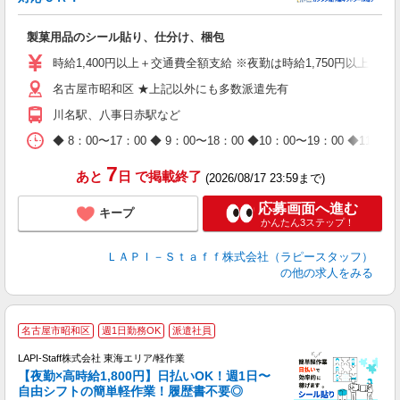
入
製菓用品のシール貼り、仕分け、梱包
量
迎
時給1,400円以上＋交通費全額支給 ※夜勤は時給1,750円以上（深夜手
給
名古屋市昭和区 ★上記以外にも多数派遣先有
期
休
川名駅、八事日赤駅など
日
タ
◆ 8：00〜17：00 ◆ 9：00〜18：00 ◆10：00〜1
7
あと
日
で掲載終了
(2026/08/17 23:59まで)
応募画面へ進む
キープ
かんたん3ステップ！
ＬＡＰＩ－Ｓｔａｆｆ株式会社（ラピースタッフ）
の他の求人をみる
名古屋市昭和区
週1日勤務OK
派遣社員
時
LAPI-Staff株式会社 東海エリア/軽作業
【夜勤×高時給1,800円】日払いOK！週1日〜
自由シフトの簡単軽作業！履歴書不要◎