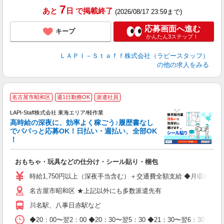
7
あと
日
で掲載終了
(2026/08/17 23:59まで)
応募画面へ進む
キープ
かんたん3ステップ！
ＬＡＰＩ－Ｓｔａｆｆ株式会社（ラピースタッフ）
の他の求人をみる
名古屋市昭和区
週1日勤務OK
派遣社員
LAPI-Staff株式会社 東海エリア/軽作業
高時給の深夜に、効率よく稼ごう♪履歴書なし
でパパっと応募OK！日払い・週払い、全部OK
！
を
おもちゃ・玩具などの仕分け・シール貼り・梱包
入
量
時給1,750円以上（深夜手当含む）＋交通費全額支給 ◆月収例 308,0
迎
名古屋市昭和区 ★上記以外にも多数派遣先有
給
期
川名駅、八事日赤駅など
休
日
◆20：00〜翌2：00 ◆20：30〜翌5：30 ◆21：30〜