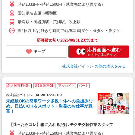
活
時給1333円〜時給1500円（就業先により異なる）
（
愛知県名古屋市昭和区
短
K
最寄駅：御器所駅、荒畑駅、吹上駅
日
髪
週1日以上/お好きな時間で勤務◎ 朝ダケ・昼ダケ・夜ダケ・夜勤など、 ご自
応募締め切り2026/08/31 23:59まで
応募画面へ進む
キープ
かんたん3ステップ！
株式会社バイトレ
の他の求人をみる
名古屋市昭和区
週1日勤務OK
アルバイト
パート
株式会社バイトレ（ADM811220GT53）
未経験OKの簡単ワーク多数！体への負担少な
め。日払いOK＆スポット・単発のお仕事が豊
富！
ス
ロ
【迷ったらコレ】箱に入れるだけ♪モクモク軽作業スタッフ
即
活
時給1333円〜時給1500円（就業先により異なる）