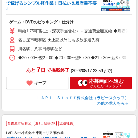
で稼げるシンプル軽作業！日払い＆履歴書不要
♪
か
ゲーム・DVDのピッキング・仕分け
入
量
時給1,750円以上（深夜手当含む）＋交通費全額支給 ◆月収例 308,0
迎
名古屋市昭和区 ★上記以外にも多数派遣先有
給
期
川名駅、八事日赤駅など
休
日
◆20：00〜翌2：00 ◆20：30〜翌5：30 ◆21：30〜
タ
7
あと
日
で掲載終了
(2026/08/17 23:59まで)
応募画面へ進む
キープ
かんたん3ステップ！
ＬＡＰＩ－Ｓｔａｆｆ株式会社（ラピースタッフ）
の他の求人をみる
お
名古屋市昭和区
週1日勤務OK
派遣社員
2
LAPI-Staff株式会社 東海エリア/軽作業