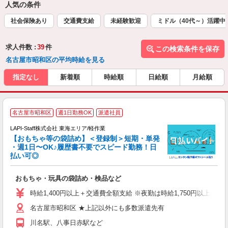
人気の条件
社会保険あり
交通費支給
未経験歓迎
ミドル（40代～）活躍中
求人件数 :
39
件
この検索条件を保存
名古屋市昭和区の平均時給を見る
指定なし
新着順
時給順
日給順
月給順
名古屋市昭和区
週1日勤務OK
派遣社員
LAPI-Staff株式会社 東海エリア/軽作業
【おもちゃ等の袋詰め】＜登録制＞短期・単発
・週1日〜OK♪履歴書不要でスピード勤務！日
払い可◎
見
おもちゃ・玩具の袋詰め・検品など
入
量
時給1,400円以上＋交通費全額支給 ※夜勤は時給1,750円以上（深夜手
迎
名古屋市昭和区 ★上記以外にも多数派遣先有
給
期
川名駅、八事日赤駅など
休