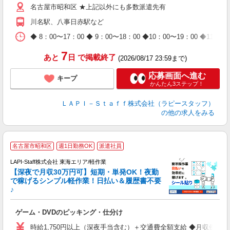
名古屋市昭和区 ★上記以外にも多数派遣先有
給
期
川名駅、八事日赤駅など
休
日
◆ 8：00〜17：00 ◆ 9：00〜18：00 ◆10：00〜1
タ
7
あと
日
で掲載終了
(2026/08/17 23:59まで)
応募画面へ進む
キープ
かんたん3ステップ！
ＬＡＰＩ－Ｓｔａｆｆ株式会社（ラピースタッフ）
の他の求人をみる
名古屋市昭和区
週1日勤務OK
派遣社員
で
LAPI-Staff株式会社 東海エリア/軽作業
【深夜で月収30万円可】短期・単発OK！夜勤
で稼げるシンプル軽作業！日払い＆履歴書不要
♪
か
ゲーム・DVDのピッキング・仕分け
入
量
時給1,750円以上（深夜手当含む）＋交通費全額支給 ◆月収例 308,0