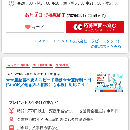
日
◆20：00〜翌2：00 ◆20：30〜翌5：30 ◆21：30〜
タ
7
あと
日
で掲載終了
(2026/08/17 23:59まで)
応募画面へ進む
キープ
かんたん3ステップ！
ＬＡＰＩ－Ｓｔａｆｆ株式会社（ラピースタッフ）
の他の求人をみる
名古屋市昭和区
週1日勤務OK
派遣社員
LAPI-Staff株式会社 東海エリア/軽作業
★☆履歴書不要＆スピード勤務☆★登録制＊日
払いOK／働き方の相談にも柔軟に対応ＯＫ！
ト
プレゼントの仕分け作業など
入
量
時給1,750円以上（深夜手当含む）＋交通費全額支給 ◆月収例 308,0
迎
名古屋市昭和区 ★上記以外にも多数派遣先有
給
期
川名駅、八事日赤駅など