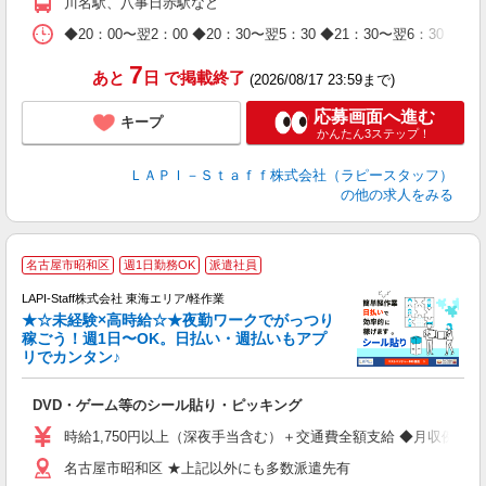
川名駅、八事日赤駅など
休
日
◆20：00〜翌2：00 ◆20：30〜翌5：30 ◆21：30〜
タ
7
あと
日
で掲載終了
(2026/08/17 23:59まで)
応募画面へ進む
キープ
かんたん3ステップ！
ＬＡＰＩ－Ｓｔａｆｆ株式会社（ラピースタッフ）
の他の求人をみる
名古屋市昭和区
週1日勤務OK
派遣社員
LAPI-Staff株式会社 東海エリア/軽作業
★☆未経験×高時給☆★夜勤ワークでがっつり
稼ごう！週1日〜OK。日払い・週払いもアプ
リでカンタン♪
ン
DVD・ゲーム等のシール貼り・ピッキング
入
量
時給1,750円以上（深夜手当含む）＋交通費全額支給 ◆月収例 308,0
迎
名古屋市昭和区 ★上記以外にも多数派遣先有
給