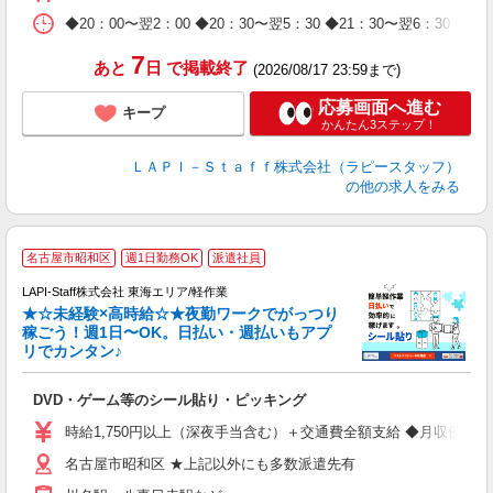
休
日
◆20：00〜翌2：00 ◆20：30〜翌5：30 ◆21：30〜
タ
7
あと
日
で掲載終了
(2026/08/17 23:59まで)
応募画面へ進む
キープ
かんたん3ステップ！
ＬＡＰＩ－Ｓｔａｆｆ株式会社（ラピースタッフ）
の他の求人をみる
名古屋市昭和区
週1日勤務OK
派遣社員
LAPI-Staff株式会社 東海エリア/軽作業
★☆未経験×高時給☆★夜勤ワークでがっつり
稼ごう！週1日〜OK。日払い・週払いもアプ
リでカンタン♪
ン
DVD・ゲーム等のシール貼り・ピッキング
入
量
時給1,750円以上（深夜手当含む）＋交通費全額支給 ◆月収例 308,0
迎
名古屋市昭和区 ★上記以外にも多数派遣先有
給
期