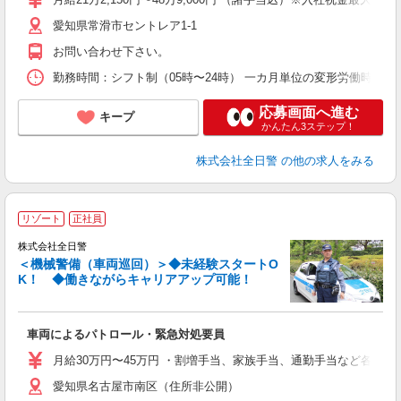
愛知県常滑市セントレア1-1
お問い合わせ下さい。
勤務時間：シフト制（05時〜24時） 一カ月単位の変形労働時間制
応募画面へ進む
キープ
かんたん3ステップ！
株式会社全日警
の他の求人をみる
リゾート
正社員
株式会社全日警
＜機械警備（車両巡回）＞◆未経験スタートO
K！ ◆働きながらキャリアアップ可能！
≪
車両によるパトロール・緊急対処要員
未
あ
月給30万円〜45万円 ・割増手当、家族手当、通勤手当など各種手当
職
愛知県名古屋市南区（住所非公開）