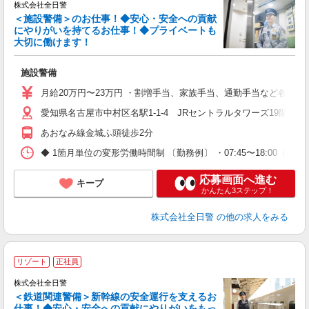
株式会社全日警
＜施設警備＞のお仕事！◆安心・安全への貢献
にやりがいを持てるお仕事！◆プライベートも
大切に働けます！
け
施設警備
未
与
月給20万円〜23万円 ・割増手当、家族手当、通勤手当など各種手当
愛知県名古屋市中村区名駅1-1-4 JRセントラルタワーズ19階
あおなみ線金城ふ頭徒歩2分
◆ 1箇月単位の変形労働時間制 〔勤務例〕 ・07:45〜18:00（休憩1H）
応募画面へ進む
キープ
かんたん3ステップ！
株式会社全日警
の他の求人をみる
リゾート
正社員
株式会社全日警
＜鉄道関連警備＞新幹線の安全運行を支えるお
仕事！◆安心・安全への貢献にやりがいをもっ