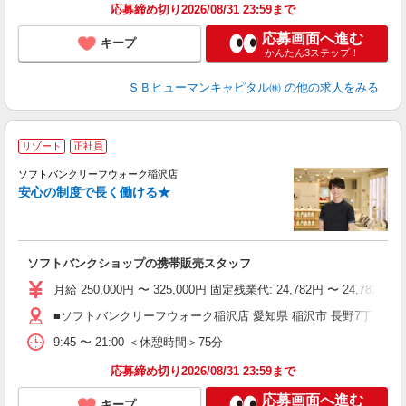
応募締め切り2026/08/31 23:59まで
応募画面へ進む
キープ
かんたん3ステップ！
ＳＢヒューマンキャピタル㈱
の他の求人をみる
リゾート
正社員
ソフトバンクリーフウォーク稲沢店
す
安心の制度で長く働ける★
ソフトバンクショップの携帯販売スタッフ
月給 250,000円 〜 325,000円 固定残業代: 24,782
■ソフトバンクリーフウォーク稲沢店 愛知県 稲沢市 長野7丁目 1‐
9:45 〜 21:00 ＜休憩時間＞75分
応募締め切り2026/08/31 23:59まで
応募画面へ進む
キープ