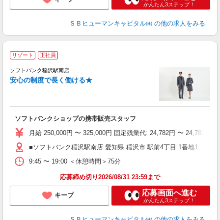
かんたん3ステップ！
ＳＢヒューマンキャピタル㈱
の他の求人をみる
リゾート
正社員
ソフトバンク稲沢駅南店
す
安心の制度で長く働ける★
ソフトバンクショップの携帯販売スタッフ
月給 250,000円 〜 325,000円 固定残業代: 24,782
■ソフトバンク稲沢駅南店 愛知県 稲沢市 駅前4丁目 1番地1
9:45 〜 19:00 ＜休憩時間＞75分
応募締め切り2026/08/31 23:59まで
応募画面へ進む
キープ
かんたん3ステップ！
ＳＢヒューマンキャピタル㈱
の他の求人をみる