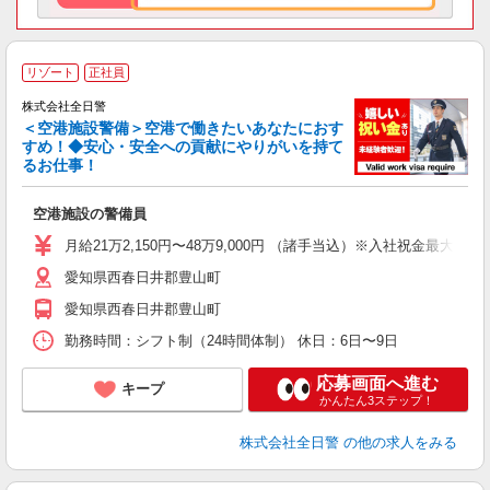
リゾート
正社員
株式会社全日警
＜空港施設警備＞空港で働きたいあなたにおす
すめ！◆安心・安全への貢献にやりがいを持て
度
るお仕事！
社
空港施設の警備員
未
リ
月給21万2,150円〜48万9,000円 （諸手当込）※入社祝金最大
あ
愛知県西春日井郡豊山町
愛知県西春日井郡豊山町
勤務時間：シフト制（24時間体制） 休日：6日〜9日
応募画面へ進む
キープ
かんたん3ステップ！
株式会社全日警
の他の求人をみる