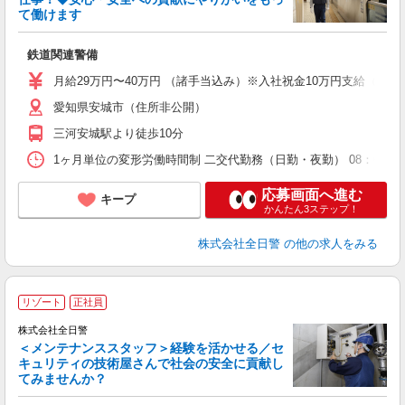
暇
て働けます
す
鉄道関連警備
未
与
月給29万円〜40万円 （諸手当込み）※入社祝金10万円支給（規定
愛知県安城市（住所非公開）
夜
三河安城駅より徒歩10分
1ヶ月単位の変形労働時間制 二交代勤務（日勤・夜勤） 08：00〜20：40
応募画面へ進む
キープ
かんたん3ステップ！
株式会社全日警
の他の求人をみる
リゾート
正社員
株式会社全日警
＜メンテナンススタッフ＞経験を活かせる／セ
キュリティの技術屋さんで社会の安全に貢献し
給
てみませんか？
ボ