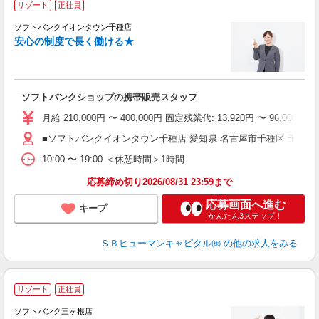
リゾート
正社員
ソフトバンクイオンタウン千種店
安心の制度で長く働ける★
モ
未
ソフトバンクショップの携帯販売スタッフ
セ
月給 210,000円 〜 400,000円 固定残業代: 13,92
■ソフトバンクイオンタウン千種店 愛知県 名古屋市千種区 千種2丁目
10:00 〜 19:00 ＜休憩時間＞1時間
応募締め切り2026/08/31 23:59まで
応募画面へ進む
キープ
かんたん3ステップ！
ＳＢヒューマンキャピタル㈱
の他の求人をみる
リゾート
正社員
ソフトバンク三ヶ根店