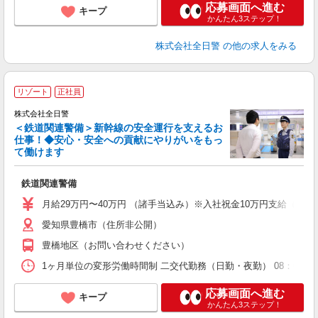
応募画面へ進む
キープ
かんたん3ステップ！
株式会社全日警
の他の求人をみる
リゾート
正社員
株式会社全日警
＜鉄道関連警備＞新幹線の安全運行を支えるお
仕事！◆安心・安全への貢献にやりがいをもっ
暇
て働けます
す
鉄道関連警備
未
与
月給29万円〜40万円 （諸手当込み）※入社祝金10万円支給（規定
実
愛知県豊橋市（住所非公開）
豊橋地区（お問い合わせください）
1ヶ月単位の変形労働時間制 二交代勤務（日勤・夜勤） 08：00〜20：45
応募画面へ進む
キープ
かんたん3ステップ！