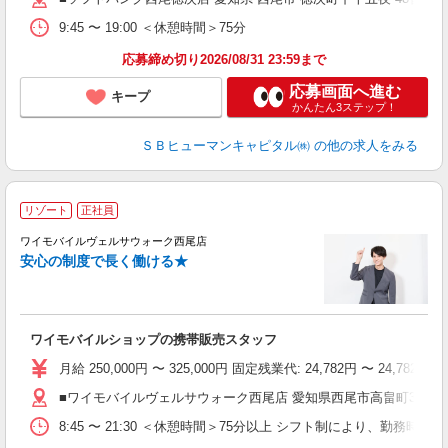
9:45 〜 19:00 ＜休憩時間＞75分
応募締め切り2026/08/31 23:59まで
応募画面へ進む
キープ
かんたん3ステップ！
ＳＢヒューマンキャピタル㈱
の他の求人をみる
リゾート
正社員
ワイモバイルヴェルサウォーク西尾店
す
安心の制度で長く働ける★
ワイモバイルショップの携帯販売スタッフ
月給 250,000円 〜 325,000円 固定残業代: 24,782
■ワイモバイルヴェルサウォーク西尾店 愛知県西尾市高畠町3丁目2
8:45 〜 21:30 ＜休憩時間＞75分以上 シフト制により、勤務時間