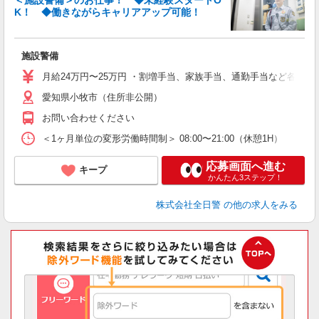
＜施設警備＞のお仕事！ ◆未経験スタートO
K！ ◆働きながらキャリアアップ可能！
≪
施設警備
未
あ
月給24万円〜25万円 ・割増手当、家族手当、通勤手当など各種手当を
愛知県小牧市（住所非公開）
お問い合わせください
＜1ヶ月単位の変形労働時間制＞ 08:00〜21:00（休憩1H）
応募画面へ進む
キープ
かんたん3ステップ！
株式会社全日警
の他の求人をみる