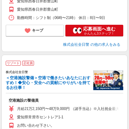
愛知県西春日井郡豊山町
愛知県西春日井郡豊山町
勤務時間：シフト制（06時〜21時） 休日：8日〜9日
応募画面へ進む
キープ
かんたん3ステップ！
株式会社全日警
の他の求人をみる
リゾート
正社員
株式会社全日警
＜空港施設警備＞空港で働きたいあなたにおす
すめ！◆安心・安全への貢献にやりがいを持て
度
るお仕事！
社
空港施設の警備員
未
リ
月給21万2,150円〜48万9,000円 （諸手当込）※入社祝金最大
あ
愛知県常滑市セントレア1-1
お問い合わせ下さい。