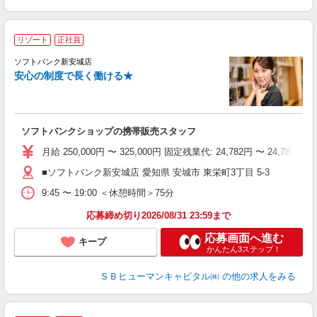
リゾート
正社員
ソフトバンク新安城店
す
安心の制度で長く働ける★
ソフトバンクショップの携帯販売スタッフ
月給 250,000円 〜 325,000円 固定残業代: 24,782
■ソフトバンク新安城店 愛知県 安城市 東栄町3丁目 5‐3
9:45 〜 19:00 ＜休憩時間＞75分
応募締め切り2026/08/31 23:59まで
応募画面へ進む
キープ
かんたん3ステップ！
ＳＢヒューマンキャピタル㈱
の他の求人をみる