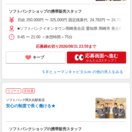
ソフトバンクショップの携帯販売スタッフ
月給 250,000円 〜 325,000円 固定残業代: 24,782
■ソフトバンクイオンタウン岡崎美合店 愛知県 岡崎市 美合町字つ
9:45 〜 21:00 ＜休憩時間＞75分
応募締め切り2026/08/31 23:59まで
応募画面へ進む
キープ
かんたん3ステップ！
ＳＢヒューマンキャピタル㈱
の他の求人をみる
リゾート
正社員
ソフトバンク阿久比駅前店
す
安心の制度で長く働ける★
ソフトバンクショップの携帯販売スタッフ