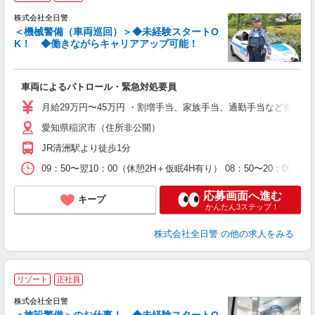
株式会社全日警
＜機械警備（車両巡回）＞◆未経験スタートO
K！ ◆働きながらキャリアアップ可能！
≪
車両によるパトロール・緊急対処要員
未
あ
月給29万円〜45万円 ・割増手当、家族手当、通勤手当など各種手当
職
愛知県稲沢市（住所非公開）
JR清洲駅より徒歩1分
09：50〜翌10：00（休憩2H＋仮眠4H有り） 08：50〜20：
応募画面へ進む
キープ
かんたん3ステップ！
株式会社全日警
の他の求人をみる
リゾート
正社員
株式会社全日警