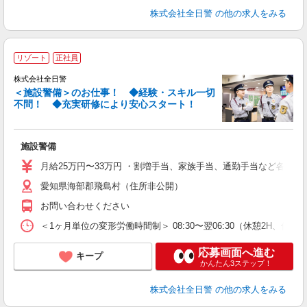
株式会社全日警
の他の求人をみる
リゾート
正社員
株式会社全日警
＜施設警備＞のお仕事！ ◆経験・スキル一切
不問！ ◆充実研修により安心スタート！
≪
施設警備
未
あ
月給25万円〜33万円 ・割増手当、家族手当、通勤手当など各種手当
績
愛知県海部郡飛島村（住所非公開）
お問い合わせください
＜1ヶ月単位の変形労働時間制＞ 08:30〜翌06:30（休憩2H、仮眠
応募画面へ進む
キープ
かんたん3ステップ！
株式会社全日警
の他の求人をみる