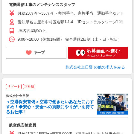
電機通信工事のメンテナンススタッフ
月給23万円〜35万円 ・割増手当、家族手当、通勤手当など各種手
愛知県名古屋市中村区名駅1-1-4 JRセントラルタワーズ19階
JR名古屋駅の上
9:00〜18:00（休憩1時間） 完全週休2日制（土・日・祝日） 
応募画面へ進む
キープ
かんたん3ステップ！
株式会社全日警
の他の求人をみる
リゾート
正社員
株式会社全日警
＜空港保安警備＞空港で働きたいあなたにおす
すめ！◆安心・安全への貢献にやりがいを持て
度
るお仕事！
社
航空保安検査員
ボ
月給21万2,150円〜48万9,000円 （諸手当込）※入社祝金最大