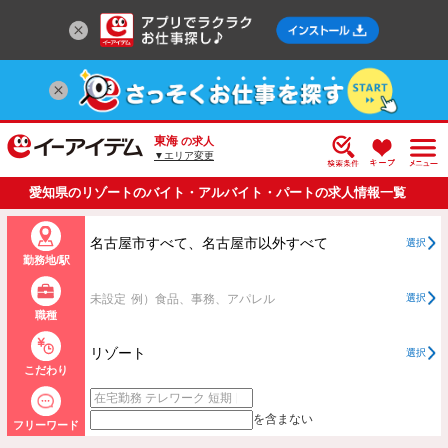
東海
の求人
▼エリア変更
愛知県のリゾートのバイト・アルバイト・パートの求人情報一覧
名古屋市すべて、名古屋市以外すべて
選択
勤務地/駅
未設定
例）食品、事務、アパレル
選択
職種
リゾート
選択
こだわり
を含まない
フリーワード