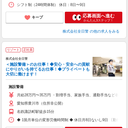
シフト制（24時間体制） 休日：8日〜9日
応募画面へ進む
キープ
かんたん3ステップ！
株式会社全日警
の他の求人をみる
リゾート
正社員
株式会社全日警
＜施設警備＞のお仕事！◆安心・安全への貢献
にやりがいを持てるお仕事！◆プライベートも
大切に働けます！
け
施設警備
未
与
月給28万円〜35万円 ・割増手当、家族手当、通勤手当など各種手当
退
愛知県豊川市（住所非公開）
名鉄諏訪町駅徒歩15分
◆ 1箇月単位の変形労働時間制 ◆ 休日月8日ないし9日 〔勤務例〕 ・夜勤 