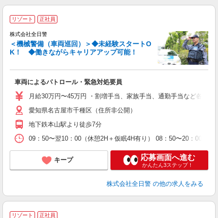
リゾート
正社員
株式会社全日警
＜機械警備（車両巡回）＞◆未経験スタートO
K！ ◆働きながらキャリアアップ可能！
≪
車両によるパトロール・緊急対処要員
未
あ
月給30万円〜45万円 ・割増手当、家族手当、通勤手当など各種手当
職
愛知県名古屋市千種区（住所非公開）
地下鉄本山駅より徒歩7分
09：50〜翌10：00（休憩2H＋仮眠4H有り） 08：50〜20：
応募画面へ進む
キープ
かんたん3ステップ！
株式会社全日警
の他の求人をみる
リゾート
正社員