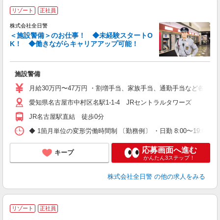
リゾート
正社員
株式会社全日警
＜施設警備＞のお仕事！ ◆未経験スタートO
K！ ◆働きながらキャリアアップ可能！
≪
施設警備
未
あ
月給30万円〜47万円 ・割増手当、家族手当、通勤手当など各種手当
職
愛知県名古屋市中村区名駅1-1-4 JRセントラルタワーズ
JR名古屋駅直結 徒歩0分
◆ 1箇月単位の変形労働時間制 〔勤務例〕 ・日勤 8:00〜19:00（
応募画面へ進む
キープ
かんたん3ステップ！
株式会社全日警
の他の求人をみる
リゾート
正社員