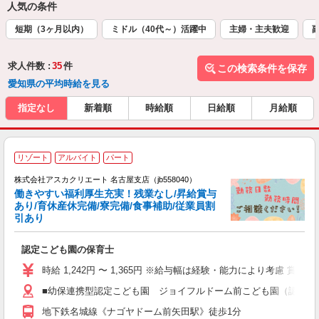
人気の条件
短期（3ヶ月以内）
ミドル（40代～）活躍中
主婦・主夫歓迎
求人件数 :
35
件
この検索条件を保存
愛知県の平均時給を見る
指定なし
新着順
時給順
日給順
月給順
リゾート
アルバイト
パート
株式会社アスカクリエート 名古屋支店（jb558040）
働きやすい福利厚生充実！残業なし/昇給賞与
あり/育休産休完備/寮完備/食事補助/従業員割
引あり
面
認定こども園の保育士
入
不
時給 1,242円 〜 1,365円 ※給与幅は経験・能力により考慮 
あ
■幼保連携型認定こども園 ジョイフルドーム前こども園（認定こど
児
給
地下鉄名城線《ナゴヤドーム前矢田駅》徒歩1分
績