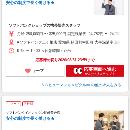
す
安心の制度で長く働ける★
ソフトバンクショップの携帯販売スタッフ
月給 250,000円 〜 325,000円 固定残業代: 24,782
■ソフトバンク三ヶ根店 愛知県 額田郡幸田町 大字深溝字山脇 23‐1
9:45 〜 19:00 ＜休憩時間＞75分
応募締め切り2026/08/31 23:59まで
応募画面へ進む
キープ
かんたん3ステップ！
ＳＢヒューマンキャピタル㈱
の他の求人をみる
リゾート
正社員
ソフトバンクイオンタウン岡崎美合店
す
安心の制度で長く働ける★