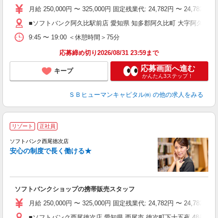
月給 250,000円 〜 325,000円 固定残業代: 24,782
■ソフトバンク阿久比駅前店 愛知県 知多郡阿久比町 大字阿久比字駅
9:45 〜 19:00 ＜休憩時間＞75分
応募締め切り2026/08/31 23:59まで
応募画面へ進む
キープ
かんたん3ステップ！
ＳＢヒューマンキャピタル㈱
の他の求人をみる
リゾート
正社員
ソフトバンク西尾徳次店
す
安心の制度で長く働ける★
ソフトバンクショップの携帯販売スタッフ
月給 250,000円 〜 325,000円 固定残業代: 24,782
■ソフトバンク西尾徳次店 愛知県 西尾市 徳次町下十五夜 48番地2