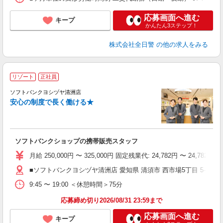
応募画面へ進む
キープ
かんたん3ステップ！
株式会社全日警
の他の求人をみる
リゾート
正社員
ソフトバンクヨシヅヤ清洲店
す
安心の制度で長く働ける★
ソフトバンクショップの携帯販売スタッフ
月給 250,000円 〜 325,000円 固定残業代: 24,782
■ソフトバンクヨシヅヤ清洲店 愛知県 清須市 西市場5丁目 5‐3 
9:45 〜 19:00 ＜休憩時間＞75分
応募締め切り2026/08/31 23:59まで
応募画面へ進む
キープ