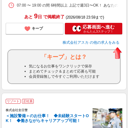
方
07:00 〜 19:00 の間 6時間以上 上記で週3日〜OK！ あなたの
9
あと
日
で掲載終了
(2026/08/18 23:59まで)
応募画面へ進む
キープ
かんたん3ステップ！
株式会社アスカ
の他の求人をみる
「キープ」とは？
気になるお仕事をワンクリックで保存
まとめてチェック＆まとめて応募も可能
会員登録無しで今すぐご利用いただけます
リゾート
正社員
株式会社全日警
＜施設警備＞のお仕事！ ◆未経験スタートO
K！ ◆働きながらキャリアアップ可能！