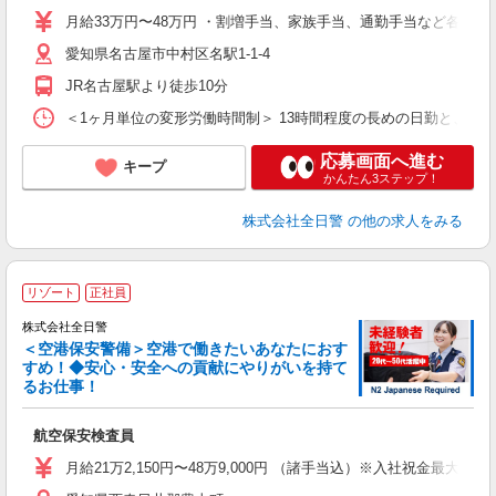
与
月給33万円〜48万円 ・割増手当、家族手当、通勤手当など各種手当
退
愛知県名古屋市中村区名駅1-1-4
JR名古屋駅より徒歩10分
＜1ヶ月単位の変形労働時間制＞ 13時間程度の長めの日勤と、24時間程度の
応募画面へ進む
キープ
かんたん3ステップ！
株式会社全日警
の他の求人をみる
リゾート
正社員
株式会社全日警
＜空港保安警備＞空港で働きたいあなたにおす
すめ！◆安心・安全への貢献にやりがいを持て
度
るお仕事！
社
航空保安検査員
ボ
月給21万2,150円〜48万9,000円 （諸手当込）※入社祝金最大