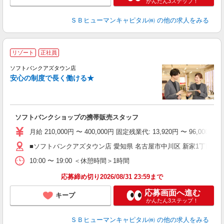
かんたん3ステップ！
ＳＢヒューマンキャピタル㈱
の他の求人をみる
リゾート
正社員
ソフトバンクアズタウン店
安心の制度で長く働ける★
モ
未
ソフトバンクショップの携帯販売スタッフ
セ
月給 210,000円 〜 400,000円 固定残業代: 13,92
■ソフトバンクアズタウン店 愛知県 名古屋市中川区 新家1丁目 19
10:00 〜 19:00 ＜休憩時間＞1時間
応募締め切り2026/08/31 23:59まで
応募画面へ進む
キープ
かんたん3ステップ！
ＳＢヒューマンキャピタル㈱
の他の求人をみる