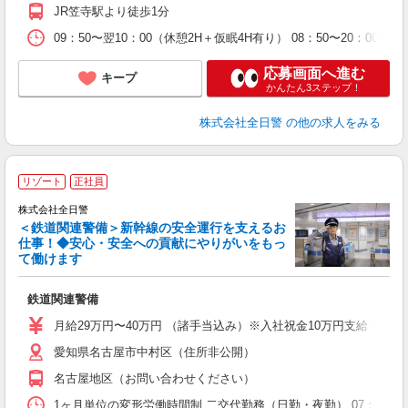
JR笠寺駅より徒歩1分
09：50〜翌10：00（休憩2H＋仮眠4H有り） 08：50〜20：
応募画面へ進む
キープ
かんたん3ステップ！
株式会社全日警
の他の求人をみる
リゾート
正社員
株式会社全日警
＜鉄道関連警備＞新幹線の安全運行を支えるお
仕事！◆安心・安全への貢献にやりがいをもっ
暇
て働けます
す
鉄道関連警備
未
与
月給29万円〜40万円 （諸手当込み）※入社祝金10万円支給（規定
実
愛知県名古屋市中村区（住所非公開）
名古屋地区（お問い合わせください）
1ヶ月単位の変形労働時間制 二交代勤務（日勤・夜勤） 07：45〜19：40