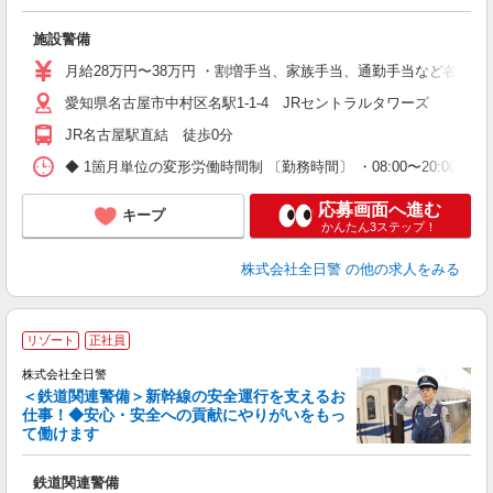
≪
施設警備
未
あ
月給28万円〜38万円 ・割増手当、家族手当、通勤手当など各種手当
愛知県名古屋市中村区名駅1-1-4 JRセントラルタワーズ
JR名古屋駅直結 徒歩0分
◆ 1箇月単位の変形労働時間制 〔勤務時間〕 ・08:00〜20:00（休
応募画面へ進む
キープ
かんたん3ステップ！
株式会社全日警
の他の求人をみる
リゾート
正社員
株式会社全日警
＜鉄道関連警備＞新幹線の安全運行を支えるお
仕事！◆安心・安全への貢献にやりがいをもっ
暇
て働けます
す
鉄道関連警備
未