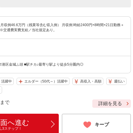
※月収例46.6万円（残業等含む収入例） 月収例:時給2400円×8時間×21日勤務＋
 ※交通費実費支給／当社規定あり。
市港区金城ふ頭 ■駅チカ♪最寄り駅より徒歩5分圏内◎
）活躍中
エルダー（50代～）活躍中
高収入・高額
週払い
給
9 まで
詳細を見る
画面へ進む
キープ
ん3ステップ！