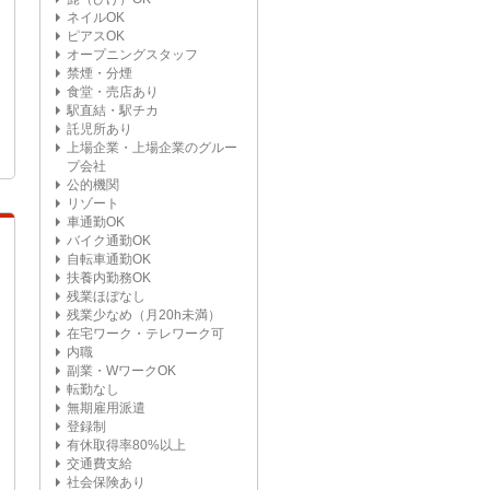
ネイルOK
ピアスOK
オープニングスタッフ
禁煙・分煙
食堂・売店あり
駅直結・駅チカ
託児所あり
上場企業・上場企業のグルー
プ会社
公的機関
リゾート
車通勤OK
バイク通勤OK
自転車通勤OK
扶養内勤務OK
残業ほぼなし
残業少なめ（月20h未満）
在宅ワーク・テレワーク可
内職
副業・WワークOK
転勤なし
無期雇用派遣
登録制
有休取得率80%以上
交通費支給
社会保険あり