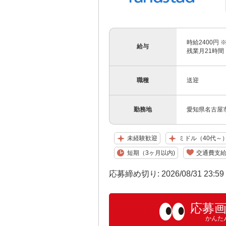
時給2400円 
給与
残業月21時間
職種
送迎
勤務地
愛知県名古屋
未経験歓迎
ミドル（40代～
短期（3ヶ月以内)
交通費支
応募締め切り: 2026/08/31 23:5
応募
かんた