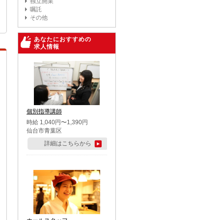
独立開業
嘱託
その他
あなたにおすすめの
求人情報
個別指導講師
時給 1,040円〜1,390円
仙台市青葉区
詳細はこちらから