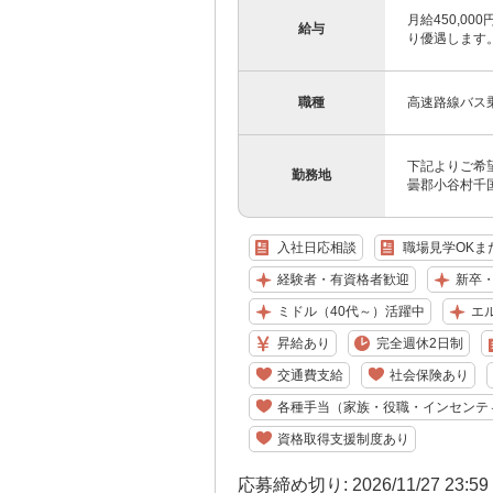
月給450,0
給与
り優遇します。 
職種
高速路線バス
下記よりご希望
勤務地
曇郡小谷村千国乙
入社日応相談
職場見学OKま
経験者・有資格者歓迎
新卒
ミドル（40代～）活躍中
エ
昇給あり
完全週休2日制
交通費支給
社会保険あり
各種手当（家族・役職・インセンテ
資格取得支援制度あり
応募締め切り: 2026/11/27 23:5