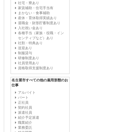
社宅・寮あり
家賃補助・住宅手当有
まかない・食事補助
産休・育休取得実績あり
退職金・財形貯蓄制度あり
入社祝い金あり
各種手当（家族・役職・イン
センティブなど）あり
社割・特典あり
送迎あり
制服貸与
研修制度あり
社員登用あり
資格取得支援制度あり
名古屋市すべての他の雇用形態のお
仕事
アルバイト
パート
正社員
契約社員
派遣社員
紹介予定派遣
職業紹介
業務委託