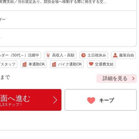
実費支給／当社規定あり。競技会場へ移動する際に発生する交...
ザー
-
ルダー（50代～）活躍中
高収入・高額
土日祝休み
服装自由
グスタッフ
車通勤OK
バイク通勤OK
交通費支給
9 まで
詳細を見る
画面へ進む
キープ
ん3ステップ！