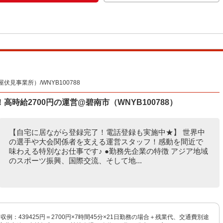
見事業所）/WNYB100788
時給2700円の運営@碧南市（WNYB100788）
【自宅に居ながら登録完了！電話登録も実施中★】 世界中
の選手や大会関係者を支える運営スタッフ！感動を間近で
味わえる特別なお仕事です♪ ●勤務先企業の特徴 アジア地域
のスポーツ振興、国際交流、そして地...
月収例：439425円＝2700円×7時間45分×21日勤務の場合＋残業代、交通費別途