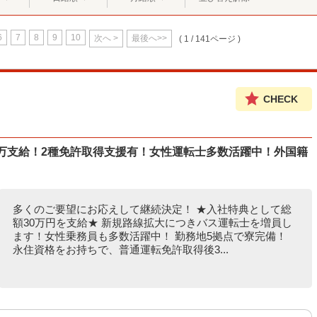
6
7
8
9
10
次へ >
最後へ>>
( 1 / 141ページ )
CHECK
0万支給！2種免許取得支援有！女性運転士多数活躍中！外国籍
多くのご要望にお応えして継続決定！ ★入社特典として総
額30万円を支給★ 新規路線拡大につきバス運転士を増員し
ます！女性乗務員も多数活躍中！ 勤務地5拠点で寮完備！
永住資格をお持ちで、普通運転免許取得後3...