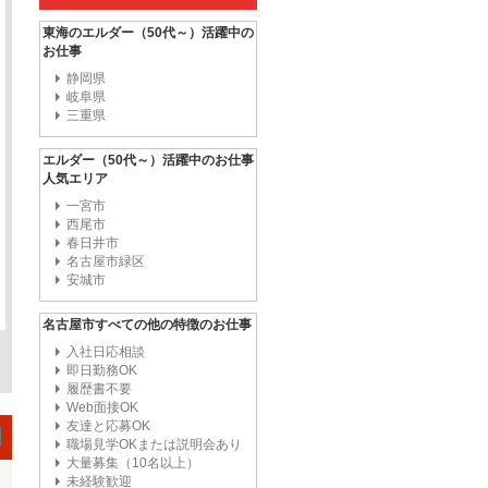
東海のエルダー（50代～）活躍中の
お仕事
静岡県
岐阜県
三重県
エルダー（50代～）活躍中のお仕事
人気エリア
一宮市
西尾市
春日井市
名古屋市緑区
安城市
名古屋市すべての他の特徴のお仕事
入社日応相談
即日勤務OK
履歴書不要
Web面接OK
友達と応募OK
職場見学OKまたは説明会あり
大量募集（10名以上）
未経験歓迎