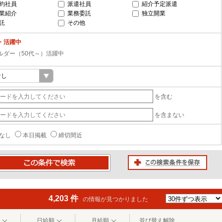
約社員
派遣社員
紹介予定派遣
業紹介
業務委託
独立開業
託
その他
・活躍中
ルダー（50代～）活躍中
を含む
を含まない
なし
本日掲載
締切間近
この検索条件を保存
条件で検索
4,203 件
の情報が見つかりました
日給順
月給順
並び替え解除