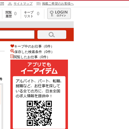
質問
サイトマップ
掲載ご希望のお客様へ
閲覧
キープ
0
0
履歴
リスト
ログイン
キープ中のお仕事（0件）
保存した検索条件（
0
件）
閲覧したお仕事（0件）
件