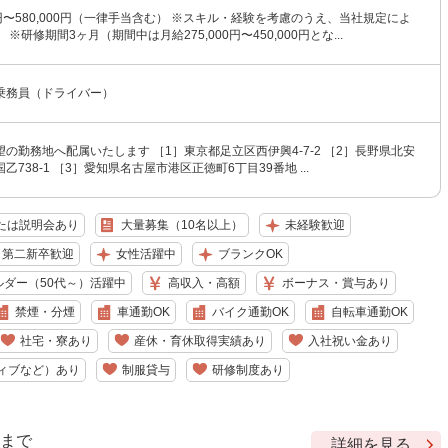
00円〜580,000円（一律手当含む） ※スキル・経験を考慮のうえ、当社規定によ
※研修期間3ヶ月（期間中は月給275,000円〜450,000円とな...
乗務員（ドライバー）
の勤務地へ配属いたします ［1］東京都足立区西伊興4-7-2 ［2］長野県北安
738-1 ［3］愛知県名古屋市港区正徳町6丁目39番地 ...
たは説明会あり
大量募集（10名以上）
未経験歓迎
・第二新卒歓迎
女性活躍中
ブランクOK
ルダー（50代～）活躍中
高収入・高額
ボーナス・賞与あり
禁煙・分煙
車通勤OK
バイク通勤OK
自転車通勤OK
社宅・寮あり
産休・育休取得実績あり
入社祝い金あり
ィブなど）あり
制服貸与
研修制度あり
9 まで
詳細を見る