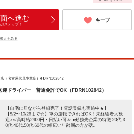
画面へ進む
キープ
ん3ステップ！
の求人をみる
（名古屋伏見事業所）/FDRN102842
ドライバー 普通免許でOK（FDRN102842）
【自宅に居ながら登録完了！電話登録も実施中★】
【9/2〜10/26まで☆】車の運転できればOK！未経験者大歓
迎♪≪高時給2400円・日払い可≫ ●勤務先企業の特徴 20代.3
0代.40代.50代.60代の幅広い年齢層の方が活...