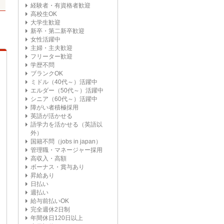
経験者・有資格者歓迎
高校生OK
大学生歓迎
新卒・第二新卒歓迎
女性活躍中
主婦・主夫歓迎
フリーター歓迎
学歴不問
ブランクOK
ミドル（40代～）活躍中
エルダー（50代～）活躍中
シニア（60代～）活躍中
障がい者積極採用
英語が活かせる
語学力を活かせる（英語以
外）
国籍不問（jobs in japan）
管理職・マネージャー採用
高収入・高額
ボーナス・賞与あり
昇給あり
日払い
週払い
給与前払いOK
完全週休2日制
年間休日120日以上