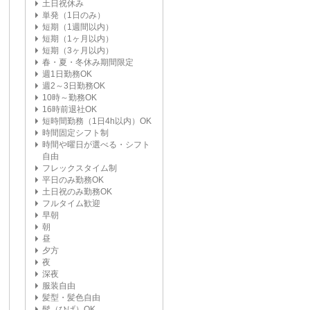
土日祝休み
単発（1日のみ）
短期（1週間以内）
短期（1ヶ月以内）
短期（3ヶ月以内）
春・夏・冬休み期間限定
週1日勤務OK
週2～3日勤務OK
10時～勤務OK
16時前退社OK
短時間勤務（1日4h以内）OK
時間固定シフト制
時間や曜日が選べる・シフト
自由
フレックスタイム制
平日のみ勤務OK
土日祝のみ勤務OK
フルタイム歓迎
早朝
朝
昼
夕方
夜
深夜
服装自由
髪型・髪色自由
髭（ひげ）OK