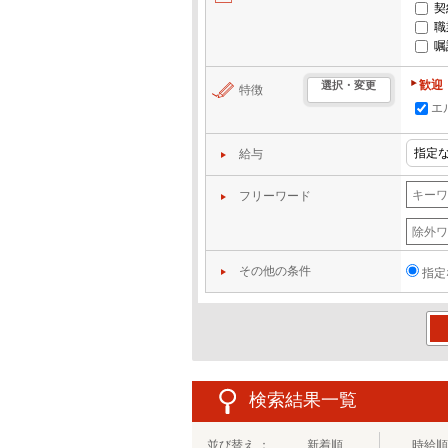
契
職
嘱
歓迎
選択・変更
特徴
エ
給与
フリーワード
その他の条件
指定
この
検索結果一覧
並び替え ：
新着順
時給順