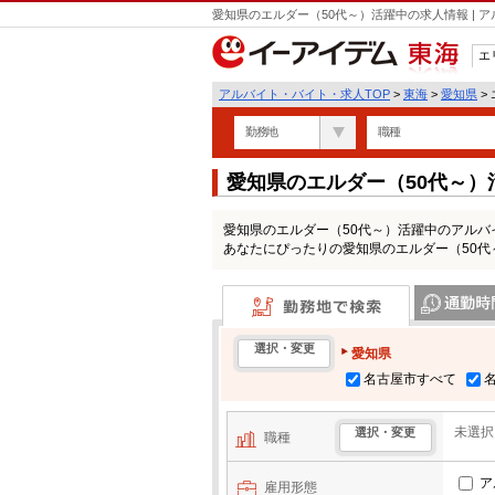
愛知県のエルダー（50代～）活躍中の求人情報 |
エ
東海
アルバイト・バイト・求人TOP
>
東海
>
愛知県
>
勤務地
職種
愛知県のエルダー（50代～
愛知県のエルダー（50代～）活躍中のアル
あなたにぴったりの愛知県のエルダー（50
勤務地で検索
通勤時間・区
選択・変更
愛知県
名古屋市すべて
未選択
選択・変更
職種
ア
雇用形態