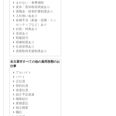
まかない・食事補助
産休・育休取得実績あり
退職金・財形貯蓄制度あり
入社祝い金あり
各種手当（家族・役職・イン
センティブなど）あり
社割・特典あり
送迎あり
制服貸与
研修制度あり
社員登用あり
資格取得支援制度あり
名古屋市すべての他の雇用形態のお
仕事
アルバイト
パート
正社員
契約社員
派遣社員
紹介予定派遣
職業紹介
業務委託
独立開業
嘱託