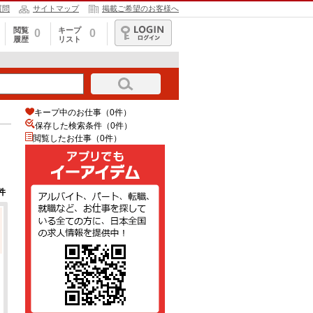
質問
サイトマップ
掲載ご希望のお客様へ
閲覧
キープ
0
0
履歴
リスト
ログイン
キープ中のお仕事（0件）
保存した検索条件（
0
件）
閲覧したお仕事（0件）
件