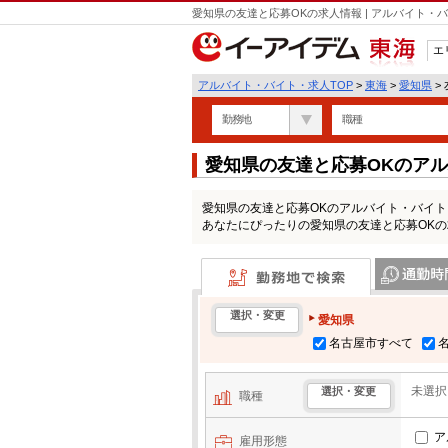
愛知県の友達と応募OKの求人情報 | アルバイト
エ
東海
アルバイト・バイト・求人TOP
>
東海
>
愛知県
>
勤務地
職種
愛知県の友達と応募OKのア
愛知県の友達と応募OKのアルバイト・バイ
あなたにぴったりの愛知県の友達と応募OK
勤務地で検索
通勤時間・区
選択・変更
愛知県
名古屋市すべて
未選択
選択・変更
職種
ア
雇用形態