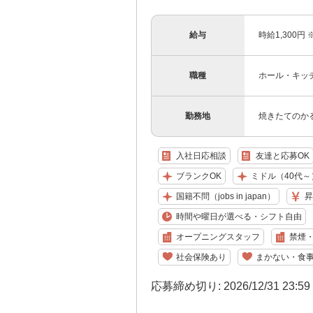
給与
時給1,300
職種
ホール・キッ
勤務地
焼きたてのかる
入社日応相談
友達と応募OK
ブランクOK
ミドル（40代～
国籍不問（jobs in japan）
昇
時間や曜日が選べる・シフト自由
オープニングスタッフ
禁煙
社会保険あり
まかない・食
応募締め切り: 2026/12/31 23:5