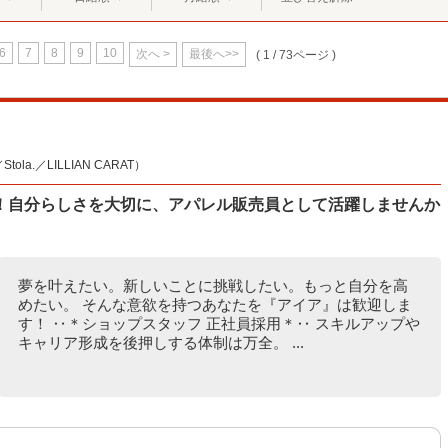
6
7
8
9
10
次へ >
最後へ>>
( 1 / 73ページ )
la.／LILLIAN CARAT）
！自分らしさを大切に、アパレル販売員として活躍しませんか
夢を叶えたい。新しいことに挑戦したい。もっと自分を高
めたい。 そんな意欲を持つあなたを『アイア』は歓迎しま
す！ ‥＊ショップスタッフ 正社員採用＊‥ スキルアップや
キャリア形成を後押しする体制は万全。 ...