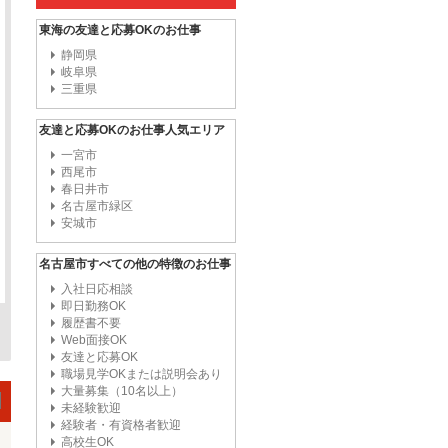
東海の友達と応募OKのお仕事
静岡県
岐阜県
三重県
友達と応募OKのお仕事人気エリア
一宮市
西尾市
春日井市
名古屋市緑区
安城市
名古屋市すべての他の特徴のお仕事
入社日応相談
即日勤務OK
履歴書不要
Web面接OK
友達と応募OK
職場見学OKまたは説明会あり
大量募集（10名以上）
未経験歓迎
経験者・有資格者歓迎
高校生OK