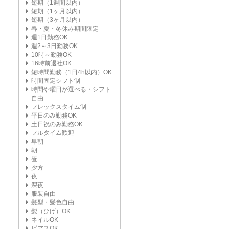
短期（1週間以内）
短期（1ヶ月以内）
短期（3ヶ月以内）
春・夏・冬休み期間限定
週1日勤務OK
週2～3日勤務OK
10時～勤務OK
16時前退社OK
短時間勤務（1日4h以内）OK
時間固定シフト制
時間や曜日が選べる・シフト
自由
フレックスタイム制
平日のみ勤務OK
土日祝のみ勤務OK
フルタイム歓迎
早朝
朝
昼
夕方
夜
深夜
服装自由
髪型・髪色自由
髭（ひげ）OK
ネイルOK
ピアスOK