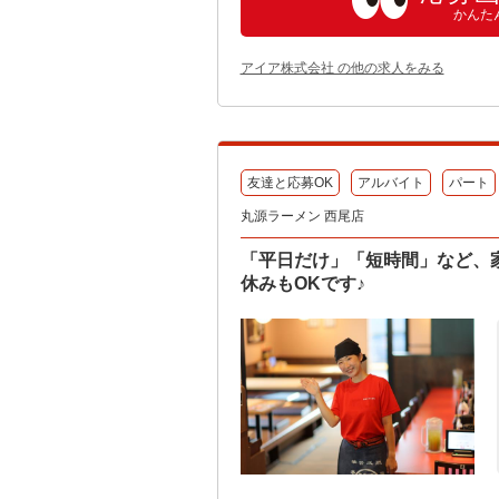
かんた
アイア株式会社 の他の求人をみる
友達と応募OK
アルバイト
パート
丸源ラーメン 西尾店
「平日だけ」「短時間」など、
休みもOKです♪