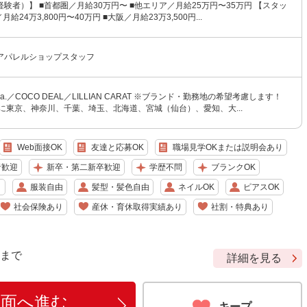
験者）】 ■首都圏／月給30万円〜 ■他エリア／月給25万円〜35万円 【スタッ
給24万3,800円〜40万円 ■大阪／月給23万3,500円...
アパレルショップスタッフ
tola.／COCO DEAL／LILLIAN CARAT ※ブランド・勤務地の希望考慮します！
に東京、神奈川、千葉、埼玉、北海道、宮城（仙台）、愛知、大...
Web面接OK
友達と応募OK
職場見学OKまたは説明会あり
者歓迎
新卒・第二新卒歓迎
学歴不問
ブランクOK
り
服装自由
髪型・髪色自由
ネイルOK
ピアスOK
社会保険あり
産休・育休取得実績あり
社割・特典あり
9 まで
詳細を見る
画面へ進む
キープ