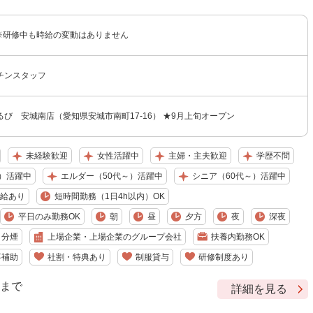
円 ※研修中も時給の変動はありません
チンスタッフ
び 安城南店（愛知県安城市南町17-16） ★9月上旬オープン
未経験歓迎
女性活躍中
主婦・主夫歓迎
学歴不問
）活躍中
エルダー（50代～）活躍中
シニア（60代～）活躍中
給あり
短時間勤務（1日4h以内）OK
平日のみ勤務OK
朝
昼
夕方
夜
深夜
・分煙
上場企業・上場企業のグループ会社
扶養内勤務OK
事補助
社割・特典あり
制服貸与
研修制度あり
9 まで
詳細を見る