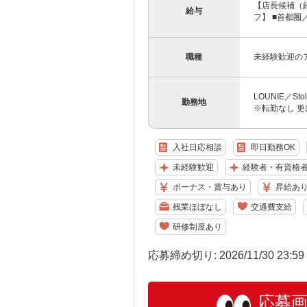
【店長候補（経
給与
フ】 ■首都圏／月
職種
未経験歓迎の
LOUNIE／S
勤務地
※転勤なし 更
入社日応相談
即日勤務OK
未経験歓迎
経験者・有資格
ボーナス・賞与あり
昇給あ
残業ほぼなし
交通費支給
研修制度あり
応募締め切り: 2026/11/30 23:5
応募