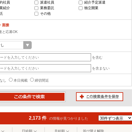
約社員
派遣社員
紹介予定派遣
業紹介
業務委託
独立開業
託
その他
・面接
達と応募OK
を含む
を含まない
なし
本日掲載
締切間近
この検索条件を保存
条件で検索
2,173 件
の情報が見つかりました
日給順
月給順
並び替え解除