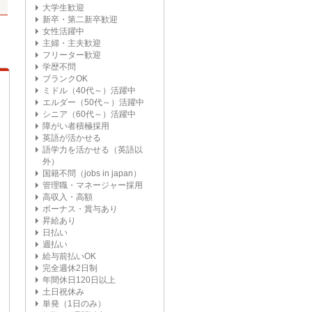
大学生歓迎
新卒・第二新卒歓迎
女性活躍中
主婦・主夫歓迎
フリーター歓迎
学歴不問
ブランクOK
ミドル（40代～）活躍中
エルダー（50代～）活躍中
シニア（60代～）活躍中
障がい者積極採用
英語が活かせる
語学力を活かせる（英語以
外）
国籍不問（jobs in japan）
管理職・マネージャー採用
高収入・高額
ボーナス・賞与あり
昇給あり
日払い
週払い
給与前払いOK
完全週休2日制
年間休日120日以上
土日祝休み
単発（1日のみ）