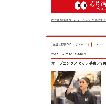
応募
かんた
株式会社物語コーポレーション の他の求人
友達と応募OK
アルバイト
パート
焼きたてのかるび 安城南店
オープニングスタッフ募集／9