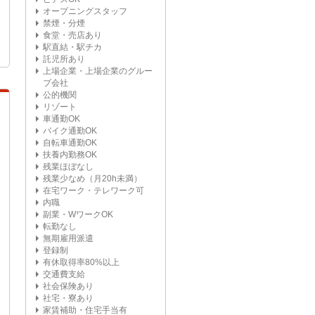
オープニングスタッフ
禁煙・分煙
食堂・売店あり
駅直結・駅チカ
託児所あり
上場企業・上場企業のグルー
プ会社
公的機関
リゾート
車通勤OK
バイク通勤OK
自転車通勤OK
扶養内勤務OK
残業ほぼなし
残業少なめ（月20h未満）
在宅ワーク・テレワーク可
内職
副業・WワークOK
転勤なし
無期雇用派遣
登録制
有休取得率80%以上
交通費支給
社会保険あり
社宅・寮あり
家賃補助・住宅手当有