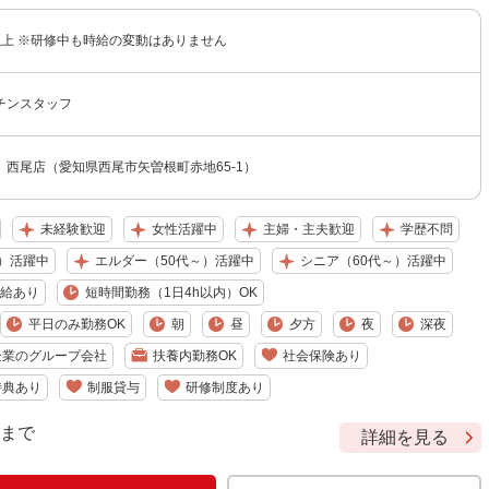
円以上 ※研修中も時給の変動はありません
チンスタッフ
西尾店（愛知県西尾市矢曽根町赤地65-1）
未経験歓迎
女性活躍中
主婦・主夫歓迎
学歴不問
）活躍中
エルダー（50代～）活躍中
シニア（60代～）活躍中
給あり
短時間勤務（1日4h以内）OK
平日のみ勤務OK
朝
昼
夕方
夜
深夜
企業のグループ会社
扶養内勤務OK
社会保険あり
特典あり
制服貸与
研修制度あり
9 まで
詳細を見る