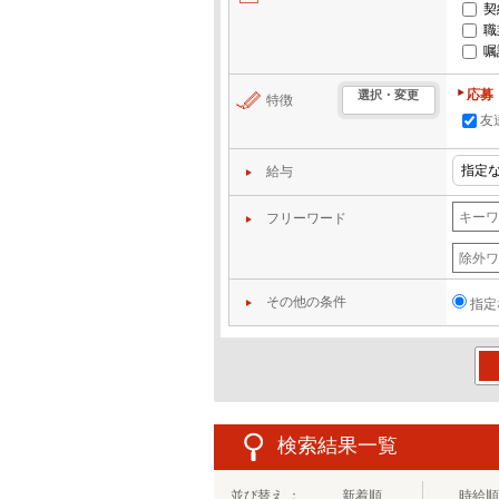
契
職
嘱
応募
選択・変更
特徴
友
給与
フリーワード
その他の条件
指定
この
検索結果一覧
並び替え ：
新着順
時給順