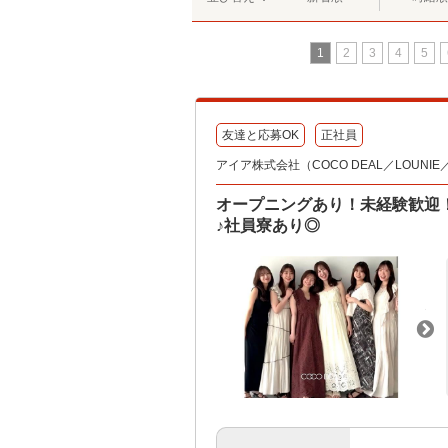
1
2
3
4
5
友達と応募OK
正社員
アイア株式会社（COCO DEAL／LOUNIE／Sto
オープニングあり！未経験歓迎
♪社員寮あり◎