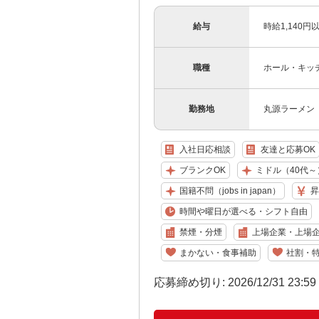
給与
時給1,140
職種
ホール・キッ
勤務地
丸源ラーメン 
入社日応相談
友達と応募OK
ブランクOK
ミドル（40代～
国籍不問（jobs in japan）
昇
時間や曜日が選べる・シフト自由
禁煙・分煙
上場企業・上場
まかない・食事補助
社割・
応募締め切り: 2026/12/31 23:5