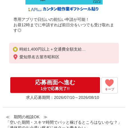
専用アプリで日払いの前払い申請が可能！
お昼12時までに申請すれば前日分をいつでも受け取れま
す◎
時給1,400円以上＋交通費全額支給
※夜勤は時給1,750円以上（深夜手当含む）
愛知県名古屋市昭和区
◆月収例 246,400円
（日勤シフト10時〜19時 週5日勤務の場合）
時給1,400円×8h×22日勤務
応募画面へ進む
1分で応募完了!!
キープ
求人応募期間：2026/07/10～2026/08/10
≪ 期間の相談OK ≫
「空いた期間・スキマ時間でパッと稼げるところはないかな？」
「連休前のお小遣い稼ぎにサクッと働きたい」