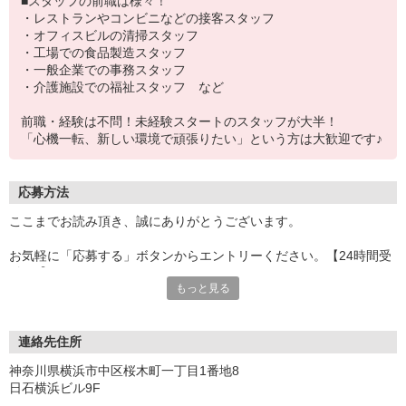
■スタッフの前職は様々！
・レストランやコンビニなどの接客スタッフ
・オフィスビルの清掃スタッフ
・工場での食品製造スタッフ
・一般企業での事務スタッフ
・介護施設での福祉スタッフ など
前職・経験は不問！未経験スタートのスタッフが大半！
「心機一転、新しい環境で頑張りたい」という方は大歓迎です♪
応募方法
ここまでお読み頂き、誠にありがとうございます。
お気軽に「応募する」ボタンからエントリーください。【24時間受
付OK】
もっと見る
エントリー確認後、こちらより折り返しのご連絡をさせて頂きま
す。
お電話でのご応募も可能です！
連絡先住所
★「イーアイデムを見た」と伝えるとスムーズです。
神奈川県横浜市中区桜木町一丁目1番地8
日石横浜ビル9F
【 応募〜勤務の流れ 】----