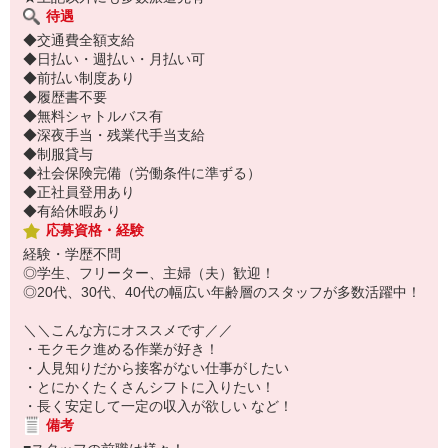
待遇
◆交通費全額支給
◆日払い・週払い・月払い可
◆前払い制度あり
◆履歴書不要
◆無料シャトルバス有
◆深夜手当・残業代手当支給
◆制服貸与
◆社会保険完備（労働条件に準ずる）
◆正社員登用あり
◆有給休暇あり
応募資格・経験
経験・学歴不問
◎学生、フリーター、主婦（夫）歓迎！
◎20代、30代、40代の幅広い年齢層のスタッフが多数活躍中！
＼＼こんな方にオススメです／／
・モクモク進める作業が好き！
・人見知りだから接客がない仕事がしたい
・とにかくたくさんシフトに入りたい！
・長く安定して一定の収入が欲しい など！
備考