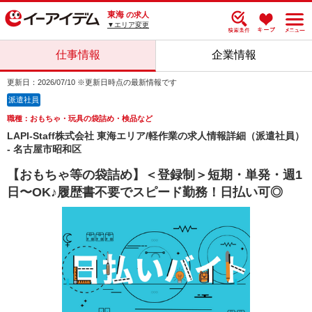
東海
の求人
▼エリア変更
仕事情報
企業情報
更新日：2026/07/10 ※更新日時点の最新情報です
派遣社員
職種：おもちゃ・玩具の袋詰め・検品など
LAPI-Staff株式会社 東海エリア/軽作業の求人情報詳細（派遣社員）
- 名古屋市昭和区
【おもちゃ等の袋詰め】＜登録制＞短期・単発・週1
日〜OK♪履歴書不要でスピード勤務！日払い可◎