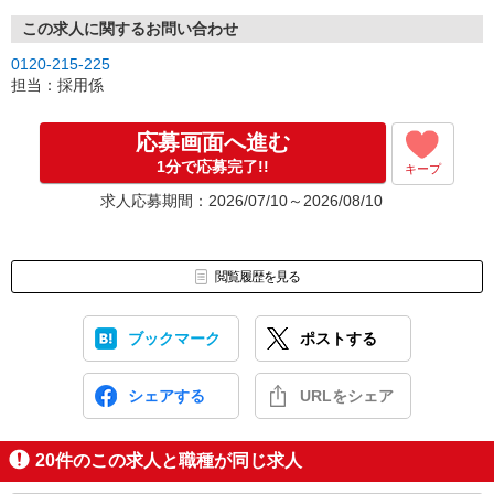
▼登録会 (来社orWEB登録)
⇒集団ではなく「1対1の面談♪」
この求人に関するお問い合わせ
⇒月〜金曜日、平日毎日開催♪
0120-215-225
⇒私服で気軽に来社＆履歴書不要♪
担当：採用係
▼勤務スタート!!
最短翌日勤務が可能♪
応募画面へ進む
1分で応募完了!!
キープ
※Web面談OK！PCや携帯電話からビデオ通話での面談対応を行っ
ております。
求人応募期間：2026/07/10～2026/08/10
お気軽にお問い合わせください。
閲覧履歴を見る
ブックマーク
ポストする
シェアする
URLをシェア
20
件のこの求人と職種が同じ求人