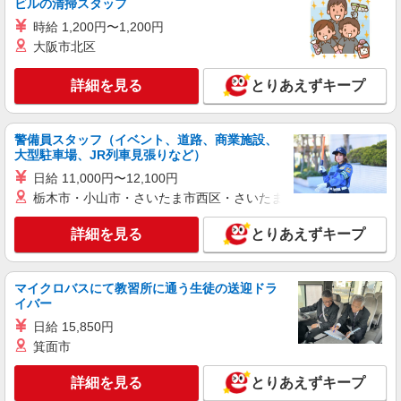
ビルの清掃スタッフ
派遣社員
時給 1,200円〜1,200円
LAPI-Staff株式会社 東海エリア/軽作業
大阪市北区
家具・雑貨の仕分け・シール貼り・梱包
時給1,400円以上＋交通費全額支給 ※夜勤は時
詳細を見る
とりあえずキープ
給1,750円以上（深夜手当含む） ◆月収例
246,400円 （日勤シフト10時〜19時 週5日勤務の
名古屋市昭和区 ★上記以外にも多数派遣先有
場合） 時給1,400円×8h×22日勤務
警備員スタッフ（イベント、道路、商業施設、
詳細を見る
キープ
大型駐車場、JR列車見張りなど）
日給 11,000円〜12,100円
派遣社員
栃木市・小山市・さいたま市西区・さいたま市岩槻区・久喜市・
LAPI-Staff株式会社 東海エリア/軽作業
プレゼントの仕分け作業など
詳細を見る
とりあえずキープ
時給1,750円以上（深夜手当含む）＋交通費全
額支給 ◆月収例 308,000円 （夜勤シフト 21時〜
翌6時 週5日勤務の場合） 時給1,750円×8h×22日勤
マイクロバスにて教習所に通う生徒の送迎ドラ
名古屋市昭和区 ★上記以外にも多数派遣先有
務
イバー
日給 15,850円
詳細を見る
キープ
箕面市
派遣社員
詳細を見る
とりあえずキープ
LAPI-Staff株式会社 東海エリア/軽作業