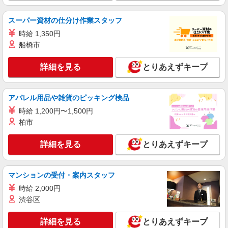
おもちゃ・玩具などの仕分け・シール貼り・梱
包
スーパー資材の仕分け作業スタッフ
時給1,400円以上＋交通費全額支給 ※夜勤は時
時給 1,350円
給1,750円以上（深夜手当含む） ◆月収例
船橋市
246,400円 （日勤シフト10時〜19時 週5日勤務の
名古屋市昭和区 ★上記以外にも多数派遣先有
場合） 時給1,400円×8h×22日勤務
詳細を見る
とりあえずキープ
詳細を見る
キープ
派遣社員
アパレル用品や雑貨のピッキング検品
LAPI-Staff株式会社 東海エリア/軽作業
時給 1,200円〜1,500円
ゲーム・DVDのピッキング・仕分け
柏市
時給1,750円以上（深夜手当含む）＋交通費全
額支給 ◆月収例 308,000円 （夜勤シフト 21時〜
詳細を見る
とりあえずキープ
翌6時 週5日勤務の場合） 時給1,750円×8h×22日勤
名古屋市昭和区 ★上記以外にも多数派遣先有
務
詳細を見る
マンションの受付・案内スタッフ
キープ
時給 2,000円
派遣社員
渋谷区
LAPI-Staff株式会社 東海エリア/軽作業
ゲーム・DVDのピッキング・仕分け
詳細を見る
とりあえずキープ