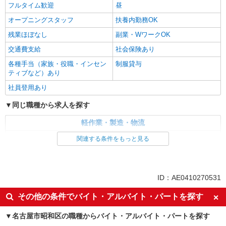
フルタイム歓迎
昼
オープニングスタッフ
扶養内勤務OK
残業ほぼなし
副業・WワークOK
交通費支給
社会保険あり
各種手当（家族・役職・インセン
制服貸与
ティブなど）あり
社員登用あり
同じ職種から求人を探す
軽作業・製造・物流
梱包・仕分け・ピッキング
入出庫・商品管理・検品・検査
関連する条件をもっと見る
同じ特徴から求人を探す
未経験歓迎
大学生歓迎
ID：AE0410270531
ミドル（40代～）活躍中
日払い
その他の条件でバイト・アルバイト・パートを探す
土日祝休み
短期（3ヶ月以内）
名古屋市昭和区の職種からバイト・アルバイト・パートを探す
週1日勤務OK
週2～3日勤務OK