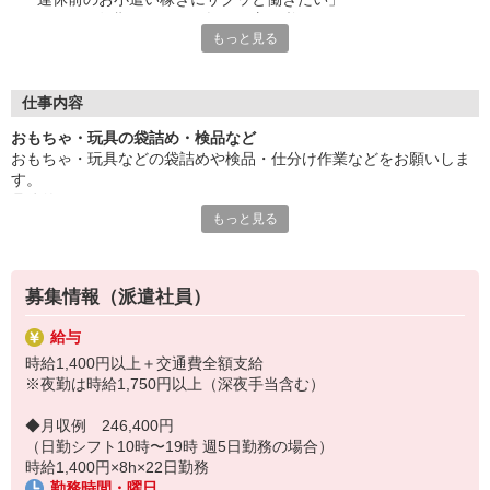
といった、短期ワークをお探しの方は必見！
もっと見る
1ヶ月以内の短期〜調整可能です。
もちろん長期での活躍も歓迎。
まずは遠慮なくご相談ください。
仕事内容
≪ 作業は簡単＆シンプル ≫
おもちゃ・玩具の袋詰め・検品など
プレゼントに選ばれるおもちゃ・玩具などを扱うお仕事です。
おもちゃ・玩具などの袋詰めや検品・仕分け作業などをお願いしま
梱包や仕分けといった簡単なお仕事なので、
す。
未経験者も無理なく始められます。
具体的には・・・
もっと見る
≪ 即金希望者は必見 ≫
≪ 仕分け ≫
稼いだ分はすぐ手元にほしい・・・
商品のバーコードを「ピッ」と読み取り
そんなあなたは、日払いはいかがですか？
↓
その他、週払い・月払いも可能です。
募集情報（派遣社員）
表示された棚にしまって完了
給与
≪ 袋詰め ≫
時給1,400円以上＋交通費全額支給
商品の管理表を確認
※夜勤は時給1,750円以上（深夜手当含む）
↓
管理表の通りに商品を袋詰め
◆月収例 246,400円
↓
（日勤シフト10時〜19時 週5日勤務の場合）
指定の場所に置いて完了
時給1,400円×8h×22日勤務
勤務時間・曜日