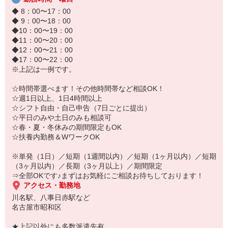
誰でもスグできる簡単なお仕事なので
しっかり稼げます♪未経験の方も大歓迎！
◆ 8：00〜17：00
お気軽にご応募ください◎
◆ 9：00〜18：00
◆10：00〜19：00
※登録制のため、応募のタイミングによってはご紹介可能な案件が
◆11：00〜20：00
異なります。。
◆12：00〜21：00
◆17：00〜22：00
※上記は一例です。
☆時間帯選べます！その他時間帯など相談OK！
☆週1日以上、1日4時間以上
☆シフト自由・自己申告（7日ごとに提出）
☆平日のみや土日のみも相談可
☆春・夏・冬休みの期間限定もOK
☆扶養内勤務＆WワークOK
※単発（1日）／短期（1週間以内）／短期（1ヶ月以内）／短期
（3ヶ月以内）／長期（3ヶ月以上）／期間限定
⇒全部OKです♪まずはお気軽にご相談お待ちしております！
アクセス・勤務地
川名駅、八事日赤駅など
名古屋市昭和区
★上記以外にも多数派遣先有