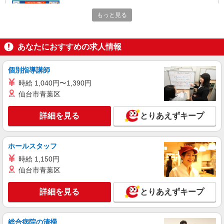
翌6時 週5日勤務の場合） 時給1,750円×8h×22日勤
名古屋市昭和区 ★上記以外にも多数派遣先有
務
もっと見る
詳細を見る
キープ
あなたにおすすめの求人情報
派遣社員
LAPI-Staff株式会社 東海エリア/軽作業
個別指導講師
ギフトのシール貼り・仕分け・梱包
時給 1,040円〜1,390円
時給1,400円以上＋交通費全額支給 ※夜勤は時
仙台市青葉区
給1,750円以上（深夜手当含む） ◆月収例
246,400円 （日勤シフト10時〜19時 週5日勤務の
名古屋市昭和区 ★上記以外にも多数派遣先有
場合） 時給1,400円×8h×22日勤務
詳細を見る
とりあえずキープ
詳細を見る
キープ
ホールスタッフ
派遣社員
時給 1,150円
LAPI-Staff株式会社 東海エリア/軽作業
仙台市青葉区
ギフトやお菓子の仕分け・シール貼り
時給1,400円以上＋交通費全額支給 ※夜勤は時
詳細を見る
とりあえずキープ
給1,750円以上（深夜手当含む） ◆月収例
246,400円 （日勤シフト10時〜19時 週5日勤務の
名古屋市昭和区 ★上記以外にも多数派遣先有
場合） 時給1,400円×8h×22日勤務
総合病院の清掃