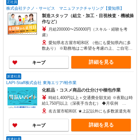
正社員
株式会社テクノ・サービス マニュファクチャリング【愛知県】
製造スタッフ（組立・加工・目視検査・機械操
作など）
月給200000〜250000円（スキル・経験を考
慮）
愛知県名古屋市昭和区 （他にも愛知県内に多
数あり） ※勤務地はご希望を考慮の上、ご自宅を
中心に通勤時間120分圏内のエリアとなります。
（転勤なし）
詳細を見る
キープ
派遣社員
LAPI-Staff株式会社 東海エリア/軽作業
化粧品・コスメ商品の仕分けや梱包作業
時給1,400円以上＋交通費全額支給 ※夜勤は時
給1,750円以上（深夜手当含む） ◆月収例
246,400円 （日勤シフト10時〜19時 週5日勤務の
名古屋市昭和区 ★上記以外にも多数派遣先有
場合） 時給1,400円×8h×22日勤務
詳細を見る
キープ
派遣社員