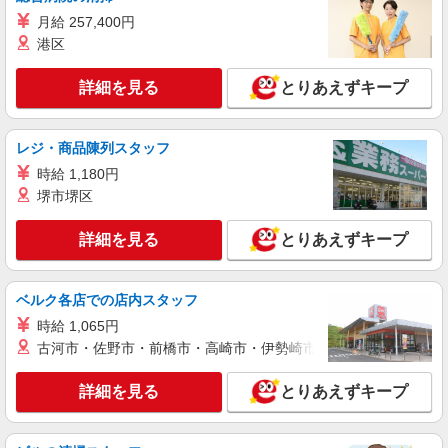
詳細を見る
キープ
月給 257,400円
港区
派遣社員
LAPI-Staff株式会社 東海エリア/軽作業
詳細を見る
とりあえずキープ
ギフト・ゲーム等のシール貼り・包装・仕分け
時給1,750円以上（深夜手当含む）＋交通費全
額支給 ◆月収例 308,000円 （夜勤シフト 21時〜
レジ・商品陳列スタッフ
翌6時 週5日勤務の場合） 時給1,750円×8h×22日勤
名古屋市昭和区 ★上記以外にも多数派遣先有
時給 1,180円
務
堺市堺区
詳細を見る
キープ
詳細を見る
とりあえずキープ
派遣社員
LAPI-Staff株式会社 東海エリア/軽作業
ベルク各店での店内スタッフ
製菓用品のシール貼り、仕分け、梱包
時給 1,065円
時給1,400円以上＋交通費全額支給 ※夜勤は時
古河市・佐野市・前橋市・高崎市・伊勢崎市・太田市・館林市・
給1,750円以上（深夜手当含む） ◆月収例
246,400円 （日勤シフト10時〜19時 週5日勤務の
名古屋市昭和区 ★上記以外にも多数派遣先有
場合） 時給1,400円×8h×22日勤務
詳細を見る
とりあえずキープ
詳細を見る
キープ