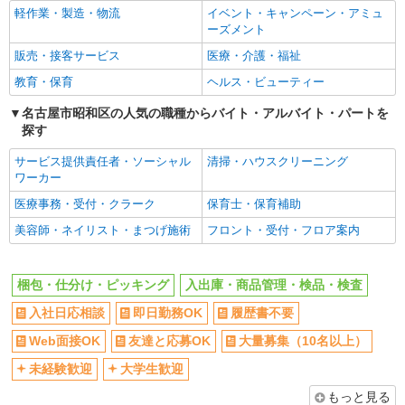
オープニングスタッフ
扶養内勤務OK
軽作業・製造・物流
イベント・キャンペーン・アミュ
ーズメント
副業・WワークOK
交通費支給
販売・接客サービス
医療・介護・福祉
社会保険あり
社員登用あり
教育・保育
ヘルス・ビューティー
名古屋市昭和区の人気の職種からバイト・アルバイト・パートを
探す
サービス提供責任者・ソーシャル
清掃・ハウスクリーニング
ワーカー
医療事務・受付・クラーク
保育士・保育補助
美容師・ネイリスト・まつげ施術
フロント・受付・フロア案内
梱包・仕分け・ピッキング
入出庫・商品管理・検品・検査
入社日応相談
即日勤務OK
履歴書不要
Web面接OK
友達と応募OK
大量募集（10名以上）
未経験歓迎
大学生歓迎
もっと見る