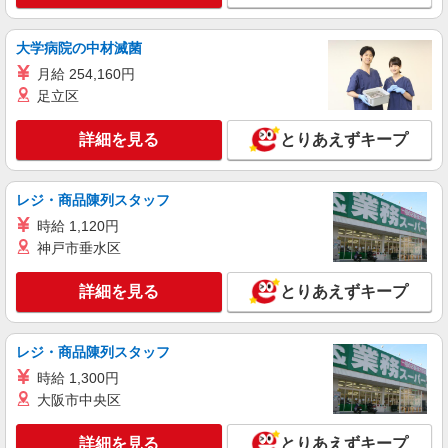
時給1,750円以上（深夜手当含む）＋交通費全
額支給 ◆月収例 308,000円 （夜勤シフト 21時〜
翌6時 週5日勤務の場合） 時給1,750円×8h×22日勤
大学病院の中材滅菌
名古屋市昭和区 ★上記以外にも多数派遣先有
務
月給 254,160円
足立区
詳細を見る
キープ
詳細を見る
とりあえずキープ
派遣社員
LAPI-Staff株式会社 東海エリア/軽作業
ピッキング・仕分け・梱包
レジ・商品陳列スタッフ
時給1350円＋交通費全額支給
時給 1,120円
名古屋市昭和区 ★上記以外にも多数派遣先有
神戸市垂水区
詳細を見る
キープ
詳細を見る
とりあえずキープ
派遣社員
LAPI-Staff株式会社 東海エリア/軽作業
レジ・商品陳列スタッフ
おもちゃ・玩具のピッキング、梱包
時給 1,300円
時給1,750円以上（深夜手当含む）＋交通費全
大阪市中央区
額支給 ◆月収例 308,000円 （夜勤シフト 21時〜
翌6時 週5日勤務の場合） 時給1,750円×8h×22日勤
名古屋市昭和区 ★上記以外にも多数派遣先有
詳細を見る
とりあえずキープ