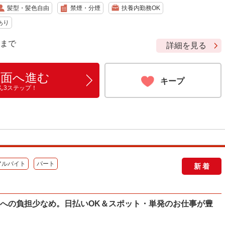
髪型・髪色自由
禁煙・分煙
扶養内勤務OK
あり
9 まで
詳細を見る
画面へ進む
キープ
ん3ステップ！
アルバイト
パート
新着
体への負担少なめ。日払いOK＆スポット・単発のお仕事が豊