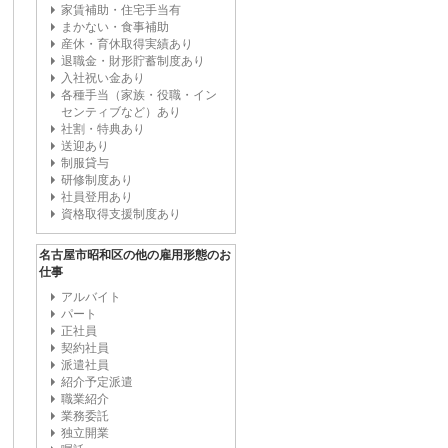
家賃補助・住宅手当有
まかない・食事補助
産休・育休取得実績あり
退職金・財形貯蓄制度あり
入社祝い金あり
各種手当（家族・役職・イン
センティブなど）あり
社割・特典あり
送迎あり
制服貸与
研修制度あり
社員登用あり
資格取得支援制度あり
名古屋市昭和区の他の雇用形態のお
仕事
アルバイト
パート
正社員
契約社員
派遣社員
紹介予定派遣
職業紹介
業務委託
独立開業