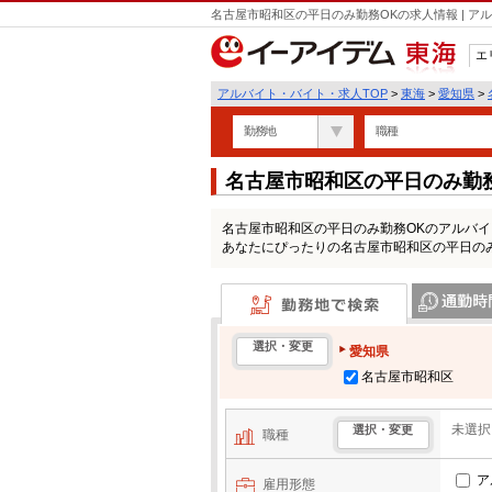
名古屋市昭和区の平日のみ勤務OKの求人情報 | 
エ
東海
アルバイト・バイト・求人TOP
>
東海
>
愛知県
>
勤務地
職種
名古屋市昭和区の平日のみ勤
名古屋市昭和区の平日のみ勤務OKのアルバ
あなたにぴったりの名古屋市昭和区の平日の
勤務地で検索
通勤時間・区
選択・変更
愛知県
名古屋市昭和区
未選択
選択・変更
職種
ア
雇用形態