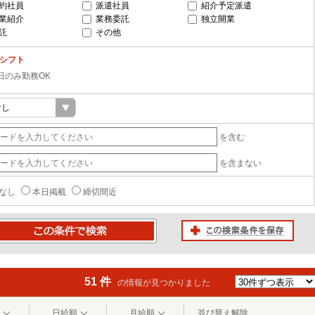
約社員
派遣社員
紹介予定派遣
業紹介
業務委託
独立開業
託
その他
-シフト
日のみ勤務OK
を含む
を含まない
なし
本日掲載
締切間近
この検索条件を保存
条件で検索
51 件
の情報が見つかりました
日給順
月給順
並び替え解除