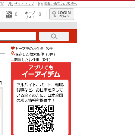
質問
サイトマップ
掲載ご希望のお客様へ
閲覧
キープ
0
0
履歴
リスト
ログイン
キープ中のお仕事（0件）
保存した検索条件（
0
件）
閲覧したお仕事（0件）
件