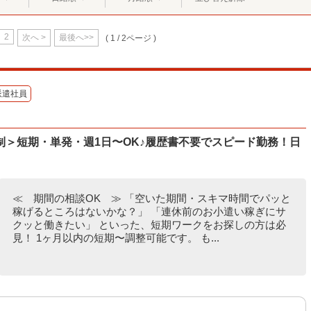
2
次へ >
最後へ>>
( 1 / 2ページ )
派遣社員
＞短期・単発・週1日〜OK♪履歴書不要でスピード勤務！日
≪ 期間の相談OK ≫ 「空いた期間・スキマ時間でパッと
稼げるところはないかな？」 「連休前のお小遣い稼ぎにサ
クッと働きたい」 といった、短期ワークをお探しの方は必
見！ 1ヶ月以内の短期〜調整可能です。 も...