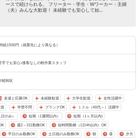
ースで続けられる。 フリーター・学生・Wワーカー・主婦
（夫）みんな大歓迎！ 未経験でも安心して始...
〜時給1500円（就業先により異なる）
苦手でも安心♪接客なしの軽作業スタッフ
市昭和区
友達と応募OK
未経験歓迎
大学生歓迎
女性活躍中
歓迎
学歴不問
ブランクOK
ミドル（40代～）活躍中
1日のみ）
短期（1週間以内）
短期（1ヶ月以内)
OK
週2～3日勤務OK
短時間勤務（1日4h以内）OK
平日のみ勤務OK
土日祝のみ勤務OK
朝
昼
夕方