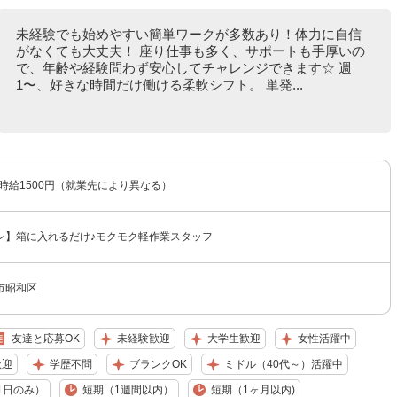
未経験でも始めやすい簡単ワークが多数あり！体力に自信
がなくても大丈夫！ 座り仕事も多く、サポートも手厚いの
で、年齢や経験問わず安心してチャレンジできます☆ 週
1〜、好きな時間だけ働ける柔軟シフト。 単発...
〜時給1500円（就業先により異なる）
レ】箱に入れるだけ♪モクモク軽作業スタッフ
市昭和区
友達と応募OK
未経験歓迎
大学生歓迎
女性活躍中
歓迎
学歴不問
ブランクOK
ミドル（40代～）活躍中
1日のみ）
短期（1週間以内）
短期（1ヶ月以内)