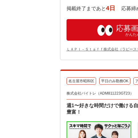
4日
掲載終了まであと
応募締め切り:
応募
かんた
ＬＡＰＩ－Ｓｔａｆｆ株式会社（ラピース
名古屋市昭和区
平日のみ勤務OK
株式会社バイトレ（ADM811223GT23）
週1〜好きな時間だけで働ける
豊富！