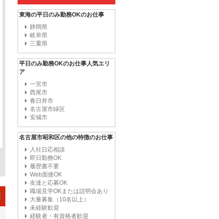
東海の平日のみ勤務OKのお仕事
静岡県
岐阜県
三重県
平日のみ勤務OKのお仕事人気エリ
ア
一宮市
西尾市
春日井市
名古屋市緑区
安城市
名古屋市昭和区の他の特徴のお仕事
入社日応相談
即日勤務OK
履歴書不要
Web面接OK
友達と応募OK
職場見学OKまたは説明会あり
大量募集（10名以上）
未経験歓迎
経験者・有資格者歓迎