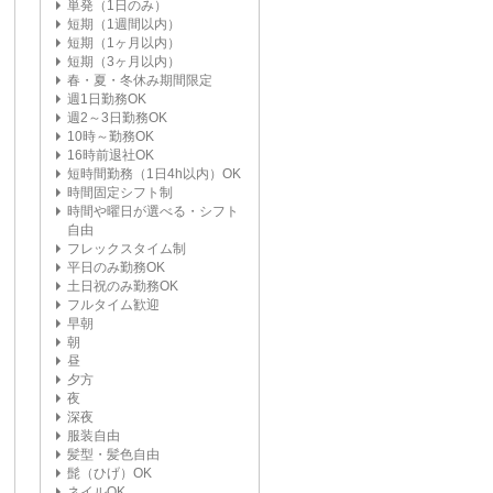
単発（1日のみ）
短期（1週間以内）
短期（1ヶ月以内）
短期（3ヶ月以内）
春・夏・冬休み期間限定
週1日勤務OK
週2～3日勤務OK
10時～勤務OK
16時前退社OK
短時間勤務（1日4h以内）OK
時間固定シフト制
時間や曜日が選べる・シフト
自由
フレックスタイム制
平日のみ勤務OK
土日祝のみ勤務OK
フルタイム歓迎
早朝
朝
昼
夕方
夜
深夜
服装自由
髪型・髪色自由
髭（ひげ）OK
ネイルOK