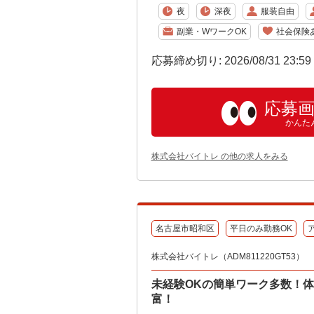
夜
深夜
服装自由
副業・WワークOK
社会保険
応募締め切り: 2026/08/31 23:5
応募
かんた
株式会社バイトレ の他の求人をみる
名古屋市昭和区
平日のみ勤務OK
株式会社バイトレ（ADM811220GT53）
未経験OKの簡単ワーク多数！
富！