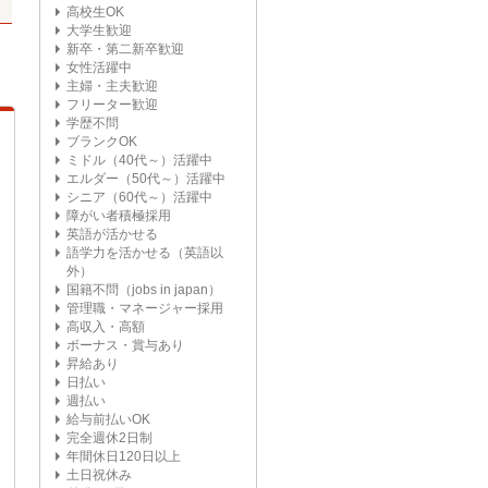
高校生OK
大学生歓迎
新卒・第二新卒歓迎
女性活躍中
主婦・主夫歓迎
フリーター歓迎
学歴不問
ブランクOK
ミドル（40代～）活躍中
エルダー（50代～）活躍中
シニア（60代～）活躍中
障がい者積極採用
英語が活かせる
語学力を活かせる（英語以
外）
国籍不問（jobs in japan）
管理職・マネージャー採用
高収入・高額
ボーナス・賞与あり
昇給あり
日払い
週払い
給与前払いOK
完全週休2日制
年間休日120日以上
土日祝休み