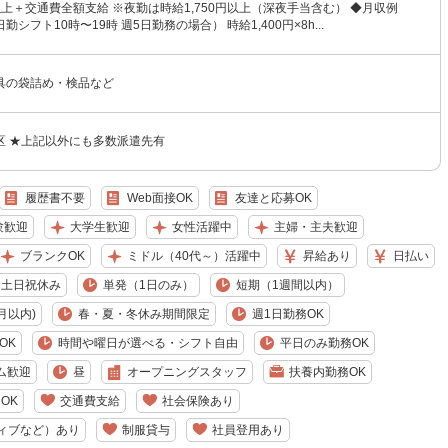
円以上＋交通費全額支給 ※夜勤は時給1,750円以上（深夜手当含む） ◆月収例
（日勤シフト10時〜19時 週5日勤務の場合） 時給1,400円×8h...
具の袋詰め・検品など
区 ★上記以外にも多数派遣先有
履歴書不要
Web面接OK
友達と応募OK
験歓迎
大学生歓迎
女性活躍中
主婦・主夫歓迎
ブランクOK
ミドル（40代～）活躍中
昇給あり
日払い
土日祝休み
単発（1日のみ）
短期（1週間以内）
月以内)
春・夏・冬休み期間限定
週1日勤務OK
OK
時間や曜日が選べる・シフト自由
平日のみ勤務OK
ム歓迎
昼
オープニングスタッフ
扶養内勤務OK
OK
交通費支給
社会保険あり
ィブなど）あり
制服貸与
社員登用あり