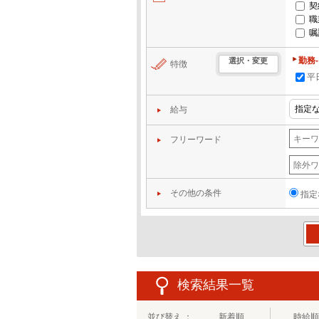
契
職
嘱
勤務
選択・変更
特徴
平
給与
フリーワード
その他の条件
指定
この
検索結果一覧
並び替え ：
新着順
時給順