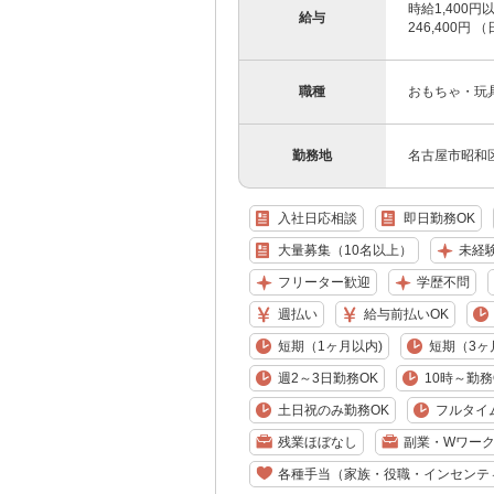
時給1,400
給与
246,400円 
職種
おもちゃ・玩
勤務地
名古屋市昭和
入社日応相談
即日勤務OK
大量募集（10名以上）
未経
フリーター歓迎
学歴不問
週払い
給与前払いOK
短期（1ヶ月以内)
短期（3ヶ
週2～3日勤務OK
10時～勤務
土日祝のみ勤務OK
フルタイ
残業ほぼなし
副業・Wワーク
各種手当（家族・役職・インセンテ