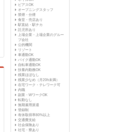
ピアスOK
オープニングスタッフ
禁煙・分煙
食堂・売店あり
駅直結・駅チカ
託児所あり
上場企業・上場企業のグルー
プ会社
公的機関
リゾート
車通勤OK
バイク通勤OK
自転車通勤OK
扶養内勤務OK
残業ほぼなし
残業少なめ（月20h未満）
在宅ワーク・テレワーク可
内職
副業・WワークOK
転勤なし
無期雇用派遣
登録制
有休取得率80%以上
交通費支給
社会保険あり
社宅・寮あり