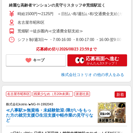
自
綺麗な高齢者マンションの見守りスタッフ＠荒畑駅近く
役
時給1500円〜2125円 ＜日払い有/週払い有/交通費全支給(ガソリ
名古屋市昭和区
荒畑駅⇒徒歩圏内≪交通費全額支給≫
シフト制/週3日〜 ・7:00-16:00 ・8:00-17:00 ・16:00-翌
応募締め切り2026/08/23 23:59まで
応募画面へ進む
キープ
かんたん3ステップ！
株式会社コトリオ
の他の求人をみる
名古屋市昭和区
残業少なめ（月20h未満）
派遣社員
新着
最
株式会社kotrio /●NG-H-1992043
女
≪八事駅≫無資格・未経験歓迎♪障がいをもっ
ド
た方の就労支援◎生活支援や軽作業の見守りな
活
ど
ル
自