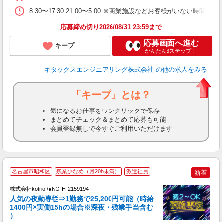
8:30〜17:30 21:00〜5:00 ※商業施設などお客様がい
応募締め切り2026/08/31 23:59まで
応募画面へ進む
キープ
かんたん3ステップ！
キタックスエンジニアリング株式会社
の他の求人をみる
「キープ」とは？
気になるお仕事をワンクリックで保存
まとめてチェック＆まとめて応募も可能
会員登録無しで今すぐご利用いただけます
2
名古屋市昭和区
残業少なめ（月20h未満）
派遣社員
新着
株式会社kotrio /●NG-H-2159194
女
人気の夜勤専従⇒1勤務で25,200円可能（時給
ド
1400円×実働15hの場合※深夜・残業手当含む
活
）
ル