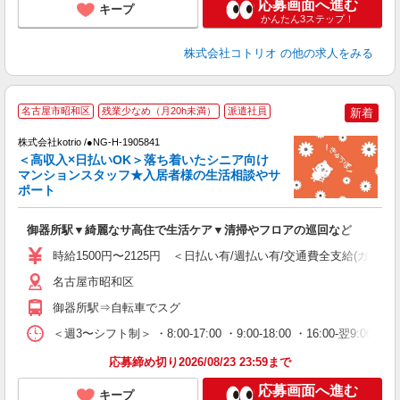
応募画面へ進む
キープ
かんたん3ステップ！
株式会社コトリオ
の他の求人をみる
【
名古屋市昭和区
残業少なめ（月20h未満）
派遣社員
新着
株式会社kotrio /●NG-H-1905841
女
＜高収入×日払いOK＞落ち着いたシニア向け
ド
マンションスタッフ★入居者様の生活相談やサ
活
ポート
ル
自
御器所駅▼綺麗なサ高住で生活ケア▼清掃やフロアの巡回など
役
時給1500円〜2125円 ＜日払い有/週払い有/交通費全支給(ガソリ
名古屋市昭和区
御器所駅⇒自転車でスグ
＜週3〜シフト制＞ ・8:00-17:00 ・9:00-18:00 ・16:00-
応募締め切り2026/08/23 23:59まで
応募画面へ進む
キープ