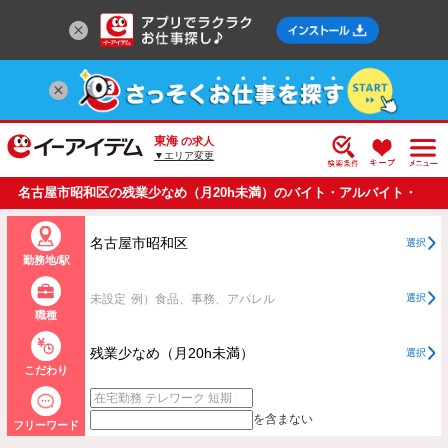
東海
の求人
▼エリア変更
名古屋市昭和区の残業少なめ（月20h未満）のバイト・アルバイト・
パートの求人情報一覧
名古屋市昭和区
選択
勤務地/駅
未設定
例）食品、事務、アパレル
選択
職種
残業少なめ（月20h未満）
選択
こだわり
を含まない
フリーワード