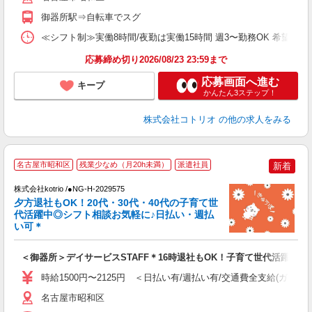
御器所駅⇒自転車でスグ
≪シフト制≫実働8時間/夜勤は実働15時間 週3〜勤務OK 希望シフト制 [例]
応募締め切り2026/08/23 23:59まで
応募画面へ進む
キープ
かんたん3ステップ！
株式会社コトリオ
の他の求人をみる
名古屋市昭和区
残業少なめ（月20h未満）
派遣社員
新着
株式会社kotrio /●NG-H-2029575
女
夕方退社もOK！20代・30代・40代の子育て世
ド
代活躍中◎シフト相談お気軽に♪日払い・週払
活
い可＊
ル
自
＜御器所＞デイサービスSTAFF＊16時退社もOK！子育て世代活躍中
役
時給1500円〜2125円 ＜日払い有/週払い有/交通費全支給(ガソリ
名古屋市昭和区