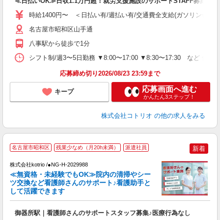
≪日払いOK≫日収1.1万円超！就労支援施設のサポートSTAFF募集
役
時給1400円〜 ＜日払い有/週払い有/交通費全支給(ガソリン代含む
名古屋市昭和区山手通
八事駅から徒歩で1分
シフト制/週3〜5日勤務 ▼8:00〜17:00 ▼8:30〜17:30 など 休
応募締め切り2026/08/23 23:59まで
応募画面へ進む
キープ
かんたん3ステップ！
株式会社コトリオ
の他の求人をみる
名古屋市昭和区
残業少なめ（月20h未満）
派遣社員
新着
株式会社kotrio /●NG-H-2029988
女
≪無資格・未経験でもOK≫院内の清掃やシー
ド
ツ交換など看護師さんのサポート♪看護助手と
活
して活躍できます
ル
自
御器所駅｜看護師さんのサポートスタッフ募集♪医療行為なし