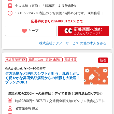
中央本線（東海）「鶴舞駅」より徒歩5分
13:15〜21:45 ※表記のうち実働7時間45分です。 ■勤務曜日
応募締め切り2026/08/31 23:59まで
応募画面へ進む
キープ
かんたん3ステップ！
株式会社テクノ・サービス
の他の求人をみる
名古屋市昭和区
残業少なめ（月20h未満）
派遣社員
新着
株式会社kotrio /●NG-H-2029677
夕方退勤など理想のシフトが叶う、風通しがよ
女
く穏やかな雰囲気◎病院からの転職も大歓迎！
ド
ブランクOK！
活
ル
御器所駅★2300円〜の高時給！デイで看護！16時退勤OKで安心
自
時給2300円〜2875円＜交通費全額支給(ガソリン代含む)/日払い可
役
名古屋市昭和区