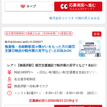
応募画面へ進む
キープ
かんたん3ステップ！
株式会社コトリオ
の他の求人をみる
【
名古屋市昭和区
残業少なめ（月20h未満）
派遣社員
新着
株式会社kotrio /●NG-H-2030077
女
無資格・未経験歓迎≫障がいをもった方の就労
ド
支援◎検品や軽作業の見守など♪土日休みOK
活
ル
自
レア！【御器所駅】就労支援施設で軽作業の見守りなど＊未経験OK
役
時給1400円〜 ＜日払い有/週払い有/交通費全支給(ガソリン代含む
名古屋市昭和区
御器所駅⇒自転車でスグ
＜シフト制/週3〜＞ ・8:30〜17:30 ・9:00〜18:00 (休憩1h、残
応募締め切り2026/08/23 23:59まで