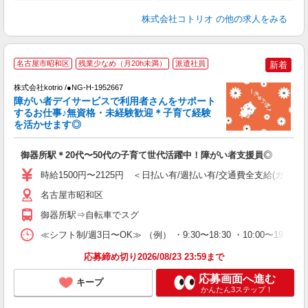
株式会社コトリオ
の他の求人をみる
名古屋市昭和区
残業少なめ（月20h未満）
派遣社員
新着
お
株式会社kotrio /●NG-H-1952667
女
障がい者デイサービスで利用者さんをサポート
ド
するお仕事♪無資格・未経験歓迎＊子育て経験
活
を活かせます◎
ル
自
御器所駅＊20代〜50代の子育て世代活躍中！障がい者支援員◎
役
時給1500円〜2125円 ＜日払い有/週払い有/交通費全支給(ガソリ
名古屋市昭和区
御器所駅⇒自転車でスグ
≪シフト制/週3日〜OK≫ （例） ・9:30〜18:30 ・10:00〜19:00
応募締め切り2026/08/23 23:59まで
応募画面へ進む
キープ
かんたん3ステップ！