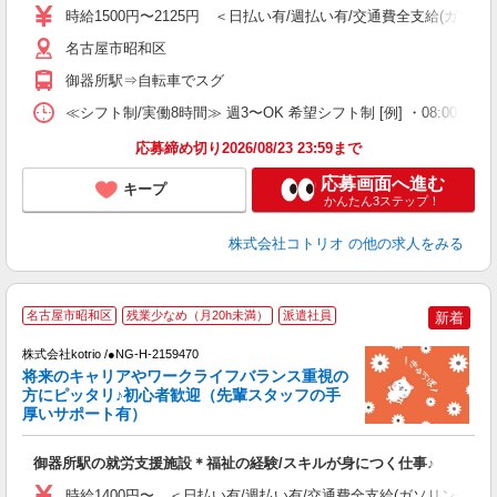
役
時給1500円〜2125円 ＜日払い有/週払い有/交通費全支給(ガソリ
名古屋市昭和区
御器所駅⇒自転車でスグ
≪シフト制/実働8時間≫ 週3〜OK 希望シフト制 [例] ・08:00 〜 17:0
応募締め切り2026/08/23 23:59まで
応募画面へ進む
キープ
かんたん3ステップ！
株式会社コトリオ
の他の求人をみる
2
名古屋市昭和区
残業少なめ（月20h未満）
派遣社員
新着
株式会社kotrio /●NG-H-2159470
将来のキャリアやワークライフバランス重視の
女
方にピッタリ♪初心者歓迎（先輩スタッフの手
ド
厚いサポート有）
活
ル
御器所駅の就労支援施設＊福祉の経験/スキルが身につく仕事♪
自
時給1400円〜 ＜日払い有/週払い有/交通費全支給(ガソリン代含む