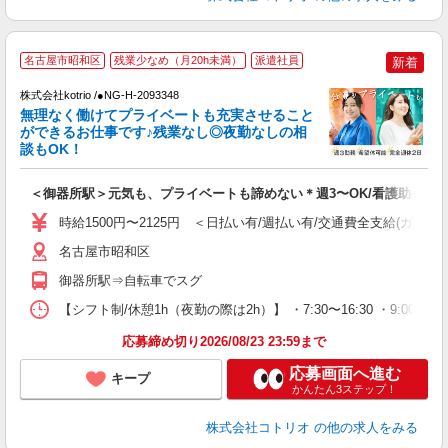
名古屋市昭和区
残業少なめ（月20h未満）
派遣社員
新着
日
株式会社kotrio /●NG-H-2093348
女
無理なく働けてプライベートも充実させること
ド
ができるお仕事です♪残業なし◎夜勤なしの相
活
談もOK！
ル
自
＜御器所駅＞元気も、プライベートも諦めない＊週3〜OK/看護助手
役
時給1500円〜2125円 ＜日払い有/週払い有/交通費全支給(ガソリ
名古屋市昭和区
御器所駅⇒自転車でスグ
【シフト制/休憩1h（夜勤の際は2h）】 ・7:30〜16:30 ・9:00〜1
応募締め切り2026/08/23 23:59まで
応募画面へ進む
キープ
かんたん3ステップ！
株式会社コトリオ
の他の求人をみる