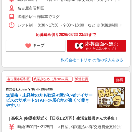
役
名古屋市昭和区
御器所駅⇒自転車でスグ
シフト制 ・8:30〜17:30 ・9:00〜18:00 など ※休憩1時間 ※
応募締め切り2026/08/23 23:59まで
応募画面へ進む
キープ
かんたん3ステップ！
株式会社コトリオ
の他の求人をみる
名古屋市昭和区
残業少なめ（月20h未満）
派遣社員
新着
先
株式会社kotrio /●NG-H-1992496
女
無資格・未経験の方も歓迎≪障がい者デイサー
ド
ビスのサポートSTAFF≫居心地が良くて働き
活
やすい♪
ル
自
[ 高収入 ]御器所駅近く【日収1.2万円】生活支援員さん大募集！
役
時給1500円〜2125円 ＜日払い有/週払い有/交通費全支給(ガソリ