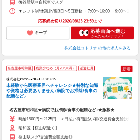
御器所駅⇒自転車でスグ
▼シフト制/休憩1h/週3日〜5日勤務 ・7:00〜16:00 ・9:00〜18
応募締め切り2026/08/23 23:59まで
応募画面へ進む
キープ
かんたん3ステップ！
株式会社コトリオ
の他の求人をみる
名古屋市昭和区
残業少なめ（月20h未満）
派遣社員
新着
株式会社kotrio /●NG-H-1815615
未経験から医療業界へチャレンジ★特別な知識
女
や資格は必要ありません♪病院でお掃除/食事の
ド
配膳など♪
活
ル
名古屋市昭和区★病院でお掃除/食事の配膳など♪★激募★
自
時給1500円〜2125円 ＜日払い有/週払い有/交通費全支給(ガソリ
役
昭和区【桜山駅近く】
桜山駅スグ/交通費全額支給◎