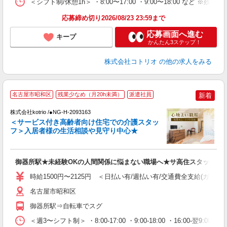
＜シフト制/休憩1h＞ ・8:00〜17:00 ・9:00〜18:00 など ※残業
応募締め切り2026/08/23 23:59まで
応募画面へ進む
キープ
かんたん3ステップ！
株式会社コトリオ
の他の求人をみる
【
名古屋市昭和区
残業少なめ（月20h未満）
派遣社員
新着
株式会社kotrio /●NG-H-2093163
女
＜サービス付き高齢者向け住宅での介護スタッ
ド
フ＞入居者様の生活相談や見守り中心★
活
ル
自
御器所駅★未経験OKの人間関係に悩まない職場へ★サ高住スタッフ
役
時給1500円〜2125円 ＜日払い有/週払い有/交通費全支給(ガソリ
名古屋市昭和区
御器所駅⇒自転車でスグ
＜週3〜シフト制＞ ・8:00-17:00 ・9:00-18:00 ・16:00-