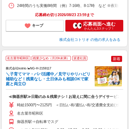
24時間のうち実働8時間 （例）7-16時、8-17時 など ※夜勤専
応募締め切り2026/08/23 23:59まで
応募画面へ進む
キープ
かんたん3ステップ！
株式会社コトリオ
の他の求人をみる
名古屋市昭和区
残業少なめ（月20h未満）
派遣社員
新着
株式会社kotrio /●NG-H-2159117
女
＼子育てママ・パパ活躍中／見守りやリハビリ
ド
補助など！残業なし・土日休みも相談OKで家
活
庭と両立◎
ル
自
≪御器所駅≫日勤のみ＆残業ナシ！お迎えに間に合うデイサービス
役
時給1500円〜2125円 ＜日払い有/週払い有/交通費全支給(ガソリ
名古屋市昭和区
御器所駅⇒自転車でスグ