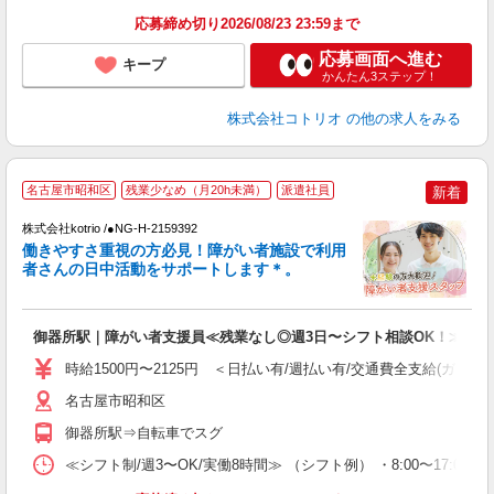
応募締め切り2026/08/23 23:59まで
応募画面へ進む
キープ
かんたん3ステップ！
株式会社コトリオ
の他の求人をみる
名古屋市昭和区
残業少なめ（月20h未満）
派遣社員
新着
株式会社kotrio /●NG-H-2159392
女
働きやすさ重視の方必見！障がい者施設で利用
ド
者さんの日中活動をサポートします＊。
活
ル
自
御器所駅｜障がい者支援員≪残業なし◎週3日〜シフト相談OK！≫
役
時給1500円〜2125円 ＜日払い有/週払い有/交通費全支給(ガソリ
名古屋市昭和区
御器所駅⇒自転車でスグ
≪シフト制/週3〜OK/実働8時間≫ （シフト例） ・8:00〜17:00 ・