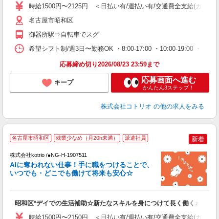
役
時給1500円〜2125円 ＜日払い有/週払い有/交通費全支給(ガソリ
名古屋市昭和区
御器所駅⇒自転車でスグ
希望シフト制/週3日〜勤務OK ・8:00-17:00 ・10:00-19:00
応募締め切り2026/08/23 23:59まで
応募画面へ進む
キープ
かんたん3ステップ！
株式会社コトリオ
の他の求人をみる
名古屋市昭和区
残業少なめ（月20h未満）
派遣社員
新着
株式会社kotrio /●NG-H-1907511
女
AIに奪われない仕事！手に職をつけることで、
ド
いつでも・どこでも働けて将来も安心☆
活
ル
自
昭和区*デイでの生活補助☆新たなスキルを身につけて長く働く♪
役
時給1500円〜2150円 ＜日払い有/週払い有/交通費全支給(ガソリ