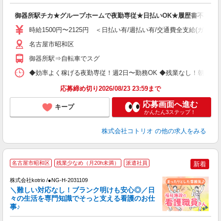
自
御器所駅チカ★グループホームで夜勤専従★日払いOK★履歴書不要
役
時給1500円〜2125円 ＜日払い有/週払い有/交通費全支給(ガソリ
名古屋市昭和区
御器所駅⇒自転車でスグ
◆効率よく稼げる夜勤専従！週2日〜勤務OK ◆残業なし！朝にはピタッと
応募締め切り2026/08/23 23:59まで
応募画面へ進む
キープ
かんたん3ステップ！
株式会社コトリオ
の他の求人をみる
名古屋市昭和区
残業少なめ（月20h未満）
派遣社員
新着
だ
株式会社kotrio /●NG-H-2031109
＼難しい対応なし！ブランク明けも安心◎／日
女
々の生活を専門知識でそっと支える看護のお仕
ド
事♪
活
ル