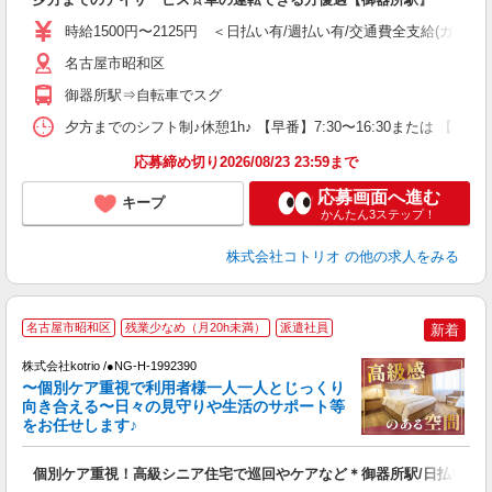
役
時給1500円〜2125円 ＜日払い有/週払い有/交通費全支給(ガソリ
名古屋市昭和区
御器所駅⇒自転車でスグ
夕方までのシフト制♪休憩1h♪ 【早番】7:30〜16:30または 【日
応募締め切り2026/08/23 23:59まで
応募画面へ進む
キープ
かんたん3ステップ！
株式会社コトリオ
の他の求人をみる
名古屋市昭和区
残業少なめ（月20h未満）
派遣社員
新着
相
株式会社kotrio /●NG-H-1992390
女
〜個別ケア重視で利用者様一人一人とじっくり
ド
向き合える〜日々の見守りや生活のサポート等
活
をお任せします♪
ル
自
個別ケア重視！高級シニア住宅で巡回やケアなど＊御器所駅/日払いOK