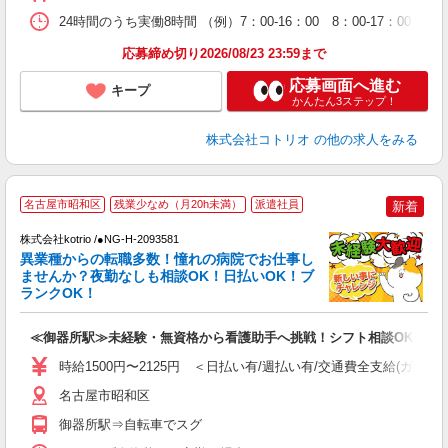
24時間のうち実働8時間 （例）7：00-16：00 8：00-17：00
応募締め切り2026/08/23 23:59まで
応募画面へ進む
キープ
かんたん3ステップ！
株式会社コトリオ
の他の求人をみる
2
名古屋市昭和区
残業少なめ（月20h未満）
派遣社員
新着
株式会社kotrio /●NG-H-2093581
女
異業種からの転職多数！憧れの病院でお仕事し
ド
ませんか？夜勤なしも相談OK！日払いOK！ブ
活
ランクOK！
ル
自
≪御器所駅≫未経験・無資格から看護助手へ挑戦！シフト相談OK♪
役
時給1500円〜2125円 ＜日払い有/週払い有/交通費全支給(ガソリ
名古屋市昭和区
御器所駅⇒自転車でスグ