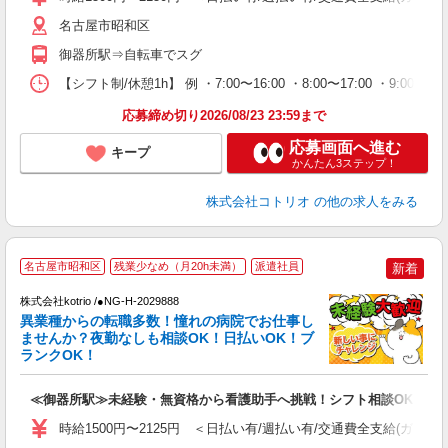
名古屋市昭和区
御器所駅⇒自転車でスグ
【シフト制/休憩1h】 例 ・7:00〜16:00 ・8:00〜17:00 ・9:00〜
応募締め切り2026/08/23 23:59まで
応募画面へ進む
キープ
かんたん3ステップ！
株式会社コトリオ
の他の求人をみる
2
名古屋市昭和区
残業少なめ（月20h未満）
派遣社員
新着
株式会社kotrio /●NG-H-2029888
女
異業種からの転職多数！憧れの病院でお仕事し
ド
ませんか？夜勤なしも相談OK！日払いOK！ブ
活
ランクOK！
ル
自
≪御器所駅≫未経験・無資格から看護助手へ挑戦！シフト相談OK♪
役
時給1500円〜2125円 ＜日払い有/週払い有/交通費全支給(ガソリ