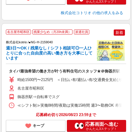
かんたん3ステップ！
株式会社コトリオ
の他の求人をみる
名古屋市昭和区
残業少なめ（月20h未満）
派遣社員
新着
株式会社kotrio /●NG-H-2159040
女
週3日〜OK / 残業なし / シフト相談可◎一人ひ
ド
とりに合った自由度の高い働き方を大事にして
活
います
ル
自
タイパ最強希望の働き方が叶う有料住宅のスタッフ★＠御器所駅
役
時給1500円〜2125円 ＜日払い有/週払い有/交通費全支給(ガソリ
名古屋市昭和区
御器所駅⇒自転車でスグ
≪シフト制≫実働8時間/夜勤は実働15時間 週3〜勤務OK 希望シフト制 [例]
応募締め切り2026/08/23 23:59まで
応募画面へ進む
キープ
かんたん3ステップ！