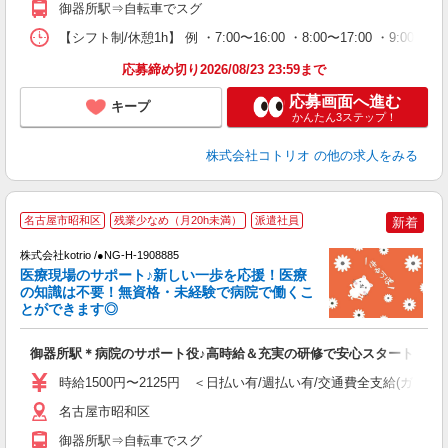
御器所駅⇒自転車でスグ
【シフト制/休憩1h】 例 ・7:00〜16:00 ・8:00〜17:00 ・9:00〜
応募締め切り2026/08/23 23:59まで
応募画面へ進む
キープ
かんたん3ステップ！
株式会社コトリオ
の他の求人をみる
名古屋市昭和区
残業少なめ（月20h未満）
派遣社員
新着
株式会社kotrio /●NG-H-1908885
女
医療現場のサポート♪新しい一歩を応援！医療
ド
の知識は不要！無資格・未経験で病院で働くこ
活
とができます◎
ル
自
御器所駅＊病院のサポート役♪高時給＆充実の研修で安心スタート
役
時給1500円〜2125円 ＜日払い有/週払い有/交通費全支給(ガソリ
名古屋市昭和区
御器所駅⇒自転車でスグ