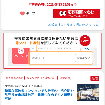
応募締め切り2026/08/23 23:59まで
応募画面へ進む
キープ
かんたん3ステップ！
株式会社コトリオ
の他の求人をみる
2
名古屋市昭和区
残業少なめ（月20h未満）
派遣社員
新着
株式会社kotrio /●NG-H-1614146
女
綺麗な高齢者マンションで入居者の生活介助や
ド
見守り★未経験歓迎！負担少なめで夕方退勤も
活
可能
ル