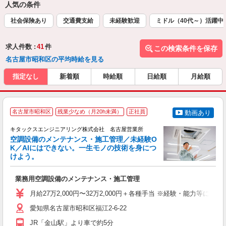
人気の条件
社会保険あり
交通費支給
未経験歓迎
ミドル（40代～）活躍中
求人件数 :
41
件
この検索条件を保存
名古屋市昭和区の平均時給を見る
指定なし
新着順
時給順
日給順
月給順
名古屋市昭和区
残業少なめ（月20h未満）
正社員
動画あり
キタックスエンジニアリング株式会社 名古屋営業所
空調設備のメンテナンス・施工管理／未経験O
K／AIにはできない。一生モノの技術を身につ
す
けよう。
「
業務用空調設備のメンテナンス・施工管理
学
月給27万2,000円〜32万2,000円＋各種手当 ※経験・能力等に
業
当
愛知県名古屋市昭和区福江2-6-22
JR「金山駅」より車で約5分