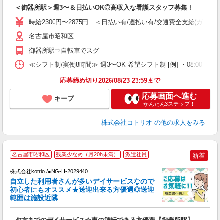
＜御器所駅＞週3〜＆日払いOK◎高収入な看護スタッフ募集！
自
時給2300円〜2875円 ＜日払い有/週払い有/交通費全支給(ガソリ
役
名古屋市昭和区
御器所駅⇒自転車でスグ
≪シフト制/実働8時間≫ 週3〜OK 希望シフト制 [例] ・08:00 〜 17:0
応募締め切り2026/08/23 23:59まで
応募画面へ進む
キープ
かんたん3ステップ！
株式会社コトリオ
の他の求人をみる
名古屋市昭和区
残業少なめ（月20h未満）
派遣社員
新着
＊
株式会社kotrio /●NG-H-2029440
女
自立した利用者さんが多いデイサービスなので
ド
初心者にもオススメ★送迎出来る方優遇◎送迎
活
範囲は施設近隣
ル
自
夕方までのデイサービス☆車の運転できる方優遇【御器所駅】