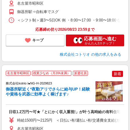
名古屋市昭和区
御器所駅⇒自転車でスグ
＜シフト制＞週3〜5日OK 例 ・8:00〜17:00 ・9:00〜18:00 など
応募締め切り2026/08/23 23:59まで
応募画面へ進む
キープ
かんたん3ステップ！
株式会社コトリオ
の他の求人をみる
名古屋市昭和区
残業少なめ（月20h未満）
派遣社員
新着
株式会社kotrio /●NG-H-2029823
女
御器所駅近く*夜勤アリでさらに給与UP！経験
ド
や資格を武器に効率よく稼げます♪
活
ル
自
日収1.2万円〜可★「とにかく収入重視!」が叶う高時給の有料住宅
役
時給1500円〜2125円 ＜日払い有/週払い有/交通費全支給(ガソリ
名古屋市昭和区