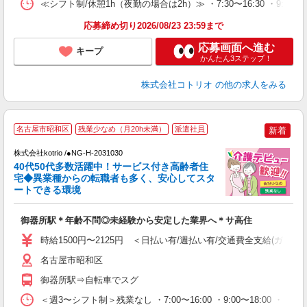
≪シフト制/休憩1h（夜勤の場合は2h）≫ ・7:30〜16:30 ・9:0
応募締め切り2026/08/23 23:59まで
応募画面へ進む
キープ
かんたん3ステップ！
株式会社コトリオ
の他の求人をみる
名古屋市昭和区
残業少なめ（月20h未満）
派遣社員
新着
株式会社kotrio /●NG-H-2031030
女
40代50代多数活躍中！サービス付き高齢者住
ド
宅◆異業種からの転職者も多く、安心してスタ
活
ートできる環境
ル
自
御器所駅＊年齢不問◎未経験から安定した業界へ＊サ高住
役
時給1500円〜2125円 ＜日払い有/週払い有/交通費全支給(ガソリ
名古屋市昭和区
御器所駅⇒自転車でスグ
＜週3〜シフト制＞残業なし ・7:00〜16:00 ・9:00〜18:00 ・