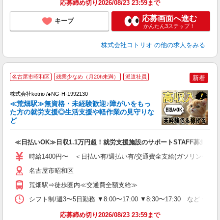
応募締め切り2026/08/23 23:59まで
応募画面へ進む
キープ
かんたん3ステップ！
株式会社コトリオ
の他の求人をみる
名古屋市昭和区
残業少なめ（月20h未満）
派遣社員
新着
最
株式会社kotrio /●NG-H-1992130
女
≪荒畑駅≫無資格・未経験歓迎♪障がいをもっ
ド
た方の就労支援◎生活支援や軽作業の見守りな
活
ど
ル
自
≪日払いOK≫日収1.1万円超！就労支援施設のサポートSTAFF募集
役
時給1400円〜 ＜日払い有/週払い有/交通費全支給(ガソリン代含む
名古屋市昭和区
荒畑駅⇒徒歩圏内≪交通費全額支給≫
シフト制/週3〜5日勤務 ▼8:00〜17:00 ▼8:30〜17:30 など 休
応募締め切り2026/08/23 23:59まで