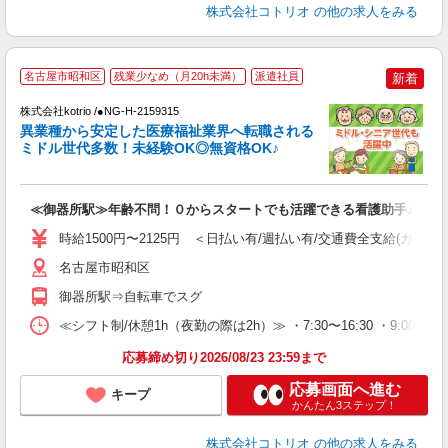
株式会社コトリオ
の他の求人をみる
名古屋市昭和区
残業少なめ（月20h未満）
派遣社員
新着
募
株式会社kotrio /●NG-H-2159315
女
異業種から安定した医療福祉業界へ転職される
ド
ミドル世代多数！未経験OK◎無資格OK♪
活
ル
自
≪御器所駅≫年齢不問！０からスタートでも活躍できる看護助手♪
役
時給1500円〜2125円 ＜日払い有/週払い有/交通費全支給(ガソリ
名古屋市昭和区
御器所駅⇒自転車でスグ
≪シフト制/休憩1h（夜勤の際は2h）≫ ・7:30〜16:30 ・9:00〜18
応募締め切り2026/08/23 23:59まで
応募画面へ進む
キープ
かんたん3ステップ！
株式会社コトリオ
の他の求人をみる