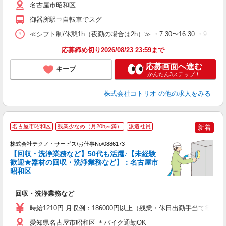
名古屋市昭和区
御器所駅⇒自転車でスグ
≪シフト制/休憩1h（夜勤の場合は2h）≫ ・7:30〜16:30 ・9:0
応募締め切り2026/08/23 23:59まで
応募画面へ進む
キープ
かんたん3ステップ！
株式会社コトリオ
の他の求人をみる
名古屋市昭和区
残業少なめ（月20h未満）
派遣社員
新着
経
株式会社テクノ・サービス/お仕事No/0886173
【回収・洗浄業務など】50代も活躍♪【未経験
歓迎★器材の回収・洗浄業務など】：名古屋市
昭和区
国
回収・洗浄業務など
履
ミ
時給1210円 月収例：186000円以上（残業・休日出勤手当て等が
な
り
愛知県名古屋市昭和区 ＊バイク通勤OK