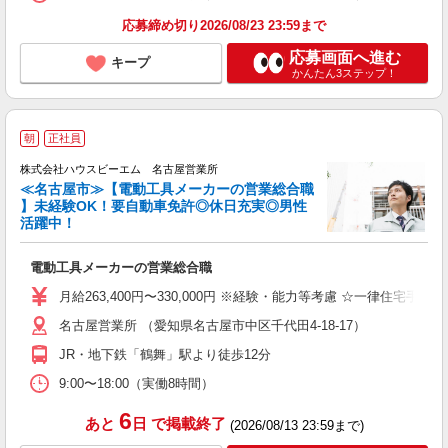
応募締め切り2026/08/23 23:59まで
応募画面へ進む
キープ
かんたん3ステップ！
朝
正社員
ム
株式会社ハウスビーエム 名古屋営業所
≪名古屋市≫【電動工具メーカーの営業総合職
】未経験OK！要自動車免許◎休日充実◎男性
活躍中！
と
電動工具メーカーの営業総合職
W
給
月給263,400円〜330,000円 ※経験・能力等考慮 ☆一律住宅手当
名古屋営業所 （愛知県名古屋市中区千代田4-18-17）
ン
JR・地下鉄「鶴舞」駅より徒歩12分
9:00〜18:00（実働8時間）
6
あと
日
で掲載終了
(2026/08/13 23:59まで)