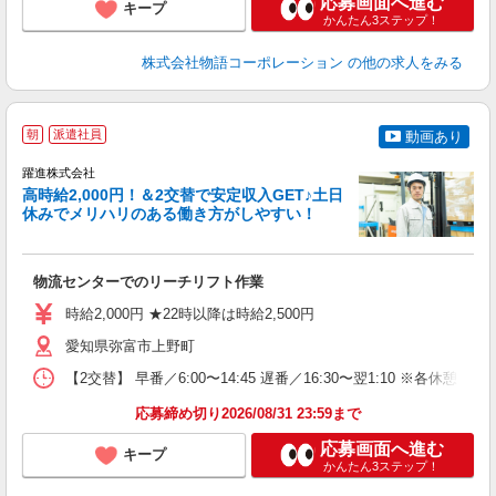
応募画面へ進む
キープ
かんたん3ステップ！
株式会社物語コーポレーション
の他の求人をみる
朝
派遣社員
動画あり
躍進株式会社
高時給2,000円！＆2交替で安定収入GET♪土日
休みでメリハリのある働き方がしやすい！
イ
お
物流センターでのリーチリフト作業
入
ク
時給2,000円 ★22時以降は時給2,500円
フ
保
愛知県弥富市上野町
【2交替】 早番／6:00〜14:45 遅番／16:30〜翌1:10 
応募締め切り2026/08/31 23:59まで
応募画面へ進む
キープ
かんたん3ステップ！