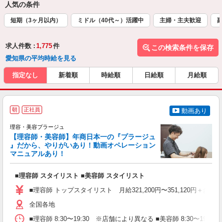
人気の条件
短期（3ヶ月以内）
ミドル（40代～）活躍中
主婦・主夫歓迎
求人件数 :
1,775
件
この検索条件を保存
愛知県の平均時給を見る
指定なし
新着順
時給順
日給順
月給順
朝
正社員
動画あり
理容・美容プラージュ
【理容師・美容師】年商日本一の『プラージュ
』だから、やりがいあり！動画オペレーション
マニュアルあり！
ン
■理容師 スタイリスト ■美容師 スタイリスト
入
資
■理容師 トップスタイリスト 月給321,200円〜351,120円＋歩合
ブ
自
全国各地
ク
■理容師 8:30〜19:30 ※店舗により異なる ■美容師 8:30〜19