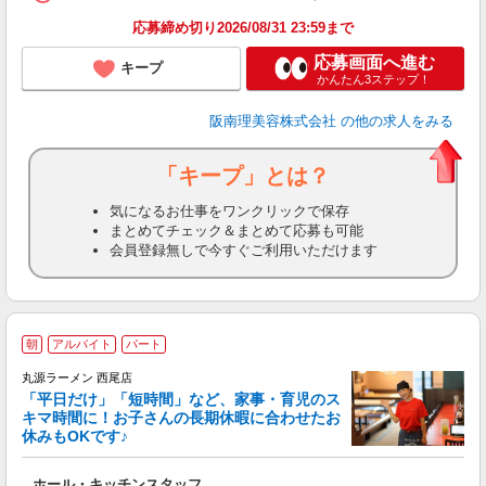
ン
応募締め切り2026/08/31 23:59まで
登
応募画面へ進む
キープ
かんたん3ステップ！
阪南理美容株式会社
の他の求人をみる
「キープ」とは？
気になるお仕事をワンクリックで保存
まとめてチェック＆まとめて応募も可能
会員登録無しで今すぐご利用いただけます
朝
アルバイト
パート
丸源ラーメン 西尾店
「平日だけ」「短時間」など、家事・育児のス
キマ時間に！お子さんの長期休暇に合わせたお
休みもOKです♪
の
ホール・キッチンスタッフ