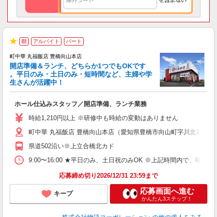
朝
アルバイト
パート
★
町中華 丸福飯店 豊橋向山本店
開店準備＆ランチ、どちらか1つでもOKです
。平日のみ・土日のみ・短時間など、主婦や学
生さんが活躍中！
き
ホール仕込みスタッフ／開店準備、ランチ業務
入
活
時給1,210円以上 ※研修中も時給の変動はありません
（
町中華 丸福飯店 豊橋向山本店（愛知県豊橋市向山町字川北14-1）
中
自
県道502沿い※上立合橋北カド
業
食
9:00〜16:00 ★平日のみ、土日祝のみOK ※上記時間内で
応募締め切り2026/12/31 23:59まで
応募画面へ進む
キープ
かんたん3ステップ！