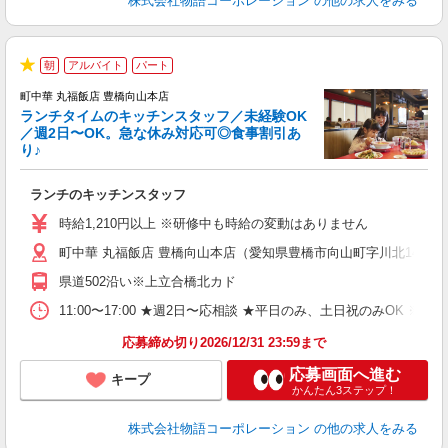
株式会社物語コーポレーション
の他の求人をみる
朝
アルバイト
パート
で
★
町中華 丸福飯店 豊橋向山本店
ランチタイムのキッチンスタッフ／未経験OK
／週2日〜OK。急な休み対応可◎食事割引あ
り♪
の
ランチのキッチンスタッフ
入
活
時給1,210円以上 ※研修中も時給の変動はありません
（
町中華 丸福飯店 豊橋向山本店（愛知県豊橋市向山町字川北14-1）
中
自
県道502沿い※上立合橋北カド
業
食
11:00〜17:00 ★週2日〜応相談 ★平日のみ、土日祝のみO
応募締め切り2026/12/31 23:59まで
応募画面へ進む
キープ
かんたん3ステップ！
株式会社物語コーポレーション
の他の求人をみる