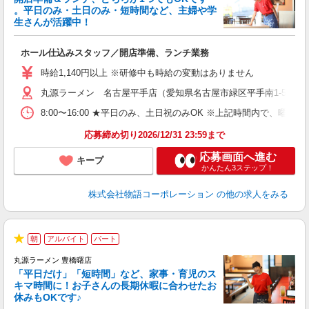
。平日のみ・土日のみ・短時間など、主婦や学
生さんが活躍中！
き
ホール仕込みスタッフ／開店準備、ランチ業務
入
活
時給1,140円以上 ※研修中も時給の変動はありません
（
丸源ラーメン 名古屋平手店（愛知県名古屋市緑区平手南1-501）
中
自
8:00〜16:00 ★平日のみ、土日祝のみOK ※上記時間内で
業
食
応募締め切り2026/12/31 23:59まで
応募画面へ進む
キープ
かんたん3ステップ！
株式会社物語コーポレーション
の他の求人をみる
朝
アルバイト
パート
★
丸源ラーメン 豊橋曙店
「平日だけ」「短時間」など、家事・育児のス
キマ時間に！お子さんの長期休暇に合わせたお
休みもOKです♪