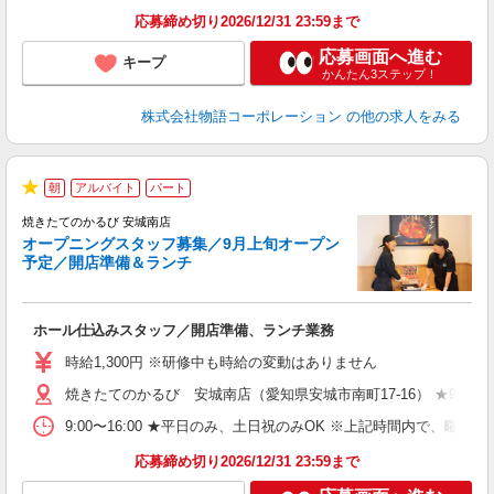
務
応募締め切り2026/12/31 23:59まで
修
応募画面へ進む
キープ
かんたん3ステップ！
株式会社物語コーポレーション
の他の求人をみる
朝
アルバイト
パート
★
焼きたてのかるび 安城南店
オープニングスタッフ募集／9月上旬オープン
予定／開店準備＆ランチ
店
ホール仕込みスタッフ／開店準備、ランチ業務
入
活
時給1,300円 ※研修中も時給の変動はありません
（
焼きたてのかるび 安城南店（愛知県安城市南町17-16） ★9月上
中
自
9:00〜16:00 ★平日のみ、土日祝のみOK ※上記時間内で
フ
会
応募締め切り2026/12/31 23:59まで
り