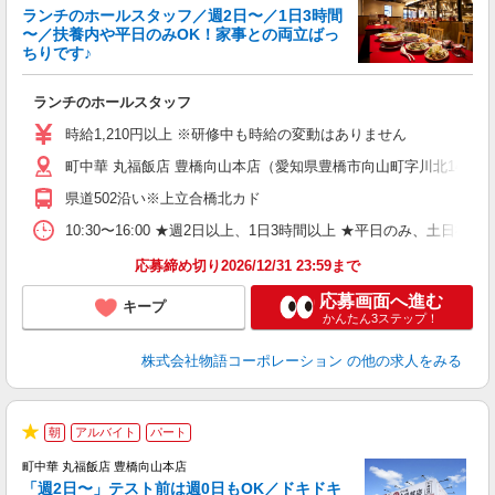
ランチのホールスタッフ／週2日〜／1日3時間
〜／扶養内や平日のみOK！家事との両立ばっ
ちりです♪
一
ランチのホールスタッフ
入
活
時給1,210円以上 ※研修中も時給の変動はありません
（
町中華 丸福飯店 豊橋向山本店（愛知県豊橋市向山町字川北14-1）
中
自
県道502沿い※上立合橋北カド
業
食
10:30〜16:00 ★週2日以上、1日3時間以上 ★平日のみ、
応募締め切り2026/12/31 23:59まで
応募画面へ進む
キープ
かんたん3ステップ！
株式会社物語コーポレーション
の他の求人をみる
朝
アルバイト
パート
★
町中華 丸福飯店 豊橋向山本店
「週2日〜」テスト前は週0日もOK／ドキドキ