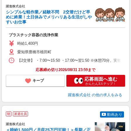
躍進株式会社
シンプルな軽作業／経験不問 2交替だけど早
めに終業！土日休みでメリハリある生活がしや
すいお仕事
効
プラスチック容器の洗浄作業
未
通
時給1,400円
愛知県豊橋市植田町
【2交替】 ・7:00〜15:50 ・17:00〜翌1:50 ※休憩70分、実働7時間
応募締め切り2026/08/31 23:59まで
応募画面へ進む
キープ
かんたん3ステップ！
躍進株式会社
の他の求人をみる
朝
派遣社員
動画あり
躍進株式会社
＜時給1,500円／月収25万円可能！＞長期／正