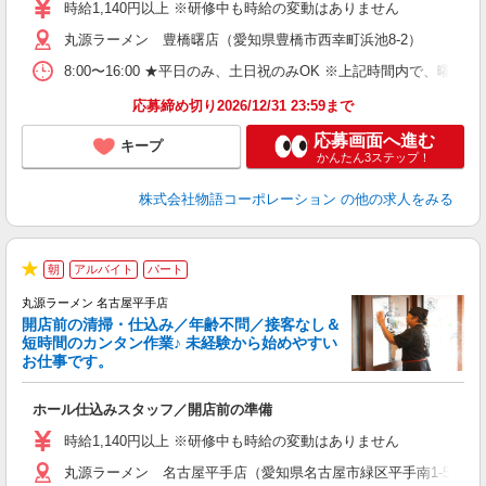
活
時給1,140円以上 ※研修中も時給の変動はありません
（
丸源ラーメン 豊橋曙店（愛知県豊橋市西幸町浜池8-2）
中
自
8:00〜16:00 ★平日のみ、土日祝のみOK ※上記時間内で
業
食
応募締め切り2026/12/31 23:59まで
応募画面へ進む
キープ
かんたん3ステップ！
株式会社物語コーポレーション
の他の求人をみる
朝
アルバイト
パート
★
丸源ラーメン 名古屋平手店
開店前の清掃・仕込み／年齢不問／接客なし＆
短時間のカンタン作業♪ 未経験から始めやすい
お仕事です。
得
ホール仕込みスタッフ／開店前の準備
入
婦
時給1,140円以上 ※研修中も時給の変動はありません
～
丸源ラーメン 名古屋平手店（愛知県名古屋市緑区平手南1-501）
不