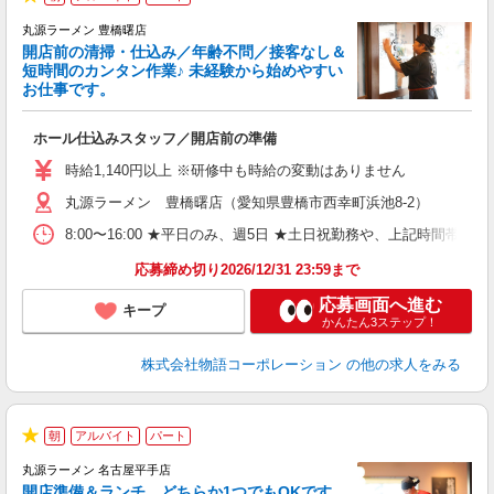
★
丸源ラーメン 豊橋曙店
開店前の清掃・仕込み／年齢不問／接客なし＆
短時間のカンタン作業♪ 未経験から始めやすい
お仕事です。
得
ホール仕込みスタッフ／開店前の準備
入
婦
時給1,140円以上 ※研修中も時給の変動はありません
～
丸源ラーメン 豊橋曙店（愛知県豊橋市西幸町浜池8-2）
不
日
8:00〜16:00 ★平日のみ、週5日 ★土日祝勤務や、上記時
上
な
応募締め切り2026/12/31 23:59まで
応募画面へ進む
キープ
かんたん3ステップ！
株式会社物語コーポレーション
の他の求人をみる
朝
アルバイト
パート
★
丸源ラーメン 名古屋平手店
開店準備＆ランチ、どちらか1つでもOKです