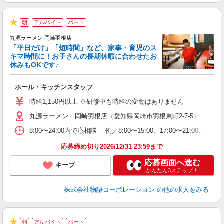
朝
アルバイト
パート
★
丸源ラーメン 岡崎羽根店
「平日だけ」「短時間」など、家事・育児のス
キマ時間に！お子さんの長期休暇に合わせたお
休みもOKです♪
の
ホール・キッチンスタッフ
入
学
時給1,150円以上 ※研修中も時給の変動はありません
活
丸源ラーメン 岡崎羽根店（愛知県岡崎市羽根東町2-7-5）
短
の
8:00〜24:00内で応相談 例／8:00〜15:00、17:00
ル
特
応募締め切り2026/12/31 23:59まで
応募画面へ進む
キープ
かんたん3ステップ！
株式会社物語コーポレーション
の他の求人をみる
朝
アルバイト
パート