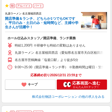
朝
アルバイト
パート
★
丸源ラーメン 名古屋植田西店
開店準備＆ランチ、どちらか1つでもOKです
。平日のみ・土日のみ・短時間など、主婦や学
生さんが活躍中！
き
ホール仕込みスタッフ／開店準備、ランチ業務
入
活
時給1,200円 ※研修中も時給の変動はありません
（
丸源ラーメン 名古屋植田西店（愛知県名古屋市天白区植田西2丁目8
中
自
名古屋市営鶴舞線「塩釜口駅」より徒歩5分
業
食
9:00〜25:00（開店準備＋ランチ帯） ※勤務時間は曜日・
応募締め切り2026/12/31 23:59まで
応募画面へ進む
キープ
かんたん3ステップ！
株式会社物語コーポレーション
の他の求人をみる