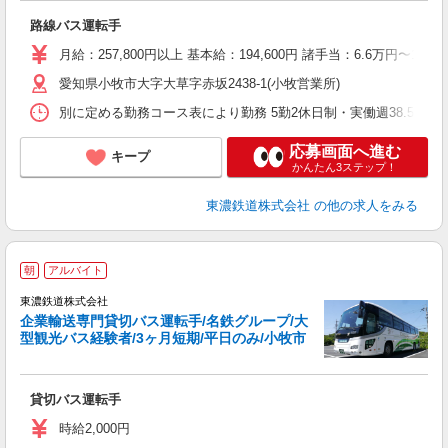
度
路線バス運転手
入
交
月給：257,800円以上 基本給：194,600円 諸手当：6.6
愛知県小牧市大字大草字赤坂2438-1(小牧営業所)
り
別に定める勤務コース表により勤務 5勤2休日制・実働週38.5時
応募画面へ進む
キープ
かんたん3ステップ！
東濃鉄道株式会社
の他の求人をみる
朝
アルバイト
東濃鉄道株式会社
た
企業輸送専門貸切バス運転手/名鉄グループ/大
経
型観光バス経験者/3ヶ月短期/平日のみ/小牧市
勤
副
貸切バス運転手
時給2,000円