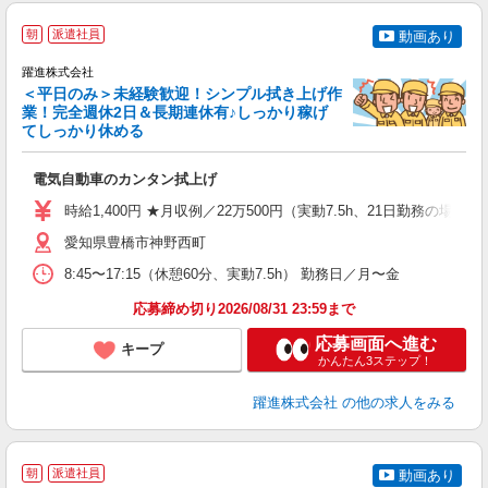
朝
派遣社員
動画あり
躍進株式会社
＜平日のみ＞未経験歓迎！シンプル拭き上げ作
業！完全週休2日＆長期連休有♪しっかり稼げ
イ
てしっかり休める
し
電気自動車のカンタン拭上げ
入
婦
時給1,400円 ★月収例／22万500円（実動7.5h、21日勤務の場合）
制
勤
愛知県豊橋市神野西町
8:45〜17:15（休憩60分、実動7.5h） 勤務日／月〜金
応募締め切り2026/08/31 23:59まで
応募画面へ進む
キープ
かんたん3ステップ！
躍進株式会社
の他の求人をみる
朝
派遣社員
動画あり