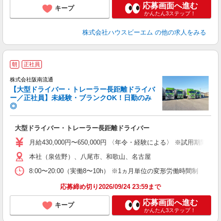
応募画面へ進む
キープ
かんたん3ステップ！
株式会社ハウスビーエム
の他の求人をみる
朝
正社員
株式会社阪南流通
【大型ドライバー・トレーラー長距離ドライバ
ー／正社員】未経験・ブランクOK！日勤のみ
◎
さ
大型ドライバー・トレーラー長距離ドライバー
即
高
月給430,000円〜650,000円 〈年令・経験による〉 ※試用期間
本社（泉佐野）、八尾市、和歌山、名古屋
8:00〜20:00（実働8〜10h） ※1ヵ月単位の変形労働時間制
応募締め切り2026/09/24 23:59まで
応募画面へ進む
キープ
かんたん3ステップ！