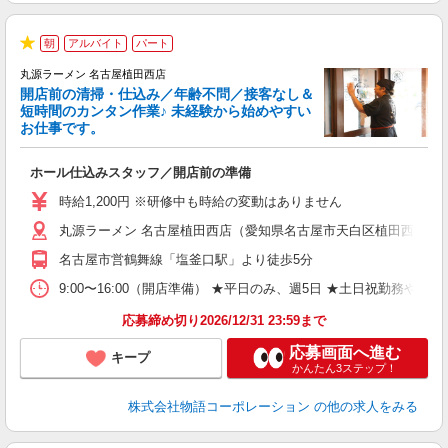
朝
アルバイト
パート
★
丸源ラーメン 名古屋植田西店
開店前の清掃・仕込み／年齢不問／接客なし＆
短時間のカンタン作業♪ 未経験から始めやすい
お仕事です。
得
ホール仕込みスタッフ／開店前の準備
入
婦
時給1,200円 ※研修中も時給の変動はありません
～
丸源ラーメン 名古屋植田西店（愛知県名古屋市天白区植田西2丁目8
不
日
名古屋市営鶴舞線「塩釜口駅」より徒歩5分
上
な
9:00〜16:00（開店準備） ★平日のみ、週5日 ★土日祝勤
応募締め切り2026/12/31 23:59まで
応募画面へ進む
キープ
かんたん3ステップ！
株式会社物語コーポレーション
の他の求人をみる