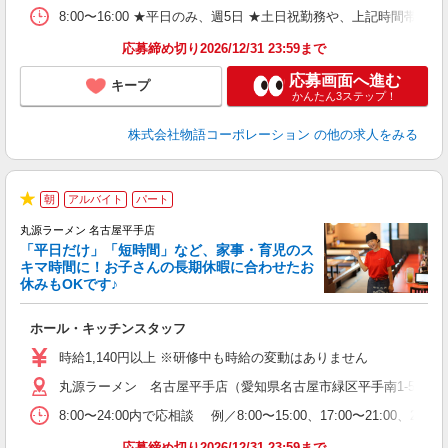
日
8:00〜16:00 ★平日のみ、週5日 ★土日祝勤務や、上記時
上
な
応募締め切り2026/12/31 23:59まで
応募画面へ進む
キープ
かんたん3ステップ！
株式会社物語コーポレーション
の他の求人をみる
朝
アルバイト
パート
★
丸源ラーメン 名古屋平手店
「平日だけ」「短時間」など、家事・育児のス
キマ時間に！お子さんの長期休暇に合わせたお
休みもOKです♪
の
ホール・キッチンスタッフ
入
学
時給1,140円以上 ※研修中も時給の変動はありません
活
丸源ラーメン 名古屋平手店（愛知県名古屋市緑区平手南1-501）
短
の
8:00〜24:00内で応相談 例／8:00〜15:00、17:00
ル
特
応募締め切り2026/12/31 23:59まで