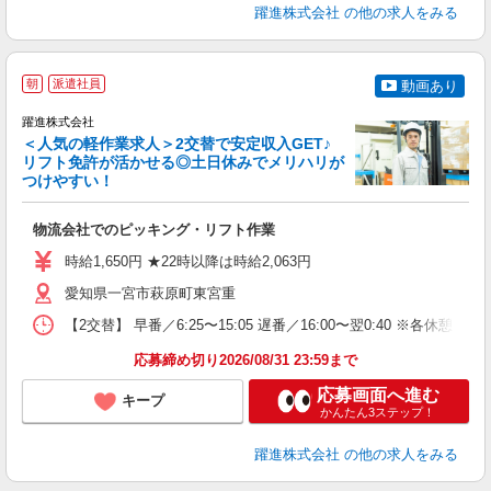
躍進株式会社
の他の求人をみる
朝
派遣社員
動画あり
躍進株式会社
＜人気の軽作業求人＞2交替で安定収入GET♪
リフト免許が活かせる◎土日休みでメリハリが
は
つけやすい！
さ
物流会社でのピッキング・リフト作業
入
歓
時給1,650円 ★22時以降は時給2,063円
方
り
愛知県一宮市萩原町東宮重
【2交替】 早番／6:25〜15:05 遅番／16:00〜翌0:40 
応募締め切り2026/08/31 23:59まで
応募画面へ進む
キープ
かんたん3ステップ！
躍進株式会社
の他の求人をみる