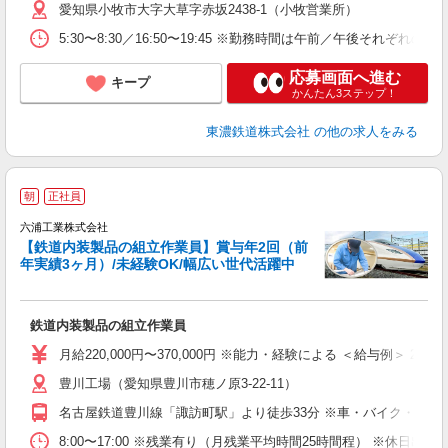
愛知県小牧市大字大草字赤坂2438-1（小牧営業所）
5:30〜8:30／16:50〜19:45 ※勤務時間は午前／午後それぞ
応募画面へ進む
キープ
かんたん3ステップ！
東濃鉄道株式会社
の他の求人をみる
朝
正社員
六浦工業株式会社
【鉄道内装製品の組立作業員】賞与年2回（前
年実績3ヶ月）/未経験OK/幅広い世代活躍中
休
鉄道内装製品の組立作業員
未
時
月給220,000円〜370,000円 ※能力・経験による ＜給与例＞ 2
社
豊川工場（愛知県豊川市穂ノ原3-22-11）
名古屋鉄道豊川線「諏訪町駅」より徒歩33分 ※車・バイク・自転
8:00〜17:00 ※残業有り（月残業平均時間25時間程） ※休日出