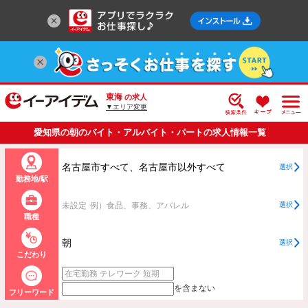
東海
の求人
▼エリア変更
愛知県の朝のバイト・アルバイト・パートの求人情報一覧
名古屋市すべて、名古屋市以外すべて
選択
勤務地/駅
未設定
例）食品、事務、アパレル
選択
職種
朝
選択
こだわり
を含まない
フリーワード