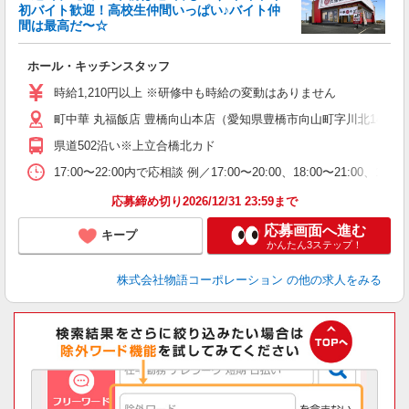
初バイト歓迎！高校生仲間いっぱい♪バイト仲
間は最高だ〜☆
望
ホール・キッチンスタッフ
入
活
時給1,210円以上 ※研修中も時給の変動はありません
（
町中華 丸福飯店 豊橋向山本店（愛知県豊橋市向山町字川北14-1）
中
自
県道502沿い※上立合橋北カド
業
食
17:00〜22:00内で応相談 例／17:00〜20:00、18:0
応募締め切り2026/12/31 23:59まで
応募画面へ進む
キープ
かんたん3ステップ！
株式会社物語コーポレーション
の他の求人をみる