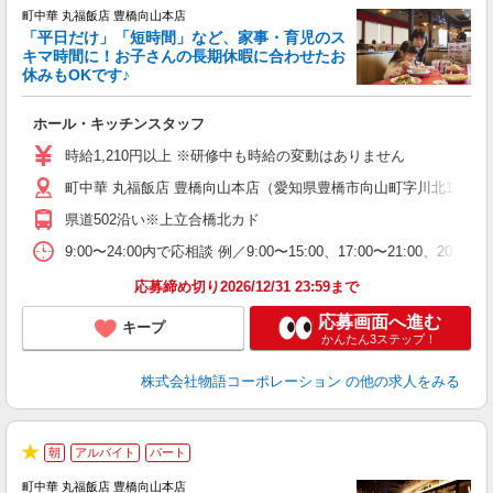
町中華 丸福飯店 豊橋向山本店
「平日だけ」「短時間」など、家事・育児のス
キマ時間に！お子さんの長期休暇に合わせたお
休みもOKです♪
の
ホール・キッチンスタッフ
入
活
時給1,210円以上 ※研修中も時給の変動はありません
（
町中華 丸福飯店 豊橋向山本店（愛知県豊橋市向山町字川北14-1）
中
自
県道502沿い※上立合橋北カド
業
食
9:00〜24:00内で応相談 例／9:00〜15:00、17:00〜
応募締め切り2026/12/31 23:59まで
応募画面へ進む
キープ
かんたん3ステップ！
株式会社物語コーポレーション
の他の求人をみる
朝
アルバイト
パート
★
町中華 丸福飯店 豊橋向山本店