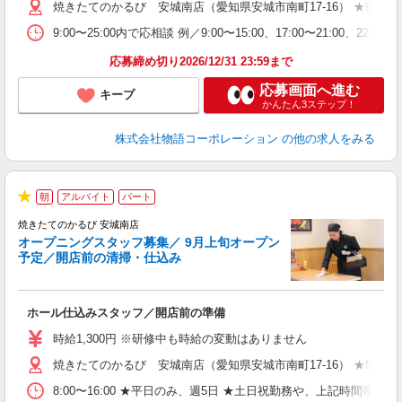
焼きたてのかるび 安城南店（愛知県安城市南町17-16） ★9月上
短
の
9:00〜25:00内で応相談 例／9:00〜15:00、17:00〜
場
い
応募締め切り2026/12/31 23:59まで
応募画面へ進む
キープ
かんたん3ステップ！
株式会社物語コーポレーション
の他の求人をみる
朝
アルバイト
パート
★
焼きたてのかるび 安城南店
オープニングスタッフ募集／ 9月上旬オープン
予定／開店前の清掃・仕込み
す
ホール仕込みスタッフ／開店前の準備
入
婦
時給1,300円 ※研修中も時給の変動はありません
～
焼きたてのかるび 安城南店（愛知県安城市南町17-16） ★9月上
不
日
8:00〜16:00 ★平日のみ、週5日 ★土日祝勤務や、上記時