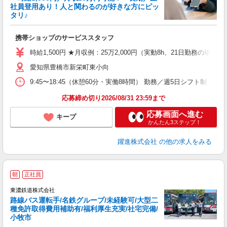
社員登用あり！人と関わるのが好きな方にピッ
は
タリ♪
正
携帯ショップのサービススタッフ
未
通
時給1,500円 ★月収例：25万2,000円（実動8h、21日勤務の場合）
愛知県豊橋市新栄町東小向
9:45〜18:45（休憩60分・実働8時間） 勤務／週5日シフト制
応募締め切り2026/08/31 23:59まで
応募画面へ進む
キープ
かんたん3ステップ！
躍進株式会社
の他の求人をみる
朝
正社員
東濃鉄道株式会社
路線バス運転手/名鉄グループ/未経験可/大型二
種免許取得費用補助有/福利厚生充実/社宅完備/
月
小牧市