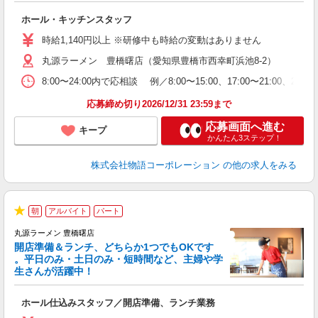
の
ホール・キッチンスタッフ
入
学
時給1,140円以上 ※研修中も時給の変動はありません
活
丸源ラーメン 豊橋曙店（愛知県豊橋市西幸町浜池8-2）
短
の
8:00〜24:00内で応相談 例／8:00〜15:00、17:00
ル
特
応募締め切り2026/12/31 23:59まで
応募画面へ進む
キープ
かんたん3ステップ！
株式会社物語コーポレーション
の他の求人をみる
朝
アルバイト
パート
★
丸源ラーメン 豊橋曙店
開店準備＆ランチ、どちらか1つでもOKです
。平日のみ・土日のみ・短時間など、主婦や学
生さんが活躍中！
き
ホール仕込みスタッフ／開店準備、ランチ業務
入