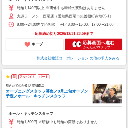
入
学
時給1,140円以上 ※研修中も時給の変動はありません
活
丸源ラーメン 西尾店（愛知県西尾市矢曽根町赤地65-1）
短
の
8:00〜24:00内で応相談 例／8:00〜15:00、17:00
ル
特
応募締め切り2026/12/31 23:59まで
応募画面へ進む
キープ
かんたん3ステップ！
株式会社物語コーポレーション
の他の求人をみる
朝
アルバイト
パート
★
焼きたてのかるび 安城南店
オープニングスタッフ募集／9月上旬オープン
予定／ホール・キッチンスタッフ
変
ホール・キッチンスタッフ
入
学
時給1,300円 ※研修中も時給の変動はありません
活