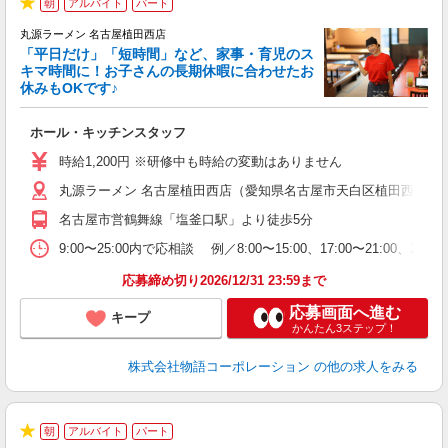
朝
アルバイト
パート
★
丸源ラーメン 名古屋植田西店
「平日だけ」「短時間」など、家事・育児のス
キマ時間に！お子さんの長期休暇に合わせたお
休みもOKです♪
の
ホール・キッチンスタッフ
入
学
時給1,200円 ※研修中も時給の変動はありません
活
丸源ラーメン 名古屋植田西店（愛知県名古屋市天白区植田西2丁目8
短
の
名古屋市営鶴舞線「塩釜口駅」より徒歩5分
ル
特
9:00〜25:00内で応相談 例／8:00〜15:00、17:00〜
応募締め切り2026/12/31 23:59まで
応募画面へ進む
キープ
かんたん3ステップ！
株式会社物語コーポレーション
の他の求人をみる
朝
アルバイト
パート
★