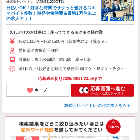
株式会社バイトレ（ADM811220GT11）
く
日払いOK！好きな時間でサクッと働けるスキ
マバイト多数！単発や短時間＆常時1万件以上
☆
の求人アリ！
験
久しぶりのお仕事に｜座ってできるモクモク軽作業
即
活
時給1333円〜時給1500円（就業先により異なる）
（
愛知県名古屋市千種区
短
K
最寄駅：東山公園駅、本山駅、星ヶ丘駅
日
髪
週1日以上/お好きな時間で勤務◎ 朝ダケ・昼ダケ・夜ダケ・夜勤など、 ご自
応募締め切り2026/08/31 23:59まで
応募画面へ進む
キープ
かんたん3ステップ！
株式会社バイトレ
の他の求人をみる