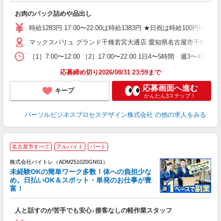
お肉のパック詰めや品出し
時給1283円 17:00〜22:00は時給1383円 ★日祝は時給1
マックスバリュ グランド千種若宮大通店 愛知県名古屋市千種区千種2
［1］7:00〜12:00 ［2］17:00〜22:00 1日4〜5時間 週3〜4日程度
応募締め切り2026/08/31 23:59まで
応募画面へ進む
キープ
かんたん3ステップ！
パーソルビジネスプロセスデザイン株式会社
の他の求人をみる
名古屋市すべて
アルバイト
パート
株式会社バイトレ（ADM251020GN01）
未経験OKの簡単ワーク多数！体への負担少な
め。日払いOK＆スポット・単発のお仕事が豊
富！
ス
ロ
人と話すのが苦手でも安心♪接客なしの軽作業スタッフ
即