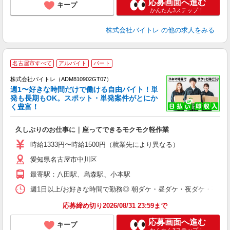
応募画面へ進む
キープ
かんたん3ステップ！
株式会社バイトレ
の他の求人をみる
名古屋市すべて
アルバイト
パート
株式会社バイトレ（ADM810902GT07）
週1〜好きな時間だけで働ける自由バイト！単
発も長期もOK。スポット・単発案件がとにか
も
く豊富！
気
久しぶりのお仕事に｜座ってできるモクモク軽作業
即
活
時給1333円〜時給1500円（就業先により異なる）
（
愛知県名古屋市中川区
短
K
最寄駅：八田駅、烏森駅、小本駅
日
髪
週1日以上/お好きな時間で勤務◎ 朝ダケ・昼ダケ・夜ダケ・夜勤など、 ご自
応募締め切り2026/08/31 23:59まで
応募画面へ進む
キープ