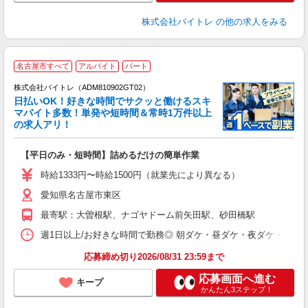
株式会社バイトレ
の他の求人をみる
名古屋市すべて
アルバイト
パート
株式会社バイトレ（ADM810902GT02）
く
日払いOK！好きな時間でサクッと働けるスキ
マバイト多数！単発や短時間＆常時1万件以上
☆
の求人アリ！
験
【平日のみ・短時間】詰めるだけの簡単作業
即
活
時給1333円〜時給1500円（就業先により異なる）
（
愛知県名古屋市東区
短
K
最寄駅：大曽根駅、ナゴヤドーム前矢田駅、砂田橋駅
日
髪
週1日以上/お好きな時間で勤務◎ 朝ダケ・昼ダケ・夜ダケ・夜勤など、 ご自
応募締め切り2026/08/31 23:59まで
応募画面へ進む
キープ
かんたん3ステップ！