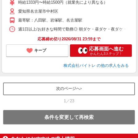
活
時給1333円〜時給1500円（就業先により異なる）
（
愛知県名古屋市中村区
短
K
最寄駅：八田駅、岩塚駅、名古屋駅
日
髪
週1日以上/お好きな時間で勤務◎ 朝ダケ・昼ダケ・夜ダケ・夜勤など、 ご自
応募締め切り2026/08/31 23:59まで
応募画面へ進む
キープ
かんたん3ステップ！
株式会社バイトレ
の他の求人をみる
次のページへ
1／23
条件を変更して再検索