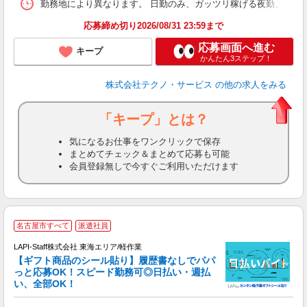
勤務地により異なります。 日勤のみ、ガッツリ稼げる夜勤、シフトによる交
応募締め切り2026/08/31 23:59まで
応募画面へ進む
キープ
かんたん3ステップ！
株式会社テクノ・サービス
の他の求人をみる
「キープ」とは？
気になるお仕事をワンクリックで保存
まとめてチェック＆まとめて応募も可能
会員登録無しで今すぐご利用いただけます
名古屋市すべて
派遣社員
LAPI-Staff株式会社 東海エリア/軽作業
【ギフト商品のシール貼り】履歴書なしでパパ
っと応募OK！スピード勤務可◎日払い・週払
い、全部OK！
入