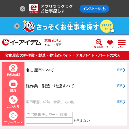
東海
の求人
▼エリア変更
名古屋市の軽作業・製造・物流のバイト・アルバイト・パートの求人
情報一覧
名古屋市すべて
選択
勤務地/駅
軽作業・製造・物流すべて
選択
職種
雇用形態、給与、特徴、その他
選択
こだわり
を含まない
フリーワード