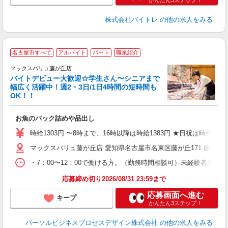
かんたん3ステップ！
株式会社バイトレ
の他の求人をみる
名古屋市すべて
アルバイト
パート
職業紹介
マックスバリュ藤が丘店
バイトデビュー大歓迎☆学生さん〜シニアまで
幅広く活躍中！週2・3日/1日4時間の短時間も
て
OK！！
仕
お魚のパック詰めや品出し
未
時給1303円 〜8時まで、16時以降は時給1383円 ★日祝は時
マックスバリュ藤が丘店 愛知県名古屋市名東区藤が丘171 藤が丘
・7：00〜12：00で働ける方。（勤務時間相談可）未経験者大
応募締め切り2026/08/31 23:59まで
応募画面へ進む
キープ
かんたん3ステップ！
パーソルビジネスプロセスデザイン株式会社
の他の求人をみる