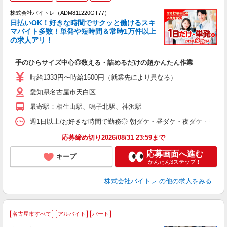
株式会社バイトレ（ADM811220GT77）
く
日払いOK！好きな時間でサクッと働けるスキ
マバイト多数！単発や短時間＆常時1万件以上
☆
の求人アリ！
験
手のひらサイズ中心◎数える・詰めるだけの超かんたん作業
即
活
時給1333円〜時給1500円（就業先により異なる）
（
愛知県名古屋市天白区
短
K
最寄駅：相生山駅、鳴子北駅、神沢駅
日
髪
週1日以上/お好きな時間で勤務◎ 朝ダケ・昼ダケ・夜ダケ・夜勤など、 ご自
応募締め切り2026/08/31 23:59まで
応募画面へ進む
キープ
かんたん3ステップ！
株式会社バイトレ
の他の求人をみる
名古屋市すべて
アルバイト
パート