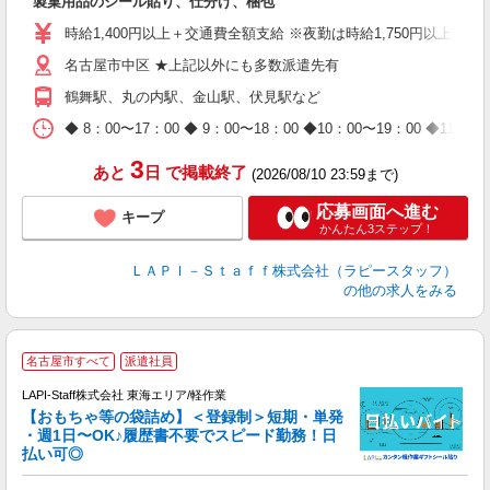
製菓用品のシール貼り、仕分け、梱包
量
迎
時給1,400円以上＋交通費全額支給 ※夜勤は時給1,750円以上（深夜手
給
名古屋市中区 ★上記以外にも多数派遣先有
期
休
鶴舞駅、丸の内駅、金山駅、伏見駅など
日
タ
◆ 8：00〜17：00 ◆ 9：00〜18：00 ◆10：00〜1
3
あと
日
で掲載終了
(2026/08/10 23:59まで)
応募画面へ進む
キープ
かんたん3ステップ！
ＬＡＰＩ－Ｓｔａｆｆ株式会社（ラピースタッフ）
の他の求人をみる
名古屋市すべて
派遣社員
LAPI-Staff株式会社 東海エリア/軽作業
【おもちゃ等の袋詰め】＜登録制＞短期・単発
・週1日〜OK♪履歴書不要でスピード勤務！日
払い可◎
見