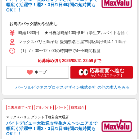
幅広く活躍中！週2・3日/1日4時間の短時間も
も
OK！！
味
お肉のパック詰めや品出し
時給1333円 ★日祝は時給100円UP（学生アルバイトを除く） 
マックスバリュ鳴子店 愛知県名古屋市緑区鳴子町4-1-1 鳴子北駅
（1）7：00〜12：00の時間帯で4〜5時間程度
応募締め切り2026/08/31 23:59まで
応募画面へ進む
キープ
かんたん3ステップ！
パーソルビジネスプロセスデザイン株式会社
の他の求人をみる
名古屋市すべて
アルバイト
パート
職業紹介
て
マックスバリュ グランド千種若宮大通店
バイトデビュー大歓迎☆学生さん〜シニアまで
幅広く活躍中！週2・3日/1日4時間の短時間も
OK！！
よ