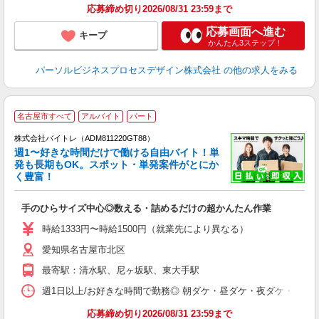
応募締め切り2026/08/31 23:59まで
応募画面へ進む
キープ
かんたん3ステップ！
パーソルビジネスプロセスデザイン株式会社
の他の求人をみる
名古屋市すべて
アルバイト
パート
株式会社バイトレ（ADM811220GT88）
週1〜好きな時間だけで働ける自由バイト！単
発も長期もOK。スポット・単発案件がとにか
も
く豊富！
気
手のひらサイズ中心◎数える・詰めるだけの超かんたん作業
即
活
時給1333円〜時給1500円（就業先により異なる）
（
愛知県名古屋市北区
短
K
最寄駅：清水駅、尼ヶ坂駅、東大手駅
日
髪
週1日以上/お好きな時間で勤務◎ 朝ダケ・昼ダケ・夜ダケ・夜勤など、 ご自
応募締め切り2026/08/31 23:59まで