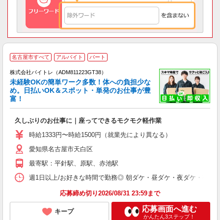
名古屋市すべて
アルバイト
パート
株式会社バイトレ（ADM811223GT38）
未経験OKの簡単ワーク多数！体への負担少な
め。日払いOK＆スポット・単発のお仕事が豊
富！
ス
ロ
久しぶりのお仕事に｜座ってできるモクモク軽作業
即
活
時給1333円〜時給1500円（就業先により異なる）
（
愛知県名古屋市天白区
短
K
最寄駅：平針駅、原駅、赤池駅
日
髪
週1日以上/お好きな時間で勤務◎ 朝ダケ・昼ダケ・夜ダケ・夜勤など、 ご自
応募締め切り2026/08/31 23:59まで
応募画面へ進む
キープ
かんたん3ステップ！