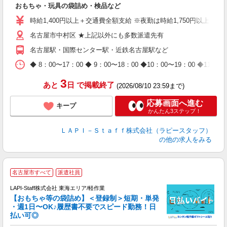
おもちゃ・玩具の袋詰め・検品など
入
量
時給1,400円以上＋交通費全額支給 ※夜勤は時給1,750円以上（深夜手
迎
名古屋市中村区 ★上記以外にも多数派遣先有
給
期
名古屋駅・国際センター駅・近鉄名古屋駅など
休
日
◆ 8：00〜17：00 ◆ 9：00〜18：00 ◆10：00〜1
タ
3
あと
日
で掲載終了
(2026/08/10 23:59まで)
応募画面へ進む
キープ
かんたん3ステップ！
ＬＡＰＩ－Ｓｔａｆｆ株式会社（ラピースタッフ）
の他の求人をみる
名古屋市すべて
派遣社員
LAPI-Staff株式会社 東海エリア/軽作業
【おもちゃ等の袋詰め】＜登録制＞短期・単発
・週1日〜OK♪履歴書不要でスピード勤務！日
払い可◎