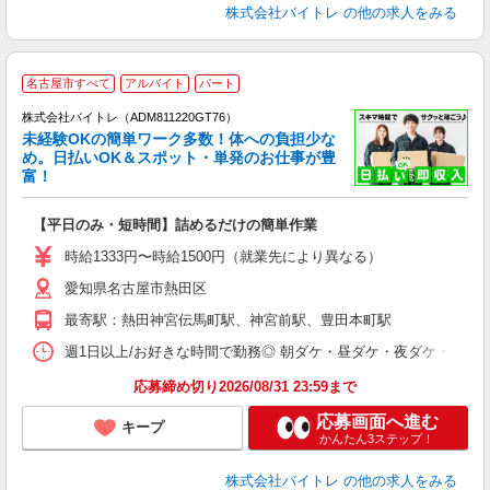
株式会社バイトレ
の他の求人をみる
名古屋市すべて
アルバイト
パート
株式会社バイトレ（ADM811220GT76）
未経験OKの簡単ワーク多数！体への負担少な
め。日払いOK＆スポット・単発のお仕事が豊
富！
ス
ロ
【平日のみ・短時間】詰めるだけの簡単作業
即
活
時給1333円〜時給1500円（就業先により異なる）
（
愛知県名古屋市熱田区
短
K
最寄駅：熱田神宮伝馬町駅、神宮前駅、豊田本町駅
日
髪
週1日以上/お好きな時間で勤務◎ 朝ダケ・昼ダケ・夜ダケ・夜勤など、 ご自
応募締め切り2026/08/31 23:59まで
応募画面へ進む
キープ
かんたん3ステップ！
株式会社バイトレ
の他の求人をみる