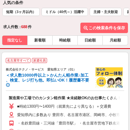
人気の条件
短期（3ヶ月以内）
ミドル（40代～）活躍中
主婦・主夫歓迎
求人件数 :
688
件
この検索条件を保存
指定なし
新着順
時給順
日給順
月給順
≪
名古屋市すべて
派遣社員
株式会社テクノ・サービス 愛知県エリア（01）
＜求人数10000件以上＞かんたん軽作業♪加工
、検査、レジ打ち他。即払いOK！履歴書不要
◎
お
製造業や工場でのカンタン軽作業 ★未経験OKのお仕事たくさん！
未
ア
■時給1300円〜1400円（就業先により異なる）＋交通費
の
愛知県内に多数あり 豊田市、名古屋市港区、岡崎市、小牧市、稲
・名鉄豊田線・三河線「豊田市駅」 ・名古屋市営地下鉄名港線「名