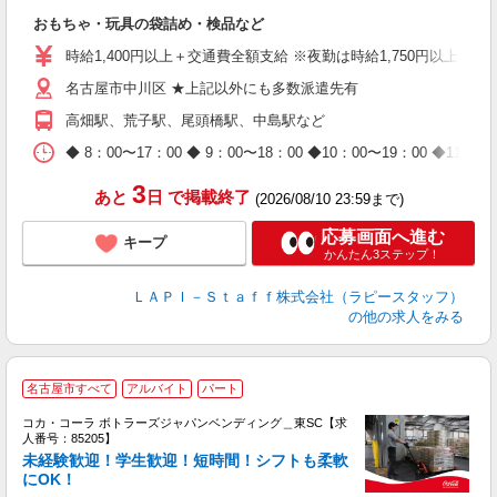
見
おもちゃ・玩具の袋詰め・検品など
入
量
時給1,400円以上＋交通費全額支給 ※夜勤は時給1,750円以上（深夜手
迎
名古屋市中川区 ★上記以外にも多数派遣先有
給
期
高畑駅、荒子駅、尾頭橋駅、中島駅など
休
日
◆ 8：00〜17：00 ◆ 9：00〜18：00 ◆10：00〜1
タ
3
あと
日
で掲載終了
(2026/08/10 23:59まで)
応募画面へ進む
キープ
かんたん3ステップ！
ＬＡＰＩ－Ｓｔａｆｆ株式会社（ラピースタッフ）
の他の求人をみる
名古屋市すべて
アルバイト
パート
コカ・コーラ ボトラーズジャパンベンディング＿東SC【求
人番号：85205】
未経験歓迎！学生歓迎！短時間！シフトも柔軟
にOK！