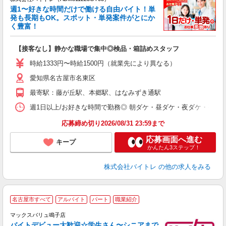
週1〜好きな時間だけで働ける自由バイト！単
発も長期もOK。スポット・単発案件がとにか
も
く豊富！
気
【接客なし】静かな職場で集中◎検品・箱詰めスタッフ
即
活
時給1333円〜時給1500円（就業先により異なる）
（
愛知県名古屋市名東区
短
K
最寄駅：藤が丘駅、本郷駅、はなみずき通駅
日
髪
週1日以上/お好きな時間で勤務◎ 朝ダケ・昼ダケ・夜ダケ・夜勤など、 ご自
応募締め切り2026/08/31 23:59まで
応募画面へ進む
キープ
かんたん3ステップ！
株式会社バイトレ
の他の求人をみる
名古屋市すべて
アルバイト
パート
職業紹介
マックスバリュ鳴子店
バイトデビュー大歓迎☆学生さん〜シニアまで