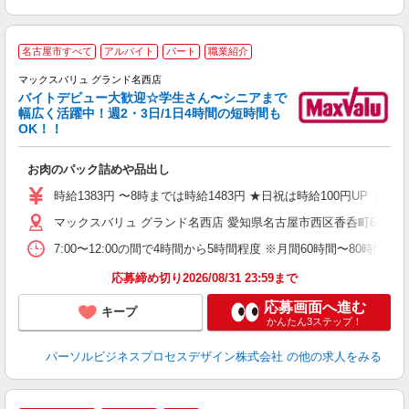
名古屋市すべて
アルバイト
パート
職業紹介
マックスバリュ グランド名西店
バイトデビュー大歓迎☆学生さん〜シニアまで
幅広く活躍中！週2・3日/1日4時間の短時間も
と
OK！！
事
短
お肉のパック詰めや品出し
時給1383円 〜8時までは時給1483円 ★日祝は時給100円U
マックスバリュ グランド名西店 愛知県名古屋市西区香呑町6-49
7:00〜12:00の間で4時間から5時間程度 ※月間60時間〜80時間
応募締め切り2026/08/31 23:59まで
応募画面へ進む
キープ
かんたん3ステップ！
パーソルビジネスプロセスデザイン株式会社
の他の求人をみる