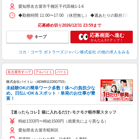
愛知県名古屋市千種区千代田橋1-1-6
◆勤務時間 11:00〜17:00 （休憩無し） ◆週あたりの勤務日数 
応募締め切り2026/12/31 23:59まで
応募画面へ進む
キープ
かんたん3ステップ！
コカ・コーラ ボトラーズジャパン株式会社
の他の求人をみる
名古屋市すべて
アルバイト
パート
株式会社バイトレ（ADM811220GT53）
未経験OKの簡単ワーク多数！体への負担少な
め。日払いOK＆スポット・単発のお仕事が豊
富！
ス
ロ
【迷ったらコレ】箱に入れるだけ♪モクモク軽作業スタッフ
即
活
時給1333円〜時給1500円（就業先により異なる）
（
愛知県名古屋市昭和区
短
K