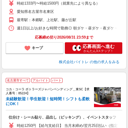
活
時給1333円〜時給1500円（就業先により異なる）
（
愛知県名古屋市名東区
短
K
最寄駅：本郷駅、上社駅、藤が丘駅
日
髪
週1日以上/お好きな時間で勤務◎ 朝ダケ・昼ダケ・夜ダケ・夜勤など、 ご自
応募締め切り2026/08/31 23:59まで
応募画面へ進む
キープ
かんたん3ステップ！
株式会社バイトレ
の他の求人をみる
名古屋市すべて
アルバイト
パート
コカ・コーラ ボトラーズジャパンベンディング＿東SC【求
人番号：85224】
未経験歓迎！学生歓迎！短時間！シフトも柔軟
にOK！
未
～
仕分け・シール貼り、品出し（ピッキング）、イベントスタッフ
勤
時給1250円 【給与支給日】 当月末締め/翌月25日払い（指定口座