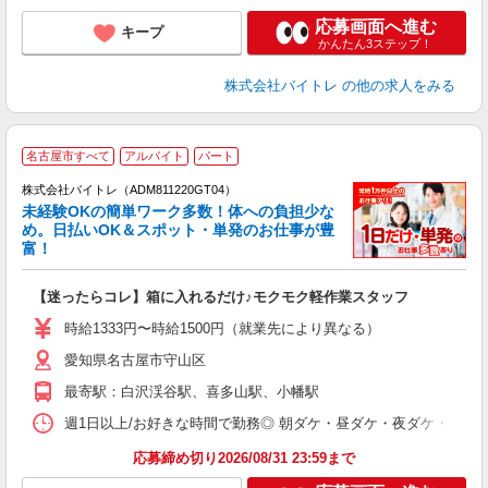
応募画面へ進む
キープ
かんたん3ステップ！
株式会社バイトレ
の他の求人をみる
名古屋市すべて
アルバイト
パート
株式会社バイトレ（ADM811220GT04）
未経験OKの簡単ワーク多数！体への負担少な
め。日払いOK＆スポット・単発のお仕事が豊
富！
ス
ロ
【迷ったらコレ】箱に入れるだけ♪モクモク軽作業スタッフ
即
活
時給1333円〜時給1500円（就業先により異なる）
（
愛知県名古屋市守山区
短
K
最寄駅：白沢渓谷駅、喜多山駅、小幡駅
日
髪
週1日以上/お好きな時間で勤務◎ 朝ダケ・昼ダケ・夜ダケ・夜勤など、 ご自
応募締め切り2026/08/31 23:59まで