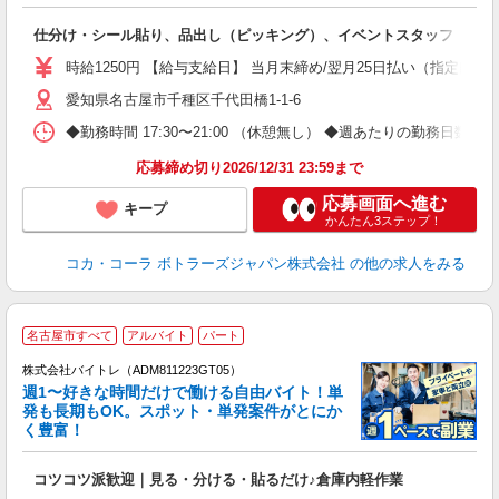
別
仕分け・シール貼り、品出し（ピッキング）、イベントスタッフ
未
～
時給1250円 【給与支給日】 当月末締め/翌月25日払い（指定口座
ル
愛知県名古屋市千種区千代田橋1-1-6
◆勤務時間 17:30〜21:00 （休憩無し） ◆週あたりの勤務日数 
応募締め切り2026/12/31 23:59まで
応募画面へ進む
キープ
かんたん3ステップ！
コカ・コーラ ボトラーズジャパン株式会社
の他の求人をみる
名古屋市すべて
アルバイト
パート
株式会社バイトレ（ADM811223GT05）
週1〜好きな時間だけで働ける自由バイト！単
発も長期もOK。スポット・単発案件がとにか
も
く豊富！
気
コツコツ派歓迎｜見る・分ける・貼るだけ♪倉庫内軽作業
即