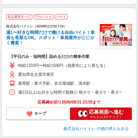
名古屋市すべて
アルバイト
パート
株式会社バイトレ（ADM811223GT29）
週1〜好きな時間だけで働ける自由バイト！単
発も長期もOK。スポット・単発案件がとにか
も
く豊富！
気
【平日のみ・短時間】詰めるだけの簡単作業
即
活
時給1333円〜時給1500円（就業先により異なる）
（
愛知県名古屋市東区
短
K
最寄駅：東大手駅、名古屋城駅、清水駅
日
髪
週1日以上/お好きな時間で勤務◎ 朝ダケ・昼ダケ・夜ダケ・夜勤など、 ご自
応募締め切り2026/08/31 23:59まで
応募画面へ進む
キープ
かんたん3ステップ！
株式会社バイトレ
の他の求人をみる