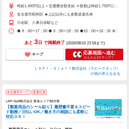
量
時給1,400円以上＋交通費全額支給 ※夜勤は時給1,750円以上（深夜手
迎
名古屋市昭和区 ★上記以外にも多数派遣先有
給
期
川名駅、八事日赤駅など
休
日
◆ 8：00〜17：00 ◆ 9：00〜18：00 ◆10：00〜1
タ
3
あと
日
で掲載終了
(2026/08/10 23:59まで)
応募画面へ進む
キープ
かんたん3ステップ！
ＬＡＰＩ－Ｓｔａｆｆ株式会社（ラピースタッフ）
の他の求人をみる
名古屋市すべて
派遣社員
LAPI-Staff株式会社 東海エリア/軽作業
【製菓用品のシール貼り】履歴書不要＆スピー
ド勤務／日払いOK／働き方の相談にも柔軟に
対応ＯＫ！
入