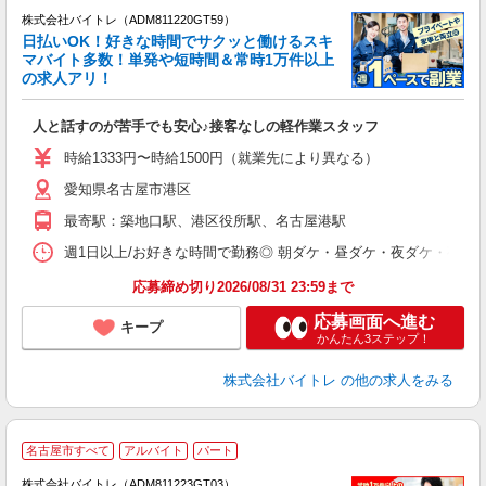
株式会社バイトレ（ADM811220GT59）
く
日払いOK！好きな時間でサクッと働けるスキ
マバイト多数！単発や短時間＆常時1万件以上
☆
の求人アリ！
験
人と話すのが苦手でも安心♪接客なしの軽作業スタッフ
即
活
時給1333円〜時給1500円（就業先により異なる）
（
愛知県名古屋市港区
短
K
最寄駅：築地口駅、港区役所駅、名古屋港駅
日
髪
週1日以上/お好きな時間で勤務◎ 朝ダケ・昼ダケ・夜ダケ・夜勤など、 ご自
応募締め切り2026/08/31 23:59まで
応募画面へ進む
キープ
かんたん3ステップ！
株式会社バイトレ
の他の求人をみる
名古屋市すべて
アルバイト
パート
株式会社バイトレ（ADM811223GT03）