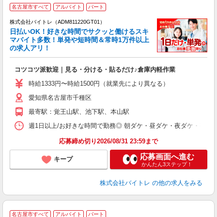
名古屋市すべて
アルバイト
パート
株式会社バイトレ（ADM811220GT01）
く
日払いOK！好きな時間でサクッと働けるスキ
マバイト多数！単発や短時間＆常時1万件以上
☆
の求人アリ！
験
コツコツ派歓迎｜見る・分ける・貼るだけ♪倉庫内軽作業
即
活
時給1333円〜時給1500円（就業先により異なる）
（
愛知県名古屋市千種区
短
K
最寄駅：覚王山駅、池下駅、本山駅
日
髪
週1日以上/お好きな時間で勤務◎ 朝ダケ・昼ダケ・夜ダケ・夜勤など、 ご自
応募締め切り2026/08/31 23:59まで
応募画面へ進む
キープ
かんたん3ステップ！
株式会社バイトレ
の他の求人をみる
名古屋市すべて
アルバイト
パート