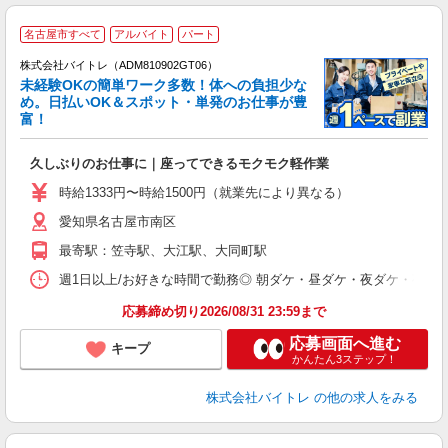
名古屋市すべて
アルバイト
パート
株式会社バイトレ（ADM810902GT06）
未経験OKの簡単ワーク多数！体への負担少な
め。日払いOK＆スポット・単発のお仕事が豊
富！
ス
ロ
久しぶりのお仕事に｜座ってできるモクモク軽作業
即
活
時給1333円〜時給1500円（就業先により異なる）
（
愛知県名古屋市南区
短
K
最寄駅：笠寺駅、大江駅、大同町駅
日
髪
週1日以上/お好きな時間で勤務◎ 朝ダケ・昼ダケ・夜ダケ・夜勤など、 ご自
応募締め切り2026/08/31 23:59まで
応募画面へ進む
キープ
かんたん3ステップ！
株式会社バイトレ
の他の求人をみる