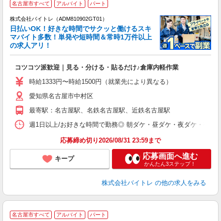
名古屋市すべて
アルバイト
パート
株式会社バイトレ（ADM810902GT01）
く
日払いOK！好きな時間でサクッと働けるスキ
マバイト多数！単発や短時間＆常時1万件以上
☆
の求人アリ！
験
コツコツ派歓迎｜見る・分ける・貼るだけ♪倉庫内軽作業
即
活
時給1333円〜時給1500円（就業先により異なる）
（
愛知県名古屋市中村区
短
K
最寄駅：名古屋駅、名鉄名古屋駅、近鉄名古屋駅
日
髪
週1日以上/お好きな時間で勤務◎ 朝ダケ・昼ダケ・夜ダケ・夜勤など、 ご自
応募締め切り2026/08/31 23:59まで
応募画面へ進む
キープ
かんたん3ステップ！
株式会社バイトレ
の他の求人をみる
名古屋市すべて
アルバイト
パート