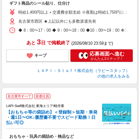
ギフト商品のシール貼り、仕分け
量
迎
時給1,400円以上＋交通費全額支給 ※夜勤は時給1,750円以上（深夜手
給
名古屋市西区 ★上記以外にも多数派遣先有
期
休
◆ 8：00〜17：00 ◆ 9：00〜18：00 ◆10：00〜1
日
タ
3
あと
日
で掲載終了
(2026/08/10 23:59まで)
応募画面へ進む
キープ
かんたん3ステップ！
ＬＡＰＩ－Ｓｔａｆｆ株式会社（ラピースタッフ）
の他の求人をみる
名古屋市すべて
派遣社員
LAPI-Staff株式会社 東海エリア/軽作業
【おもちゃ等の袋詰め】＜登録制＞短期・単発
・週1日〜OK♪履歴書不要でスピード勤務！日
払い可◎
見
おもちゃ・玩具の袋詰め・検品など
入