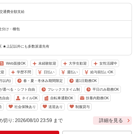
＋交通費全額支給
仕分け・梱包
区 ★上記以外にも多数派遣先有
Web面接OK
未経験歓迎
大学生歓迎
女性活躍中
歓迎
学歴不問
日払い
週払い
給与前払いOK
月以内)
春・夏・冬休み期間限定
週1日勤務OK
が選べる・シフト自由
フレックスタイム制
平日のみ勤務OK
色自由
ネイルOK
自転車通勤OK
扶養内勤務OK
給
社会保険あり
送迎あり
制服貸与
 2026/08/10 23:59 まで
詳細を見る