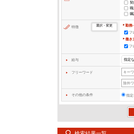
契
職
嘱
勤務
選択・変更
特徴
フ
働き
フ
給与
フリーワード
その他の条件
指定
この
検索結果一覧