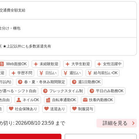
＋交通費全額支給
仕分け・梱包
区 ★上記以外にも多数派遣先有
Web面接OK
未経験歓迎
大学生歓迎
女性活躍中
歓迎
学歴不問
日払い
週払い
給与前払いOK
月以内)
春・夏・冬休み期間限定
週1日勤務OK
が選べる・シフト自由
フレックスタイム制
平日のみ勤務OK
色自由
ネイルOK
自転車通勤OK
扶養内勤務OK
給
社会保険あり
送迎あり
制服貸与
 2026/08/10 23:59 まで
詳細を見る