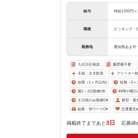
給与
時給1350円
職種
ピッキング・
勤務地
愛知県あま市
入社日応相談
履歴書不要
主婦・主夫歓迎
フリーター
短期（1ヶ月以内)
短期（3ヶ
週2～3日勤務OK
時間や曜日
土日祝のみ勤務OK
髪型・髪
副業・WワークOK
交通費支
3日
掲載終了まであと
応募締め切り: