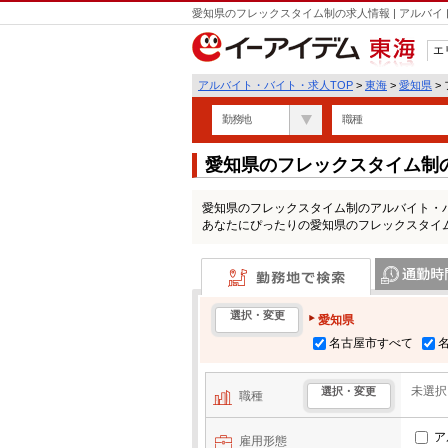
愛知県のフレックスタイム制の求人情報 | アルバ
エ
東海
アルバイト・バイト・求人TOP
>
東海
>
愛知県
>
勤務地
職種
愛知県のフレックスタイム制
愛知県のフレックスタイム制のアルバイト・
あなたにぴったりの愛知県のフレックスタイ
勤務地で検索
通勤時間・区
選択・変更
愛知県
名古屋市すべて
未選択
選択・変更
職種
ア
雇用形態