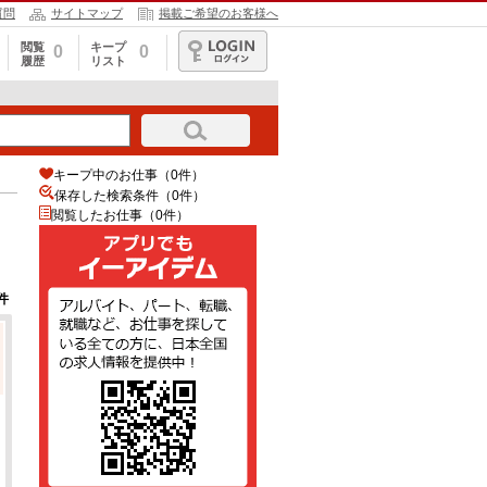
質問
サイトマップ
掲載ご希望のお客様へ
閲覧
キープ
0
0
履歴
リスト
ログイン
キープ中のお仕事（0件）
保存した検索条件（
0
件）
閲覧したお仕事（0件）
件