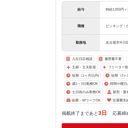
給与
時給1350円
職種
ピッキング・
勤務地
名古屋市中川
入社日応相談
履歴書不要
主婦・主夫歓迎
フリーター
短期（1ヶ月以内)
短期（3ヶ
週2～3日勤務OK
時間や曜日
土日祝のみ勤務OK
髪型・髪
副業・WワークOK
交通費支
3日
掲載終了まであと
応募締め切り: