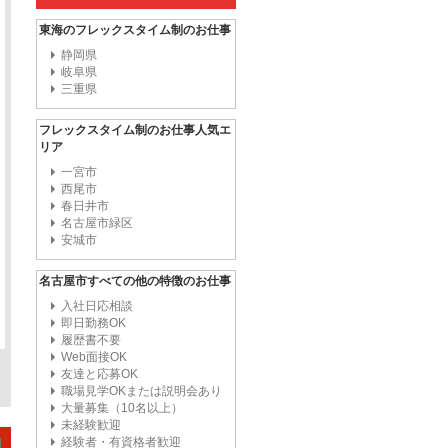
東海のフレックスタイム制のお仕事
静岡県
岐阜県
三重県
フレックスタイム制のお仕事人気エ
リア
一宮市
西尾市
春日井市
名古屋市緑区
安城市
名古屋市すべての他の特徴のお仕事
入社日応相談
即日勤務OK
履歴書不要
Web面接OK
友達と応募OK
職場見学OKまたは説明会あり
大量募集（10名以上）
未経験歓迎
経験者・有資格者歓迎