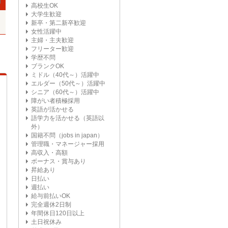
高校生OK
大学生歓迎
新卒・第二新卒歓迎
女性活躍中
主婦・主夫歓迎
フリーター歓迎
学歴不問
ブランクOK
ミドル（40代～）活躍中
エルダー（50代～）活躍中
シニア（60代～）活躍中
障がい者積極採用
英語が活かせる
語学力を活かせる（英語以
外）
国籍不問（jobs in japan）
管理職・マネージャー採用
高収入・高額
ボーナス・賞与あり
昇給あり
日払い
週払い
給与前払いOK
完全週休2日制
年間休日120日以上
土日祝休み