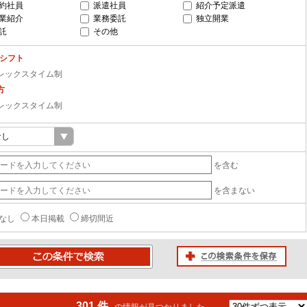
約社員
派遣社員
紹介予定派遣
業紹介
業務委託
独立開業
託
その他
-シフト
レックスタイム制
方
レックスタイム制
を含む
を含まない
なし
本日掲載
締切間近
この検索条件を保存
条件で検索
301 件