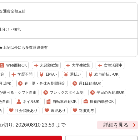
＋交通費全額支給
仕分け・梱包
 ★上記以外にも多数派遣先有
Web面接OK
未経験歓迎
大学生歓迎
女性活躍中
歓迎
学歴不問
日払い
週払い
給与前払いOK
月以内)
春・夏・冬休み期間限定
週1日勤務OK
が選べる・シフト自由
フレックスタイム制
平日のみ勤務OK
色自由
ネイルOK
自転車通勤OK
扶養内勤務OK
給
社会保険あり
送迎あり
制服貸与
 2026/08/10 23:59 まで
詳細を見る