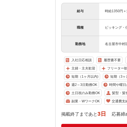
給与
時給1350円
職種
ピッキング・
勤務地
名古屋市中村
入社日応相談
履歴書不要
主婦・主夫歓迎
フリーター
短期（1ヶ月以内)
短期（3ヶ
週2～3日勤務OK
時間や曜日
土日祝のみ勤務OK
髪型・髪
副業・WワークOK
交通費支
3日
掲載終了まであと
応募締め切り: