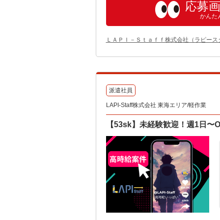
応募
かんた
ＬＡＰＩ－Ｓｔａｆｆ株式会社（ラピース
派遣社員
LAPI-Staff株式会社 東海エリア/軽作業
【53sk】未経験歓迎！週1日