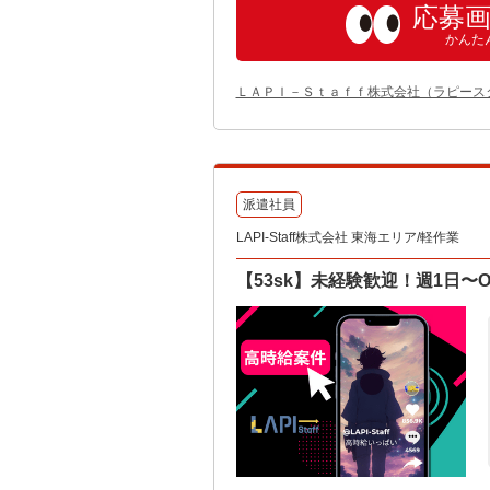
応募
かんた
ＬＡＰＩ－Ｓｔａｆｆ株式会社（ラピース
派遣社員
LAPI-Staff株式会社 東海エリア/軽作業
【53sk】未経験歓迎！週1日