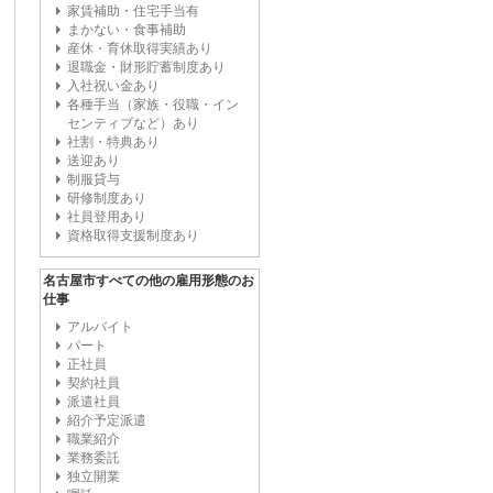
家賃補助・住宅手当有
まかない・食事補助
産休・育休取得実績あり
退職金・財形貯蓄制度あり
入社祝い金あり
各種手当（家族・役職・イン
センティブなど）あり
社割・特典あり
送迎あり
制服貸与
研修制度あり
社員登用あり
資格取得支援制度あり
名古屋市すべての他の雇用形態のお
仕事
アルバイト
パート
正社員
契約社員
派遣社員
紹介予定派遣
職業紹介
業務委託
独立開業