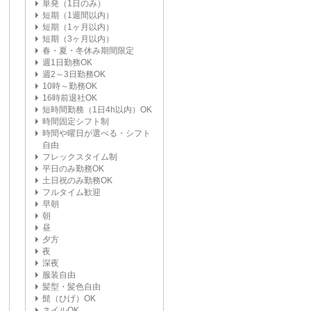
単発（1日のみ）
短期（1週間以内）
短期（1ヶ月以内）
短期（3ヶ月以内）
春・夏・冬休み期間限定
週1日勤務OK
週2～3日勤務OK
10時～勤務OK
16時前退社OK
短時間勤務（1日4h以内）OK
時間固定シフト制
時間や曜日が選べる・シフト
自由
フレックスタイム制
平日のみ勤務OK
土日祝のみ勤務OK
フルタイム歓迎
早朝
朝
昼
夕方
夜
深夜
服装自由
髪型・髪色自由
髭（ひげ）OK
ネイルOK