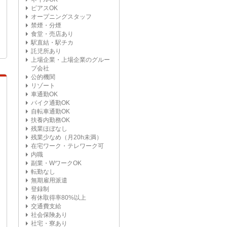
ピアスOK
オープニングスタッフ
禁煙・分煙
食堂・売店あり
駅直結・駅チカ
託児所あり
上場企業・上場企業のグルー
プ会社
公的機関
リゾート
車通勤OK
バイク通勤OK
自転車通勤OK
扶養内勤務OK
残業ほぼなし
残業少なめ（月20h未満）
在宅ワーク・テレワーク可
内職
副業・WワークOK
転勤なし
無期雇用派遣
登録制
有休取得率80%以上
交通費支給
社会保険あり
社宅・寮あり