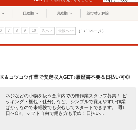
の情報が見つかりました
日給順
月給順
並び替え解除
6
7
8
9
10
次へ >
最後へ>>
( 1 / 11ページ )
〜OK＆コツコツ作業で安定収入GET♪履歴書不要＆日払い可◎
ネジなどの小物を扱う倉庫内での軽作業スタッフ募集！ ピ
ッキング・梱包・仕分けなど、シンプルで覚えやすい作業
ばかりなので未経験でも安心してスタートできます。 週1
日〜OK、シフト自由で働き方も柔軟！日払い...