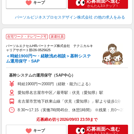
応募画面へ進む
キープ
かんたん3ステップ！
パーソルビジネスプロセスデザイン株式会社
の他の求人をみる
在宅ワーク・テレワーク可
派遣社員
パーソルエクセルHRパートナーズ株式会社 テクニカルキ
予
ャリアサポート部/26-0525625
ミ
＜時給1900円〜・経験浅め相談＞基幹システ
日
ム運用保守・SAP
基幹システムの運用保守（SAP中心）
時給1900円〜2000円（経験・能力による）
愛知県名古屋市中区／最寄駅：伏見（愛知県）駅
名古屋市営地下鉄東山線「伏見（愛知県）」駅より徒歩1分
8:30〜17:15（実働7時間45分、休憩1時間） ※残業：月0〜
応募締め切り2026/09/03 23:59まで
応募画面へ進む
キープ
かんたん3ステップ！