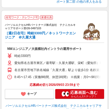
ポート第二部
の他の求人をみる
在宅ワーク・テレワーク可
派遣社員
パーソルエクセルHRパートナーズ株式会社 テクニカルキ
す
ャリアサポート部/26-0497103
ミ
［週2日在宅］時給3300円／ネットワークエン
直
ジニア ＠久屋大通
未
NWエンジニア／大規模社内イントラの運用サポート
時給3300円
愛知県名古屋市東区／最寄駅：久屋大通駅、栄町（愛知県）駅
名古屋市営地下鉄名城線「久屋大通」駅より徒歩1分 名鉄瀬戸線「
8:45〜17:45（実働8時間、休憩1時間） ※残業：月0〜9時
応募締め切り2026/09/03 23:59まで
応募画面へ進む
キープ
かんたん3ステップ！
パーソルエクセルHRパートナーズ株式会社 テクニカルキャリアサ