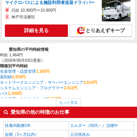
マイクロバスによる施設利用者送迎ドライバー
日給 10,900円〜10,900円
神戸市須磨区
詳細を見る
とりあえずキープ
愛知県の平均時給情報
時給 1,464円
（2026年08月03日更新）
職種別平均時給
生産管理・品質管理
3,300円
薬剤師
2,939円
ネットワークエンジニア・サーバーエンジニア
2,614円
システムエンジニア・プログラマー
2,412円
バス
2,300円
その他IT・クリエイティブ
2,297円
もっと見る
送迎ドライバー
2,240円
英会話・語学関連
2,062円
愛知県の他の特徴のお仕事
建築・土木・設備
2,014円
イベント・キャンペーン
1,957円
扶養内勤務OK
エルダー（50代～）活躍中
愛知県の他の職種の平均時給を見る
短期（3ヶ月以内）
土日祝休み