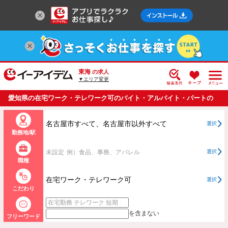
東海
の求人
▼エリア変更
愛知県の在宅ワーク・テレワーク可のバイト・アルバイト・パートの
求人情報一覧
名古屋市すべて、名古屋市以外すべて
選択
勤務地/駅
未設定
例）食品、事務、アパレル
選択
職種
在宅ワーク・テレワーク可
選択
こだわり
を含まない
フリーワード