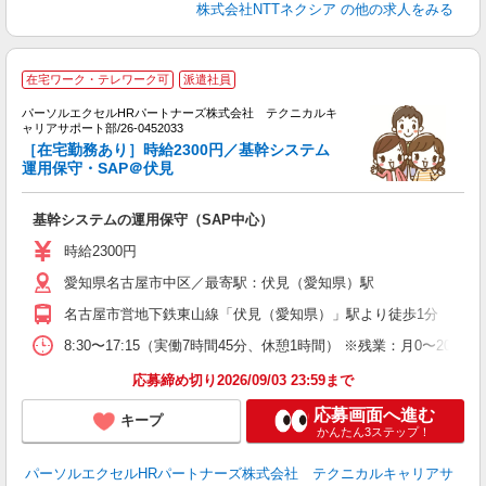
株式会社NTTネクシア
の他の求人をみる
S
在宅ワーク・テレワーク可
派遣社員
パーソルエクセルHRパートナーズ株式会社 テクニカルキ
ら
ャリアサポート部/26-0452033
ミ
［在宅勤務あり］時給2300円／基幹システム
日
運用保守・SAP＠伏見
基幹システムの運用保守（SAP中心）
時給2300円
愛知県名古屋市中区／最寄駅：伏見（愛知県）駅
名古屋市営地下鉄東山線「伏見（愛知県）」駅より徒歩1分
8:30〜17:15（実働7時間45分、休憩1時間） ※残業：月0〜
応募締め切り2026/09/03 23:59まで
応募画面へ進む
キープ
かんたん3ステップ！
パーソルエクセルHRパートナーズ株式会社 テクニカルキャリアサ