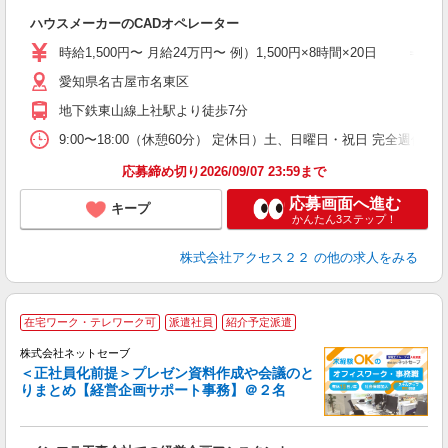
困
ハウスメーカーのCADオペレーター
入
第
時給1,500円〜 月給24万円〜 例）1,500円×8時間×20日 ＝
給
愛知県名古屋市名東区
上
ー
地下鉄東山線上社駅より徒歩7分
9:00〜18:00（休憩60分） 定休日）土、日曜日・祝日 完
応募締め切り2026/09/07 23:59まで
応募画面へ進む
キープ
かんたん3ステップ！
株式会社アクセス２２
の他の求人をみる
在宅ワーク・テレワーク可
派遣社員
紹介予定派遣
株式会社ネットセーブ
＜
＜正社員化前提＞プレゼン資料作成や会議のと
りまとめ【経営企画サポート事務】＠２名
し
入