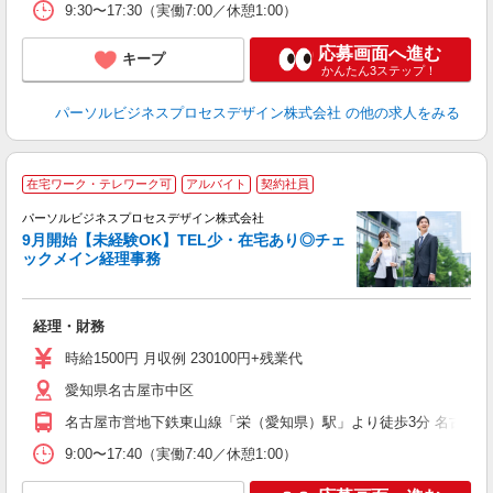
9:30〜17:30（実働7:00／休憩1:00）
応募画面へ進む
キープ
かんたん3ステップ！
パーソルビジネスプロセスデザイン株式会社
の他の求人をみる
在宅ワーク・テレワーク可
アルバイト
契約社員
パーソルビジネスプロセスデザイン株式会社
9月開始【未経験OK】TEL少・在宅あり◎チェ
の
ックメイン経理事務
入
は
学
経理・財務
活
K
時給1500円 月収例 230100円+残業代
プ
愛知県名古屋市中区
し
あ
名古屋市営地下鉄東山線「栄（愛知県）駅」より徒歩3分 名古屋
9:00〜17:40（実働7:40／休憩1:00）