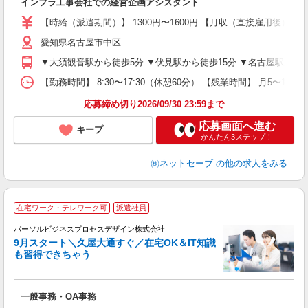
インフラ工事会社での経営企画アシスタント
迎
全
【時給（派遣期間）】 1300円〜1600円 【月収（直接雇用後）】 27
イ
愛知県名古屋市中区
プ
▼大須観音駅から徒歩5分 ▼伏見駅から徒歩15分 ▼名古屋駅から徒
社
【勤務時間】 8:30〜17:30（休憩60分） 【残業時間】 月5
応募締め切り2026/09/30 23:59まで
応募画面へ進む
キープ
かんたん3ステップ！
㈱ネットセーブ
の他の求人をみる
在宅ワーク・テレワーク可
派遣社員
パーソルビジネスプロセスデザイン株式会社
9月スタート＼久屋大通すぐ／在宅OK＆IT知識
て
も習得できちゃう
入
は
学
一般事務・OA事務
活