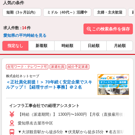
人気の条件
短期（3ヶ月以内）
ミドル（40代～）活躍中
主婦・主夫歓迎
求人件数 :
14
件
この検索条件を保存
愛知県の平均時給を見る
指定なし
新着順
時給順
日給順
月給順
在宅ワーク・テレワーク可
派遣社員
紹介予定派遣
株式会社ネットセーブ
E
＜正社員化前提！＞ 70年続く安定企業でスキ
ルアップ！【経理サポート事務】＠２名
お
入
インフラ工事会社での経理アシスタント
迎
全
【時給（派遣期間）】 1300円〜1600円 【月収（直接雇用後）】 27
イ
愛知県名古屋市中区
プ
▼大須観音駅から徒歩5分 ▼伏見駅から徒歩15分 ▼名古屋駅から徒
社