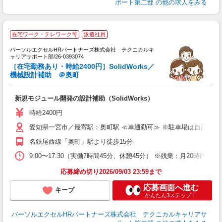
ポート第二部
の他の求人をみる
3
在宅ワーク・テレワーク可
派遣社員
パーソルエクセルHRパートナーズ株式会社 テクニカルキ
験
ャリアサポート部/26-0393074
ミ
［在宅勤務あり・時給2400円］SolidWorks／
日
機械設計補助 ＠奥町
ー
あ
新規モジュール開発の設計補助（SolidWorks）
時給2400円
愛知県一宮市／最寄駅：奥町駅 ≪車通勤可≫ ※駐車場は自己負
名鉄尾西線「奥町」駅より徒歩15分
9:00〜17:30（実働7時間45分、休憩45分） ※残業：月20
応募締め切り2026/09/03 23:59まで
応募画面へ進む
キープ
かんたん3ステップ！
パーソルエクセルHRパートナーズ株式会社 テクニカルキャリアサ