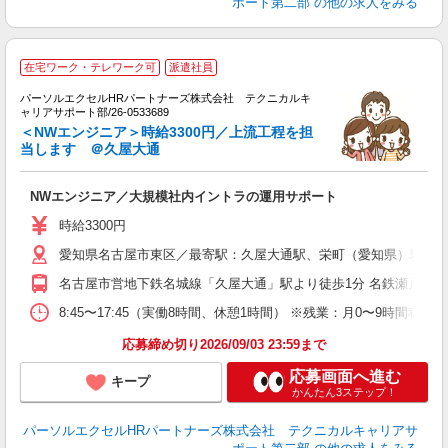
ポート第二部
の他の求人をみる
在宅ワーク・テレワーク可
派遣社員
パーソルエクセルHRパートナーズ株式会社 テクニカルキ
す
ャリアサポート部/26-0533689
ミ
＜NWエンジニア＞時給3300円／上流工程を担
直
当します ＠久屋大通
未
NWエンジニア／大規模社内イントラの運用サポート
時給3300円
愛知県名古屋市東区／最寄駅：久屋大通駅、栄町（愛知県）駅
名古屋市営地下鉄名城線「久屋大通」駅より徒歩1分 名鉄瀬戸線「
8:45〜17:45（実働8時間、休憩1時間） ※残業：月0〜9時
応募締め切り2026/09/03 23:59まで
応募画面へ進む
キープ
かんたん3ステップ！
パーソルエクセルHRパートナーズ株式会社 テクニカルキャリアサ