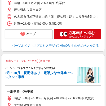
時給1600円 月収例 256000円+残業代
残
愛知県名古屋市東区
制
名古屋市営地下鉄東山線「栄（愛知県）駅」より徒歩5分 名古屋
8:45〜17:45（実働8:00／休憩1:00）
応募画面へ進む
キープ
かんたん3ステップ！
パーソルビジネスプロセスデザイン株式会社
の他の求人をみる
在宅ワーク・テレワーク可
派遣社員
パーソルビジネスプロセスデザイン株式会社
た
9月・10月！長期休あり・電話少なめ営業アシ
入
スタント事務
は
ブ
全
一般事務・OA事務
め
時給1550円〜1600円 月収例 248000円〜256000円+残業代
支
愛知県名古屋市東区