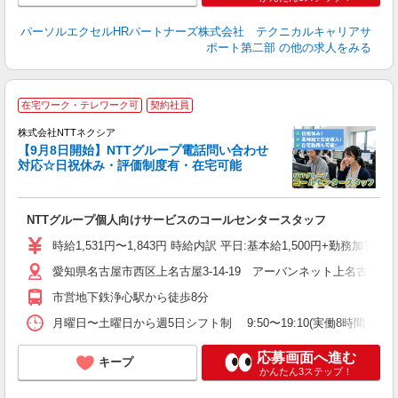
パーソルエクセルHRパートナーズ株式会社 テクニカルキャリアサ
ポート第二部
の他の求人をみる
在宅ワーク・テレワーク可
契約社員
株式会社NTTネクシア
【9月8日開始】NTTグループ電話問い合わせ
対応☆日祝休み・評価制度有・在宅可能
て
W
女
NTTグループ個人向けサービスのコールセンタースタッフ
代
イ
時給1,531円〜1,843円 時給内訳 平日:基本給1,500円+勤務加
自
愛知県名古屋市西区上名古屋3-14-19 アーバンネット上名古屋ビ
転
市営地下鉄浄心駅から徒歩8分
月曜日〜土曜日から週5日シフト制 9:50〜19:10(実働8時間、
応募画面へ進む
キープ
かんたん3ステップ！