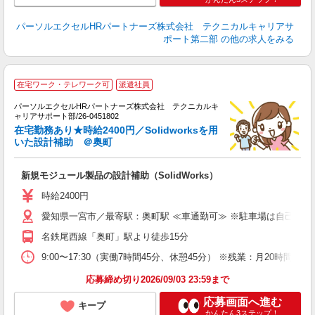
パーソルエクセルHRパートナーズ株式会社 テクニカルキャリアサ
ポート第二部
の他の求人をみる
S
在宅ワーク・テレワーク可
派遣社員
パーソルエクセルHRパートナーズ株式会社 テクニカルキ
た
ャリアサポート部/26-0451802
ミ
在宅勤務あり★時給2400円／Solidworksを用
日
いた設計補助 ＠奥町
ー
あ
新規モジュール製品の設計補助（SolidWorks）
時給2400円
愛知県一宮市／最寄駅：奥町駅 ≪車通勤可≫ ※駐車場は自己負
名鉄尾西線「奥町」駅より徒歩15分
9:00〜17:30（実働7時間45分、休憩45分） ※残業：月20
応募締め切り2026/09/03 23:59まで
応募画面へ進む
キープ
かんたん3ステップ！