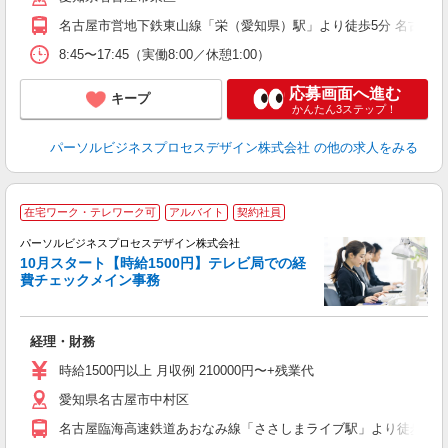
名古屋市営地下鉄東山線「栄（愛知県）駅」より徒歩5分 名古屋
8:45〜17:45（実働8:00／休憩1:00）
応募画面へ進む
キープ
かんたん3ステップ！
パーソルビジネスプロセスデザイン株式会社
の他の求人をみる
在宅ワーク・テレワーク可
アルバイト
契約社員
パーソルビジネスプロセスデザイン株式会社
10月スタート【時給1500円】テレビ局での経
入
費チェックメイン事務
は
学
活
経理・財務
K
時給1500円以上 月収例 210000円〜+残業代
な
愛知県名古屋市中村区
費
名古屋臨海高速鉄道あおなみ線「ささしまライブ駅」より徒歩4分 