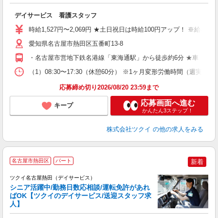
各
デイサービス 看護スタッフ
入
り
時給1,527円〜2,069円 ★土日祝日は時給100円アップ！ ※給
リ
ー
愛知県名古屋市熱田区五番町13-8
O
・名古屋市営地下鉄名港線「東海通駅」から徒歩約6分 ★車・バ
な
（1）08:30〜17:30（休憩60分） ※1ヶ月変形労働時間（週実
髪
応募締め切り2026/08/20 23:59まで
応募画面へ進む
キープ
かんたん3ステップ！
株式会社ツクイ
の他の求人をみる
名古屋市熱田区
パート
新着
ツクイ名古屋熱田（デイサービス）
シニア活躍中/勤務日数応相談/運転免許があれ
ばOK【ツクイのデイサービス/送迎スタッフ求
人】
各