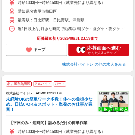
活
時給1333円〜時給1500円（就業先により異なる）
（
愛知県名古屋市熱田区
短
K
最寄駅：日比野駅、日比野駅、津島駅
日
髪
週1日以上/お好きな時間で勤務◎ 朝ダケ・昼ダケ・夜ダケ・夜勤など、 ご自
応募締め切り2026/08/31 23:59まで
応募画面へ進む
キープ
かんたん3ステップ！
株式会社バイトレ
の他の求人をみる
名古屋市熱田区
アルバイト
パート
株式会社バイトレ（ADM811220GT76）
未経験OKの簡単ワーク多数！体への負担少な
め。日払いOK＆スポット・単発のお仕事が豊
富！
ス
ロ
【平日のみ・短時間】詰めるだけの簡単作業
即
活
時給1333円〜時給1500円（就業先により異なる）