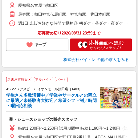
（
愛知県名古屋市熱田区
短
K
最寄駅：熱田神宮伝馬町駅、神宮前駅、豊田本町駅
日
髪
週1日以上/お好きな時間で勤務◎ 朝ダケ・昼ダケ・夜ダケ・夜勤など、 ご自
応募締め切り2026/08/31 23:59まで
応募画面へ進む
キープ
かんたん3ステップ！
株式会社バイトレ
の他の求人をみる
名古屋市熱田区
アルバイト
パート
ASBee（アスビー） イオンモール熱田店［1403］
学生さん多数活躍中／学業やサークルとの両立
に最適／未経験者大歓迎／希望シフト制／時間
・曜日応相談
続
靴・シューズショップの販売スタッフ
履
活
時給1,200円〜1,250円 試用期間中 時給1,190円〜1,240円（試用
j
愛知県名古屋市熱田区六野1丁目2番11号 AEON MALL熱田S.C. 2
迎