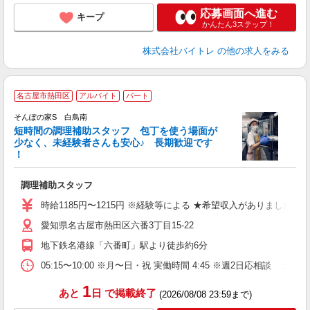
応募画面へ進む
キープ
かんたん3ステップ！
株式会社バイトレ
の他の求人をみる
名古屋市熱田区
アルバイト
パート
そんぽの家S 白鳥南
短時間の調理補助スタッフ 包丁を使う場面が
少なく、未経験者さんも安心♪ 長期歓迎です
策
！
週
歓
調理補助スタッフ
養
あ
時給1185円〜1215円 ※経験等による ★希望収入がありま
愛知県名古屋市熱田区六番3丁目15-22
地下鉄名港線「六番町」駅より徒歩約6分
05:15〜10:00 ※月〜日・祝 実働時間 4:45 ※週2
1
あと
日
で掲載終了
(2026/08/08 23:59まで)