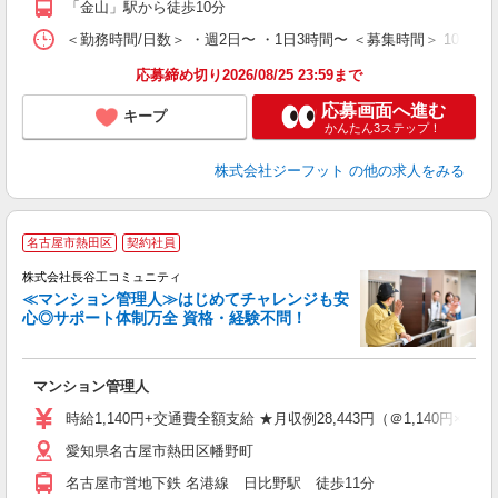
「金山」駅から徒歩10分
＜勤務時間/日数＞ ・週2日〜 ・1日3時間〜 ＜募集時間＞ 10:00〜1
応募締め切り2026/08/25 23:59まで
応募画面へ進む
キープ
かんたん3ステップ！
株式会社ジーフット
の他の求人をみる
名古屋市熱田区
契約社員
株式会社長谷工コミュニティ
≪マンション管理人≫はじめてチャレンジも安
心◎サポート体制万全 資格・経験不問！
ア
マンション管理人
シ
り
時給1,140円+交通費全額支給 ★月収例28,443円（＠1,140円×24.
愛知県名古屋市熱田区幡野町
名古屋市営地下鉄 名港線 日比野駅 徒歩11分