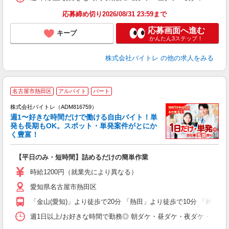
応募締め切り2026/08/31 23:59まで
応募画面へ進む
キープ
かんたん3ステップ！
株式会社バイトレ
の他の求人をみる
名古屋市熱田区
アルバイト
パート
株式会社バイトレ（ADM816759）
週1〜好きな時間だけで働ける自由バイト！単
発も長期もOK。スポット・単発案件がとにか
も
く豊富！
気
【平日のみ・短時間】詰めるだけの簡単作業
即
活
時給1200円（就業先により異なる）
（
愛知県名古屋市熱田区
短
K
「金山(愛知)」より徒歩で20分 「熱田」より徒歩で10分 「神宮前
日
髪
週1日以上/お好きな時間で勤務◎ 朝ダケ・昼ダケ・夜ダケ・夜勤など、 ご自