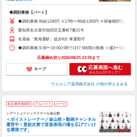
プ
◆調剤事務【パート】
ボ
の
◆調剤事務 時給1240円 ※17時〜/時給1260円 ※研修期間3ヶ
り
愛知県名古屋市熱田区五番町7番21号
名港線「東海通駅」徒歩8分 車通勤可
◆調剤事務 9:00〜19:00の間で1日7.5時間の勤務 ☆週3〜5
応募締め切り2026/08/25 23:59まで
応募画面へ進む
キープ
かんたん3ステップ！
ウエルシア薬局株式会社
の他の求人をみる
名古屋市熱田区
アルバイト
パート
シアーミュージックスクール金山校
＜ボイストレーナー／金山校＞動画チャンネル
運営中！意欲次第で音楽表現の場を広げていけ
る環境です。