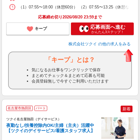
な
（1）07:55〜18:00（休憩60分） （2）07:55〜13:25（
髪
応募締め切り2026/08/20 23:59まで
応募画面へ進む
キープ
かんたん3ステップ！
株式会社ツクイ
の他の求人をみる
「キープ」とは？
気になるお仕事をワンクリックで保存
まとめてチェック＆まとめて応募も可能
会員登録無しで今すぐご利用いただけます
名古屋市熱田区
パート
新着
ツクイ名古屋熱田（デイサービス）
夜勤なし/扶養控除内OK/主婦（主夫）活躍中
【ツクイのデイサービス/看護スタッフ求人】