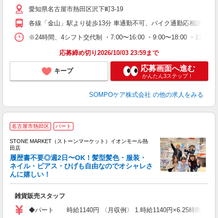
険
愛知県名古屋市熱田区沢下町3-19
各線「金山」駅より徒歩13分 車通勤不可、バイク通勤応相談
※24時間、4シフト交代制 ・7:00〜16:00 ・9:00〜18:00 ・11:00〜20
応募締め切り2026/10/03 23:59まで
応募画面へ進む
キープ
かんたん3ステップ！
SOMPOケア株式会社
の他の求人をみる
名古屋市熱田区
パート
セ
STONE MARKET（ストーンマーケット）イオンモール熱
田店
履歴書不要◎週2日〜OK！髪型髪色・服装・
ネイル・ピアス・ひげも自由なのでオシャレさ
んに嬉しい！
ベ
雑貨販売スタッフ
◆パート 時給1140円 〈月収例〉 1.時給1140円×6.25時間×2