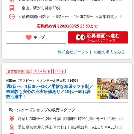
費
「金山」駅から徒歩10分
＜勤務時間/日数＞ ・週2日〜 ・1日3時間〜 ＜募集時間＞ 10:00〜1
応募締め切り2026/08/25 23:59まで
応募画面へ進む
キープ
かんたん3ステップ！
株式会社ジーフット
の他の求人をみる
名古屋市熱田区
アルバイト
パート
ASBee（アスビー） イオンモール熱田店［1403］
週2日〜、1日3h〜OK／柔軟な希望シフト制／
未経験も安心の充実研修あり／10代〜50代多
数活躍中！
後
靴・シューズショップの販売スタッフ
履
活
時給1,200円〜1,250円 試用期間中 時給1,190円〜1,240円（試用
j
愛知県名古屋市熱田区六野1丁目2番11号 AEON MALL熱田S.C. 2
迎
費