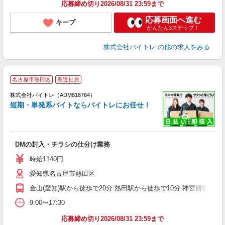
応募締め切り2026/08/31 23:59まで
応募画面へ進む
キープ
かんたん3ステップ！
株式会社バイトレ
の他の求人をみる
名古屋市熱田区
派遣社員
ィ
株式会社バイトレ（ADM816764）
短期・単発系バイトならバイトレにお任せ！
い
DMの封入・チラシの仕分け業務
即
活
時給1140円
（
愛知県名古屋市熱田区
煙
週
金山(愛知)駅から徒歩で20分 熱田駅から徒歩で10分 神宮前駅から
9:00〜17:30
応募締め切り2026/08/31 23:59まで