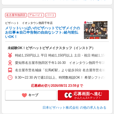
名古屋市熱田区
アルバイト
パート
ピザハット イオンタウン熱田千年店
メリットいっぱいのピザハットでピザメイクの
お仕事★自己申告制の自由なシフト♪給与前払
いOK！
う
だ
未経験OK！ピザハットピザメイクスタッフ（インストア）
友
躍
時給1,150円以上 平日 時給1,150円以上 土日・祝日 時給1,150円以
（
愛知県名古屋市熱田区千年1-16-30 イオンタウン熱田千年1F
中
ル
名古屋市営名城線「伝馬町駅」より徒歩16分 名古屋市営名城線「
険
K
9:30〜22:30 内で週1日以上、時間数相談OK！ 希望シフトの
（
応募締め切り2026/08/31 23:59まで
応募画面へ進む
キープ
かんたん3ステップ！
日本ピザハット株式会社
の他の求人をみる