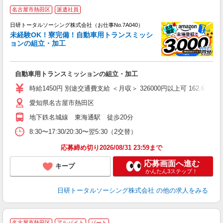
◎
名古屋市熱田区
派遣社員
n
日研トータルソーシング株式会社（お仕事No.7A040）
ー
未経験OK！寮完備！自動車用トランスミッシ
z
ョンの組立・加工
談
W
自動車用トランスミッションの組立・加工
い
時給1450円 別途交通費支給 ＜月収＞ 326000円以上可 162.67H＋残
愛知県名古屋市熱田区
地下鉄名城線 東海通駅 徒歩20分
8:30〜17:30/20:30〜翌5:30（2交替）
応募締め切り2026/08/31 23:59まで
応募画面へ進む
キープ
かんたん3ステップ！
日研トータルソーシング株式会社
の他の求人をみる
名古屋市熱田区
アルバイト
パート