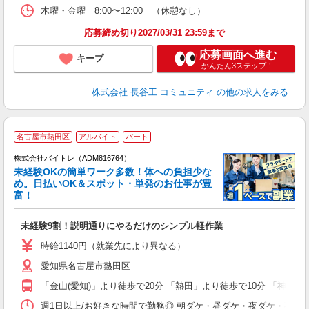
木曜・金曜 8:00〜12:00 （休憩なし）
応募締め切り2027/03/31 23:59まで
応募画面へ進む
キープ
かんたん3ステップ！
株式会社 長谷工 コミュニティ
の他の求人をみる
名古屋市熱田区
アルバイト
パート
株式会社バイトレ（ADM816764）
未経験OKの簡単ワーク多数！体への負担少な
め。日払いOK＆スポット・単発のお仕事が豊
富！
ス
ロ
未経験9割！説明通りにやるだけのシンプル軽作業
即
活
時給1140円（就業先により異なる）
（
愛知県名古屋市熱田区
短
K
「金山(愛知)」より徒歩で20分 「熱田」より徒歩で10分 「神宮前
日
髪
週1日以上/お好きな時間で勤務◎ 朝ダケ・昼ダケ・夜ダケ・夜勤など、 ご自