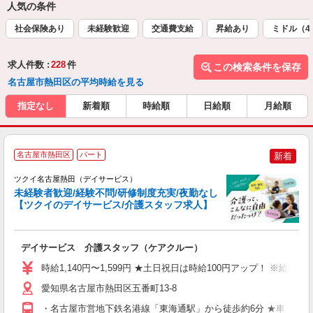
人気の条件
社会保険あり
未経験歓迎
交通費支給
昇給あり
ミドル（4
求人件数 :
228
件
この検索条件を保存
名古屋市熱田区の平均時給を見る
指定なし
新着順
時給順
日給順
月給順
名古屋市熱田区
パート
新着
ツクイ名古屋熱田（デイサービス）
未経験者歓迎/経験不問/研修制度充実/夜勤なし
【ツクイのデイサービス/介護スタッフ求人】
各
デイサービス 介護スタッフ（ケアクルー）
入
り
時給1,140円〜1,599円 ★土日祝日は時給100円アップ！ ※給
リ
ー
愛知県名古屋市熱田区五番町13-8
O
・名古屋市営地下鉄名港線「東海通駅」から徒歩約6分 ★車・バ