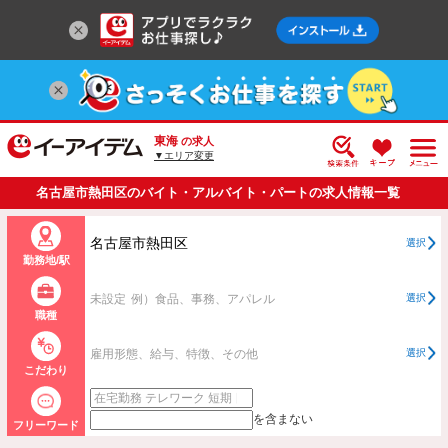
東海
の求人
▼エリア変更
名古屋市熱田区のバイト・アルバイト・パートの求人情報一覧
名古屋市熱田区
選択
勤務地/駅
未設定
例）食品、事務、アパレル
選択
職種
雇用形態、給与、特徴、その他
選択
こだわり
を含まない
フリーワード