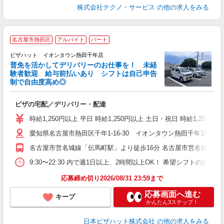
株式会社テクノ・サービス
の他の求人をみる
名古屋市熱田区
アルバイト
パート
ピザハット イオンタウン熱田千年店
K
普免を活かしてデリバリーのお仕事を！ 未経
験者歓迎 給与前払いあり シフトは自己申告
制で自由度高め◎
ね
ピザの宅配／デリバリー・配達
友
躍
時給1,250円以上 平日 時給1,250円以上 土日・祝日 時給1,250円以
（
愛知県名古屋市熱田区千年1-16-30 イオンタウン熱田千年1F
中
業
名古屋市営名城線「伝馬町駅」より徒歩16分 名古屋市営名城線「
保
生
9:30〜22:30 内で週1日以上、2時間以上OK！ 希望シフトの
期
応募締め切り2026/08/31 23:59まで
応募画面へ進む
キープ
かんたん3ステップ！
日本ピザハット株式会社
の他の求人をみる