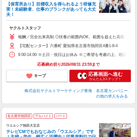
【保育所あり】目標収入を得られるよう研修充
実！未経験者、仕事のブランクがあっても大丈
夫！
っ
未
ヤクルトスタッフ
報酬／完全出来高制 ◎扶養の範囲内OK、範囲を超えた高収入も応相
【宅配センター】六番町 愛知県名古屋市熱田区4番1-8-4
9:00-14:00 ※土日・祝日はお休み ※ご希望を考慮の上、相談に
応募締め切り2026/08/31 23:59まで
応募画面へ進む
キープ
かんたん3ステップ！
株式会社ヤクルトマーケティング東海 名古屋カンパニー
の他の求人をみる
名古屋市熱田区
アルバイト
パート
ウエルシア熱田大宝店
テレビCMでもおなじみの「ウエルシア」です
！主婦・学生、幅広く活躍中！従業員割引で日