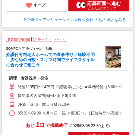
応募画面へ進む
キープ
かんたん3ステップ！
SOMPOケアソリューションズ株式会社
の他の求人をみる
名古屋市熱田区
アルバイト
パート
SOMPOケア ラヴィーレ 熱田
介護付有料老人ホームでの食事作り／経験不問
少なめの日数・スキマ時間でライフスタイル
に合わせて働こう
が
調理・食器洗浄・発注
週
活
時給1195円〜1425円 ※経験等による ★早朝時給（5:00
愛知県名古屋市熱田区沢下町3-19
JR線「金山」駅より徒歩10分
05:30〜09:00 ※月〜日・祝 ※週3日〜、1日短時間〜応相談
1
あと
日
で掲載終了
(2026/08/08 23:59まで)