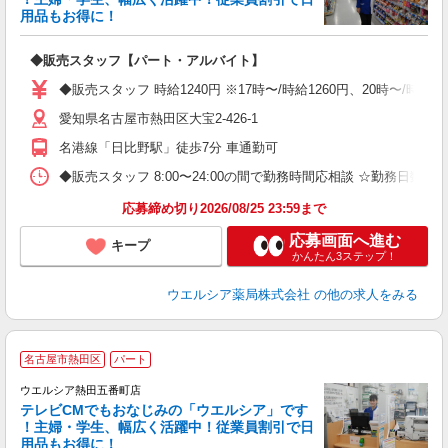
用品もお得に！
プ
◆販売スタッフ【パート・アルバイト】
通
◆販売スタッフ 時給1240円 ※17時〜/時給1260円、20時〜/時
愛知県名古屋市熱田区大宝2-426-1
名港線「日比野駅」徒歩7分 車通勤可
◆販売スタッフ 8:00〜24:00の間で勤務時間応相談 ☆勤務日数
応募締め切り2026/08/25 23:59まで
応募画面へ進む
キープ
かんたん3ステップ！
ウエルシア薬局株式会社
の他の求人をみる
名古屋市熱田区
パート
ウエルシア熱田五番町店
テレビCMでもおなじみの「ウエルシア」です
！主婦・学生、幅広く活躍中！従業員割引で日
用品もお得に！