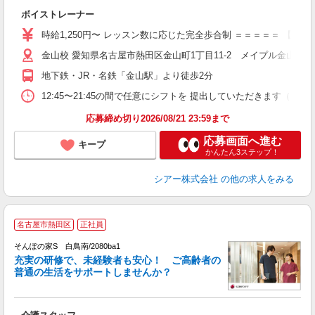
◇
ボイストレーナー
W
ー
時給1,250円〜 レッスン数に応じた完全歩合制 ＝＝＝＝＝ 【
日
金山校 愛知県名古屋市熱田区金山町1丁目11-2 メイプル金山201
日
副
地下鉄・JR・名鉄「金山駅」より徒歩2分
12:45〜21:45の間で任意にシフトを 提出していただきます
応募締め切り2026/08/21 23:59まで
応募画面へ進む
キープ
かんたん3ステップ！
シアー株式会社
の他の求人をみる
【
名古屋市熱田区
正社員
そんぽの家S 白鳥南/2080ba1
充実の研修で、未経験者も安心！ ご高齢者の
普通の生活をサポートしませんか？
こ