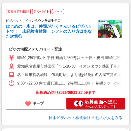
名古屋市熱田区
アルバイト
パート
♪
ピザハット イオンタウン熱田千年店
はじめの一歩は、仲間がたくさんいるピザハッ
トで！ 未経験者歓迎 シフトの入り方はあな
れ
た次第◎
友
躍
ピザの宅配／デリバリー・配達
（
中
時給1,250円以上 平日 時給1,250円以上 土日・祝日 時給1,250円以
ル
愛知県名古屋市熱田区千年1-16-30 イオンタウン熱田千年1F
険
K
名古屋市営名城線「伝馬町駅」より徒歩16分 名古屋市営名城線「
（
9:30〜22:30 内で週1日以上、2時間以上OK！ 希望シフトの
応募締め切り2026/08/31 23:59まで
応募画面へ進む
キープ
かんたん3ステップ！
日本ピザハット株式会社
の他の求人をみる