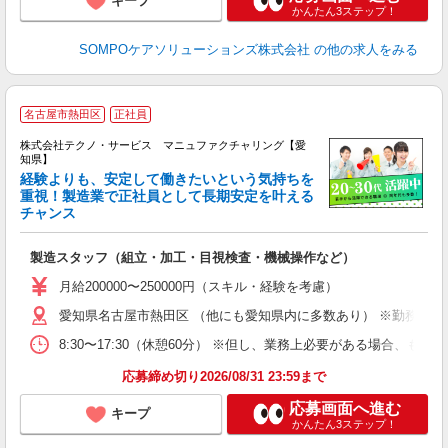
キープ
かんたん3ステップ！
SOMPOケアソリューションズ株式会社
の他の求人をみる
名古屋市熱田区
正社員
株式会社テクノ・サービス マニュファクチャリング【愛
知県】
経験よりも、安定して働きたいという気持ちを
重視！製造業で正社員として長期安定を叶える
チャンス
く
入
製造スタッフ（組立・加工・目視検査・機械操作など）
未
あ
月給200000〜250000円（スキル・経験を考慮）
遣
愛知県名古屋市熱田区 （他にも愛知県内に多数あり） ※勤務地は
8:30〜17:30（休憩60分） ※但し、業務上必要がある場合
応募締め切り2026/08/31 23:59まで
応募画面へ進む
キープ
かんたん3ステップ！