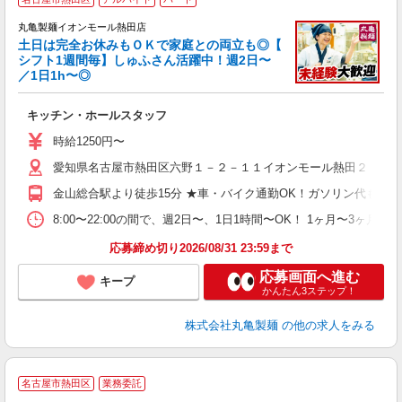
丸亀製麺イオンモール熱田店
土日は完全お休みもＯＫで家庭との両立も◎【
シフト1週間毎】しゅふさん活躍中！週2日〜
／1日1h〜◎
ル
キッチン・ホールスタッフ
入
者
時給1250円〜
不
愛知県名古屋市熱田区六野１－２－１１イオンモール熱田２Ｆ
中
り
金山総合駅より徒歩15分 ★車・バイク通勤OK！ガソリン代も規
時
ト
8:00〜22:00の間で、週2日〜、1日1時間〜OK！ 1ヶ
夜 
応募締め切り2026/08/31 23:59まで
応募画面へ進む
キープ
かんたん3ステップ！
株式会社丸亀製麺
の他の求人をみる
名古屋市熱田区
業務委託