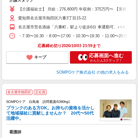
介護スタッフ
未
上
【介護福祉士】 月給：276,800円 年収例：375万円〜 【実務
通
愛知県名古屋市熱田区六番3丁目15-22
名古屋市営名港線「六番町」駅より徒歩6分 車通勤可、バイク通勤
・7:30〜16:30 ・8:00〜17:00 ・10:30〜19:30 ・11:00〜20:00
応募締め切り2026/10/03 23:59まで
応募画面へ進む
キープ
かんたん3ステップ！
SOMPOケア株式会社
の他の求人をみる
名古屋市熱田区
正社員
SOMPOケア 白鳥南 訪問看護/5390hg1
ブランクのある方OK。お持ちの資格を活かし
て地域福祉に貢献しませんか？ 20代〜50代
活躍中。
て
看護師
未