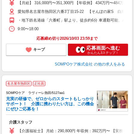
K
【月給】 316,000円〜351,300円 【年収例】 434万円
車
愛知県名古屋市熱田区六番3丁目15-22 【そんぽの家S 白鳥南
・地下鉄名港線「六番町」駅より、徒歩約6分 車通勤可能、バイ
9:00〜18:00
応募締め切り2026/10/03 23:59まで
応募画面へ進む
キープ
かんたん3ステップ！
SOMPOケア株式会社
の他の求人をみる
【
名古屋市熱田区
正社員
SOMPOケア ラヴィーレ熱田/5127aa1
充実の研修で、ゼロからのスタートもしっかり
サポート！ 介護に携わりたい方は、この機会
にぜひご応募を！
師
介護スタッフ
未
上
【介護福祉士】 月給：290,800円 年収例：392万円〜 【実務