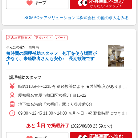
応募画面へ進む
キープ
かんたん3ステップ！
SOMPOケアソリューションズ株式会社
の他の求人をみる
名古屋市熱田区
アルバイト
パート
そんぽの家S 白鳥南
短時間の調理補助スタッフ 包丁を使う場面が
少なく、未経験者さんも安心♪ 長期歓迎です
策
！
週
通
調理補助スタッフ
ル
社
時給1185円〜1215円 ※経験等による ★希望収入がありま
愛知県名古屋市熱田区六番3丁目15-22
地下鉄名港線「六番町」駅より徒歩約6分
09:30〜12:45 11:00〜14:00 ※月〜日・祝 勤
1
あと
日
で掲載終了
(2026/08/08 23:59まで)
応募画面へ進む