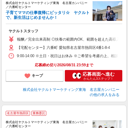
株式会社ヤクルトマーケティング東海 名古屋カンパニー
／六番町センター
子育てママの仕事復帰にピッタリ☆ ヤクルト
で、新生活はじめませんか！
近
ヤクルトスタッフ
未
企
報酬／完全出来高制 ◎扶養の範囲内OK、範囲を超えた高収入も応相
【宅配センター】六番町 愛知県名古屋市熱田区4番1-8-4
9:00-14:00 ※土日・祝日はお休み ※ご希望を考慮の上、相談に
応募締め切り2026/08/31 23:59まで
応募画面へ進む
キープ
かんたん3ステップ！
株式会社ヤクルトマーケティング東海 名古屋カンパニー
の他の求人をみる
名古屋市熱田区
業務委託
株式会社ヤクルトマーケティング東海 名古屋カンパニー
／六番町センター