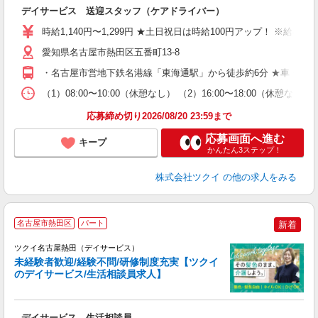
デイサービス 送迎スタッフ（ケアドライバー）
入
り
時給1,140円〜1,299円 ★土日祝日は時給100円アップ！ ※給
リ
ー
愛知県名古屋市熱田区五番町13-8
O
・名古屋市営地下鉄名港線「東海通駅」から徒歩約6分 ★車・バ
な
（1）08:00〜10:00（休憩なし） （2）16:00〜18:00
髪
応募締め切り2026/08/20 23:59まで
応募画面へ進む
キープ
かんたん3ステップ！
株式会社ツクイ
の他の求人をみる
名古屋市熱田区
パート
新着
ツクイ名古屋熱田（デイサービス）
未経験者歓迎/経験不問/研修制度充実【ツクイ
のデイサービス/生活相談員求人】
各
デイサービス 生活相談員