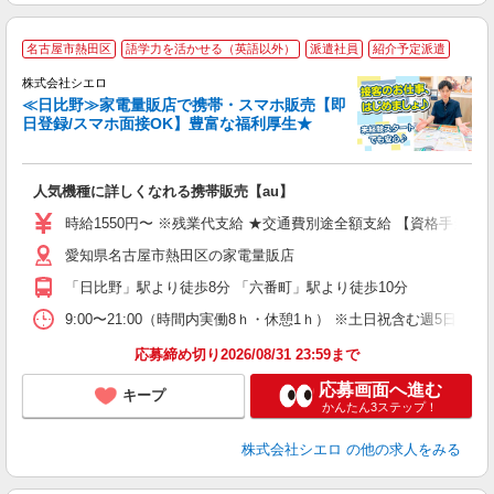
★
名古屋市熱田区
語学力を活かせる（英語以外）
派遣社員
紹介予定派遣
♪
株式会社シエロ
≪日比野≫家電量販店で携帯・スマホ販売【即
日登録/スマホ面接OK】豊富な福利厚生★
い
即
人気機種に詳しくなれる携帯販売【au】
躍
ー
時給1550円〜 ※残業代支給 ★交通費別途全額支給 【資格手当制度
ピ
愛知県名古屋市熱田区の家電量販店
与
「日比野」駅より徒歩8分 「六番町」駅より徒歩10分
9:00〜21:00（時間内実働8ｈ・休憩1ｈ） ※土日祝含む週5日勤務
応募締め切り2026/08/31 23:59まで
応募画面へ進む
キープ
かんたん3ステップ！
株式会社シエロ
の他の求人をみる