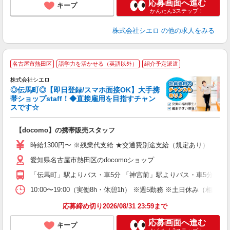
応募画面へ進む
キープ
かんたん3ステップ！
株式会社シエロ
の他の求人をみる
★
名古屋市熱田区
語学力を活かせる（英語以外）
紹介予定派遣
♪
株式会社シエロ
◎伝馬町◎【即日登録/スマホ面接OK】大手携
帯ショップstaff！◆直接雇用を目指すチャン
スです☆
理
【docomo】の携帯販売スタッフ
即
時給1300円〜 ※残業代支給 ★交通費別途支給（規定あり） ゜+゜
あ
愛知県名古屋市熱田区のdocomoショップ
K
「伝馬町」駅よりバス・車5分 「神宮前」駅よりバス・車5分
貸
10:00〜19:00（実働8h・休憩1h） ※週5勤務 ※土日休み（相談可
応募締め切り2026/08/31 23:59まで
応募画面へ進む
キープ