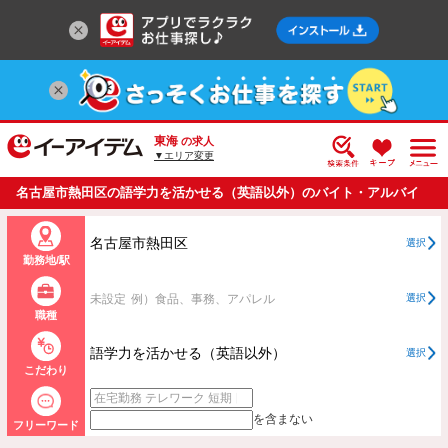
東海
の求人
▼エリア変更
名古屋市熱田区の語学力を活かせる（英語以外）のバイト・アルバイ
ト・パートの求人情報一覧
名古屋市熱田区
選択
勤務地/駅
未設定
例）食品、事務、アパレル
選択
職種
語学力を活かせる（英語以外）
選択
こだわり
を含まない
フリーワード