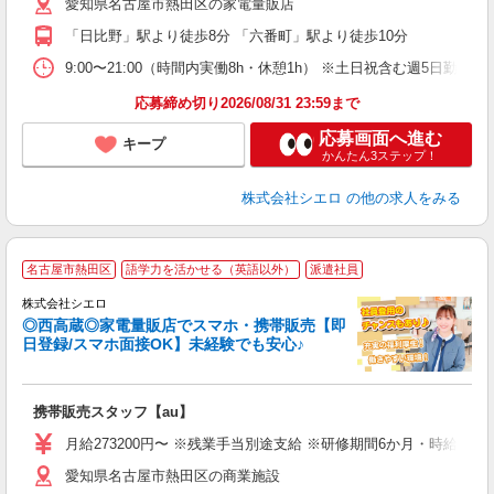
愛知県名古屋市熱田区の家電量販店
役
「日比野」駅より徒歩8分 「六番町」駅より徒歩10分
9:00〜21:00（時間内実働8h・休憩1h） ※土日祝含む週5日勤務
応募締め切り2026/08/31 23:59まで
応募画面へ進む
キープ
かんたん3ステップ！
株式会社シエロ
の他の求人をみる
★
名古屋市熱田区
語学力を活かせる（英語以外）
派遣社員
♪
株式会社シエロ
◎西高蔵◎家電量販店でスマホ・携帯販売【即
日登録/スマホ面接OK】未経験でも安心♪
理
携帯販売スタッフ【au】
即
月給273200円〜 ※残業手当別途支給 ※研修期間6か月・時給15
あ
愛知県名古屋市熱田区の商業施設
通