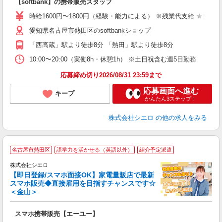
【softbank】の携帯販売スタッフ
即
躍
時給1600円〜1800円（経験・能力による） ※残業代支給 ★交通
ー
愛知県名古屋市熱田区のsoftbankショップ
自
「西高蔵」駅より徒歩8分 「熱田」駅より徒歩8分
ど
10:00〜20:00（実働8h・休憩1h） ※土日祝含む週5日勤務
応募締め切り2026/08/31 23:59まで
応募画面へ進む
キープ
かんたん3ステップ！
株式会社シエロ
の他の求人をみる
★
名古屋市熱田区
語学力を活かせる（英語以外）
紹介予定派遣
♪
株式会社シエロ
【即日登録/スマホ面接OK】家電量販店で最新
スマホ販売◆直接雇用を目指すチャンスです☆
＜金山＞
事
即
スマホ携帯販売【エーユー】