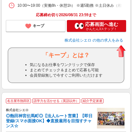
10:00〜19:00（実働8h・休憩1h） ※週5勤務 ※土日休み（相談可
応募締め切り2026/08/31 23:59まで
応募画面へ進む
キープ
かんたん3ステップ！
株式会社シエロ
の他の求人をみる
「キープ」とは？
気になるお仕事をワンクリックで保存
まとめてチェック＆まとめて応募も可能
会員登録無しで今すぐご利用いただけます
名古屋市熱田区
語学力を活かせる（英語以外）
紹介予定派遣
株式会社シエロ
◎熱田神宮伝馬町◎【法人ルート営業】【即日
登録/スマホ面接OK】◆直接雇用を目指すチャ
ンス☆