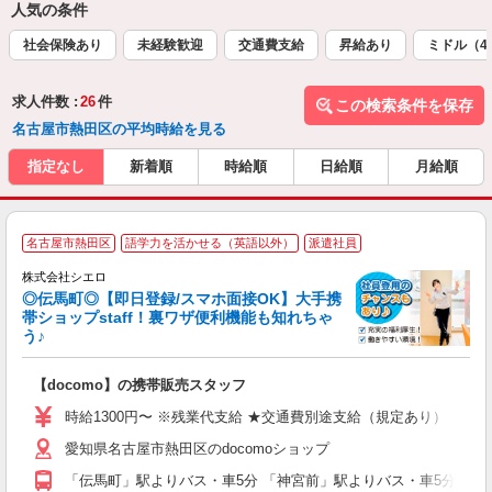
人気の条件
社会保険あり
未経験歓迎
交通費支給
昇給あり
ミドル（4
求人件数 :
26
件
この検索条件を保存
名古屋市熱田区の平均時給を見る
指定なし
新着順
時給順
日給順
月給順
★
名古屋市熱田区
語学力を活かせる（英語以外）
派遣社員
♪
株式会社シエロ
◎伝馬町◎【即日登録/スマホ面接OK】大手携
帯ショップstaff！裏ワザ便利機能も知れちゃ
う♪
理
【docomo】の携帯販売スタッフ
即
時給1300円〜 ※残業代支給 ★交通費別途支給（規定あり） ゜+゜
あ
愛知県名古屋市熱田区のdocomoショップ
K
「伝馬町」駅よりバス・車5分 「神宮前」駅よりバス・車5分
貸