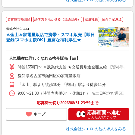
★
名古屋市熱田区
語学力を活かせる（英語以外）
派遣社員
紹介予定派遣
♪
株式会社シエロ
≪金山≫家電量販店で携帯・スマホ販売【即日
登録/スマホ面接OK】豊富な福利厚生★
い
即
人気機種に詳しくなれる携帯販売【au】
躍
ー
時給1550円〜 ※残業代支給 ★交通費別途全額支給 【資格手当制度
ピ
愛知県名古屋市熱田区の家電量販店
与
「金山」駅より徒歩10分 「熱田」駅より徒歩11分
9:00〜21:00（時間内実働8ｈ・休憩1ｈ） ※土日祝含む週5日勤務
応募締め切り2026/08/31 23:59まで
応募画面へ進む
キープ
かんたん3ステップ！
株式会社シエロ
の他の求人をみる