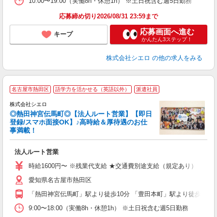
10:00〜19:00（実働8h・休憩1h） ※土日祝含む週5日勤務
応募締め切り2026/08/31 23:59まで
応募画面へ進む
キープ
かんたん3ステップ！
株式会社シエロ
の他の求人をみる
名古屋市熱田区
語学力を活かせる（英語以外）
派遣社員
株式会社シエロ
◎熱田神宮伝馬町◎【法人ルート営業】【即日
登録/スマホ面接OK】♪高時給＆厚待遇のお仕
事満載！
け
法人ルート営業
即
時給1600円〜 ※残業代支給 ★交通費別途支給（規定あり） ゜+゜
あ
愛知県名古屋市熱田区
り
「熱田神宮伝馬町」駅より徒歩10分 「豊田本町」駅より徒歩11分
9:00〜18:00（実働8h・休憩1h） ※土日祝含む週5日勤務