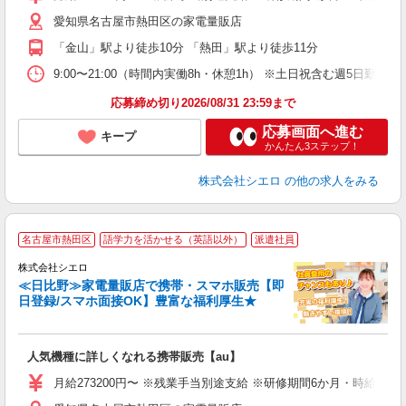
通
愛知県名古屋市熱田区の家電量販店
役
「金山」駅より徒歩10分 「熱田」駅より徒歩11分
9:00〜21:00（時間内実働8h・休憩1h） ※土日祝含む週5日勤務
応募締め切り2026/08/31 23:59まで
応募画面へ進む
キープ
かんたん3ステップ！
株式会社シエロ
の他の求人をみる
★
名古屋市熱田区
語学力を活かせる（英語以外）
派遣社員
♪
株式会社シエロ
≪日比野≫家電量販店で携帯・スマホ販売【即
日登録/スマホ面接OK】豊富な福利厚生★
い
即
人気機種に詳しくなれる携帯販売【au】
あ
月給273200円〜 ※残業手当別途支給 ※研修期間6か月・時給15
通