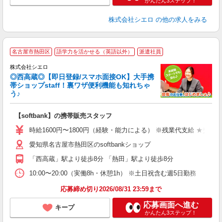
かんたん3ステップ！
株式会社シエロ
の他の求人をみる
★
名古屋市熱田区
語学力を活かせる（英語以外）
派遣社員
♪
株式会社シエロ
◎西高蔵◎【即日登録/スマホ面接OK】大手携
帯ショップstaff！裏ワザ便利機能も知れちゃ
う♪
理
【softbank】の携帯販売スタッフ
即
躍
時給1600円〜1800円（経験・能力による） ※残業代支給 ★交通
ー
愛知県名古屋市熱田区のsoftbankショップ
自
「西高蔵」駅より徒歩8分 「熱田」駅より徒歩8分
ど
10:00〜20:00（実働8h・休憩1h） ※土日祝含む週5日勤務
応募締め切り2026/08/31 23:59まで
応募画面へ進む
キープ
かんたん3ステップ！