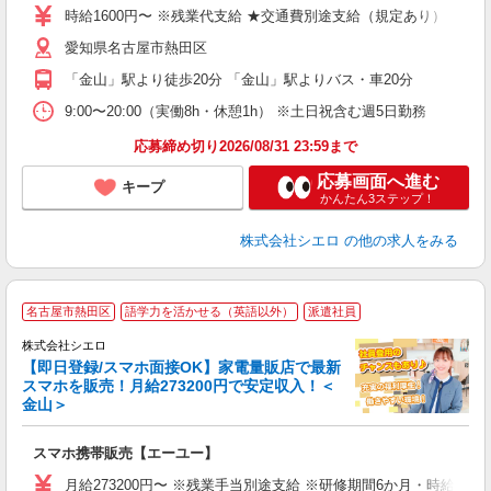
時給1600円〜 ※残業代支給 ★交通費別途支給（規定あり） ゜+゜
あ
愛知県名古屋市熱田区
り
「金山」駅より徒歩20分 「金山」駅よりバス・車20分
9:00〜20:00（実働8h・休憩1h） ※土日祝含む週5日勤務
応募締め切り2026/08/31 23:59まで
応募画面へ進む
キープ
かんたん3ステップ！
株式会社シエロ
の他の求人をみる
★
名古屋市熱田区
語学力を活かせる（英語以外）
派遣社員
♪
株式会社シエロ
【即日登録/スマホ面接OK】家電量販店で最新
スマホを販売！月給273200円で安定収入！＜
金山＞
事
即
スマホ携帯販売【エーユー】
あ
月給273200円〜 ※残業手当別途支給 ※研修期間6か月・時給15