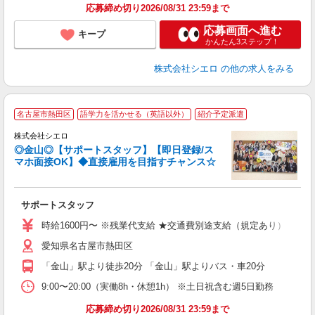
応募締め切り2026/08/31 23:59まで
応募画面へ進む
キープ
かんたん3ステップ！
株式会社シエロ
の他の求人をみる
名古屋市熱田区
語学力を活かせる（英語以外）
紹介予定派遣
株式会社シエロ
◎金山◎【サポートスタッフ】【即日登録/ス
マホ面接OK】◆直接雇用を目指すチャンス☆
仕
サポートスタッフ
即
時給1600円〜 ※残業代支給 ★交通費別途支給（規定あり） ゜+゜
あ
愛知県名古屋市熱田区
り
「金山」駅より徒歩20分 「金山」駅よりバス・車20分
9:00〜20:00（実働8h・休憩1h） ※土日祝含む週5日勤務
応募締め切り2026/08/31 23:59まで