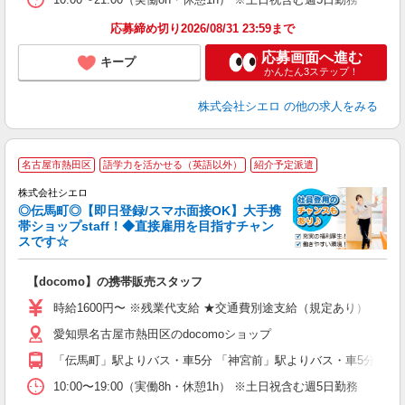
応募締め切り2026/08/31 23:59まで
応募画面へ進む
キープ
かんたん3ステップ！
株式会社シエロ
の他の求人をみる
★
名古屋市熱田区
語学力を活かせる（英語以外）
紹介予定派遣
♪
株式会社シエロ
◎伝馬町◎【即日登録/スマホ面接OK】大手携
帯ショップstaff！◆直接雇用を目指すチャン
スです☆
理
【docomo】の携帯販売スタッフ
即
躍
時給1600円〜 ※残業代支給 ★交通費別途支給（規定あり） ゜+゜
ー
愛知県名古屋市熱田区のdocomoショップ
自
「伝馬町」駅よりバス・車5分 「神宮前」駅よりバス・車5分
ど
10:00〜19:00（実働8h・休憩1h） ※土日祝含む週5日勤務