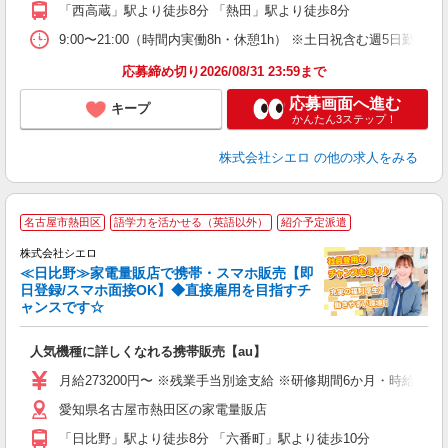
役
「西高蔵」駅より徒歩8分 「熱田」駅より徒歩8分
9:00〜21:00（時間内実働8h・休憩1h） ※土日祝含む週5日勤務
応募締め切り2026/08/31 23:59まで
応募画面へ進む
キープ
かんたん3ステップ！
株式会社シエロ
の他の求人をみる
★
名古屋市熱田区
語学力を活かせる（英語以外）
紹介予定派遣
♪
株式会社シエロ
≪日比野≫家電量販店で携帯・スマホ販売【即
日登録/スマホ面接OK】◆直接雇用を目指すチ
ャンスです☆
い
即
人気機種に詳しくなれる携帯販売【au】
あ
月給273200円〜 ※残業手当別途支給 ※研修期間6か月・時給15
通
愛知県名古屋市熱田区の家電量販店
役
「日比野」駅より徒歩8分 「六番町」駅より徒歩10分