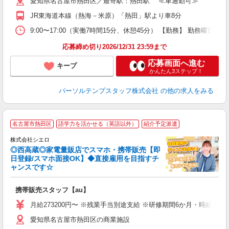
愛知県名古屋市熱田区／最寄駅：熱田駅 ≪車通勤可≫
JR東海道本線（熱海－米原）「熱田」駅より車8分
9:00〜17:00（実働7時間15分、休憩45分） 【勤務】 勤務曜日
応募締め切り2026/12/31 23:59まで
応募画面へ進む
キープ
かんたん3ステップ！
パーソルテンプスタッフ株式会社
の他の求人をみる
★
名古屋市熱田区
語学力を活かせる（英語以外）
紹介予定派遣
♪
株式会社シエロ
◎西高蔵◎家電量販店でスマホ・携帯販売【即
日登録/スマホ面接OK】◆直接雇用を目指すチ
ャンスです☆
理
携帯販売スタッフ【au】
即
月給273200円〜 ※残業手当別途支給 ※研修期間6か月・時給15
あ
愛知県名古屋市熱田区の商業施設
通