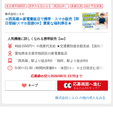
★
名古屋市熱田区
語学力を活かせる（英語以外）
派遣社員
紹介予定派遣
♪
株式会社シエロ
≪西高蔵≫家電量販店で携帯・スマホ販売【即
日登録/スマホ面接OK】豊富な福利厚生★
い
即
人気機種に詳しくなれる携帯販売【au】
躍
ー
時給1550円〜 ※残業代支給 ★交通費別途全額支給 【資格手当制度
ピ
愛知県名古屋市熱田区の家電量販店
与
「西高蔵」駅より徒歩8分 「熱田」駅より徒歩8分
9:00〜21:00（時間内実働8ｈ・休憩1ｈ） ※土日祝含む週5日勤務
応募締め切り2026/08/31 23:59まで
応募画面へ進む
キープ
かんたん3ステップ！
株式会社シエロ
の他の求人をみる