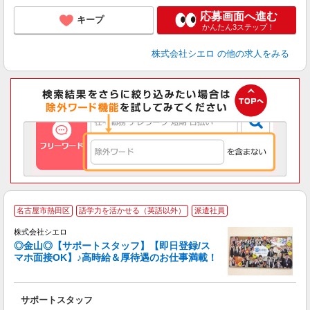
応募画面へ進む
キープ
かんたん3ステップ！
株式会社シエロ
の他の求人をみる
名古屋市熱田区
語学力を活かせる（英語以外）
派遣社員
株式会社シエロ
◎金山◎【サポートスタッフ】【即日登録/ス
マホ面接OK】♪高時給＆厚待遇のお仕事満載！
仕
サポートスタッフ
即