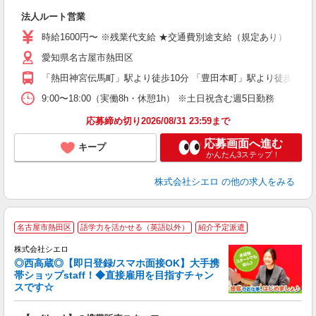
け
法人ルート営業
即
時給1600円〜 ※残業代支給 ★交通費別途支給（規定あり） ゜+゜
あ
愛知県名古屋市熱田区
り
「熱田神宮伝馬町」駅より徒歩10分 「豊田本町」駅より徒歩11分
9:00〜18:00（実働8h・休憩1h） ※土日祝含む週5日勤務
応募締め切り2026/08/31 23:59まで
応募画面へ進む
キープ
かんたん3ステップ！
株式会社シエロ
の他の求人をみる
★
名古屋市熱田区
語学力を活かせる（英語以外）
紹介予定派遣
♪
株式会社シエロ
◎西高蔵◎【即日登録/スマホ面接OK】大手携
帯ショップstaff！◆直接雇用を目指すチャン
スです☆
理