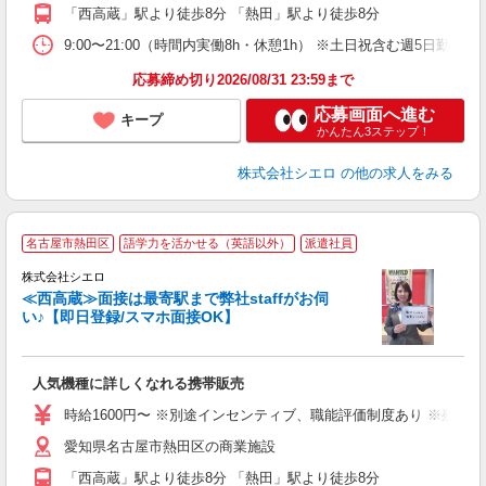
役
「西高蔵」駅より徒歩8分 「熱田」駅より徒歩8分
9:00〜21:00（時間内実働8h・休憩1h） ※土日祝含む週5日勤務
応募締め切り2026/08/31 23:59まで
応募画面へ進む
キープ
かんたん3ステップ！
株式会社シエロ
の他の求人をみる
★
名古屋市熱田区
語学力を活かせる（英語以外）
派遣社員
♪
株式会社シエロ
≪西高蔵≫面接は最寄駅まで弊社staffがお伺
い♪【即日登録/スマホ面接OK】
い
即
人気機種に詳しくなれる携帯販売
躍
ー
時給1600円〜 ※別途インセンティブ、職能評価制度あり ※残業代
自
愛知県名古屋市熱田区の商業施設
ど
「西高蔵」駅より徒歩8分 「熱田」駅より徒歩8分