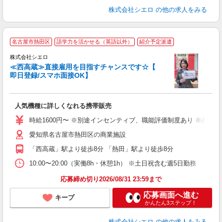
株式会社シエロ
の他の求人をみる
★
名古屋市熱田区
語学力を活かせる（英語以外）
紹介予定派遣
♪
株式会社シエロ
≪西高蔵≫直接雇用を目指すチャンスです☆【
即日登録/スマホ面接OK】
い
即
人気機種に詳しくなれる携帯販売
躍
ー
時給1600円〜 ※別途インセンティブ、職能評価制度あり ※残業代
自
愛知県名古屋市熱田区の商業施設
ど
「西高蔵」駅より徒歩8分 「熱田」駅より徒歩8分
10:00〜20:00（実働8h・休憩1h） ※土日祝含む週5日勤務
応募締め切り2026/08/31 23:59まで
応募画面へ進む
キープ
かんたん3ステップ！
株式会社シエロ
の他の求人をみる