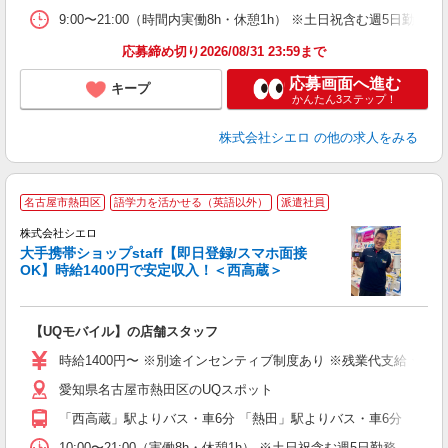
9:00〜21:00（時間内実働8h・休憩1h） ※土日祝含む週5日勤務
応募締め切り2026/08/31 23:59まで
応募画面へ進む
キープ
かんたん3ステップ！
株式会社シエロ
の他の求人をみる
★
名古屋市熱田区
語学力を活かせる（英語以外）
派遣社員
♪
株式会社シエロ
大手携帯ショップstaff【即日登録/スマホ面接
OK】時給1400円で安定収入！＜西高蔵＞
務
即
【UQモバイル】の店舗スタッフ
あ
時給1400円〜 ※別途インセンティブ制度あり ※残業代支給 ★交
K
愛知県名古屋市熱田区のUQスポット
貸
「西高蔵」駅よりバス・車6分 「熱田」駅よりバス・車6分
10:00〜21:00（実働8h・休憩1h） ※土日祝含む週5日勤務