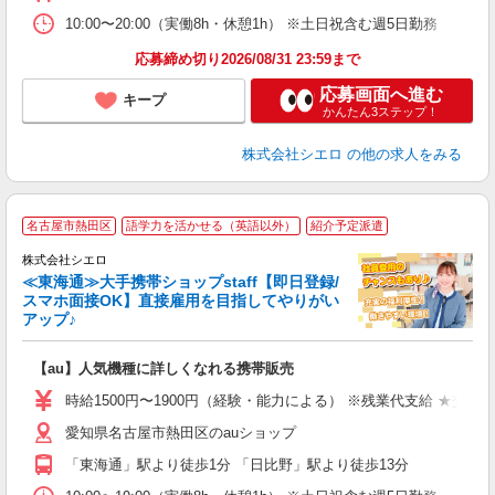
10:00〜20:00（実働8h・休憩1h） ※土日祝含む週5日勤務
応募締め切り2026/08/31 23:59まで
応募画面へ進む
キープ
かんたん3ステップ！
株式会社シエロ
の他の求人をみる
★
名古屋市熱田区
語学力を活かせる（英語以外）
紹介予定派遣
♪
株式会社シエロ
≪東海通≫大手携帯ショップstaff【即日登録/
スマホ面接OK】直接雇用を目指してやりがい
アップ♪
い
即
【au】人気機種に詳しくなれる携帯販売
躍
ー
時給1500円〜1900円（経験・能力による） ※残業代支給 ★交通
自
愛知県名古屋市熱田区のauショップ
ン
「東海通」駅より徒歩1分 「日比野」駅より徒歩13分