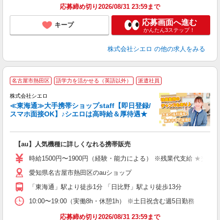
応募締め切り2026/08/31 23:59まで
応募画面へ進む
キープ
かんたん3ステップ！
株式会社シエロ
の他の求人をみる
★
名古屋市熱田区
語学力を活かせる（英語以外）
派遣社員
♪
株式会社シエロ
≪東海通≫大手携帯ショップstaff【即日登録/
スマホ面接OK】♪シエロは高時給＆厚待遇★
い
即
【au】人気機種に詳しくなれる携帯販売
躍
ー
時給1500円〜1900円（経験・能力による） ※残業代支給 ★交通
自
愛知県名古屋市熱田区のauショップ
ン
「東海通」駅より徒歩1分 「日比野」駅より徒歩13分
10:00〜19:00（実働8h・休憩1h） ※土日祝含む週5日勤務
応募締め切り2026/08/31 23:59まで