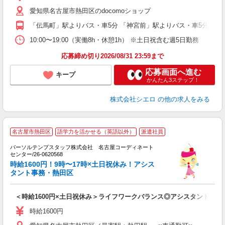
ー
愛知県名古屋市熱田区のdocomoショップ
自
「伝馬町」駅よりバス・車5分 「神宮前」駅よりバス・車5分
ど
10:00〜19:00（実働8h・休憩1h） ※土日祝含む週5日勤務
応募締め切り2026/08/31 23:59まで
応募画面へ進む
キープ
かんたん3ステップ！
株式会社シエロ
の他の求人をみる
■
名古屋市熱田区
語学力を活かせる（英語以外）
派遣社員
徒
パーソルテンプスタッフ株式会社 名古屋コーディネート
プ
センター/26-0620568
時給1600円！9時〜17時×土日祝休み！アシス
車
タント事務・熱田区
＜時給1600円×土日祝休み＞ライフワークバランス◎アシスタント事務
時給1600円