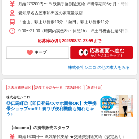
あ
月給273200円〜 ※残業手当別途支給 ※研修期間6か月・時給15
通
愛知県名古屋市熱田区の家電量販店
役
「金山」駅より徒歩10分 「熱田」駅より徒歩11分
9:00〜21:00（時間内実働8h・休憩1h） ※土日祝含む週5日勤務
応募締め切り2026/08/31 23:59まで
応募画面へ進む
キープ
かんたん3ステップ！
株式会社シエロ
の他の求人をみる
★
名古屋市熱田区
語学力を活かせる（英語以外）
派遣社員
♪
株式会社シエロ
◎伝馬町◎【即日登録/スマホ面接OK】大手携
帯ショップstaff！裏ワザ便利機能も知れちゃ
う♪
理
【docomo】の携帯販売スタッフ
即
躍
時給1600円〜 ※残業代支給 ★交通費別途支給（規定あり） ゜+゜