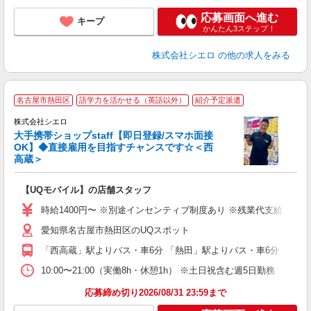
応募画面へ進む
キープ
かんたん3ステップ！
株式会社シエロ
の他の求人をみる
★
名古屋市熱田区
語学力を活かせる（英語以外）
紹介予定派遣
♪
株式会社シエロ
大手携帯ショップstaff【即日登録/スマホ面接
OK】◆直接雇用を目指すチャンスです☆＜西
高蔵＞
務
即
【UQモバイル】の店舗スタッフ
あ
時給1400円〜 ※別途インセンティブ制度あり ※残業代支給 ★交
K
愛知県名古屋市熱田区のUQスポット
貸
「西高蔵」駅よりバス・車6分 「熱田」駅よりバス・車6分
10:00〜21:00（実働8h・休憩1h） ※土日祝含む週5日勤務
応募締め切り2026/08/31 23:59まで