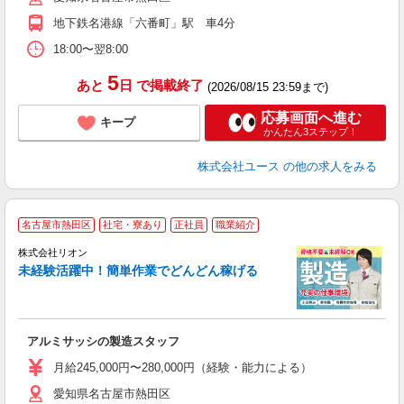
地下鉄名港線「六番町」駅 車4分
18:00〜翌8:00
5
あと
日
で掲載終了
(2026/08/15 23:59まで)
応募画面へ進む
キープ
かんたん3ステップ！
株式会社ユース
の他の求人をみる
名古屋市熱田区
社宅・寮あり
正社員
職業紹介
株式会社リオン
未経験活躍中！簡単作業でどんどん稼げる
家
社
アルミサッシの製造スタッフ
入
場
月給245,000円〜280,000円（経験・能力による）
タ
愛知県名古屋市熱田区
額