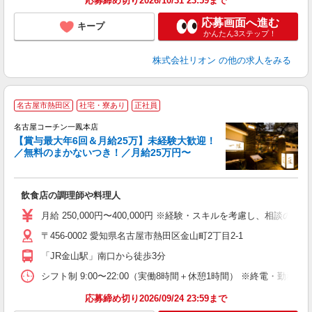
応募締め切り2026/10/31 23:59まで
応募画面へ進む
キープ
かんたん3ステップ！
株式会社リオン
の他の求人をみる
名古屋市熱田区
社宅・寮あり
正社員
名古屋コーチン一鳳本店
【賞与最大年6回＆月給25万】未経験大歓迎！
す
／無料のまかないつき！／月給25万円〜
未
K
業
飲食店の調理師や料理人
服
月給 250,000円〜400,000円 ※経験・スキルを考慮し、相
〒456-0002 愛知県名古屋市熱田区金山町2丁目2-1
「JR金山駅」南口から徒歩3分
シフト制 9:00〜22:00（実働8時間＋休憩1時間） ※終電・勤務
応募締め切り2026/09/24 23:59まで