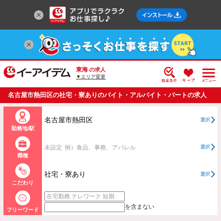
東海
の求人
▼エリア変更
名古屋市熱田区の社宅・寮ありのバイト・アルバイト・パートの求人
情報一覧
名古屋市熱田区
選択
勤務地/駅
未設定
例）食品、事務、アパレル
選択
職種
社宅・寮あり
選択
こだわり
を含まない
フリーワード