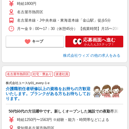
与
時給1800円
直
名古屋市熱田区
セ
名古屋本線・J中央本線・東海道本線「金山駅」徒歩5分
月〜金 9：00〜17：30（休憩45分） 【残業時間】月15〜2
応募画面へ進む
キープ
かんたん3ステップ！
株式会社ウィズ
の他の求人をみる
名古屋市熱田区
社宅・寮あり
派遣社員
♪
株式会社ユース/y01_every-1-e
点
介護職初任者研修以上の資格をお持ちの方歓迎
未
いたします。ブランクがある方もお待ちしてお
ダ
ります。
車
宅
50代60代の方活躍中です。新しくオープンした施設での夜勤専属介護職
時給1250円〜1563円 ※経験・能力・時間帯などによる
愛知県名古屋市熱田区