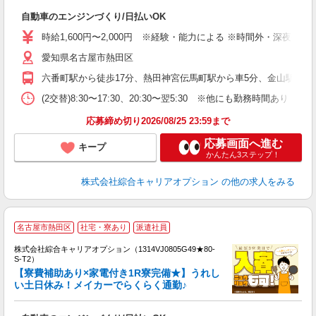
能
自動車のエンジンづくり/日払いOK
入
分
時給1,600円〜2,000円 ※経験・能力による ※時間外・深夜手当含
歓
愛知県名古屋市熱田区
宅
六番町駅から徒歩17分、熱田神宮伝馬町駅から車5分、金山駅から車1
(2交替)8:30〜17:30、20:30〜翌5:30 ※他にも勤務時間あり 【
応募締め切り2026/08/25 23:59まで
応募画面へ進む
キープ
かんたん3ステップ！
株式会社綜合キャリアオプション
の他の求人をみる
名古屋市熱田区
社宅・寮あり
派遣社員
株式会社綜合キャリアオプション（1314VJ0805G49★80-
S-T2）
【寮費補助あり×家電付き1R寮完備★】うれし
い土日休み！メイカーでらくらく通勤♪
は
能