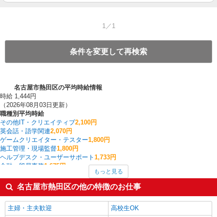
1／1
条件を変更して再検索
名古屋市熱田区の平均時給情報
時給 1,444円
（2026年08月03日更新）
職種別平均時給
その他IT・クリエイティブ
2,100円
英会話・語学関連
2,070円
ゲームクリエイター・テスター
1,800円
施工管理・現場監督
1,800円
ヘルプデスク・ユーザーサポート
1,733円
金融・貿易事務
1,675円
もっと見る
入出庫・商品管理・検品・検査
1,613円
その他販売・サービス
1,600円
名古屋市熱田区の他の特徴のお仕事
フォークリフト
1,600円
雑貨・コスメ販売
1,600円
主婦・主夫歓迎
高校生OK
名古屋市熱田区の他の職種の平均時給を見る