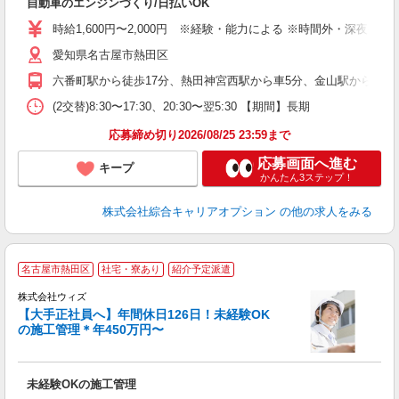
自動車のエンジンづくり/日払いOK
入
分
時給1,600円〜2,000円 ※経験・能力による ※時間外・深夜手当含
歓
愛知県名古屋市熱田区
宅
六番町駅から徒歩17分、熱田神宮西駅から車5分、金山駅から車11分
(2交替)8:30〜17:30、20:30〜翌5:30 【期間】長期
応募締め切り2026/08/25 23:59まで
応募画面へ進む
キープ
かんたん3ステップ！
株式会社綜合キャリアオプション
の他の求人をみる
名古屋市熱田区
社宅・寮あり
紹介予定派遣
株式会社ウィズ
【大手正社員へ】年間休日126日！未経験OK
の施工管理＊年450万円〜
用
入
未経験OKの施工管理
迎