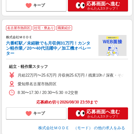
応募画面へ進む
キープ
かんたん3ステップ！
名古屋市熱田区
社宅・寮あり
職業紹介
株式会社ＭＯＤＥ
六番町駅／未経験でも月収例31万円！カンタ
ン軽作業／20〜40代活躍中／加工機オペレー
ター
っ
組立・軽作業スタッフ
入
場
月給22万円〜25.6万円 月収例25.6万円 / 残業10h / 深夜
者
愛知県名古屋市熱田区
リ
問
8:30〜17:30 / 20:30〜5:30 ※2交替
り
土
応募締め切り2026/08/30 23:59まで
応募画面へ進む
キープ
かんたん3ステップ！
株式会社ＭＯＤＥ （モード）
の他の求人をみる