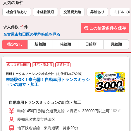
人気の条件
社会保険あり
未経験歓迎
交通費支給
昇給あり
ミドル（4
求人件数 :
9
件
この検索条件を保存
名古屋市熱田区の平均時給を見る
指定なし
新着順
時給順
日給順
月給順
◎
名古屋市熱田区
社宅・寮あり
派遣社員
n
日研トータルソーシング株式会社（お仕事No.7A040）
ー
未経験OK！寮完備！自動車用トランスミッシ
z
ョンの組立・加工
談
W
自動車用トランスミッションの組立・加工
い
時給1450円 別途交通費支給 ＜月収＞ 326000円以上可 162.67H＋残
愛知県名古屋市熱田区
地下鉄名城線 東海通駅 徒歩20分