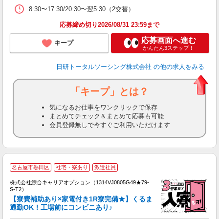
8:30〜17:30/20:30〜翌5:30（2交替）
応募締め切り2026/08/31 23:59まで
応募画面へ進む
キープ
かんたん3ステップ！
日研トータルソーシング株式会社
の他の求人をみる
「キープ」とは？
気になるお仕事をワンクリックで保存
まとめてチェック＆まとめて応募も可能
会員登録無しで今すぐご利用いただけます
名古屋市熱田区
社宅・寮あり
派遣社員
株式会社綜合キャリアオプション（1314VJ0805G49★79-
S-T2）
【寮費補助あり×家電付き1R寮完備★】くるま
通勤OK！工場前にコンビニあり♪
は