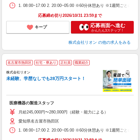
業
1. 08:00~17:00 2. 20:00~05:00 ※60分休憩あり ※1週間ごとの2
あ
応募締め切り2026/10/31 23:59まで
応募画面へ進む
キープ
かんたん3ステップ！
株式会社リオン
の他の求人をみる
名古屋市熱田区
社宅・寮あり
正社員
職業紹介
株式会社リオン
未経験、学歴なしでも28万円スタート！
家
社
医療機器の製造スタッフ
入
場
月給245,000円〜280,000円（経験・能力による）
タ
愛知県名古屋市熱田区
額
業
1. 08:00~17:00 2. 20:00~05:00 ※60分休憩あり ※1週間ごとの2
あ