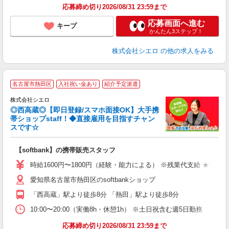
応募締め切り2026/08/31 23:59まで
応募画面へ進む
キープ
かんたん3ステップ！
株式会社シエロ
の他の求人をみる
★
名古屋市熱田区
入社祝い金あり
紹介予定派遣
♪
株式会社シエロ
◎西高蔵◎【即日登録/スマホ面接OK】大手携
帯ショップstaff！◆直接雇用を目指すチャン
スです☆
理
【softbank】の携帯販売スタッフ
即
躍
時給1600円〜1800円（経験・能力による） ※残業代支給 ★交通
ー
愛知県名古屋市熱田区のsoftbankショップ
自
「西高蔵」駅より徒歩8分 「熱田」駅より徒歩8分
ど
10:00〜20:00（実働8h・休憩1h） ※土日祝含む週5日勤務
応募締め切り2026/08/31 23:59まで