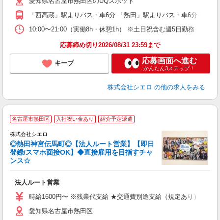
愛知県名古屋市熱田区のUQスポット
貸
「西高蔵」駅よりバス・車6分 「熱田」駅よりバス・車6分
10:00〜21:00（実働8h・休憩1h） ※土日祝含む週5日勤務
応募締め切り2026/08/31 23:59まで
応募画面へ進む
キープ
かんたん3ステップ！
株式会社シエロ
の他の求人をみる
名古屋市熱田区
入社祝い金あり
紹介予定派遣
株式会社シエロ
◎熱田神宮伝馬町◎【法人ルート営業】【即日
登録/スマホ面接OK】◆直接雇用を目指すチャ
ンス☆
け
法人ルート営業
即
時給1600円〜 ※残業代支給 ★交通費別途支給（規定あり） ゜+゜
あ
愛知県名古屋市熱田区