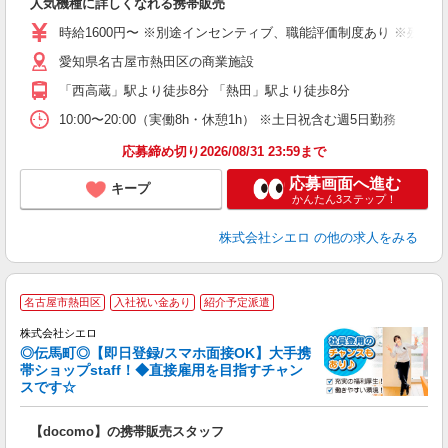
人気機種に詳しくなれる携帯販売
躍
ー
時給1600円〜 ※別途インセンティブ、職能評価制度あり ※残業代
自
愛知県名古屋市熱田区の商業施設
ど
「西高蔵」駅より徒歩8分 「熱田」駅より徒歩8分
10:00〜20:00（実働8h・休憩1h） ※土日祝含む週5日勤務
応募締め切り2026/08/31 23:59まで
応募画面へ進む
キープ
かんたん3ステップ！
株式会社シエロ
の他の求人をみる
★
名古屋市熱田区
入社祝い金あり
紹介予定派遣
♪
株式会社シエロ
◎伝馬町◎【即日登録/スマホ面接OK】大手携
帯ショップstaff！◆直接雇用を目指すチャン
スです☆
理
【docomo】の携帯販売スタッフ
即