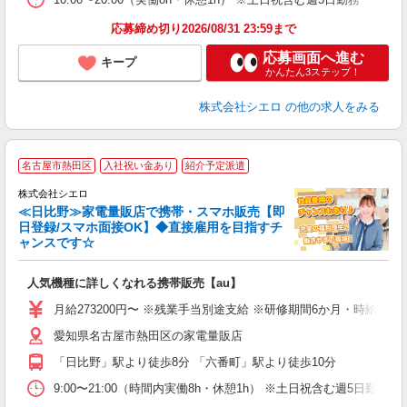
応募締め切り2026/08/31 23:59まで
応募画面へ進む
キープ
かんたん3ステップ！
株式会社シエロ
の他の求人をみる
★
名古屋市熱田区
入社祝い金あり
紹介予定派遣
♪
株式会社シエロ
≪日比野≫家電量販店で携帯・スマホ販売【即
日登録/スマホ面接OK】◆直接雇用を目指すチ
ャンスです☆
い
即
人気機種に詳しくなれる携帯販売【au】
あ
月給273200円〜 ※残業手当別途支給 ※研修期間6か月・時給15
通
愛知県名古屋市熱田区の家電量販店
役
「日比野」駅より徒歩8分 「六番町」駅より徒歩10分
9:00〜21:00（時間内実働8h・休憩1h） ※土日祝含む週5日勤務