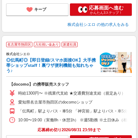
応募画面へ進む
キープ
かんたん3ステップ！
株式会社シエロ
の他の求人をみる
★
名古屋市熱田区
入社祝い金あり
派遣社員
♪
株式会社シエロ
◎伝馬町◎【即日登録/スマホ面接OK】大手携
帯ショップstaff！裏ワザ便利機能も知れちゃ
う♪
理
【docomo】の携帯販売スタッフ
即
時給1300円〜 ※残業代支給 ★交通費別途支給（規定あり） ゜+゜
あ
愛知県名古屋市熱田区のdocomoショップ
K
「伝馬町」駅よりバス・車5分 「神宮前」駅よりバス・車5分
貸
10:00〜19:00（実働8h・休憩1h） ※週5勤務 ※土日休み（相談可
応募締め切り2026/08/31 23:59まで