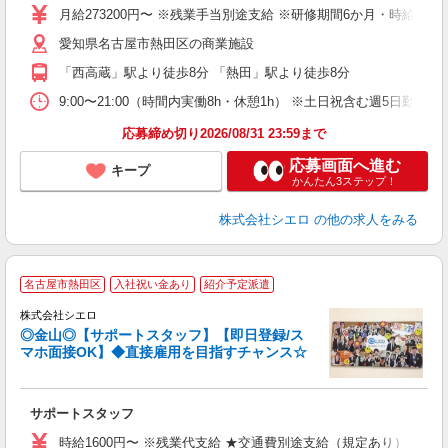
月給273200円〜 ※残業手当別途支給 ※研修期間6か月・時給15
あ
愛知県名古屋市熱田区の商業施設
通
役
「西高蔵」駅より徒歩8分 「熱田」駅より徒歩8分
9:00〜21:00（時間内実働8h・休憩1h） ※土日祝含む週5日勤務
応募締め切り2026/08/31 23:59まで
応募画面へ進む
キープ
かんたん3ステップ！
株式会社シエロ
の他の求人をみる
名古屋市熱田区
入社祝い金あり
紹介予定派遣
株式会社シエロ
◎金山◎【サポートスタッフ】【即日登録/ス
マホ面接OK】◆直接雇用を目指すチャンス☆
仕
サポートスタッフ
即
時給1600円〜 ※残業代支給 ★交通費別途支給（規定あり） ゜+゜