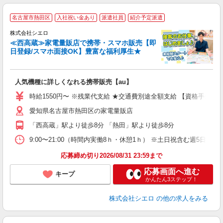
★
名古屋市熱田区
入社祝い金あり
派遣社員
紹介予定派遣
♪
株式会社シエロ
≪西高蔵≫家電量販店で携帯・スマホ販売【即
日登録/スマホ面接OK】豊富な福利厚生★
い
即
人気機種に詳しくなれる携帯販売【au】
躍
ー
時給1550円〜 ※残業代支給 ★交通費別途全額支給 【資格手当制度
ピ
愛知県名古屋市熱田区の家電量販店
与
「西高蔵」駅より徒歩8分 「熱田」駅より徒歩8分
9:00〜21:00（時間内実働8ｈ・休憩1ｈ） ※土日祝含む週5日勤務
応募締め切り2026/08/31 23:59まで
応募画面へ進む
キープ
かんたん3ステップ！
株式会社シエロ
の他の求人をみる