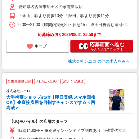
通
愛知県名古屋市熱田区の家電量販店
役
「金山」駅より徒歩10分 「熱田」駅より徒歩11分
9:00〜21:00（時間内実働8h・休憩1h） ※土日祝含む週5日勤務
応募締め切り2026/08/31 23:59まで
応募画面へ進む
キープ
かんたん3ステップ！
株式会社シエロ
の他の求人をみる
★
名古屋市熱田区
入社祝い金あり
紹介予定派遣
♪
株式会社シエロ
大手携帯ショップstaff【即日登録/スマホ面接
OK】◆直接雇用を目指すチャンスです☆＜西
高蔵＞
務
即
【UQモバイル】の店舗スタッフ
あ
時給1400円〜 ※別途インセンティブ制度あり ※残業代支給 ★交
K