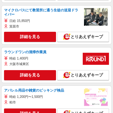
マイクロバスにて教習所に通う生徒の送迎ドラ
イバー
日給 15,850円
箕面市
詳細を見る
とりあえずキープ
ラウンドワンの清掃作業員
時給 1,400円
大阪市城東区
詳細を見る
とりあえずキープ
アパレル用品や雑貨のピッキング検品
時給 1,200円〜1,500円
柏市