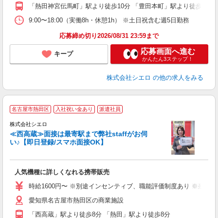
り
「熱田神宮伝馬町」駅より徒歩10分 「豊田本町」駅より徒歩11分
9:00〜18:00（実働8h・休憩1h） ※土日祝含む週5日勤務
応募締め切り2026/08/31 23:59まで
応募画面へ進む
キープ
かんたん3ステップ！
株式会社シエロ
の他の求人をみる
★
名古屋市熱田区
入社祝い金あり
派遣社員
♪
株式会社シエロ
≪西高蔵≫面接は最寄駅まで弊社staffがお伺
い♪【即日登録/スマホ面接OK】
い
即
人気機種に詳しくなれる携帯販売
躍
ー
時給1600円〜 ※別途インセンティブ、職能評価制度あり ※残業代
自
愛知県名古屋市熱田区の商業施設
ど
「西高蔵」駅より徒歩8分 「熱田」駅より徒歩8分