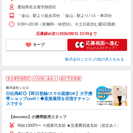
あ
愛知県名古屋市熱田区
り
「金山」駅より徒歩20分 「金山」駅よりバス・車20分
9:00〜20:00（実働8h・休憩1h） ※土日祝含む週5日勤務
応募締め切り2026/08/31 23:59まで
応募画面へ進む
キープ
かんたん3ステップ！
株式会社シエロ
の他の求人をみる
★
名古屋市熱田区
入社祝い金あり
紹介予定派遣
♪
株式会社シエロ
◎伝馬町◎【即日登録/スマホ面接OK】大手携
帯ショップstaff！◆直接雇用を目指すチャン
スです☆
理
【docomo】の携帯販売スタッフ
即
時給1300円〜 ※残業代支給 ★交通費別途支給（規定あり） ゜+゜
あ