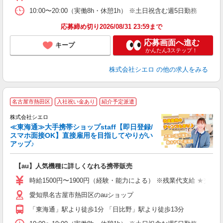
10:00〜20:00（実働8h・休憩1h） ※土日祝含む週5日勤務
応募締め切り2026/08/31 23:59まで
応募画面へ進む
キープ
かんたん3ステップ！
株式会社シエロ
の他の求人をみる
★
名古屋市熱田区
入社祝い金あり
紹介予定派遣
♪
株式会社シエロ
≪東海通≫大手携帯ショップstaff【即日登録/
スマホ面接OK】直接雇用を目指してやりがい
アップ♪
い
即
【au】人気機種に詳しくなれる携帯販売
躍
ー
時給1500円〜1900円（経験・能力による） ※残業代支給 ★交通
自
愛知県名古屋市熱田区のauショップ
ン
「東海通」駅より徒歩1分 「日比野」駅より徒歩13分