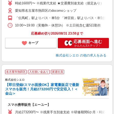
躍
時給1600円〜 ※残業代支給 ★交通費別途支給（規定あり） ゜+゜
ー
愛知県名古屋市熱田区のdocomoショップ
自
「伝馬町」駅よりバス・車5分 「神宮前」駅よりバス・車5分
ど
10:00〜19:00（実働8h・休憩1h） ※土日祝含む週5日勤務
応募締め切り2026/08/31 23:59まで
応募画面へ進む
キープ
かんたん3ステップ！
株式会社シエロ
の他の求人をみる
★
名古屋市熱田区
入社祝い金あり
派遣社員
♪
株式会社シエロ
【即日登録/スマホ面接OK】家電量販店で最新
スマホを販売！月給273200円で安定収入！＜
金山＞
事
即
スマホ携帯販売【エーユー】
あ
月給273200円〜 ※残業手当別途支給 ※研修期間6か月・時給15