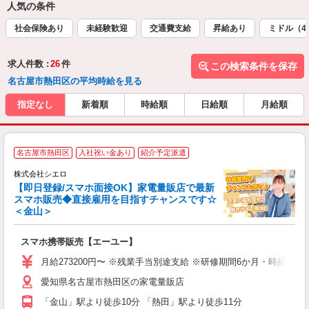
人気の条件
社会保険あり
未経験歓迎
交通費支給
昇給あり
ミドル（4
求人件数 :
26
件
この検索条件を保存
名古屋市熱田区の平均時給を見る
指定なし
新着順
時給順
日給順
月給順
★
名古屋市熱田区
入社祝い金あり
紹介予定派遣
♪
株式会社シエロ
【即日登録/スマホ面接OK】家電量販店で最新
スマホ販売◆直接雇用を目指すチャンスです☆
＜金山＞
事
即
スマホ携帯販売【エーユー】
あ
月給273200円〜 ※残業手当別途支給 ※研修期間6か月・時給15
通
愛知県名古屋市熱田区の家電量販店
役
「金山」駅より徒歩10分 「熱田」駅より徒歩11分