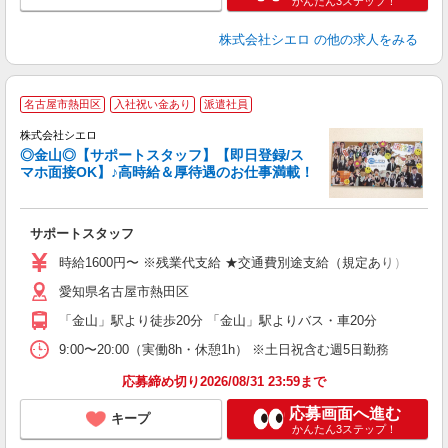
かんたん3ステップ！
株式会社シエロ
の他の求人をみる
名古屋市熱田区
入社祝い金あり
派遣社員
株式会社シエロ
◎金山◎【サポートスタッフ】【即日登録/ス
マホ面接OK】♪高時給＆厚待遇のお仕事満載！
仕
サポートスタッフ
即
時給1600円〜 ※残業代支給 ★交通費別途支給（規定あり） ゜+゜
あ
愛知県名古屋市熱田区
り
「金山」駅より徒歩20分 「金山」駅よりバス・車20分
9:00〜20:00（実働8h・休憩1h） ※土日祝含む週5日勤務
応募締め切り2026/08/31 23:59まで
応募画面へ進む
キープ
かんたん3ステップ！