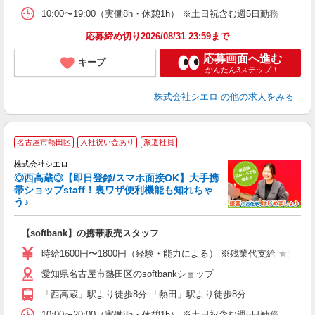
10:00〜19:00（実働8h・休憩1h） ※土日祝含む週5日勤務
応募締め切り2026/08/31 23:59まで
応募画面へ進む
キープ
かんたん3ステップ！
株式会社シエロ
の他の求人をみる
★
名古屋市熱田区
入社祝い金あり
派遣社員
♪
株式会社シエロ
◎西高蔵◎【即日登録/スマホ面接OK】大手携
帯ショップstaff！裏ワザ便利機能も知れちゃ
う♪
理
【softbank】の携帯販売スタッフ
即
躍
時給1600円〜1800円（経験・能力による） ※残業代支給 ★交通
ー
愛知県名古屋市熱田区のsoftbankショップ
自
「西高蔵」駅より徒歩8分 「熱田」駅より徒歩8分
ど
10:00〜20:00（実働8h・休憩1h） ※土日祝含む週5日勤務