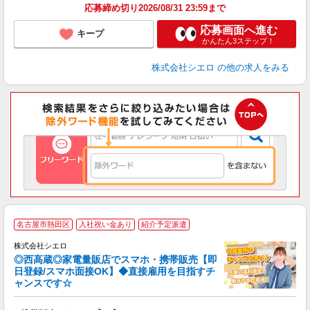
応募締め切り2026/08/31 23:59まで
応募画面へ進む
キープ
かんたん3ステップ！
株式会社シエロ
の他の求人をみる
★
名古屋市熱田区
入社祝い金あり
紹介予定派遣
♪
株式会社シエロ
◎西高蔵◎家電量販店でスマホ・携帯販売【即
日登録/スマホ面接OK】◆直接雇用を目指すチ
ャンスです☆
理