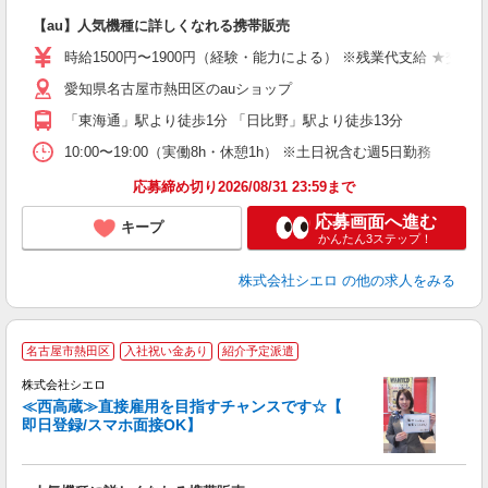
即
【au】人気機種に詳しくなれる携帯販売
躍
ー
時給1500円〜1900円（経験・能力による） ※残業代支給 ★交通
自
愛知県名古屋市熱田区のauショップ
ン
「東海通」駅より徒歩1分 「日比野」駅より徒歩13分
10:00〜19:00（実働8h・休憩1h） ※土日祝含む週5日勤務
応募締め切り2026/08/31 23:59まで
応募画面へ進む
キープ
かんたん3ステップ！
株式会社シエロ
の他の求人をみる
★
名古屋市熱田区
入社祝い金あり
紹介予定派遣
♪
株式会社シエロ
≪西高蔵≫直接雇用を目指すチャンスです☆【
即日登録/スマホ面接OK】
い
即