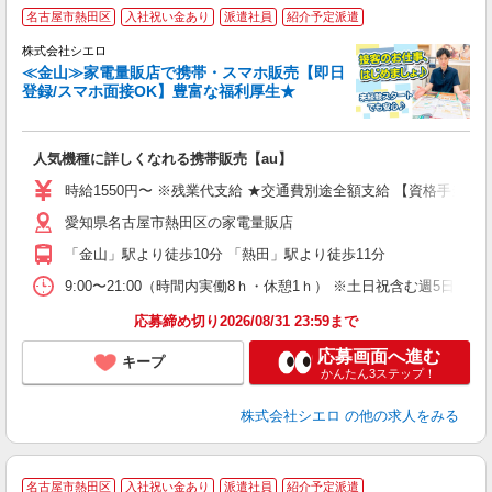
★
名古屋市熱田区
入社祝い金あり
派遣社員
紹介予定派遣
♪
株式会社シエロ
≪金山≫家電量販店で携帯・スマホ販売【即日
登録/スマホ面接OK】豊富な福利厚生★
い
即
人気機種に詳しくなれる携帯販売【au】
躍
ー
時給1550円〜 ※残業代支給 ★交通費別途全額支給 【資格手当制度
ピ
愛知県名古屋市熱田区の家電量販店
与
「金山」駅より徒歩10分 「熱田」駅より徒歩11分
9:00〜21:00（時間内実働8ｈ・休憩1ｈ） ※土日祝含む週5日勤務
応募締め切り2026/08/31 23:59まで
応募画面へ進む
キープ
かんたん3ステップ！
株式会社シエロ
の他の求人をみる
★
名古屋市熱田区
入社祝い金あり
派遣社員
紹介予定派遣