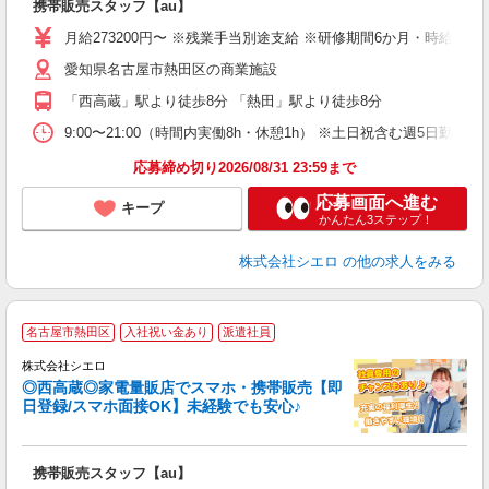
携帯販売スタッフ【au】
即
月給273200円〜 ※残業手当別途支給 ※研修期間6か月・時給15
あ
愛知県名古屋市熱田区の商業施設
通
役
「西高蔵」駅より徒歩8分 「熱田」駅より徒歩8分
9:00〜21:00（時間内実働8h・休憩1h） ※土日祝含む週5日勤務
応募締め切り2026/08/31 23:59まで
応募画面へ進む
キープ
かんたん3ステップ！
株式会社シエロ
の他の求人をみる
★
名古屋市熱田区
入社祝い金あり
派遣社員
♪
株式会社シエロ
◎西高蔵◎家電量販店でスマホ・携帯販売【即
日登録/スマホ面接OK】未経験でも安心♪
理
携帯販売スタッフ【au】
即