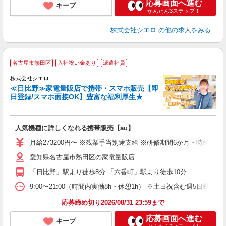
応募画面へ進む
キープ
かんたん3ステップ！
株式会社シエロ
の他の求人をみる
★
名古屋市熱田区
入社祝い金あり
派遣社員
♪
株式会社シエロ
≪日比野≫家電量販店で携帯・スマホ販売【即
日登録/スマホ面接OK】豊富な福利厚生★
い
即
人気機種に詳しくなれる携帯販売【au】
あ
月給273200円〜 ※残業手当別途支給 ※研修期間6か月・時給15
通
愛知県名古屋市熱田区の家電量販店
役
「日比野」駅より徒歩8分 「六番町」駅より徒歩10分
9:00〜21:00（時間内実働8h・休憩1h） ※土日祝含む週5日勤務
応募締め切り2026/08/31 23:59まで
応募画面へ進む
キープ