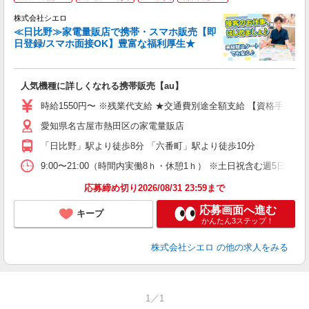
♪
株式会社シエロ
≪日比野≫家電量販店で携帯・スマホ販売【即
日登録/スマホ面接OK】豊富な福利厚生★
い
即
人気機種に詳しくなれる携帯販売【au】
躍
ー
時給1550円〜 ※残業代支給 ★交通費別途全額支給 【資格手当制度
ピ
愛知県名古屋市熱田区の家電量販店
与
「日比野」駅より徒歩8分 「六番町」駅より徒歩10分
9:00〜21:00（時間内実働8ｈ・休憩1ｈ） ※土日祝含む週5日勤務
応募締め切り2026/08/31 23:59まで
応募画面へ進む
キープ
かんたん3ステップ！
株式会社シエロ
の他の求人をみる
1／1