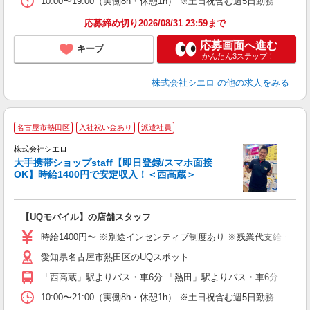
10:00〜19:00（実働8h・休憩1h） ※土日祝含む週5日勤務
応募締め切り2026/08/31 23:59まで
応募画面へ進む
キープ
かんたん3ステップ！
株式会社シエロ
の他の求人をみる
★
名古屋市熱田区
入社祝い金あり
派遣社員
♪
株式会社シエロ
大手携帯ショップstaff【即日登録/スマホ面接
OK】時給1400円で安定収入！＜西高蔵＞
務
即
【UQモバイル】の店舗スタッフ
あ
時給1400円〜 ※別途インセンティブ制度あり ※残業代支給 ★交
K
愛知県名古屋市熱田区のUQスポット
貸
「西高蔵」駅よりバス・車6分 「熱田」駅よりバス・車6分
10:00〜21:00（実働8h・休憩1h） ※土日祝含む週5日勤務