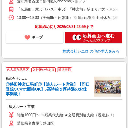
愛知県名古屋市熱田区のdocomoショップ
K
「伝馬町」駅よりバス・車5分 「神宮前」駅よりバス・車5分
貸
10:00〜19:00（実働8h・休憩1h） ※週5勤務 ※土日休み（相談可
応募締め切り2026/08/31 23:59まで
応募画面へ進む
キープ
かんたん3ステップ！
株式会社シエロ
の他の求人をみる
名古屋市熱田区
入社祝い金あり
派遣社員
株式会社シエロ
◎熱田神宮伝馬町◎【法人ルート営業】【即日
登録/スマホ面接OK】♪高時給＆厚待遇のお仕
事満載！
け
法人ルート営業
即
時給1600円〜 ※残業代支給 ★交通費別途支給（規定あり） ゜+゜
あ
愛知県名古屋市熱田区