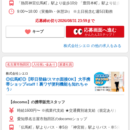
り
「熱田神宮伝馬町」駅より徒歩10分 「豊田本町」駅より徒歩11分
9:00〜18:00（実働8h・休憩1h） ※土日祝含む週5日勤務
応募締め切り2026/08/31 23:59まで
応募画面へ進む
キープ
かんたん3ステップ！
株式会社シエロ
の他の求人をみる
★
名古屋市熱田区
入社祝い金あり
派遣社員
♪
株式会社シエロ
◎伝馬町◎【即日登録/スマホ面接OK】大手携
帯ショップstaff！裏ワザ便利機能も知れちゃ
う♪
理
【docomo】の携帯販売スタッフ
即
躍
時給1600円〜 ※残業代支給 ★交通費別途支給（規定あり） ゜+゜
ー
愛知県名古屋市熱田区のdocomoショップ
自
「伝馬町」駅よりバス・車5分 「神宮前」駅よりバス・車5分
ど