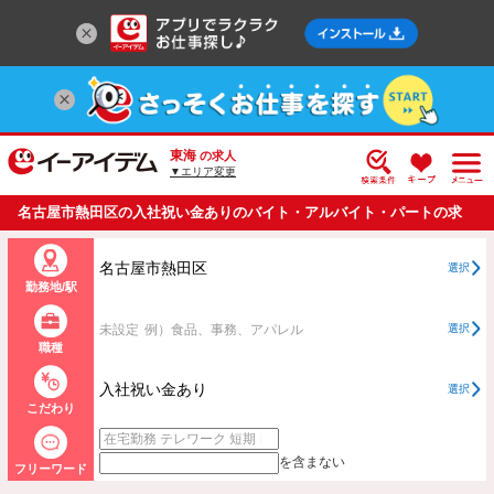
東海
の求人
▼エリア変更
名古屋市熱田区の入社祝い金ありのバイト・アルバイト・パートの求
人情報一覧
名古屋市熱田区
選択
勤務地/駅
未設定
例）食品、事務、アパレル
選択
職種
入社祝い金あり
選択
こだわり
を含まない
フリーワード