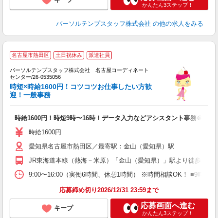
かんたん3ステップ！
パーソルテンプスタッフ株式会社
の他の求人をみる
名古屋市熱田区
土日祝休み
派遣社員
ブ
パーソルテンプスタッフ株式会社 名古屋コーディネート
休
センター/26-0535056
時短×時給1600円！コツコツお仕事したい方歓
会
迎！一般事務
時給1600円！時短9時〜16時！データ入力などアシスタント事務＠熱田
時給1600円
愛知県名古屋市熱田区／最寄駅：金山（愛知県）駅
JR東海道本線（熱海－米原）「金山（愛知県）」駅より徒歩13分
9:00〜16:00（実働6時間、休憩1時間） ※時間相談OK！ ■9時
応募締め切り2026/12/31 23:59まで
応募画面へ進む
キープ
かんたん3ステップ！