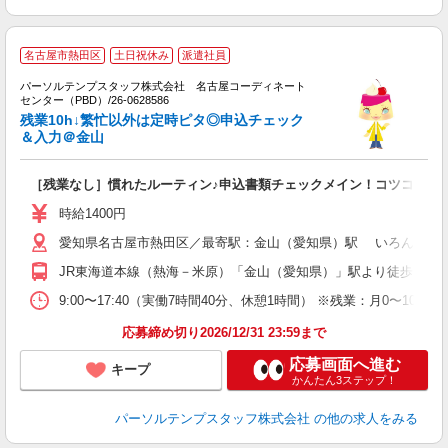
名古屋市熱田区
土日祝休み
派遣社員
パーソルテンプスタッフ株式会社 名古屋コーディネート
力
センター（PBD）/26-0628586
残業10h↓繁忙以外は定時ピタ◎申込チェック
＆入力＠金山
［残業なし］慣れたルーティン♪申込書類チェックメイン！コツコツ事
時給1400円
愛知県名古屋市熱田区／最寄駅：金山（愛知県）駅 いろんな路線
JR東海道本線（熱海－米原）「金山（愛知県）」駅より徒歩10分
9:00〜17:40（実働7時間40分、休憩1時間） ※残業：月0
応募締め切り2026/12/31 23:59まで
応募画面へ進む
キープ
かんたん3ステップ！
パーソルテンプスタッフ株式会社
の他の求人をみる