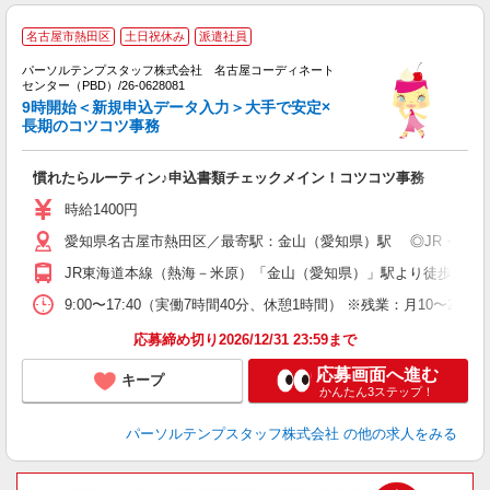
名古屋市熱田区
土日祝休み
派遣社員
業
パーソルテンプスタッフ株式会社 名古屋コーディネート
センター（PBD）/26-0628081
9時開始＜新規申込データ入力＞大手で安定×
長期のコツコツ事務
慣れたらルーティン♪申込書類チェックメイン！コツコツ事務
時給1400円
愛知県名古屋市熱田区／最寄駅：金山（愛知県）駅 ◎JR・名鉄
JR東海道本線（熱海－米原）「金山（愛知県）」駅より徒歩10分
9:00〜17:40（実働7時間40分、休憩1時間） ※残業：月10
応募締め切り2026/12/31 23:59まで
応募画面へ進む
キープ
かんたん3ステップ！
パーソルテンプスタッフ株式会社
の他の求人をみる