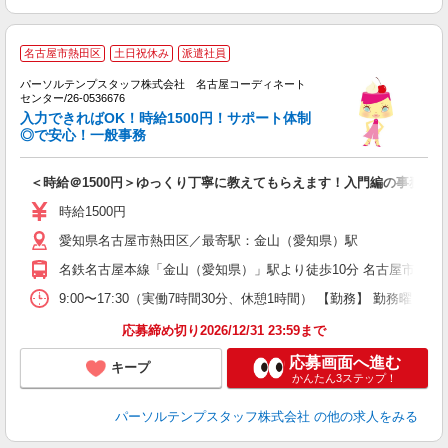
名古屋市熱田区
土日祝休み
派遣社員
パーソルテンプスタッフ株式会社 名古屋コーディネート
■
センター/26-0536676
ま
入力できればOK！時給1500円！サポート体制
◎で安心！一般事務
会
＜時給＠1500円＞ゆっくり丁寧に教えてもらえます！入門編の事務
時給1500円
愛知県名古屋市熱田区／最寄駅：金山（愛知県）駅
名鉄名古屋本線「金山（愛知県）」駅より徒歩10分 名古屋市営地
9:00〜17:30（実働7時間30分、休憩1時間） 【勤務】 勤務曜日
応募締め切り2026/12/31 23:59まで
応募画面へ進む
キープ
かんたん3ステップ！
パーソルテンプスタッフ株式会社
の他の求人をみる