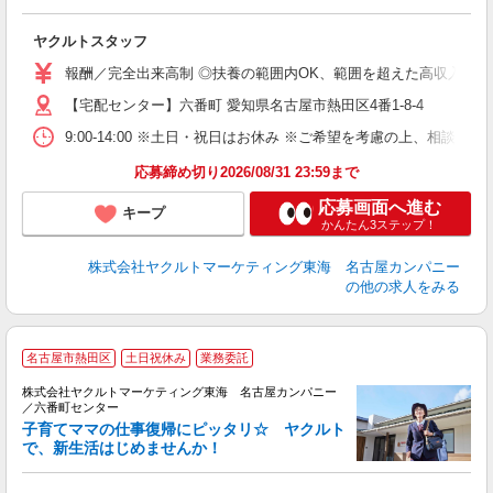
っ
未
ヤクルトスタッフ
報酬／完全出来高制 ◎扶養の範囲内OK、範囲を超えた高収入も応相
【宅配センター】六番町 愛知県名古屋市熱田区4番1-8-4
9:00-14:00 ※土日・祝日はお休み ※ご希望を考慮の上、相談に
応募締め切り2026/08/31 23:59まで
応募画面へ進む
キープ
かんたん3ステップ！
株式会社ヤクルトマーケティング東海 名古屋カンパニー
の他の求人をみる
名古屋市熱田区
土日祝休み
業務委託
株式会社ヤクルトマーケティング東海 名古屋カンパニー
／六番町センター
子育てママの仕事復帰にピッタリ☆ ヤクルト
で、新生活はじめませんか！
近