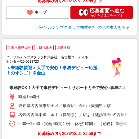
応募締め切り2026/12/31 23:59まで
応募画面へ進む
キープ
かんたん3ステップ！
パーソルテンプスタッフ株式会社
の他の求人をみる
名古屋市熱田区
土日祝休み
派遣社員
パーソルテンプスタッフ株式会社 名古屋コーディネート
が
センター/26-0599723
フ
＜未経験歓迎＞大手で安心！事務デビュー応援
！のオシゴト＠金山
会
未経験OK！大手で事務デビュー！サポート万全で安心♪事務のオシゴト
時給1550円
愛知県名古屋市熱田区／最寄駅：金山（愛知県）駅
名鉄名古屋本線「金山（愛知県）」駅より徒歩10分 名古屋市営地
9:00〜17:40（実働7時間40分、休憩1時間） 【勤務】 勤務曜
応募締め切り2026/12/31 23:59まで