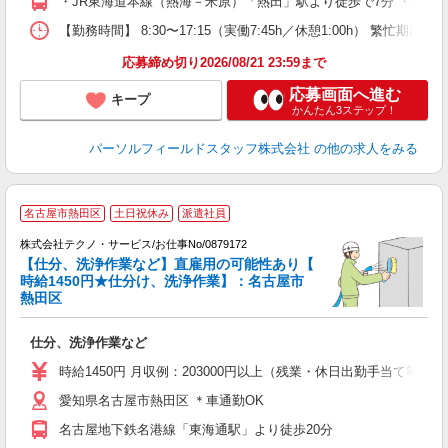
・JR東海道本線（熱海－米原）「熱田」駅より徒歩で7分 ・名古
【勤務時間】 8:30〜17:15（実働7:45h／休憩1:00h） 
応募締め切り2026/08/21 23:59まで
応募画面へ進む
キープ
かんたん3ステップ！
パーソルフィールドスタッフ株式会社
の他の求人をみる
名古屋市熱田区
土日祝休み
派遣社員
株式会社テクノ・サービス/お仕事No/0879172
【仕分、洗浄作業など】直雇用の可能性あり【
時給1450円★仕分け、洗浄作業】：名古屋市
熱田区
ス
仕分、洗浄作業など
履
ミ
時給1450円 月収例：203000円以上（残業・休日出勤手当て等が
休
愛知県名古屋市熱田区 ＊車通勤OK
資
名古屋地下鉄名港線「東海通駅」より徒歩20分