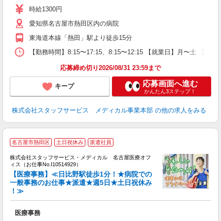
時給1300円
愛知県名古屋市熱田区内の病院
東海道本線「熱田」駅より徒歩15分
【勤務時間】8:15〜17:15、8:15〜12:15 【就業日】月〜土 【勤
応募締め切り2026/08/31 23:59まで
応募画面へ進む
キープ
かんたん3ステップ！
株式会社スタッフサービス メディカル事業本部
の他の求人をみる
名古屋市熱田区
土日祝休み
派遣社員
方
を
株式会社スタッフサービス・メディカル 名古屋医療オフ
み
ィス（お仕事No.I10514929）
【医療事務】≪日比野駅徒歩1分！★病院での
一般事務のお仕事★派遣★週5日★土日祝休み
！≫
は
医療事務