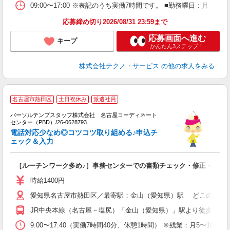
09:00〜17:00 ※表記のうち実働7時間です。 ■勤務曜日：月
応募締め切り2026/08/31 23:59まで
応募画面へ進む
キープ
かんたん3ステップ！
株式会社テクノ・サービス
の他の求人をみる
名古屋市熱田区
土日祝休み
派遣社員
ま
パーソルテンプスタッフ株式会社 名古屋コーディネート
う
センター（PBD）/26-0628793
電話対応少なめ◎コツコツ取り組める♪申込チ
ェック＆入力
［ルーチンワーク多め♪］事務センターでの書類チェック・修正・入力
時給1400円
愛知県名古屋市熱田区／最寄駅：金山（愛知県）駅 どこの路線
JR中央本線（名古屋－塩尻）「金山（愛知県）」駅より徒歩10分
9:00〜17:40（実働7時間40分、休憩1時間） ※残業：月5〜