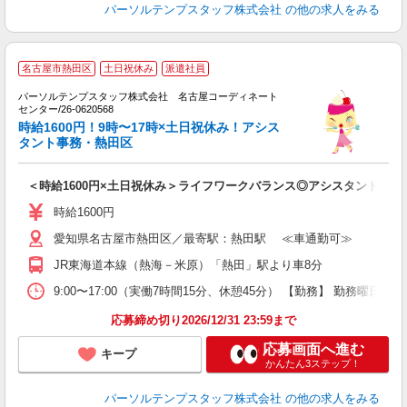
パーソルテンプスタッフ株式会社
の他の求人をみる
■
名古屋市熱田区
土日祝休み
派遣社員
徒
パーソルテンプスタッフ株式会社 名古屋コーディネート
プ
センター/26-0620568
時給1600円！9時〜17時×土日祝休み！アシス
車
タント事務・熱田区
＜時給1600円×土日祝休み＞ライフワークバランス◎アシスタント事務
時給1600円
愛知県名古屋市熱田区／最寄駅：熱田駅 ≪車通勤可≫
JR東海道本線（熱海－米原）「熱田」駅より車8分
9:00〜17:00（実働7時間15分、休憩45分） 【勤務】 勤務曜日
応募締め切り2026/12/31 23:59まで
応募画面へ進む
キープ
かんたん3ステップ！
パーソルテンプスタッフ株式会社
の他の求人をみる