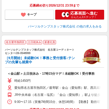
応募締め切り2026/12/31 23:59まで
応募画面へ進む
キープ
かんたん3ステップ！
パーソルテンプスタッフ株式会社
の他の求人をみる
■
名古屋市熱田区
土日祝休み
派遣社員
験
パーソルテンプスタッフ株式会社 名古屋コーディネート
センター/26-0548999
れ
［9月開始］未経験OK！事務と受付接客♪テン
プの先輩も就業中
＜金山駅＞土日祝休み・17時15分マデ！未経験OK！受付事務
時給1450円
愛知県名古屋市熱田区／最寄駅：金山（愛知県）駅、西高蔵駅
JR中央本線（名古屋－塩尻）「金山（愛知県）」駅より徒歩3分 
9:00〜17:15（実働7時間15分、休憩1時間） 【勤務】 勤務曜日