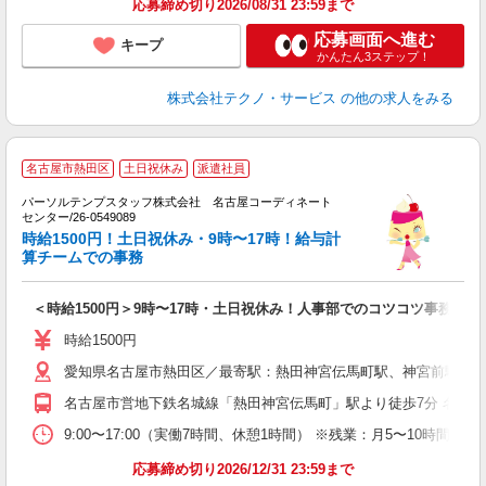
応募締め切り2026/08/31 23:59まで
応募画面へ進む
キープ
かんたん3ステップ！
株式会社テクノ・サービス
の他の求人をみる
名古屋市熱田区
土日祝休み
派遣社員
パーソルテンプスタッフ株式会社 名古屋コーディネート
決
センター/26-0549089
未
時給1500円！土日祝休み・9時〜17時！給与計
算チームでの事務
＜時給1500円＞9時〜17時・土日祝休み！人事部でのコツコツ事務＠熱
時給1500円
愛知県名古屋市熱田区／最寄駅：熱田神宮伝馬町駅、神宮前駅 幹
名古屋市営地下鉄名城線「熱田神宮伝馬町」駅より徒歩7分 名鉄名
9:00〜17:00（実働7時間、休憩1時間） ※残業：月5〜10時間程
応募締め切り2026/12/31 23:59まで