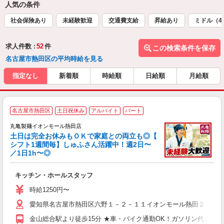
人気の条件
社会保険あり
未経験歓迎
交通費支給
昇給あり
ミドル（4
求人件数 :
52
件
この検索条件を保存
名古屋市熱田区の平均時給を見る
指定なし
新着順
時給順
日給順
月給順
名古屋市熱田区
土日祝休み
アルバイト
パート
丸亀製麺イオンモール熱田店
土日は完全お休みもＯＫで家庭との両立も◎【
シフト1週間毎】しゅふさん活躍中！週2日〜
／1日1h〜◎
ル
キッチン・ホールスタッフ
入
者
時給1250円〜
不
愛知県名古屋市熱田区六野１－２－１１イオンモール熱田２Ｆ
中
り
金山総合駅より徒歩15分 ★車・バイク通勤OK！ガソリン代も規
時