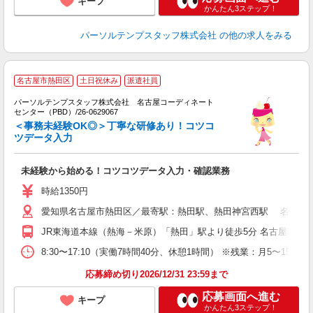
キープ
かんたん3ステップ！
パーソルテンプスタッフ株式会社
の他の求人をみる
■
名古屋市熱田区
土日祝休み
派遣社員
学
パーソルテンプスタッフ株式会社 名古屋コーディネート
コ
センター（PBD）/26-0629067
＜事務未経験OK◎＞丁寧な研修あり！コツコ
ツデータ入力
未経験から始める！コツコツデータ入力・確認業務
時給1350円
愛知県名古屋市熱田区／最寄駅：熱田駅、熱田神宮西駅 名鉄線
JR東海道本線（熱海－米原）「熱田」駅より徒歩5分 名古屋市営
8:30〜17:10（実働7時間40分、休憩1時間） ※残業：月5〜1
応募締め切り2026/12/31 23:59まで
応募画面へ進む
キープ
かんたん3ステップ！