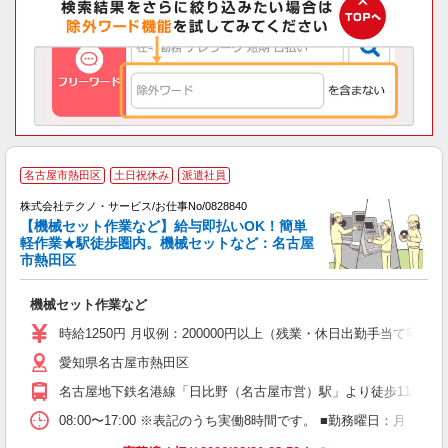
名古屋市熱田区
土日祝休み
派遣社員
株式会社テクノ・サービス/お仕事No/0828840
【機械セット作業など】給与即払いOK！簡単
軽作業★駅徒歩圏内。機械セットなど：名古屋
市熱田区
フ
機械セット作業など
履
週
時給1250円 月収例：200000円以上（残業・休日出勤手当て等が
愛知県名古屋市熱田区
名古屋地下鉄名港線「日比野（名古屋市営）駅」より徒歩11分
08:00〜17:00 ※表記のうち実働8時間です。 ■勤務曜日：月