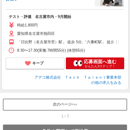
エ
エ
テスト・評価 名古屋市内・9月開始
高
時給1,800円
愛知県名古屋市熱田区
「日比野（名古屋市営）駅」 徒歩 5分,「六番町駅」 徒歩 11分
8:30〜17:30(実働:7時間55分) (休憩65分)
応募画面へ進む
キープ
かんたん3ステップ！
アデコ株式会社 Ｔｅｃｈ Ｔａｌｅｎｔ事業本部
の他の求人をみる
次のページへ
1／2