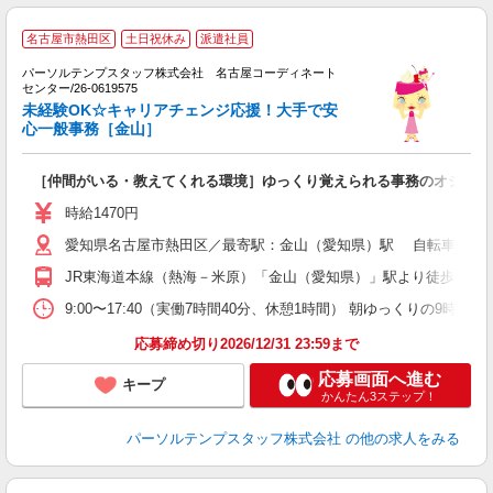
名古屋市熱田区
土日祝休み
派遣社員
■
パーソルテンプスタッフ株式会社 名古屋コーディネート
り
センター/26-0619575
未経験OK☆キャリアチェンジ応援！大手で安
心一般事務［金山］
［仲間がいる・教えてくれる環境］ゆっくり覚えられる事務のオシゴト
時給1470円
愛知県名古屋市熱田区／最寄駅：金山（愛知県）駅 自転車通勤O
JR東海道本線（熱海－米原）「金山（愛知県）」駅より徒歩10分
9:00〜17:40（実働7時間40分、休憩1時間） 朝ゆっくりの9
応募締め切り2026/12/31 23:59まで
応募画面へ進む
キープ
かんたん3ステップ！
パーソルテンプスタッフ株式会社
の他の求人をみる