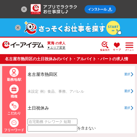
東海
の求人
▼エリア変更
名古屋市熱田区の土日祝休みのバイト・アルバイト・パートの求人情
報一覧
名古屋市熱田区
選択
勤務地/駅
未設定
例）食品、事務、アパレル
選択
職種
土日祝休み
選択
こだわり
を含まない
フリーワード