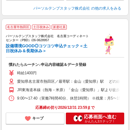
パーソルテンプスタッフ株式会社
の他の求人をみる
名古屋市熱田区
土日祝休み
派遣社員
パーソルテンプスタッフ株式会社 名古屋コーディネート
し
センター（PBD）/26-0628957
設備環境GOOD◎コツコツ申込チェック＜土
日祝休み＆長期休み＞
慣れたらルーチン♪申込内容確認＆データ登録
時給1400円
愛知県名古屋市熱田区／最寄駅：金山（愛知県）駅 どの線から
JR東海道本線（熱海－米原）「金山（愛知県）」駅より徒歩10分
9:00〜17:40（実働7時間40分、休憩1時間） ※残業：月5〜
応募締め切り2026/12/31 23:59まで
応募画面へ進む
キープ
かんたん3ステップ！