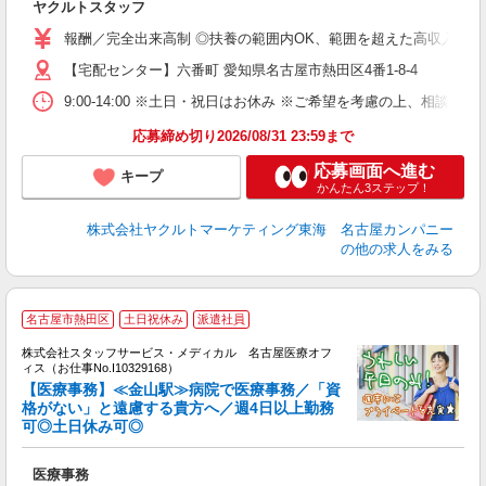
ヤクルトスタッフ
未
企
報酬／完全出来高制 ◎扶養の範囲内OK、範囲を超えた高収入も応相
【宅配センター】六番町 愛知県名古屋市熱田区4番1-8-4
9:00-14:00 ※土日・祝日はお休み ※ご希望を考慮の上、相談に
応募締め切り2026/08/31 23:59まで
応募画面へ進む
キープ
かんたん3ステップ！
株式会社ヤクルトマーケティング東海 名古屋カンパニー
の他の求人をみる
名古屋市熱田区
土日祝休み
派遣社員
方
を
株式会社スタッフサービス・メディカル 名古屋医療オフ
み
ィス（お仕事No.I10329168）
【医療事務】≪金山駅≫病院で医療事務／「資
格がない」と遠慮する貴方へ／週4日以上勤務
可◎土日休み可◎
は
医療事務