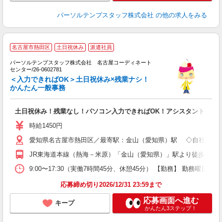
パーソルテンプスタッフ株式会社
の他の求人をみる
名古屋市熱田区
土日祝休み
派遣社員
7
パーソルテンプスタッフ株式会社 名古屋コーディネート
も
センター/26-0602781
＜入力できればOK＞土日祝休み×残業ナシ！
かんたん一般事務
土日祝休み！残業なし！パソコン入力できればOK！アシスタント事務
時給1450円
愛知県名古屋市熱田区／最寄駅：金山（愛知県）駅 ◇自社ビル勤
JR東海道本線（熱海－米原）「金山（愛知県）」駅より徒歩8分 
9:00〜17:30（実働7時間45分、休憩45分） 【勤務】 勤務曜日
応募締め切り2026/12/31 23:59まで
応募画面へ進む
キープ
かんたん3ステップ！