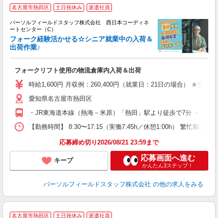
名古屋市熱田区
土日祝休み
派遣社員
パーソルフィールドスタッフ株式会社 西日本コーディネ
お
ートセンター（C）
り
フォーク経験活かせる☆シニア就業中の入荷＆
出荷作業♪
会
履
フォークリフト使用の物流倉庫内入荷＆出荷
費
時給1,600円 月収例：260,400円（就業日：21日の場合） ★交通
愛知県名古屋市熱田区
・JR東海道本線（熱海－米原）「熱田」駅より徒歩で7分 ・名古
【勤務時間】 8:30〜17:15（実働7:45h／休憩1:00h） 
応募締め切り2026/08/21 23:59まで
応募画面へ進む
キープ
かんたん3ステップ！
パーソルフィールドスタッフ株式会社
の他の求人をみる
名古屋市熱田区
土日祝休み
派遣社員