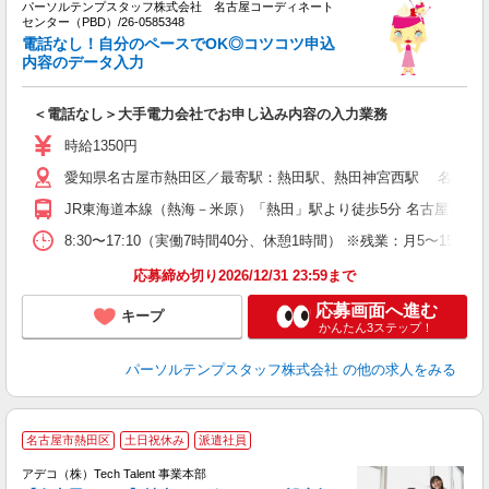
く
パーソルテンプスタッフ株式会社 名古屋コーディネート
センター（PBD）/26-0585348
電話なし！自分のペースでOK◎コツコツ申込
内容のデータ入力
＜電話なし＞大手電力会社でお申し込み内容の入力業務
時給1350円
愛知県名古屋市熱田区／最寄駅：熱田駅、熱田神宮西駅 名鉄線
JR東海道本線（熱海－米原）「熱田」駅より徒歩5分 名古屋市営
8:30〜17:10（実働7時間40分、休憩1時間） ※残業：月5〜
応募締め切り2026/12/31 23:59まで
応募画面へ進む
キープ
かんたん3ステップ！
パーソルテンプスタッフ株式会社
の他の求人をみる
名古屋市熱田区
土日祝休み
派遣社員
アデコ（株）Tech Talent 事業本部