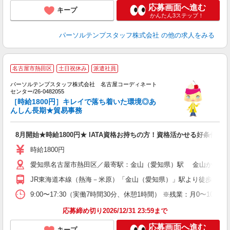
応募画面へ進む
キープ
かんたん3ステップ！
パーソルテンプスタッフ株式会社
の他の求人をみる
■
名古屋市熱田区
土日祝休み
派遣社員
時
パーソルテンプスタッフ株式会社 名古屋コーディネート
在
センター/26-0482055
未
［時給1800円］キレイで落ち着いた環境◎あ
んしん長期★貿易事務
8月開始★時給1800円★ IATA資格お持ちの方！資格活かせる好条件の
時給1800円
愛知県名古屋市熱田区／最寄駅：金山（愛知県）駅 金山からア
JR東海道本線（熱海－米原）「金山（愛知県）」駅より徒歩8分 
9:00〜17:30（実働7時間30分、休憩1時間） ※残業：月0〜1
応募締め切り2026/12/31 23:59まで
応募画面へ進む
キープ