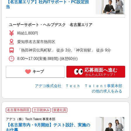
【名古屋エリア】社内ITサポート・PC設定担
当
エ
エ
ユーザーサポート・ヘルプデスク 名古屋エリア
高
時給1,800円
愛知県名古屋市熱田区
「熱田神宮伝馬町駅」 徒歩 3分,「神宮前駅」 徒歩 9分
8:00〜17:00(実働:8時間) (休憩60分)
応募画面へ進む
キープ
かんたん3ステップ！
アデコ株式会社 Ｔｅｃｈ Ｔａｌｅｎｔ事業本部
の他の求人をみる
名古屋市熱田区
土日祝休み
派遣社員
アデコ（株）Tech Talent 事業本部
【名古屋市内・9月開始】テスト設計、実施の
お仕事