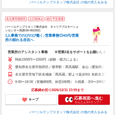
パーソルテンプスタッフ株式会社
の他の求人をみる
名古屋市熱田区
土日祝休み
紹介予定派遣
パーソルテンプスタッフ株式会社 キャリアプロモーショ
ンセンター四課/26-0622921
係
1人事務でのびのび働く♪営業事務◎40代/営業
未
所の頼れる存在へ
営業所のアシスタント事務 ※営業2名をサポートをお願いします
時給1500円〜1550円（経験・能力による）
愛知県名古屋市熱田区／最寄駅：西高蔵駅、金山（愛知県）駅 J
名古屋市営地下鉄名城線「西高蔵」駅より徒歩9分 名鉄名古屋本線
9:00〜18:00（実働8時間、休憩1時間） ※残業：月0〜10時間
応募締め切り2026/12/31 23:59まで
応募画面へ進む
キープ
かんたん3ステップ！
パーソルテンプスタッフ株式会社
の他の求人をみる