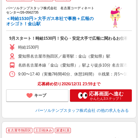
パーソルテンプスタッフ株式会社 名古屋コーディネート
い
センター/26-0562735
＜時給1530円＞大手ガス本社で事務＋広報の
会
オシゴト！金山駅
9月スタート！時給1530円！安心・安定大手で広報に関わるお仕事♪
時給1530円
愛知県名古屋市熱田区／最寄駅：金山（愛知県）駅
名鉄名古屋本線「金山（愛知県）」駅より徒歩10分 名古屋市営地
9:00〜17:40（実働7時間40分、休憩1時間） ※残業：月5〜10
応募締め切り2026/12/31 23:59まで
応募画面へ進む
キープ
かんたん3ステップ！
パーソルテンプスタッフ株式会社
の他の求人をみる
名古屋市熱田区
土日祝休み
派遣社員