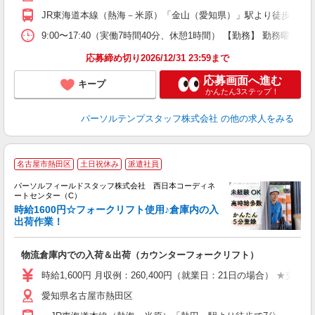
JR東海道本線（熱海－米原）「金山（愛知県）」駅より徒歩10分
9:00〜17:40（実働7時間40分、休憩1時間） 【勤務】 勤務
応募締め切り2026/12/31 23:59まで
応募画面へ進む
キープ
かんたん3ステップ！
パーソルテンプスタッフ株式会社
の他の求人をみる
名古屋市熱田区
土日祝休み
派遣社員
パーソルフィールドスタッフ株式会社 西日本コーディネ
ートセンター（C）
通
時給1600円☆フォークリフト使用♪倉庫内の入
出荷作業！
し
履
物流倉庫内での入荷＆出荷（カウンターフォークリフト）
費
時給1,600円 月収例：260,400円（就業日：21日の場合） ★交通
愛知県名古屋市熱田区