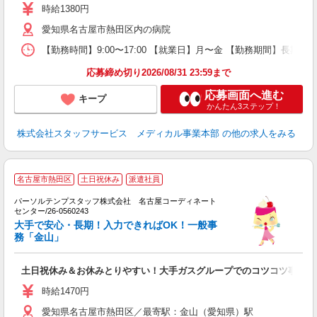
時給1380円
愛知県名古屋市熱田区内の病院
【勤務時間】9:00〜17:00 【就業日】月〜金 【勤務期間】長期
応募締め切り2026/08/31 23:59まで
応募画面へ進む
キープ
かんたん3ステップ！
株式会社スタッフサービス メディカル事業本部
の他の求人をみる
名古屋市熱田区
土日祝休み
派遣社員
し
パーソルテンプスタッフ株式会社 名古屋コーディネート
山
センター/26-0560243
未
大手で安心・長期！入力できればOK！一般事
務「金山」
土日祝休み＆お休みとりやすい！大手ガスグループでのコツコツ事務＆
時給1470円
愛知県名古屋市熱田区／最寄駅：金山（愛知県）駅