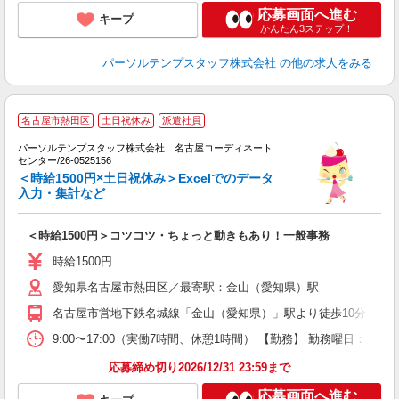
応募画面へ進む
キープ
かんたん3ステップ！
パーソルテンプスタッフ株式会社
の他の求人をみる
名古屋市熱田区
土日祝休み
派遣社員
た
パーソルテンプスタッフ株式会社 名古屋コーディネート
ブ
センター/26-0525156
＜時給1500円×土日祝休み＞Excelでのデータ
会
入力・集計など
＜時給1500円＞コツコツ・ちょっと動きもあり！一般事務
時給1500円
愛知県名古屋市熱田区／最寄駅：金山（愛知県）駅
名古屋市営地下鉄名城線「金山（愛知県）」駅より徒歩10分 JR
9:00〜17:00（実働7時間、休憩1時間） 【勤務】 勤務曜日：月火
応募締め切り2026/12/31 23:59まで
応募画面へ進む