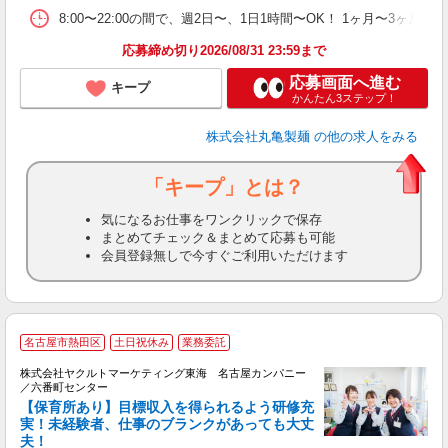
ト
8:00〜22:00の間で、週2日〜、1日1時間〜OK！ 1ヶ
夜 
応募締め切り2026/08/31 23:59まで
応募画面へ進む
キープ
かんたん3ステップ！
株式会社丸亀製麺
の他の求人をみる
「キープ」とは？
気になるお仕事をワンクリックで保存
まとめてチェック＆まとめて応募も可能
会員登録無しで今すぐご利用いただけます
名古屋市熱田区
土日祝休み
業務委託
株式会社ヤクルトマーケティング東海 名古屋カンパニー
／六番町センター
【保育所あり】目標収入を得られるよう研修充
実！未経験者、仕事のブランクがあっても大丈
夫！