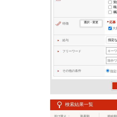
契
職
嘱
応募
選択・変更
特徴
大
給与
フリーワード
その他の条件
指定
この
検索結果一覧
並び替え ：
新着順
時給順