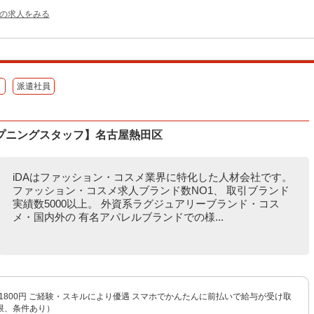
他の求人をみる
）
派遣社員
プニングスタッフ】名古屋熱田区
iDAはファッション・コスメ業界に特化した人材会社です。
ファッション・コスメ求人ブランド数NO1、 取引ブランド
実績数5000以上。 外資系ラグジュアリーブランド・コス
メ・国内外の 有名アパレルブランドでの様...
〜1800円 ご経験・スキルにより優遇 スマホでかんたんに前払いで給与が受け取
限、条件あり）