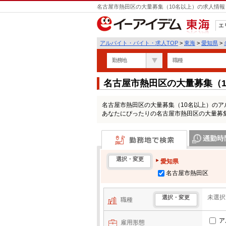
名古屋市熱田区の大量募集（10名以上）の求人情報
エ
東海
アルバイト・バイト・求人TOP
>
東海
>
愛知県
>
勤務地
職種
名古屋市熱田区の大量募集（
覧
名古屋市熱田区の大量募集（10名以上）の
あなたにぴったりの名古屋市熱田区の大量募
勤務地で検索
通勤時間・区
選択・変更
愛知県
名古屋市熱田区
未選択
選択・変更
職種
ア
雇用形態