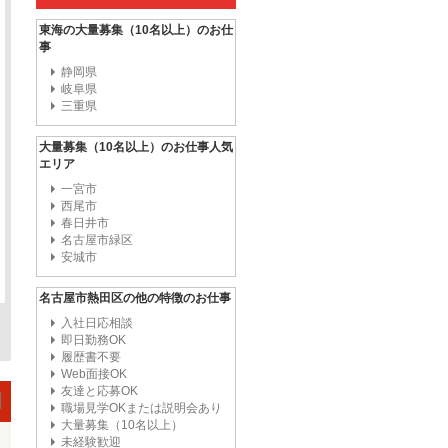
東海の大量募集（10名以上）のお仕
事
静岡県
岐阜県
三重県
大量募集（10名以上）のお仕事人気
エリア
一宮市
西尾市
春日井市
名古屋市緑区
安城市
名古屋市熱田区の他の特徴のお仕事
入社日応相談
即日勤務OK
履歴書不要
Web面接OK
友達と応募OK
職場見学OKまたは説明会あり
大量募集（10名以上）
未経験歓迎