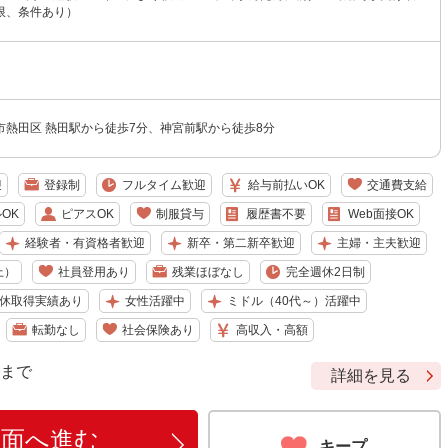
限、条件あり）
）
市熱田区 熱田駅から徒歩7分、神宮前駅から徒歩8分
迎
登録制
フルタイム歓迎
給与前払いOK
交通費支給
OK
ピアスOK
制服貸与
履歴書不要
Web面接OK
経験者・有資格者歓迎
新卒・第二新卒歓迎
主婦・主夫歓迎
上）
社員登用あり
残業ほぼなし
完全週休2日制
休取得実績あり
女性活躍中
ミドル（40代～）活躍中
転勤なし
社会保険あり
高収入・高額
9 まで
詳細を見る
画面へ進む
キープ