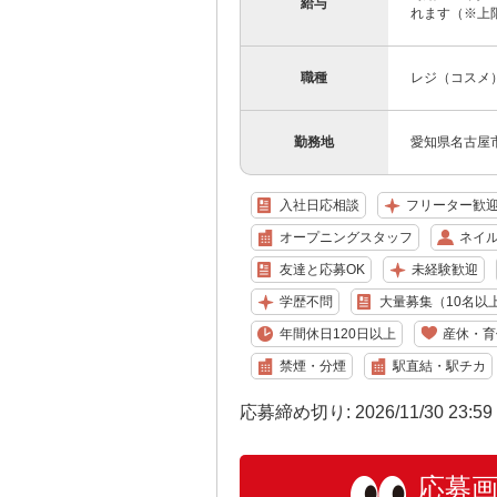
給与
れます（※上
職種
レジ（コスメ
勤務地
愛知県名古屋
入社日応相談
フリーター歓
オープニングスタッフ
ネイル
友達と応募OK
未経験歓迎
学歴不問
大量募集（10名以
年間休日120日以上
産休・育
禁煙・分煙
駅直結・駅チカ
応募締め切り: 2026/11/30 23:5
応募