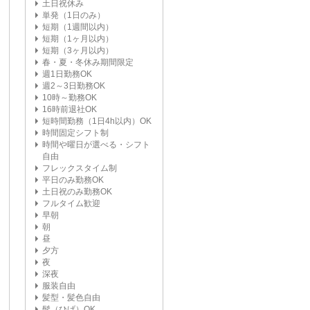
土日祝休み
単発（1日のみ）
短期（1週間以内）
短期（1ヶ月以内）
短期（3ヶ月以内）
春・夏・冬休み期間限定
週1日勤務OK
週2～3日勤務OK
10時～勤務OK
16時前退社OK
短時間勤務（1日4h以内）OK
時間固定シフト制
時間や曜日が選べる・シフト
自由
フレックスタイム制
平日のみ勤務OK
土日祝のみ勤務OK
フルタイム歓迎
早朝
朝
昼
夕方
夜
深夜
服装自由
髪型・髪色自由
髭（ひげ）OK