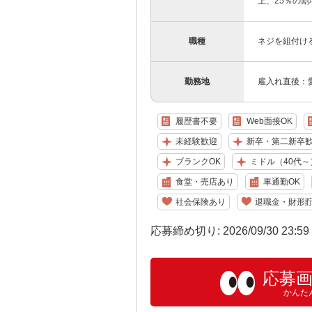
上、25％の割増
職種
ネジを組付け
勤務地
雇入れ直後：
履歴書不要
Web面接OK
未経験歓迎
新卒・第二新卒
ブランクOK
ミドル（40代～
食堂・売店あり
車通勤OK
社会保険あり
退職金・財形
応募締め切り: 2026/09/30 23:5
応募
かんた