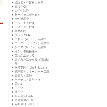
経験者・有資格者歓迎
高校生OK
大学生歓迎
新卒・第二新卒歓迎
女性活躍中
主婦・主夫歓迎
フリーター歓迎
学歴不問
ブランクOK
ミドル（40代～）活躍中
エルダー（50代～）活躍中
シニア（60代～）活躍中
障がい者積極採用
英語が活かせる
語学力を活かせる（英語以
外）
国籍不問（jobs in japan）
管理職・マネージャー採用
高収入・高額
ボーナス・賞与あり
昇給あり
日払い
週払い
給与前払いOK
完全週休2日制
年間休日120日以上