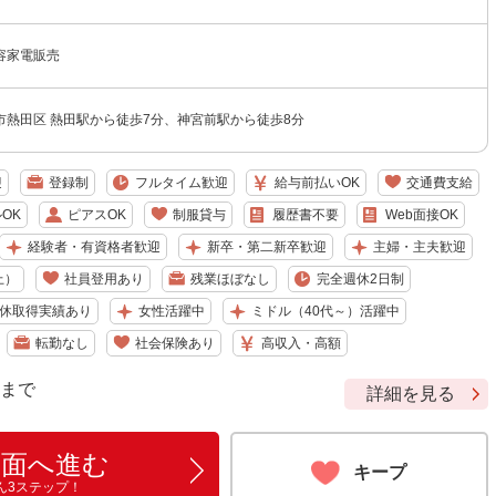
容家電販売
市熱田区 熱田駅から徒歩7分、神宮前駅から徒歩8分
迎
登録制
フルタイム歓迎
給与前払いOK
交通費支給
OK
ピアスOK
制服貸与
履歴書不要
Web面接OK
経験者・有資格者歓迎
新卒・第二新卒歓迎
主婦・主夫歓迎
上）
社員登用あり
残業ほぼなし
完全週休2日制
休取得実績あり
女性活躍中
ミドル（40代～）活躍中
転勤なし
社会保険あり
高収入・高額
9 まで
詳細を見る
画面へ進む
キープ
ん3ステップ！