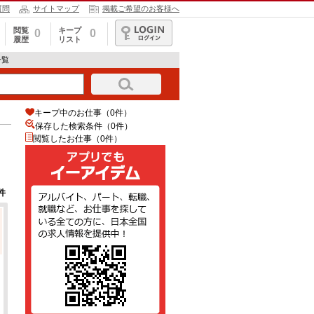
質問
サイトマップ
掲載ご希望のお客様へ
閲覧
キープ
0
0
履歴
リスト
ログイン
一覧
キープ中のお仕事（0件）
保存した検索条件（
0
件）
閲覧したお仕事（0件）
件