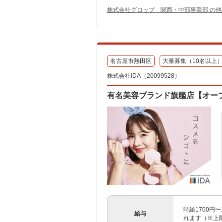
株式会社グロップ 関西・中部事業部 の
名古屋市熱田区
大量募集（10名以上
株式会社iDA（20099528）
有名美容ブランド旗艦店【オー
時給1700円
給与
れます（※上