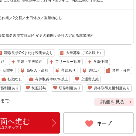
による支給 ※夜勤手当：22時〜翌5時は、時給2,000円 ※給...
る作業／2交替／土日休み／重量物なし
愛知県名古屋市熱田区 変更の範囲：会社の定める就業場所
職場見学OKまたは説明会あり
大量募集（10名以上）
歓迎
主婦・主夫歓迎
フリーター歓迎
学歴不問
）活躍中
高収入・高額
昇給あり
週払い
禁煙・分煙
転勤なし
有休取得率80%以上
交通費支給
貯蓄制度あり
制服貸与
研修制度あり
資格取得支援制度あり
9 まで
詳細を見る
画面へ進む
キープ
ん3ステップ！