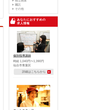
独立開業
嘱託
その他
あなたにおすすめの
求人情報
個別指導講師
時給 1,040円〜1,390円
仙台市青葉区
詳細はこちらから