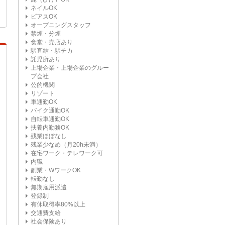
ネイルOK
ピアスOK
オープニングスタッフ
禁煙・分煙
食堂・売店あり
駅直結・駅チカ
託児所あり
上場企業・上場企業のグルー
プ会社
公的機関
リゾート
車通勤OK
バイク通勤OK
自転車通勤OK
扶養内勤務OK
残業ほぼなし
残業少なめ（月20h未満）
在宅ワーク・テレワーク可
内職
副業・WワークOK
転勤なし
無期雇用派遣
登録制
有休取得率80%以上
交通費支給
社会保険あり