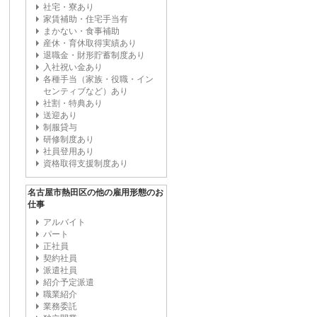
社宅・寮あり
家賃補助・住宅手当有
まかない・食事補助
産休・育休取得実績あり
退職金・財形貯蓄制度あり
入社祝い金あり
各種手当（家族・役職・イン
センティブなど）あり
社割・特典あり
送迎あり
制服貸与
研修制度あり
社員登用あり
資格取得支援制度あり
名古屋市熱田区の他の雇用形態のお
仕事
アルバイト
パート
正社員
契約社員
派遣社員
紹介予定派遣
職業紹介
業務委託