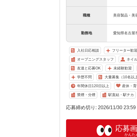
職種
美容製品・美
勤務地
愛知県名古屋
入社日応相談
フリーター歓
オープニングスタッフ
ネイル
友達と応募OK
未経験歓迎
学歴不問
大量募集（10名以
年間休日120日以上
産休・育
禁煙・分煙
駅直結・駅チカ
応募締め切り: 2026/11/30 23:5
応募
かんた