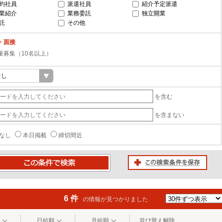
約社員
派遣社員
紹介予定派遣
業紹介
業務委託
独立開業
託
その他
・面接
量募集（10名以上）
を含む
を含まない
なし
本日掲載
締切間近
この検索条件を保存
条件で検索
6 件
の情報が見つかりました
日給順
月給順
並び替え解除