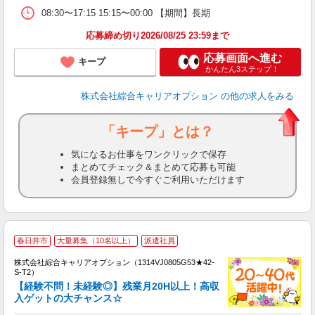
08:30〜17:15 15:15〜00:00 【期間】長期
応募締め切り2026/08/25 23:59まで
応募画面へ進む
キープ
かんたん3ステップ！
株式会社綜合キャリアオプション
の他の求人をみる
「キープ」とは？
気になるお仕事をワンクリックで保存
まとめてチェック＆まとめて応募も可能
会員登録無しで今すぐご利用いただけます
≪
春日井市
大量募集（10名以上）
派遣社員
い
株式会社綜合キャリアオプション（1314VJ0805G53★42-
S-T2）
【経験不問！未経験◎】残業月20H以上！高収
入ゲットの大チャンス☆
得