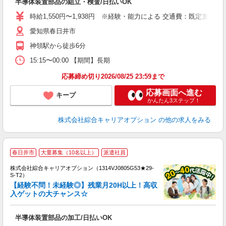
半導体装置部品の組立・検査/日払いOK
分
新
時給1,550円〜1,938円 ※経験・能力による 交通費：既定支給
型
愛知県春日井市
神領駅から徒歩6分
15:15〜00:00 【期間】長期
応募締め切り2026/08/25 23:59まで
応募画面へ進む
キープ
かんたん3ステップ！
株式会社綜合キャリアオプション
の他の求人をみる
≪
春日井市
大量募集（10名以上）
派遣社員
い
株式会社綜合キャリアオプション（1314VJ0805G53★29-
S-T2）
【経験不問！未経験◎】残業月20H以上！高収
入ゲットの大チャンス☆
得
入
半導体装置部品の加工/日払いOK
分