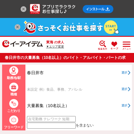
東海
の求人
▼エリア変更
春日井市の大量募集（10名以上）のバイト・アルバイト・パートの求
人情報一覧
春日井市
選択
勤務地/駅
未設定
例）食品、事務、アパレル
選択
職種
大量募集（10名以上）
選択
こだわり
を含まない
フリーワード