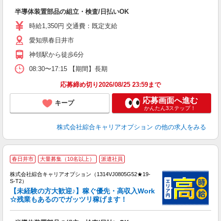
入
半導体装置部品の組立・検査/日払いOK
分
新
時給1,350円 交通費：既定支給
食
愛知県春日井市
神領駅から徒歩6分
08:30〜17:15 【期間】長期
応募締め切り2026/08/25 23:59まで
応募画面へ進む
キープ
かんたん3ステップ！
株式会社綜合キャリアオプション
の他の求人をみる
≪
春日井市
大量募集（10名以上）
派遣社員
い
株式会社綜合キャリアオプション（1314VJ0805G52★19-
S-T2）
【未経験の方大歓迎♪】稼ぐ優先・高収入Work
☆残業もあるのでガッツリ稼げます！
得
入