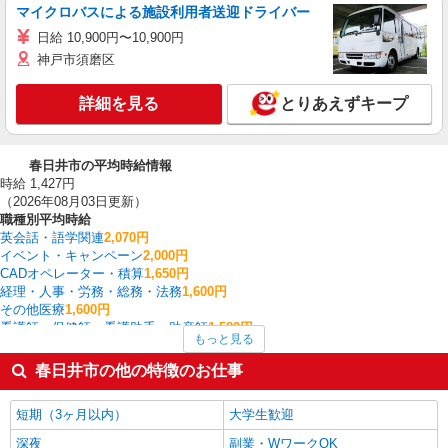
マイクロバスによる施設利用者送迎ドライバー
日給 10,900円〜10,900円
神戸市須磨区
詳細を見る
とりあえずキープ
春日井市の平均時給情報
時給 1,427円
（2026年08月03日更新）
職種別平均時給
英会話・語学関連
2,070円
イベント・キャンペーン
2,000円
CADオペレーター・積算
1,650円
経理・人事・労務・総務・法務
1,600円
その他医療
1,600円
看護師・保健師・看護助手・助産師
1,582円
もっと見る
幼稚園教諭
1,580円
大型ドライバー
1,540円
春日井市の他の特徴のお仕事
フォークリフト
1,512円
家電・携帯販売
1,506円
短期（3ヶ月以内）
大学生歓迎
春日井市の他の職種の平均時給を見る
深夜
副業・WワークOK