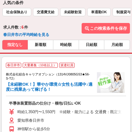
人気の条件
社会保険あり
交通費支給
未経験歓迎
車通勤OK
制服貸与
求人件数 :
6
件
この検索条件を保存
春日井市の平均時給を見る
指定なし
新着順
時給順
日給順
月給順
≪
春日井市
大量募集（10名以上）
派遣社員
い
株式会社綜合キャリアオプション（1314VJ0805G53★56-
S-T2）
【未経験OK！】華やか環境☆女性も活躍中♪適
度に残業あって稼げる！
得
入
半導体装置部品の仕分け・梱包/日払いOK
分
新
時給1,350円〜1,550円 ※経験・能力による 交通費：既定支給
勤
愛知県春日井市
通
神領駅から徒歩5分