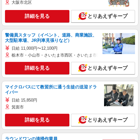
大阪市北区
詳細を見る
とりあえずキープ
警備員スタッフ（イベント、道路、商業施設、
大型駐車場、JR列車見張りなど）
日給 11,000円〜12,100円
栃木市・小山市・さいたま市西区・さいたま市岩槻区・久喜市・蓮田
詳細を見る
とりあえずキープ
マイクロバスにて教習所に通う生徒の送迎ドラ
イバー
日給 15,850円
箕面市
詳細を見る
とりあえずキープ
ラウンドワンの清掃作業員