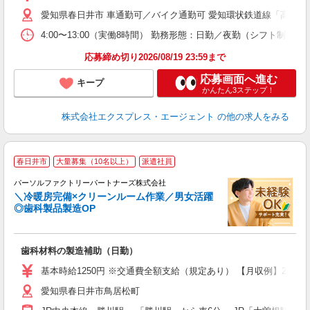
愛知県春日井市 車通勤可／バイク通勤可 愛知環状鉄道線「高蔵寺駅」
4:00〜13:00（実働8時間） 勤務形態：日勤／夜勤（シフト制
応募締め切り2026/08/19 23:59まで
応募画面へ進む
キープ
かんたん3ステップ！
株式会社エクスプレス・エージェント
の他の求人をみる
春日井市
大量募集（10名以上）
派遣社員
パーソルファクトリーパートナーズ株式会社
＼冷暖房完備×クリーンルーム作業／男女活躍
◎歯科製品製造OP
一
大
歯科材料の製造補助（日勤）
婦
い
基本時給1250円 ※交通費全額支給（規定あり） 【月収例】21.8万
あ
愛知県春日井市鳥居松町