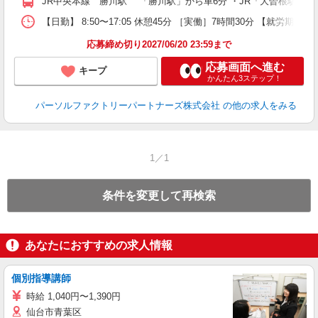
JR中央本線 勝川駅 「勝川駅」から車6分 ・JR「大曽根駅」か
【日勤】 8:50〜17:05 休憩45分 ［実働］7時間30分 【就労期間
応募締め切り2027/06/20 23:59まで
応募画面へ進む
キープ
かんたん3ステップ！
パーソルファクトリーパートナーズ株式会社
の他の求人をみる
1／1
条件を変更して再検索
あなたにおすすめの求人情報
個別指導講師
時給 1,040円〜1,390円
仙台市青葉区