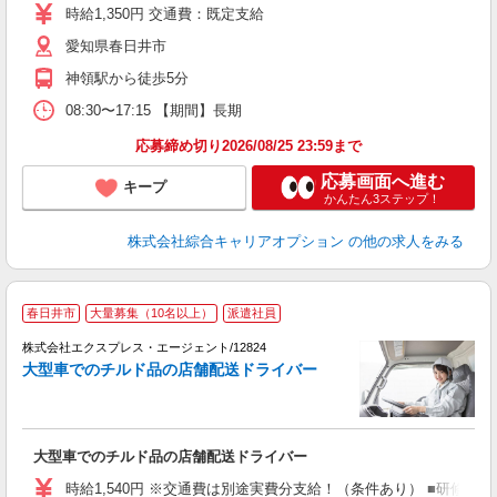
時給1,350円 交通費：既定支給
交
愛知県春日井市
神領駅から徒歩5分
08:30〜17:15 【期間】長期
応募締め切り2026/08/25 23:59まで
応募画面へ進む
キープ
かんたん3ステップ！
株式会社綜合キャリアオプション
の他の求人をみる
▽
春日井市
大量募集（10名以上）
派遣社員
株式会社エクスプレス・エージェント/12824
車
大型車でのチルド品の店舗配送ドライバー
務
―
即
有
大型車でのチルド品の店舗配送ドライバー
ー
通
時給1,540円 ※交通費は別途実費分支給！（条件あり） ■研修期間に