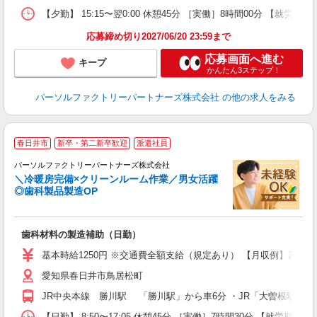
【夕勤】 15:15〜翌0:00 休憩45分 ［実働］8時間00分 【就労期間
応募締め切り2027/06/20 23:59まで
応募画面へ進む
キープ
かんたん3ステップ！
パーソルファクトリーパートナーズ株式会社
の他の求人をみる
春日井市
新卒・第二新卒歓迎
派遣社員
パーソルファクトリーパートナーズ株式会社
＼冷暖房完備×クリーンルーム作業／男女活躍
◎歯科製品製造OP
一
大
歯科材料の製造補助（日勤）
婦
い
基本時給1250円 ※交通費全額支給（規定あり） 【月収例】21.8万
あ
愛知県春日井市鳥居松町
JR中央本線 勝川駅 「勝川駅」から車6分 ・JR「大曽根駅」か
【日勤】 8:50〜17:05 休憩45分 ［実働］7時間30分 【就労期間