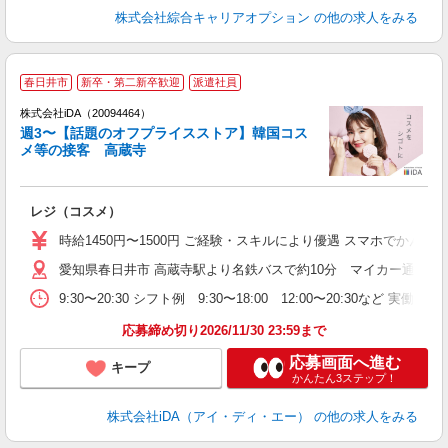
株式会社綜合キャリアオプション
の他の求人をみる
春日井市
新卒・第二新卒歓迎
派遣社員
ョ
株式会社iDA（20094464）
週3〜【話題のオフプライスストア】韓国コス
研
メ等の接客 高蔵寺
か
レジ（コスメ）
入
交
時給1450円〜1500円 ご経験・スキルにより優遇 スマホでか
不
愛知県春日井市 高蔵寺駅より名鉄バスで約10分 マイカー通勤OK
新
曜
9:30〜20:30 シフト例 9:30〜18:00 12:00〜20:3
1
あ
応募締め切り2026/11/30 23:59まで
保
応募画面へ進む
キープ
かんたん3ステップ！
株式会社iDA（アイ・ディ・エー）
の他の求人をみる