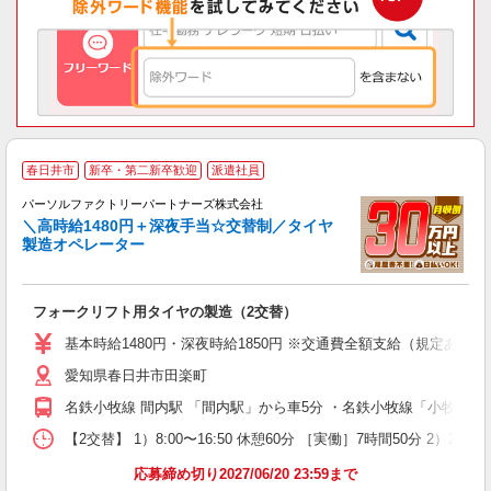
春日井市
新卒・第二新卒歓迎
派遣社員
給
パーソルファクトリーパートナーズ株式会社
＼高時給1480円＋深夜手当☆交替制／タイヤ
製造オペレーター
が
未
フォークリフト用タイヤの製造（2交替）
不
り
基本時給1480円・深夜時給1850円 ※交通費全額支給（規定あり） 
愛知県春日井市田楽町
名鉄小牧線 間内駅 「間内駅」から車5分 ・名鉄小牧線「小牧口駅
【2交替】 1）8:00〜16:50 休憩60分 ［実働］7時間50分 2）2
応募締め切り2027/06/20 23:59まで