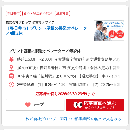
春日井市
新卒・第二新卒歓迎
派遣社員
株式会社グロップ 名古屋オフィス
［春日井市］プリント基板の製造オペレーター
／4勤2休
出
プリント基板の製造オペレーター／4勤2休
履
卒
時給1,600円〜2,000円＋交通費全額支給 ※交通費支給規定あり 
O
雇入れ直後：愛知県春日井市 変更の範囲：会社の定める就業場所
煙
以
JR中央本線「勝川駅」より車で4分 【通勤手段】 車/バイク/自転
研
2交替勤務 ［1］8:25〜17:30（実働8時間） ［2］20:25
応募締め切り2026/09/30 23:59まで
応募画面へ進む
キープ
かんたん3ステップ！
株式会社グロップ 関西・中部事業部
の他の求人をみる