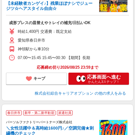
【未経験者カンゲイ♪】残業ほぼナシでジュー
ジツ☆ヘアスタイル自由☆
た
入
成形プレスの皿替えやトレイの補充/日払いOK
分
0
時給1,400円 交通費：既定支給
愛知県春日井市
神領駅から車10分
07:00〜15:45 15:45〜00:30 【期間】長期
応募締め切り2026/08/25 23:59まで
応募画面へ進む
キープ
かんたん3ステップ！
株式会社綜合キャリアオプション
の他の求人をみる
◆
春日井市
新卒・第二新卒歓迎
派遣社員
パーソルファクトリーパートナーズ株式会社
＼女性活躍中＆高時給1600円♪／空調完備★刺
繍機のチェック