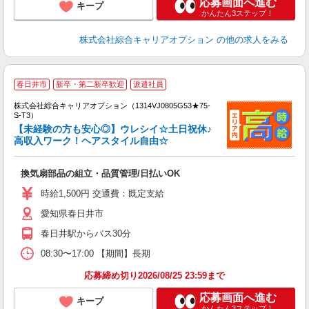
応募画面へ進む
キープ
かんたん3ステップ！
株式会社綜合キャリアオプション
の他の求人をみる
春日井市
新卒・第二新卒歓迎
派遣社員
株式会社綜合キャリアオプション（1314VJ0805G53★75-
S-T3）
【未経験の方も安心◎】ウレシイ☆土日祝休♪
高収入ワーク！ヘアスタイル自由☆
た
入
換気扇部品の組立・品質管理/日払いOK
分
ミ
時給1,500円 交通費：既定支給
髪
愛知県春日井市
春日井駅からバス30分
08:30〜17:00 【期間】長期
応募締め切り2026/08/25 23:59まで
応募画面へ進む
キープ
かんたん3ステップ！