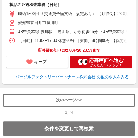
不
製品の外観検査業務（日勤）
み
時給1500円 ※交通費全額支給（規定あり） 【月収例】26.8万円（
愛知県春日井市勝川町
JR中央本線 勝川駅 「勝川駅」から徒歩15分 ・JR中央本線「
【日勤】 8:30〜17:30 休憩60分 ［実働］8時間00分 【就労期間
応募締め切り2027/06/20 23:59まで
応募画面へ進む
キープ
かんたん3ステップ！
パーソルファクトリーパートナーズ株式会社
の他の求人をみる
次のページへ
1／4
条件を変更して再検索