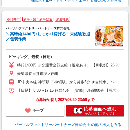
株式会社iDA（アイ・ディ・エー）
の他の求人をみる
◆
春日井市
新卒・第二新卒歓迎
派遣社員
パーソルファクトリーパートナーズ株式会社
＼高時給1400円♪しっかり稼げる！未経験歓迎
ス
／包装作業
だ
ピッキング、包装（日勤）
未
不
時給1400円 ※交通費全額支給（規定あり） 【月収例】25.9万円（
支
愛知県春日井市堀ノ内町
JR中央本線 神領駅 「神領駅」から徒歩5分 ★自転車、バイク、
【日勤】 8:30〜17:15 休憩45分 ［実働］8時間00分 【就労期間
応募締め切り2027/06/20 23:59まで
応募画面へ進む
キープ
かんたん3ステップ！
パーソルファクトリーパートナーズ株式会社
の他の求人をみる