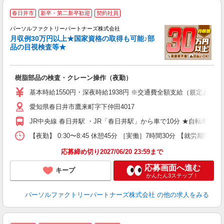
◆
春日井市
新卒・第二新卒歓迎
契約社員
パーソルファクトリーパートナーズ株式会社
月収例30万円以上★国家資格の取得も可能♪部
品の目視検査等★
す
未
樹脂部品の検査・クレーン操作（夜勤）
不
食
基本時給1550円・深夜時給1938円 ※交通費全額支給（規定あり） 
修
愛知県春日井市鷹来町字下仲田4017
JR中央線 春日井駅 ・JR「春日井駅」から車で10分 ★自転車、
【夜勤】 0:30〜8:45 休憩45分 ［実働］7時間30分 【就労期間】
応募締め切り2027/06/20 23:59まで
応募画面へ進む
キープ
かんたん3ステップ！
パーソルファクトリーパートナーズ株式会社
の他の求人をみる
◆