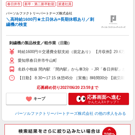
◆
春日井市
新卒・第二新卒歓迎
派遣社員
パーソルファクトリーパートナーズ株式会社
＼高時給1600円★土日休み×長期休暇あり／刺
繍機の検査
す
た
刺繍機の製品検査／軽作業（日勤）
未
ー
時給1600円※交通費全額支給（規定あり） 【月収例】29.6万円（2
い
愛知県春日井市牛山町
員
名鉄小牧線 間内駅 「間内駅」から車3分 ・JR「春日井駅」から
【日勤】 8:30〜17:15 休憩45分 ［実働］8時間00分 【就労期間
応募締め切り2027/06/20 23:59まで
応募画面へ進む
キープ
かんたん3ステップ！
パーソルファクトリーパートナーズ株式会社
の他の求人をみる