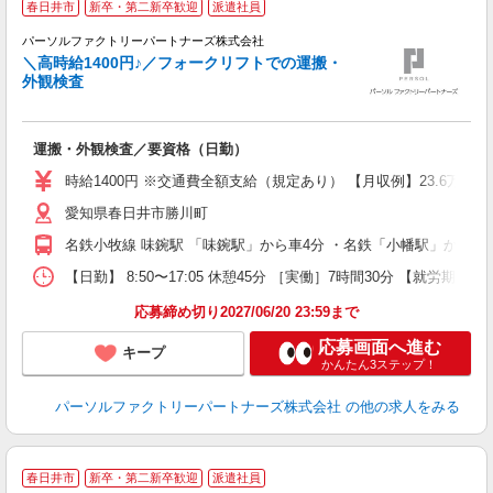
春日井市
新卒・第二新卒歓迎
派遣社員
パーソルファクトリーパートナーズ株式会社
＼高時給1400円♪／フォークリフトでの運搬・
分
外観検査
着
運搬・外観検査／要資格（日勤）
ー
食
時給1400円 ※交通費全額支給（規定あり） 【月収例】23.6万円（
愛知県春日井市勝川町
名鉄小牧線 味鋺駅 「味鋺駅」から車4分 ・名鉄「小幡駅」から車
【日勤】 8:50〜17:05 休憩45分 ［実働］7時間30分 【就労期間
応募締め切り2027/06/20 23:59まで
応募画面へ進む
キープ
かんたん3ステップ！
パーソルファクトリーパートナーズ株式会社
の他の求人をみる
春日井市
新卒・第二新卒歓迎
派遣社員
O