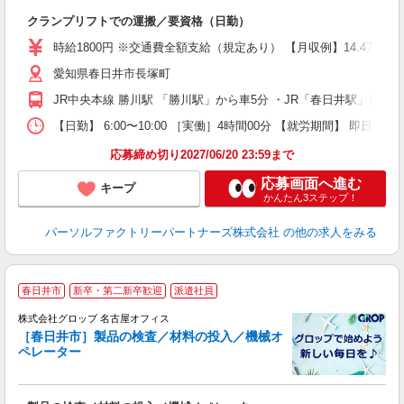
す
クランプリフトでの運搬／要資格（日勤）
ー
時給1800円 ※交通費全額支給（規定あり） 【月収例】14.4万円
い
愛知県春日井市長塚町
JR中央本線 勝川駅 「勝川駅」から車5分 ・JR「春日井駅」から
【日勤】 6:00〜10:00 ［実働］4時間00分 【就労期間】 即日〜長
応募締め切り2027/06/20 23:59まで
応募画面へ進む
キープ
かんたん3ステップ！
パーソルファクトリーパートナーズ株式会社
の他の求人をみる
春日井市
新卒・第二新卒歓迎
派遣社員
株式会社グロップ 名古屋オフィス
な
［春日井市］製品の検査／材料の投入／機械オ
で
ペレーター
プ