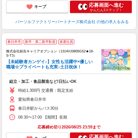
応募画面へ進む
キープ
かんたん3ステップ！
パーソルファクトリーパートナーズ株式会社
の他の求人をみる
春日井市
新卒・第二新卒歓迎
派遣社員
株式会社綜合キャリアオプション（1314VJ0805G52★18-
S-T3）
【未経験者カンゲイ♪】女性も活躍中×優しい
職場☆プライベートも充実♪土日祝休！
た
入
組立・加工・食品製造など/日払いOK
分
ミ
時給1,300円 交通費：既定支給
由
愛知県春日井市
春日井駅からバス30分
08:30〜17:00 【期間】長期
応募締め切り2026/08/25 23:59まで
応募画面へ進む