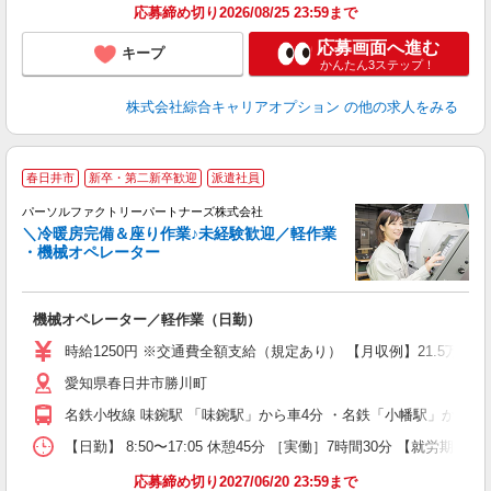
応募締め切り2026/08/25 23:59まで
応募画面へ進む
キープ
かんたん3ステップ！
株式会社綜合キャリアオプション
の他の求人をみる
春日井市
新卒・第二新卒歓迎
派遣社員
パーソルファクトリーパートナーズ株式会社
＼冷暖房完備＆座り作業♪未経験歓迎／軽作業
・機械オペレーター
い
未
機械オペレーター／軽作業（日勤）
ー
食
時給1250円 ※交通費全額支給（規定あり） 【月収例】21.5万円（
愛知県春日井市勝川町
名鉄小牧線 味鋺駅 「味鋺駅」から車4分 ・名鉄「小幡駅」から車
【日勤】 8:50〜17:05 休憩45分 ［実働］7時間30分 【就労期間
応募締め切り2027/06/20 23:59まで