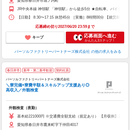
愛知県春日井市堀ノ内町
JR中央本線 神領駅 「神領駅」から徒歩5分 ★自転車、バイク、
【日勤】 8:30〜17:15 休憩45分 ［実働］8時間00分 【就労期間
応募締め切り2027/06/20 23:59まで
応募画面へ進む
キープ
かんたん3ステップ！
パーソルファクトリーパートナーズ株式会社
の他の求人をみる
春日井市
新卒・第二新卒歓迎
契約社員
パーソルファクトリーパートナーズ株式会社
＼寮完備×寮費半額＆スキルアップ支援あり◎
高収入／外観検査
ス
外観検査（夜勤）
未
不
基本給221000円 ※交通費全額支給（規定あり） 【月収例】27.7万円
店
愛知県春日井市鷹来町字下仲田4017
り