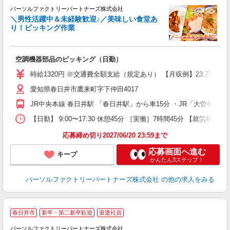
パーソルファクトリーパートナーズ株式会社
＼男性活躍中＆未経験歓迎♪／美味しい食堂あ
り！ピッキング作業
事
空調機器部品のピッキング（日勤）
未
不
時給1320円 ※交通費全額支給（規定あり） 【月収例】23.7万円（
あ
愛知県春日井市鷹来町字下仲田4017
り
JR中央本線 春日井駅 「春日井駅」から車15分 ・JR「大曽根駅」
【日勤】 9:00〜17:30 休憩45分 ［実働］7時間45分 【就労期間
応募締め切り2027/06/20 23:59まで
応募画面へ進む
キープ
かんたん3ステップ！
パーソルファクトリーパートナーズ株式会社
の他の求人をみる
◆
春日井市
新卒・第二新卒歓迎
派遣社員
パーソルファクトリーパートナーズ株式会社