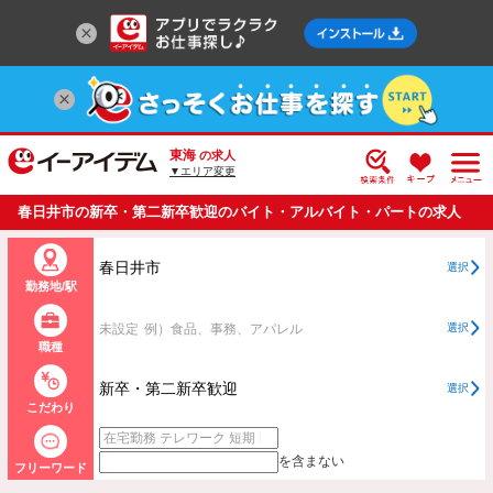
東海
の求人
▼エリア変更
春日井市の新卒・第二新卒歓迎のバイト・アルバイト・パートの求人
情報一覧
春日井市
選択
勤務地/駅
未設定
例）食品、事務、アパレル
選択
職種
新卒・第二新卒歓迎
選択
こだわり
を含まない
フリーワード