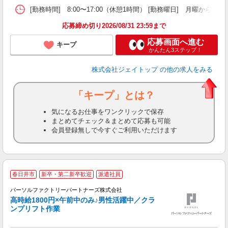
[勤務時間] 8:00〜17:00（休憩1時間） [勤務曜日
応募締め切り2026/08/31 23:59まで
応募画面へ進む
キープ
かんたん3ステップ！
株式会社ジェイトップ
の他の求人をみる
「キープ」とは？
気になるお仕事をワンクリックで保存
まとめてチェック＆まとめて応募も可能
会員登録無しで今すぐご利用いただけます
◆
春日井市
新卒・第二新卒歓迎
派遣社員
パーソルファクトリーパートナーズ株式会社
高時給1800円×午前中のみ♪男性活躍中／クラ
ンプリフト作業