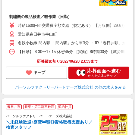
で
未
刺繍機の製品検査／軽作業（日勤）
ー
い
時給1600円※交通費全額支給（規定あり） 【月収例】29.6万円（2
員
愛知県春日井市牛山町
名鉄小牧線 間内駅 「間内駅」から車3分 ・JR「春日井駅」から
【日勤】 8:30〜17:15 休憩45分 ［実働］8時間00分 【就労期間
応募締め切り2027/06/20 23:59まで
応募画面へ進む
キープ
かんたん3ステップ！
パーソルファクトリーパートナーズ株式会社
の他の求人をみる
春日井市
新卒・第二新卒歓迎
契約社員
パーソルファクトリーパートナーズ株式会社
＼未経験歓迎♪寮費半額◎資格取得支援あり／
検査スタッフ