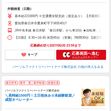
い
外観検査（日勤）
迎
基本給221000円 ※交通費全額支給（規定あり） 【月収例】25.0万
日
愛知県春日井市鷹来町字下仲田4017
り
JR中央本線 春日井駅 「春日井駅」から車10分 ★自転車、バイク
【日勤】 8:30〜16:45 休憩45分 ［実働］7時間30分 【就労期間
応募締め切り2027/06/20 23:59まで
応募画面へ進む
キープ
かんたん3ステップ！
パーソルファクトリーパートナーズ株式会社
の他の求人をみる
春日井市
新卒・第二新卒歓迎
派遣社員
時
パーソルファクトリーパートナーズ株式会社
ー
＼高時給1500円！土日祝休み☆未経験歓迎／
成型オペレーター
未