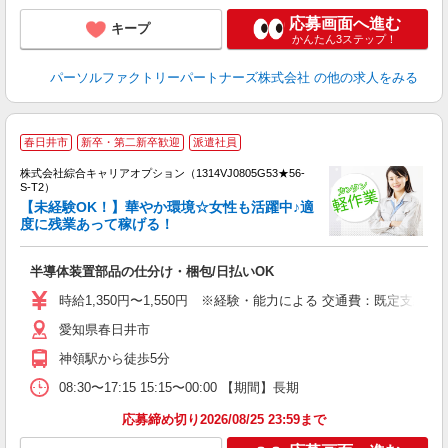
応募画面へ進む
キープ
かんたん3ステップ！
パーソルファクトリーパートナーズ株式会社
の他の求人をみる
≪
春日井市
新卒・第二新卒歓迎
派遣社員
い
株式会社綜合キャリアオプション（1314VJ0805G53★56-
S-T2）
【未経験OK！】華やか環境☆女性も活躍中♪適
度に残業あって稼げる！
得
入
半導体装置部品の仕分け・梱包/日払いOK
分
新
時給1,350円〜1,550円 ※経験・能力による 交通費：既定支給
勤
愛知県春日井市
通
神領駅から徒歩5分
08:30〜17:15 15:15〜00:00 【期間】長期
応募締め切り2026/08/25 23:59まで