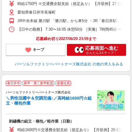
ー
時給1750円 ※交通費全額支給（規定あり） 【月収例】27.1万円
い
愛知県春日井市長塚町
員
JR中央本線 勝川駅 「勝川駅」から車5分 ・JR「春日井駅」から
【日中の勤務】 7:30〜16:05 休憩50分 ［実働］7時間45分 ※7
応募締め切り2027/06/20 23:59まで
応募画面へ進む
キープ
かんたん3ステップ！
パーソルファクトリーパートナーズ株式会社
の他の求人をみる
春日井市
新卒・第二新卒歓迎
派遣社員
パーソルファクトリーパートナーズ株式会社
＼男性活躍中＆空調完備♪／高時給1600円☆組
立・梱包作業
こ
未
刺繍機の組立・梱包／軽作業（日勤）
不
み
時給1600円※交通費全額支給（規定あり） 【月収例】29.6万円（2