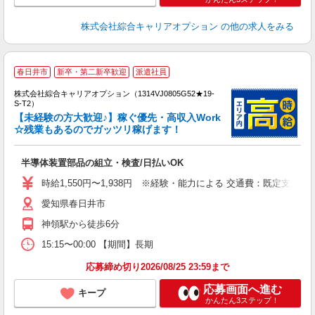
株式会社綜合キャリアオプション
の他の求人をみる
≪
春日井市
新卒・第二新卒歓迎
派遣社員
い
株式会社綜合キャリアオプション（1314VJ0805G52★19-
S-T2）
【未経験の方大歓迎♪】稼ぐ優先・高収入Work
☆残業もあるのでガッツリ稼げます！
得
入
半導体装置部品の組立・検査/日払いOK
分
新
時給1,550円〜1,938円 ※経験・能力による 交通費：既定支給
型
愛知県春日井市
神領駅から徒歩6分
15:15〜00:00 【期間】長期
応募締め切り2026/08/25 23:59まで
応募画面へ進む
キープ
かんたん3ステップ！