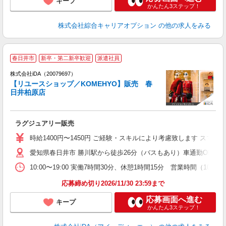
キープ
かんたん3ステップ！
株式会社綜合キャリアオプション
の他の求人をみる
春日井市
新卒・第二新卒歓迎
派遣社員
ョ
株式会社iDA（20079697）
【リユースショップ／KOMEHYO】販売 春
研
日井柏原店
か
ラグジュアリー販売
入
交
時給1400円〜1450円 ご経験・スキルにより考慮致します ス
イ
愛知県春日井市 勝川駅から徒歩26分（バスもあり）車通勤OK
卒
が
10:00〜19:00 実働7時間30分、休憩1時間15分 営業時間（
産
応募締め切り2026/11/30 23:59まで
応募画面へ進む
キープ
かんたん3ステップ！