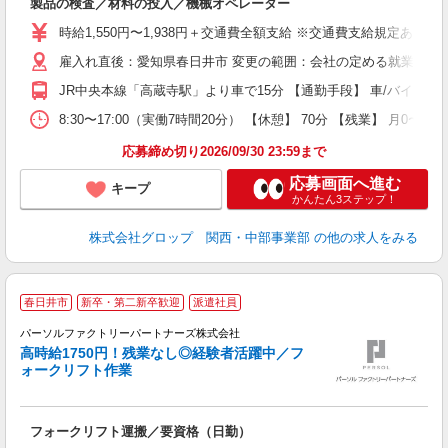
製品の検査／材料の投入／機械オペレーター
履
卒
時給1,550円〜1,938円＋交通費全額支給 ※交通費支給規定あり 
O
雇入れ直後：愛知県春日井市 変更の範囲：会社の定める就業場所
代
食
JR中央本線「高蔵寺駅」より車で15分 【通勤手段】 車/バイク 
上
修
8:30〜17:00（実働7時間20分） 【休憩】 70分 【残業】
応募締め切り2026/09/30 23:59まで
応募画面へ進む
キープ
かんたん3ステップ！
株式会社グロップ 関西・中部事業部
の他の求人をみる
春日井市
新卒・第二新卒歓迎
派遣社員
◆
パーソルファクトリーパートナーズ株式会社
っ
高時給1750円！残業なし◎経験者活躍中／フ
ォークリフト作業
す
フォークリフト運搬／要資格（日勤）