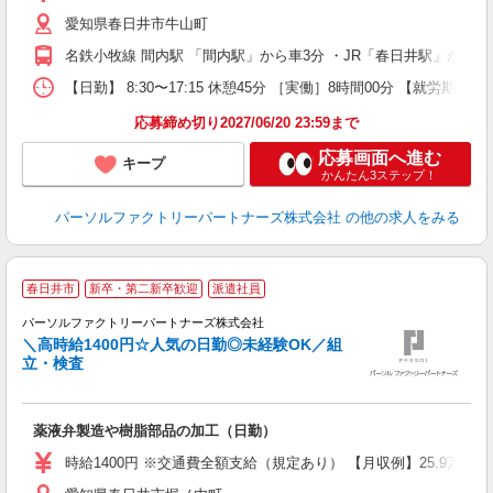
り
愛知県春日井市牛山町
名鉄小牧線 間内駅 「間内駅」から車3分 ・JR「春日井駅」から
【日勤】 8:30〜17:15 休憩45分 ［実働］8時間00分 【就労期間
応募締め切り2027/06/20 23:59まで
応募画面へ進む
キープ
かんたん3ステップ！
パーソルファクトリーパートナーズ株式会社
の他の求人をみる
◆
春日井市
新卒・第二新卒歓迎
派遣社員
パーソルファクトリーパートナーズ株式会社
＼高時給1400円☆人気の日勤◎未経験OK／組
立・検査
だ
未
薬液弁製造や樹脂部品の加工（日勤）
ー
あ
時給1400円 ※交通費全額支給（規定あり） 【月収例】25.9万円（
り