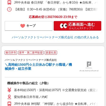
JR中央本線 春日井駅 「春日井駅」から車10分 ★自転車、バイク
【夜勤】 0:30〜8:45 休憩45分 ［実働］7時間30分 【就労期間】
応募締め切り2027/06/20 23:59まで
応募画面へ進む
キープ
かんたん3ステップ！
パーソルファクトリーパートナーズ株式会社
の他の求人をみる
春日井市
新卒・第二新卒歓迎
派遣社員
パーソルファクトリーパートナーズ株式会社
＼高時給1500円☆土日休み◎駅チカ職場／機
械操作・組立作業
お
機械操作や製品の組立（夕勤）
未
ー
基本時給1500円・深夜時給1875円 ※交通費全額支給（規定あり） 
収
愛知県春日井市堀ノ内町
社
JR中央本線 神領駅 「神領駅」から徒歩5分 ★自転車、バイク、