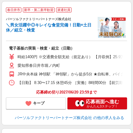
春日井市
新卒・第二新卒歓迎
派遣社員
パーソルファクトリーパートナーズ株式会社
＼男女活躍中◎キレイな食堂完備！日勤×土日
休／組立・検査
で
未
電子基板の実装・検査・組立（日勤）
ー
あ
時給1400円 ※交通費全額支給（規定あり） 【月収例】25.9万円（
り
愛知県春日井市堀ノ内町
JR中央本線 神領駅 「神領駅」から徒歩5分 ★自転車、バイク、
【日勤】 8:30〜17:15 休憩45分 ［実働］8時間00分 【就労期間
応募締め切り2027/06/20 23:59まで
応募画面へ進む
キープ
かんたん3ステップ！
パーソルファクトリーパートナーズ株式会社
の他の求人をみる