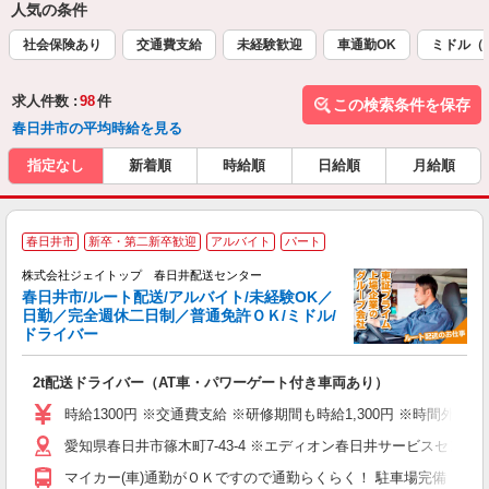
人気の条件
社会保険あり
交通費支給
未経験歓迎
車通勤OK
ミドル（
求人件数 :
98
件
この検索条件を保存
春日井市の平均時給を見る
指定なし
新着順
時給順
日給順
月給順
春日井市
新卒・第二新卒歓迎
アルバイト
パート
株式会社ジェイトップ 春日井配送センター
春日井市/ルート配送/アルバイト/未経験OK／
日勤／完全週休二日制／普通免許ＯＫ/ミドル/
ドライバー
そ
入
2t配送ドライバー（AT車・パワーゲート付き車両あり）
第
～
時給1300円 ※交通費支給 ※研修期間も時給1,300円 ※時間外は
ク
愛知県春日井市篠木町7-43-4 ※エディオン春日井サービスセンタ
険
マイカー(車)通勤がＯＫですので通勤らくらく！ 駐車場完備