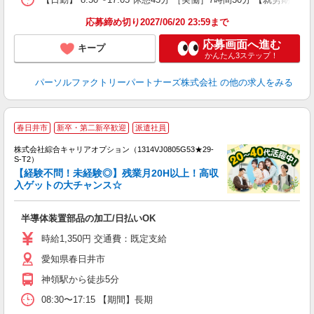
応募締め切り2027/06/20 23:59まで
応募画面へ進む
キープ
かんたん3ステップ！
パーソルファクトリーパートナーズ株式会社
の他の求人をみる
≪
春日井市
新卒・第二新卒歓迎
派遣社員
い
株式会社綜合キャリアオプション（1314VJ0805G53★29-
S-T2）
【経験不問！未経験◎】残業月20H以上！高収
入ゲットの大チャンス☆
得
入
半導体装置部品の加工/日払いOK
分
時給1,350円 交通費：既定支給
交
愛知県春日井市
神領駅から徒歩5分
08:30〜17:15 【期間】長期