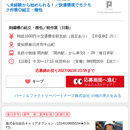
＼未経験から始められる！／快適環境でモクモ
ク作業◎組立・梱包
問
未
不
刺繍機の組立・梱包／軽作業（日勤）
み
り
時給1600円※交通費全額支給（規定あり） 【月収例】29.6万円（2
愛知県春日井市牛山町
名鉄小牧線 間内駅 「間内駅」から車3分 ・JR「春日井駅」から
【日勤】 8:30〜17:15 休憩45分 ［実働］8時間00分 【就労期間
応募締め切り2027/06/20 23:59まで
応募画面へ進む
キープ
かんたん3ステップ！
パーソルファクトリーパートナーズ株式会社
の他の求人をみる
春日井市
新卒・第二新卒歓迎
派遣社員
株式会社綜合キャリアオプション（1314VJ0805G54★3-S-
T3）