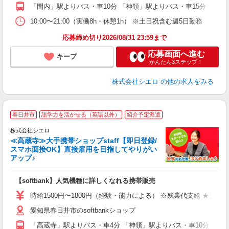
ど
「間内」駅よりバス・車10分 「神領」駅よりバス・車15分
10:00〜21:00（実働8h・休憩1h） ※土日祝含む週5日勤務
応募締め切り2026/08/31 23:59まで
応募画面へ進む
キープ
かんたん3ステップ！
株式会社シエロ
の他の求人をみる
★
春日井市
語学力を活かせる（英語以外）
紹介予定派遣
♪
株式会社シエロ
≪高蔵寺≫大手携帯ショップstaff【即日登録/
スマホ面接OK】直接雇用を目指してやりがい
アップ♪
い
即
【softbank】人気機種に詳しくなれる携帯販売
躍
ー
時給1500円〜1800円（経験・能力による） ※残業代支給 ★交通
自
愛知県春日井市のsoftbankショップ
ど
「高蔵寺」駅よりバス・車4分 「神領」駅よりバス・車10分