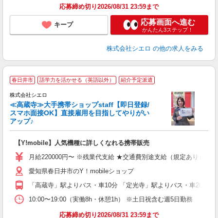
応募締め切り2026/08/31 23:59まで
応募画面へ進む
キープ
かんたん3ステップ！
株式会社シエロ
の他の求人をみる
★
春日井市
語学力を活かせる（英語以外）
紹介予定派遣
♪
株式会社シエロ
≪高蔵寺≫大手携帯ショップstaff【即日登録/
スマホ面接OK】直接雇用を目指してやりがい
アップ♪
い
即
【Y!mobile】人気機種に詳しくなれる携帯販売
あ
月給220000円〜 ※残業代支給 ★交通費別途支給（規定あり） ゜
K
愛知県春日井市のY！mobileショップ
貸
「高蔵寺」駅よりバス・車10分 「定光寺」駅よりバス・車20分
10:00〜19:00（実働8h・休憩1h） ※土日祝含む週5日勤務
応募締め切り2026/08/31 23:59まで