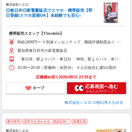
株式会社シエロ
◎春日井◎家電量販店でスマホ・携帯販売【即
日登録/スマホ面接OK】未経験でも安心♪
理
携帯販売スタッフ【Y!mobile】
即
躍
時給1600円〜 ※別途インセンティブ、職能評価制度あり ※残業代
ー
愛知県春日井市の家電量販店
自
「春日井」駅よりバス・車12分 「神領」駅よりバス・車15分
ど
10:00〜20:00（実働8h・休憩1h） ※土日祝含む週5日勤務
応募締め切り2026/08/31 23:59まで
応募画面へ進む
キープ
かんたん3ステップ！
株式会社シエロ
の他の求人をみる
★
春日井市
語学力を活かせる（英語以外）
派遣社員
♪
株式会社シエロ