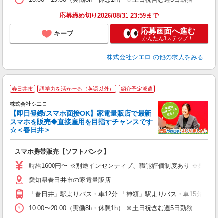
応募締め切り2026/08/31 23:59まで
応募画面へ進む
キープ
かんたん3ステップ！
株式会社シエロ
の他の求人をみる
★
春日井市
語学力を活かせる（英語以外）
紹介予定派遣
♪
株式会社シエロ
【即日登録/スマホ面接OK】家電量販店で最新
スマホを販売◆直接雇用を目指すチャンスです
☆＜春日井＞
事
即
スマホ携帯販売【ソフトバンク】
躍
ー
時給1600円〜 ※別途インセンティブ、職能評価制度あり ※残業代
自
愛知県春日井市の家電量販店
ど
「春日井」駅よりバス・車12分 「神領」駅よりバス・車15分
10:00〜20:00（実働8h・休憩1h） ※土日祝含む週5日勤務