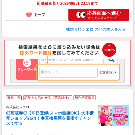
応募締め切り2026/08/31 23:59まで
応募画面へ進む
キープ
かんたん3ステップ！
株式会社シエロ
の他の求人をみる
★
春日井市
語学力を活かせる（英語以外）
紹介予定派遣
♪
株式会社シエロ
◎高蔵寺◎【即日登録/スマホ面接OK】大手携
帯ショップstaff！◆直接雇用を目指すチャン
スです☆
理