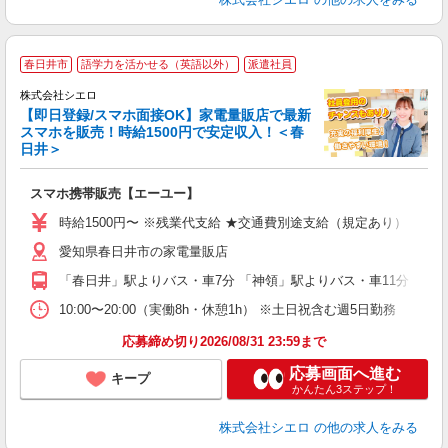
★
春日井市
語学力を活かせる（英語以外）
派遣社員
♪
株式会社シエロ
【即日登録/スマホ面接OK】家電量販店で最新
スマホを販売！時給1500円で安定収入！＜春
日井＞
事
即
スマホ携帯販売【エーユー】
躍
ー
時給1500円〜 ※残業代支給 ★交通費別途支給（規定あり） ゜+゜
自
愛知県春日井市の家電量販店
ど
「春日井」駅よりバス・車7分 「神領」駅よりバス・車11分
10:00〜20:00（実働8h・休憩1h） ※土日祝含む週5日勤務
応募締め切り2026/08/31 23:59まで
応募画面へ進む
キープ
かんたん3ステップ！
株式会社シエロ
の他の求人をみる