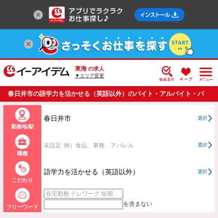
東海
の求人
▼エリア変更
春日井市の語学力を活かせる（英語以外）のバイト・アルバイト・パ
ートの求人情報一覧
春日井市
選択
勤務地/駅
未設定
例）食品、事務、アパレル
選択
職種
語学力を活かせる（英語以外）
選択
こだわり
を含まない
フリーワード