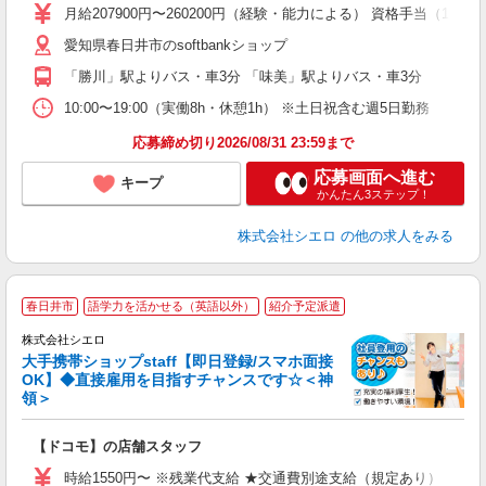
あ
月給207900円〜260200円（経験・能力による） 資格手当（1
通
愛知県春日井市のsoftbankショップ
あ
「勝川」駅よりバス・車3分 「味美」駅よりバス・車3分
10:00〜19:00（実働8h・休憩1h） ※土日祝含む週5日勤務
応募締め切り2026/08/31 23:59まで
応募画面へ進む
キープ
かんたん3ステップ！
株式会社シエロ
の他の求人をみる
★
春日井市
語学力を活かせる（英語以外）
紹介予定派遣
♪
株式会社シエロ
大手携帯ショップstaff【即日登録/スマホ面接
OK】◆直接雇用を目指すチャンスです☆＜神
領＞
務
即
【ドコモ】の店舗スタッフ
躍
ー
時給1550円〜 ※残業代支給 ★交通費別途支給（規定あり） ゜+゜