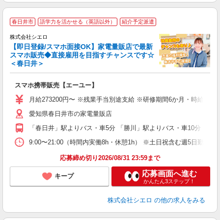
★
春日井市
語学力を活かせる（英語以外）
紹介予定派遣
♪
株式会社シエロ
【即日登録/スマホ面接OK】家電量販店で最新
スマホ販売◆直接雇用を目指すチャンスです☆
＜春日井＞
事
即
スマホ携帯販売【エーユー】
あ
月給273200円〜 ※残業手当別途支給 ※研修期間6か月・時給15
通
愛知県春日井市の家電量販店
役
「春日井」駅よりバス・車5分 「勝川」駅よりバス・車10分
9:00〜21:00（時間内実働8h・休憩1h） ※土日祝含む週5日勤務
応募締め切り2026/08/31 23:59まで
応募画面へ進む
キープ
かんたん3ステップ！
株式会社シエロ
の他の求人をみる