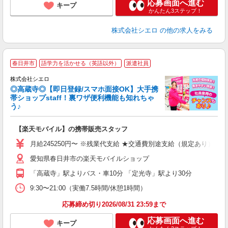
応募画面へ進む
キープ
かんたん3ステップ！
株式会社シエロ
の他の求人をみる
★
春日井市
語学力を活かせる（英語以外）
派遣社員
♪
株式会社シエロ
◎高蔵寺◎【即日登録/スマホ面接OK】大手携
帯ショップstaff！裏ワザ便利機能も知れちゃ
う♪
理
【楽天モバイル】の携帯販売スタッフ
即
月給245250円〜 ※残業代支給 ★交通費別途支給（規定あり） ゜
あ
愛知県春日井市の楽天モバイルショップ
通
役
「高蔵寺」駅よりバス・車10分 「定光寺」駅より30分
9:30〜21:00（実働7.5時間/休憩1時間）
応募締め切り2026/08/31 23:59まで
応募画面へ進む
キープ