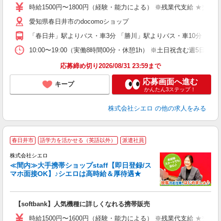
躍
時給1500円〜1800円（経験・能力による） ※残業代支給 ★交通
ー
愛知県春日井市のdocomoショップ
自
「春日井」駅よりバス・車3分 「勝川」駅よりバス・車10分
ど
10:00〜19:00（実働8時間00分・休憩1h） ※土日祝含む週5日勤務
応募締め切り2026/08/31 23:59まで
応募画面へ進む
キープ
かんたん3ステップ！
株式会社シエロ
の他の求人をみる
★
春日井市
語学力を活かせる（英語以外）
派遣社員
♪
株式会社シエロ
≪間内≫大手携帯ショップstaff【即日登録/ス
マホ面接OK】♪シエロは高時給＆厚待遇★
い
即
【softbank】人気機種に詳しくなれる携帯販売
躍
ー
時給1500円〜1600円（経験・能力による） ※残業代支給 ★交通