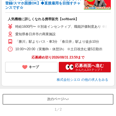
登録/スマホ面接OK】◆直接雇用を目指すチャ
ンスです☆
い
即
人気機種に詳しくなれる携帯販売【softbank】
躍
ー
時給1600円〜 ※別途インセンティブ、職能評価制度あり ※残業代
自
愛知県春日井市の商業施設
ど
「勝川」駅よりバス・車3分 「春日井」駅より徒歩10分
10:00〜20:00（実働8h・休憩1h） ※土日祝含む週5日勤務
応募締め切り2026/08/31 23:59まで
応募画面へ進む
キープ
かんたん3ステップ！
株式会社シエロ
の他の求人をみる
次のページへ
1／2