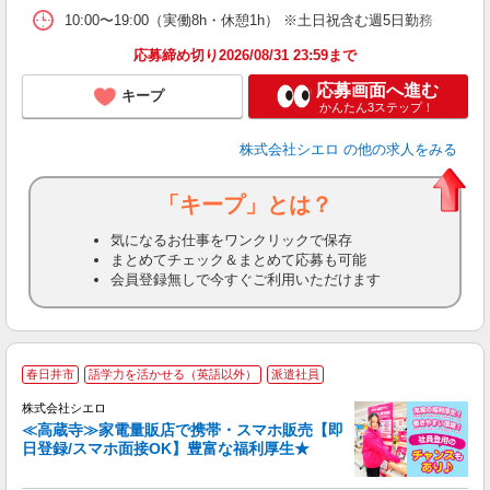
10:00〜19:00（実働8h・休憩1h） ※土日祝含む週5日勤務
応募締め切り2026/08/31 23:59まで
応募画面へ進む
キープ
かんたん3ステップ！
株式会社シエロ
の他の求人をみる
「キープ」とは？
気になるお仕事をワンクリックで保存
まとめてチェック＆まとめて応募も可能
会員登録無しで今すぐご利用いただけます
★
春日井市
語学力を活かせる（英語以外）
派遣社員
♪
株式会社シエロ
≪高蔵寺≫家電量販店で携帯・スマホ販売【即
日登録/スマホ面接OK】豊富な福利厚生★
い