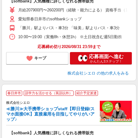
【softbank】人気機種に詳しくなれる携帯販売
あ
月給207900円〜260200円（経験・能力による） 資格手当（1
通
愛知県春日井市のsoftbankショップ
あ
「勝川」駅よりバス・車3分 「味美」駅よりバス・車3分
10:00〜19:00（実働8h・休憩1h） ※土日祝含む週5日勤務
応募締め切り2026/08/31 23:59まで
応募画面へ進む
キープ
かんたん3ステップ！
株式会社シエロ
の他の求人をみる
★
春日井市
語学力を活かせる（英語以外）
紹介予定派遣
♪
株式会社シエロ
≪勝川≫大手携帯ショップstaff【即日登録/ス
マホ面接OK】直接雇用を目指してやりがいア
ップ♪
い
即
【softbank】人気機種に詳しくなれる携帯販売