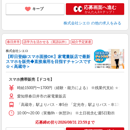
応募画面へ進む
キープ
かんたん3ステップ！
株式会社シエロ
の他の求人をみる
★
春日井市
語学力を活かせる（英語以外）
紹介予定派遣
♪
株式会社シエロ
【即日登録/スマホ面接OK】家電量販店で最新
スマホを販売◆直接雇用を目指すチャンスです
☆＜高蔵寺＞
事
即
スマホ携帯販売【ドコモ】
躍
ー
時給1500円〜1700円（経験・能力による） ※残業代支給 ★交通
自
愛知県春日井市の家電量販店
ど
「高蔵寺」駅よりバス・車5分 「定光寺」駅よりバス・車13分
10:00〜20:00（実働8h・休憩1h） ※土日祝含む週5日勤務
応募締め切り2026/08/31 23:59まで