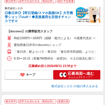
春日井市
語学力を活かせる（英語以外）
紹介予定派遣
♪
株式会社シエロ
◎春日井◎【即日登録/スマホ面接OK】大手携
帯ショップstaff！◆直接雇用を目指すチャン
スです☆
理
【docomo】の携帯販売スタッフ
即
躍
時給1500円〜1600円（経験・能力による） ※残業代支給 ★交通
ー
愛知県春日井市のdocomoショップ
ピ
「春日井」駅よりバス・車10分 「春日井市民病院」より徒歩3分
ど
9:30〜18:15（実働7時間45分・休憩1h） ※土日祝含む週5日勤務
応募締め切り2026/08/31 23:59まで
応募画面へ進む
キープ
かんたん3ステップ！
株式会社シエロ
の他の求人をみる
★
春日井市
語学力を活かせる（英語以外）
派遣社員
♪