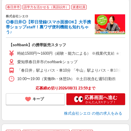
★
春日井市
語学力を活かせる（英語以外）
派遣社員
♪
株式会社シエロ
◎春日井◎【即日登録/スマホ面接OK】大手携
帯ショップstaff！裏ワザ便利機能も知れちゃ
う♪
理
【softbank】の携帯販売スタッフ
即
躍
時給1500円〜1600円（経験・能力による） ※残業代支給 ★交通
ー
愛知県春日井市のsoftbankショップ
自
「春日井」駅よりバス・車10分 「牛山」駅よりバス・車10分
ど
10:00〜19:00（実働8h・休憩1h） ※土日祝含む週5日勤務
応募締め切り2026/08/31 23:59まで
応募画面へ進む
キープ
かんたん3ステップ！
株式会社シエロ
の他の求人をみる
★