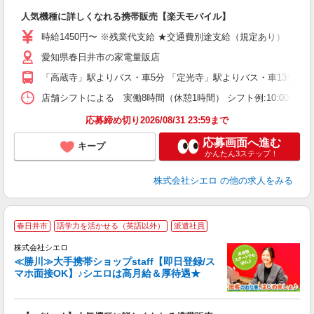
即
人気機種に詳しくなれる携帯販売【楽天モバイル】
あ
時給1450円〜 ※残業代支給 ★交通費別途支給（規定あり） ゜+゜
K
愛知県春日井市の家電量販店
貸
「高蔵寺」駅よりバス・車5分 「定光寺」駅よりバス・車13分
店舗シフトによる 実働8時間（休憩1時間） シフト例:10:00〜19:
応募締め切り2026/08/31 23:59まで
応募画面へ進む
キープ
かんたん3ステップ！
株式会社シエロ
の他の求人をみる
★
春日井市
語学力を活かせる（英語以外）
派遣社員
♪
株式会社シエロ
≪勝川≫大手携帯ショップstaff【即日登録/ス
マホ面接OK】♪シエロは高月給＆厚待遇★
い
即