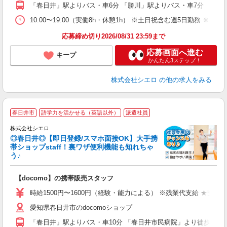
あ
「春日井」駅よりバス・車6分 「勝川」駅よりバス・車7分
10:00〜19:00（実働8h・休憩1h） ※土日祝含む週5日勤務 ※
応募締め切り2026/08/31 23:59まで
応募画面へ進む
キープ
かんたん3ステップ！
株式会社シエロ
の他の求人をみる
★
春日井市
語学力を活かせる（英語以外）
派遣社員
♪
株式会社シエロ
◎春日井◎【即日登録/スマホ面接OK】大手携
帯ショップstaff！裏ワザ便利機能も知れちゃ
う♪
理
【docomo】の携帯販売スタッフ
即
躍
時給1500円〜1600円（経験・能力による） ※残業代支給 ★交通
ー
愛知県春日井市のdocomoショップ
ピ
「春日井」駅よりバス・車10分 「春日井市民病院」より徒歩3分
ど