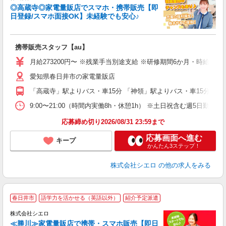
◎高蔵寺◎家電量販店でスマホ・携帯販売【即
日登録/スマホ面接OK】未経験でも安心♪
理
携帯販売スタッフ【au】
即
月給273200円〜 ※残業手当別途支給 ※研修期間6か月・時給15
あ
愛知県春日井市の家電量販店
通
役
「高蔵寺」駅よりバス・車15分 「神領」駅よりバス・車15分
9:00〜21:00（時間内実働8h・休憩1h） ※土日祝含む週5日勤務
応募締め切り2026/08/31 23:59まで
応募画面へ進む
キープ
かんたん3ステップ！
株式会社シエロ
の他の求人をみる
★
春日井市
語学力を活かせる（英語以外）
紹介予定派遣
♪
株式会社シエロ
≪勝川≫家電量販店で携帯・スマホ販売【即日