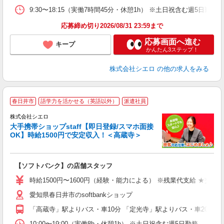
9:30〜18:15（実働7時間45分・休憩1h） ※土日祝含む週5日勤務
応募締め切り2026/08/31 23:59まで
応募画面へ進む
キープ
かんたん3ステップ！
株式会社シエロ
の他の求人をみる
★
春日井市
語学力を活かせる（英語以外）
派遣社員
♪
株式会社シエロ
大手携帯ショップstaff【即日登録/スマホ面接
OK】時給1500円で安定収入！＜高蔵寺＞
務
即
【ソフトバンク】の店舗スタッフ
躍
ー
時給1500円〜1600円（経験・能力による） ※残業代支給 ★交通
自
愛知県春日井市のsoftbankショップ
ど
「高蔵寺」駅よりバス・車10分 「定光寺」駅よりバス・車20分
10:00〜19:00（実働8h・休憩1h） ※土日祝含む週5日勤務