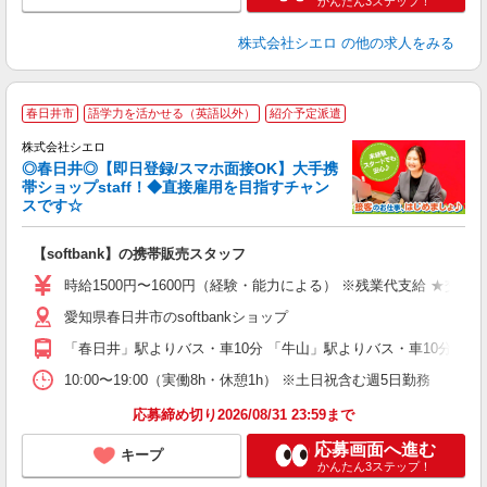
かんたん3ステップ！
株式会社シエロ
の他の求人をみる
★
春日井市
語学力を活かせる（英語以外）
紹介予定派遣
♪
株式会社シエロ
◎春日井◎【即日登録/スマホ面接OK】大手携
帯ショップstaff！◆直接雇用を目指すチャン
スです☆
理
【softbank】の携帯販売スタッフ
即
躍
時給1500円〜1600円（経験・能力による） ※残業代支給 ★交通
ー
愛知県春日井市のsoftbankショップ
自
「春日井」駅よりバス・車10分 「牛山」駅よりバス・車10分
ど
10:00〜19:00（実働8h・休憩1h） ※土日祝含む週5日勤務
応募締め切り2026/08/31 23:59まで
応募画面へ進む
キープ
かんたん3ステップ！