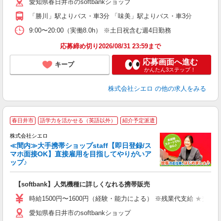
愛知県春日井市のsoftbankショップ
り
「勝川」駅よりバス・車3分 「味美」駅よりバス・車3分
9:00〜20:00（実働8.0h） ※土日祝含む週4日勤務
応募締め切り2026/08/31 23:59まで
応募画面へ進む
キープ
かんたん3ステップ！
株式会社シエロ
の他の求人をみる
★
春日井市
語学力を活かせる（英語以外）
紹介予定派遣
♪
株式会社シエロ
≪間内≫大手携帯ショップstaff【即日登録/ス
マホ面接OK】直接雇用を目指してやりがいア
ップ♪
い
即
【softbank】人気機種に詳しくなれる携帯販売
躍
ー
時給1500円〜1600円（経験・能力による） ※残業代支給 ★交通
自
愛知県春日井市のsoftbankショップ