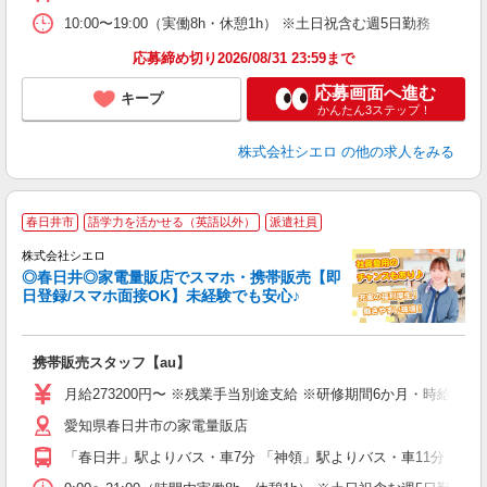
10:00〜19:00（実働8h・休憩1h） ※土日祝含む週5日勤務
応募締め切り2026/08/31 23:59まで
応募画面へ進む
キープ
かんたん3ステップ！
株式会社シエロ
の他の求人をみる
★
春日井市
語学力を活かせる（英語以外）
派遣社員
♪
株式会社シエロ
◎春日井◎家電量販店でスマホ・携帯販売【即
日登録/スマホ面接OK】未経験でも安心♪
理
携帯販売スタッフ【au】
即
月給273200円〜 ※残業手当別途支給 ※研修期間6か月・時給15
あ
愛知県春日井市の家電量販店
通
役
「春日井」駅よりバス・車7分 「神領」駅よりバス・車11分