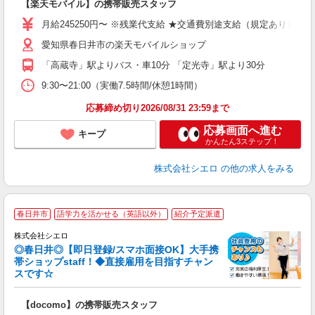
【楽天モバイル】の携帯販売スタッフ
即
月給245250円〜 ※残業代支給 ★交通費別途支給（規定あり） ゜
あ
愛知県春日井市の楽天モバイルショップ
通
役
「高蔵寺」駅よりバス・車10分 「定光寺」駅より30分
9:30〜21:00（実働7.5時間/休憩1時間）
応募締め切り2026/08/31 23:59まで
応募画面へ進む
キープ
かんたん3ステップ！
株式会社シエロ
の他の求人をみる
★
春日井市
語学力を活かせる（英語以外）
紹介予定派遣
♪
株式会社シエロ
◎春日井◎【即日登録/スマホ面接OK】大手携
帯ショップstaff！◆直接雇用を目指すチャン
スです☆
理
【docomo】の携帯販売スタッフ
即