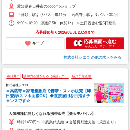
ピ
愛知県春日井市のdocomoショップ
与
「神領」駅よりバス・車11分 「高蔵寺」駅よりバス・車7分
9:50〜18:20（実働7.5h・休憩1h） ※土日祝含む週5日勤務
応募締め切り2026/08/31 23:59まで
応募画面へ進む
キープ
かんたん3ステップ！
株式会社シエロ
の他の求人をみる
★
春日井市
語学力を活かせる（英語以外）
紹介予定派遣
♪
株式会社シエロ
≪高蔵寺≫家電量販店で携帯・スマホ販売【即
日登録/スマホ面接OK】◆直接雇用を目指すチ
ャンスです☆
い
即
人気機種に詳しくなれる携帯販売【楽天モバイル】
あ
時給1450円〜 ※残業代支給 ★交通費別途支給（規定あり） ゜+゜
K