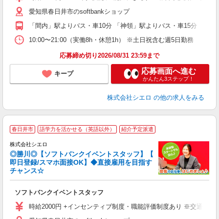
自
愛知県春日井市のsoftbankショップ
ど
「間内」駅よりバス・車10分 「神領」駅よりバス・車15分
10:00〜21:00（実働8h・休憩1h） ※土日祝含む週5日勤務
応募締め切り2026/08/31 23:59まで
応募画面へ進む
キープ
かんたん3ステップ！
株式会社シエロ
の他の求人をみる
春日井市
語学力を活かせる（英語以外）
紹介予定派遣
ん
株式会社シエロ
◎勝川◎【ソフトバンクイベントスタッフ】【
即日登録/スマホ面接OK】◆直接雇用を目指す
チャンス☆
製
ソフトバンクイベントスタッフ
即
時給2000円 +インセンティブ制度・職能評価制度あり ※交通費全
あ