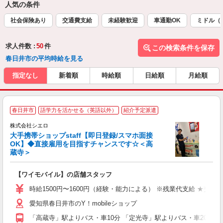
人気の条件
社会保険あり
交通費支給
未経験歓迎
車通勤OK
ミドル（
求人件数 :
50
件
この検索条件を保存
春日井市の平均時給を見る
指定なし
新着順
時給順
日給順
月給順
★
春日井市
語学力を活かせる（英語以外）
紹介予定派遣
♪
株式会社シエロ
大手携帯ショップstaff【即日登録/スマホ面接
OK】◆直接雇用を目指すチャンスです☆＜高
蔵寺＞
務
即
【ワイモバイル】の店舗スタッフ
躍
ー
時給1500円〜1600円（経験・能力による） ※残業代支給 ★交通
自
愛知県春日井市のY！mobileショップ
ど
「高蔵寺」駅よりバス・車10分 「定光寺」駅よりバス・車20分