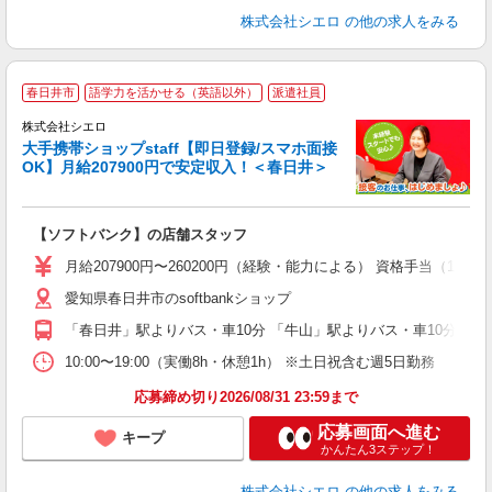
株式会社シエロ
の他の求人をみる
★
春日井市
語学力を活かせる（英語以外）
派遣社員
♪
株式会社シエロ
大手携帯ショップstaff【即日登録/スマホ面接
OK】月給207900円で安定収入！＜春日井＞
務
即
【ソフトバンク】の店舗スタッフ
あ
月給207900円〜260200円（経験・能力による） 資格手当（1
通
愛知県春日井市のsoftbankショップ
あ
「春日井」駅よりバス・車10分 「牛山」駅よりバス・車10分
10:00〜19:00（実働8h・休憩1h） ※土日祝含む週5日勤務
応募締め切り2026/08/31 23:59まで
応募画面へ進む
キープ
かんたん3ステップ！
株式会社シエロ
の他の求人をみる