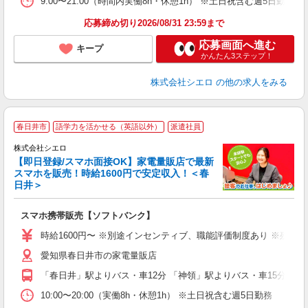
9:00〜21:00（時間内実働8h・休憩1h） ※土日祝含む週5日勤務
応募締め切り2026/08/31 23:59まで
応募画面へ進む
キープ
かんたん3ステップ！
株式会社シエロ
の他の求人をみる
★
春日井市
語学力を活かせる（英語以外）
派遣社員
♪
株式会社シエロ
【即日登録/スマホ面接OK】家電量販店で最新
スマホを販売！時給1600円で安定収入！＜春
日井＞
事
即
スマホ携帯販売【ソフトバンク】
躍
ー
時給1600円〜 ※別途インセンティブ、職能評価制度あり ※残業代
自
愛知県春日井市の家電量販店
ど
「春日井」駅よりバス・車12分 「神領」駅よりバス・車15分
10:00〜20:00（実働8h・休憩1h） ※土日祝含む週5日勤務