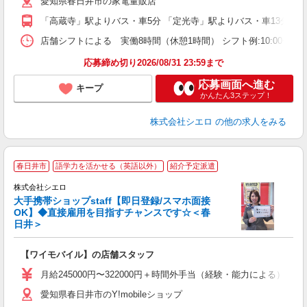
愛知県春日井市の家電量販店
貸
「高蔵寺」駅よりバス・車5分 「定光寺」駅よりバス・車13分
店舗シフトによる 実働8時間（休憩1時間） シフト例:10:00〜19:
応募締め切り2026/08/31 23:59まで
応募画面へ進む
キープ
かんたん3ステップ！
株式会社シエロ
の他の求人をみる
★
春日井市
語学力を活かせる（英語以外）
紹介予定派遣
♪
株式会社シエロ
大手携帯ショップstaff【即日登録/スマホ面接
OK】◆直接雇用を目指すチャンスです☆＜春
日井＞
務
即
【ワイモバイル】の店舗スタッフ
あ
月給245000円〜322000円＋時間外手当（経験・能力による）
通
愛知県春日井市のY!mobileショップ