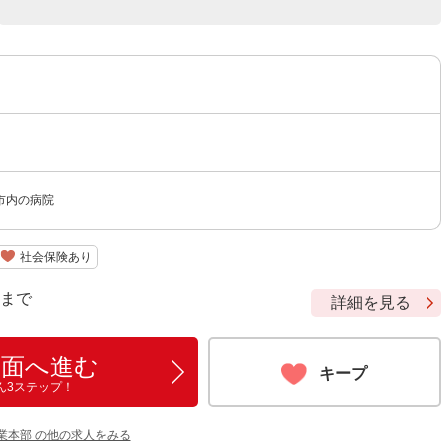
市内の病院
社会保険あり
9 まで
詳細を見る
画面へ進む
キープ
ん3ステップ！
業本部 の他の求人をみる