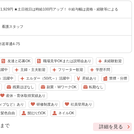
円〜1,929円 ★土日祝日は時給100円アップ！ ※給与幅は資格・経験等による
 看護スタッフ
若草通4-75
友達と応募OK
職場見学OKまたは説明会あり
未経験歓迎
活躍中
主婦・主夫歓迎
フリーター歓迎
学歴不問
）活躍中
エルダー（50代～）活躍中
昇給あり
禁煙・分煙
残業ほぼなし
副業・WワークOK
転勤なし
産休・育休取得実績あり
ィブなど）あり
研修制度あり
社員登用あり
・髪色自由
髭(ひげ)OK
ネイルOK
9 まで
詳細を見る