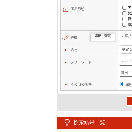
ア
雇用形態
契
職
嘱
未選択
選択・変更
特徴
給与
フリーワード
その他の条件
指定
この
検索結果一覧