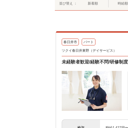
並び替え ：
新着順
時給順
春日井市
パート
ツクイ春日井東野（デイサービス）
未経験者歓迎/経験不問/研修制
給与
時給1,427