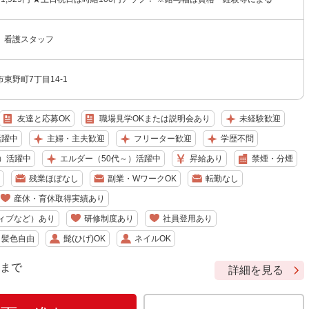
 看護スタッフ
東野町7丁目14-1
友達と応募OK
職場見学OKまたは説明会あり
未経験歓迎
活躍中
主婦・主夫歓迎
フリーター歓迎
学歴不問
）活躍中
エルダー（50代～）活躍中
昇給あり
禁煙・分煙
残業ほぼなし
副業・WワークOK
転勤なし
産休・育休取得実績あり
ィブなど）あり
研修制度あり
社員登用あり
・髪色自由
髭(ひげ)OK
ネイルOK
9 まで
詳細を見る