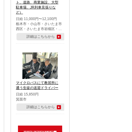
ト、道路、商業施設、大型
駐車場、JR列車見張りな
ど）
日給 11,000円〜12,100円
栃木市・小山市・さいたま市
西区・さいたま市岩槻区・久
喜市・蓮田市
詳細はこちらから
マイクロバスにて教習所に
通う生徒の送迎ドライバー
日給 15,850円
箕面市
詳細はこちらから