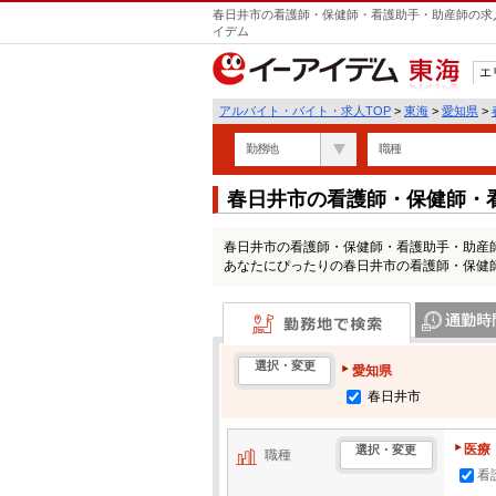
春日井市の看護師・保健師・看護助手・助産師の求人
イデム
エ
東海
アルバイト・バイト・求人TOP
>
東海
>
愛知県
>
勤務地
職種
春日井市の看護師・保健師・
情報一覧
春日井市の看護師・保健師・看護助手・助産
あなたにぴったりの春日井市の看護師・保健
勤務地で検索
通勤時間・区
選択・変更
愛知県
春日井市
医療
選択・変更
職種
看