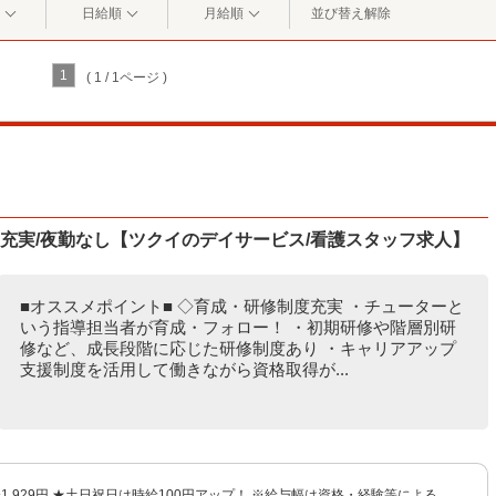
日給順
月給順
並び替え解除
1
( 1 / 1ページ )
度充実/夜勤なし【ツクイのデイサービス/看護スタッフ求人】
■オススメポイント■ ◇育成・研修制度充実 ・チューターと
いう指導担当者が育成・フォロー！ ・初期研修や階層別研
修など、成長段階に応じた研修制度あり ・キャリアアップ
支援制度を活用して働きながら資格取得が...
円〜1,929円 ★土日祝日は時給100円アップ！ ※給与幅は資格・経験等による