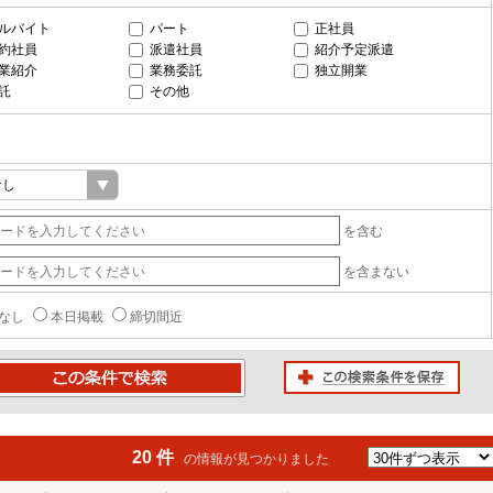
ルバイト
パート
正社員
約社員
派遣社員
紹介予定派遣
業紹介
業務委託
独立開業
託
その他
を含む
を含まない
なし
本日掲載
締切間近
この検索条件を保存
条件で検索
20 件
の情報が見つかりました