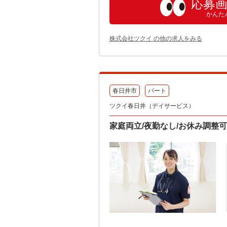
応募
かんた
株式会社ツクイ の他の求人をみる
春日井市
パート
ツクイ春日井（デイサービス）
家庭両立/夜勤なし/お休み調整