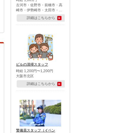
時給 1,065円
古河市・佐野市・前橋市・高
崎市・伊勢崎市・太田市・館
林市・藤岡市・大泉町・さい
詳細はこちらから
たま市北区・川越市・熊谷
市・行田市・秩父市・所沢
市・飯能市・東松山市・坂戸
市・鶴ケ島市・千葉市中央
区・市川市・松戸市・習志野
市・柏市・流山市・八千代
市・足立区・江戸川区・八王
子市・町田市
ビルの清掃スタッフ
時給 1,200円〜1,200円
大阪市北区
詳細はこちらから
警備員スタッフ（イベン