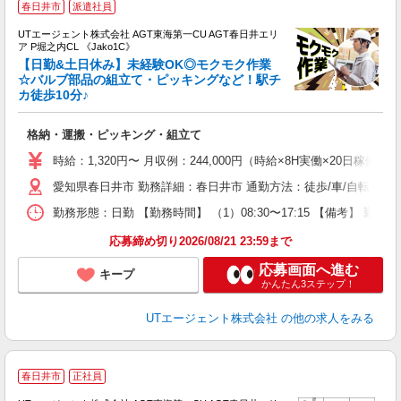
春日井市
派遣社員
UTエージェント株式会社 AGT東海第一CU AGT春日井エリ
ア P堀之内CL 《Jako1C》
【日勤&土日休み】未経験OK◎モクモク作業
☆バルブ部品の組立て・ピッキングなど！駅チ
カ徒歩10分♪
る
入
格納・運搬・ピッキング・組立て
場
タ
時給：1,320円〜 月収例：244,000円（時給×8H実働×20日稼働＋
休
愛知県春日井市 勤務詳細：春日井市 通勤方法：徒歩/車/自転車/バ
場
通
勤務形態：日勤 【勤務時間】 （1）08:30〜17:15 【備考】 
り
応募締め切り2026/08/21 23:59まで
応募画面へ進む
キープ
かんたん3ステップ！
UTエージェント株式会社
の他の求人をみる
春日井市
正社員