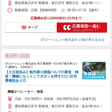
愛知県春日井市 勤務地：春日井市 通勤方法：徒歩/車/バス/自転車
休
場
勤務形態：日勤 【勤務時間】 （1）08:30〜17:15 【備考】 
通
り
応募締め切り2026/08/21 23:59まで
応募画面へ進む
キープ
かんたん3ステップ！
UTエージェント株式会社
の他の求人をみる
春日井市
正社員
UTエージェント株式会社 AGT東海第一CU AGT春日井エリ
ア 廻間CL 《JZKX1C》
【土日祝休み】軽作業☆樹脂バルブの製造・検
査！機械にセットしてボタンを押すだけ♪社宅
費補助あり◎
る
入
機械オペレーター・検査
場
タ
月給：220,000円〜 月収例：264,000円(月給＋各種手当)
休
愛知県春日井市 勤務地：春日井市 通勤方法：徒歩/車/自転車/バイク/
場
通