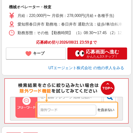
る
機械オペレーター・検査
入
場
月給：220,000円〜 月収例：278,000円(月給＋各種手当)
タ
愛知県春日井市 勤務地：春日井市 通勤方法：徒歩/車/自転車/バイク 
休
場
勤務形態：その他 【勤務時間】 （1）08:30〜17:45 （2）12
通
り
応募締め切り2026/08/21 23:59まで
応募画面へ進む
キープ
かんたん3ステップ！
UTエージェント株式会社
の他の求人をみる