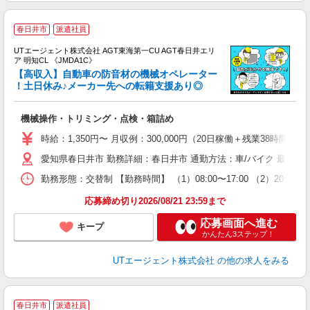
春日井市
派遣社員
UTエージェント株式会社 AGT東海第一CU AGT春日井エリ
ア 明知CL 《JMDA1C》
【高収入】自動車の防音材の機械オペレーター
！土日休み♪メーカー先への転籍支援あり◎
る
機械操作・トリミング・点検・箱詰め
入
場
時給：1,350円〜 月収例：300,000円（20日稼働＋残業38時間/月
タ
愛知県春日井市 勤務詳細：春日井市 通勤方法：車/バイク 最寄り
休
場
勤務形態：交替制 【勤務時間】 （1）08:00〜17:00 （2）2
通
り
応募締め切り2026/08/21 23:59まで
応募画面へ進む
キープ
かんたん3ステップ！
UTエージェント株式会社
の他の求人をみる
春日井市
派遣社員