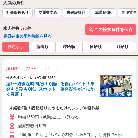
人気の条件
社会保険あり
交通費支給
未経験歓迎
車通勤OK
制服貸与
求人件数 :
73
件
この検索条件を保存
春日井市の平均時給を見る
指定なし
新着順
時給順
日給順
月給順
春日井市
アルバイト
パート
株式会社バイトレ（ADM816162）
週1〜好きな時間だけで働ける自由バイト！単
発も長期もOK。スポット・単発案件がとにか
も
く豊富！
気
未経験9割！説明通りにやるだけのシンプル軽作業
即
活
時給1350円（就業先により異なる）
（
愛知県春日井市
短
K
「勝川(ＪＲ)」よりバスで20分 「小牧口」より徒歩で30分 「春日井
日