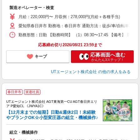
る
製造オペレーター・検査
入
場
月給：220,000円〜 月収例：278,000円(月給＋各種手当)
タ
愛知県春日井市 勤務地：春日井市 通勤方法：徒歩/車/自転車/バイク 
休
場
勤務形態：日勤 【勤務時間】 （1）08:30〜17:45 【備考】 
通
り
応募締め切り2026/08/21 23:59まで
応募画面へ進む
キープ
かんたん3ステップ！
UTエージェント株式会社
の他の求人をみる
春日井市
派遣社員
UTエージェント株式会社 AGT東海第一CU AGT春日井エリ
ア P愛知CL 《JWYA1C》
【12月末までの短期】日勤&週休2日！未経験
やブランクOK☆小型変圧器の組立・機械操作♪
る
組立・機械操作
入
場