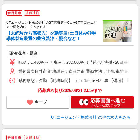
春日井市
派遣社員
UTエージェント株式会社 AGT東海第一CU AGT春日井エリ
ア P堀之内CL 《Jakp1C》
【未経験から高収入】夕勤専属♪土日休み◎半
導体製造装置の薬液洗浄・照合など！
る
薬液洗浄・照合
入
場
時給：1,450円〜 月収例：282,000円（時給×8H実働×20日稼働＋
タ
愛知県春日井市 勤務詳細：春日井市 通勤方法：徒歩/車/自転車/バ
休
場
勤務形態：夕勤 【勤務時間】 （1）15:15〜00:00 【備考】 
通
り
応募締め切り2026/08/21 23:59まで
応募画面へ進む
キープ
かんたん3ステップ！
UTエージェント株式会社
の他の求人をみる
春日井市
派遣社員