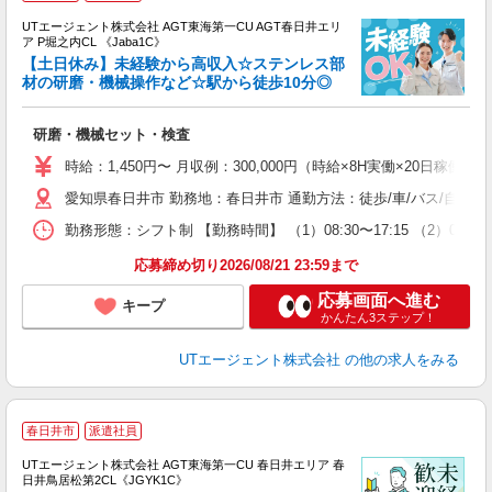
UTエージェント株式会社 AGT東海第一CU AGT春日井エリ
ア P堀之内CL 《Jaba1C》
【土日休み】未経験から高収入☆ステンレス部
材の研磨・機械操作など☆駅から徒歩10分◎
る
研磨・機械セット・検査
入
場
時給：1,450円〜 月収例：300,000円（時給×8H実働×20日稼働＋
タ
愛知県春日井市 勤務地：春日井市 通勤方法：徒歩/車/バス/自転車
休
場
勤務形態：シフト制 【勤務時間】 （1）08:30〜17:15 （2）07:0
通
り
応募締め切り2026/08/21 23:59まで
応募画面へ進む
キープ
かんたん3ステップ！
UTエージェント株式会社
の他の求人をみる
春日井市
派遣社員
UTエージェント株式会社 AGT東海第一CU 春日井エリア 春
日井鳥居松第2CL《JGYK1C》