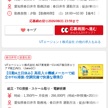
休
愛知県春日井市 勤務詳細：春日井市 通勤方法：徒歩/車/自転車/バ
場
通
勤務形態：夕勤 【勤務時間】 （1）18:00〜02:00 【備考】 
り
応募締め切り2026/08/21 23:59まで
応募画面へ進む
キープ
かんたん3ステップ！
UTエージェント株式会社
の他の求人をみる
春日井市
派遣社員
UTエージェント株式会社 AGT東海第一CU AGT春日井エリ
ア P堀之内CL 《Jakw1C》
【日勤&土日休み】高収入☆機械メーカーで組
立やTIG溶接♪空調完備で快適な環境◎
る
組立・TIG溶接・スケール取り・電解研磨
入
場
時給：1,350円〜 月収例：266,000円（時給×8H実働×20日稼働＋
タ
愛知県春日井市 勤務地：春日井市 通勤方法：徒歩/車/自転車/バイ
休
場