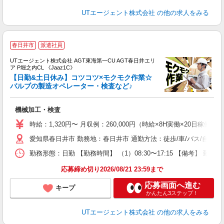
UTエージェント株式会社
の他の求人をみる
春日井市
派遣社員
UTエージェント株式会社 AGT東海第一CU AGT春日井エリ
ア P堀之内CL 《Jaaz1C》
【日勤&土日休み】コツコツ×モクモク作業☆
バルブの製造オペレーター・検査など♪
る
機械加工・検査
入
場
時給：1,320円〜 月収例：260,000円（時給×8H実働×20日稼働＋
タ
愛知県春日井市 勤務地：春日井市 通勤方法：徒歩/車/バス/自転車
休
場
勤務形態：日勤 【勤務時間】 （1）08:30〜17:15 【備考】 
通
り
応募締め切り2026/08/21 23:59まで
応募画面へ進む
キープ
かんたん3ステップ！
UTエージェント株式会社
の他の求人をみる