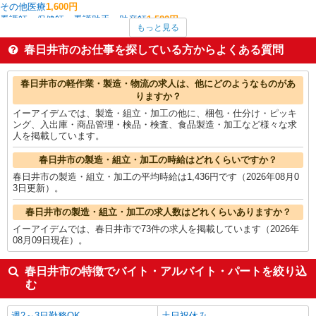
その他医療
1,600円
看護師・保健師・看護助手・助産師
1,582円
もっと見る
幼稚園教諭
1,580円
大型ドライバー
1,540円
春日井市のお仕事を探している方からよくある質問
フォークリフト
1,512円
家電・携帯販売
1,506円
春日井市の他の職種の平均時給を見る
春日井市の軽作業・製造・物流の求人は、他にどのようなものがあ
りますか？
イーアイデムでは、製造・組立・加工の他に、梱包・仕分け・ピッキ
ング、入出庫・商品管理・検品・検査、食品製造・加工など様々な求
人を掲載しています。
春日井市の製造・組立・加工の時給はどれくらいですか？
春日井市の製造・組立・加工の平均時給は1,436円です（2026年08月0
3日更新）。
春日井市の製造・組立・加工の求人数はどれくらいありますか？
イーアイデムでは、春日井市で73件の求人を掲載しています（2026年
08月09日現在）。
春日井市の特徴でバイト・アルバイト・パートを絞り込
む
週2～3日勤務OK
土日祝休み