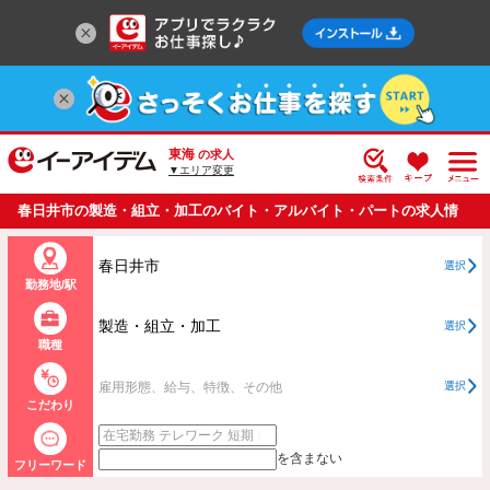
東海
の求人
▼エリア変更
春日井市の製造・組立・加工のバイト・アルバイト・パートの求人情
報一覧
春日井市
選択
勤務地/駅
製造・組立・加工
選択
職種
雇用形態、給与、特徴、その他
選択
こだわり
を含まない
フリーワード