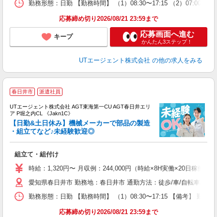
勤務形態：日勤 【勤務時間】 （1）08:30〜17:15 （2）07:
通
り
応募締め切り2026/08/21 23:59まで
応募画面へ進む
キープ
かんたん3ステップ！
UTエージェント株式会社
の他の求人をみる
春日井市
派遣社員
UTエージェント株式会社 AGT東海第一CU AGT春日井エリ
ア P堀之内CL 《Jakn1C》
【日勤&土日休み】機械メーカーで部品の製造
・組立てなど♪未経験歓迎◎
る
組立て・組付け
入
場
時給：1,320円〜 月収例：244,000円（時給×8H実働×20日稼働＋
タ
愛知県春日井市 勤務地：春日井市 通勤方法：徒歩/車/自転車/バス
休
場
勤務形態：日勤 【勤務時間】 （1）08:30〜17:15 【備考】 
通
り
応募締め切り2026/08/21 23:59まで