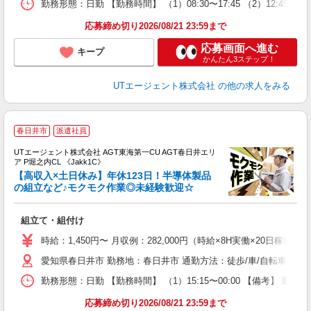
勤務形態：日勤 【勤務時間】 （1）08:30〜17:45 （2）12
り
応募締め切り2026/08/21 23:59まで
応募画面へ進む
キープ
かんたん3ステップ！
UTエージェント株式会社
の他の求人をみる
春日井市
派遣社員
UTエージェント株式会社 AGT東海第一CU AGT春日井エリ
ア P堀之内CL 《Jakk1C》
【高収入×土日休み】年休123日！半導体製品
の組立など♪モクモク作業◎未経験歓迎☆
る
組立て・組付け
入
場
時給：1,450円〜 月収例：282,000円（時給×8H実働×20日稼働＋
タ
愛知県春日井市 勤務地：春日井市 通勤方法：徒歩/車/自転車/バス
休
場
勤務形態：日勤 【勤務時間】 （1）15:15〜00:00 【備考】 
通
り
応募締め切り2026/08/21 23:59まで