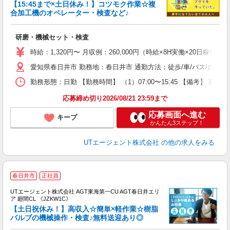
【15:45まで×土日休み！】コツモク作業☆複
合加工機のオペレーター・検査など♪
る
研磨・機械セット・検査
入
場
時給：1,320円〜 月収例：260,000円（時給×8H実働×20日稼働＋
タ
愛知県春日井市 勤務地：春日井市 通勤方法：徒歩/車/バス/自転車
休
場
勤務形態：日勤 【勤務時間】 （1）07:00〜15:45 【備考】 
通
り
応募締め切り2026/08/21 23:59まで
応募画面へ進む
キープ
かんたん3ステップ！
UTエージェント株式会社
の他の求人をみる
春日井市
正社員
UTエージェント株式会社 AGT東海第一CU AGT春日井エリ
ア 廻間CL 《JZKW1C》
【土日祝休み！】高収入☆簡単×軽作業☆樹脂
バルブの機械操作・検査♪無料送迎あり◎