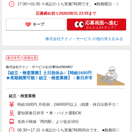
17:00〜01:00 ※表記のうち実働7時間です。 ■勤務曜日：月
応募締め切り2026/08/31 23:59まで
応募画面へ進む
キープ
かんたん3ステップ！
株式会社テクノ・サービス
の他の求人をみる
春日井市
派遣社員
株式会社テクノ・サービス/お仕事No/0904857
【組立・検査業務】土日祝休み♪【時給1600円
★長期就業可能！組立・検査業務】：春日井市
ー
組立・検査業務
履
高
時給1600円 月収例：246000円以上（残業・休日出勤手当て等が
勤
愛知県春日井市 ＊車・バイク通勤OK
援
名鉄小牧線「間内駅」より徒歩18分
08:30〜17:15 ※表記のうち実働7時間45分です。 ■勤務曜日