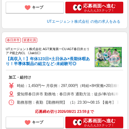
応募画面へ進む
キープ
かんたん3ステップ！
UTエージェント株式会社
の他の求人をみる
春日井市
派遣社員
UTエージェント株式会社 AGT東海第一CU AGT春日井エリ
ア P堀之内CL 《Jakl1C》
【高収入！】年休123日×土日休み×長期休暇あ
り！半導体製品の組立など♪未経験可◎
る
加工・組付け
入
場
時給：1,450円〜 月収例：297,000円（時給×8H実働×20日稼働＋
タ
愛知県春日井市 勤務地：春日井市 通勤方法：徒歩/車/自転車/バス
休
場
勤務形態：夜勤 【勤務時間】 （1）23:30〜08:15 【備考】 
通
り
応募締め切り2026/08/21 23:59まで
応募画面へ進む
キープ
かんたん3ステップ！