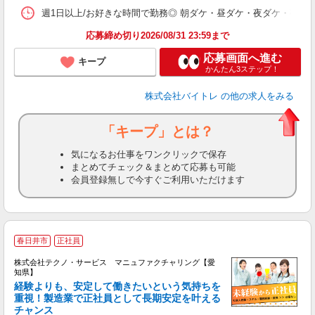
髪
週1日以上/お好きな時間で勤務◎ 朝ダケ・昼ダケ・夜ダケ・夜勤など、 ご自
応募締め切り2026/08/31 23:59まで
応募画面へ進む
キープ
かんたん3ステップ！
株式会社バイトレ
の他の求人をみる
「キープ」とは？
気になるお仕事をワンクリックで保存
まとめてチェック＆まとめて応募も可能
会員登録無しで今すぐご利用いただけます
春日井市
正社員
株式会社テクノ・サービス マニュファクチャリング【愛
知県】
経験よりも、安定して働きたいという気持ちを
重視！製造業で正社員として長期安定を叶える
チャンス