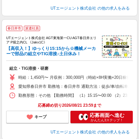
UTエージェント株式会社
の他の求人をみる
春日井市
派遣社員
UTエージェント株式会社 AGT東海第一CU AGT春日井エリ
ア P堀之内CL 《Jakx1C》
【高収入！】ゆっくり15:15から☆機械メーカ
ーで部品の組立やTIG溶接♪土日休み！
る
組立・TIG溶接・研磨
入
場
時給：1,450円〜 月収例：300,000円（時給×8H実働×20日稼働＋
タ
愛知県春日井市 勤務地：春日井市 通勤方法：徒歩/車/自転車/バイ
休
場
勤務形態：その他 【勤務時間】 （1）15:15〜00:00 （2）23
通
り
応募締め切り2026/08/21 23:59まで
応募画面へ進む
キープ
かんたん3ステップ！
UTエージェント株式会社
の他の求人をみる