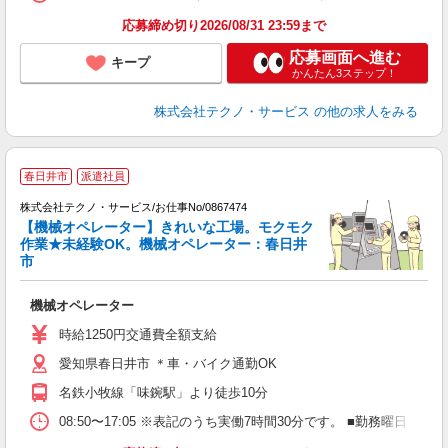
応募締め切り2026/08/31 23:59まで
応募画面へ進む
キープ
かんたん3ステップ！
株式会社テクノ・サービス
の他の求人をみる
春日井市
派遣社員
重
株式会社テクノ・サービス/お仕事No/0867474
【機械オペレーター】きれいな工場。モクモク
作業★未経験OK。機械オペレーター：春日井
ン
市
国
機械オペレーター
履
土
時給1250円交通費全額支給
愛知県春日井市 ＊車・バイク通勤OK
名鉄小牧線「味鋺駅」より徒歩10分
08:50〜17:05 ※表記のうち実働7時間30分です。 ■勤務曜日