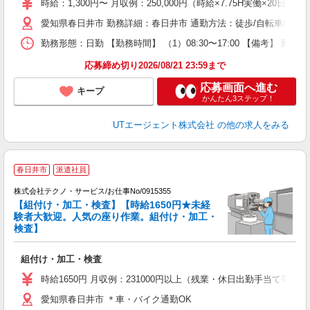
時給：1,300円〜 月収例：250,000円（時給×7.75H実働×20日稼
タ
愛知県春日井市 勤務詳細：春日井市 通勤方法：徒歩/自転車/バス/
休
場
勤務形態：日勤 【勤務時間】 （1）08:30〜17:00 【備考】 
通
り
応募締め切り2026/08/21 23:59まで
応募画面へ進む
キープ
かんたん3ステップ！
UTエージェント株式会社
の他の求人をみる
春日井市
派遣社員
株式会社テクノ・サービス/お仕事No/0915355
【組付け・加工・検査】【時給1650円★未経
験者大歓迎。人気の座り作業。組付け・加工・
検査】
条
組付け・加工・検査
履
高
時給1650円 月収例：231000円以上（残業・休日出勤手当て等が
愛知県春日井市 ＊車・バイク通勤OK