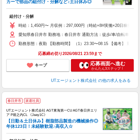
カーで部品の組付け・分解など♪土日休み◎
る
組付け・分解
入
場
時給：1,450円〜 月収例：297,000円（時給×8H実働×20日稼働＋
タ
愛知県春日井市 勤務地：春日井市 通勤方法：徒歩/車/自転車/バス
休
場
勤務形態：夜勤 【勤務時間】 （1）23:30〜08:15 【備考】 
通
り
応募締め切り2026/08/21 23:59まで
応募画面へ進む
キープ
かんたん3ステップ！
UTエージェント株式会社
の他の求人をみる
春日井市
派遣社員
UTエージェント株式会社 AGT東海第一CU AGT春日井エリ
ア P堀之内CL 《Jaay1C》
【日勤＆土日休み】樹脂部品製造の機械操作◎
年休123日！未経験歓迎♪高収入☆
る