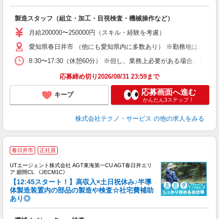
く
入
製造スタッフ（組立・加工・目視検査・機械操作など）
未
あ
月給200000〜250000円（スキル・経験を考慮）
遣
愛知県春日井市 （他にも愛知県内に多数あり） ※勤務地はご希望
8:30〜17:30（休憩60分） ※但し、業務上必要がある場合
応募締め切り2026/08/31 23:59まで
応募画面へ進む
キープ
かんたん3ステップ！
株式会社テクノ・サービス
の他の求人をみる
春日井市
正社員
UTエージェント株式会社 AGT東海第一CU AGT春日井エリ
ア 廻間CL 《JECM1C》
【12:45スタート！】高収入×土日祝休み♪半導
体製造装置内の部品の製造や検査☆社宅費補助
あり◎
る
入