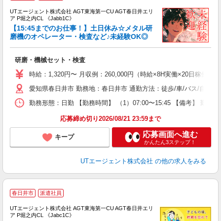
UTエージェント株式会社 AGT東海第一CU AGT春日井エリ
ア P堀之内CL 《Jabb1C》
【15:45までのお仕事！】土日休み☆メタル研
磨機のオペレーター・検査など♪未経験OK◎
る
研磨・機械セット・検査
入
場
時給：1,320円〜 月収例：260,000円（時給×8H実働×20日稼働＋
タ
愛知県春日井市 勤務地：春日井市 通勤方法：徒歩/車/バス/自転車
休
場
勤務形態：日勤 【勤務時間】 （1）07:00〜15:45 【備考】 
通
り
応募締め切り2026/08/21 23:59まで
応募画面へ進む
キープ
かんたん3ステップ！
UTエージェント株式会社
の他の求人をみる
春日井市
派遣社員
UTエージェント株式会社 AGT東海第一CU AGT春日井エリ
ア P堀之内CL 《Jabc1C》