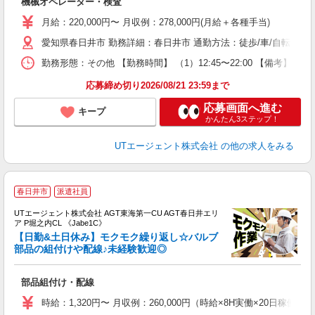
機械オペレーター・検査
場
タ
月給：220,000円〜 月収例：278,000円(月給＋各種手当)
休
愛知県春日井市 勤務詳細：春日井市 通勤方法：徒歩/車/自転車/バス
場
通
勤務形態：その他 【勤務時間】 （1）12:45〜22:00 【備考】
り
応募締め切り2026/08/21 23:59まで
応募画面へ進む
キープ
かんたん3ステップ！
UTエージェント株式会社
の他の求人をみる
春日井市
派遣社員
UTエージェント株式会社 AGT東海第一CU AGT春日井エリ
ア P堀之内CL 《Jabe1C》
【日勤&土日休み】モクモク繰り返し☆バルブ
部品の組付けや配線♪未経験歓迎◎
る
部品組付け・配線
入
場
時給：1,320円〜 月収例：260,000円（時給×8H実働×20日稼働＋
タ