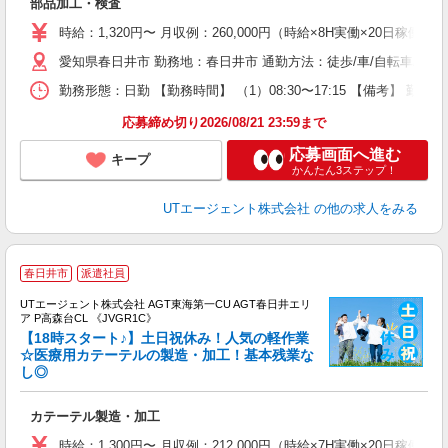
部品加工・検査
入
場
時給：1,320円〜 月収例：260,000円（時給×8H実働×20日稼働＋
タ
愛知県春日井市 勤務地：春日井市 通勤方法：徒歩/車/自転車/バス
休
場
勤務形態：日勤 【勤務時間】 （1）08:30〜17:15 【備考】 
通
り
応募締め切り2026/08/21 23:59まで
応募画面へ進む
キープ
かんたん3ステップ！
UTエージェント株式会社
の他の求人をみる
春日井市
派遣社員
UTエージェント株式会社 AGT東海第一CU AGT春日井エリ
ア P高森台CL 《JVGR1C》
【18時スタート♪】土日祝休み！人気の軽作業
☆医療用カテーテルの製造・加工！基本残業な
し◎
る
入
カテーテル製造・加工
場
タ
時給：1,300円〜 月収例：212,000円（時給×7H実働×20日稼働