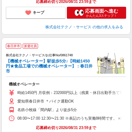
応募締め切り2026/08/31 23:59まで
応募画面へ進む
キープ
かんたん3ステップ！
株式会社テクノ・サービス
の他の求人をみる
春日井市
派遣社員
株式会社テクノ・サービス/お仕事No/0861748
【機械オペレーター】駅徒歩5分♪【時給1450
円★食品工場での機械オペレーター】：春日井
市
ス
機械オペレーター
履
ミ
時給1450円 月収例：232000円以上（残業・休日出勤手当て等が
売
愛知県春日井市 ＊バイク通勤OK
あ
名鉄小牧線「間内駅」より徒歩5分
08:00〜17:00 12:30〜21:30 ※表記のうち実働8時間です
応募締め切り2026/08/31 23:59まで