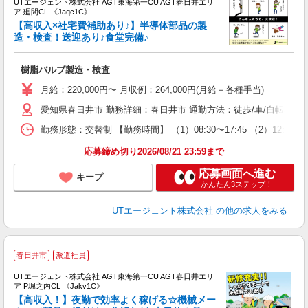
UTエージェント株式会社 AGT東海第一CU AGT春日井エリ
ア 廻間CL 《Jaqc1C》
【高収入×社宅費補助あり♪】半導体部品の製
造・検査！送迎あり♪食堂完備♪
パ
樹脂バルブ製造・検査
入
場
月給：220,000円〜 月収例：264,000円(月給＋各種手当)
タ
愛知県春日井市 勤務詳細：春日井市 通勤方法：徒歩/車/自転車/バイ
休
場
勤務形態：交替制 【勤務時間】 （1）08:30〜17:45 （2）
通
り
応募締め切り2026/08/21 23:59まで
応募画面へ進む
キープ
かんたん3ステップ！
UTエージェント株式会社
の他の求人をみる
春日井市
派遣社員
UTエージェント株式会社 AGT東海第一CU AGT春日井エリ
ア P堀之内CL 《Jakv1C》
【高収入！】夜勤で効率よく稼げる☆機械メー