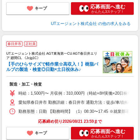
応募画面へ進む
キープ
かんたん3ステップ！
UTエージェント株式会社
の他の求人をみる
春日井市
正社員
UTエージェント株式会社 AGT東海第一CU AGT春日井エリ
ア 廻間CL 《Jcjg1C》
【手のひらサイズで軽作業☆高収入！】樹脂バ
ルブの製造・検査◎日勤×土日祝休み♪
る
製造・加工・検査
入
場
時給：1,500円〜 月収例：310,000円（時給×8H実働×20日稼働＋
タ
愛知県春日井市 勤務詳細：春日井市 通勤方法：徒歩/車/自転車/バス/
休
場
勤務形態：日勤 【勤務時間】 （1）08:30〜17:45 ※就業
通
り
応募締め切り2026/08/21 23:59まで
応募画面へ進む
キープ
かんたん3ステップ！