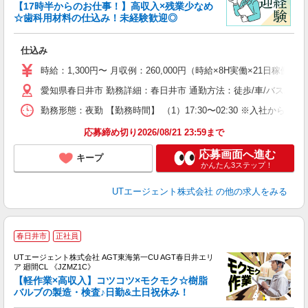
【17時半からのお仕事！】高収入×残業少なめ
☆歯科用材料の仕込み！未経験歓迎◎
る
仕込み
入
場
時給：1,300円〜 月収例：260,000円（時給×8H実働×21日稼働＋
タ
愛知県春日井市 勤務詳細：春日井市 通勤方法：徒歩/車/バス/自転
休
場
勤務形態：夜勤 【勤務時間】 （1）17:30〜02:30 ※入社から
通
り
応募締め切り2026/08/21 23:59まで
応募画面へ進む
キープ
かんたん3ステップ！
UTエージェント株式会社
の他の求人をみる
春日井市
正社員
UTエージェント株式会社 AGT東海第一CU AGT春日井エリ
ア 廻間CL 《JZMZ1C》
【軽作業×高収入】コツコツ×モクモク☆樹脂
バルブの製造・検査♪日勤&土日祝休み！