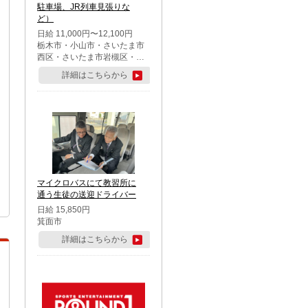
駐車場、JR列車見張りな
ど）
日給 11,000円〜12,100円
栃木市・小山市・さいたま市
西区・さいたま市岩槻区・久
喜市・蓮田市
詳細はこちらから
マイクロバスにて教習所に
通う生徒の送迎ドライバー
日給 15,850円
箕面市
詳細はこちらから