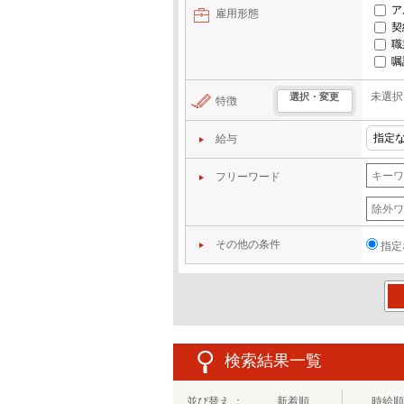
ア
雇用形態
契
職
嘱
未選択
選択・変更
特徴
給与
フリーワード
その他の条件
指定
この
検索結果一覧
並び替え ：
新着順
時給順