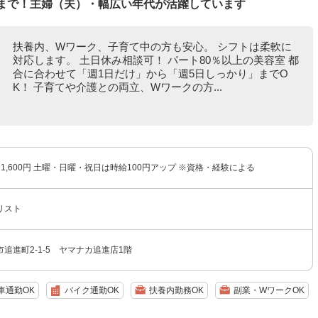
クまで！主婦（夫）・幅広い年代が活躍しています
扶養内、Wワーク、子育て中の方も安心。 シフトは柔軟に
対応します。 土日休み相談可！ パート80％以上の美容室 都
合に合わせて「週1日だけ」から「週5日しっかり」までO
K！ 子育てや介護との両立、Wワークの方...
円〜1,600円 土曜・日曜・祝日は時給100円アップ ※資格・経験による
リスト
追進町2-1-5 ヤマナカ追進店1階
車通勤OK
バイク通勤OK
扶養内勤務OK
副業・WワークOK