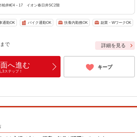
柏井町4－17 イオン春日井SC2階
車通勤OK
バイク通勤OK
扶養内勤務OK
副業・WワークOK
9 まで
詳細を見る
画面へ進む
キープ
ん3ステップ！
店