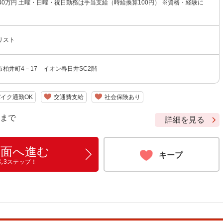
40万円 土曜・日曜・祝日勤務は手当支給（時給換算100円） ※資格・経験に
リスト
柏井町4－17 イオン春日井SC2階
イク通勤OK
交通費支給
社会保険あり
9 まで
詳細を見る
画面へ進む
キープ
ん3ステップ！