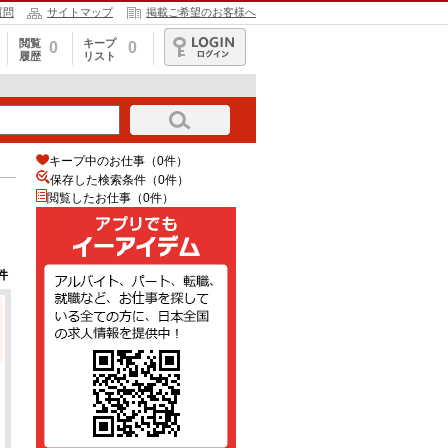
質問
サイトマップ
掲載ご希望のお客様へ
閲覧
キープ
0
0
履歴
リスト
ログイン
キープ中のお仕事（0件）
保存した検索条件（
0
件）
閲覧したお仕事（0件）
件