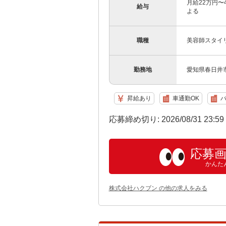
月給22万円〜
給与
よる
職種
美容師スタイ
勤務地
愛知県春日井市
昇給あり
車通勤OK
バ
応募締め切り: 2026/08/31 23:5
応募
かんた
株式会社ハクブン の他の求人をみる