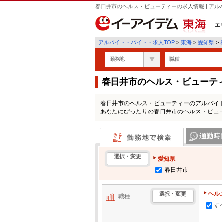
春日井市のヘルス・ビューティーの求人情報 | ア
エ
東海
アルバイト・バイト・求人TOP
>
東海
>
愛知県
>
勤務地
職種
春日井市のヘルス・ビューテ
春日井市のヘルス・ビューティーのアルバイ
あなたにぴったりの春日井市のヘルス・ビュ
勤務地で検索
通勤時間・区
選択・変更
愛知県
春日井市
ヘル
選択・変更
職種
す