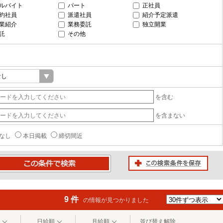
ルバイト
パート
正社員
約社員
派遣社員
紹介予定派遣
業紹介
業務委託
独立開業
託
その他
を含む
を含まない
なし
本日掲載
締切間近
この検索条件を保存
条件で検索
9 件
の情報が見つかりました
日給順
月給順
並び替え解除