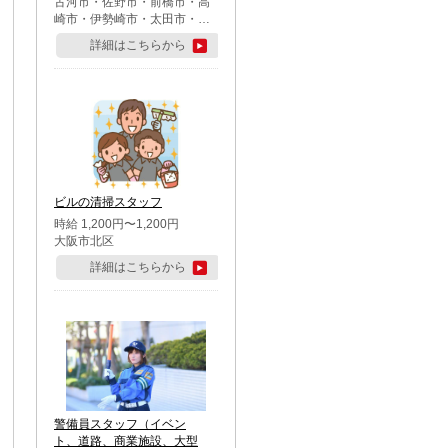
古河市・佐野市・前橋市・高
崎市・伊勢崎市・太田市・館
林市・藤岡市・大泉町・さい
詳細はこちらから
たま市北区・川越市・熊谷
市・行田市・秩父市・所沢
市・飯能市・東松山市・坂戸
市・鶴ケ島市・千葉市中央
区・市川市・松戸市・習志野
市・柏市・流山市・八千代
市・足立区・江戸川区・八王
子市・町田市
ビルの清掃スタッフ
時給 1,200円〜1,200円
大阪市北区
詳細はこちらから
警備員スタッフ（イベン
ト、道路、商業施設、大型