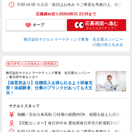
9:00-14:00 ※土日・祝日はお休み ※ご希望を考慮の上、相談に
応募締め切り2026/08/31 23:59まで
応募画面へ進む
キープ
かんたん3ステップ！
株式会社ヤクルトマーケティング東海 名古屋カンパニー
の他の求人をみる
春日井市
土日祝休み
業務委託
株式会社ヤクルトマーケティング東海 名古屋カンパニー
／春日井中央センター
【保育所あり】目標収入を得られるよう研修充
実！未経験者、仕事のブランクがあっても大丈
夫！
っ
未
ヤクルトスタッフ
報酬／完全出来高制 ◎扶養の範囲内OK、範囲を超えた高収入も応相
【宅配センター】春日井中央 愛知県春日井市六軒屋町2-127
9:00-14:00 ※土日・祝日はお休み ※ご希望を考慮の上、相談に