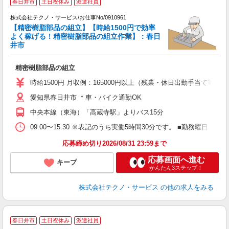
春日井市
土日祝休み
派遣社員
株式会社テクノ・サービス/お仕事No/0910961
【精密樹脂部品の組立】【時給1500円で効率
よく稼げる！精密樹脂部品の組立作業】：春日
井市
待
分
精密樹脂部品の組立
履
高
時給1500円 月収例：165000円以上（残業・休日出勤手当て等が
愛知県春日井市 ＊車・バイク通勤OK
中央本線（東海）「高蔵寺駅」よりバス15分
09:00〜15:30 ※表記のうち実働5時間30分です。 ■勤務曜日
応募締め切り2026/08/31 23:59まで
応募画面へ進む
キープ
かんたん3ステップ！
株式会社テクノ・サービス
の他の求人をみる
春日井市
土日祝休み
派遣社員