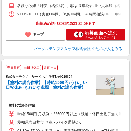
名鉄小牧線「味美（名鉄線）」駅より車3分 JR中央本線（名古屋
9:00〜16:00（実働6時間、休憩1時間） ※時間相談OK！ ◆
応募締め切り2026/12/31 23:59まで
応募画面へ進む
キープ
かんたん3ステップ！
パーソルテンプスタッフ株式会社
の他の求人をみる
春日井市
土日祝休み
派遣社員
株式会社テクノ・サービス/お仕事No/0916804
【塗料の調合作業】【時給1500円♪うれしい土
日祝休み♪きれいな職場！塗料の調合作業】
す
塗料の調合作業
履
ミ
時給1500円 月収例：225000円以上（残業・休日出勤手当て等が
休
愛知県春日井市 ＊車・バイク通勤OK
援
08:30〜17:00 ※表記のうち実働7時間30分です。 ■勤務曜日