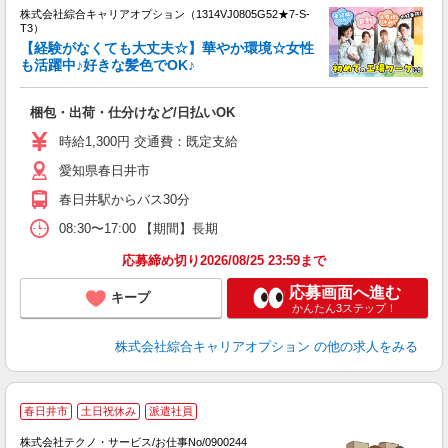
株式会社綜合キャリアオプション（1314VJ0805G52★7-S-
T3）
【経験がなくても大丈夫☆】華やか環境☆女性
も活躍中♪好きな髪色でOK♪
た
入
梱包・出荷・仕分けなど/日払いOK
分
ミ
時給1,300円 交通費：既定支給
由
愛知県春日井市
春日井駅からバス30分
08:30〜17:00 【期間】長期
応募締め切り2026/08/25 23:59まで
応募画面へ進む
キープ
かんたん3ステップ！
株式会社綜合キャリアオプション
の他の求人をみる
春日井市
土日祝休み
派遣社員
勤
株式会社テクノ・サービス/お仕事No/0900244