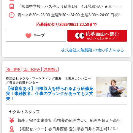
り
「松原中学校」バス停より徒歩1分 451号線沿い ★車・バイク
勤
務
月〜木8:30〜23:00 金曜8:30〜24:00 土曜8:00〜2
禁
応募締め切り2026/08/31 23:59まで
応募画面へ進む
キープ
かんたん3ステップ！
株式会社丸亀製麺
の他の求人をみる
春日井市
土日祝休み
業務委託
株式会社ヤクルトマーケティング東海 名古屋カンパニー
／春日井西部センター
【保育所あり】目標収入を得られるよう研修充
実！未経験者、仕事のブランクがあっても大丈
夫！
っ
未
ヤクルトスタッフ
報酬／完全出来高制 ◎扶養の範囲内OK、範囲を超えた高収入も応相
【宅配センター】春日井西部 愛知県春日井市高山町1-16-1