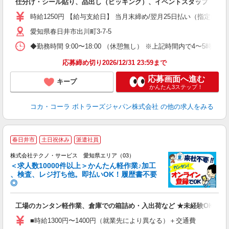
仕分け・シール貼り、品出し（ピッキング）、イベントスタッフ
時給1250円 【給与支給日】 当月末締め/翌月25日払い（指定口座
愛知県春日井市出川町3-7-5
◆勤務時間 9:00〜18:00 （休憩無し） ※上記時間内で4〜5時
応募締め切り2026/12/31 23:59まで
応募画面へ進む
キープ
かんたん3ステップ！
コカ・コーラ ボトラーズジャパン株式会社
の他の求人をみる
≪
春日井市
土日祝休み
派遣社員
株式会社テクノ・サービス 愛知県エリア（03）
＜求人数10000件以上＞かんたん軽作業♪加工
、検査、レジ打ち他。即払いOK！履歴書不要
◎
お
工場のカンタン軽作業、倉庫での箱詰め・入出荷など ★未経験OKのお
未
ア
■時給1300円〜1400円（就業先により異なる）＋交通費
の