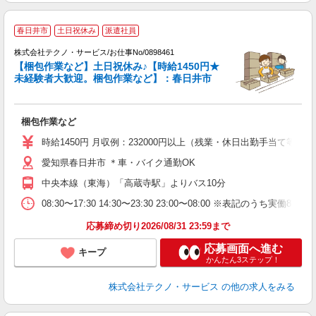
春日井市
土日祝休み
派遣社員
株式会社テクノ・サービス/お仕事No/0898461
【梱包作業など】土日祝休み♪【時給1450円★
未経験者大歓迎。梱包作業など】：春日井市
3
ら
梱包作業など
履
ミ
時給1450円 月収例：232000円以上（残業・休日出勤手当て等が
祝
愛知県春日井市 ＊車・バイク通勤OK
支
中央本線（東海）「高蔵寺駅」よりバス10分
08:30〜17:30 14:30〜23:30 23:00〜08:00 ※表記の
応募締め切り2026/08/31 23:59まで
応募画面へ進む
キープ
かんたん3ステップ！
株式会社テクノ・サービス
の他の求人をみる