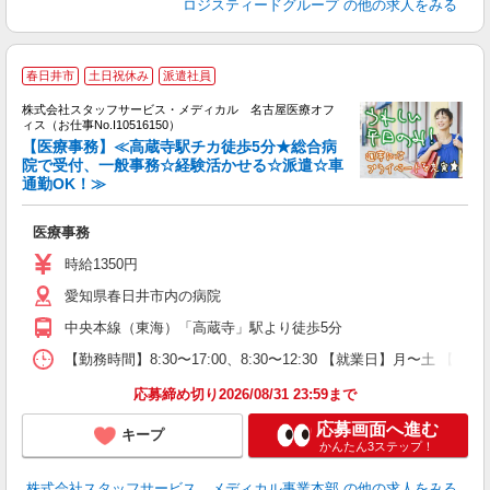
ロジスティードグループ
の他の求人をみる
春日井市
土日祝休み
派遣社員
方
を
株式会社スタッフサービス・メディカル 名古屋医療オフ
み
ィス（お仕事No.I10516150）
【医療事務】≪高蔵寺駅チカ徒歩5分★総合病
院で受付、一般事務☆経験活かせる☆派遣☆車
通勤OK！≫
は
未
医療事務
時給1350円
愛知県春日井市内の病院
中央本線（東海）「高蔵寺」駅より徒歩5分
【勤務時間】8:30〜17:00、8:30〜12:30 【就業日】月〜土 【勤
応募締め切り2026/08/31 23:59まで
応募画面へ進む
キープ
かんたん3ステップ！
株式会社スタッフサービス メディカル事業本部
の他の求人をみる