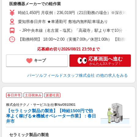
医療機器メーカーでの軽作業
履
週
時給1,450円 月収例：236,019円（21日勤務の場合）※深夜時給：
車
愛知県春日井市 ★車通勤可 敷地内無料駐車場あり
・JR中央本線（名古屋－塩尻）「高蔵寺」駅より車で10分 ・愛
【勤務時間】 18:00〜2:00（実働7:00h／休憩1:00h）
応募締め切り2026/08/21 23:59まで
応募画面へ進む
キープ
かんたん3ステップ！
パーソルフィールドスタッフ株式会社
の他の求人をみる
春日井市
土日祝休み
派遣社員
株式会社テクノ・サービス/お仕事No/0910901
【セラミック製品の製造】【時給1500円で効
率よく稼げる★機械オペレーター作業】：春日
井市
り
セラミック製品の製造
履