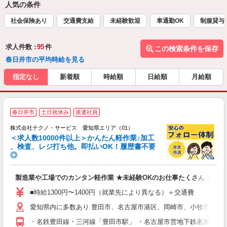
人気の条件
社会保険あり
交通費支給
未経験歓迎
車通勤OK
制服貸与
求人件数 :
95
件
この検索条件を保存
春日井市の平均時給を見る
指定なし
新着順
時給順
日給順
月給順
≪
春日井市
土日祝休み
派遣社員
株式会社テクノ・サービス 愛知県エリア（01）
＜求人数10000件以上＞かんたん軽作業♪加工
、検査、レジ打ち他。即払いOK！履歴書不要
◎
お
製造業や工場でのカンタン軽作業 ★未経験OKのお仕事たくさん！
未
ア
■時給1300円〜1400円（就業先により異なる）＋交通費
の
愛知県内に多数あり 豊田市、名古屋市港区、岡崎市、小牧市、稲
・名鉄豊田線・三河線「豊田市駅」 ・名古屋市営地下鉄名港線「名