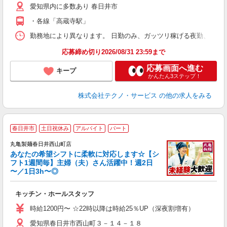
愛知県内に多数あり 春日井市
・各線「高蔵寺駅」
勤務地により異なります。 日勤のみ、ガッツリ稼げる夜勤、シフトによる交
応募締め切り2026/08/31 23:59まで
応募画面へ進む
キープ
かんたん3ステップ！
株式会社テクノ・サービス
の他の求人をみる
春日井市
土日祝休み
アルバイト
パート
丸亀製麺春日井西山町店
あなたの希望シフトに柔軟に対応します☆【シ
フト1週間毎】主婦（夫）さん活躍中！週2日
〜／1日3h〜◎
ル
キッチン・ホールスタッフ
入
者
時給1200円〜 ☆22時以降は時給25％UP（深夜割増有）
不
愛知県春日井市西山町３－１４－１８
中