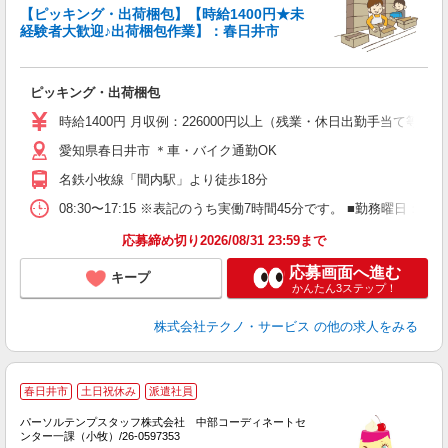
【ピッキング・出荷梱包】【時給1400円★未
経験者大歓迎♪出荷梱包作業】：春日井市
タ
仕
ピッキング・出荷梱包
履
ミ
時給1400円 月収例：226000円以上（残業・休日出勤手当て等が
祝
愛知県春日井市 ＊車・バイク通勤OK
給
名鉄小牧線「間内駅」より徒歩18分
08:30〜17:15 ※表記のうち実働7時間45分です。 ■勤務曜日
応募締め切り2026/08/31 23:59まで
応募画面へ進む
キープ
かんたん3ステップ！
株式会社テクノ・サービス
の他の求人をみる
春日井市
土日祝休み
派遣社員
の
パーソルテンプスタッフ株式会社 中部コーディネートセ
や
ンター一課（小牧）/26-0597353