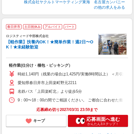
株式会社ヤクルトマーケティング東海 名古屋カンパニー
の他の求人をみる
春日井市
土日祝休み
アルバイト
パート
務
ロジスティード中部株式会社
【軽作業】扶養内OK！★簡単作業！週2日〜O
K！★未経験歓迎
業
未
車
軽作業(仕分け・梱包・ピッキング）
時給1,140円（残業の場合は1,425円/実働8時間以上） ＜月収例＞週
愛知県春日井市上田楽町野元2211
名鉄バス「上田楽町北」より徒歩5分
9：00〜18：00の間でご相談ください。 ご都合に合わせた働き方
応募締め切り2027/03/31 23:59まで
応募画面へ進む
キープ
かんたん3ステップ！