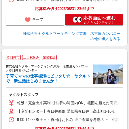
応募締め切り2026/08/31 23:59まで
応募画面へ進む
キープ
かんたん3ステップ！
株式会社ヤクルトマーケティング東海 名古屋カンパニー
の他の求人をみる
春日井市
土日祝休み
業務委託
株式会社ヤクルトマーケティング東海 名古屋カンパニー
／春日井西部センター
子育てママの仕事復帰にピッタリ☆ ヤクルト
で、新生活はじめませんか！
近
ヤクルトスタッフ
未
企
報酬／完全出来高制 ◎扶養の範囲内OK、範囲を超えた高収入も応相
【宅配センター】春日井西部 愛知県春日井市高山町1-16-1
9:00-14:00 ※土日・祝日はお休み ※ご希望を考慮の上、相談に
応募締め切り2026/08/31 23:59まで