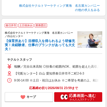
株式会社ヤクルトマーケティング東海 名古屋カンパニー
の他の求人をみる
春日井市
土日祝休み
業務委託
株式会社ヤクルトマーケティング東海 名古屋カンパニー
／白山センター
【保育所あり】目標収入を得られるよう研修充
実！未経験者、仕事のブランクがあっても大丈
夫！
っ
未
ヤクルトスタッフ
報酬／完全出来高制 ◎扶養の範囲内OK、範囲を超えた高収入も応相
【宅配センター】白山 愛知県春日井市不二町2-6-3
9:00-14:00 ※土日・祝日はお休み ※ご希望を考慮の上、相談に
応募締め切り2026/08/31 23:59まで
応募画面へ進む
キープ
かんたん3ステップ！