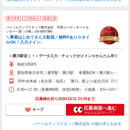
春日井市
土日祝休み
派遣社員
パーソルテンプスタッフ株式会社 中部コーディネートセ
ンター一課（小牧）/26-0607386
楽
＼事務はじめてさん大歓迎／無料Pあり☆ネイ
未
ルOK！入力メイン♪
＜勝川駅近く！＞データ入力・チェックがメイン☆かんたん事務サポ
時給1450円
愛知県春日井市／最寄駅：勝川駅 車通勤OK！勝川駅から歩く方
JR中央本線（名古屋－塩尻）「勝川」駅より徒歩15分 JR東海交
8:30〜17:30（実働8時間、休憩1時間） ※残業：月5〜10時間
応募締め切り2026/12/31 23:59まで
応募画面へ進む
キープ
かんたん3ステップ！
パーソルテンプスタッフ株式会社
の他の求人をみる