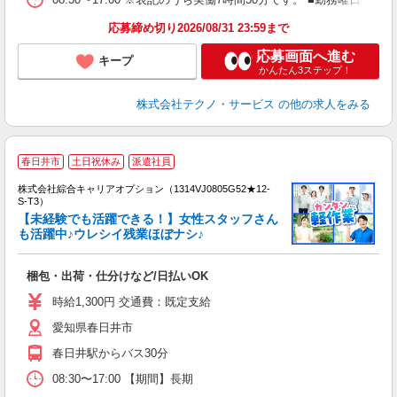
応募締め切り2026/08/31 23:59まで
応募画面へ進む
キープ
かんたん3ステップ！
株式会社テクノ・サービス
の他の求人をみる
春日井市
土日祝休み
派遣社員
株式会社綜合キャリアオプション（1314VJ0805G52★12-
S-T3）
【未経験でも活躍できる！】女性スタッフさん
も活躍中♪ウレシイ残業ほぼナシ♪
た
入
梱包・出荷・仕分けなど/日払いOK
分
ミ
時給1,300円 交通費：既定支給
由
愛知県春日井市
春日井駅からバス30分
08:30〜17:00 【期間】長期