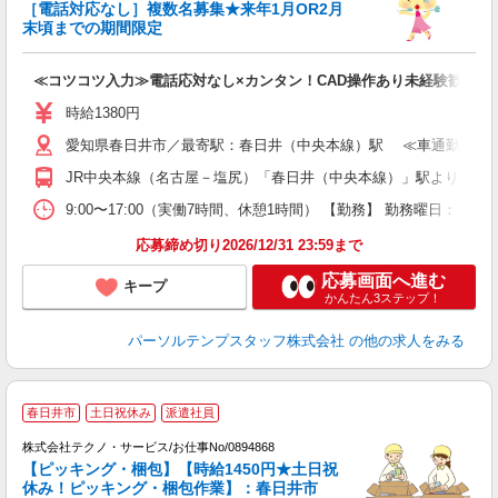
未
［電話対応なし］複数名募集★来年1月OR2月
末頃までの期間限定
≪コツコツ入力≫電話応対なし×カンタン！CAD操作あり未経験歓迎！
時給1380円
愛知県春日井市／最寄駅：春日井（中央本線）駅 ≪車通勤可≫ 
JR中央本線（名古屋－塩尻）「春日井（中央本線）」駅より車8分
9:00〜17:00（実働7時間、休憩1時間） 【勤務】 勤務曜日：月
応募締め切り2026/12/31 23:59まで
応募画面へ進む
キープ
かんたん3ステップ！
パーソルテンプスタッフ株式会社
の他の求人をみる
春日井市
土日祝休み
派遣社員
株式会社テクノ・サービス/お仕事No/0894868
【ピッキング・梱包】【時給1450円★土日祝
休み！ピッキング・梱包作業】：春日井市