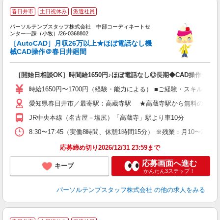
■
春日井市
土日祝休み
派遣社員
間
パーソルテンプスタッフ株式会社 中部コーディネートセ
C
ンター一課（小牧）/26-0368802
［AutoCAD］月収26万以上★ほぼ電話なし機
会
械CAD操作＠春日井廻間
［開始日相談OK］時間給1650円♪ほぼ電話なし◎長期◆CAD操作☆
時給1650円〜1700円（経験・能力による） ■ご経験・スキルに
愛知県春日井市／最寄駅：高蔵寺駅 ★高蔵寺駅から無料の社バ
JR中央本線（名古屋－塩尻）「高蔵寺」駅より車10分
8:30〜17:45（実働8時間、休憩1時間15分） ※残業：月10
応募締め切り2026/12/31 23:59まで
応募画面へ進む
キープ
かんたん3ステップ！
パーソルテンプスタッフ株式会社
の他の求人をみる