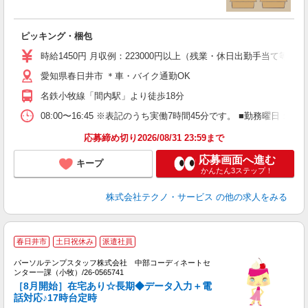
ー
ノ
ピッキング・梱包
履
ミ
時給1450円 月収例：223000円以上（残業・休日出勤手当て等が
祝
愛知県春日井市 ＊車・バイク通勤OK
給
名鉄小牧線「間内駅」より徒歩18分
08:00〜16:45 ※表記のうち実働7時間45分です。 ■勤務曜日
応募締め切り2026/08/31 23:59まで
応募画面へ進む
キープ
かんたん3ステップ！
株式会社テクノ・サービス
の他の求人をみる
春日井市
土日祝休み
派遣社員
リ
時
パーソルテンプスタッフ株式会社 中部コーディネートセ
作
ンター一課（小牧）/26-0565741
未
［8月開始］在宅あり☆長期◆データ入力＋電
話対応♪17時台定時