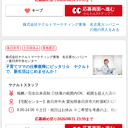
応募画面へ進む
キープ
かんたん3ステップ！
株式会社ヤクルトマーケティング東海 名古屋カンパニー
の他の求人をみる
春日井市
土日祝休み
業務委託
株式会社ヤクルトマーケティング東海 名古屋カンパニー
／春日井中央センター
子育てママの仕事復帰にピッタリ☆ ヤクルト
で、新生活はじめませんか！
近
ヤクルトスタッフ
未
企
報酬／完全出来高制 ◎扶養の範囲内OK、範囲を超えた高収入も応相
【宅配センター】春日井中央 愛知県春日井市六軒屋町2-127
9:00-14:00 ※土日・祝日はお休み ※ご希望を考慮の上、相談に
応募締め切り2026/08/31 23:59まで