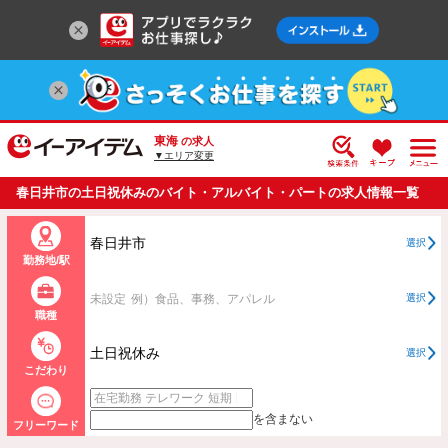
東海
の求人
▼エリア変更
春日井市の土日祝休みのバイト・アルバイト・パートの求人情報一覧
春日井市
選択
勤務地/駅
未設定
例）食品、事務、アパレル
選択
職種
土日祝休み
選択
こだわり
を含まない
フリーワード