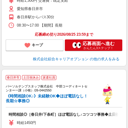
時給1,300円 交通費：既定支給
由
愛知県春日井市
春日井駅からバス30分
08:30〜17:00 【期間】長期
応募締め切り2026/08/25 23:59まで
応募画面へ進む
キープ
かんたん3ステップ！
株式会社綜合キャリアオプション
の他の求人をみる
■
春日井市
土日祝休み
派遣社員
パーソルテンプスタッフ株式会社 中部コーディネートセ
自
ンター一課（小牧）/26-0442550
未
《時間相談OK♪》未経験OK◆ほぼ電話なし！
長期☆事務◎
時間相談◎［春日井/下条町］ほぼ電話なし♪コツコツ事務◆土日祝休み
時給1450円