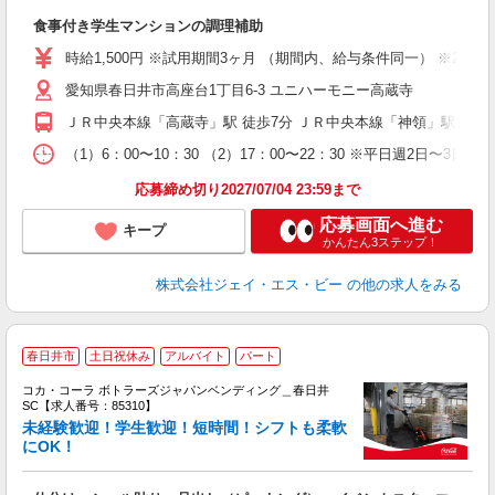
ん
食事付き学生マンションの調理補助
入
躍
時給1,500円 ※試用期間3ヶ月 （期間内、給与条件同一） ※22時
躍
愛知県春日井市高座台1丁目6-3 ユニハーモニー高蔵寺
険
ＪＲ中央本線「高蔵寺」駅 徒歩7分 ＪＲ中央本線「神領」駅 自転車16
（1）6：00〜10：30 （2）17：00〜22：30 ※平日週2日〜3日
応募締め切り2027/07/04 23:59まで
応募画面へ進む
キープ
かんたん3ステップ！
株式会社ジェイ・エス・ビー
の他の求人をみる
春日井市
土日祝休み
アルバイト
パート
コカ・コーラ ボトラーズジャパンベンディング＿春日井
SC【求人番号：85310】
未経験歓迎！学生歓迎！短時間！シフトも柔軟
にOK！
未
企