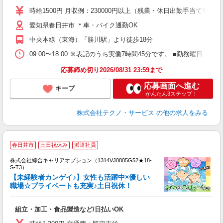
高
時給1500円 月収例：230000円以上（残業・休日出勤手当て等が
愛知県春日井市 ＊車・バイク通勤OK
中央本線（東海）「勝川駅」より徒歩18分
09:00〜18:00 ※表記のうち実働7時間45分です。 ■勤務曜日
応募締め切り2026/08/31 23:59まで
応募画面へ進む
キープ
かんたん3ステップ！
株式会社テクノ・サービス
の他の求人をみる
春日井市
土日祝休み
派遣社員
株式会社綜合キャリアオプション（1314VJ0805G52★18-
S-T3）
【未経験者カンゲイ♪】女性も活躍中×優しい
職場☆プライベートも充実♪土日祝休！
た
入
組立・加工・食品製造など/日払いOK
分
ミ