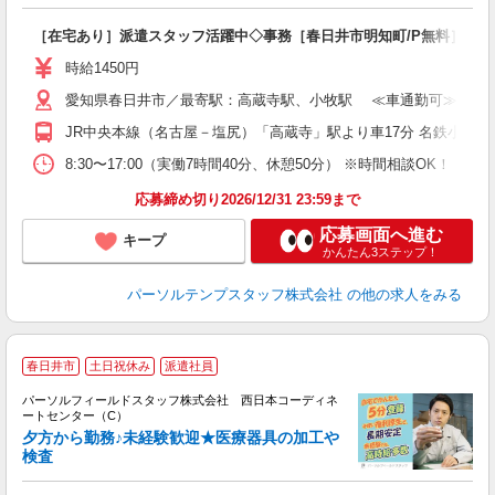
［在宅あり］派遣スタッフ活躍中◇事務［春日井市明知町/P無料］
時給1450円
愛知県春日井市／最寄駅：高蔵寺駅、小牧駅 ≪車通勤可≫ ◆無
JR中央本線（名古屋－塩尻）「高蔵寺」駅より車17分 名鉄小牧線
8:30〜17:00（実働7時間40分、休憩50分） ※時間相談OK！
応募締め切り2026/12/31 23:59まで
応募画面へ進む
キープ
かんたん3ステップ！
パーソルテンプスタッフ株式会社
の他の求人をみる
春日井市
土日祝休み
派遣社員
い
パーソルフィールドスタッフ株式会社 西日本コーディネ
ートセンター（C）
業
夕方から勤務♪未経験歓迎★医療器具の加工や
検査
事