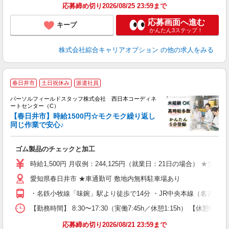
応募締め切り2026/08/25 23:59まで
応募画面へ進む
キープ
かんたん3ステップ！
株式会社綜合キャリアオプション
の他の求人をみる
春日井市
土日祝休み
派遣社員
パーソルフィールドスタッフ株式会社 西日本コーディネ
い
ートセンター（C）
【春日井市】時給1500円☆モクモク繰り返し
が
同じ作業で安心♪
履
払
ゴム製品のチェックと加工
時給1,500円 月収例：244,125円（就業日：21日の場合） ★交通
愛知県春日井市 ★車通勤可 敷地内無料駐車場あり
・名鉄小牧線「味鋺」駅より徒歩で14分 ・JR中央本線（名古屋
【勤務時間】 8:30〜17:30（実働7:45h／休憩1:15h） 【休
応募締め切り2026/08/21 23:59まで