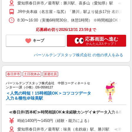
愛知県春日井市／最寄駅：勝川駅、喜多山（愛知県）駅 ≪車通勤
JR中央本線（名古屋－塩尻）「勝川」駅より徒歩17分 名鉄瀬戸
8:30〜16:00（実働6時間30分、休憩1時間） ※時間相談OK！
応募締め切り2026/12/31 23:59まで
応募画面へ進む
キープ
かんたん3ステップ！
パーソルテンプスタッフ株式会社
の他の求人をみる
■
春日井市
土日祝休み
派遣社員
や
パーソルテンプスタッフ株式会社 中部コーディネートセ
O
ンター一課（小牧）/26-0558127
未
＜人気の時短！15時相談OK＞コツコツデータ
入力＆梱包＠味美駅
≪春日井/西本町≫時間相談OK★未経験カンゲイ★データ入力＆梱包＠1
時給1400円〜1450円（経験・能力による）
愛知県春日井市／最寄駅：味美（名鉄線）駅、勝川駅 ≪車通勤可