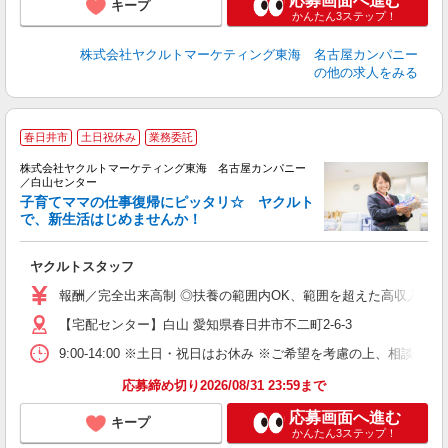
応募画面へ進む
キープ
かんたん3ステップ！
株式会社ヤクルトマーケティング東海 名古屋カンパニー
の他の求人をみる
春日井市
土日祝休み
業務委託
株式会社ヤクルトマーケティング東海 名古屋カンパニー
／白山センター
子育てママの仕事復帰にピッタリ☆ ヤクルト
で、新生活はじめませんか！
近
ヤクルトスタッフ
未
企
報酬／完全出来高制 ◎扶養の範囲内OK、範囲を超えた高収入も応相
【宅配センター】白山 愛知県春日井市不二町2-6-3
9:00-14:00 ※土日・祝日はお休み ※ご希望を考慮の上、相談に
応募締め切り2026/08/31 23:59まで
応募画面へ進む
キープ
かんたん3ステップ！