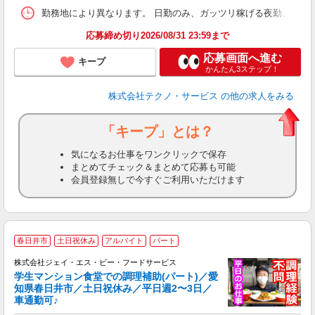
勤務地により異なります。 日勤のみ、ガッツリ稼げる夜勤、シフトによる交
応募締め切り2026/08/31 23:59まで
応募画面へ進む
キープ
かんたん3ステップ！
株式会社テクノ・サービス
の他の求人をみる
「キープ」とは？
気になるお仕事をワンクリックで保存
まとめてチェック＆まとめて応募も可能
会員登録無しで今すぐご利用いただけます
春日井市
土日祝休み
アルバイト
パート
株式会社ジェイ・エス・ビー・フードサービス
学生マンション食堂での調理補助(パート)／愛
知県春日井市／土日祝休み／平日週2〜3日／
や
車通勤可♪
日