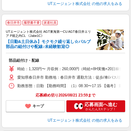
UTエージェント株式会社
の他の求人をみる
春日井市
履歴書不要
派遣社員
UTエージェント株式会社 AGT東海第一CU AGT春日井エリ
ア P堀之内CL 《Jabe1C》
【日勤&土日休み】モクモク繰り返し☆バルブ
部品の組付けや配線♪未経験歓迎◎
る
部品組付け・配線
入
場
時給：1,320円〜 月収例：260,000円（時給×8H実働×20日稼働＋
タ
愛知県春日井市 勤務地：春日井市 通勤方法：徒歩/車/バス/自転車
休
場
勤務形態：日勤 【勤務時間】 （1）08:30〜17:15 【備考】 
通
り
応募締め切り2026/08/21 23:59まで
応募画面へ進む
キープ
かんたん3ステップ！
UTエージェント株式会社
の他の求人をみる