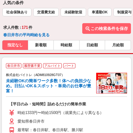
人気の条件
社会保険あり
交通費支給
未経験歓迎
車通勤OK
制服貸与
求人件数 :
171
件
この検索条件を保存
春日井市の平均時給を見る
指定なし
新着順
時給順
日給順
月給順
春日井市
履歴書不要
アルバイト
パート
株式会社バイトレ（ADM810928GT07）
未経験OKの簡単ワーク多数！体への負担少な
め。日払いOK＆スポット・単発のお仕事が豊
富！
ス
ロ
【平日のみ・短時間】詰めるだけの簡単作業
即
活
時給1333円〜時給1500円（就業先により異なる）
（
愛知県春日井市
短
K
最寄駅：春日井駅、春日井駅、勝川駅
日