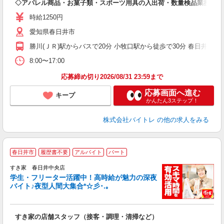
◇アパレル商品・お菓子類・スポーツ用具の入出荷・数量検品業務
即
活
時給1250円
（
愛知県春日井市
煙
週
勝川(ＪＲ)駅からバスで20分 小牧口駅から徒歩で30分 春日井(ＪＲ
8:00〜17:00
応募締め切り2026/08/31 23:59まで
応募画面へ進む
キープ
かんたん3ステップ！
株式会社バイトレ
の他の求人をみる
春日井市
履歴書不要
アルバイト
パート
すき家 春日井中央店
学生・フリーター活躍中！高時給が魅力の深夜
バイト♪夜型人間大集合*☆彡･.｡
つ
すき家の店舗スタッフ（接客・調理・清掃など）
履