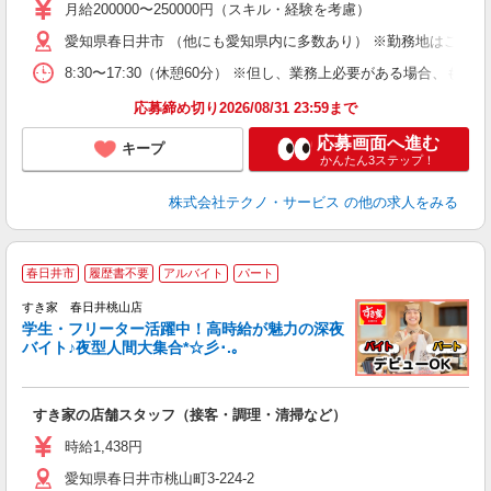
あ
月給200000〜250000円（スキル・経験を考慮）
遣
愛知県春日井市 （他にも愛知県内に多数あり） ※勤務地はご希望
8:30〜17:30（休憩60分） ※但し、業務上必要がある場合
応募締め切り2026/08/31 23:59まで
応募画面へ進む
キープ
かんたん3ステップ！
株式会社テクノ・サービス
の他の求人をみる
春日井市
履歴書不要
アルバイト
パート
すき家 春日井桃山店
学生・フリーター活躍中！高時給が魅力の深夜
バイト♪夜型人間大集合*☆彡･.｡
つ
すき家の店舗スタッフ（接客・調理・清掃など）
履
ミ
時給1,438円
～
愛知県春日井市桃山町3-224-2
勤