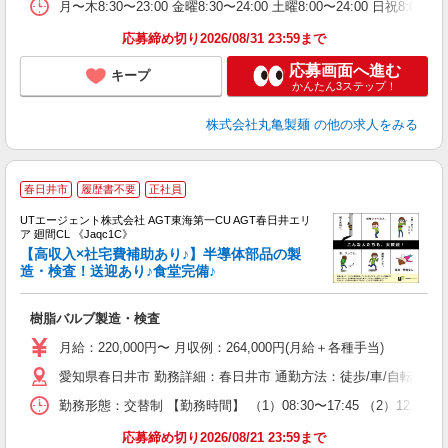
務
月〜木8:30〜23:00 金曜8:30〜24:00 土曜8:00〜2
禁
応募締め切り2026/08/31 23:59まで
応募画面へ進む
キープ
かんたん3ステップ！
株式会社丸亀製麺
の他の求人をみる
春日井市
履歴書不要
正社員
UTエージェント株式会社 AGT東海第一CU AGT春日井エリ
ア 廻間CL 《Jaqc1C》
【高収入×社宅費補助あり♪】半導体部品の製
造・検査！送迎あり♪食堂完備♪
パ
樹脂バルブ製造・検査
入
場
月給：220,000円〜 月収例：264,000円(月給＋各種手当)
タ
愛知県春日井市 勤務詳細：春日井市 通勤方法：徒歩/車/自転車/バイ
休
場
勤務形態：交替制 【勤務時間】 （1）08:30〜17:45 （2）
通
り
応募締め切り2026/08/21 23:59まで