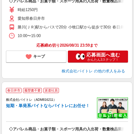
◇アパレル商品・お菓子類・スポーツ用具の入出荷・数量検品業務
即
活
時給1250円
（
愛知県春日井市
煙
週
勝川(ＪＲ)駅からバスで20分 小牧口駅から徒歩で30分 春日井(ＪＲ
10:00〜15:00
応募締め切り2026/08/31 23:59まで
応募画面へ進む
キープ
かんたん3ステップ！
株式会社バイトレ
の他の求人をみる
春日井市
履歴書不要
派遣社員
ィ
株式会社バイトレ（ADM816211）
短期・単発系バイトならバイトレにお任せ！
い
◇アパレル商品・お菓子類・スポーツ用具の入出荷・数量検品業務
即