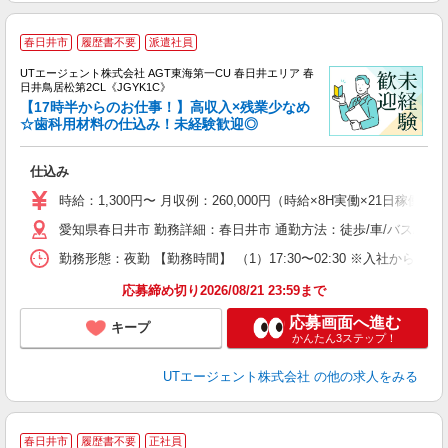
春日井市
履歴書不要
派遣社員
UTエージェント株式会社 AGT東海第一CU 春日井エリア 春
日井鳥居松第2CL《JGYK1C》
【17時半からのお仕事！】高収入×残業少なめ
☆歯科用材料の仕込み！未経験歓迎◎
る
仕込み
入
場
時給：1,300円〜 月収例：260,000円（時給×8H実働×21日稼働＋
タ
愛知県春日井市 勤務詳細：春日井市 通勤方法：徒歩/車/バス/自転
休
場
勤務形態：夜勤 【勤務時間】 （1）17:30〜02:30 ※入社から
通
り
応募締め切り2026/08/21 23:59まで
応募画面へ進む
キープ
かんたん3ステップ！
UTエージェント株式会社
の他の求人をみる
春日井市
履歴書不要
正社員