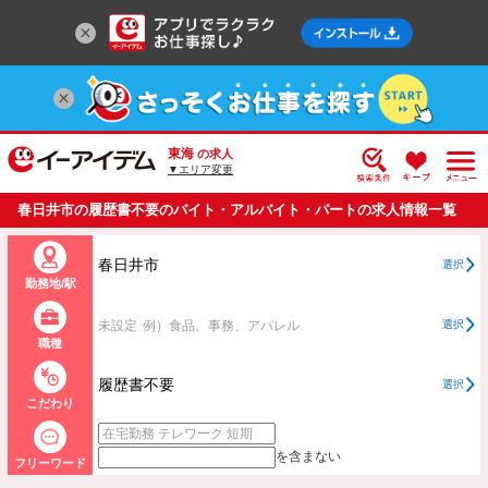
東海
の求人
▼エリア変更
春日井市の履歴書不要のバイト・アルバイト・パートの求人情報一覧
春日井市
選択
勤務地/駅
未設定
例）食品、事務、アパレル
選択
職種
履歴書不要
選択
こだわり
を含まない
フリーワード