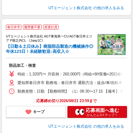
UTエージェント株式会社
の他の求人をみる
春日井市
履歴書不要
派遣社員
UTエージェント株式会社 AGT東海第一CU AGT春日井エリ
ア P堀之内CL 《Jaay1C》
【日勤＆土日休み】樹脂部品製造の機械操作◎
年休123日！未経験歓迎♪高収入☆
る
部品加工・検査
入
場
時給：1,320円〜 月収例：260,000円（時給×8H実働×20日稼働＋
タ
愛知県春日井市 勤務地：春日井市 通勤方法：徒歩/車/自転車/バス
休
場
勤務形態：日勤 【勤務時間】 （1）08:30〜17:15 【備考】 
通
り
応募締め切り2026/08/21 23:59まで
応募画面へ進む
キープ
かんたん3ステップ！
UTエージェント株式会社
の他の求人をみる