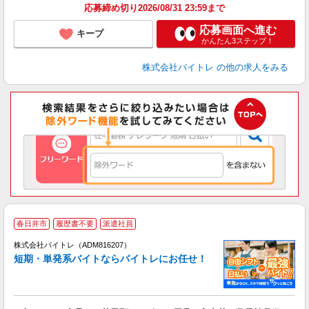
応募締め切り2026/08/31 23:59まで
応募画面へ進む
キープ
かんたん3ステップ！
株式会社バイトレ
の他の求人をみる
春日井市
履歴書不要
派遣社員
ィ
株式会社バイトレ（ADM816207）
短期・単発系バイトならバイトレにお任せ！
い