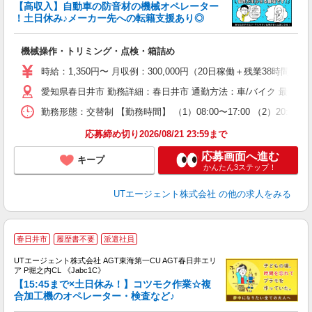
【高収入】自動車の防音材の機械オペレーター
！土日休み♪メーカー先への転籍支援あり◎
る
機械操作・トリミング・点検・箱詰め
入
場
時給：1,350円〜 月収例：300,000円（20日稼働＋残業38時間/月
タ
愛知県春日井市 勤務詳細：春日井市 通勤方法：車/バイク 最寄り
休
場
勤務形態：交替制 【勤務時間】 （1）08:00〜17:00 （2）2
通
り
応募締め切り2026/08/21 23:59まで
応募画面へ進む
キープ
かんたん3ステップ！
UTエージェント株式会社
の他の求人をみる
春日井市
履歴書不要
派遣社員
UTエージェント株式会社 AGT東海第一CU AGT春日井エリ
ア P堀之内CL 《Jabc1C》
【15:45まで×土日休み！】コツモク作業☆複
合加工機のオペレーター・検査など♪