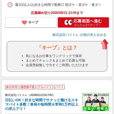
髪
週1日以上/お好きな時間で勤務◎ 朝ダケ・昼ダケ・夜ダケ・夜勤など、 ご自
応募締め切り2026/08/31 23:59まで
応募画面へ進む
キープ
かんたん3ステップ！
株式会社バイトレ
の他の求人をみる
「キープ」とは？
気になるお仕事をワンクリックで保存
まとめてチェック＆まとめて応募も可能
会員登録無しで今すぐご利用いただけます
春日井市
履歴書不要
アルバイト
パート
株式会社バイトレ（ADM811223GT80）
く
日払いOK！好きな時間でサクッと働けるスキ
マバイト多数！単発や短時間＆常時1万件以上
☆
の求人アリ！