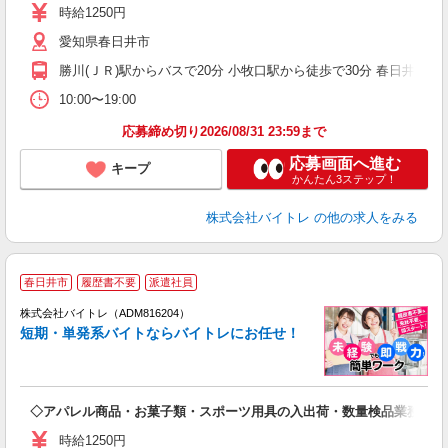
活
時給1250円
（
愛知県春日井市
煙
週
勝川(ＪＲ)駅からバスで20分 小牧口駅から徒歩で30分 春日井(ＪＲ
10:00〜19:00
応募締め切り2026/08/31 23:59まで
応募画面へ進む
キープ
かんたん3ステップ！
株式会社バイトレ
の他の求人をみる
春日井市
履歴書不要
派遣社員
ィ
株式会社バイトレ（ADM816204）
短期・単発系バイトならバイトレにお任せ！
い
◇アパレル商品・お菓子類・スポーツ用具の入出荷・数量検品業務
即
活
時給1250円