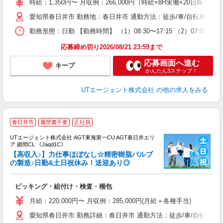
時給：1,350円〜 月収例：266,000円（時給×8H実働×20日稼働＋
タ
愛知県春日井市 勤務地：春日井市 通勤方法：徒歩/車/自転車/バイ
休
場
勤務形態：日勤 【勤務時間】 （1）08:30〜17:15 （2）07:
通
り
応募締め切り2026/08/21 23:59まで
応募画面へ進む
キープ
かんたん3ステップ！
UTエージェント株式会社
の他の求人をみる
春日井市
履歴書不要
正社員
UTエージェント株式会社 AGT東海第一CU AGT春日井エリ
ア 廻間CL 《Jaqd1C》
【高収入♪】力仕事ほぼなし☆精密樹脂バルブ
の製造♪日勤&土日祝休み！送迎あり◎
る
ピッキング・組付け・検査・梱包
入
場
月給：220,000円〜 月収例：285,000円(月給＋各種手当)
タ
愛知県春日井市 勤務詳細：春日井市 通勤方法：徒歩/車/自転車/バイ
休