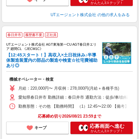
かんたん3ステップ！
UTエージェント株式会社
の他の求人をみる
春日井市
履歴書不要
正社員
UTエージェント株式会社 AGT東海第一CU AGT春日井エリ
ア 廻間CL 《JECM1C》
【12:45スタート！】高収入×土日祝休み♪半導
体製造装置内の部品の製造や検査☆社宅費補助
あり◎
る
入
機械オペレーター・検査
場
タ
月給：220,000円〜 月収例：278,000円(月給＋各種手当)
休
愛知県春日井市 勤務詳細：春日井市 通勤方法：徒歩/車/自転車/バス
場
通
勤務形態：その他 【勤務時間】 （1）12:45〜22:00 【備考】
り
応募締め切り2026/08/21 23:59まで
応募画面へ進む
キープ
かんたん3ステップ！