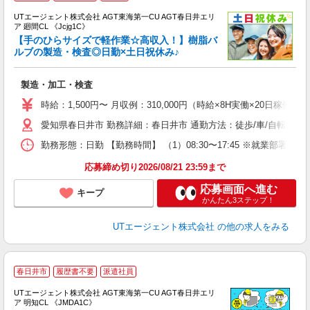
UTエージェント株式会社 AGT東海第一CU AGT春日井エリ
ア 廻間CL 《Jcjg1C》
【手のひらサイズで軽作業☆高収入！】樹脂バ
ルブの製造・検査◎日勤×土日祝休み♪
る
製造・加工・検査
入
場
時給：1,500円〜 月収例：310,000円（時給×8H実働×20日稼働＋
タ
愛知県春日井市 勤務詳細：春日井市 通勤方法：徒歩/車/自転車/バス/
休
場
勤務形態：日勤 【勤務時間】 （1）08:30〜17:45 ※就業
通
り
応募締め切り2026/08/21 23:59まで
応募画面へ進む
キープ
かんたん3ステップ！
UTエージェント株式会社
の他の求人をみる
春日井市
履歴書不要
派遣社員
UTエージェント株式会社 AGT東海第一CU AGT春日井エリ
ア 明知CL 《JMDA1C》