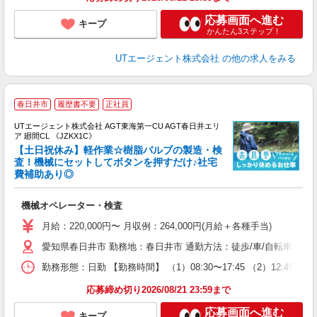
応募画面へ進む
キープ
かんたん3ステップ！
UTエージェント株式会社
の他の求人をみる
春日井市
履歴書不要
正社員
UTエージェント株式会社 AGT東海第一CU AGT春日井エリ
ア 廻間CL 《JZKX1C》
【土日祝休み】軽作業☆樹脂バルブの製造・検
査！機械にセットしてボタンを押すだけ♪社宅
費補助あり◎
る
入
機械オペレーター・検査
場
タ
月給：220,000円〜 月収例：264,000円(月給＋各種手当)
休
愛知県春日井市 勤務地：春日井市 通勤方法：徒歩/車/自転車/バイク/
場
通
勤務形態：日勤 【勤務時間】 （1）08:30〜17:45 （2）12
り
応募締め切り2026/08/21 23:59まで
応募画面へ進む
キープ