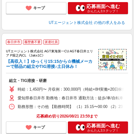
応募画面へ進む
キープ
かんたん3ステップ！
UTエージェント株式会社
の他の求人をみる
春日井市
履歴書不要
派遣社員
UTエージェント株式会社 AGT東海第一CU AGT春日井エリ
ア P堀之内CL 《Jakx1C》
【高収入！】ゆっくり15:15から☆機械メーカ
ーで部品の組立やTIG溶接♪土日休み！
る
組立・TIG溶接・研磨
入
場
時給：1,450円〜 月収例：300,000円（時給×8H実働×20日稼働＋
タ
愛知県春日井市 勤務地：春日井市 通勤方法：徒歩/車/自転車/バイ
休
場
勤務形態：その他 【勤務時間】 （1）15:15〜00:00 （2）23
通
り
応募締め切り2026/08/21 23:59まで
応募画面へ進む
キープ
かんたん3ステップ！