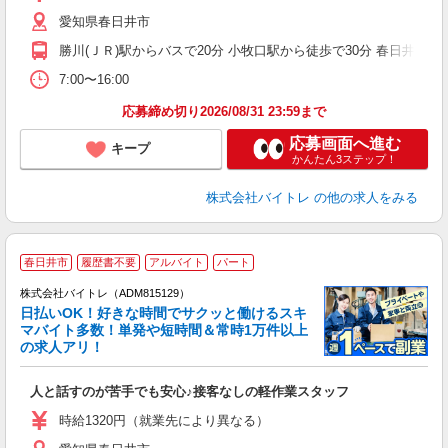
（
愛知県春日井市
煙
週
勝川(ＪＲ)駅からバスで20分 小牧口駅から徒歩で30分 春日井(ＪＲ
7:00〜16:00
応募締め切り2026/08/31 23:59まで
応募画面へ進む
キープ
かんたん3ステップ！
株式会社バイトレ
の他の求人をみる
春日井市
履歴書不要
アルバイト
パート
株式会社バイトレ（ADM815129）
く
日払いOK！好きな時間でサクッと働けるスキ
マバイト多数！単発や短時間＆常時1万件以上
☆
の求人アリ！
験
人と話すのが苦手でも安心♪接客なしの軽作業スタッフ
即
活
時給1320円（就業先により異なる）
（