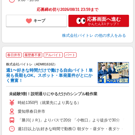
応募締め切り2026/08/31 23:59まで
応募画面へ進む
キープ
かんたん3ステップ！
株式会社バイトレ
の他の求人をみる
春日井市
履歴書不要
アルバイト
パート
株式会社バイトレ（ADM816162）
週1〜好きな時間だけで働ける自由バイト！単
発も長期もOK。スポット・単発案件がとにか
も
く豊富！
気
未経験9割！説明通りにやるだけのシンプル軽作業
即
活
時給1350円（就業先により異なる）
（
愛知県春日井市
短
K
「勝川(ＪＲ)」よりバスで20分 「小牧口」より徒歩で30分 「春日井
日
髪
週1日以上/お好きな時間で勤務◎ 朝ダケ・昼ダケ・夜ダケ・夜勤など、 ご自