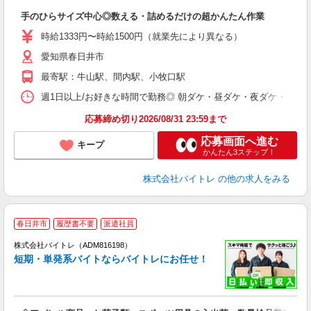
験
手のひらサイズ中心◎数える・詰めるだけの超かんたん作業
即
活
時給1333円〜時給1500円（就業先により異なる）
（
愛知県春日井市
短
K
最寄駅：牛山駅、間内駅、小牧口駅
日
髪
週1日以上/お好きな時間で勤務◎ 朝ダケ・昼ダケ・夜ダケ・夜勤など、 ご自
応募締め切り2026/08/31 23:59まで
応募画面へ進む
キープ
かんたん3ステップ！
株式会社バイトレ
の他の求人をみる
春日井市
履歴書不要
派遣社員
ィ
株式会社バイトレ（ADM816198）
短期・単発系バイトならバイトレにお任せ！
い