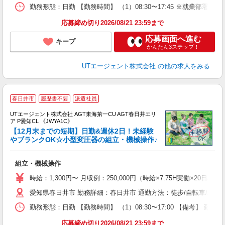
場
勤務形態：日勤 【勤務時間】 （1）08:30〜17:45 ※就業
通
り
応募締め切り2026/08/21 23:59まで
応募画面へ進む
キープ
かんたん3ステップ！
UTエージェント株式会社
の他の求人をみる
春日井市
履歴書不要
派遣社員
UTエージェント株式会社 AGT東海第一CU AGT春日井エリ
ア P愛知CL 《JWYA1C》
【12月末までの短期】日勤&週休2日！未経験
やブランクOK☆小型変圧器の組立・機械操作♪
る
組立・機械操作
入
場
時給：1,300円〜 月収例：250,000円（時給×7.75H実働×20日稼
タ
愛知県春日井市 勤務詳細：春日井市 通勤方法：徒歩/自転車/バス/
休
場
勤務形態：日勤 【勤務時間】 （1）08:30〜17:00 【備考】 
通
り
応募締め切り2026/08/21 23:59まで