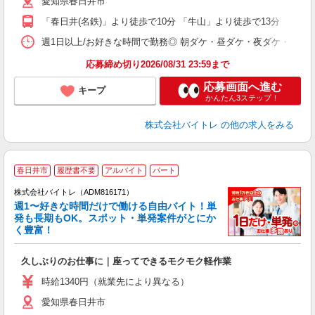
愛知県春日井市
短
K
「春日井(名鉄)」より徒歩で10分 「牛山」より徒歩で13分
日
髪
週1日以上/お好きな時間で勤務◎ 朝ダケ・昼ダケ・夜ダケ・夜勤など、 ご自
応募締め切り2026/08/31 23:59まで
応募画面へ進む
キープ
かんたん3ステップ！
株式会社バイトレ
の他の求人をみる
春日井市
履歴書不要
アルバイト
パート
株式会社バイトレ（ADM816171）
週1〜好きな時間だけで働ける自由バイト！単
発も長期もOK。スポット・単発案件がとにか
も
く豊富！
気
久しぶりのお仕事に｜座ってできるモクモク軽作業
即
活
時給1340円（就業先により異なる）
（
愛知県春日井市
短