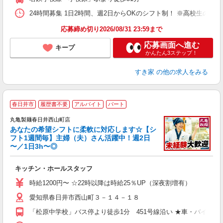
24時間募集 1日2時間、週2日からOKのシフト制！ ※高校生のシ
応募締め切り2026/08/31 23:59まで
応募画面へ進む
キープ
かんたん3ステップ！
すき家
の他の求人をみる
春日井市
履歴書不要
アルバイト
パート
丸亀製麺春日井西山町店
あなたの希望シフトに柔軟に対応します☆【シ
フト1週間毎】主婦（夫）さん活躍中！週2日
〜／1日3h〜◎
ル
キッチン・ホールスタッフ
入
者
時給1200円〜 ☆22時以降は時給25％UP（深夜割増有）
不
愛知県春日井市西山町３－１４－１８
中
り
「松原中学校」バス停より徒歩1分 451号線沿い ★車・バイク
勤