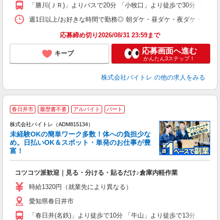
K
「勝川(ＪＲ)」よりバスで20分 「小牧口」より徒歩で30分 「春日井
日
髪
週1日以上/お好きな時間で勤務◎ 朝ダケ・昼ダケ・夜ダケ・夜勤など、 ご自
応募締め切り2026/08/31 23:59まで
応募画面へ進む
キープ
かんたん3ステップ！
株式会社バイトレ
の他の求人をみる
春日井市
履歴書不要
アルバイト
パート
株式会社バイトレ（ADM815134）
未経験OKの簡単ワーク多数！体への負担少な
め。日払いOK＆スポット・単発のお仕事が豊
富！
ス
ロ
コツコツ派歓迎｜見る・分ける・貼るだけ♪倉庫内軽作業
即
活
時給1320円（就業先により異なる）
（
愛知県春日井市
短
K
「春日井(名鉄)」より徒歩で10分 「牛山」より徒歩で13分
日