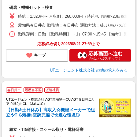
る
研磨・機械セット・検査
入
場
時給：1,320円〜 月収例：260,000円（時給×8H実働×20日稼働＋
タ
愛知県春日井市 勤務地：春日井市 通勤方法：徒歩/車/バス/自転車
休
場
勤務形態：日勤 【勤務時間】 （1）07:00〜15:45 【備考】 
通
り
応募締め切り2026/08/21 23:59まで
応募画面へ進む
キープ
かんたん3ステップ！
UTエージェント株式会社
の他の求人をみる
春日井市
履歴書不要
派遣社員
UTエージェント株式会社 AGT東海第一CU AGT春日井エリ
ア P堀之内CL 《Jakw1C》
【日勤&土日休み】高収入☆機械メーカーで組
立やTIG溶接♪空調完備で快適な環境◎
る
組立・TIG溶接・スケール取り・電解研磨
入
場