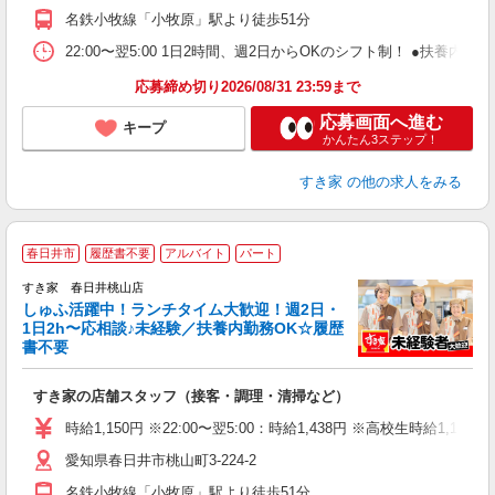
社
名鉄小牧線「小牧原」駅より徒歩51分
22:00〜翌5:00 1日2時間、週2日からOKのシフト制！ ●扶養内勤務
応募締め切り2026/08/31 23:59まで
応募画面へ進む
キープ
かんたん3ステップ！
すき家
の他の求人をみる
≪
春日井市
履歴書不要
アルバイト
パート
すき家 春日井桃山店
しゅふ活躍中！ランチタイム大歓迎！週2日・
安
1日2h〜応相談♪未経験／扶養内勤務OK☆履歴
書不要
の
すき家の店舗スタッフ（接客・調理・清掃など）
履
タ
時給1,150円 ※22:00〜翌5:00：時給1,438円 ※高校生時給1,140
（
愛知県春日井市桃山町3-224-2
夜
事
名鉄小牧線「小牧原」駅より徒歩51分