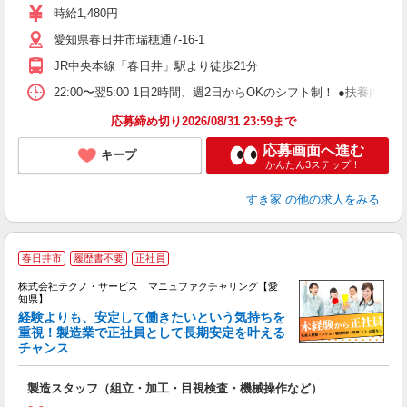
ミ
時給1,480円
～
愛知県春日井市瑞穂通7-16-1
勤
社
JR中央本線「春日井」駅より徒歩21分
22:00〜翌5:00 1日2時間、週2日からOKのシフト制！ ●扶養内勤務
応募締め切り2026/08/31 23:59まで
応募画面へ進む
キープ
かんたん3ステップ！
すき家
の他の求人をみる
春日井市
履歴書不要
正社員
株式会社テクノ・サービス マニュファクチャリング【愛
知県】
経験よりも、安定して働きたいという気持ちを
重視！製造業で正社員として長期安定を叶える
チャンス
く
入
製造スタッフ（組立・加工・目視検査・機械操作など）
未