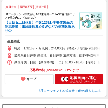
春日井市
履歴書不要
派遣社員
UTエージェント株式会社 AGT東海第一CU AGT春日井エリ
ア P堀之内CL 《Jakm1C》
【日勤＆土日休み】年休123日♪半導体製品の
物流作業！未経験歓迎☆GWなどの長期休暇あ
り◎
る
入
生産物流
場
タ
時給：1,320円〜 月収例：244,000円（時給×8H実働×20日稼働＋
休
愛知県春日井市 勤務地：春日井市 通勤方法：徒歩/車/自転車/バイ
場
通
勤務形態：日勤 【勤務時間】 （1）10:00〜18:45 【備考】 
り
応募締め切り2026/08/21 23:59まで
応募画面へ進む
キープ
かんたん3ステップ！
UTエージェント株式会社
の他の求人をみる