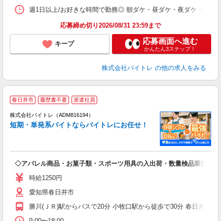
髪
週1日以上/お好きな時間で勤務◎ 朝ダケ・昼ダケ・夜ダケ・夜勤など、 ご自
応募締め切り2026/08/31 23:59まで
応募画面へ進む
キープ
かんたん3ステップ！
株式会社バイトレ
の他の求人をみる
春日井市
履歴書不要
派遣社員
ィ
株式会社バイトレ（ADM816194）
短期・単発系バイトならバイトレにお任せ！
い
◇アパレル商品・お菓子類・スポーツ用具の入出荷・数量検品業務
即
活
時給1250円
（
愛知県春日井市
煙
週
勝川(ＪＲ)駅からバスで20分 小牧口駅から徒歩で30分 春日井(ＪＲ
9:00〜18:00