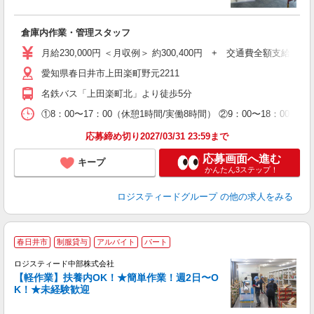
ン
倉庫内作業・管理スタッフ
経
通
月給230,000円 ＜月収例＞ 約300,400円 + 交通費全額
愛知県春日井市上田楽町野元2211
名鉄バス「上田楽町北」より徒歩5分
①8：00〜17：00（休憩1時間/実働8時間） ②9：00〜18：0
応募締め切り2027/03/31 23:59まで
応募画面へ進む
キープ
かんたん3ステップ！
ロジスティードグループ
の他の求人をみる
春日井市
制服貸与
アルバイト
パート
務
ロジスティード中部株式会社
【軽作業】扶養内OK！★簡単作業！週2日〜O
K！★未経験歓迎
業
未