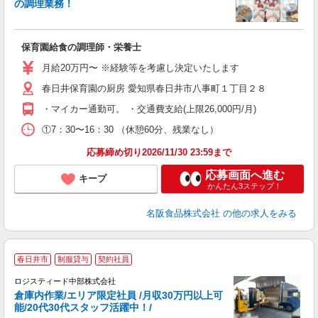
の調理業務！
所
保育園給食の調理師・栄養士
経
中
月給20万円〜 ※経験等を考慮し決定いたします
通
春日井保育園の厨房 愛知県春日井市八事町１丁目２８
・マイカー通勤可。 ・交通費支給(上限26,000円/月)
①7：30〜16：30 （休憩60分、残業なし）
応募締め切り2026/11/30 23:59まで
応募画面へ進む
キープ
かんたん3ステップ！
名阪食品株式会社
の他の求人をみる
春日井市
制服貸与
契約社員
（
ロジスティード中部株式会社
倉庫内作業/エリア限定社員 /月収30万円以上可
が
能/20代30代スタッフ活躍中！/
業