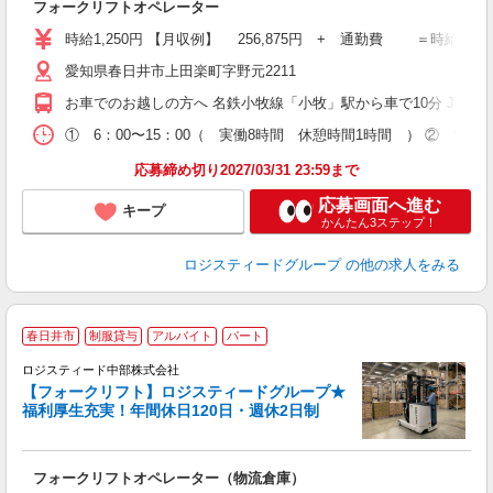
フォークリフトオペレーター
経
（
時給1,250円 【月収例】 256,875円 + 通勤費 ＝時給210,0
通
愛知県春日井市上田楽町字野元2211
お車でのお越しの方へ 名鉄小牧線「小牧」駅から車で10分 JR中
① 6：00〜15：00（ 実働8時間 休憩時間1時間 ） ② 9：
応募締め切り2027/03/31 23:59まで
応募画面へ進む
キープ
かんたん3ステップ！
ロジスティードグループ
の他の求人をみる
【
春日井市
制服貸与
アルバイト
パート
ロジスティード中部株式会社
【フォークリフト】ロジスティードグループ★
福利厚生充実！年間休日120日・週休2日制
つ
与
フォークリフトオペレーター（物流倉庫）
経