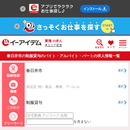
東海
の求人
▼エリア変更
春日井市の制服貸与のバイト・アルバイト・パートの求人情報一覧
春日井市
選択
勤務地/駅
未設定
例）食品、事務、アパレル
選択
職種
制服貸与
選択
こだわり
を含まない
フリーワード