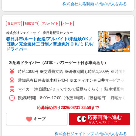
株式会社丸亀製麺
の他の求人をみる
春日井市
制服貸与
アルバイト
パート
株式会社ジェイトップ 春日井配送センター
春日井市/ルート配送/アルバイト/未経験OK／
日勤／完全週休二日制／普通免許ＯＫ/ミドル/
ドライバー
そ
入
2t配送ドライバー（AT車・パワーゲート付き車両あり）
第
～
時給1300円 ※交通費支給 ※研修期間も時給1,300円 ※時間外は
ク
愛知県春日井市篠木町7-43-4 ※エディオン春日井サービスセンタ
険
マイカー(車)通勤がＯＫですので通勤らくらく！ 駐車場完備
[勤務時間] 8:00〜17:00（休憩1時間） [勤務曜日
応募締め切り2026/08/31 23:59まで
応募画面へ進む
キープ
かんたん3ステップ！
株式会社ジェイトップ
の他の求人をみる