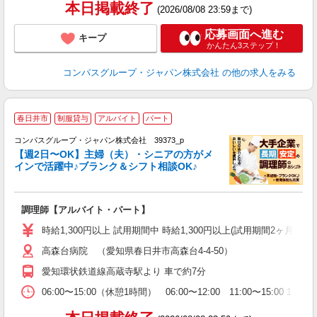
本日掲載終了
(2026/08/08 23:59まで)
応募画面へ進む
キープ
かんたん3ステップ！
コンパスグループ・ジャパン株式会社
の他の求人をみる
春日井市
制服貸与
アルバイト
パート
コンパスグループ・ジャパン株式会社 39373_p
く
【週2日〜OK】主婦（夫）・シニアの方がメ
インで活躍中♪ブランク＆シフト相談OK♪
大
調理師【アルバイト・パート】
入
歓
時給1,300円以上 試用期間中 時給1,300円以上(試用期間2ヶ月
～
高森台病院 （愛知県春日井市高森台4-4-50）
用
O
愛知環状鉄道線高蔵寺駅より 車で約7分
朝
ま
06:00〜15:00（休憩1時間） 06:00〜12:00 11:00〜15:0