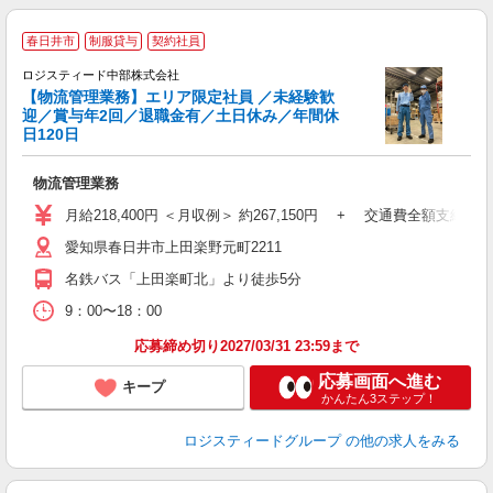
春日井市
制服貸与
契約社員
祝
ロジスティード中部株式会社
【物流管理業務】エリア限定社員 ／未経験歓
迎／賞与年2回／退職金有／土日休み／年間休
日120日
別
物流管理業務
ブ
ー
月給218,400円 ＜月収例＞ 約267,150円 + 交通費全額支給
愛知県春日井市上田楽野元町2211
名鉄バス「上田楽町北」より徒歩5分
9：00〜18：00
応募締め切り2027/03/31 23:59まで
応募画面へ進む
キープ
かんたん3ステップ！
ロジスティードグループ
の他の求人をみる