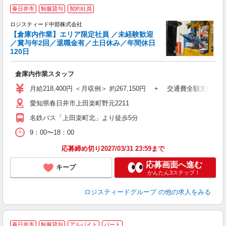
春日井市
制服貸与
契約社員
ロジスティード中部株式会社
【倉庫内作業】エリア限定社員 ／未経験歓迎
／賞与年2回／退職金有／土日休み／年間休日
に
120日
0
倉庫内作業スタッフ
ブ
ー
月給218,400円 ＜月収例＞ 約267,150円 + 交通費全額支給
愛知県春日井市上田楽町野元2211
名鉄バス「上田楽町北」より徒歩5分
9：00〜18：00
応募締め切り2027/03/31 23:59まで
応募画面へ進む
キープ
かんたん3ステップ！
ロジスティードグループ
の他の求人をみる
春日井市
制服貸与
アルバイト
パート