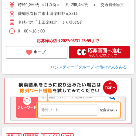
社
時給1,360円 ＜月収例＞ 約 298,452円 ＋ 交通費全額支給（規
愛知県春日井市上田楽町野元2211
名鉄バス「上田楽町北」より徒歩5分
9：00〜18：00
応募締め切り2027/03/31 23:59まで
応募画面へ進む
キープ
かんたん3ステップ！
ロジスティードグループ
の他の求人をみる
・
春日井市
制服貸与
アルバイト
パート