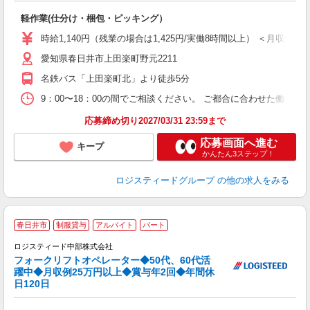
車
軽作業(仕分け・梱包・ピッキング）
時給1,140円（残業の場合は1,425円/実働8時間以上） ＜月収例＞週
愛知県春日井市上田楽町野元2211
名鉄バス「上田楽町北」より徒歩5分
9：00〜18：00の間でご相談ください。 ご都合に合わせた働き方
応募締め切り2027/03/31 23:59まで
応募画面へ進む
キープ
かんたん3ステップ！
ロジスティードグループ
の他の求人をみる
☆
春日井市
制服貸与
アルバイト
パート
境
ロジスティード中部株式会社
フォークリフトオペレーター◆50代、60代活
躍中◆月収例25万円以上◆賞与年2回◆年間休
日120日
業