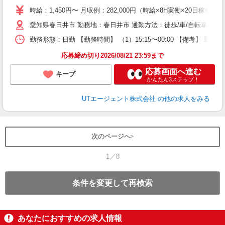
場
時給：1,450円〜 月収例：282,000円（時給×8H実働×20日稼働＋
タ
休
愛知県春日井市 勤務地：春日井市 通勤方法：徒歩/車/自転車/バス
場
勤務形態：日勤 【勤務時間】 （1）15:15〜00:00 【備考】 
通
り
応募締め切り2026/08/21 23:59まで
応募画面へ進む
キープ
かんたん3ステップ！
UTエージェント株式会社
の他の求人をみる
次のページへ
1／8
条件を変更して再検索
あなたにおすすめの求人情報