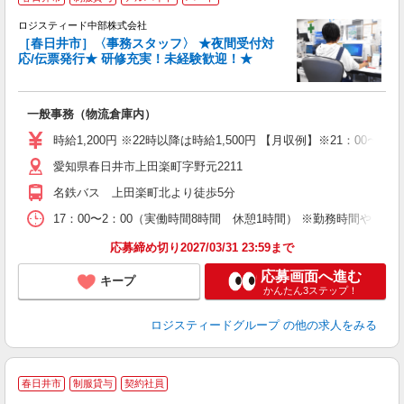
ロジスティード中部株式会社
K
［春日井市］〈事務スタッフ〉 ★夜間受付対
応/伝票発行★ 研修充実！未経験歓迎！★
た
未
日
一般事務（物流倉庫内）
時給1,200円 ※22時以降は時給1,500円 【月収例】※21：00〜6：
愛知県春日井市上田楽町字野元2211
名鉄バス 上田楽町北より徒歩5分
17：00〜2：00（実働時間8時間 休憩1時間） ※勤務時間やシ
応募締め切り2027/03/31 23:59まで
応募画面へ進む
キープ
かんたん3ステップ！
ロジスティードグループ
の他の求人をみる
春日井市
制服貸与
契約社員