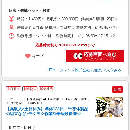
る
研磨・機械セット・検査
入
場
時給：1,450円〜 月収例：300,000円（時給×8H実働×20日稼働＋
タ
休
愛知県春日井市 勤務地：春日井市 通勤方法：徒歩/車/バス/自転車
場
勤務形態：シフト制 【勤務時間】 （1）08:30〜17:15 （2）07:0
通
り
応募締め切り2026/08/21 23:59まで
応募画面へ進む
キープ
かんたん3ステップ！
UTエージェント株式会社
の他の求人をみる
春日井市
制服貸与
派遣社員
新着
UTエージェント株式会社 AGT東海第一CU AGT春日井エリ
ア P堀之内CL 《Jakk1C》
【高収入×土日休み】年休123日！半導体製品
の組立など♪モクモク作業◎未経験歓迎☆
る
組立て・組付け
入