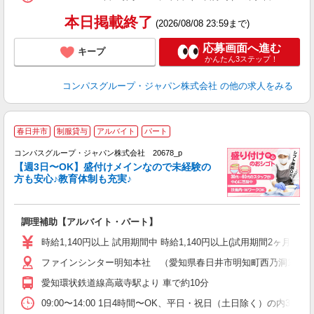
本日掲載終了
(2026/08/08 23:59まで)
応募画面へ進む
キープ
かんたん3ステップ！
コンパスグループ・ジャパン株式会社
の他の求人をみる
春日井市
制服貸与
アルバイト
パート
コンパスグループ・ジャパン株式会社 20678_p
く
【週3日〜OK】盛付けメインなので未経験の
方も安心♪教育体制も充実♪
大
調理補助【アルバイト・パート】
入
歓
時給1,140円以上 試用期間中 時給1,140円以上(試用期間2ヶ月
～
ファインシンター明知本社 （愛知県春日井市明知町西乃洞1189-1
用
務
愛知環状鉄道線高蔵寺駅より 車で約10分
早
事
09:00〜14:00 1日4時間〜OK、平日・祝日（土日除く）の内3日