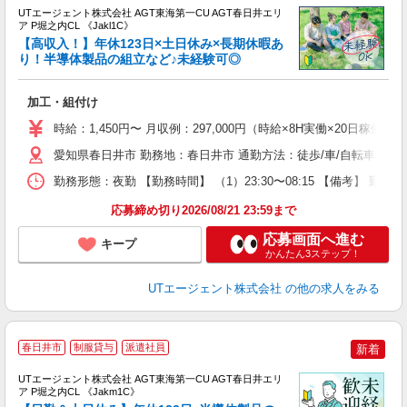
UTエージェント株式会社 AGT東海第一CU AGT春日井エリ
ア P堀之内CL 《Jakl1C》
【高収入！】年休123日×土日休み×長期休暇あ
り！半導体製品の組立など♪未経験可◎
る
加工・組付け
入
場
時給：1,450円〜 月収例：297,000円（時給×8H実働×20日稼働＋
タ
休
愛知県春日井市 勤務地：春日井市 通勤方法：徒歩/車/自転車/バス
場
勤務形態：夜勤 【勤務時間】 （1）23:30〜08:15 【備考】 
通
り
応募締め切り2026/08/21 23:59まで
応募画面へ進む
キープ
かんたん3ステップ！
UTエージェント株式会社
の他の求人をみる
春日井市
制服貸与
派遣社員
新着
UTエージェント株式会社 AGT東海第一CU AGT春日井エリ
ア P堀之内CL 《Jakm1C》