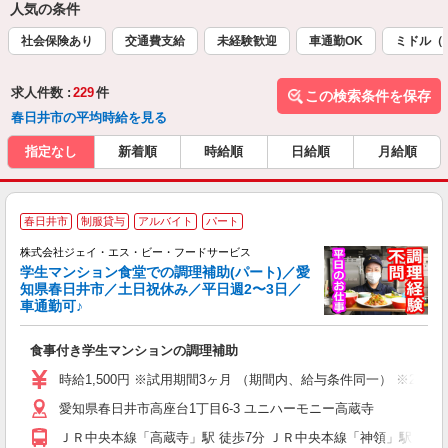
人気の条件
社会保険あり
交通費支給
未経験歓迎
車通勤OK
ミドル（
求人件数 :
229
件
この検索条件を保存
春日井市の平均時給を見る
指定なし
新着順
時給順
日給順
月給順
春日井市
制服貸与
アルバイト
パート
株式会社ジェイ・エス・ビー・フードサービス
学生マンション食堂での調理補助(パート)／愛
知県春日井市／土日祝休み／平日週2〜3日／
や
車通勤可♪
日
ん
食事付き学生マンションの調理補助
入
躍
時給1,500円 ※試用期間3ヶ月 （期間内、給与条件同一） ※22時
躍
愛知県春日井市高座台1丁目6-3 ユニハーモニー高蔵寺
険
ＪＲ中央本線「高蔵寺」駅 徒歩7分 ＪＲ中央本線「神領」駅 自転車16