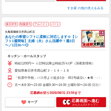
すき家
の他の求人をみる
春日井市
制服貸与
アルバイト
パート
丸亀製麺春日井西山町店
あなたの希望シフトに柔軟に対応します☆【シ
フト1週間毎】主婦（夫）さん活躍中！週2日
〜／1日3h〜◎
ル
キッチン・ホールスタッフ
入
者
時給1200円〜 ☆22時以降は時給25％UP（深夜割増有）
不
愛知県春日井市西山町３－１４－１８
中
り
「松原中学校」バス停より徒歩1分 451号線沿い ★車・バイク
勤
務
月〜木8:30〜23:00 金曜8:30〜24:00 土曜8:00〜2
禁
応募締め切り2026/08/31 23:59まで
応募画面へ進む
キープ
かんたん3ステップ！