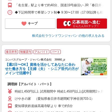
「名古屋」駅より車で約40分、国道19号線沿い JR「春日井」駅
◆下記時間帯で希望シフト制◆ 9:30〜17:00（17:00以降も
応募画面へ進む
キープ
かんたん3ステップ！
株式会社ラウンドワンジャパン
の他の求人をみる
春日井市
制服貸与
アルバイト
パート
コンパスグループ・ジャパン株式会社 39980_p
く
【週2日〜OK】資格を活かしてあなたに合わ
せた働き方を【主婦（夫）・シニア世代の方が
メインで活躍中】
大
調理師【アルバイト・パート】
入
歓
時給1,450円以上 試用期間中 時給1,450円以上(試用期間2ヶ月
～
けやきの家 （愛知県春日井市廻間町字神谷洞703-1）
用
2
愛知環状鉄道線高蔵寺駅より 車で約5分
内