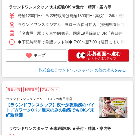
高
ラウンドワンスタッフ ★未経験OK ★受付・精算・案内等
～
禁
時給1200円〜 ※22時以降は時給1500円〜 高校1・2年：時給114
服
ラウンドワンスタジアム ヨロッカ春日井店 （愛知県春日井市六軒
「名古屋」駅より車で約40分、国道19号線沿い JR「春日井」駅
◆下記時間帯で希望シフト制◆ 7:00〜翌7:00（曜日により異なる） 
応募画面へ進む
キープ
かんたん3ステップ！
株式会社ラウンドワンジャパン
の他の求人をみる
春日井市
制服貸与
アルバイト
ラウンドワンスタジアム ヨロッカ春日井店
【ラウンドワンスタッフ】夜〜深夜勤務のバイ
ト／WワークOK／週末のみの勤務でもOK／未
で
経験歓迎！
ア
ラウンドワンスタッフ ★未経験OK ★受付・精算・案内等
大