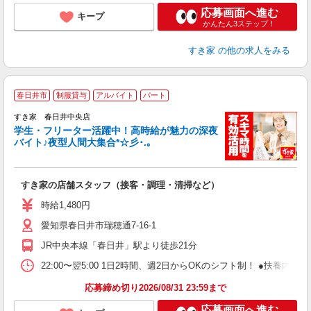
応募画面へ進む
キープ
かんたん3ステップ！
すき家
の他の求人をみる
春日井市
制服貸与
アルバイト
パート
すき家 春日井中央店
学生・フリーター活躍中！高時給が魅力の深夜
バイト♪夜型人間大集合*☆彡･.｡
つ
すき家の店舗スタッフ（接客・調理・清掃など）
履
ミ
時給1,480円
～
愛知県春日井市瑞穂通7-16-1
勤
社
JR中央本線「春日井」駅より徒歩21分
22:00〜翌5:00 1日2時間、週2日からOKのシフト制！ ●扶養内勤務
応募締め切り2026/08/31 23:59まで
応募画面へ進む