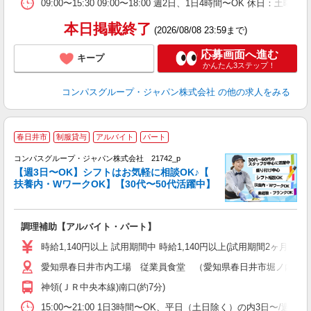
扶
09:00〜15:30 09:00〜18:00 週2日、1日4時間〜OK 休日
本日掲載終了
(2026/08/08 23:59まで)
応募画面へ進む
キープ
かんたん3ステップ！
コンパスグループ・ジャパン株式会社
の他の求人をみる
春日井市
制服貸与
アルバイト
パート
コンパスグループ・ジャパン株式会社 21742_p
く
【週3日〜OK】シフトはお気軽に相談OK♪【
扶養内・WワークOK】【30代〜50代活躍中】
大
調理補助【アルバイト・パート】
入
歓
時給1,140円以上 試用期間中 時給1,140円以上(試用期間2ヶ月
～
愛知県春日井市内工場 従業員食堂 （愛知県春日井市堀ノ内町北1丁
用
務
神領(ＪＲ中央本線)南口(約7分)
扶
15:00〜21:00 1日3時間〜OK、平日（土日除く）の内3日〜/週