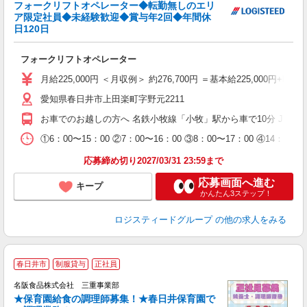
フォークリフトオペレーター◆転勤無しのエリ
ア限定社員◆未経験歓迎◆賞与年2回◆年間休
日120日
内
フォークリフトオペレーター
経
（
月給225,000円 ＜月収例＞ 約276,700円 ＝基本給225,000円+
通
愛知県春日井市上田楽町字野元2211
お車でのお越しの方へ 名鉄小牧線「小牧」駅から車で10分 JR中
①6：00〜15：00 ②7：00〜16：00 ③8：00〜17：0
応募締め切り2027/03/31 23:59まで
応募画面へ進む
キープ
かんたん3ステップ！
ロジスティードグループ
の他の求人をみる
春日井市
制服貸与
正社員
名阪食品株式会社 三重事業部
通
★保育園給食の調理師募集！★春日井保育園で