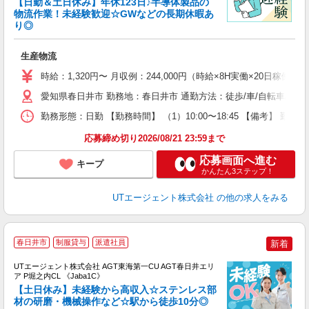
【日勤＆土日休み】年休123日♪半導体製品の
物流作業！未経験歓迎☆GWなどの長期休暇あ
り◎
る
入
生産物流
場
タ
時給：1,320円〜 月収例：244,000円（時給×8H実働×20日稼働＋
休
愛知県春日井市 勤務地：春日井市 通勤方法：徒歩/車/自転車/バイ
場
通
勤務形態：日勤 【勤務時間】 （1）10:00〜18:45 【備考】 
り
応募締め切り2026/08/21 23:59まで
応募画面へ進む
キープ
かんたん3ステップ！
UTエージェント株式会社
の他の求人をみる
春日井市
制服貸与
派遣社員
新着
UTエージェント株式会社 AGT東海第一CU AGT春日井エリ
ア P堀之内CL 《Jaba1C》
【土日休み】未経験から高収入☆ステンレス部
材の研磨・機械操作など☆駅から徒歩10分◎