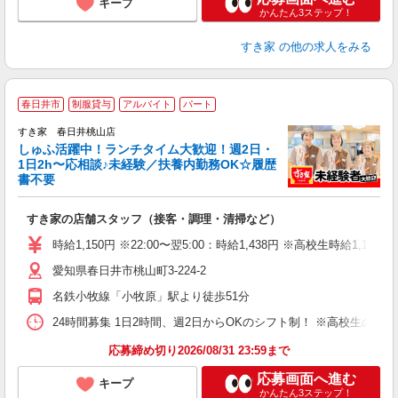
キープ
かんたん3ステップ！
すき家
の他の求人をみる
≪
春日井市
制服貸与
アルバイト
パート
すき家 春日井桃山店
しゅふ活躍中！ランチタイム大歓迎！週2日・
安
1日2h〜応相談♪未経験／扶養内勤務OK☆履歴
書不要
の
すき家の店舗スタッフ（接客・調理・清掃など）
履
タ
時給1,150円 ※22:00〜翌5:00：時給1,438円 ※高校生時給1,140
（
愛知県春日井市桃山町3-224-2
夜
事
名鉄小牧線「小牧原」駅より徒歩51分
24時間募集 1日2時間、週2日からOKのシフト制！ ※高校生のシ
応募締め切り2026/08/31 23:59まで
応募画面へ進む
キープ
かんたん3ステップ！