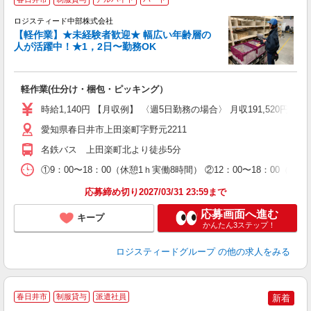
ロジスティード中部株式会社
【軽作業】★未経験者歓迎★ 幅広い年齢層の
人が活躍中！★1，2日〜勤務OK
は
未
軽作業(仕分け・梱包・ピッキング）
～
O
時給1,140円 【月収例】 〈週5日勤務の場合〉 月収191,520円+交
愛知県春日井市上田楽町字野元2211
名鉄バス 上田楽町北より徒歩5分
①9：00〜18：00（休憩1ｈ実働8時間） ②12：00〜18：00（休憩
応募締め切り2027/03/31 23:59まで
応募画面へ進む
キープ
かんたん3ステップ！
ロジスティードグループ
の他の求人をみる
春日井市
制服貸与
派遣社員
新着