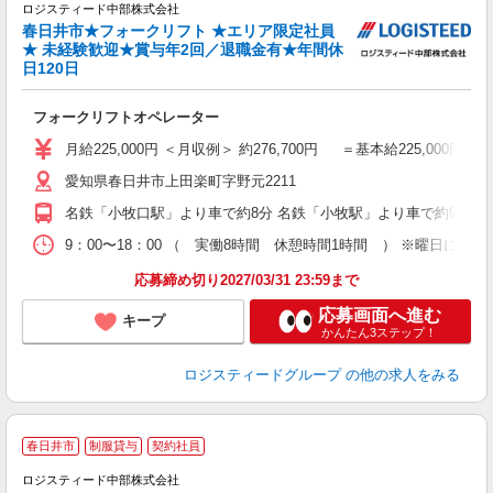
ロジスティード中部株式会社
春日井市★フォークリフト ★エリア限定社員
★ 未経験歓迎★賞与年2回／退職金有★年間休
日120日
け
フォークリフトオペレーター
未
ル
月給225,000円 ＜月収例＞ 約276,700円 ＝基本給225,000円
愛知県春日井市上田楽町字野元2211
名鉄「小牧口駅」より車で約8分 名鉄「小牧駅」より車で約9分 
9：00〜18：00 （ 実働8時間 休憩時間1時間 ） ※曜日に
応募締め切り2027/03/31 23:59まで
応募画面へ進む
キープ
かんたん3ステップ！
ロジスティードグループ
の他の求人をみる
春日井市
制服貸与
契約社員
ロジスティード中部株式会社