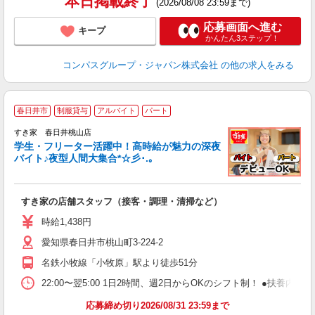
本日掲載終了
(2026/08/08 23:59まで)
応募画面へ進む
キープ
かんたん3ステップ！
コンパスグループ・ジャパン株式会社
の他の求人をみる
春日井市
制服貸与
アルバイト
パート
すき家 春日井桃山店
学生・フリーター活躍中！高時給が魅力の深夜
バイト♪夜型人間大集合*☆彡･.｡
つ
すき家の店舗スタッフ（接客・調理・清掃など）
履
ミ
時給1,438円
～
愛知県春日井市桃山町3-224-2
勤
社
名鉄小牧線「小牧原」駅より徒歩51分
22:00〜翌5:00 1日2時間、週2日からOKのシフト制！ ●扶養内勤務
応募締め切り2026/08/31 23:59まで