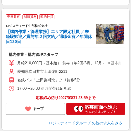
春日井市
制服貸与
契約社員
ロジスティード中部株式会社
【構内作業・管理業務】エリア限定社員 ／未
経験歓迎／賞与年２回支給／退職金有／年間休
日120日
賞
時
構内作業・構内管理スタッフ
未
O
月給210,000円（基本給） 賞与（年2回/6月、12月） ※基本給以外にそ
愛知県春日井市上田楽町2211
名鉄バス「上田楽町北」より徒歩5分
17:00〜26:00 ※時間帯は応相談
応募締め切り2027/03/31 23:59まで
応募画面へ進む
キープ
かんたん3ステップ！
ロジスティードグループ
の他の求人をみる