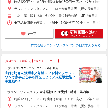
車
時給1200円〜 ※22時以降は時給1500円〜 高校1・2年：時給114
ラウンドワンスタジアム ヨロッカ春日井店 （愛知県春日井市六軒
「名古屋」駅より車で約40分、国道19号線沿い JR「春日井」駅
◆下記時間帯で希望シフト制◆ 17:00〜翌7:00 金・土・日
応募画面へ進む
キープ
かんたん3ステップ！
株式会社ラウンドワンジャパン
の他の求人をみる
■
春日井市
制服貸与
アルバイト
パート
務
ラウンドワンスタジアム ヨロッカ春日井店
主婦(夫)さん活躍中／希望シフト制のラウンド
イ
ワンで家事と仕事を両立しよう／未経験歓迎／
車通勤OK
募
主
ラウンドワンスタッフ ★未経験OK ★受付・精算・案内等
O
割
時給1200円〜 ※22時以降は時給1500円〜 高校1・2年：時給114
ラウンドワンスタジアム ヨロッカ春日井店 （愛知県春日井市六軒