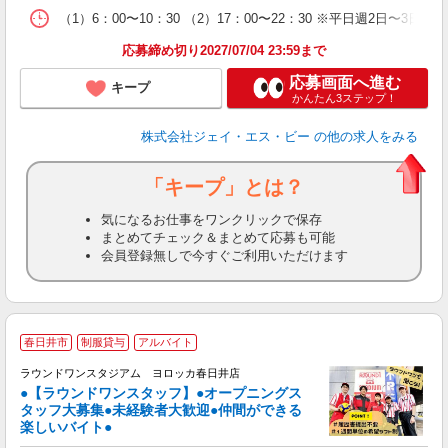
（1）6：00〜10：30 （2）17：00〜22：30 ※平日週2日〜3日
応募締め切り2027/07/04 23:59まで
応募画面へ進む
キープ
かんたん3ステップ！
株式会社ジェイ・エス・ビー
の他の求人をみる
「キープ」とは？
気になるお仕事をワンクリックで保存
まとめてチェック＆まとめて応募も可能
会員登録無しで今すぐご利用いただけます
■
春日井市
制服貸与
アルバイト
日
立
ラウンドワンスタジアム ヨロッカ春日井店
●【ラウンドワンスタッフ】●オープニングス
タッフ大募集●未経験者大歓迎●仲間ができる
な
楽しいバイト●
P