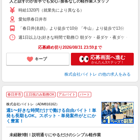
人と話すのが苦手でも安心♪接客なしの軽作業スタッフ
即
活
時給1320円（就業先により異なる）
（
愛知県春日井市
短
K
「春日井(名鉄)」より徒歩で10分 「牛山」より徒歩で13分
日
髪
週1日以上/お好きな時間で勤務◎ 朝ダケ・昼ダケ・夜ダケ・夜勤など、 ご自
応募締め切り2026/08/31 23:59まで
応募画面へ進む
キープ
かんたん3ステップ！
株式会社バイトレ
の他の求人をみる
春日井市
土日祝のみ勤務OK
アルバイト
パート
株式会社バイトレ（ADM816162）
週1〜好きな時間だけで働ける自由バイト！単
発も長期もOK。スポット・単発案件がとにか
も
く豊富！
気
未経験9割！説明通りにやるだけのシンプル軽作業
即