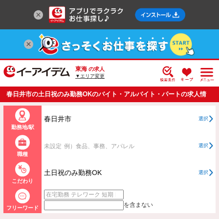
東海
の求人
▼エリア変更
春日井市の土日祝のみ勤務OKのバイト・アルバイト・パートの求人情
報一覧
春日井市
選択
勤務地/駅
未設定
例）食品、事務、アパレル
選択
職種
土日祝のみ勤務OK
選択
こだわり
を含まない
フリーワード