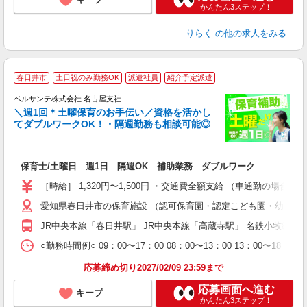
かんたん3ステップ！
りらく
の他の求人をみる
春日井市
土日祝のみ勤務OK
派遣社員
紹介予定派遣
ベルサンテ株式会社 名古屋支社
メ
＼週1回＊土曜保育のお手伝い／資格を活かし
てダブルワークOK！・隔週勤務も相談可能◎
入
保育士/土曜日 週1日 隔週OK 補助業務 ダブルワーク
活
～
［時給］ 1,320円〜1,500円 ・交通費全額支給 （車通勤の場
あ
愛知県春日井市の保育施設 （認可保育園・認定こども園・幼稚園
通
JR中央本線「春日井駅」 JR中央本線「高蔵寺駅」 名鉄小牧線
研
○勤務時間例○ 09：00〜17：00 08：00〜13：00 13
応募締め切り2027/02/09 23:59まで
応募画面へ進む
キープ
かんたん3ステップ！