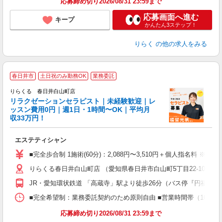
応募締め切り2026/08/31 23:59まで
応募画面へ進む
キープ
かんたん3ステップ！
りらく
の他の求人をみる
春日井市
土日祝のみ勤務OK
業務委託
りらくる 春日井白山町店
学
リラクゼーションセラピスト｜未経験歓迎｜レ
ッスン費用0円｜週1日・1時間〜OK｜平均月
収33万円！
目
エステティシャン
入
た
■完全歩合制 1施術(60分)：2,088円〜3,510円＋個人指名料 ※
主
りらくる春日井白山町店 （愛知県春日井市白山町5丁目22-10）
躍
額
JR・愛知環状鉄道 「高蔵寺」駅より徒歩26分（バス停『円福寺前
間
ス
■完全希望制：業務委託契約のため原則自由 ■営業時間帯（10:00
K.
応募締め切り2026/08/31 23:59まで