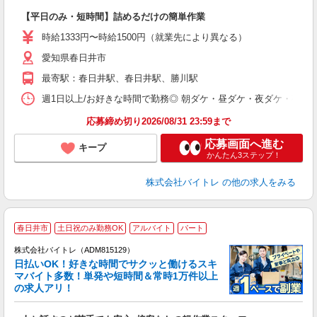
ロ
【平日のみ・短時間】詰めるだけの簡単作業
即
活
時給1333円〜時給1500円（就業先により異なる）
（
愛知県春日井市
短
K
最寄駅：春日井駅、春日井駅、勝川駅
日
髪
週1日以上/お好きな時間で勤務◎ 朝ダケ・昼ダケ・夜ダケ・夜勤など、 ご自
応募締め切り2026/08/31 23:59まで
応募画面へ進む
キープ
かんたん3ステップ！
株式会社バイトレ
の他の求人をみる
春日井市
土日祝のみ勤務OK
アルバイト
パート
株式会社バイトレ（ADM815129）
く
日払いOK！好きな時間でサクッと働けるスキ
マバイト多数！単発や短時間＆常時1万件以上
☆
の求人アリ！
験