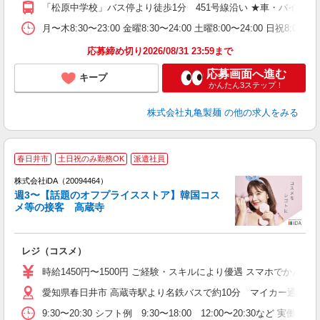
り
「松原中学校」バス停より徒歩1分 451号線沿い ★車・バイク
勤
務
月〜木8:30〜23:00 金曜8:30〜24:00 土曜8:00〜2
禁
応募締め切り2026/08/31 23:59まで
応募画面へ進む
キープ
かんたん3ステップ！
株式会社丸亀製麺
の他の求人をみる
春日井市
土日祝のみ勤務OK
派遣社員
ョ
株式会社iDA（20094464）
週3〜【話題のオフプライスストア】韓国コス
研
メ等の接客 高蔵寺
か
レジ（コスメ）
入
交
時給1450円〜1500円 ご経験・スキルにより優遇 スマホでか
不
愛知県春日井市 高蔵寺駅より名鉄バスで約10分 マイカー通勤OK
新
曜
9:30〜20:30 シフト例 9:30〜18:00 12:00〜20:3
1