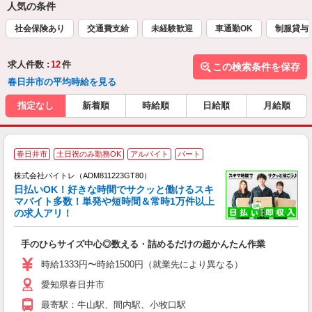
人気の条件
社会保険あり
交通費支給
未経験歓迎
車通勤OK
制服貸与
求人件数 :
12
件
この検索条件を保存
春日井市の平均時給を見る
指定なし
新着順
時給順
日給順
月給順
春日井市
土日祝のみ勤務OK
アルバイト
パート
株式会社バイトレ（ADM811223GT80）
く
日払いOK！好きな時間でサクッと働けるスキ
マバイト多数！単発や短時間＆常時1万件以上
☆
の求人アリ！
験
手のひらサイズ中心◎数える・詰めるだけの超かんたん作業
即
活
時給1333円〜時給1500円（就業先により異なる）
（
愛知県春日井市
短
K
最寄駅：牛山駅、間内駅、小牧口駅
日