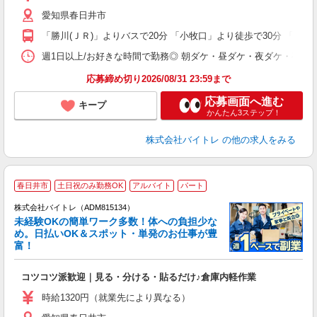
（
愛知県春日井市
短
K
「勝川(ＪＲ)」よりバスで20分 「小牧口」より徒歩で30分 「春日井
日
髪
週1日以上/お好きな時間で勤務◎ 朝ダケ・昼ダケ・夜ダケ・夜勤など、 ご自
応募締め切り2026/08/31 23:59まで
応募画面へ進む
キープ
かんたん3ステップ！
株式会社バイトレ
の他の求人をみる
春日井市
土日祝のみ勤務OK
アルバイト
パート
株式会社バイトレ（ADM815134）
未経験OKの簡単ワーク多数！体への負担少な
め。日払いOK＆スポット・単発のお仕事が豊
富！
ス
ロ
コツコツ派歓迎｜見る・分ける・貼るだけ♪倉庫内軽作業
即
活
時給1320円（就業先により異なる）
（