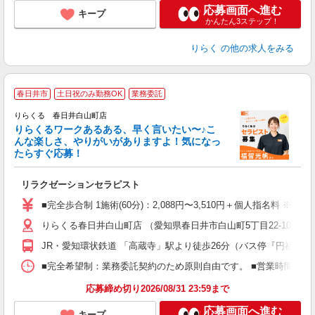
応募画面へ進む
キープ
かんたん3ステップ！
りらく
の他の求人をみる
春日井市
土日祝のみ勤務OK
業務委託
り
りらくる 春日井白山町店
た
りらくるワークあるある、早く言いたい〜♪こ
んな楽しさ、やりがいがありますよ！気になっ
ー
たらすぐ応募！
る
リラクゼーションセラピスト
入
た
■完全歩合制 1施術(60分)：2,088円〜3,510円＋個人指名料 ※
主
りらくる春日井白山町店 （愛知県春日井市白山町5丁目22-10）
躍
額
JR・愛知環状鉄道 「高蔵寺」駅より徒歩26分（バス停『円福寺前
間
ス
■完全希望制：業務委託契約のため原則自由です。 ■営業時間帯（9
K.
応募締め切り2026/08/31 23:59まで
応募画面へ進む
キープ