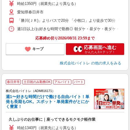
活
時給1350円（就業先により異なる）
（
愛知県春日井市
短
K
「勝川(ＪＲ)」よりバスで20分 「小牧口」より徒歩で30分 「春日井
日
髪
週1日以上/お好きな時間で勤務◎ 朝ダケ・昼ダケ・夜ダケ・夜勤など、 ご自
応募締め切り2026/08/31 23:59まで
応募画面へ進む
キープ
かんたん3ステップ！
株式会社バイトレ
の他の求人をみる
春日井市
土日祝のみ勤務OK
アルバイト
パート
株式会社バイトレ（ADM816171）
週1〜好きな時間だけで働ける自由バイト！単
発も長期もOK。スポット・単発案件がとにか
も
く豊富！
気
久しぶりのお仕事に｜座ってできるモクモク軽作業
即
活
時給1340円（就業先により異なる）