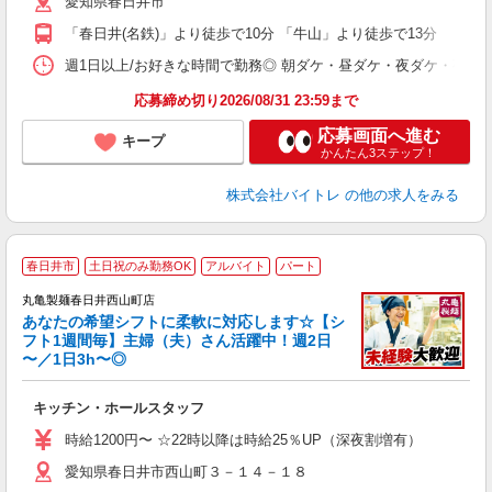
愛知県春日井市
短
K
「春日井(名鉄)」より徒歩で10分 「牛山」より徒歩で13分
日
髪
週1日以上/お好きな時間で勤務◎ 朝ダケ・昼ダケ・夜ダケ・夜勤など、 ご自
応募締め切り2026/08/31 23:59まで
応募画面へ進む
キープ
かんたん3ステップ！
株式会社バイトレ
の他の求人をみる
春日井市
土日祝のみ勤務OK
アルバイト
パート
丸亀製麺春日井西山町店
あなたの希望シフトに柔軟に対応します☆【シ
フト1週間毎】主婦（夫）さん活躍中！週2日
〜／1日3h〜◎
ル
キッチン・ホールスタッフ
入
者
時給1200円〜 ☆22時以降は時給25％UP（深夜割増有）
不
愛知県春日井市西山町３－１４－１８
中