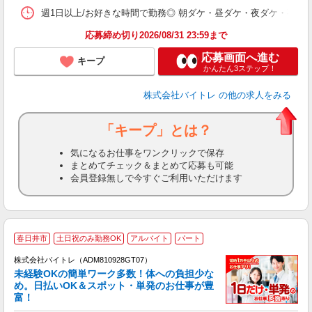
髪
週1日以上/お好きな時間で勤務◎ 朝ダケ・昼ダケ・夜ダケ・夜勤など、 ご自
応募締め切り2026/08/31 23:59まで
応募画面へ進む
キープ
かんたん3ステップ！
株式会社バイトレ
の他の求人をみる
「キープ」とは？
気になるお仕事をワンクリックで保存
まとめてチェック＆まとめて応募も可能
会員登録無しで今すぐご利用いただけます
春日井市
土日祝のみ勤務OK
アルバイト
パート
株式会社バイトレ（ADM810928GT07）
未経験OKの簡単ワーク多数！体への負担少な
め。日払いOK＆スポット・単発のお仕事が豊
富！
ス