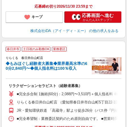
あ
応募締め切り2026/11/30 23:59まで
保
応募画面へ進む
キープ
かんたん3ステップ！
株式会社iDA（アイ・ディ・エー）
の他の求人をみる
◆
春日井市
土日祝のみ勤務OK
業務委託
円
りらくる 春日井白山町店
◆もみほぐし経験者大募集◆業界最高水準の6
0分2,840円〜◆個人指名料は100％収入
に
間
リラクゼーションセラピスト（経験者募集）
入
た
■完全歩合制 1施術(60分)：2,088円〜3,510円＋個人指名料 
主
りらくる春日井白山町店 （愛知県春日井市白山町5丁目22-10）
躍
額
JR・愛知環状鉄道 「高蔵寺」駅より徒歩26分（バス停『円福寺前
間
ス
■完全希望制：業務委託契約のため原則自由です。 ■営業時間帯（9
K.