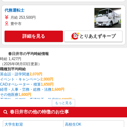
代務運転士
月給 253,500円
豊中市
詳細を見る
とりあえずキープ
春日井市の平均時給情報
時給 1,427円
（2026年08月03日更新）
職種別平均時給
英会話・語学関連
2,070円
イベント・キャンペーン
2,000円
CADオペレーター・積算
1,650円
経理・人事・労務・総務・法務
1,600円
その他医療
1,600円
看護師・保健師・看護助手・助産師
1,582円
もっと見る
幼稚園教諭
1,580円
大型ドライバー
1,540円
春日井市の他の特徴のお仕事
フォークリフト
1,512円
家電・携帯販売
1,506円
大学生歓迎
高校生OK
春日井市の他の職種の平均時給を見る