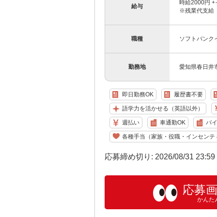
時給2000円
給与
※残業代支給 
職種
ソフトバンク
勤務地
愛知県春日井市の
即日勤務OK
履歴書不要
語学力を活かせる（英語以外）
週払い
車通勤OK
バイ
各種手当（家族・役職・インセンテ
応募締め切り: 2026/08/31 23:5
応募
かんた