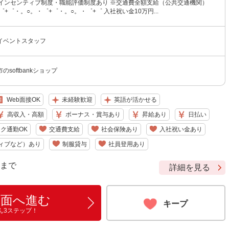
 +インセンティブ制度・職能評価制度あり ※交通費全額支給（公共交通機関）
゜+゜・。○。・゜+゜・。○。・゜+゜ 入社祝い金10万円...
イベントスタッフ
softbankショップ
Web面接OK
未経験歓迎
英語が活かせる
高収入・高額
ボーナス・賞与あり
昇給あり
日払い
ク通勤OK
交通費支給
社会保険あり
入社祝い金あり
ィブなど）あり
制服貸与
社員登用あり
9 まで
詳細を見る
画面へ進む
キープ
ん3ステップ！