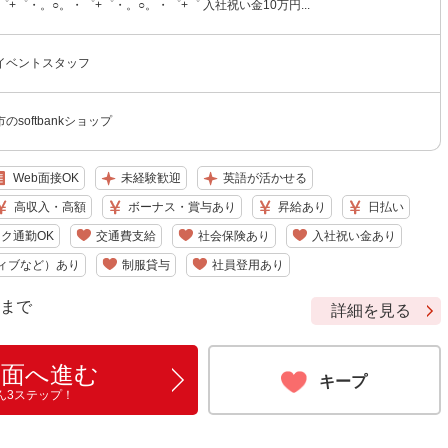
゜+゜・。○。・゜+゜・。○。・゜+゜ 入社祝い金10万円...
イベントスタッフ
softbankショップ
Web面接OK
未経験歓迎
英語が活かせる
高収入・高額
ボーナス・賞与あり
昇給あり
日払い
ク通勤OK
交通費支給
社会保険あり
入社祝い金あり
ィブなど）あり
制服貸与
社員登用あり
9 まで
詳細を見る
画面へ進む
キープ
ん3ステップ！