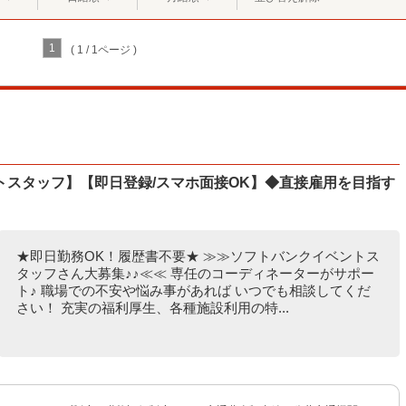
1
( 1 / 1ページ )
トスタッフ】【即日登録/スマホ面接OK】◆直接雇用を目指す
★即日勤務OK！履歴書不要★ ≫≫ソフトバンクイベントス
タッフさん大募集♪♪≪≪ 専任のコーディネーターがサポー
ト♪ 職場での不安や悩み事があれば いつでも相談してくだ
さい！ 充実の福利厚生、各種施設利用の特...