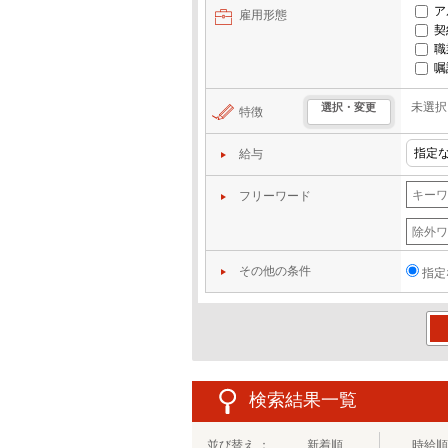
ア
雇用形態
契
職
嘱
未選択
選択・変更
特徴
給与
フリーワード
その他の条件
指定
この
検索結果一覧
並び替え ：
新着順
時給順