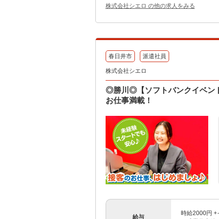
株式会社シエロ の他の求人をみる
春日井市
派遣社員
株式会社シエロ
◎勝川◎【ソフトバンクイベント
お仕事満載！
時給2000円
給与