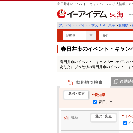
春日井市のイベント・キャンペーンの求人情報 | 
エ
東海
アルバイト・バイト・求人TOP
>
東海
>
愛知県
>
勤務地
職種
春日井市のイベント・キャン
春日井市のイベント・キャンペーンのアルバ
あなたにぴったりの春日井市のイベント・キ
勤務地で検索
通勤時間・区
選択・変更
愛知県
春日井市
イベ
選択・変更
職種
イ