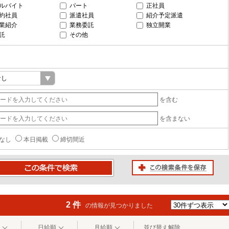
ルバイト
パート
正社員
約社員
派遣社員
紹介予定派遣
業紹介
業務委託
独立開業
託
その他
を含む
を含まない
なし
本日掲載
締切間近
この検索条件を保存
条件で検索
2 件
の情報が見つかりました
日給順
月給順
並び替え解除