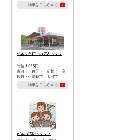
詳細はこちらから
ベルク各店での店内スタッ
フ
時給 1,065円
古河市・佐野市・前橋市・高
崎市・伊勢崎市・太田市・館
林市・藤岡市・大泉町・さい
詳細はこちらから
たま市北区・川越市・熊谷
市・行田市・秩父市・所沢
市・飯能市・東松山市・坂戸
市・鶴ケ島市・千葉市中央
区・市川市・松戸市・習志野
市・柏市・流山市・八千代
市・足立区・江戸川区・八王
子市・町田市
ビルの清掃スタッフ