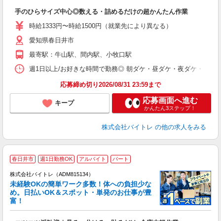
験
手のひらサイズ中心◎数える・詰めるだけの超かんたん作業
即
活
時給1333円〜時給1500円（就業先により異なる）
（
愛知県春日井市
短
K
最寄駅：牛山駅、間内駅、小牧口駅
日
髪
週1日以上/お好きな時間で勤務◎ 朝ダケ・昼ダケ・夜ダケ・夜勤など、 ご自
応募締め切り2026/08/31 23:59まで
応募画面へ進む
キープ
かんたん3ステップ！
株式会社バイトレ
の他の求人をみる
春日井市
週1日勤務OK
アルバイト
パート
株式会社バイトレ（ADM815134）
未経験OKの簡単ワーク多数！体への負担少な
め。日払いOK＆スポット・単発のお仕事が豊
富！
ス
ロ