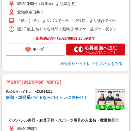
活
時給1340円（就業先により異なる）
（
愛知県春日井市
短
K
「勝川(ＪＲ)」よりバスで20分 「小牧口」より徒歩で30分 「春日井
日
髪
週1日以上/お好きな時間で勤務◎ 朝ダケ・昼ダケ・夜ダケ・夜勤など、 ご自
応募締め切り2026/08/31 23:59まで
応募画面へ進む
キープ
かんたん3ステップ！
株式会社バイトレ
の他の求人をみる
春日井市
週1日勤務OK
派遣社員
ィ
株式会社バイトレ（ADM816211）
短期・単発系バイトならバイトレにお任せ！
い
◇アパレル商品・お菓子類・スポーツ用具の入出荷・数量検品業務
即
活
時給1250円