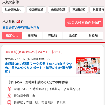
人気の条件
社会保険あり
交通費支給
未経験歓迎
車通勤OK
制服貸与
求人件数 :
23
件
この検索条件を保存
春日井市の平均時給を見る
指定なし
新着順
時給順
日給順
月給順
春日井市
週1日勤務OK
アルバイト
パート
株式会社バイトレ（ADM810928GT07）
未経験OKの簡単ワーク多数！体への負担少な
め。日払いOK＆スポット・単発のお仕事が豊
富！
ス
ロ
【平日のみ・短時間】詰めるだけの簡単作業
即
活
時給1333円〜時給1500円（就業先により異なる）
（
愛知県春日井市
短
K
最寄駅：春日井駅、春日井駅、勝川駅
日