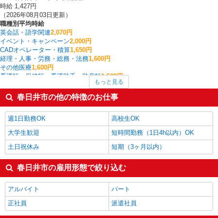
時給 1,427円
（2026年08月03日更新）
職種別平均時給
英会話・語学関連
2,070円
イベント・キャンペーン
2,000円
CADオペレーター・積算
1,650円
経理・人事・労務・総務・法務
1,600円
その他医療
1,600円
看護師・保健師・看護助手・助産師
1,582円
もっと見る
幼稚園教諭
1,580円
大型ドライバー
1,540円
春日井市の他の特徴のお仕事
フォークリフト
1,512円
家電・携帯販売
1,506円
週1日勤務OK
高校生OK
春日井市の他の職種の平均時給を見る
大学生歓迎
短時間勤務（1日4h以内）OK
土日祝休み
短期（3ヶ月以内）
春日井市の雇用形態で絞り込む
アルバイト
パート
正社員
派遣社員