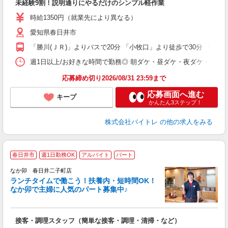
未経験9割！説明通りにやるだけのシンプル軽作業
即
活
時給1350円（就業先により異なる）
（
愛知県春日井市
短
K
「勝川(ＪＲ)」よりバスで20分 「小牧口」より徒歩で30分 「春日井
日
髪
週1日以上/お好きな時間で勤務◎ 朝ダケ・昼ダケ・夜ダケ・夜勤など、 ご自
応募締め切り2026/08/31 23:59まで
応募画面へ進む
キープ
かんたん3ステップ！
株式会社バイトレ
の他の求人をみる
春日井市
週1日勤務OK
アルバイト
パート
気
なか卯 春日井二子町店
ランチタイムで働こう！扶養内・短時間OK！
なか卯で主婦に人気のパート募集中♪
き
接客・調理スタッフ（簡単な接客・調理・清掃・など）
未