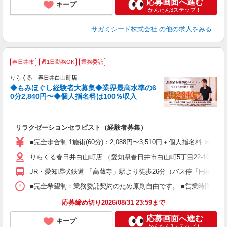
応募画面へ進む
キープ
かんたん3ステップ！
サガミシード株式会社
の他の求人をみる
◆
春日井市
週1日勤務OK
業務委託
円
りらくる 春日井白山町店
◆もみほぐし経験者大募集◆業界最高水準の6
0分2,840円〜◆個人指名料は100％収入
に
間
リラクゼーションセラピスト（経験者募集）
入
た
■完全歩合制 1施術(60分)：2,088円〜3,510円＋個人指名料 
主
りらくる春日井白山町店 （愛知県春日井市白山町5丁目22-10）
躍
額
JR・愛知環状鉄道 「高蔵寺」駅より徒歩26分（バス停『円福寺前
間
ス
■完全希望制：業務委託契約のため原則自由です。 ■営業時間帯（9
K.
応募締め切り2026/08/31 23:59まで
応募画面へ進む
キープ
かんたん3ステップ！