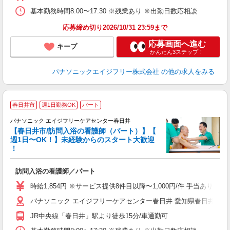
基本勤務時間8:00〜17:30 ※残業あり ※出勤日数応相談
応募締め切り2026/10/31 23:59まで
応募画面へ進む
キープ
かんたん3ステップ！
パナソニックエイジフリー株式会社
の他の求人をみる
春日井市
週1日勤務OK
パート
パナソニック エイジフリーケアセンター春日井
【春日井市/訪問入浴の看護師（パート）】【
週1日〜OK！】未経験からのスタート大歓迎
拠
！
す
訪問入浴の看護師／パート
未
実
時給1,854円 ※サービス提供8件目以降〜1,000円/件 手当あ
日
パナソニック エイジフリーケアセンター春日井 愛知県春日井市鳥居松町
JR中央線「春日井」駅より徒歩15分/車通勤可