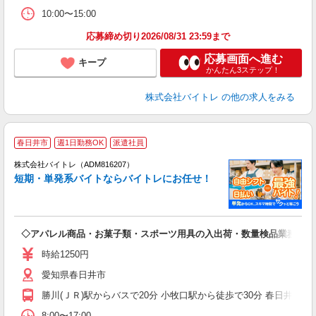
10:00〜15:00
応募締め切り2026/08/31 23:59まで
応募画面へ進む
キープ
かんたん3ステップ！
株式会社バイトレ
の他の求人をみる
春日井市
週1日勤務OK
派遣社員
ィ
株式会社バイトレ（ADM816207）
短期・単発系バイトならバイトレにお任せ！
い
◇アパレル商品・お菓子類・スポーツ用具の入出荷・数量検品業務
即
活
時給1250円
（
愛知県春日井市
煙
週
勝川(ＪＲ)駅からバスで20分 小牧口駅から徒歩で30分 春日井(ＪＲ
8:00〜17:00