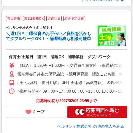
春日井市
週1日勤務OK
派遣社員
紹介予定派遣
ベルサンテ株式会社 名古屋支社
メ
＼週1回＊土曜保育のお手伝い／資格を活かし
てダブルワークOK！・隔週勤務も相談可能◎
入
保育士/土曜日 週1日 隔週OK 補助業務 ダブルワーク
活
～
［時給］ 1,320円〜1,500円 ・交通費全額支給 （車通勤の場
あ
愛知県春日井市の保育施設 （認可保育園・認定こども園・幼稚園
通
JR中央本線「春日井駅」 JR中央本線「高蔵寺駅」 名鉄小牧線
研
○勤務時間例○ 09：00〜17：00 08：00〜13：00 13
応募締め切り2027/02/09 23:59まで
応募画面へ進む
キープ
かんたん3ステップ！
ベルサンテ株式会社
の他の求人をみる