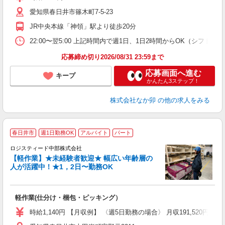
K
愛知県春日井市篠木町7-5-23
い
JR中央本線「神領」駅より徒歩20分
22:00〜翌5:00 上記時間内で週1日、1日2時間からOK（シフト
応募締め切り2026/08/31 23:59まで
応募画面へ進む
キープ
かんたん3ステップ！
株式会社なか卯
の他の求人をみる
・
春日井市
週1日勤務OK
アルバイト
パート
ロジスティード中部株式会社
【軽作業】★未経験者歓迎★ 幅広い年齢層の
人が活躍中！★1，2日〜勤務OK
は
未
軽作業(仕分け・梱包・ピッキング）
～
O
時給1,140円 【月収例】 〈週5日勤務の場合〉 月収191,520円+交