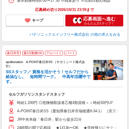
基本勤務時間8:00〜17:30 ※残業あり ※出勤日数応相談
応募締め切り2026/10/31 23:59まで
応募画面へ進む
キープ
かんたん3ステップ！
パナソニックエイジフリー株式会社
の他の求人をみる
車
春日井市
週1日勤務OK
アルバイト
パート
apollostation A‐POINT春日井SS （サガミシード株式会
社）
SSスタッフ／ 資格を活かそう！セルフだから
給油なし。 短時間ワーク。 中高年活躍中で
す。
務
交
セルフガソリンスタンドスタッフ
通
内
時給1,200円 ◎危険物取扱者乙種4類資格＞＞時給50円UP
A‐POINT春日井SS（愛知県春日井市瑞穂通8-34-1） ［変更の
JR中央本線「春日井」駅から徒歩21分
24時間の間で応相談 ★1日3h〜OK ★学校帰りにサクッとバ