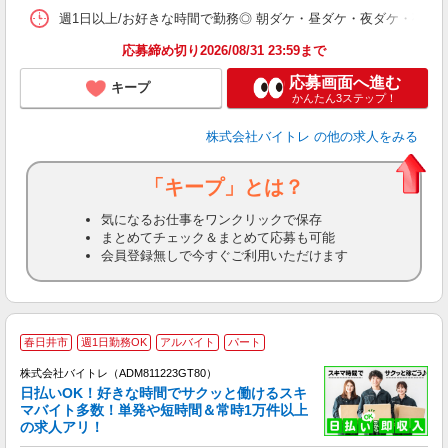
髪
週1日以上/お好きな時間で勤務◎ 朝ダケ・昼ダケ・夜ダケ・夜勤など、 ご自
応募締め切り2026/08/31 23:59まで
応募画面へ進む
キープ
かんたん3ステップ！
株式会社バイトレ
の他の求人をみる
「キープ」とは？
気になるお仕事をワンクリックで保存
まとめてチェック＆まとめて応募も可能
会員登録無しで今すぐご利用いただけます
春日井市
週1日勤務OK
アルバイト
パート
株式会社バイトレ（ADM811223GT80）
く
日払いOK！好きな時間でサクッと働けるスキ
マバイト多数！単発や短時間＆常時1万件以上
☆
の求人アリ！