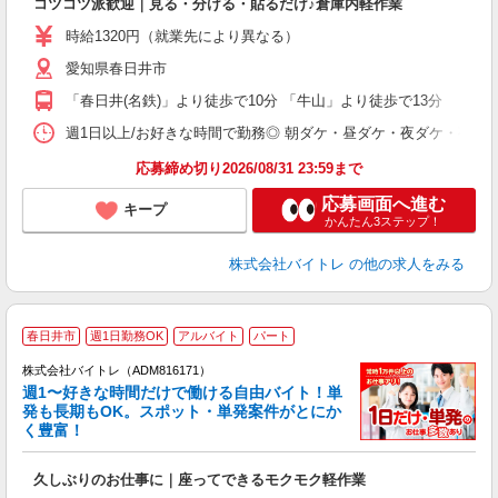
コツコツ派歓迎｜見る・分ける・貼るだけ♪倉庫内軽作業
即
活
時給1320円（就業先により異なる）
（
愛知県春日井市
短
K
「春日井(名鉄)」より徒歩で10分 「牛山」より徒歩で13分
日
髪
週1日以上/お好きな時間で勤務◎ 朝ダケ・昼ダケ・夜ダケ・夜勤など、 ご自
応募締め切り2026/08/31 23:59まで
応募画面へ進む
キープ
かんたん3ステップ！
株式会社バイトレ
の他の求人をみる
春日井市
週1日勤務OK
アルバイト
パート
株式会社バイトレ（ADM816171）
週1〜好きな時間だけで働ける自由バイト！単
発も長期もOK。スポット・単発案件がとにか
も
く豊富！
気
久しぶりのお仕事に｜座ってできるモクモク軽作業
即