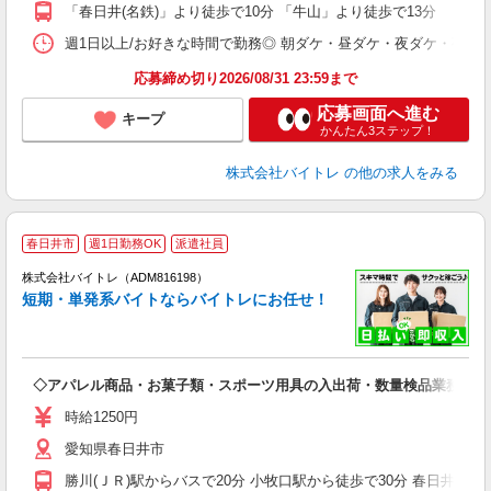
K
「春日井(名鉄)」より徒歩で10分 「牛山」より徒歩で13分
日
髪
週1日以上/お好きな時間で勤務◎ 朝ダケ・昼ダケ・夜ダケ・夜勤など、 ご自
応募締め切り2026/08/31 23:59まで
応募画面へ進む
キープ
かんたん3ステップ！
株式会社バイトレ
の他の求人をみる
春日井市
週1日勤務OK
派遣社員
ィ
株式会社バイトレ（ADM816198）
短期・単発系バイトならバイトレにお任せ！
い
◇アパレル商品・お菓子類・スポーツ用具の入出荷・数量検品業務
即
活
時給1250円
（
愛知県春日井市
煙
週
勝川(ＪＲ)駅からバスで20分 小牧口駅から徒歩で30分 春日井(ＪＲ