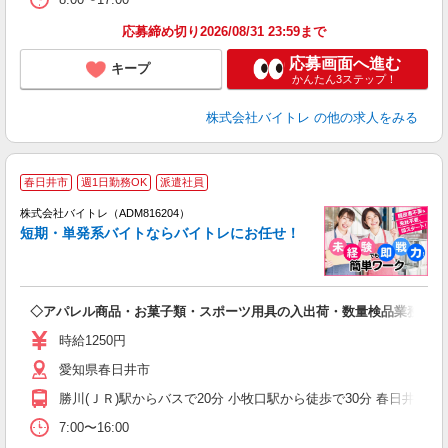
応募締め切り2026/08/31 23:59まで
応募画面へ進む
キープ
かんたん3ステップ！
株式会社バイトレ
の他の求人をみる
春日井市
週1日勤務OK
派遣社員
ィ
株式会社バイトレ（ADM816204）
短期・単発系バイトならバイトレにお任せ！
い
◇アパレル商品・お菓子類・スポーツ用具の入出荷・数量検品業務
即
活
時給1250円
（
愛知県春日井市
煙
週
勝川(ＪＲ)駅からバスで20分 小牧口駅から徒歩で30分 春日井(ＪＲ
7:00〜16:00