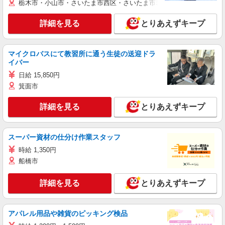
栃木市・小山市・さいたま市西区・さいたま市岩槻区・久喜市・蓮田
詳細を見る
とりあえずキープ
マイクロバスにて教習所に通う生徒の送迎ドラ
イバー
日給 15,850円
箕面市
詳細を見る
とりあえずキープ
スーパー資材の仕分け作業スタッフ
時給 1,350円
船橋市
詳細を見る
とりあえずキープ
アパレル用品や雑貨のピッキング検品