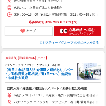
愛知県春日井市上田楽町字野元2211
名鉄バス 上田楽町北より徒歩5分
①9：00〜18：00（休憩1ｈ実働8時間） ②12：00〜18：00（休憩
応募締め切り2027/03/31 23:59まで
応募画面へ進む
キープ
かんたん3ステップ！
ロジスティードグループ
の他の求人をみる
春日井市
週1日勤務OK
パート
パナソニック エイジフリーケアセンター春日井
【春日井市/訪問入浴 介護職／運転あり／パー
ト／勤務日数は応相談／週1日〜OK】無資格
拠
・未経験大歓迎
す
訪問入浴／介護職／運転あり／パート／勤務日数は応相談
未
実
時給1,270円〜1,333円 ※経験・能力・資格等による 初任者研修 
業
パナソニック エイジフリーケアセンター春日井 愛知県春日井市鳥居松町