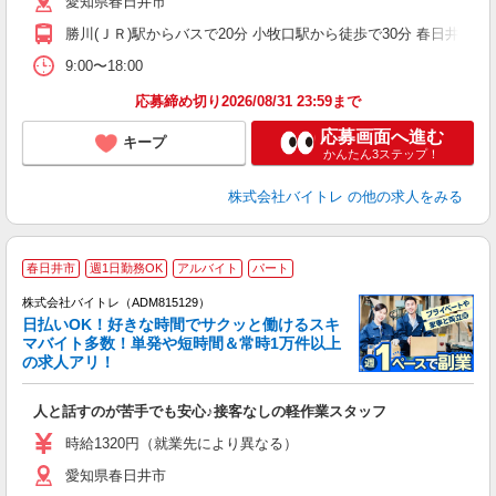
愛知県春日井市
煙
週
勝川(ＪＲ)駅からバスで20分 小牧口駅から徒歩で30分 春日井(ＪＲ
9:00〜18:00
応募締め切り2026/08/31 23:59まで
応募画面へ進む
キープ
かんたん3ステップ！
株式会社バイトレ
の他の求人をみる
春日井市
週1日勤務OK
アルバイト
パート
株式会社バイトレ（ADM815129）
く
日払いOK！好きな時間でサクッと働けるスキ
マバイト多数！単発や短時間＆常時1万件以上
☆
の求人アリ！
験
人と話すのが苦手でも安心♪接客なしの軽作業スタッフ
即
活
時給1320円（就業先により異なる）
（
愛知県春日井市
短