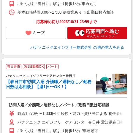
JR中央線「春日井」駅より徒歩15分/車通勤可
基本勤務時間8:00〜17:30 ※残業あり ※出勤日数応相談
応募締め切り2026/10/31 23:59まで
応募画面へ進む
キープ
かんたん3ステップ！
パナソニックエイジフリー株式会社
の他の求人をみる
春日井市
週1日勤務OK
パート
パナソニック エイジフリーケアセンター春日井
【春日井市/訪問入浴 介護職／運転なし／勤務
日数は応相談】【週1日〜OK！】
拠
す
訪問入浴／介護職／運転なし／パート／勤務日数は応相談
未
実
時給1,270円〜1,333円 ※経験・能力・資格等による 初任者研修 
業
パナソニック エイジフリーケアセンター春日井 愛知県春日井市鳥居松町
JR中央線「春日井」駅より徒歩15分 /車通勤可