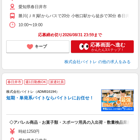
（
愛知県春日井市
煙
週
勝川(ＪＲ)駅からバスで20分 小牧口駅から徒歩で30分 春日井(ＪＲ
10:00〜19:00
応募締め切り2026/08/31 23:59まで
応募画面へ進む
キープ
かんたん3ステップ！
株式会社バイトレ
の他の求人をみる
春日井市
週1日勤務OK
派遣社員
ィ
株式会社バイトレ（ADM816194）
短期・単発系バイトならバイトレにお任せ！
い
◇アパレル商品・お菓子類・スポーツ用具の入出荷・数量検品業務
即
活
時給1250円
（