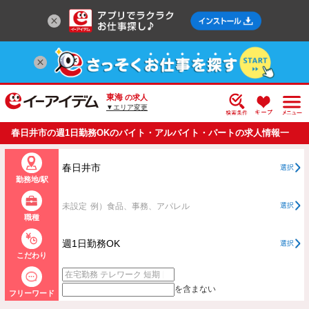
東海
の求人
▼エリア変更
春日井市の週1日勤務OKのバイト・アルバイト・パートの求人情報一
覧
春日井市
選択
勤務地/駅
未設定
例）食品、事務、アパレル
選択
職種
週1日勤務OK
選択
こだわり
を含まない
フリーワード