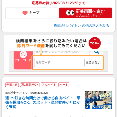
応募締め切り2026/08/31 23:59まで
応募画面へ進む
キープ
かんたん3ステップ！
株式会社バイトレ
の他の求人をみる
春日井市
週1日勤務OK
アルバイト
パート
株式会社バイトレ（ADM816162）
週1〜好きな時間だけで働ける自由バイト！単
発も長期もOK。スポット・単発案件がとにか
も
く豊富！
気