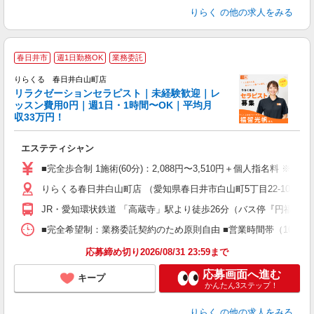
りらく
の他の求人をみる
春日井市
週1日勤務OK
業務委託
りらくる 春日井白山町店
学
リラクゼーションセラピスト｜未経験歓迎｜レ
ッスン費用0円｜週1日・1時間〜OK｜平均月
収33万円！
目
エステティシャン
入
た
■完全歩合制 1施術(60分)：2,088円〜3,510円＋個人指名料 ※
主
りらくる春日井白山町店 （愛知県春日井市白山町5丁目22-10）
躍
額
JR・愛知環状鉄道 「高蔵寺」駅より徒歩26分（バス停『円福寺前
間
ス
■完全希望制：業務委託契約のため原則自由 ■営業時間帯（10:00
K.
応募締め切り2026/08/31 23:59まで
応募画面へ進む
キープ
かんたん3ステップ！
りらく
の他の求人をみる