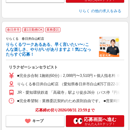
りらく
の他の求人をみる
春日井市
週1日勤務OK
業務委託
り
りらくる 春日井白山町店
た
りらくるワークあるある、早く言いたい〜♪こ
んな楽しさ、やりがいがありますよ！気になっ
ー
たらすぐ応募！
る
リラクゼーションセラピスト
入
た
■完全歩合制 1施術(60分)：2,088円〜3,510円＋個人指名料 ※
主
りらくる春日井白山町店 （愛知県春日井市白山町5丁目22-10）
躍
額
JR・愛知環状鉄道 「高蔵寺」駅より徒歩26分（バス停『円福寺前
間
ス
■完全希望制：業務委託契約のため原則自由です。 ■営業時間帯（9
K.
応募締め切り2026/08/31 23:59まで
応募画面へ進む
キープ
かんたん3ステップ！