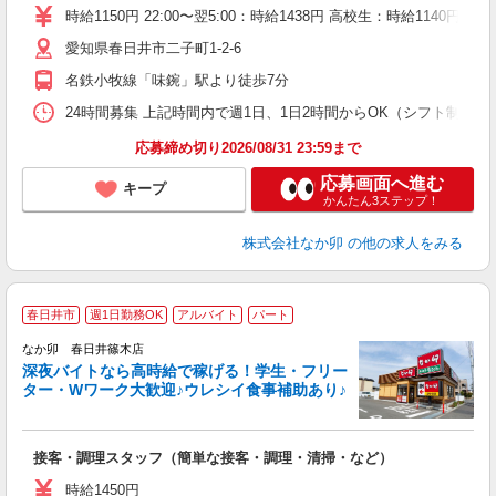
O
時給1150円 22:00〜翌5:00：時給1438円 高校生：時給1140円 ■
イ
愛知県春日井市二子町1-2-6
補
名鉄小牧線「味鋺」駅より徒歩7分
24時間募集 上記時間内で週1日、1日2時間からOK（シフト制） 
応募締め切り2026/08/31 23:59まで
応募画面へ進む
キープ
かんたん3ステップ！
株式会社なか卯
の他の求人をみる
春日井市
週1日勤務OK
アルバイト
パート
ん
なか卯 春日井篠木店
深夜バイトなら高時給で稼げる！学生・フリー
ター・Wワーク大歓迎♪ウレシイ食事補助あり♪
助
と
接客・調理スタッフ（簡単な接客・調理・清掃・など）
未
日
時給1450円